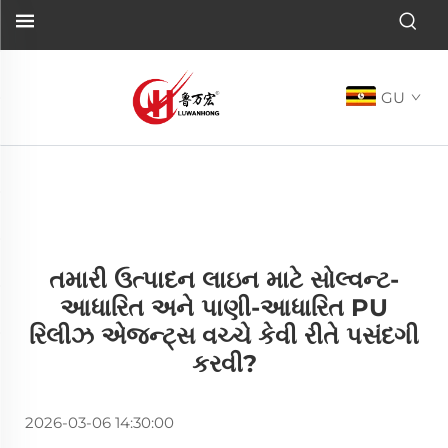
GU
તમારી ઉત્પાદન લાઇન માટે સોલ્વન્ટ-
આધારિત અને પાણી-આધારિત PU
રિલીઝ એજન્ટ્સ વચ્ચે કેવી રીતે પસંદગી
કરવી?
2026-03-06 14:30:00