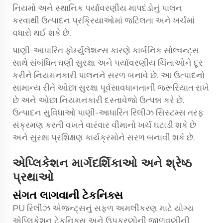
નિયમો અને સ્થાનિક પર્યાવરણીય માપદંડોનું પાલન
કરવાથી ઉત્પાદન પ્રક્રિયાઓમાં જટિલતા અને ખર્ચમાં
વધારો થઈ શકે છે.
પાણી-આધારિત ફોર્મ્યુલેશન્સ કારણે કાર્બનિક સોલ્વન્ટ્સ
સાથે સંબંધિત ઘણી સુરક્ષા અને પર્યાવરણીય ચિંતાઓને દૂર
કરીને નિયમનકારી પાલનને સરળ બનાવે છે. આ ઉત્પાદનો
સામાન્ય રીતે ઓછા સુરક્ષા પૂર્વસાવધાનતાની જરૂરિયાત રાખે
છે અને ઓછા નિયમનકારી દસ્તાવેજો ઉત્પન્ન કરે છે.
ઉત્પાદન સુવિધાઓ પાણી-આધારિત રિલીઝ સિસ્ટમ્સ તરફ
સંક્રમણ કરતી વખતે વારંવાર વીમાનો ખર્ચ ઘટાડી શકે છે
અને સુરક્ષા પ્રશિક્ષણ કાર્યક્રમોને સરળ બનાવી શકે છે.
એપ્લિકેશન માર્ગદર્શિકાઓ અને શ્રેષ્ઠ
પ્રથાઓ
સંગત લાગવાની ટેકનિક્સ
PU રિલીઝ એજન્ટ્સનું સફળ અમલીકરણ માટે યોગ્ય
એપ્લિકેશન ટેકનિક્સ અને ઉપકરણોની જાળવણીની