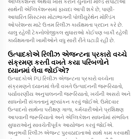
એપ્લિકેશન્સ અથવા ખાસ કરીને ચુનાની મોલ્ડ સપાટીઓ
સાથેની એપ્લિકેશન્સમાં ફાયદા આપી શકે છે, પાણી-
આધારિત સિસ્ટમ્સ મોટાભાગની પોલીયુરેથેન મોલ્ડિંગ
ઓપરેશન્સ માટે ઉત્તમ રિલીઝ કાર્યક્ષમતા પ્રદાન કરે છે.
ચાલુ રહેલી ટેકનોલોજીકલ સુધારાઓ કોઈપણ બાકી રહેલી
કાર્યક્ષમતાની ખામીઓને વધુ સારી રીતે ઘટાડી રહી છે.
ઉત્પાદકોએ રિલીઝ એજન્ટના પ્રકારો વચ્ચે
સંક્રમણ કરતી વખતે કયા પરિબળોને
ધ્યાનમાં લેવા જોઈએ?
ઉત્પાદકોએ PU રિલીઝ એજન્ટના પ્રકારો વચ્ચેના
સંક્રમણને ધ્યાનમાં લેતી વખતે ઉત્પાદનની જરૂરિયાતો,
પર્યાવરણીય અનુપાલનની જરૂરિયાતો, ખર્ચની અસરો અને
સાધનોની સંગતતાનું મૂલ્યાંકન કરવું જોઈએ. ઉમેદવાર
ઉત્પાદનો સાથેના પરીક્ષણ ગાળા, કર્મચારીઓને પ્રશિક્ષણ
આપવાની જરૂરિયાતો અને એપ્લિકેશન સાધનોમાં સંભવિત
સુધારાઓનું સાવચેતીપૂર્વક આયોજન કરવું જોઈએ.
અનુભવી રિલીઝ એજન્ટ પુરવઠાદાતાઓ સાથે કામ કરવાથી