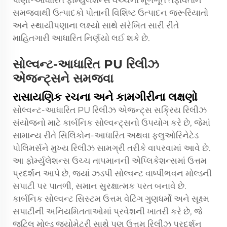
પાણી-આધારિત ફોર્મ્યુલેશન્સ વચ્ચેના મૂળભૂત તફાવતોને
સમજવાથી ઉત્પાદકો પોતાની વિશિષ્ટ ઉત્પાદન જરૂરિયાતો
અને સ્થાયીપણાના લક્ષ્યો સાથે સંરેખિત સારી રીતે
માહિતગારી આધારિત નિર્ણયો લઈ શકે છે.
સોલ્વન્ટ-આધારિત PU રિલીઝ
એજન્ટ્સને સમજવા
રાસાયણિક રચના અને કામગીરીના લક્ષણો
સોલ્વન્ટ-આધારિત PU રિલીઝ એજન્ટ્સ સક્રિય રિલીઝ
સંયોજનો માટે કાર્બનિક સોલ્વન્ટ્સનો ઉપયોગ કરે છે, જેમાં
સામાન્ય રીતે સિલિકોન-આધારિત અથવા ફ્લુઓરિનેટેડ
પોલિમર્સને મુખ્ય રિલીઝ સામગ્રી તરીકે વાપરવામાં આવે છે.
આ ફોર્મ્યુલેશન્સ ઉચ્ચ તાપમાનની એપ્લિકેશન્સમાં ઉત્તમ
પ્રદર્શન આપે છે, જ્યાં ઝડપી સોલ્વન્ટ વાષ્પીભવન મોલ્ડની
સપાટી પર પાતળી, સમાન સુરક્ષાત્મક પરત બનાવે છે.
કાર્બનિક સોલ્વન્ટ સિસ્ટમ ઉત્તમ વેટિંગ ગુણધર્મો અને સૂક્ષ્મ
સપાટીની અનિયમિતતાઓમાં પ્રવેશની ખાતરી કરે છે, જે
જટિલ મોલ્ડ જ્યોમેટ્રી સાથે પણ ઉત્તમ રિલીઝ પ્રદર્શન