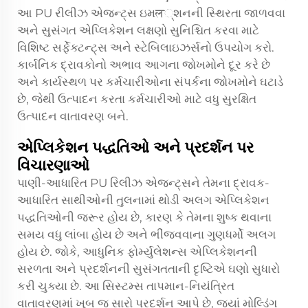
આ
PU રીલીઝ એજન્ટ્સ
ઇમल્શનની સ્થિરતા જાળવવા
અને સુસંગત એપ્લિકેશન લક્ષણો સુનિશ્ચિત કરવા માટે
વિશિષ્ટ સર્ફેક્ટન્ટ્સ અને સ્ટેબિલાઇઝર્સનો ઉપયોગ કરો.
કાર્બનિક દ્રાવકોનો અભાવ આગના જોખમોને દૂર કરે છે
અને કાર્યસ્થળ પર કર્મચારીઓના સંપર્કના જોખમોને ઘટાડે
છે, જેથી ઉત્પાદન કરતા કર્મચારીઓ માટે વધુ સુરક્ષિત
ઉત્પાદન વાતાવરણ બને.
એપ્લિકેશન પદ્ધતિઓ અને પ્રદર્શન પર
વિચારણાઓ
પાણી-આધારિત PU રિલીઝ એજન્ટ્સને તેમના દ્રાવક-
આધારિત સાથીઓની તુલનામાં થોડી અલગ એપ્લિકેશન
પદ્ધતિઓની જરૂર હોય છે, કારણ કે તેમના શુષ્ક થવાના
સમય વધુ લાંબા હોય છે અને ભીંજવવાના ગુણધર્મો અલગ
હોય છે. જોકે, આધુનિક ફોર્મ્યુલેશન્સ એપ્લિકેશનની
સરળતા અને પ્રદર્શનની સુસંગતતાની દૃષ્ટિએ ઘણો સુધારો
કરી ચુક્યા છે. આ સિસ્ટમ્સ તાપમાન-નિયંત્રિત
વાતાવરણમાં ખૂબ જ સારો પ્રદર્શન આપે છે, જ્યાં મોલ્ડિંગ