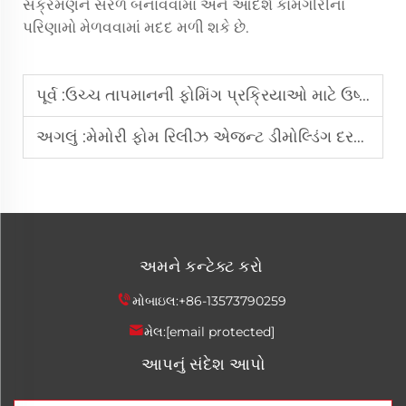
સંક્રમણને સરળ બનાવવામાં અને આદર્શ કામગીરીના
પરિણામો મેળવવામાં મદદ મળી શકે છે.
પૂર્વ :
ઉચ્ચ તાપમાનની ફોમિંગ પ્રક્રિયાઓ માટે ઉષ્ણતા પ્રતિરોધકતા ધરાવતા PU રિલીઝ એજન્ટ્સ શા માટે આવશ્યક છે?
અગલું :
મેમોરી ફોમ રિલીઝ એજન્ટ ડીમોલ્ડિંગ દરમિયાન ફાટવા અને સપાટીની ખામીઓને કેવી રીતે રોકે છે?
અમને કન્ટેક્ટ કરો
મોબાઇલ:
+86-13573790259
મેલ:
[email protected]
આપનું સંદેશ આપો