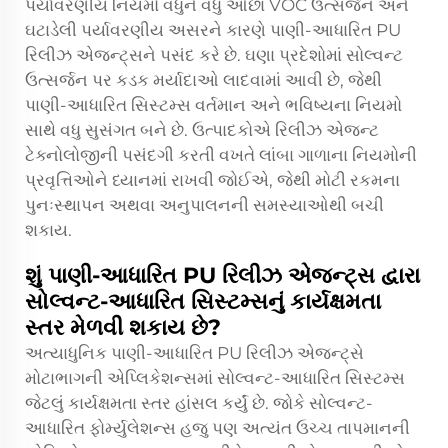
પર્યાવરણીય નિયમો વધુને વધુ ઓછા VOC ઉત્સર્જન અને
ઘટાડેલી પર્યાવરણીય અસરને કારણે પાણી-આધારિત PU
રિલીઝ એજન્ટ્સને પસંદ કરે છે. ઘણા પ્રદેશોમાં સોલ્વન્ટ
ઉત્સર્જન પર કડક મર્યાદાઓ લાદવામાં આવી છે, જેથી
પાણી-આધારિત સિસ્ટમ્સ વર્તમાન અને ભવિષ્યના નિયમો
સાથે વધુ સુસંગત બને છે. ઉત્પાદકોએ રિલીઝ એજન્ટ
ટેક્નોલોજીની પસંદગી કરતી વખતે લાંબા ગાળાના નિયમોની
પ્રવૃત્તિઓને ધ્યાનમાં રાખવી જોઈએ, જેથી મોટી રકમના
પુનઃસ્થાપન અથવા અનુપાલનની સમસ્યાઓથી બચી
શકાય.
શું પાણી-આધારિત PU રિલીઝ એજન્ટ્સ દ્વારા
સોલ્વન્ટ-આધારિત સિસ્ટમ્સનું કાર્યક્ષમતા
સ્તર મેળવી શકાય છે?
અત્યાધુનિક પાણી-આધારિત PU રિલીઝ એજન્ટ્સે
મોટાભાગની એપ્લિકેશન્સમાં સોલ્વન્ટ-આધારિત સિસ્ટમ્સ
જેટલું કાર્યક્ષમતા સ્તર હાંસલ કર્યું છે. જોકે સોલ્વન્ટ-
આધારિત ફોર્મ્યુલેશન્સ હજુ પણ અત્યંત ઉચ્ચ તાપમાનની