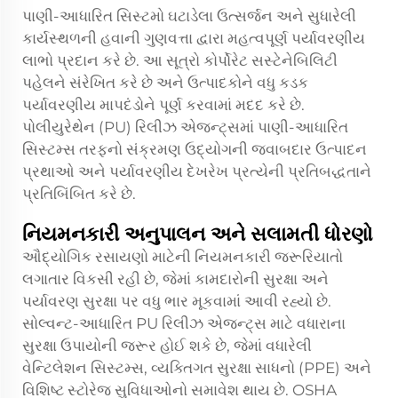
પાણી-આધારિત સિસ્ટમો ઘટાડેલા ઉત્સર્જન અને સુધારેલી
કાર્યસ્થળની હવાની ગુણવત્તા દ્વારા મહત્વપૂર્ણ પર્યાવરણીય
લાભો પ્રદાન કરે છે. આ સૂત્રો કોર્પોરેટ સસ્ટેનેબિલિટી
પહેલને સંરેખિત કરે છે અને ઉત્પાદકોને વધુ કડક
પર્યાવરણીય માપદંડોને પૂર્ણ કરવામાં મદદ કરે છે.
પોલીયુરેથેન (PU) રિલીઝ એજન્ટ્સમાં પાણી-આધારિત
સિસ્ટમ્સ તરફનો સંક્રમણ ઉદ્યોગની જવાબદાર ઉત્પાદન
પ્રથાઓ અને પર્યાવરણીય દેખરેખ પ્રત્યેની પ્રતિબદ્ધતાને
પ્રતિબિંબિત કરે છે.
નિયમનકારી અનુપાલન અને સલામતી ધોરણો
ઔદ્યોગિક રસાયણો માટેની નિયમનકારી જરૂરિયાતો
લગાતાર વિકસી રહી છે, જેમાં કામદારોની સુરક્ષા અને
પર્યાવરણ સુરક્ષા પર વધુ ભાર મૂકવામાં આવી રહ્યો છે.
સોલ્વન્ટ-આધારિત PU રિલીઝ એજન્ટ્સ માટે વધારાના
સુરક્ષા ઉપાયોની જરૂર હોઈ શકે છે, જેમાં વધારેલી
વેન્ટિલેશન સિસ્ટમ્સ, વ્યક્તિગત સુરક્ષા સાધનો (PPE) અને
વિશિષ્ટ સ્ટોરેજ સુવિધાઓનો સમાવેશ થાય છે. OSHA