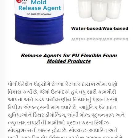
પોલીઉરેથેન ઉદ્યોગે છેલ્લા કેટલાક દાયકાઓમાં ઘણો
વિકાસ કર્યો છે, જેમાં ઉત્પાદકો હવે વધુ સારી કામગીરી
આપતા અને કડક પર્યાવરણીય નિયમોનું પાલન કરતા
રિલીઝ એજન્ટ્સની માંગ વધારે છે. આધુનિક ઉત્પાદન
સુવિધાઓને સ્થિર ડીમોલ્ડિંગ, લાંબી મોલ્ડ જીવનકાળ અને
ન્યૂનતમ સપાટીની ખામીઓ પ્રદાન કરતા રિલીઝ
સોલ્યુશન્સની જરૂર હોય છે. સોલ્વન્ટ-આધારિત અને