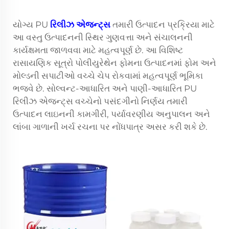
યોગ્ય PU
રિલીઝ એજન્ટ્સ
તમારી ઉત્પાદન પ્રક્રિયા માટે
આ વસ્તુ ઉત્પાદનની સ્થિર ગુણવત્તા અને સંચાલનની
કાર્યક્ષમતા જાળવવા માટે મહત્વપૂર્ણ છે. આ વિશિષ્ટ
રાસાયણિક સૂત્રો પોલીયુરેથેન ફોમના ઉત્પાદનમાં ફોમ અને
મોલ્ડની સપાટીઓ વચ્ચે ચેપ રોકવામાં મહત્વપૂર્ણ ભૂમિકા
ભજવે છે. સોલ્વન્ટ-આધારિત અને પાણી-આધારિત PU
રિલીઝ એજન્ટ્સ વચ્ચેનો પસંદગીનો નિર્ણય તમારી
ઉત્પાદન લાઇનની કામગીરી, પર્યાવરણીય અનુપાલન અને
લાંબા ગાળાની ખર્ચ રચના પર નોંધપાત્ર અસર કરી શકે છે.