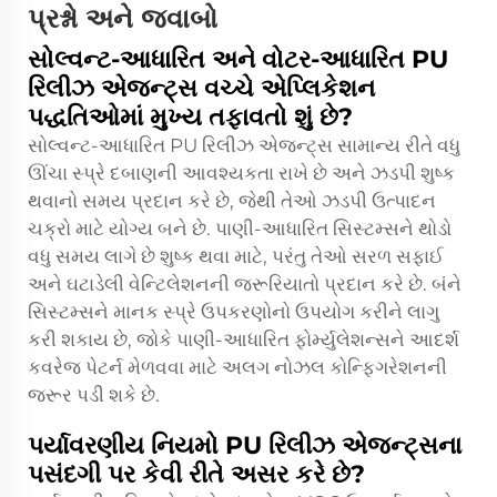
પ્રશ્નો અને જવાબો
સોલ્વન્ટ-આધારિત અને વોટર-આધારિત PU
રિલીઝ એજન્ટ્સ વચ્ચે એપ્લિકેશન
પદ્ધતિઓમાં મુખ્ય તફાવતો શું છે?
સોલ્વન્ટ-આધારિત PU રિલીઝ એજન્ટ્સ સામાન્ય રીતે વધુ
ઊંચા સ્પ્રે દબાણની આવશ્યકતા રાખે છે અને ઝડપી શુષ્ક
થવાનો સમય પ્રદાન કરે છે, જેથી તેઓ ઝડપી ઉત્પાદન
ચક્રો માટે યોગ્ય બને છે. પાણી-આધારિત સિસ્ટમ્સને થોડો
વધુ સમય લાગે છે શુષ્ક થવા માટે, પરંતુ તેઓ સરળ સફાઈ
અને ઘટાડેલી વેન્ટિલેશનની જરૂરિયાતો પ્રદાન કરે છે. બંને
સિસ્ટમ્સને માનક સ્પ્રે ઉપકરણોનો ઉપયોગ કરીને લાગુ
કરી શકાય છે, જોકે પાણી-આધારિત ફોર્મ્યુલેશન્સને આદર્શ
કવરેજ પેટર્ન મેળવવા માટે અલગ નોઝલ કોન્ફિગરેશનની
જરૂર પડી શકે છે.
પર્યાવરણીય નિયમો PU રિલીઝ એજન્ટ્સના
પસંદગી પર કેવી રીતે અસર કરે છે?