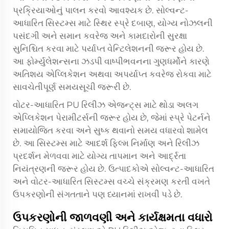
પ્રક્રિયાઓનું પાલન કરવો આવશ્યક છે. સોલ્વન્ટ-
આધારિત સિસ્ટમ્સ માટે સ્થિર સ્પ્રે દબાણ, યોગ્ય નોઝલની
પસંદગી અને સમાન કવરેજ અને કામદારોની સુરક્ષા
સુનિશ્ચિત કરવા માટે પર્યાપ્ત વેન્ટિલેશનની જરૂર હોય છે.
આ ફોર્મ્યુલેશન્સના ઝડપી વાષ્પીભવનના ગુણધર્મોને કારણે
અતિશય એપ્લિકેશન અથવા અપર્યાપ્ત કવરેજ રોકવા માટે
સાવચેતીપૂર્ણ સમયસૂચી જરૂરી છે.
વોટર-આધારિત PU રિલીઝ એજન્ટ્સ માટે થોડા અલગ
એપ્લિકેશન પેરામીટર્સની જરૂર હોય છે, જેમાં સ્પ્રે પેટર્નને
સમાયોજિત કરવા અને સુષ્ક થવાનો સમય વધારવો શામેલ
છે. આ સિસ્ટમ્સ માટે આદર્શ ફિલ્મ નિર્માણ અને રિલીઝ
પ્રદર્શન મેળવવા માટે યોગ્ય તાપમાન અને આર્દ્રતા
નિયંત્રણની જરૂર હોય છે. ઉત્પાદકોએ સોલ્વન્ટ-આધારિત
અને વોટર-આધારિત સિસ્ટમ્સ વચ્ચે સંક્રમણ કરતી વખતે
ઉપકરણોની સંગતતાને પણ ધ્યાનમાં રાખવી પડે છે.
ઉપકરણોની જાળવણી અને કાર્યક્ષમતા વધારો