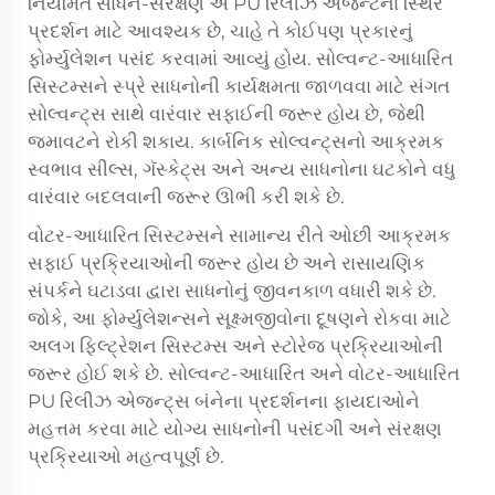
નિયમિત સાધન-સંરક્ષણ એ PU રિલીઝ એજન્ટના સ્થિર
પ્રદર્શન માટે આવશ્યક છે, ચાહે તે કોઈપણ પ્રકારનું
ફોર્મ્યુલેશન પસંદ કરવામાં આવ્યું હોય. સોલ્વન્ટ-આધારિત
સિસ્ટમ્સને સ્પ્રે સાધનોની કાર્યક્ષમતા જાળવવા માટે સંગત
સોલ્વન્ટ્સ સાથે વારંવાર સફાઈની જરૂર હોય છે, જેથી
જમાવટને રોકી શકાય. કાર્બનિક સોલ્વન્ટ્સનો આક્રમક
સ્વભાવ સીલ્સ, ગૅસ્કેટ્સ અને અન્ય સાધનોના ઘટકોને વધુ
વારંવાર બદલવાની જરૂર ઊભી કરી શકે છે.
વોટર-આધારિત સિસ્ટમ્સને સામાન્ય રીતે ઓછી આક્રમક
સફાઈ પ્રક્રિયાઓની જરૂર હોય છે અને રાસાયણિક
સંપર્કને ઘટાડવા દ્વારા સાધનોનું જીવનકાળ વધારી શકે છે.
જોકે, આ ફોર્મ્યુલેશન્સને સૂક્ષ્મજીવોના દૂષણને રોકવા માટે
અલગ ફિલ્ટ્રેશન સિસ્ટમ્સ અને સ્ટોરેજ પ્રક્રિયાઓની
જરૂર હોઈ શકે છે. સોલ્વન્ટ-આધારિત અને વોટર-આધારિત
PU રિલીઝ એજન્ટ્સ બંનેના પ્રદર્શનના ફાયદાઓને
મહત્તમ કરવા માટે યોગ્ય સાધનોની પસંદગી અને સંરક્ષણ
પ્રક્રિયાઓ મહત્વપૂર્ણ છે.