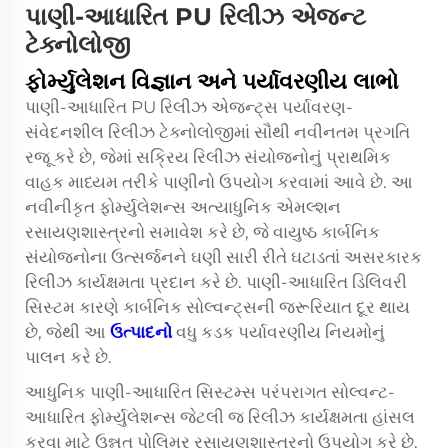
પાણી-આધારિત PU રિલીઝ એજન્ટ
ટેક્નોલોજી
ફોર્મ્યુલેશન વિજ્ઞાન અને પર્યાવરણીય લાભો
પાણી-આધારિત PU રિલીઝ એજન્ટ્સ પર્યાવરણ-
સંવેદનશીલ રિલીઝ ટેક્નોલોજીમાં સૌથી નવીનતમ પ્રગતિ
રજૂ કરે છે, જેમાં સક્રિય રિલીઝ સંયોજનોનું પ્રાથમિક
વાહક માધ્યમ તરીકે પાણીનો ઉપયોગ કરવામાં આવે છે. આ
નવીનીકૃત ફોર્મ્યુલેશન્સ અત્યાધુનિક એમલ્શન
રસાયણશાસ્ત્રનો સમાવેશ કરે છે, જે વાયુષ્ઠ કાર્બનિક
સંયોજનોના ઉત્સર્જનને ઘણી સારી રીતે ઘટાડતાં અસરકારક
રિલીઝ કાર્યક્ષમતા પ્રદાન કરે છે. પાણી-આધારિત ડિલિવરી
સિસ્ટમ કારણે કાર્બનિક સોલ્વન્ટ્સની જરૂરિયાત દૂર થાય
છે, જેથી આ
ઉત્પાદનો
વધુ કડક પર્યાવરણીય નિયમોનું
પાલન કરે છે.
આધુનિક પાણી-આધારિત સિસ્ટમ્સ પરંપરાગત સોલ્વન્ટ-
આધારિત ફોર્મ્યુલેશન્સ જેટલી જ રિલીઝ કાર્યક્ષમતા હાંસલ
કરવા માટે ઉન્નત પોલિમર રસાયણશાસ્ત્રનો ઉપયોગ કરે છે.