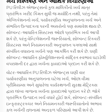
ખર્ચ વિશ્લેષણ અને આર્થિક વિચારણાઓ
PU રિલીઝ એજન્ટ્સનો કુલ માલિકીનો ખર્ચ માત્ર
પ્રારંભિક ખરીદ કિંમત સુધી જ મર્યાદિત નથી, પરંતુ તેમાં
એપ્લિકેશનનો ખર્ચ, પર્યાવરણીય અનુપાલનના ખર્ચ અને
સંભવિત ઉત્પાદકતા પરની અસરોનો પણ સમાવેશ થાય છે.
સોલ્વન્ટ-આધારિત સિસ્ટમ્સ ઓછો પ્રારંભિક ખર્ચ આપી
શકે છે, પરંતુ વેન્ટિલેશનની જરૂરિયાતો, સોલ્વન્ટ રિકવરી
સિસ્ટમ્સ અને નિયમનકારી અનુપાલન પગલાઓ સાથે
સંબંધિત વધારાના ખર્ચને પણ આકર્ષિત કરી શકે છે. ઘણી
સોલ્વન્ટ-આધારિત ફોર્મ્યુલેશન્સનો સાંદ્રિત સ્વભાવ ઘટાડેલી
વપરાશની દર દ્વારા ખર્ચના ફાયદાઓ પ્રદાન કરી શકે છે.
વોટર-આધારિત PU રિલીઝ એજન્ટ્સ ઘણી વાર
પર્યાવરણીય અનુપાલનના ઘટેલા ખર્ચ, ઓછા વીમા
પ્રીમિયમ્સ અને સુધારેલા કાર્યસ્થળની સુરક્ષા મેટ્રિક્સ
દ્વારા લાંબા ગાળાના ખર્ચના ફાયદાઓ પ્રદાન કરે છે. જોકે
પ્રારંભિક ઉત્પાદન ખર્ચ વધારે હોઈ શકે, સોલ્વન્ટ-સંબંધિત
ઇન્ફ્રાસ્ટ્રક્ચર અને નિયમનકારી જરૂરિયાતોનો અભાવ
કુલ ખર્ચની તુલનામાં અનુકૂળ પરિણામો આપી શકે છે.