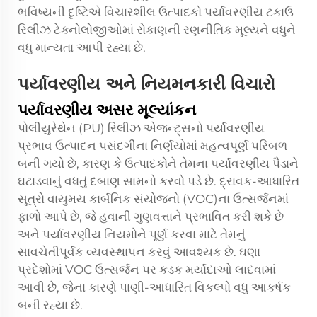
ભવિષ્યની દૃષ્ટિએ વિચારશીલ ઉત્પાદકો પર્યાવરણીય ટકાઉ
રિલીઝ ટેક્નોલોજીઓમાં રોકાણની રણનીતિક મૂલ્યને વધુને
વધુ માન્યતા આપી રહ્યા છે.
પર્યાવરણીય અને નિયમનકારી વિચારો
પર્યાવરણીય અસર મૂલ્યાંકન
પોલીયુરેથેન (PU) રિલીઝ એજન્ટ્સનો પર્યાવરણીય
પ્રભાવ ઉત્પાદન પસંદગીના નિર્ણયોમાં મહત્વપૂર્ણ પરિબળ
બની ગયો છે, કારણ કે ઉત્પાદકોને તેમના પર્યાવરણીય પૈડાને
ઘટાડવાનું વધતું દબાણ સામનો કરવો પડે છે. દ્રાવક-આધારિત
સૂત્રો વાયુમય કાર્બનિક સંયોજનો (VOC)ના ઉત્સર્જનમાં
ફાળો આપે છે, જે હવાની ગુણવત્તાને પ્રભાવિત કરી શકે છે
અને પર્યાવરણીય નિયમોને પૂર્ણ કરવા માટે તેમનું
સાવચેતીપૂર્વક વ્યવસ્થાપન કરવું આવશ્યક છે. ઘણા
પ્રદેશોમાં VOC ઉત્સર્જન પર કડક મર્યાદાઓ લાદવામાં
આવી છે, જેના કારણે પાણી-આધારિત વિકલ્પો વધુ આકર્ષક
બની રહ્યા છે.