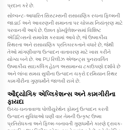
પ્રદાન કરે છે.
સોલ્વન્ટ-આધારિત સિસ્ટમ્સની રાસાયણિક રચના ફિલ્મની
જાડાઈ અને આવરણની સમાનતા પર ચોક્કસ નિયંત્રણ માટે
પરવાનગી આપે છે. ઉન્નત ફોર્મ્યુલેશન્સમાં વિશિષ્ટ
એડિટિવ્સનો સમાવેશ કરવામાં આવે છે, જે ઉષ્માકીય
સ્થિરતા અને રાસાયણિક પ્રતિકારકતાને વધારે છે, જેથી
તેઓ માંગણીવાળા ઉત્પાદન વાતાવરણ માટે ખાસ કરીને
યોગ્ય બને છે. આ PU રિલીઝ એજન્ટ્સ પુનરાવર્તિત
ઉષ્માકીય સાઇકલિંગ હેઠળ અસામાન્ય ટકાઉપણો દર્શાવે છે
અને લાંબા સમય સુધીના ઉત્પાદન ચક્રો દરમિયાન સ્થિર
કામગીરીના ગુણધર્મોને જાળવી રાખે છે.
ઔદ્યોગિક એપ્લિકેશન્સ અને કામગીરીના
ફાયદા
ઉચ્ચ-ઘનતાવાળા પોલીયુરેથેન ફોમનું ઉત્પાદન કરતી
ઉત્પાદન સુવિધાઓ ઘણી વાર તેમની ઉત્કૃષ્ટ ઉષ્મા
પ્રતિરોધકતા અને ફિલ્મ-બનાવતી ગુણધર્મોને કારણે દ્રાવક-