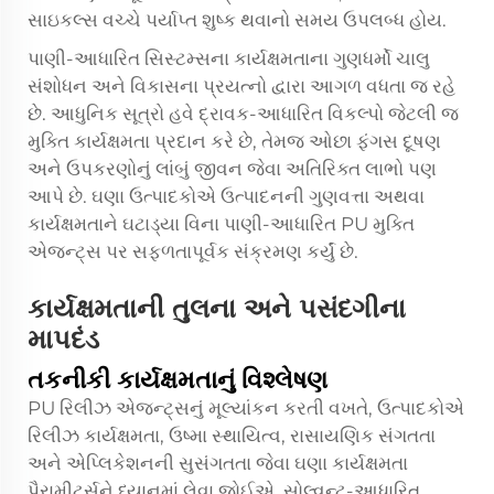
સાઇકલ્સ વચ્ચે પર્યાપ્ત શુષ્ક થવાનો સમય ઉપલબ્ધ હોય.
પાણી-આધારિત સિસ્ટમ્સના કાર્યક્ષમતાના ગુણધર્મો ચાલુ
સંશોધન અને વિકાસના પ્રયત્નો દ્વારા આગળ વધતા જ રહે
છે. આધુનિક સૂત્રો હવે દ્રાવક-આધારિત વિકલ્પો જેટલી જ
મુક્તિ કાર્યક્ષમતા પ્રદાન કરે છે, તેમજ ઓછા ફંગસ દૂષણ
અને ઉપકરણોનું લાંબું જીવન જેવા અતિરિક્ત લાભો પણ
આપે છે. ઘણા ઉત્પાદકોએ ઉત્પાદનની ગુણવત્તા અથવા
કાર્યક્ષમતાને ઘટાડ્યા વિના પાણી-આધારિત PU મુક્તિ
એજન્ટ્સ પર સફળતાપૂર્વક સંક્રમણ કર્યું છે.
કાર્યક્ષમતાની તુલના અને પસંદગીના
માપદંડ
તકનીકી કાર્યક્ષમતાનું વિશ્લેષણ
PU રિલીઝ એજન્ટ્સનું મૂલ્યાંકન કરતી વખતે, ઉત્પાદકોએ
રિલીઝ કાર્યક્ષમતા, ઉષ્મા સ્થાયિત્વ, રાસાયણિક સંગતતા
અને એપ્લિકેશનની સુસંગતતા જેવા ઘણા કાર્યક્ષમતા
પૈરામીટર્સને ધ્યાનમાં લેવા જોઈએ. સોલ્વન્ટ-આધારિત