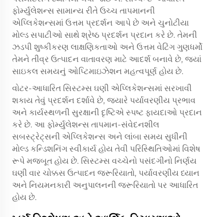
ફોર્મ્યુલેશન્સ સામાન્ય રીતે ઉચ્ચ તાપમાનની
એપ્લિકેશન્સમાં ઉત્તમ પ્રદર્શન આપે છે અને ચુનોટીયા
મોલ્ડ સપાટીઓ સાથે શ્રેષ્ઠ પ્રદર્શન પ્રદાન કરે છે. તેમની
ઝડપી શુષ્કીકરણ લાક્ષણિકતાઓ અને ઉત્તમ વેટિંગ ગુણધર્મો
તેમને તીવ્ર ઉત્પાદન વાતાવરણ માટે આદર્શ બનાવે છે, જ્યાં
સાઇકલ સમયનું ઓપ્ટિમાઇઝેશન મહત્વપૂર્ણ હોય છે.
વોટર-આધારિત સિસ્ટમ્સ ઘણી એપ્લિકેશન્સમાં સરખાવી
શકાય તેવું પ્રદર્શન દર્શાવે છે, જ્યારે પર્યાવરણીય પ્રભાવ
અને કાર્યસ્થળની સુરક્ષાની દૃષ્ટિએ સ્પષ્ટ ફાયદાઓ પ્રદાન
કરે છે. આ ફોર્મ્યુલેશન્સ તાપમાન-સંવેદનશીલ
સબસ્ટ્રેટ્સની એપ્લિકેશન્સ અને લાંબા સમય સુધીની
મોલ્ડ કન્ડિશનિંગ સ્વીકાર્ય હોય તેવી પરિસ્થિતિઓમાં વિશેષ
રૂપે મજબૂત હોય છે. સિસ્ટમ્સ વચ્ચેનો પસંદગીનો નિર્ણય
ઘણી વાર ચોક્કસ ઉત્પાદન જરૂરિયાતો, પર્યાવરણીય ધ્યાન
અને નિયમનકારી અનુપાલનની જરૂરિયાતો પર આધારિત
હોય છે.