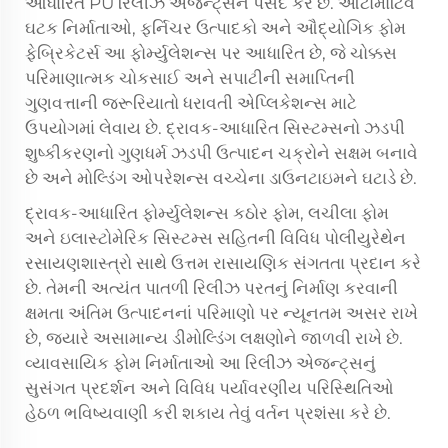
આધારિત PU રિલીઝ એજન્ટ્સને પસંદ કરે છે. ઓટોમોટિવ
ઘટક નિર્માતાઓ, ફર્નિચર ઉત્પાદકો અને ઔદ્યોગિક ફોમ
ફેબ્રિકેટર્સ આ ફોર્મ્યુલેશન્સ પર આધારિત છે, જે ચોક્કસ
પરિમાણાત્મક ચોકસાઈ અને સપાટીની સમાપ્તિની
ગુણવત્તાની જરૂરિયાતો ધરાવતી એપ્લિકેશન્સ માટે
ઉપયોગમાં લેવાય છે. દ્રાવક-આધારિત સિસ્ટમ્સનો ઝડપી
શુષ્કીકરણનો ગુણધર્મ ઝડપી ઉત્પાદન ચક્રોને સક્ષમ બનાવે
છે અને મોલ્ડિંગ ઓપરેશન્સ વચ્ચેના ડાઉનટાઇમને ઘટાડે છે.
દ્રાવક-આધારિત ફોર્મ્યુલેશન્સ કઠોર ફોમ, લચીલા ફોમ
અને ઇલાસ્ટોમેરિક સિસ્ટમ્સ સહિતની વિવિધ પોલીયુરેથેન
રસાયણશાસ્ત્રો સાથે ઉત્તમ રાસાયણિક સંગતતા પ્રદાન કરે
છે. તેમની અત્યંત પાતળી રિલીઝ પરતનું નિર્માણ કરવાની
ક્ષમતા અંતિમ ઉત્પાદનનાં પરિમાણો પર ન્યૂનતમ અસર રાખે
છે, જ્યારે અસામાન્ય ડીમોલ્ડિંગ લક્ષણોને જાળવી રાખે છે.
વ્યાવસાયિક ફોમ નિર્માતાઓ આ રિલીઝ એજન્ટ્સનું
સુસંગત પ્રદર્શન અને વિવિધ પર્યાવરણીય પરિસ્થિતિઓ
હેઠળ ભવિષ્યવાણી કરી શકાય તેવું વર્તન પ્રશંસા કરે છે.