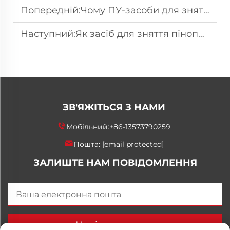
Попередній:
Чому ПУ-засоби для зняття форм із термостійкістю є обов’язковими для процесів пінопластування при високих температурах?
Наступний:
Як засіб для зняття пінополіуретану з форми запобігає розривам і дефектам поверхні під час виймання з форми?
ЗВ'ЯЖІТЬСЯ З НАМИ
Мобільний:
+86-13573790259
Пошта:
[email protected]
ЗАЛИШТЕ НАМ ПОВІДОМЛЕННЯ
Надіслати зараз