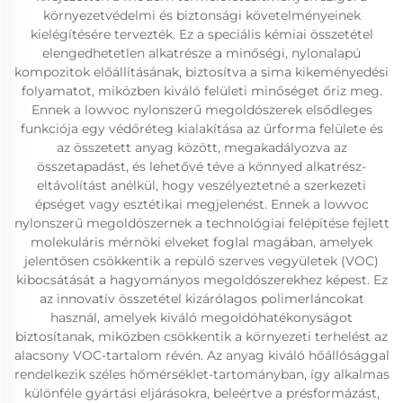
környezetvédelmi és biztonsági követelményeinek
kielégítésére tervezték. Ez a speciális kémiai összetétel
elengedhetetlen alkatrésze a minőségi, nylonalapú
kompozitok előállításának, biztosítva a sima kikeményedési
folyamatot, miközben kiváló felületi minőséget őriz meg.
Ennek a lowvoc nylonszerű megoldószerek elsődleges
funkciója egy védőréteg kialakítása az űrforma felülete és
az összetett anyag között, megakadályozva az
összetapadást, és lehetővé téve a könnyed alkatrész-
eltávolítást anélkül, hogy veszélyeztetné a szerkezeti
épséget vagy esztétikai megjelenést. Ennek a lowvoc
nylonszerű megoldószernek a technológiai felépítése fejlett
molekuláris mérnöki elveket foglal magában, amelyek
jelentősen csökkentik a repülő szerves vegyületek (VOC)
kibocsátását a hagyományos megoldószerekhez képest. Ez
az innovatív összetétel kizárólagos polimerláncokat
használ, amelyek kiváló megoldóhatékonyságot
biztosítanak, miközben csökkentik a környezeti terhelést az
alacsony VOC-tartalom révén. Az anyag kiváló hőállósággal
rendelkezik széles hőmérséklet-tartományban, így alkalmas
különféle gyártási eljárásokra, beleértve a présformázást,