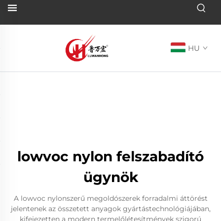
HU
lowvoc nylon felszabadító
ügynök
A lowvoc nylonszerű megoldószerek forradalmi áttörést
jelentenek az összetett anyagok gyártástechnológiájában,
kifejezetten a modern termelőlétesítmények szigorú