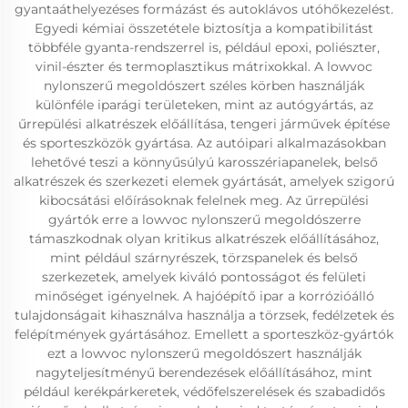
gyantaáthelyezéses formázást és autoklávos utóhőkezelést.
Egyedi kémiai összetétele biztosítja a kompatibilitást
többféle gyanta-rendszerrel is, például epoxi, poliészter,
vinil-észter és termoplasztikus mátrixokkal. A lowvoc
nylonszerű megoldószert széles körben használják
különféle iparági területeken, mint az autógyártás, az
űrrepülési alkatrészek előállítása, tengeri járművek építése
és sporteszközök gyártása. Az autóipari alkalmazásokban
lehetővé teszi a könnyűsúlyú karosszériapanelek, belső
alkatrészek és szerkezeti elemek gyártását, amelyek szigorú
kibocsátási előírásoknak felelnek meg. Az űrrepülési
gyártók erre a lowvoc nylonszerű megoldószerre
támaszkodnak olyan kritikus alkatrészek előállításához,
mint például szárnyrészek, törzspanelek és belső
szerkezetek, amelyek kiváló pontosságot és felületi
minőséget igényelnek. A hajóépítő ipar a korrózióálló
tulajdonságait kihasználva használja a törzsek, fedélzetek és
felépítmények gyártásához. Emellett a sporteszköz-gyártók
ezt a lowvoc nylonszerű megoldószert használják
nagyteljesítményű berendezések előállításához, mint
például kerékpárkeretek, védőfelszerelések és szabadidős