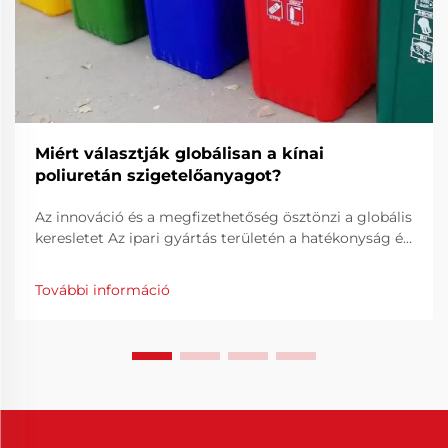
Miért választják globálisan a kínai
poliuretán szigetelőanyagot?
Az innováció és a megfizethetőség ösztönzi a globális
keresletet Az ipari gyártás területén a hatékonyság és
a pontosság kulcsfontosságú elemek a folyamatos
gyártási minőség biztosításában. A kínai poliuretán
További információ
felszabadító szer kulcsfontosságú megoldás...