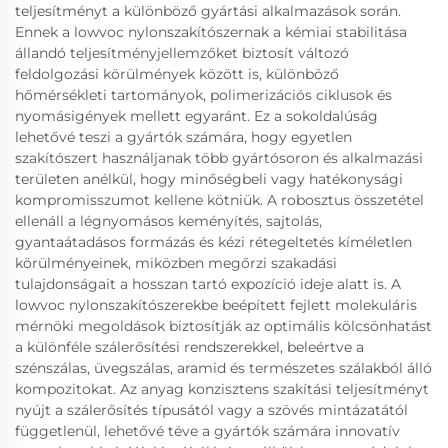
teljesítményt a különböző gyártási alkalmazások során.
Ennek a lowvoc nylonszakítószernak a kémiai stabilitása
állandó teljesítményjellemzőket biztosít változó
feldolgozási körülmények között is, különböző
hőmérsékleti tartományok, polimerizációs ciklusok és
nyomásigények mellett egyaránt. Ez a sokoldalúság
lehetővé teszi a gyártók számára, hogy egyetlen
szakítószert használjanak több gyártósoron és alkalmazási
területen anélkül, hogy minőségbeli vagy hatékonysági
kompromisszumot kellene kötniük. A robosztus összetétel
ellenáll a légnyomásos keményítés, sajtolás,
gyantaátadásos formázás és kézi rétegeltetés kíméletlen
körülményeinek, miközben megőrzi szakadási
tulajdonságait a hosszan tartó expozíció ideje alatt is. A
lowvoc nylonszakítószerekbe beépített fejlett molekuláris
mérnöki megoldások biztosítják az optimális kölcsönhatást
a különféle szálerősítési rendszerekkel, beleértve a
szénszálas, üvegszálas, aramid és természetes szálakból álló
kompozitokat. Az anyag konzisztens szakítási teljesítményt
nyújt a szálerősítés típusától vagy a szövés mintázatától
függetlenül, lehetővé téve a gyártók számára innovatív