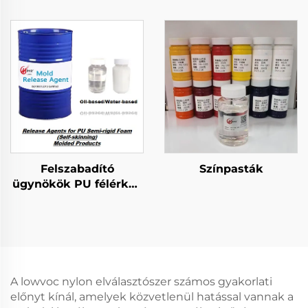
rugalmas
szivacsformájú
szivacsformázott
termékekhez
termékekhez
Felszabadító
Színpasták
ügynökök PU félérkes
gumi formás
termékekhez
A lowvoc nylon elválasztószer számos gyakorlati
előnyt kínál, amelyek közvetlenül hatással vannak a