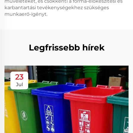
műveleteket, és csökkenti a forma-előkészítési és
karbantartási tevékenységekhez szükséges
munkaerő-igényt.
Legfrissebb hírek
23
Jul