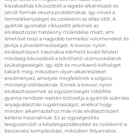
kiszabadítás kiküszöböli a ragadó alkatrészek és
sérült formák okozta problémákat, így növeli a
termelékenységet és csökkenti az állási időt. A
gyártók gyorsabb ciklusidőt jeleznek az
elválasztószer hatékony működése miatt, ami
lehetővé teszi a nagyobb termelési volumeneket és
javítja a jövedelmezőséget. A lowvoc nylon
elválasztószert használva elérhető kiváló felületi
minőség kiküszöböli a bővíthető utómunkálatok
szükségességét, így időt és munkaerő-költséget
takarít meg, miközben olyan alkatrészeket
eredményez, amelyek megfelelnek a szigorú
minőségi előírásoknak. Ennek a lowvoc nylon
elválasztószernek az egyszerűségét többféle
gyanta-rendszer esetén biztosítja a gyártók számára
anyagválasztási rugalmasságot, anélkül hogy
minden alkalmazáshoz más-más elválasztószert
kellene használniuk. Ez az egységesítés
leegyszerűsíti a készletgazdálkodást és csökkenti a
beszerzési komplexitást, miközben folyamatos