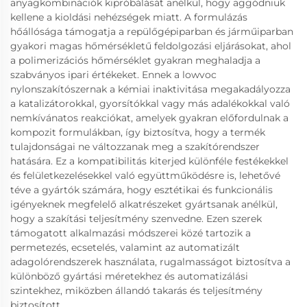
anyagkombinációk kipróbálását anélkül, hogy aggódniuk
kellene a kioldási nehézségek miatt. A formulázás
hőállósága támogatja a repülőgépiparban és járműiparban
gyakori magas hőmérsékletű feldolgozási eljárásokat, ahol
a polimerizációs hőmérséklet gyakran meghaladja a
szabványos ipari értékeket. Ennek a lowvoc
nylonszakítószernak a kémiai inaktivitása megakadályozza
a katalizátorokkal, gyorsítókkal vagy más adalékokkal való
nemkívánatos reakciókat, amelyek gyakran előfordulnak a
kompozit formulákban, így biztosítva, hogy a termék
tulajdonságai ne változzanak meg a szakítórendszer
hatására. Ez a kompatibilitás kiterjed különféle festékekkel
és felületkezelésekkel való együttműködésre is, lehetővé
téve a gyártók számára, hogy esztétikai és funkcionális
igényeknek megfelelő alkatrészeket gyártsanak anélkül,
hogy a szakítási teljesítmény szenvedne. Ezen szerek
támogatott alkalmazási módszerei közé tartozik a
permetezés, ecsetelés, valamint az automatizált
adagolórendszerek használata, rugalmasságot biztosítva a
különböző gyártási méretekhez és automatizálási
szintekhez, miközben állandó takarás és teljesítmény
biztosított.