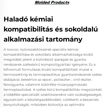
Haladó kémiai
kompatibilitás és sokoldalú
alkalmazási tartomány
A lowvoc nylonszakítószerek speciális kémiai
kompatibilitása és sokoldalú alkalmazhatósága kiváló
megoldást jelent a különböző iparágak és gyanta-
rendszerek széleskörű kompozitgyártási igényeire. Ez a
kifinomult formulázás kiváló kompatibilitást mutat a
termoszetting és termoplasztikus gyantarendszerek széles
skálájával, beleértve az epoxi-, poliészter-, vinil-észter,
fenolgyanta, valamint különféle műanyagműszaki
termoplasztokat. A széles körű kompatibilitás megszünteti
a többféle specializált szakítószerekre való szükségességet,
egyszerűsíti a készletgazdálkodást, csökkenti a beszerzés
bonyolultságát, miközben biztosítja az optimális