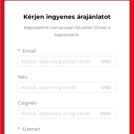
Kérjen ingyenes árajánlatot
Képviselőnk hamarosan felveheti Önnel a
kapcsolatot.
Email
0/100
Név
0/100
Cégnév
0/200
Üzenet