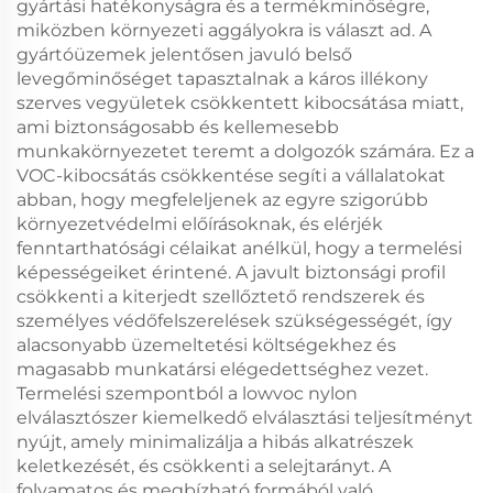
gyártási hatékonyságra és a termékminőségre,
miközben környezeti aggályokra is választ ad. A
gyártóüzemek jelentősen javuló belső
levegőminőséget tapasztalnak a káros illékony
szerves vegyületek csökkentett kibocsátása miatt,
ami biztonságosabb és kellemesebb
munkakörnyezetet teremt a dolgozók számára. Ez a
VOC-kibocsátás csökkentése segíti a vállalatokat
abban, hogy megfeleljenek az egyre szigorúbb
környezetvédelmi előírásoknak, és elérjék
fenntarthatósági célaikat anélkül, hogy a termelési
képességeiket érintené. A javult biztonsági profil
csökkenti a kiterjedt szellőztető rendszerek és
személyes védőfelszerelések szükségességét, így
alacsonyabb üzemeltetési költségekhez és
magasabb munkatársi elégedettséghez vezet.
Termelési szempontból a lowvoc nylon
elválasztószer kiemelkedő elválasztási teljesítményt
nyújt, amely minimalizálja a hibás alkatrészek
keletkezését, és csökkenti a selejtarányt. A
folyamatos és megbízható formából való