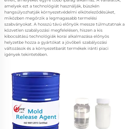
elveit, amelyeket egyre több iparág alkalmaz. A vállalatok,
amelyek ezt a technológiát használják, büszkén
hangsúlyozhatják környezetvédelmi elköteleződésüket,
miközben megőrzik a legmagasabb termelési
szabványokat. A hosszú távú előnyök messze túlmutatnak a
közvetlen szabályozási megfelelésen, hiszen a kis
kibocsátású technológiák korai alkalmazása előnyös
helyzetbe hozza a gyártókat a jövőbeli szabályozási
változások és a környezetbarát termékek iránti piaci
igények tekintetében.