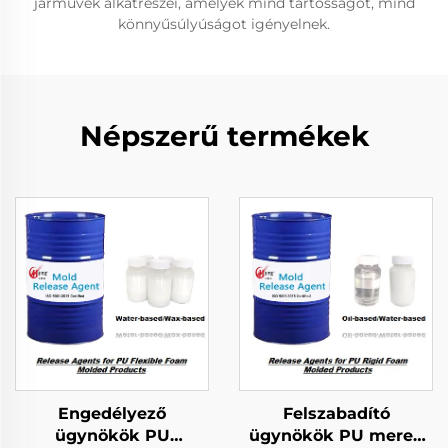
járművek alkatrészei, amelyek mind tartósságot, mind
könnyűsúlyúságot igényelnek.
Népszerű termékek
Engedélyező
Felszabadító
ügynökök PU
ügynökök PU merev