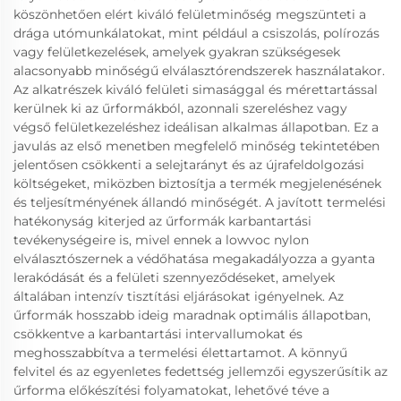
köszönhetően elért kiváló felületminőség megszünteti a
drága utómunkálatokat, mint például a csiszolás, polírozás
vagy felületkezelések, amelyek gyakran szükségesek
alacsonyabb minőségű elválasztórendszerek használatakor.
Az alkatrészek kiváló felületi simasággal és mérettartással
kerülnek ki az űrformákból, azonnali szereléshez vagy
végső felületkezeléshez ideálisan alkalmas állapotban. Ez a
javulás az első menetben megfelelő minőség tekintetében
jelentősen csökkenti a selejtarányt és az újrafeldolgozási
költségeket, miközben biztosítja a termék megjelenésének
és teljesítményének állandó minőségét. A javított termelési
hatékonyság kiterjed az űrformák karbantartási
tevékenységeire is, mivel ennek a lowvoc nylon
elválasztószernek a védőhatása megakadályozza a gyanta
lerakódását és a felületi szennyeződéseket, amelyek
általában intenzív tisztítási eljárásokat igényelnek. Az
űrformák hosszabb ideig maradnak optimális állapotban,
csökkentve a karbantartási intervallumokat és
meghosszabbítva a termelési élettartamot. A könnyű
felvitel és az egyenletes fedettség jellemzői egyszerűsítik az
űrforma előkészítési folyamatokat, lehetővé téve a