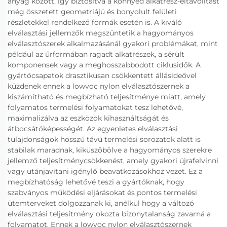
anyag között, így biztosítva a könnyed alkatrész-eltávolítást
még összetett geometriájú és bonyolult felületi
részletekkel rendelkező formák esetén is. A kiváló
elválasztási jellemzők megszüntetik a hagyományos
elválasztószerek alkalmazásánál gyakori problémákat, mint
például az űrformában ragadt alkatrészek, a sérült
komponensek vagy a meghosszabbodott ciklusidők. A
gyártócsapatok drasztikusan csökkentett állásideővel
küzdenek ennek a lowvoc nylon elválasztószernek a
kiszámítható és megbízható teljesítménye miatt, amely
folyamatos termelési folyamatokat tesz lehetővé,
maximalizálva az eszközök kihasználtságát és
átbocsátóképességét. Az egyenletes elválasztási
tulajdonságok hosszú távú termelési sorozatok alatt is
stabilak maradnak, kiküszöbölve a hagyományos szerekre
jellemző teljesítménycsökkenést, amely gyakori újrafelvinni
vagy utánjavítani igénylő beavatkozásokhoz vezet. Ez a
megbízhatóság lehetővé teszi a gyártóknak, hogy
szabványos működési eljárásokat és pontos termelési
ütemterveket dolgozzanak ki, anélkül hogy a változó
elválasztási teljesítmény okozta bizonytalanság zavarná a
folyamatot. Ennek a lowvoc nylon elválasztószernek