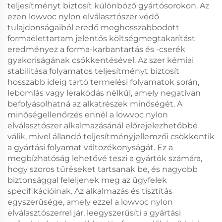
teljesítményt biztosít különböző gyártósorokon. Az
ezen lowvoc nylon elválasztószer védő
tulajdonságaiból eredő meghosszabbodott
formaélettartam jelentős költségmegtakarítást
eredményez a forma-karbantartás és -cserék
gyakoriságának csökkentésével. Az szer kémiai
stabilitása folyamatos teljesítményt biztosít
hosszabb ideig tartó termelési folyamatok során,
lebomlás vagy lerakódás nélkül, amely negatívan
befolyásolhatná az alkatrészek minőségét. A
minőségellenőrzés ennél a lowvoc nylon
elválasztószer alkalmazásánál előrejelezhetőbbé
válik, mivel állandó teljesítményjellemzői csökkentik
a gyártási folyamat változékonyságát. Ez a
megbízhatóság lehetővé teszi a gyártók számára,
hogy szoros tűréseket tartsanak be, és nagyobb
biztonsággal feleljenek meg az ügyfelek
specifikációinak. Az alkalmazás és tisztítás
egyszerűsége, amely ezzel a lowvoc nylon
elválasztószerrel jár, leegyszerűsíti a gyártási