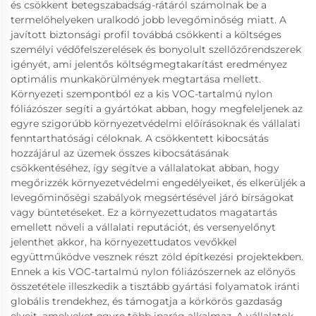
és csökkent betegszabadság-rátáról számolnak be a
termelőhelyeken uralkodó jobb levegőminőség miatt. A
javított biztonsági profil továbbá csökkenti a költséges
személyi védőfelszerelések és bonyolult szellőzőrendszerek
igényét, ami jelentős költségmegtakarítást eredményez
optimális munkakörülmények megtartása mellett.
Környezeti szempontból ez a kis VOC-tartalmú nylon
fóliázószer segíti a gyártókat abban, hogy megfeleljenek az
egyre szigorúbb környezetvédelmi előírásoknak és vállalati
fenntarthatósági céloknak. A csökkentett kibocsátás
hozzájárul az üzemek összes kibocsátásának
csökkentéséhez, így segítve a vállalatokat abban, hogy
megőrizzék környezetvédelmi engedélyeiket, és elkerüljék a
levegőminőségi szabályok megsértésével járó bírságokat
vagy büntetéseket. Ez a környezettudatos magatartás
emellett növeli a vállalati reputációt, és versenyelőnyt
jelenthet akkor, ha környezettudatos vevőkkel
együttműködve vesznek részt zöld építkezési projektekben.
Ennek a kis VOC-tartalmú nylon fóliázószernek az előnyös
összetétele illeszkedik a tisztább gyártási folyamatok iránti
globális trendekhez, és támogatja a körkörös gazdaság