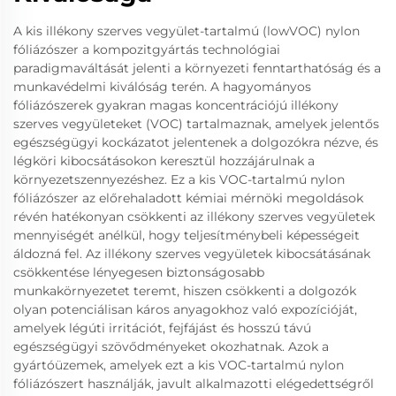
A kis illékony szerves vegyület-tartalmú (lowVOC) nylon
fóliázószer a kompozitgyártás technológiai
paradigmaváltását jelenti a környezeti fenntarthatóság és a
munkavédelmi kiválóság terén. A hagyományos
fóliázószerek gyakran magas koncentrációjú illékony
szerves vegyületeket (VOC) tartalmaznak, amelyek jelentős
egészségügyi kockázatot jelentenek a dolgozókra nézve, és
légköri kibocsátásokon keresztül hozzájárulnak a
környezetszennyezéshez. Ez a kis VOC-tartalmú nylon
fóliázószer az előrehaladott kémiai mérnöki megoldások
révén hatékonyan csökkenti az illékony szerves vegyületek
mennyiségét anélkül, hogy teljesítménybeli képességeit
áldozná fel. Az illékony szerves vegyületek kibocsátásának
csökkentése lényegesen biztonságosabb
munkakörnyezetet teremt, hiszen csökkenti a dolgozók
olyan potenciálisan káros anyagokhoz való expozícióját,
amelyek légúti irritációt, fejfájást és hosszú távú
egészségügyi szövődményeket okozhatnak. Azok a
gyártóüzemek, amelyek ezt a kis VOC-tartalmú nylon
fóliázószert használják, javult alkalmazotti elégedettségről