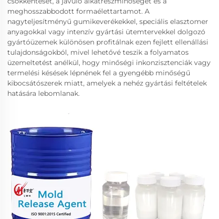
csökkentését, a javuló alkatrészminőséget és a
meghosszabbodott formaélettartamot. A
nagyteljesítményű gumikeverékekkel, speciális elasztomer
anyagokkal vagy intenzív gyártási ütemtervekkel dolgozó
gyártóüzemek különösen profitálnak ezen fejlett ellenállási
tulajdonságokból, mivel lehetővé teszik a folyamatos
üzemeltetést anélkül, hogy minőségi inkonzisztenciák vagy
termelési késések lépnének fel a gyengébb minőségű
kibocsátószerek miatt, amelyek a nehéz gyártási feltételek
hatására lebomlanak.