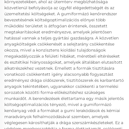
környezetekben, ahol az ütemterv megbízhatósága
közvetlenül befolyásolja az ügyfél elégedettségét és az
üzemeltetési költségeket. A gumiformázó kenőrendszer
bevezetésének költségoptimalizációs előnyei több
működési területet is átfogóan érintenek, összetett
megtakarításokat eredményezve, amelyek jelentősen
hatással vannak a teljes gyártási gazdaságra. A közvetlen
anyagköltségek csökkenését a selejtarány csökkentése
okozza, mivel a konzisztens kioldási tulajdonságok
megakadályozzák a felületi hibákat, méretbeli eltéréseket
és esztétikai hiányosságokat, amelyek általában elutasított
alkatrészekhez vezetnek. Emellett a formák tisztítására
vonatkozó csökkentett igény alacsonyabb fogyasztást
eredményez drága oldószerek, tisztítószerek és karbantartó
anyagok tekintetében, ugyanakkor csökkenti a termelési
sorozatok közötti forma-előkészítéshez szükséges
munkaidőt. A berendezések élettartama egy másik jelentős
költségoptimalizációs tényező, mivel a gumiformázó
kenőanyag védi a formákat a gumi lerakódások és kémiai
maradványok felhalmozódásával szemben, amelyek
véglegesen károsíthatják a drága szerszámkészleteket. Ez a
védelem meghosszabbítja a forma élettartamát, csökkenti