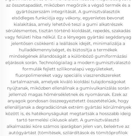
az összetapadást, miközben megőrzik a végső termék és a
gyártószerszám integritását. A gumisztválasztók
elsődleges funkciója egy vékony, egyenletes bevonat
kialakítása, amely lehetővé teszi a gumi alkatrészek
sérülésmentes, tisztán történő kioldását, repedés, szakadás
vagy felületi hiba nélkül. Ez a lényeges gyártási segédanyag
jelentősen csökkenti a leállások idejét, minimalizálja a
hulladékmennyiséget, és biztosítja a termékek
minőségének állandóságát a különböző gumiformázási
eljárások során. Technológiailag a modern gumisztválasztó
formulák fejlett szilikonalapú vegyületeket,
fluorpolimereket vagy speciális viaszrendszereket
tartalmaznak, amelyek kiváló kioldási tulajdonságokat
nyújtanak, miközben ellenállnak a gumivulkanizálás során
jellemző magas hőmérsékletnek és nyomásnak. Ezek az
anyagok gondosan összeegyeztetett összetételűek, hogy
ellenálljanak a degradációnak extrém gyártási körülmények
között is, és hatékonyságukat megtartsák a hosszabb ideig
tartó termelési ciklusok alatt. A gumisztválasztó
alkalmazási köre számos iparágban jelen van, beleértve az
autógyártást (tömítések, szilárdítások és tömítőprofilok