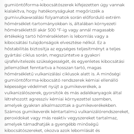
gumiöntőforma-kibocsátószerek kifejezetten úgy vannak
kialakítva, hogy hatékonyságukat megőrizzék a
gumivulkанизálási folyamatok során előforduló extrém
hőmérséklet-tartományokban is, általában környezeti
hőmérséklettől akár 500 °F-ig vagy annál magasabb
értékekig tartó hőmérsékleten is lebomlás vagy a
kibocsátási tulajdonságok elvesztése nélkül. Ez a
hőstabilitás biztosítja az egységes teljesítményt a teljes
gyártási ciklus során, megszüntetve a gyakori
újrafelvitelezés szükségességét, és egyenletes kibocsátási
jellemzőket fenntartva a hosszan tartó, magas
hőmérsékletű vulkanizálási ciklusok alatt is. A minőségi
gumiöntőforma-kibocsátó rendszerek kémiai ellenálló
képessége védelmet nyújt a gumikeverékek, a
vulkanizálószerek, gyorsítók és más adalékanyagok által
létrehozott agresszív kémiai környezettel szemben,
amelyek gyakran alkalmazottak a gumikeverékekben.
Számos gumikeverék kéntartalmú vulkanizálórendszereket,
peroxidokat vagy más reaktív vegyszereket tartalmaz,
amelyek támadhatják a gyengébb minőségű
kibocsátószereket, okozva azok lebomlását és