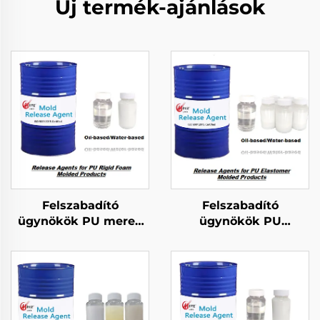
Új termék-ajánlások
Felszabadító
Felszabadító
ügynökök PU merev
ügynökök PU
szivacsformájú
elastomernyomtatott
termékekhez
termékekhez