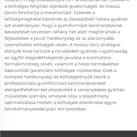
a költséges felújítási eljárások gyakoriságát, és hosszú
távon fenntartja a mérettartást. Ezeknek a
költségmegtakarításoknak az összeadódó hatása gyakran
azt eredményezi, hogy a gumiformázó kenőrendszerek
bevezetését követően néhány hét alatt megtérülnek a
fejlesztések a javult hatékonyság és az alacsonyabb
üzemeltetési költségek révén. A hosszú távú stratégiai
előnyök közé tartozik a növekedett gyártási rugalmasság,
az ügyfél elégedettségének javulása a konzisztens
termékminőség révén, valamint a hibás termékekhez
kapcsolódó garanciális költségek csökkenése. Ezek a
komplex hatékonysági és költségelőnyök teszik a
professzionális gumiformázó kenőrendszereket
elengedhetetlen beruházásokká a versenyképes gyártási
műveletek számára, amelyek célja a teljesítmény
optimalizálása mellett a költségek ellenőrzése egyre
követelményesebb piaci környezetben.