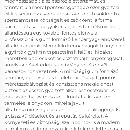
meghosszabbítja az eszköz élettartamát, és
fenntartja a méretpontosságot több ezer gyártási
ciklus során. Ez a védelem közvetlenül csökkenti a
szerszámcsere költségeit és csökkenti a forma
karbantartásának gyakoriságát. A termékminőség
állandósága egy további fontos előnye a
professzionális gumiformázó kenőanyag-rendszerek
alkalmazásának. Megfelelő kenőanyagok hiányában
a gyártók gyakran tapasztalnak felületi hibákat,
méretbeli eltéréseket és esztétikai hiányosságokat,
amelyek növekedett selejtarányhoz és vevői
panaszokhoz vezetnek. A minőségi gumiformázó
kenőanyag egységes felületi minőséget, pontos
méretszabályozást és konzisztens megjelenést
biztosít az összes gyártott alkatrész esetében. A
gazdasági hatás messze túlmutat a közvetlen
termelési előnyökön, mivel a javult
alkatrészminőség csökkenti a garanciális igényeket,
a visszaküldéseket és a reputációs károkat. A
környezeti és biztonsági szempontok is a modern
gumiformázó kenőanyag-képletek mellett szólnak,