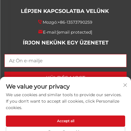
LÉPJEN KAPCSOLATBA VELÜNK
Mozgó:
+86-13573790259
E-mail:
[email protected]
ÍRJON NEKÜNK EGY ÜZENETET
KÜLDÉS MOST
We value your privacy
We use cookies and similar tools to provide our services.
If you don't want to accept all cookies, click Personalize
Copyright © 2025 China Shandong Luwanhong
cookies.
Chemical Co., Ltd. Minden jog fenntartva.
Adatvédelmi
irányelvek
Accept all