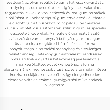
esetében), az olyan repülőgépipari alkatrészek gyártását,
amelyek pontos mérettűréseket igényelnek, valamint a
fogyasztási cikkek, orvosi eszközök és ipari gumitermékek
előállítását. Különböző típusú gumisztválasztók állíthatók
elő adott gumi típusokhoz, mint például természetes
kaucsuk, szintetikus elastomerek, szilikon gumi és speciális
összetételű keverékek. A megfelelő gumisztválasztó
kiválasztását számos tényező befolyásolja, mint a gumi
összetétele, a megkötési hőmérséklet, a forma
bonyolultsága, a termelési mennyiség és a szükséges
felületminőség. Hatékony gumisztválasztó rendszerek
hozzájárulnak a gyártási hatékonyság javulásához, a
munkaerőköltségek csökkentéséhez, a forma
élettartamának meghosszabbításához és a termékminőség
konzisztenciájának növeléséhez, így elengedhetetlen
elemeivé váltak a szakmai gumigyártási műveleteknek
világszerte.