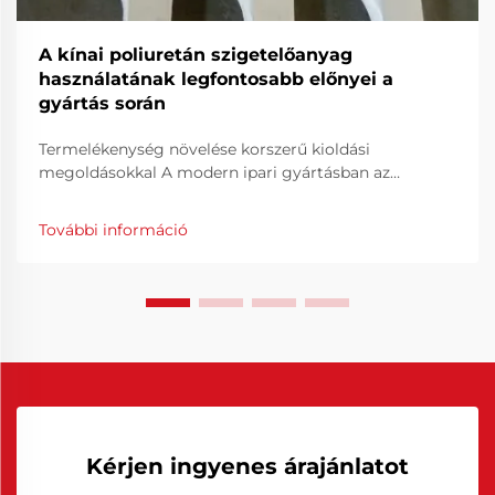
A kínai poliuretán szigetelőanyag
használatának legfontosabb előnyei a
gyártás során
Termelékenység növelése korszerű kioldási
megoldásokkal A modern ipari gyártásban az
hatékonyság és az anyagjellemzők alapvetőek a
versenyképesség megőrzéséhez. Az egyik
További információ
legfontosabb eszköz a termelési hatékonyság
javításához a kioldószerek használata...
Kérjen ingyenes árajánlatot