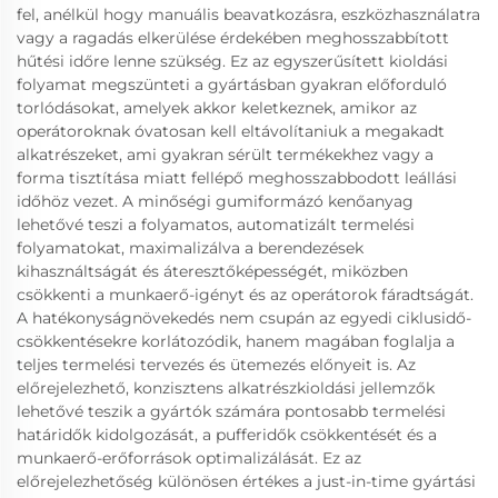
fel, anélkül hogy manuális beavatkozásra, eszközhasználatra
vagy a ragadás elkerülése érdekében meghosszabbított
hűtési időre lenne szükség. Ez az egyszerűsített kioldási
folyamat megszünteti a gyártásban gyakran előforduló
torlódásokat, amelyek akkor keletkeznek, amikor az
operátoroknak óvatosan kell eltávolítaniuk a megakadt
alkatrészeket, ami gyakran sérült termékekhez vagy a
forma tisztítása miatt fellépő meghosszabbodott leállási
időhöz vezet. A minőségi gumiformázó kenőanyag
lehetővé teszi a folyamatos, automatizált termelési
folyamatokat, maximalizálva a berendezések
kihasználtságát és áteresztőképességét, miközben
csökkenti a munkaerő-igényt és az operátorok fáradtságát.
A hatékonyságnövekedés nem csupán az egyedi ciklusidő-
csökkentésekre korlátozódik, hanem magában foglalja a
teljes termelési tervezés és ütemezés előnyeit is. Az
előrejelezhető, konzisztens alkatrészkioldási jellemzők
lehetővé teszik a gyártók számára pontosabb termelési
határidők kidolgozását, a pufferidők csökkentését és a
munkaerő-erőforrások optimalizálását. Ez az
előrejelezhetőség különösen értékes a just-in-time gyártási