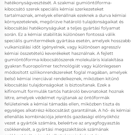
hatékonyságvesztését. A szakmai gumiöntőforma-
kibocsátó szerek speciális kémiai szerkezeteket
tartalmaznak, amelyek ellenállnak ezeknek a durva kémiai
környezeteknek, megőrizve határoló tulajdonságaikat és
kibocsátási hatékonyságukat a teljes gyártási folyamat
során. Ez a kémiai stabilitás különösen fontossá válik
speciális gumitermékek gyártása esetén, amelyek hosszabb
vulkanizálási időt igényelnek, vagy különösen agresszív
kémiai összetételű keverékeket használnak. A fejlett
gumiöntőforma-kibocsátószerek molekuláris kialakítása
gyakran fluoropolimer technológiát vagy különlegesen
módosított szilikonrendszereket foglal magában, amelyek
belső kémiai inerciával rendelkeznek, miközben kitűnő
kibocsátási tulajdonságokat is biztosítanak. Ezek a
kifinomult formulák tartós határoló bevonatokat hoznak
létre, amelyek védelmet nyújtanak az öntőformák
felületeinek a kémiai támadás ellen, miközben tiszta és
egységes alkatrész-kibocsátást garantálnak. A hő- és kémiai
ellenállás kombinációja jelentős gazdasági előnyökhöz
vezet a gyártók számára, beleértve az anyagfogyasztás
csökkenését, a gyártási megszakítások számának