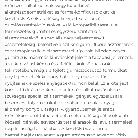
módszert alkalmaznak, vagy különböző
alkatrészgeometriákat és forma-konfigurációkat kell
kezelniük. A sokoldalúság kiterjed különböző
gumiösszetétel-típusokkal való kompatibilitásra is, a
természetes gumitól és egyszerű szintetikus
elasztomerektől a speciális nagyteljesítményű
összetételekig, beleértve a szilikon gumi, fluorelasztomerek
és termoplasztikus elasztomerek típusait. Minden egyes
gumitípus más-más kihívásokat jelent a tapadási jellemzők,
a vulkanizálási kémia és a felületi kölcsönhatások
tekintetében, mégis a fejlett gumisztőcsúszó formulákat
úgy fejlesztették ki, hogy hatékony csúszóhatást
nyújtsanak e széles anyagspektrumon belül. Ez a kiterjedt
kompatibilitás csökkenti a különféle alkalmazásokhoz
szükséges specializált termékek igényét, egyszerűsíti a
beszerzési folyamatokat, és csökkenti az alapanyag-
állomány bonyolultságát. A gyártóüzemek jelentős
mértékben profitálnak ebből a sokoldalúságból csökkentett
képzési igények, egyszerűsített eljárások és javult termelési
rugalmasság formájában. A kezelők bizalommal
használhatják ugyanazt a gumisztőcsúszó anyagot több