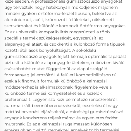
kezelésében. A professzionális gumisztőcsúszó anyagokat
úgy tervezték, hogy hatékonyan működjenek majdnem
minden gyakori öntőforma-felülettípuson, beleértve az
alumíniumot, acélt, krómozott felületeket, nikkelezett
szerszámokat és különféle kompozit öntőforma-anyagokat.
Ez az univerzális kompatibilitás megszünteti a több
speciális termék szükségességét, egyszerűsíti az
alapanyag-ellátást, és csökkenti a különböző forma típusok
közötti átállások bonyolultságát. A sokoldalú
gumisztőcsúszó anyagok fejlett kémiája optimális tapadást
biztosít a különféle alapanyag-felületeken, miközben kiváló
csúszóhatást mutat függetlenül az alapul szolgáló
formaanyag jellemzőitől. A felületi kompatibilitáson túl
ezek a kifinomult formulák különböző alkalmazási
módszerekhez is alkalmazkodnak, figyelembe véve a
különböző termelési környezeteket és a kezelők
preferenciáit. Legyen szó kézi permetező rendszerekről,
automatizált bevonóberendezésekről, ecsetelésről vagy
mártási bevonási eljárásokról, a minőségi gumisztőcsúszó
anyagok konzisztens teljesítményt és egyenletes fedést
mutatnak. Ez az alkalmazási rugalmasság különösen
értékes olyan gyártóüzemeknél, amelyek több termelési