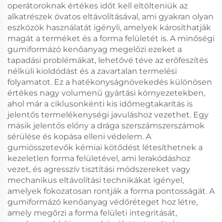
operátoroknak értékes időt kell eltölteniük az
alkatrészek óvatos eltávolításával, ami gyakran olyan
eszközök használatát igényli, amelyek károsíthatják
magát a terméket és a forma felületét is. A minőségi
gumiformázó kenőanyag megelőzi ezeket a
tapadási problémákat, lehetővé téve az erőfeszítés
nélküli kioldódást és a zavartalan termelési
folyamatot. Ez a hatékonyságnövekedés különösen
értékes nagy volumenű gyártási környezetekben,
ahol már a ciklusonkénti kis időmegtakarítás is
jelentős termelékenységi javuláshoz vezethet. Egy
másik jelentős előny a drága szerszámszerszámok
sérülése és kopása elleni védelem. A
gumiösszetevők kémiai kötődést létesíthetnek a
kezeletlen forma felületével, ami lerakódáshoz
vezet, és agresszív tisztítási módszereket vagy
mechanikus eltávolítási technikákat igényel,
amelyek fokozatosan rontják a forma pontosságát. A
gumiformázó kenőanyag védőréteget hoz létre,
amely megőrzi a forma felületi integritását,