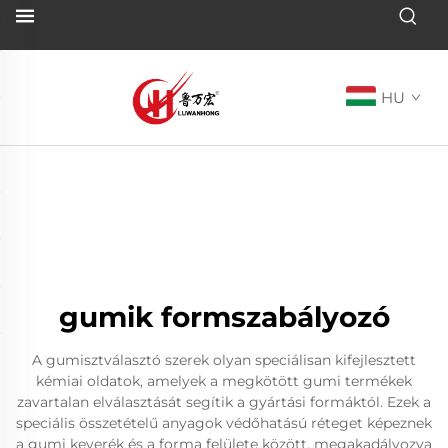
HU
gumik formszabályozó
A gumisztválasztó szerek olyan speciálisan kifejlesztett
kémiai oldatok, amelyek a megkötött gumi termékek
zavartalan elválasztását segítik a gyártási formáktól. Ezek a
speciális összetételű anyagok védőhatású réteget képeznek
a gumi keverék és a forma felülete között, megakadályozva