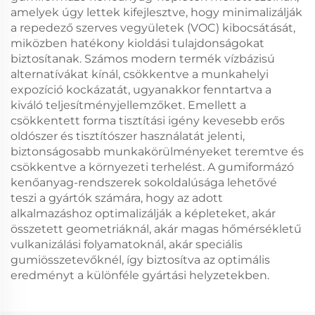
amelyek úgy lettek kifejlesztve, hogy minimalizálják
a repedező szerves vegyületek (VOC) kibocsátását,
miközben hatékony kioldási tulajdonságokat
biztosítanak. Számos modern termék vízbázisú
alternatívákat kínál, csökkentve a munkahelyi
expozíció kockázatát, ugyanakkor fenntartva a
kiváló teljesítményjellemzőket. Emellett a
csökkentett forma tisztítási igény kevesebb erős
oldószer és tisztítószer használatát jelenti,
biztonságosabb munkakörülményeket teremtve és
csökkentve a környezeti terhelést. A gumiformázó
kenőanyag-rendszerek sokoldalúsága lehetővé
teszi a gyártók számára, hogy az adott
alkalmazáshoz optimalizálják a képleteket, akár
összetett geometriáknál, akár magas hőmérsékletű
vulkanizálási folyamatoknál, akár speciális
gumiösszetevőknél, így biztosítva az optimális
eredményt a különféle gyártási helyzetekben.