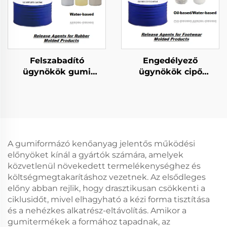
Felszabadító
Engedélyező
ügynökök gumi
ügynökök cipő
formázott
formázott
termékekhez
termékekhez
A gumiformázó kenőanyag jelentős működési
előnyöket kínál a gyártók számára, amelyek
közvetlenül növekedett termelékenységhez és
költségmegtakarításhoz vezetnek. Az elsődleges
előny abban rejlik, hogy drasztikusan csökkenti a
ciklusidőt, mivel elhagyható a kézi forma tisztítása
és a nehézkes alkatrész-eltávolítás. Amikor a
gumitermékek a formához tapadnak, az