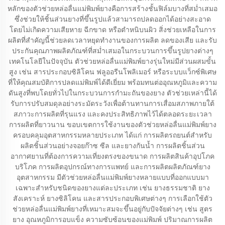
หลักของตัวช่วยหล่อลื่นแม่พิมพ์ยางคือการสร้างชั้นฟิล์มบางที่สม่ำเสมอ
ซึ่งช่วยให้ชิ้นส่วนยางที่ขึ้นรูปแล้วสามารถปลดออกได้อย่างสะอาด
โดยไม่เกิดความเสียหาย ฉีกขาด หรือตำหนิบนผิว สิ่งช่วยเหลือในการ
ผลิตที่สำคัญนี้ช่วยลดเวลาหยุดทำงานของการผลิต ลดของเสีย และรับ
ประกันคุณภาพผลิตภัณฑ์ที่สม่ำเสมอในกระบวนการขึ้นรูปยางต่างๆ
เทคโนโลยีในปัจจุบัน ตัวช่วยหล่อลื่นแม่พิมพ์ยางรุ่นใหม่มีส่วนผสมขั้น
สูง เช่น สารประกอบซิลิโคน ฟลูออรีนโพลิเมอร์ หรือระบบแว็กซ์พิเศษ
ที่ให้คุณสมบัติการปลดแม่พิมพ์ได้ดีเยี่ยม พร้อมทนต่ออุณหภูมิและความ
ดันสูงที่พบโดยทั่วไปในกระบวนการกำมะถันของยาง ตัวช่วยเหล่านี้ได้
รับการปรับสมดุลอย่างระมัดระวังเพื่อต้านทานการเสื่อมสภาพภายใต้
สภาวะการผลิตที่รุนแรง และคงประสิทธิภาพไว้ได้ตลอดระยะเวลา
การผลิตที่ยาวนาน ขอบเขตการใช้งานของตัวช่วยหล่อลื่นแม่พิมพ์ยาง
ครอบคลุมอุตสาหกรรมหลายประเภท ได้แก่ การผลิตรถยนต์สำหรับ
ผลิตชิ้นส่วนอย่างจอยก๊าซ ซีล และยางกันน้ำ การผลิตชิ้นส่วน
อากาศยานที่ต้องการความเที่ยงตรงของขนาด การผลิตสินค้าอุปโภค
บริโภค การผลิตอุปกรณ์ทางการแพทย์ และการผลิตผลิตภัณฑ์ยาง
อุตสาหกรรม มีตัวช่วยหล่อลื่นแม่พิมพ์ยางหลายแบบที่ออกแบบมา
เฉพาะสำหรับชนิดของยางแต่ละประเภท เช่น ยางธรรมชาติ ยาง
สังเคราะห์ ยางซิลิโคน และสารประกอบพิเศษต่างๆ การเลือกใช้ตัว
ช่วยหล่อลื่นแม่พิมพ์ยางที่เหมาะสมจะขึ้นอยู่กับปัจจัยต่างๆ เช่น สูตร
ยาง อุณหภูมิการอบแข็ง ความซับซ้อนของแม่พิมพ์ ปริมาณการผลิต