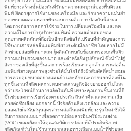
ค่อยๆ ทำให้ความแม่นยำของแม่พิมพ์ลดลงลง สารหล่อลื่นแม่
พิมพ์ยางสร้างชั้นป้องกันที่รักษาความสมบูรณ์ของพื้นผิวแม่
พิมพ์ ยืดอายุการใช้งานของเครื่องมือ และรักษาความแม่นยำ
ของขนาดตลอดหลายพันรอบการผลิต การป้องกันนี้ส่งผล
โดยตรงต่อการลดค่าใช้จ่ายในการเปลี่ยนเครื่องมือ และลด
ความถี่ในการบำรุงรักษาแม่พิมพ์ ความสม่ำเสมอของ
คุณภาพผลิตภัณฑ์ถือเป็นอีกหนึ่งข้อได้เปรียบที่สำคัญของการ
ใช้ระบบสารหล่อลื่นแม่พิมพ์ยางระดับมืออาชีพ โดยหากไม่มี
ตัวช่วยปล่อยที่เหมาะสม ผู้ผลิตมักพบกับข้อบกพร่องบนพื้นผิว
ความแปรปรวนของขนาด และตำหนิเชิงรูปลักษณ์ ซึ่งนำไปสู่
อัตราของเสียที่สูงขึ้นและการร้องเรียนจากลูกค้า สารหล่อลื่น
แม่พิมพ์ยางคุณภาพสูงช่วยให้มั่นใจได้ถึงผิวสัมผัสที่สม่ำเสมอ
การควบคุมขนาดอย่างแม่นยำ และลักษณะภายนอกที่คงที่ใน
ทุกชิ้นงานที่ผลิต ผลกระทบทางเศรษฐกิจยังขยายออกไปไกล
กว่าประโยชน์ด้านการผลิตในทันที เพราะคุณภาพชิ้นงานที่ดี
ขึ้นช่วยลดการเรียกร้องตามประกัน สินค้าคืน และความเสีย
หายต่อชื่อเสียง นอกจากนี้ ปัจจัยด้านสิ่งแวดล้อมและความ
ปลอดภัยก็สนับสนุนสูตรสารหล่อลื่นแม่พิมพ์ยางรุ่นใหม่ ซึ่งได้
รับการออกแบบมาเพื่อลดการปล่อยสารอินทรีย์ระเหยง่าย
(VOC) ขณะยังคงให้คุณสมบัติการปล่อยที่มีประสิทธิภาพ
ผลิตภัณฑ์รุ่นใหม่จำนวนมากเสนอทางเลือกแบบน้ำที่ช่วยลด