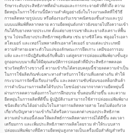
รักษาระดับประสิทธิภาพที่สม่ำเสมอและการกระจายตัวที่ทั่วถึง ความ
ยืดหยุ่นในการใช้งานนี้มีความสำคัญอย่างยิ่งในโรงงานผลิตที่ใช้วิธี
การผลิตหลายรูปแบบ หรือต้องรองรับเรขาคณิตของชิ้นส่วนและรูป
แบบแม่พิมพ์ที่หลากหลาย ความยืดหยุ่นดังกล่าวยังขยายไปถึงความเข้า
กันได้กับยางหลายประเภท ตั้งแต่ยางธรรมชาติและยางสังเคราะห์พื้น
ฐาน ไปจนถึงยางประสิทธิภาพสูงพิเศษ เช่น ยางซิลิโคน ฟลูออโรเอลา
สโตเมอร์ และเทอร์โมพลาสติกเอลาสโตเมอร์ ยางแต่ละประเภทมี
ความท้าทายเฉพาะตัวในแง่ของลักษณะการยึดเกาะ เคมีของการอบ
แห้ง และการมีปฏิสัมพันธ์กับพื้นผิว แต่สูตรสารปล่อยแม่พิมพ์ยางขั้นสูง
ถูกออกแบบมาเพื่อให้มีคุณสมบัติการปล่อยตัวที่มีประสิทธิภาพตลอด
ช่วงวัสดุที่กว้างขวางนี้ ความเข้ากันได้ครอบคลุมนี้ช่วยลดความจำเป็น
ในการใช้ผลิตภัณฑ์เฉพาะทางสำหรับการใช้งานที่แตกต่างกัน ทำให้
กระบวนการจัดซื้อเรียบง่ายขึ้น และลดความซับซ้อนของสต็อกสินค้า
การดำเนินงานการผลิตได้รับประโยชน์อย่างมากจากความยืดหยุ่นนี้
ผ่านการลดความต้องการในการฝึกอบรม ขั้นตอนที่ง่ายขึ้น และความ
ยืดหยุ่นในการผลิตที่ดีขึ้น ผู้ปฏิบัติงานสามารถใช้สารปล่อยแม่พิมพ์ยาง
ชนิดเดียวกันได้อย่างมั่นใจในสายการผลิตหลายสาย โดยไม่ต้องกังวล
เกี่ยวกับปัญหาความเข้ากันได้หรือความแตกต่างของประสิทธิภาพ
ความสม่ำเสมอนี้ส่งผลให้ผลลัพธ์การผลิตคาดการณ์ได้ดีขึ้น ลดเวลา
เตรียมการ และเพิ่มประสิทธิภาพการผลิตโดยรวม ทำให้ระบบสาร
ปล่อยแม่พิมพ์ยางที่มีความยืดหยุ่นสูงกลายเป็นเครื่องมือสำคัญสำหรับ