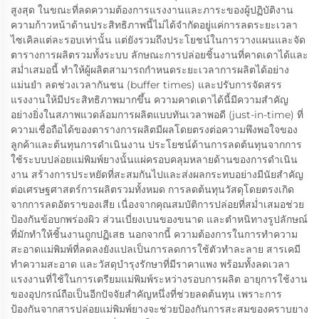
สูงสุด ในขณะที่ลดความต้องการแรงงานและภาระของผู้ปฏิบัติงาน
ความก้าวหน้าด้านประสิทธิภาพนี้ไม่ได้จำกัดอยู่แค่การลดระยะเวลา
ไซเคิลแต่ละรอบเท่านั้น แต่ยังรวมถึงประโยชน์ในการวางแผนและจัด
ตารางการผลิตรวมทั้งระบบ ลักษณะการปล่อยชิ้นงานที่คาดเดาได้และ
สม่ำเสมอนี้ ทำให้ผู้ผลิตสามารถกำหนดระยะเวลาการผลิตได้อย่าง
แม่นยำ ลดช่วงเวลากันชน (buffer times) และปรับการจัดสรร
แรงงานให้มีประสิทธิภาพมากขึ้น ความคาดเดาได้นี้มีความสำคัญ
อย่างยิ่งในสภาพแวดล้อมการผลิตแบบทันเวลาพอดี (just-in-time) ที่
ความเชื่อถือได้ของตารางการผลิตมีผลโดยตรงต่อความพึงพอใจของ
ลูกค้าและต้นทุนการดำเนินงาน ประโยชน์ด้านการลดต้นทุนจากการ
ใช้ระบบปล่อยแม่พิมพ์ยางนั้นแผ่ครอบคลุมหลายด้านของการดำเนิน
งาน สร้างการประหยัดที่สะสมกันไปและส่งผลกระทบอย่างมีนัยสำคัญ
ต่อเศรษฐศาสตร์การผลิตรวมทั้งหมด การลดต้นทุนวัสดุโดยตรงเกิด
จากการลดอัตราของเสีย เนื่องจากคุณสมบัติการปล่อยที่สม่ำเสมอช่วย
ป้องกันข้อบกพร่องผิว ส่วนเบี่ยงเบนของขนาด และตำหนิทางรูปลักษณ์
ที่มักทำให้ชิ้นงานถูกปฏิเสธ นอกจากนี้ ความต้องการในการทำความ
สะอาดแม่พิมพ์ที่ลดลงยังแปลเป็นการลดการใช้ตัวทำละลาย สารเคมี
ทำความสะอาด และวัสดุบำรุงรักษาที่มีราคาแพง พร้อมทั้งลดเวลา
แรงงานที่ใช้ในการเตรียมแม่พิมพ์ระหว่างรอบการผลิต อายุการใช้งาน
ของอุปกรณ์ถือเป็นอีกปัจจัยสำคัญหนึ่งที่ช่วยลดต้นทุน เพราะการ
ป้องกันจากสารปล่อยแม่พิมพ์ยางจะช่วยป้องกันการสะสมของคราบยาง