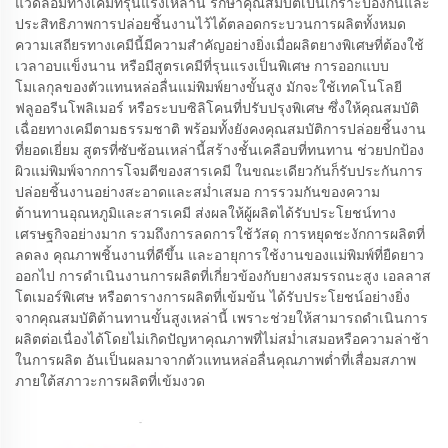
แวดล้อมทางเคมีที่รุนแรงเหล่านี้ รักษาคุณสมบัติเป็นเกราะป้องกันและ
ประสิทธิภาพการปล่อยชิ้นงานไว้ได้ตลอดกระบวนการผลิตทั้งหมด
ความเสถียรทางเคมีนี้มีความสำคัญอย่างยิ่งเมื่อผลิตยางพิเศษที่ต้องใช้
เวลาอบแข็งนาน หรือมีสูตรเคมีที่รุนแรงเป็นพิเศษ การออกแบบ
โมเลกุลของตัวแทนหล่อลื่นแม่พิมพ์ยางขั้นสูง มักจะใช้เทคโนโลยี
ฟลูออรีนโพลิเมอร์ หรือระบบซิลิโคนที่ปรับปรุงพิเศษ ซึ่งให้คุณสมบัติ
เฉื่อยทางเคมีตามธรรมชาติ พร้อมทั้งยังคงคุณสมบัติการปล่อยชิ้นงาน
ที่ยอดเยี่ยม สูตรที่ซับซ้อนเหล่านี้สร้างชั้นเคลือบที่ทนทาน ช่วยปกป้อง
ผิวแม่พิมพ์จากการโจมตีของสารเคมี ในขณะเดียวกันก็รับประกันการ
ปล่อยชิ้นงานอย่างสะอาดและสม่ำเสมอ การรวมกันของความ
ต้านทานอุณหภูมิและสารเคมี ส่งผลให้ผู้ผลิตได้รับประโยชน์ทาง
เศรษฐกิจอย่างมาก รวมถึงการลดการใช้วัสดุ การหยุดชะงักการผลิตที่
ลดลง คุณภาพชิ้นงานที่ดีขึ้น และอายุการใช้งานของแม่พิมพ์ที่ยืดยาว
ออกไป การดำเนินงานการผลิตที่เกี่ยวข้องกับยางสมรรถนะสูง เอลลาส
โตเมอร์พิเศษ หรือตารางการผลิตที่เข้มข้น ได้รับประโยชน์อย่างยิ่ง
จากคุณสมบัติต้านทานขั้นสูงเหล่านี้ เพราะช่วยให้สามารถดำเนินการ
ผลิตต่อเนื่องได้โดยไม่เกิดปัญหาคุณภาพที่ไม่สม่ำเสมอหรือความล่าช้า
ในการผลิต อันเป็นผลมาจากตัวแทนหล่อลื่นคุณภาพต่ำที่เสื่อมสภาพ
ภายใต้สภาวะการผลิตที่เข้มงวด