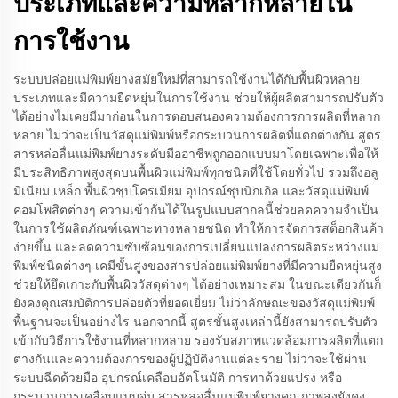
ประเภทและความหลากหลายใน
การใช้งาน
ระบบปล่อยแม่พิมพ์ยางสมัยใหม่ที่สามารถใช้งานได้กับพื้นผิวหลาย
ประเภทและมีความยืดหยุ่นในการใช้งาน ช่วยให้ผู้ผลิตสามารถปรับตัว
ได้อย่างไม่เคยมีมาก่อนในการตอบสนองความต้องการการผลิตที่หลาก
หลาย ไม่ว่าจะเป็นวัสดุแม่พิมพ์หรือกระบวนการผลิตที่แตกต่างกัน สูตร
สารหล่อลื่นแม่พิมพ์ยางระดับมืออาชีพถูกออกแบบมาโดยเฉพาะเพื่อให้
มีประสิทธิภาพสูงสุดบนพื้นผิวแม่พิมพ์ทุกชนิดที่ใช้โดยทั่วไป รวมถึงอลู
มิเนียม เหล็ก พื้นผิวชุบโครเมียม อุปกรณ์ชุบนิกเกิล และวัสดุแม่พิมพ์
คอมโพสิตต่างๆ ความเข้ากันได้ในรูปแบบสากลนี้ช่วยลดความจำเป็น
ในการใช้ผลิตภัณฑ์เฉพาะทางหลายชนิด ทำให้การจัดการสต็อกสินค้า
ง่ายขึ้น และลดความซับซ้อนของการเปลี่ยนแปลงการผลิตระหว่างแม่
พิมพ์ชนิดต่างๆ เคมีขั้นสูงของสารปล่อยแม่พิมพ์ยางที่มีความยืดหยุ่นสูง
ช่วยให้ยึดเกาะกับพื้นผิววัสดุต่างๆ ได้อย่างเหมาะสม ในขณะเดียวกันก็
ยังคงคุณสมบัติการปล่อยตัวที่ยอดเยี่ยม ไม่ว่าลักษณะของวัสดุแม่พิมพ์
พื้นฐานจะเป็นอย่างไร นอกจากนี้ สูตรขั้นสูงเหล่านี้ยังสามารถปรับตัว
เข้ากับวิธีการใช้งานที่หลากหลาย รองรับสภาพแวดล้อมการผลิตที่แตก
ต่างกันและความต้องการของผู้ปฏิบัติงานแต่ละราย ไม่ว่าจะใช้ผ่าน
ระบบฉีดด้วยมือ อุปกรณ์เคลือบอัตโนมัติ การทาด้วยแปรง หรือ
กระบวนการเคลือบแบบจุ่ม สารหล่อลื่นแม่พิมพ์ยางคุณภาพสูงยังคง