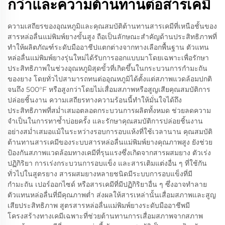
กว่าและความต้านทานต่อสารเคมี
ความเสถียรของอุณหภูมิและคุณสมบัติต้านทานสารเคมีที่เหนือชั้นของ
สารหล่อลื่นแม่พิมพ์ยางขั้นสูง ถือเป็นลักษณะสำคัญด้านประสิทธิภาพที่
ทำให้ผลิตภัณฑ์ระดับมืออาชีปแตกต่างจากทางเลือกพื้นฐาน ตัวแทน
หล่อลื่นแม่พิมพ์ยางรุ่นใหม่ได้รับการออกแบบมาโดยเฉพาะเพื่อรักษา
ประสิทธิภาพในช่วงอุณหภูมิสุดขั้วที่เกิดขึ้นในกระบวนการกำมะถัน
ของยาง โดยทั่วไปสามารถทนต่ออุณหภูมิได้ตั้งแต่สภาพแวดล้อมปกติ
จนถึง 500°F หรือสูงกว่าโดยไม่เสื่อมสภาพหรือสูญเสียคุณสมบัติการ
ปล่อยชิ้นงาน ความเสถียรทางความร้อนนี้ทำให้มั่นใจได้ถึง
ประสิทธิภาพที่สม่ำเสมอตลอดกระบวนการผลิตทั้งหมด ช่วยลดความ
จำเป็นในการทาซ้ำบ่อยครั้ง และรักษาคุณสมบัติการปล่อยชิ้นงาน
อย่างสม่ำเสมอแม้ในระหว่างรอบการอบแห้งที่ใช้เวลานาน คุณสมบัติ
ต้านทานสารเคมีของระบบสารหล่อลื่นแม่พิมพ์ยางคุณภาพสูง ยังช่วย
ป้องกันสภาพแวดล้อมทางเคมีที่รุนแรงซึ่งเกิดจากสารผสมยาง ตัวเร่ง
ปฏิกิริยา การเร่งกระบวนการอบแข็ง และสารเติมแต่งอื่น ๆ ที่ใช้กัน
ทั่วไปในสูตรยาง สารผสมยางหลายชนิดมีระบบการอบแข็งที่มี
กำมะถัน เปอร์ออกไซด์ หรือสารเคมีที่มีปฏิกิริยาอื่น ๆ ซึ่งอาจทำลาย
ตัวแทนหล่อลื่นที่มีคุณภาพต่ำ ส่งผลให้สารเหล่านั้นเสื่อมสภาพและสูญ
เสียประสิทธิภาพ สูตรสารหล่อลื่นแม่พิมพ์ยางระดับมืออาชีพมี
โครงสร้างทางเคมีเฉพาะที่ช่วยต้านทานการเสื่อมสภาพจากสภาพ