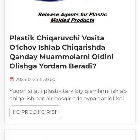
Plastik Chiqaruvchi Vosita
O'lchov Ishlab Chiqarishda
Qanday Muammolarni Oldini
Olishga Yordam Beradi?
2025-12-25 11:30:00
Yuqori sifatli plastik tarkibiy qismlarni ishlab
chiqarish har bir bosqichda aynan aniqlikni
talab qiladi va muvaffaqiyatga erishishda eng
KO'PROQ KO'RISH
muhim omillardan biri chiqaruvchi
moddalardan to'g'ri foydalanishdir. Plastik
chiqaruvchi modda ... orasida zarur to'siq
sifatida xizmat qiladi