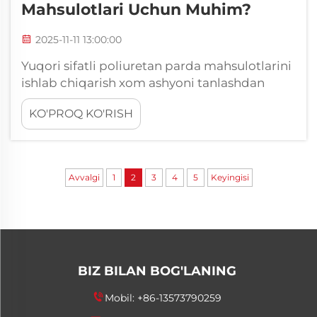
Mahsulotlari Uchun Muhim?
2025-11-11 13:00:00
Yuqori sifatli poliuretan parda mahsulotlarini
ishlab chiqarish xom ashyoni tanlashdan
tortib oxirgi shakldan chiqarishgacha ishlab
KO'PROQ KO'RISH
chiqarish jarayonining barcha jihatlari
ustidan aniq nazoratni talab qiladi.
Mahsulotning muvaffaqiyatini belgilovchi
muhim komponentlardan biri bo'lgan PU
Avvalgi
1
2
3
4
5
Keyingisi
sovutuvchi vosita...
BIZ BILAN BOG'LANING
Mobil:
+86-13573790259