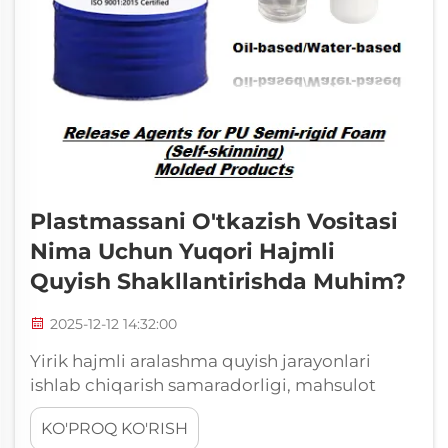
Plastmassani O'tkazish Vositasi
Nima Uchun Yuqori Hajmli
Quyish Shakllantirishda Muhim?
2025-12-12 14:32:00
Yirik hajmli aralashma quyish jarayonlari
ishlab chiqarish samaradorligi, mahsulot
sifati va umumiy foydalanish darajasiga
KO'PROQ KO'RISH
sezilarli ta'sir qiluvchi ko'plab qiyinchiliklar