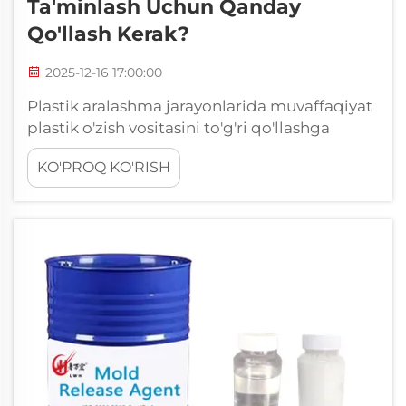
Ta'minlash Uchun Qanday
Qo'llash Kerak?
2025-12-16 17:00:00
Plastik aralashma jarayonlarida muvaffaqiyat
plastik o'zish vositasini to'g'ri qo'llashga
bog'liq bo'lib, aralashmani osongina ajratish
KO'PROQ KO'RISH
va mahsulot sifatini saqlash uchun
kafolatlanadi. Ushbu muhim kimyoviy
aralashmalarni qo'llashning to'g'ri usullarini
tushunish...