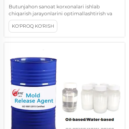
Butunjahon sanoat korxonalari ishlab
chiqarish jarayonlarini optimallashtirish va
barqaror mahsulot sifatini ta'minlash uchun
KO'PROQ KO'RISH
ixtisoslashtirilgan kimyoviy yechimlarga katta
tayanadi. Ushbu muhim komponentlardan
biri sifatida PU sotilish agenti ...