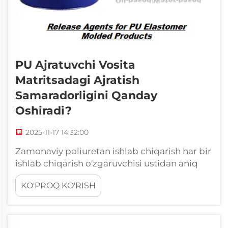
PU Ajratuvchi Vosita
Matritsadagi Ajratish
Samaradorligini Qanday
Oshiradi?
2025-11-17 14:32:00
Zamonaviy poliuretan ishlab chiqarish har bir
ishlab chiqarish o'zgaruvchisi ustidan aniq
nazoratni talab qiladi va shakldan chiqarish
KO'PROQ KO'RISH
samaradorligi mahsulot sifati hamda
operatsion xarajatlarni belgilovchi eng
muhim omillardan biri hisoblanadi. Maxsus...