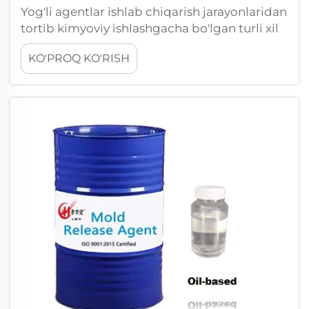
Yog'li agentlar ishlab chiqarish jarayonlaridan
tortib kimyoviy ishlashgacha bo'lgan turli xil
sanoat sohalarida muhim rol o'ynaydi. Ushbu
KO'PROQ KO'RISH
maxsus aralashmalar samaradorligini saqlash
uchun aniq saqlash sharoitlarini va
ehtiyotkorlik bilan boshqarish protokollari...
talab qiladi