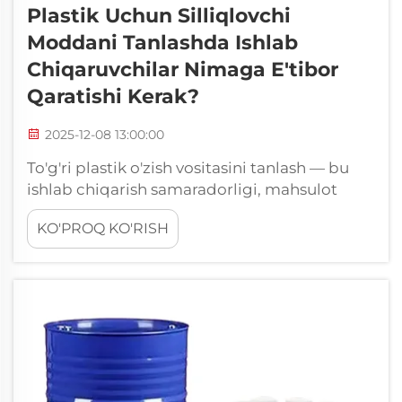
Plastik Uchun Silliqlovchi
Moddani Tanlashda Ishlab
Chiqaruvchilar Nimaga E'tibor
Qaratishi Kerak?
2025-12-08 13:00:00
To'g'ri plastik o'zish vositasini tanlash — bu
ishlab chiqarish samaradorligi, mahsulot
sifati va umumiy ishlab chiqarish xarajatlariga
KO'PROQ KO'RISH
sezilarli ta'sir qiladigan hal etuvchi qaror
hisoblanadi. Zamonaviy ishlab chiqarish
jarayonlari shakldan oson chiqarish
echimlariga katta umid qiladi...