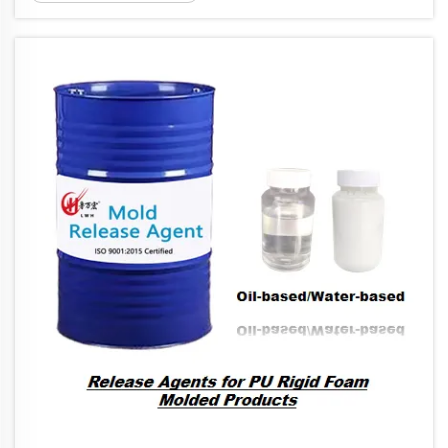
bilan duch keladi. Ishlab chiqarishdagi
muvaffaqiyatga ta'sir qiluvchi eng muhim
omilllardan biri — p... to'g'ri qo'llashdir