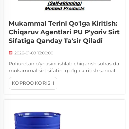
Mukammal Terini Qo'lga Kiritish:
Chiqaruv Agentlari PU P'yoriv Sirt
Sifatiga Qanday Ta'sir Qiladi
2026-01-09 13:00:00
Poliuretan p'ynasini ishlab chiqarish sohasida
mukammal sirt sifatini qo'lga kiritish sanoat
ishlab chiqaruvchilar uchun eng muhim
KO'PROQ KO'RISH
qiyinchiliklardan biri bo'lib qolmoqda.
Yakuniy mahsulotning tashqi qobig'i sifati
bevosita estetik ko'rinishiga hamda
funksional... ga ta'sir qiladi