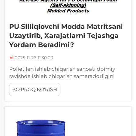
PU Silliqlovchi Modda Matritsani
Uzaytirib, Xarajatlarni Tejashga
Yordam Beradimi?
2025-11-26 11:30:00
Polietilen ishlab chiqarish sanoati doimiy
ravishda ishlab chiqarish samaradorligini
optimallashtirish hamda mahsulot sifatini
KO'PROQ KO'RISH
saqlash bosimida turadi. Operatsion
xarajatlarga hamda ishlab chiqarishdagi
muvaffaqiyatga sezilarli ta'sir qiladigan
muhim omil — bu samarali foydalanish ...