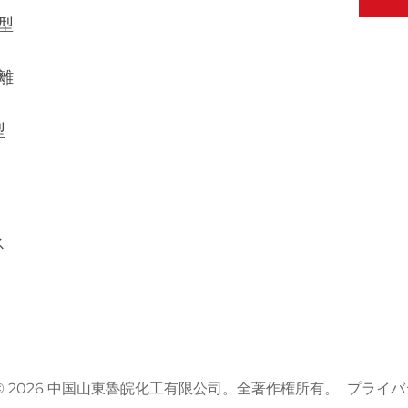
型
離
型
ス
ht © 2026 中国山東魯皖化工有限公司。全著作権所有。
プライバ