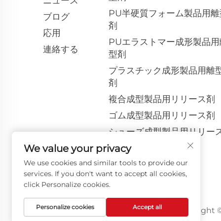
ニュース
PU半硬質フォーム製品用離
ブログ
剤
応用
PUエラストマー成形製品用
連絡する
型剤
プラスチック成形製品用離
剤
複合成型製品用リリース剤
ゴム成型製品用リリース剤
シューズ成型製品用リリー
剤
We value your privacy
顔料ペースト
We use cookies and similar tools to provide our
services. If you don't want to accept all cookies,
その他の商品
click Personalize cookies.
Personalize cookies
Accept all
Copyrig