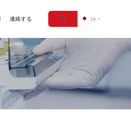
用
連絡する
JA