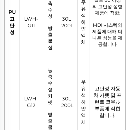
밀도 60 이상
우
축
의 고탄성 성형
유
수
PU
제품에 적합;
색
성
고
LWH-
30L,
하
MDI 시스템의
탄
G11
200L
방
얀
제품에 대해 더
성
출
액
나은 성능을 제
물
체
공합니다
질
농
축
우
수
유
고탄성 자동
성
색
차 카펫 및 프
카
LWH-
30L,
하
런트 코우ル
펫
G12
200L
얀
부품에 적합
방
액
합니다.
출
체
물