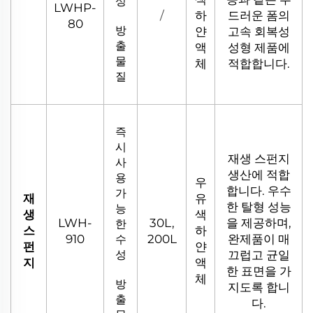
성
LWHP-
/
하
드러운 폼의
80
방
얀
고속 회복성
출
액
성형 제품에
물
체
적합합니다.
질
즉
시
재생 스펀지
사
생산에 적합
용
우
합니다. 우수
가
재
유
한 탈형 성능
능
생
색
LWH-
30L,
을 제공하며,
한
스
하
910
200L
완제품이 매
수
펀
얀
성
끄럽고 균일
지
액
한 표면을 가
체
방
지도록 합니
출
다.