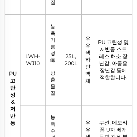
질
농
축
우
기
PU 고탄성 및
유
름
저반동 스트
색
성
LWH-
25L,
레스 해소 장
하
蝋
WJ10
200L
난감, 아동용
얀
장난감 등에
방
PU
액
적합합니다.
출
고
체
물
탄
질
성
&
저
반
농
우
쿠션, 메모리
동
축
유
폼 U자 베개
수
색
등과 같은 부