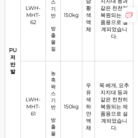
담
지지대 등과
스
LWH-
황
같은 천천히
기
MHT-
150kg
색
복원되는 제
반
62
액
품용으로 설
방
체
계되었습니
출
다.
물
질
PU
저
반
발
농
축
우
목 베개, 요추
왁
유
지지대 등과
스
LWH-
색
같은 천천히
기
MHT-
150kg
하
복원되는 제
반
61
얀
품용으로 설
방
액
계되었습니
출
체
다.
물