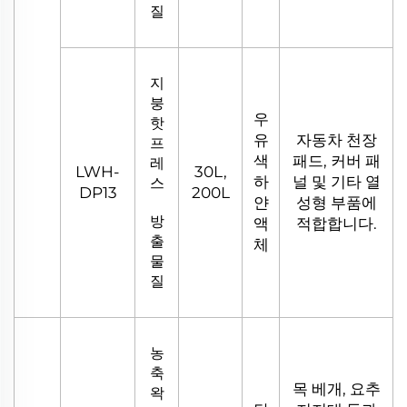
질
지
붕
우
핫
유
자동차 천장
프
색
패드, 커버 패
레
LWH-
30L,
하
널 및 기타 열
스
DP13
200L
얀
성형 부품에
방
액
적합합니다.
출
체
물
질
농
축
목 베개, 요추
왁