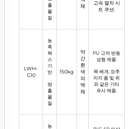
고속 열차 시
출
체
트 쿠션.
물
질
농
축
약
왁
PU 고저 반동
간
스
성형 제품:
흰
기
LWH-
150kg
색
목 베개, 요추
반
G10
지지 폼 및 위
의
방
와 같은 기타
액
출
유사 제품.
체
물
질
농