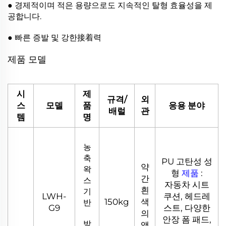
● 경제적이며 적은 용량으로도 지속적인 탈형 효율성을 제
공합니다.
● 빠른 증발 및 강한接着력
제품 모델
시
제
규격/
외
스
모델
품
응용 분야
배럴
관
템
명
농
축
PU 고탄성 성
약
왁
형
제품
:
간
스
자동차 시트
흰
기
LWH-
쿠션, 헤드레
150kg
색
반
G9
스트, 다양한
의
안장 폼 패드,
방
액