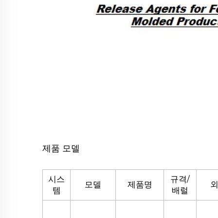
제품 모델
시스
규격/
모델
제품명
템
배럴