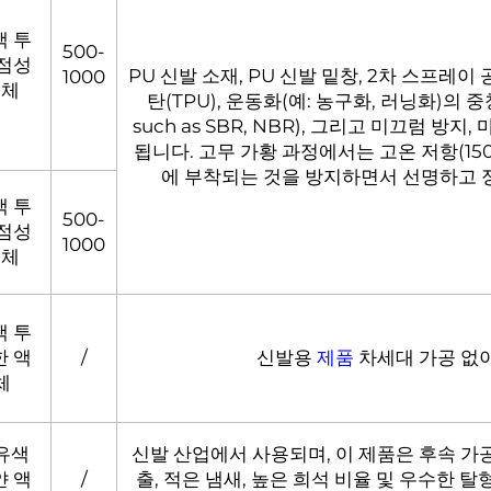
색 투
500-
 점성
PU 신발 소재, PU 신발 밑창, 2차 스프레이
1000
액체
탄(TPU), 운동화(예: 농구화, 러닝화)의
such as SBR, NBR), 그리고 미끄럼 방
됩니다. 고무 가황 과정에서는 고온 저항(150
에 부착되는 것을 방지하면서 선명하고 
색 투
500-
 점성
1000
액체
색 투
한 액
/
신발용
제품
차세대 가공 없이
체
유색
신발 산업에서 사용되며, 이 제품은 후속 가공
얀 액
/
출, 적은 냄새, 높은 희석 비율 및 우수한 