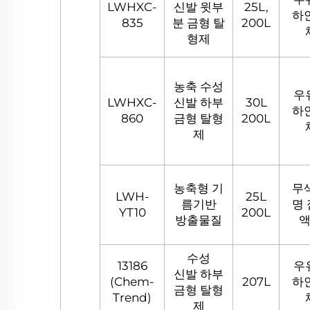
LWHXC-
신발 윗부
25L,
하
835
분 금형 탈
200L
형제
농축 수성
우
LWHXC-
신발 하부
30L
하
860
금형 탈형
200L
제
농축형 기
무
LWH-
25L
름기반
명
YT10
200L
방출물질
수성
13186
우
신발 하부
(Chem-
207L
하
금형 탈형
Trend)
제