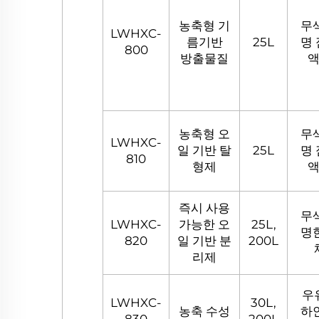
농축형 기
무
LWHXC-
름기반
25L
명
800
방출물질
농축형 오
무
LWHXC-
일 기반 탈
25L
명
810
형제
즉시 사용
무
LWHXC-
가능한 오
25L,
명
820
일 기반 분
200L
리제
우
LWHXC-
30L,
농축 수성
하
830
200L