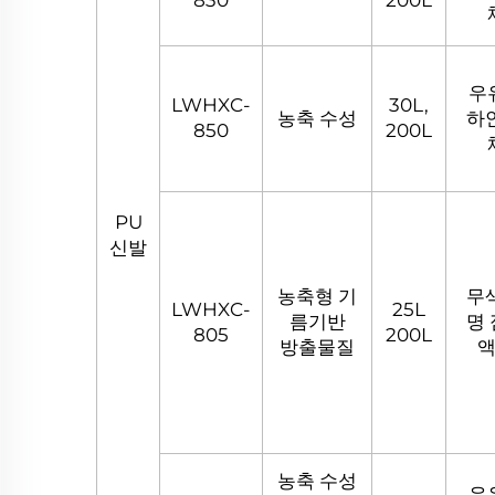
우
LWHXC-
30L,
농축 수성
하
850
200L
PU
신발
농축형 기
무
LWHXC-
25L
름기반
명
805
200L
방출물질
농축 수성
우