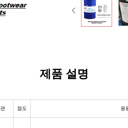
제품 설명
외관
점도
응