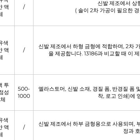
신발 제조에서 상
얀 액
/
( 솔이 2차 가공이 필요한 
체
유색
신발 제조에서 하형 금형에 적합하며, 2차
얀 액
/
을 제공합니다. 13186과 비교할 때 이
체
색 투
500-
엘라스토머, 신발 소재, 경질 폼, 반경질 폼 
 점성
1000
착, 로고 인쇄)에
액체
유색
신발 제조에서 하부 금형용으로 사용되며, 
얀 액
/
정과 
체