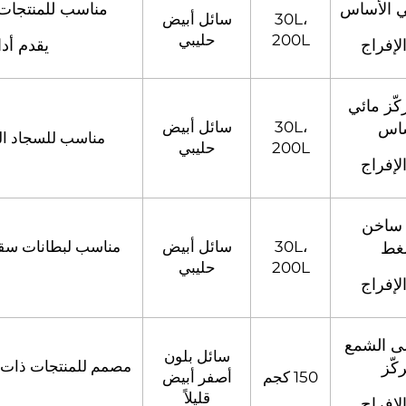
ئي الأساس
مناسب للمنتجات المolded بارتداد عالي وكثافة 
30L،
سائل أبيض
200L
حليبي
لإفراج
يقدم أدا
ّز مائي
30L،
سائل أبيض
ساس
مناسب للسجاد الس
200L
حليبي
لإفراج
ساخن
30L،
سائل أبيض
مناسب لبطانات سقف 
غط
200L
حليبي
لإفراج
ى الشمع
سائل بلون
مصمم للمنتجات ذات ال
كّز
150 كجم
أصفر أبيض
قليلاً
لإفراج