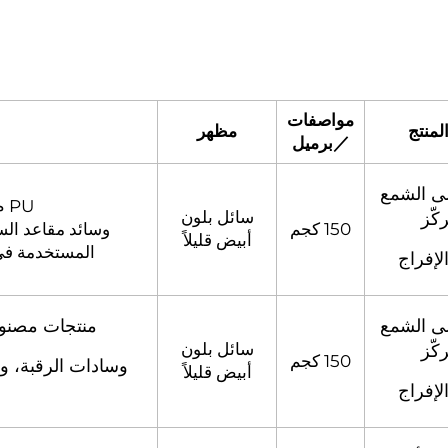
مواصفات
لمنتج
مظهر
／برميل
ى الشمع
PU مolded مرتفعة الارتداد
سائل بلون
كّز
150 كجم
وسائد مقاعد الس
أبيض قليلاً
المستخدمة في 
لإفراج
ى الشمع
منتجات مصنوعة من PU ذات التردد
سائل بلون
كّز
150 كجم
وسادات الرقبة، و
أبيض قليلاً
لإفراج