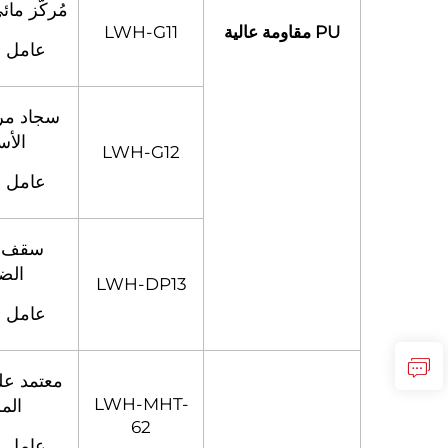
مُركّز ما
PU مقاومة عالية
LWH-G11
عامل ا
سجاد مرك
الأ
LWH-G12
عامل ا
سقف 
الض
LWH-DP13
عامل ا
معتمد عل
LWH-MHT-
المر
62
عامل ا