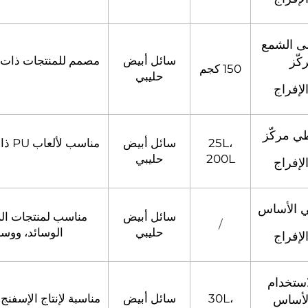
ى الشمع
سائل أبيض
مصمم للمنتجات ذات ال
كّز
150 كجم
حليبي
لإفراج
ي مركّز
25L،
سائل أبيض
مناس
200L
حليبي
لإفراج
ئي الأساس
سائل أبيض
مناسب لمنتجات الر
/
حليبي
الوسائد، ووسائد ا
لإفراج
استخدام
30L،
سائل أبيض
مناسبة لإنتاج الإسفنج 
لأساس