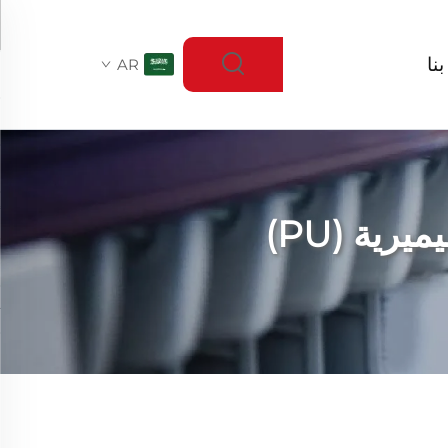
نا
AR
رية (PU)