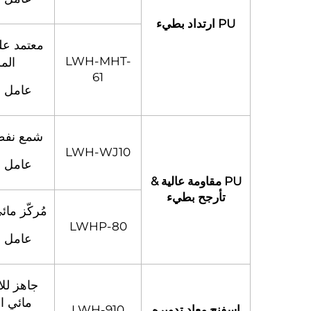
PU ارتداد بطيء
معتمد عل
LWH-MHT-
المر
61
عامل ا
شمع نفط
LWH-WJ10
عامل ا
PU مقاومة عالية &
تأرجح بطيء
مُركّز ما
LWHP-80
عامل ا
جاهز لل
مائي ا
إسفنج معاد تدويره
LWH-910