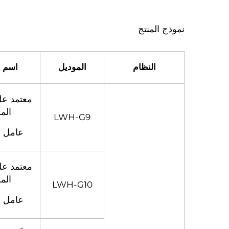
نموذج المنتج
النظام
الموديل
اسم ا
معتمد عل
المر
LWH-G9
عامل ا
معتمد عل
المر
LWH-G10
عامل ا