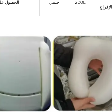
200L
حليبي
الحصول على
لإفراج