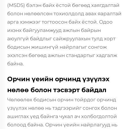
(MSDS) бэлэн байх ёстой бөгөөд хаягдалтай
болон нөлөөлсөн тохиолдолд авах яаралтай
арга хэмжээг тогтоосон байх ёстой. Одоо
ихэнх байгууламжууд ажлын байрын
аюулгүй байдлыг сайжруулахын тулд хорт
бодисын жишингүй найрлагыг сонгож
эхэлсэн бөгөөд ажлын стандартыг хадгалж
байна.
Орчин үеийн орчинд үзүүлэх
нөлөө болон тэсвэрт байдал
Чөлөөлөх бодисын орчин тойрдог орчинд
үзүүлэх нөлөө нь тэдгээрийг сонгох болон
ашиглах үед байнга чухал ач холбогдолтой
болоод байна. Орчин үеийн найрлагууд нь