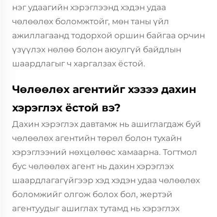
нэг удаагийн хэрэглээнд хэдэн удаа
чөлөөлөх боломжтойг, мөн таны үйл
ажиллагаанд тодорхой оршин байгаа орчин
үзүүлэх нөлөө болон аюулгүй байдлын
шаардлагыг ч харгалзах ёстой.
Чөлөөлөх агентийг хэзээ дахин
хэрэглэх ёстой вэ?
Дахин хэрэглэх давтамж нь ашиглагдаж буй
чөлөөлөх агентийн төрөл болон тухайн
хэрэглээний нөхцөлөөс хамаарна. Тогтмол
бус чөлөөлөх агент нь дахин хэрэглэх
шаардлагагүйгээр хэд хэдэн удаа чөлөөлөх
боломжийг олгож болох бол, жертэй
агентуудыг ашиглах тутамд нь хэрэглэх