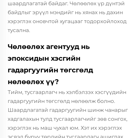
шаардлагатай байдаг. Чөлөөлөх үр дүнтэй
байдлыг эрүүл мэндийг нь хянах нь дахин
хэрэглэх оновчтой хугацааг тодорхойлоход
тусална.
Чөлөөлөх агентууд нь
эпоксидын хэсгийн
гадаргуугийн төгсгөлд
нөлөөлөх үү?
Тийм, тусгаарлагч нь хэлбэлзэх хэсгүүдийн
гадаргуугийн төгсгөлд нөлөөлж болно.
Шаардлагатай гадаргуугийн шинж чанарыг
хадгалахын тулд тусгаарлагчийг зөв сонгох,
хэрэглэх нь маш чухал юм. Хэт их хэрэглэх
эсвэл буруу төрлийн тусгаарлагч ашиглах