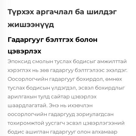
Түрхэх аргачлал ба шилдэг
жишээнүүд
Гадаргууг бэлтгэх болон
цэвэрлэх
Эпоксид смолын туслах бодисыг амжилттай
хэрэглэх нь зөв гадаргуу бэлтгэлээс эхэлдэг.
Оосорлогчийн гадаргууг бохирдол, өмнөх
туслах бодисын үлдэгдэл, эсвэл бохирдлыг
арилгахын тулд сайтар цэвэрлэх
шаардлагатай. Энэ нь ихэвчлэн
оосорлогчийн гадаргууд зориулагдсан
тохиромжтой уусгагч эсвэл цэвэрлэгээний
бодис ашиглан гадаргууг олон алхамаар