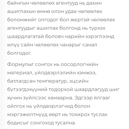
байнгын чөлөөлөх агентууд нь дахин
ашиглахын өмнө олон удаа чөлөөлөх
боломжийг олгодог бол жертэй чөлөөлөх
агентуудыг ашиглах болгонд нь түрхэх
шаардлагатай боловч нарийн хэрэглээнд
илүү сайн чөлөөлөх чанарыг санал
болгодог.
Формулыг сонгох нь оосорлогчийн
материал, үйлдвэрлэлийн хэмжээ,
батлагдсан температур, эцсийн
бүтээгдэхүүний тодорхой шаардлагууд шиг
хүчин зүйлсээс хамаарна. Эдгээр ялгааг
ойлгох нь үйлдвэрлэгчид болон
мэргэжилтнүүд өөрт нь тохирох туслах
бодисыг сонгоход тусална.