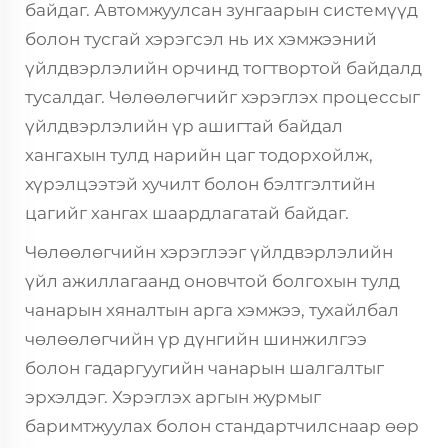
байдаг. Автомжуулсан зунгаарын системүүд
болон тусгай хэрэгсэл нь их хэмжээний
үйлдвэрлэлийн орчинд тогтвортой байдалд
тусалдаг. Чөлөөлөгчийг хэрэглэх процессыг
үйлдвэрлэлийн үр ашигтай байдал
хангахын тулд нарийн цаг тодорхойлж,
хүрэлцээтэй хучилт болон бэлтгэлтийн
цагийг хангах шаардлагатай байдаг.
Чөлөөлөгчийн хэрэглээг үйлдвэрлэлийн
үйл ажиллагаанд оновчтой болгохын тулд
чанарын хяналтын арга хэмжээ, тухайлбал
чөлөөлөгчийн үр дүнгийн шинжилгээ
болон гадаргуугийн чанарын шалгалтыг
эрхэлдэг. Хэрэглэх аргын журмыг
баримтжуулах болон стандартчилснаар өөр