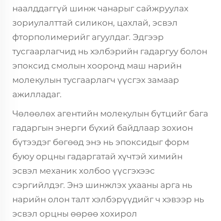
наалддаггүй шинж чанарыг сайжруулах
зориулалттай силикон, цахлай, эсвэл
фторполимерийг агуулдаг. Эдгээр
тусгаарлагчид нь хэлбэрийн гадаргуу болон
эпоксид смолын хооронд маш нарийн
молекулын тусгаарлагч үүсгэх замаар
ажилладаг.
Чөлөөлөх агентийн молекулын бүтцийг бага
гадаргын энерги бүхий байдлаар зохион
бүтээдэг бөгөөд энэ нь эпоксидыг форм
буюу орцны гадаргатай хүчтэй химийн
эсвэл механик холбоо үүсгэхээс
сэргийлдэг. Энэ шинжлэх ухааны арга нь
нарийн олон талт хэлбэрүүдийг ч хэвээр нь
эсвэл орцны өөрөө хохирол