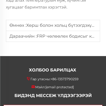
хадгалах температурын муж, хүчинтэй
хугацааг баримтлах хэрэгтэй.
Өмнөх :
Хөрш болон хольц бүтээгдэхүүнд эпоксид смолын чөлөөлөх агентыг хэрхэн сонгох вэ?
Дараачийн :
FRP чөлөөлөх бодисыг композит хольцын хувьд төгс болгож буй зүйл юу вэ?
ХОЛБОО БАРИЛЦАХ
Гар утасны:
+86-13573790259
Мэйл:
[email protected]
БИДЭНД МЕССЕЖ ҮЛДЭЭГЭЭРЭЙ