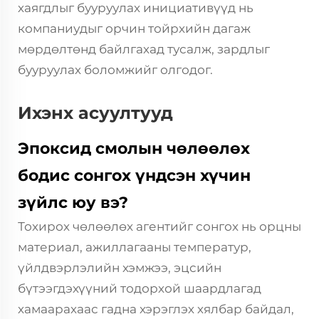
хаягдлыг бууруулах инициативүүд нь
компаниудыг орчин тойрхийн дагаж
мөрдөлтөнд байлгахад тусалж, зардлыг
бууруулах боломжийг олгодог.
Ихэнх асуултууд
Эпоксид смолын чөлөөлөх
бодис сонгох үндсэн хүчин
зүйлс юу вэ?
Тохирох чөлөөлөх агентийг сонгох нь орцны
материал, ажиллагааны температур,
үйлдвэрлэлийн хэмжээ, эцсийн
бүтээгдэхүүний тодорхой шаардлагад
хамаарахаас гадна хэрэглэх хялбар байдал,