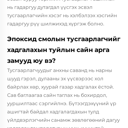
нь гадаргуу дутагдал үүсгэх эсвэл
тусгаарлагчийн хэсэг нь хэлбэлзэх хэсгийн
гадаргуу рүү шилжихэд хүргэж болно.
Эпоксид смолын тусгаарлагчийг
хадгалахын туйлын сайн арга
замууд юу вэ?
Тусгаарлагчуудыг анхны саванд нь нарны
шууд гэрэл, дулааны эх үүсвэрээс хол
байрлах хөр, хуурай газар хадгалах ёстой.
Сав баглаагаа сайн таглах нь бохирдол,
ууршилтаас сэргийлнэ. Бүтээгдэхүүний үр
ашигтай байдал хадгалагдахын тулд
үйлдвэрлэгчийн санамж зөвлөгөөний дагуу