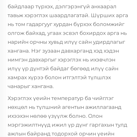
байдлаар түрхэх, дэлгэрэнгүй анхаарал
тавьж хэрэглэх шаардлагатай. Шүрших арга
нь том гадаргууг хурдан бүрхэх боломжийг
олгож байхад, угаах эсвэл бохирдох арга нь
нарийн орчны хувьд илүү сайн удирдлагыг
хангана. Нэг зузаан давхарганд хэд хэдэн
нимгэн давхаргыг хэрэглэх нь ихэвчлэн
илүү үр дүнтэй байдаг бөгөөд илүү сайн
хамрах хүрээ болон итгэлтэй түлшлэх
чанарыг хангана.
Хэрэглэх үеийн температур ба чийглэг
нөхцөл нь түлшний агентын ажиллагаанд
ихээхэн нөлөө үзүүлж болно. Олон
мэргэжилтнүүд ижил үр дүнг гаргахын тулд
ажлын байранд тодорхой орчин үеийн