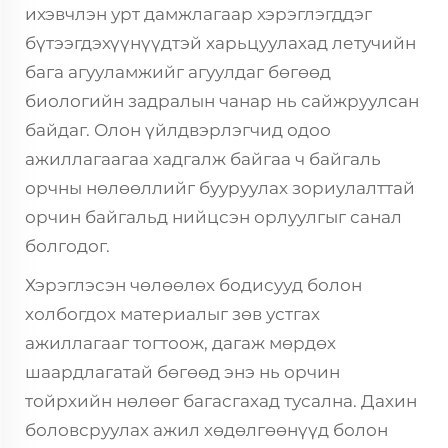
ихэвчлэн урт дамжлагаар хэрэглэгддэг
бүтээгдэхүүнүүдтэй харьцуулахад летучийн
бага агууламжийг агуулдаг бөгөөд
биологийн задралын чанар нь сайжруулсан
байдаг. Олон үйлдвэрлэгчид одоо
ажиллагаагаа хадгалж байгаа ч байгаль
орчны нөлөөллийг бууруулах зориулалттай
орчин байгальд нийцсэн орлуулгыг санал
болгодог.
Хэрэглэсэн чөлөөлөх бодисууд болон
холбогдох материалыг зөв устгах
ажиллагааг тогтоож, дагаж мөрдөх
шаардлагатай бөгөөд энэ нь орчин
тойрхийн нөлөөг багасгахад тусална. Дахин
боловсруулах ажил хөдөлгөөнүүд болон