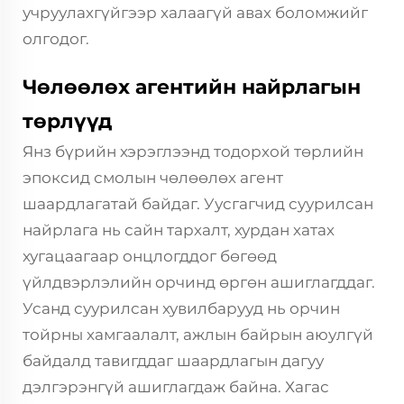
учруулахгүйгээр халаагүй авах боломжийг
олгодог.
Чөлөөлөх агентийн найрлагын
төрлүүд
Янз бүрийн хэрэглээнд тодорхой төрлийн
эпоксид смолын чөлөөлөх агент
шаардлагатай байдаг. Уусгагчид суурилсан
найрлага нь сайн тархалт, хурдан хатах
хугацаагаар онцлогддог бөгөөд
үйлдвэрлэлийн орчинд өргөн ашиглагддаг.
Усанд суурилсан хувилбарууд нь орчин
тойрны хамгаалалт, ажлын байрын аюулгүй
байдалд тавигддаг шаардлагын дагуу
дэлгэрэнгүй ашиглагдаж байна. Хагас