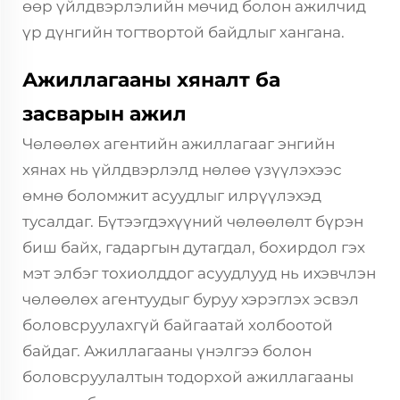
өөр үйлдвэрлэлийн мөчид болон ажилчид
үр дүнгийн тогтвортой байдлыг хангана.
Ажиллагааны хяналт ба
засварын ажил
Чөлөөлөх агентийн ажиллагааг энгийн
хянах нь үйлдвэрлэлд нөлөө үзүүлэхээс
өмнө боломжит асуудлыг илрүүлэхэд
тусалдаг. Бүтээгдэхүүний чөлөөлөлт бүрэн
биш байх, гадаргын дутагдал, бохирдол гэх
мэт элбэг тохиолддог асуудлууд нь ихэвчлэн
чөлөөлөх агентуудыг буруу хэрэглэх эсвэл
боловсруулахгүй байгаатай холбоотой
байдаг. Ажиллагааны үнэлгээ болон
боловсруулалтын тодорхой ажиллагааны