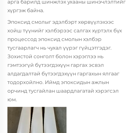
арга барилд шинжлэх ухааны шинэчлэлтийг
хүргэж байна.
Эпоксид смолыг эдэлбэрт хөрвүүлэхээс
хойш түүнийг хэлбэрээс салгах хүртэлх бүх
процессод эпоксид смолын хэлбэр
тусгаарлагч нь чухал үүрэг гүйцэтгэдэг.
Зохистой сонголт болон хэрэглээ нь
гэмтээгүй бүтээгдэхүүн гаргах эсвэл
алдагдалтай бүтээгдэхүүн гаргахын ялгааг
тодорхойлно. Иймд эпоксидын ажлын
орчинд тусгайлан шаардлагатай хэрэгсэл
юм.