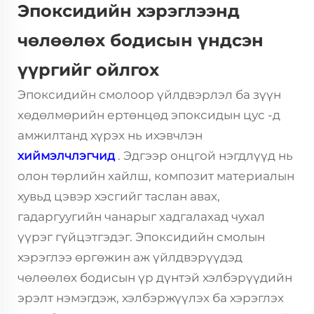
Эпоксидийн хэрэглээнд
чөлөөлөх бодисын үндсэн
үүргийг ойлгох
Эпоксидийн смолоор үйлдвэрлэл ба зүүн
хөдөлмөрийн ертөнцөд
эпоксидын цус
-д
амжилтанд хүрэх нь ихэвчлэн
хиймэлчлэгчид
. Эдгээр онцгой нэгдлүүд нь
олон төрлийн хайлш, композит материалын
хувьд цэвэр хэсгийг таслан авах,
гадаргуугийн чанарыг хадгалахад чухал
үүрэг гүйцэтгэдэг. Эпоксидийн смолын
хэрэглээ өргөжин аж үйлдвэрүүдэд
чөлөөлөх бодисын үр дүнтэй хэлбэрүүдийн
эрэлт нэмэгдэж, хэлбэржүүлэх ба хэрэглэх