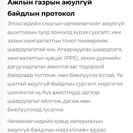
Ажлын газрын аюулгүй
байдлын протокол
Эпоксидийн смолын чөлөөлөгчийг аюулгүй
ашиглахын тулд зохиход хүрэх сургалт, хам
захын хамгаалалтын тоног төхөөрөмж
шаардлагатай юм. Агааржуулах шаардлага,
хамгаалалтын хувцас (PPE), зохих дүрмийн
дагуу хадгалах ажиллагааг тодорхой
байдлаар тогтоож, мөн биелүүлэх ёстой. Үе
шаттай аюулгүй байдлын сургалт, мэдлэгээ
шинэчлэх нь бүх ажилтнууд эдгээр
шаардлагыг ойлгож, дагаж мөн
биелүүлэхэд тусална.
Чөлөөлөгчидийн хувьд материалын
аюулгүй байдлын мэдээллийн хуудас