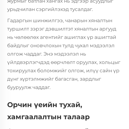
журмыг батлан хангах нь эдгээр асуудлыг
урьдчилан сэргийлэхэд тусалдаг.
Гадаргын шинжилгээ, чанарын хяналтын
туршилт зэрэг дэвшилтэт хяналтын аргууд
нь чөлөөлөх агентийг ашиглах үр ашигтай
байдлыг оновчлохын тулд чухал мэдээлэл
олгож чаддаг. Энэ мэдээлэл нь
үйлдвэрлэгчдэд өөрчлөлт оруулах, хольцыг
тохируулах боломжийг олгож, илүү сайн үр
дүнг хүртэлмжийг багасган, зардлыг
бууруулж чаддаг.
Орчин үеийн тухай,
хамгаалалтын талаар