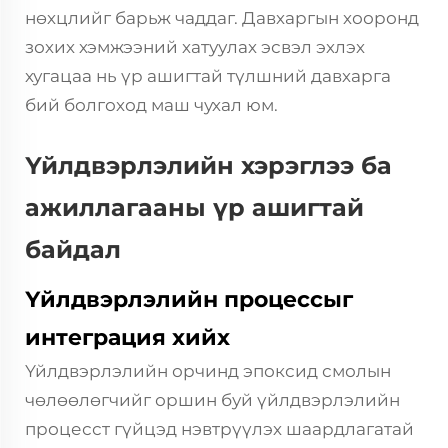
нөхцлийг барьж чаддаг. Давхаргын хооронд
зохих хэмжээний хатуулах эсвэл эхлэх
хугацаа нь үр ашигтай түлшний давхарга
бий болгоход маш чухал юм.
Үйлдвэрлэлийн хэрэглээ ба
ажиллагааны үр ашигтай
байдал
Үйлдвэрлэлийн процессыг
интеграция хийх
Үйлдвэрлэлийн орчинд эпоксид смолын
чөлөөлөгчийг оршин буй үйлдвэрлэлийн
процесст гүйцэд нэвтрүүлэх шаардлагатай