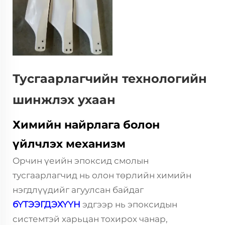
Тусгаарлагчийн технологийн
шинжлэх ухаан
Химийн найрлага болон
үйлчлэх механизм
Орчин үеийн эпоксид смолын
тусгаарлагчид нь олон төрлийн химийн
нэгдлүүдийг агуулсан байдаг
бҮТЭЭГДЭХҮҮН
эдгээр нь эпоксидын
системтэй харьцан тохирох чанар,