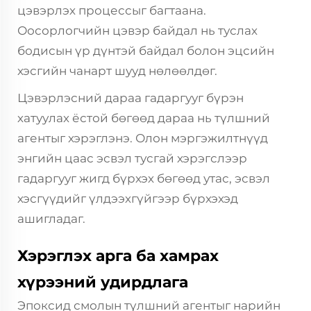
цэвэрлэх процессыг багтаана.
Оосорлогчийн цэвэр байдал нь туслах
бодисын үр дүнтэй байдал болон эцсийн
хэсгийн чанарт шууд нөлөөлдөг.
Цэвэрлэсний дараа гадаргууг бүрэн
хатуулах ёстой бөгөөд дараа нь түлшний
агентыг хэрэглэнэ. Олон мэргэжилтнүүд
энгийн цаас эсвэл тусгай хэрэгслээр
гадаргууг жигд бүрхэх бөгөөд утас, эсвэл
хэсгүүдийг үлдээхгүйгээр бүрхэхэд
ашигладаг.
Хэрэглэх арга ба хамрах
хүрээний удирдлага
Эпоксид смолын түлшний агентыг нарийн