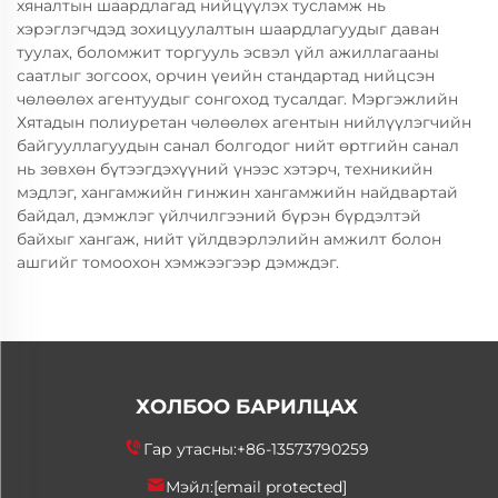
хяналтын шаардлагад нийцүүлэх тусламж нь
хэрэглэгчдэд зохицуулалтын шаардлагуудыг даван
туулах, боломжит торгууль эсвэл үйл ажиллагааны
саатлыг зогсоох, орчин үеийн стандартад нийцсэн
чөлөөлөх агентуудыг сонгоход тусалдаг. Мэргэжлийн
Хятадын полиуретан чөлөөлөх агентын нийлүүлэгчийн
байгууллагуудын санал болгодог нийт өртгийн санал
нь зөвхөн бүтээгдэхүүний үнээс хэтэрч, техникийн
мэдлэг, хангамжийн гинжин хангамжийн найдвартай
байдал, дэмжлэг үйлчилгээний бүрэн бүрдэлтэй
байхыг хангаж, нийт үйлдвэрлэлийн амжилт болон
ашгийг томоохон хэмжээгээр дэмждэг.
ХОЛБОО БАРИЛЦАХ
Гар утасны:
+86-13573790259
Мэйл:
[email protected]