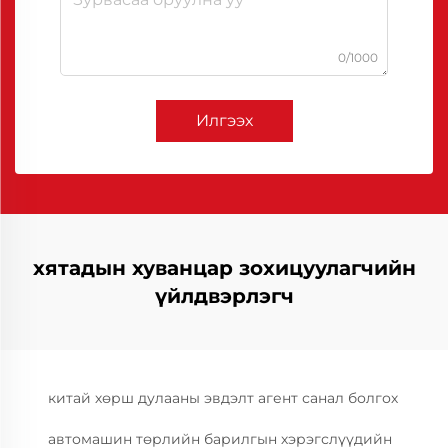
0/1000
Илгээх
хятадын хуванцар зохицуулагчийн
үйлдвэрлэгч
китай хөрш дулааны эвдэлт агент санал болгох
автомашин төрлийн барилгын хэрэгслүүдийн