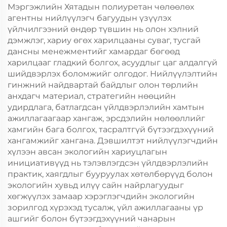
Мэргэжлийн Хятадын полиуретан чөлөөлөх
агентны нийлүүлэгч багуудын үзүүлэх
үйлчилгээний өндөр түвшин нь олон хэлний
дэмжлэг, хариу өгөх харилцааны суваг, тусгай
дансны менежментийг хамардаг бөгөөд
харилцааг гладкий болгох, асуудлыг цаг алдалгүй
шийдвэрлэх боломжийг олгодог. Нийлүүлэлтийн
гинжний найдвартай байдлыг олон төрлийн
анхдагч материал, стратегийн нөөцийн
удирдлага, батлагдсан үйлдвэрлэлийн хамтын
ажиллагаагаар хангаж, эрсдэлийн нөлөөллийг
хамгийн бага болгох, тасралтгүй бүтээгдэхүүний
хангамжийг хангана. Дэвшилтэт нийлүүлэгчдийн
хүлээн авсан экологийн хариуцлагын
инициативүүд нь тэлэвлэгдсэн үйлдвэрлэлийн
практик, хаягдлыг бууруулах хөтөлбөрүүд болон
экологийн хувьд илүү сайн найрлагуудыг
хөгжүүлэх замаар хэрэглэгчдийн экологийн
зорилгод хүрэхэд тусалж, үйл ажиллагааны үр
ашгийг болон бүтээгдэхүүний чанарын