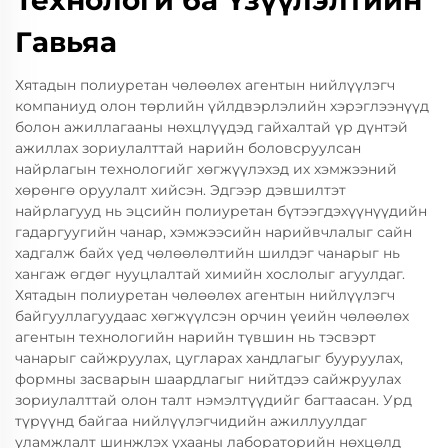
Технологи ба Үзүүлэлтийн
Гавьяа
Хятадын полиуретан чөлөөлөх агентын нийлүүлэгч
компаниуд олон төрлийн үйлдвэрлэлийн хэрэглээнүүд
болон ажиллагааны нөхцлүүдэд гайхалтай үр дүнтэй
ажиллах зориулалттай нарийн боловсруулсан
найрлагын технологийг хөгжүүлэхэд их хэмжээний
хөрөнгө оруулалт хийсэн. Эдгээр дэвшилтэт
найрлагууд нь эцсийн полиуретан бүтээгдэхүүнүүдийн
гадаргуугийн чанар, хэмжээсийн нарийвчлалыг сайн
хадгалж байх үед чөлөөлөлтийн шилдэг чанарыг нь
хангаж өгдөг нууцлалтай химийн хослолыг агуулдаг.
Хятадын полиуретан чөлөөлөх агентын нийлүүлэгч
байгууллагуудаас хөгжүүлсэн орчин үеийн чөлөөлөх
агентын технологийн нарийн түвшин нь тэсвэрт
чанарыг сайжруулах, цугларах хандлагыг бууруулах,
формны засварын шаардлагыг нийтдээ сайжруулах
зориулалттай олон талт нэмэлтүүдийг багтаасан. Урд
түрүүнд байгаа нийлүүлэгчидийн ажиллуулдаг
уламжлалт шинжлэх ухааны лабораторийн нөхцөлд