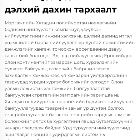
дэлхий дахин тархаалт
Мэргэжлийн Хятадын полийуретан нөөлөгчийн
бодисын нийлүүлэгч компаниуд үзүүлсэн
нийлүүлэлтийн гинжин хэлхээ нь дэлхий дахинд итгэл
үнэмшилтэй бараа нийлүүлэлт, үр дүнтэй ложистикийн
дэмжлэгийг хангаж, томоохон өрсөлдөөний давуу
талыг бий болгодог. Эдгээр нийлүүлэгчид Ерөнхийдөө
олон континентийг хамарсан цогц хүрээлэнгийн
сүлжээг байгуулж, газарзүйн байршил эсвэл
захидалтын хэмжээнээс үл хамааран үйлдвэрлэлийн
газруудад хурдан хүргэх боломжийг олгодог. Олон
улсын ложистик хангамжийн байгууллагатай
байгуулсан стратегийн хамтрагчийн харилцаа нь
Хятадын полийуретан нөөлөгчийн бодисын нийлүүлэгч
байгууллагуудад тээврийн замыг үр дүнтэй болгох,
тээврийн хугацааг багасгах, тээврийн зардлыг хэмнэх
боломжийг олгох ба хүргэлтийн явцад бүтээгдэхүүний
чанарыг хадгалж байдаг. Урд түрүүлэгч нийлүүлэгчид
ашигладаг нөөцийн удирдлагын систем нь