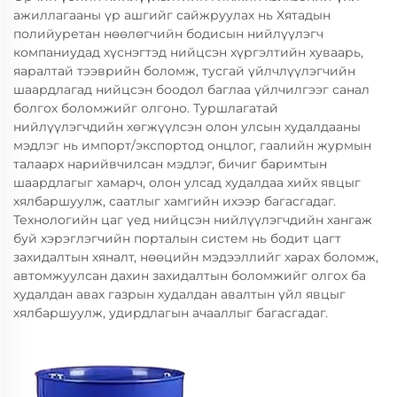
ажиллагааны үр ашгийг сайжруулах нь Хятадын
полийуретан нөөлөгчийн бодисын нийлүүлэгч
компаниудад хүснэгтэд нийцсэн хүргэлтийн хуваарь,
яаралтай тээврийн боломж, тусгай үйлчлүүлэгчийн
шаардлагад нийцсэн боодол баглаа үйлчилгээг санал
болгох боломжийг олгоно. Туршлагатай
нийлүүлэгчдийн хөгжүүлсэн олон улсын худалдааны
мэдлэг нь импорт/экспортод онцлог, гаалийн журмын
талаарх нарийвчилсан мэдлэг, бичиг баримтын
шаардлагыг хамарч, олон улсад худалдаа хийх явцыг
хялбаршуулж, саатлыг хамгийн ихээр багасгадаг.
Технологийн цаг үед нийцсэн нийлүүлэгчдийн хангаж
буй хэрэглэгчийн порталын систем нь бодит цагт
захидалтын хяналт, нөөцийн мэдээллийг харах боломж,
автомжуулсан дахин захидалтын боломжийг олгох ба
худалдан авах газрын худалдан авалтын үйл явцыг
хялбаршуулж, удирдлагын ачааллыг багасгадаг.