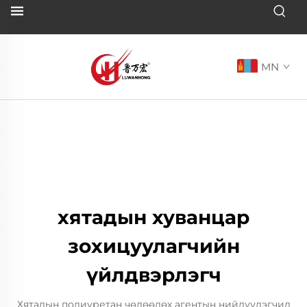
MN
хятадын хуванцар
зохицуулагчийн
үйлдвэрлэгч
Хятадын полиуретан чөлөөлөх агентын нийлүүлэгчид