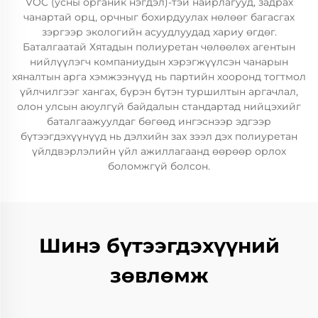
VOC (усны органик нэгдэл)-тэй найрлагууд, задрах
чанартай орц, орчныг бохирдуулах нөлөөг багасгах
зэргээр экологийн асуудлуудад хариу өгдөг.
Баталгаатай Хятадын полиуретан чөлөөлөх агентын
нийлүүлэгч компаниудын хэрэгжүүлсэн чанарын
хяналтын арга хэмжээнүүд нь партийн хооронд тогтмол
үйлчилгээг хангах, бүрэн бүтэн туршилтын аргачлал,
олон улсын аюулгүй байдалын стандартад нийцэхийг
баталгаажуулдаг бөгөөд ингэснээр эдгээр
бүтээгдэхүүнүүд нь дэлхийн зах зээл дэх полиуретан
үйлдвэрлэлийн үйл ажиллагаанд өөрөөр орлох
боломжгүй болсон.
Шинэ бүтээгдэхүүний
зөвлөмж