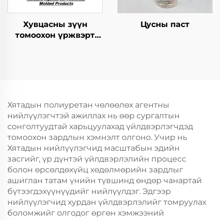
Хувцасны зүүн
Цусны паст
томоохон үржвэрт
ашиглагдах
шинжилгээний арга
Хятадын полиуретан чөлөөлөх агентны
нийлүүлэгчтэй ажиллах нь өөр сургалтын
сонголтуудтай харьцуулахад үйлдвэрлэгчдэд
томоохон зардлын хэмнэлт олгоно. Учир нь
Хятадын нийлүүлэгчид масштабын эдийн
засгийг, үр дүнтэй үйлдвэрлэлийн процесс
болон өрсөлдөхүйц хөдөлмөрийн зардлыг
ашиглан татам үнийн түвшинд өндөр чанартай
бүтээгдэхүүнүүдийг нийлүүлдэг. Эдгээр
нийлүүлэгчид хурдан үйлдвэрлэлийг томруулах
боломжийг олгодог өргөн хэмжээний