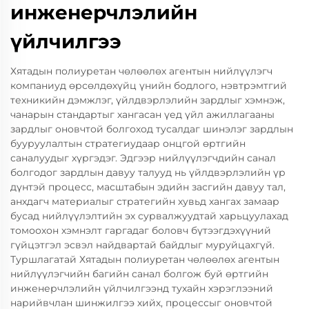
инженерчлэлийн
үйлчилгээ
Хятадын полиуретан чөлөөлөх агентын нийлүүлэгч
компаниуд өрсөлдөхүйц үнийн бодлого, нэвтрэмтгий
техникийн дэмжлэг, үйлдвэрлэлийн зардлыг хэмнэж,
чанарын стандартыг хангасан үед үйл ажиллагааны
зардлыг оновчтой болгоход тусалдаг шинэлэг зардлын
бууруулалтын стратегиудаар онцгой өртгийн
саналуудыг хүргэдэг. Эдгээр нийлүүлэгчдийн санал
болгодог зардлын давуу талууд нь үйлдвэрлэлийн үр
дүнтэй процесс, масштабын эдийн засгийн давуу тал,
анхдагч материалыг стратегийн хувьд хангах замаар
бусад нийлүүлэлтийн эх сурвалжуудтай харьцуулахад
томоохон хэмнэлт гаргадаг боловч бүтээгдэхүүний
гүйцэтгэл эсвэл найдвартай байдлыг муруйцахгүй.
Туршлагатай Хятадын полиуретан чөлөөлөх агентын
нийлүүлэгчийн багийн санал болгож буй өртгийн
инженерчлэлийн үйлчилгээнд тухайн хэрэглээний
нарийвчлан шинжилгээ хийх, процессыг оновчтой