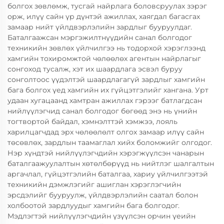
болгох зөвлөмж, тусгай найрлага боловсруулах зэрэг
орж, илүү сайн үр дүнтэй ажиллах, хаягдал багасгах
замаар нийт үйлдвэрлэлийн зардлыг бууруулдаг.
Баталгаажсан мэргэжилтнүүдийн санал болгодог
техникийн зөвлөх үйлчилгээ нь тодорхой хэрэглээнд
хамгийн тохиромжтой чөлөөлөх агентын найрлагыг
сонгоход тусалж, хэт их шаардлага эсвэл буруу
сонголтоос үүдэлтэй шаардлагагүй зардлыг хамгийн
бага болгох үед хамгийн их гүйцэтгэлийг хангана. Урт
удаан хугацаанд хамтран ажиллах гэрээг батлагдсан
нийлүүлэгчид санал болгодог бөгөөд энэ нь үнийн
тогтвортой байдал, хэмнэлттэй хэмжээ, лояль
харилцагчдад эрх чөлөөлөлт олгох замаар илүү сайн
төсөвлөх, зардлын таамаглал хийх боломжийг олгодог.
Нэр хүндтэй нийлүүлэгчдийн хэрэгжүүлсэн чанарын
баталгаажуулалтын хөтөлбөрүүд нь нийтлэг шалгалтын
аргачлал, гүйцэтгэлийн баталгаа, хариу үйлчилгээтэй
техникийн дэмжлэгийг ашиглан хэрэглэгчийн
эрсдэлийг бууруулж, үйлдвэрлэлийн саатал болон
холбоотой зардлуудыг хамгийн бага болгодог.
Мэдлэгтэй нийлүүлэгчдийн үзүүлсэн орчин үеийн