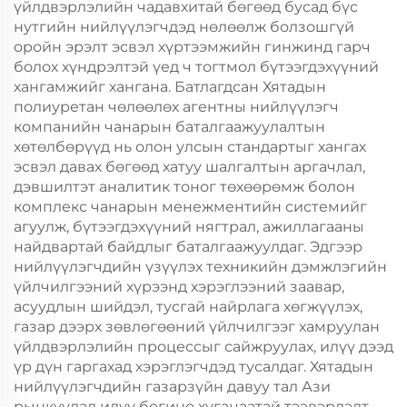
үйлдвэрлэлийн чадавхитай бөгөөд бусад бүс
нутгийн нийлүүлэгчдэд нөлөөлж болзошгүй
оройн эрэлт эсвэл хүртээмжийн гинжинд гарч
болох хүндрэлтэй үед ч тогтмол бүтээгдэхүүний
хангамжийг хангана. Батлагдсан Хятадын
полиуретан чөлөөлөх агентны нийлүүлэгч
компанийн чанарын баталгаажуулалтын
хөтөлбөрүүд нь олон улсын стандартыг хангах
эсвэл давах бөгөөд хатуу шалгалтын аргачлал,
дэвшилтэт аналитик тоног төхөөрөмж болон
комплекс чанарын менежментийн системийг
агуулж, бүтээгдэхүүний нягтрал, ажиллагааны
найдвартай байдлыг баталгаажуулдаг. Эдгээр
нийлүүлэгчдийн үзүүлэх техникийн дэмжлэгийн
үйлчилгээний хүрээнд хэрэглээний заавар,
асуудлын шийдэл, тусгай найрлага хөгжүүлэх,
газар дээрх зөвлөгөөний үйлчилгээг хамруулан
үйлдвэрлэлийн процессыг сайжруулах, илүү дээд
үр дүн гаргахад хэрэглэгчдэд тусалдаг. Хятадын
нийлүүлэгчдийн газарзүйн давуу тал Ази
рынкуудад илүү богино хугацаатай тээвэрлэлт