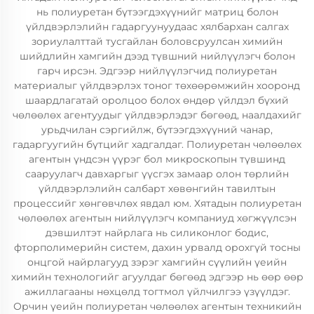
нь полиуретан бүтээгдэхүүнийг матриц болон
үйлдвэрлэлийн гадаргуунуудаас хялбархан салгах
зориулалттай тусгайлан боловсруулсан химийн
шийдлийн хамгийн дээд түвшний нийлүүлэгч болон
гарч ирсэн. Эдгээр нийлүүлэгчид полиуретан
материалыг үйлдвэрлэх тоног төхөөрөмжийн хооронд
шаардлагатай оролцоо болох өндөр үйлдэл бүхий
чөлөөлөх агентуудыг үйлдвэрлэдэг бөгөөд, наалдахийг
урьдчилан сэргийлж, бүтээгдэхүүний чанар,
гадаргуугийн бүтцийг хадгалдаг. Полиуретан чөлөөлөх
агентын үндсэн үүрэг бол микроскопын түвшинд
сааруулагч давхаргыг үүсгэх замаар олон төрлийн
үйлдвэрлэлийн салбарт хөвөнгийн тавилтын
процессийг хөнгөвчлөх явдал юм. Хятадын полиуретан
чөлөөлөх агентын нийлүүлэгч компаниуд хөгжүүлсэн
дэвшилтэт найрлага нь силиконлог бодис,
фторполимерийн систем, дахин урвалд орохгүй тосны
онцгой найрлагууд зэрэг хамгийн сүүлийн үеийн
химийн технологийг агуулдаг бөгөөд эдгээр нь өөр өөр
ажиллагааны нөхцөлд тогтмол үйлчилгээ үзүүлдэг.
Орчин үеийн полиуретан чөлөөлөх агентын техникийн