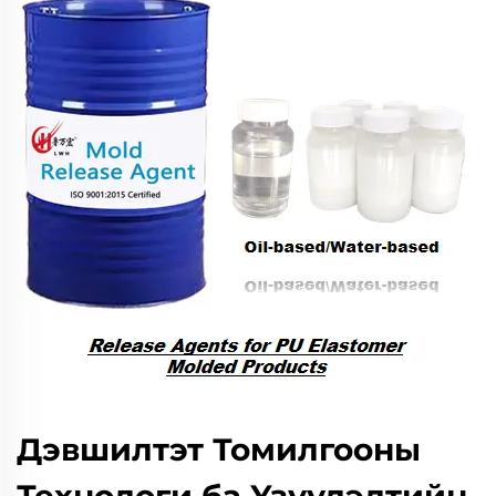
Дэвшилтэт Томилгооны