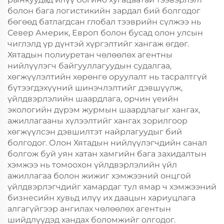
болон бага логистикийн зардал бий болгодог
бөгөөд батлагдсан глобал тээврийн сүлжээ нь
Север Америк, Европ болон бусад олон улсын
чиглэлд үр дүнтэй хүргэлтийг хангаж өгдөг.
Хятадын полиуретан чөлөөлөх агентны
нийлүүлэгч байгууллагуудын судалгаа,
хөгжүүлэлтийн хөрөнгө оруулалт нь тасралтгүй
бүтээгдэхүүний шинэчлэлтийг дэвшүүлж,
үйлдвэрлэлийн шаардлага, орчин үеийн
экологийн дүрэм журмын шаардлагыг хангах,
ажиллагааны хүлээлтийг хангах зорилгоор
хөгжүүлсэн дэвшилтэт найрлагуудыг бий
болгодог. Олон Хятадын нийлүүлэгчдийн санал
болгож буй уян хатан хамгийн бага захидалтын
хэмжээ нь томоохон үйлдвэрлэлийн үйл
ажиллагаа болон жижиг хэмжээний онцгой
үйлдвэрлэгчдийг хамардаг тул ямар ч хэмжээний
бизнесийн хувьд илүү их даацын хариуцлага
алгагүйгээр ангилах чөлөөлөх агентын
шийдлүүдэд хандах боломжийг олгодог.