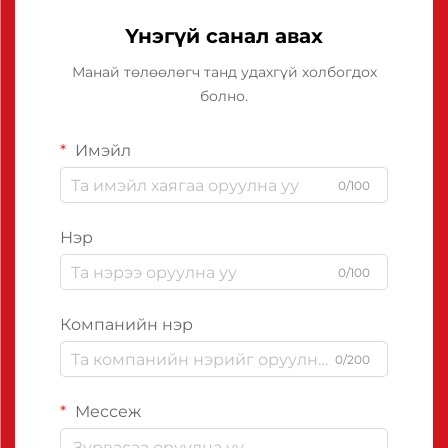
Үнэгүй санал авах
Манай төлөөлөгч танд удахгүй холбогдох
болно.
Имэйл
0/100
Нэр
0/100
Компанийн нэр
0/200
Мессеж