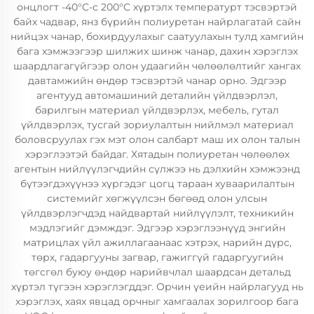
онцлогт -40°C-с 200°C хүртэлх температурт тэсвэртэй
байх чадвар, янз бүрийн полиуретан найрлагатай сайн
нийцэх чанар, бохирдуулахыг саатуулахын тулд хамгийн
бага хэмжээгээр шилжих шинж чанар, дахин хэрэглэх
шаардлагагүйгээр олон удаагийн чөлөөлөлтийг хангах
давтамжийн өндөр тэсвэртэй чанар орно. Эдгээр
агентууд автомашиний деталийн үйлдвэрлэл,
барилгын материал үйлдвэрлэх, мебель, гутал
үйлдвэрлэх, тусгай зориулалтын нийлмэл материал
боловсруулах гэх мэт олон салбарт маш их олон талын
хэрэглээтэй байдаг. Хятадын полиуретан чөлөөлөх
агентын нийлүүлэгчдийн сүлжээ нь дэлхийн хэмжээнд
бүтээгдэхүүнээ хүргэдэг цогц тараан хуваарилалтын
системийг хөгжүүлсэн бөгөөд олон улсын
үйлдвэрлэгчдэд найдвартай нийлүүлэлт, техникийн
мэдлэгийг дэмждэг. Эдгээр хэрэглээнүүд энгийн
матрицлах үйл ажиллагаанаас хэтрэх, нарийн дүрс,
төрх, гадаргууны загвар, гажиггүй гадаргуугийн
төгсгөл буюу өндөр нарийвчлал шаардсан детальд
хүртэл түгээн хэрэглэгддэг. Орчин үеийн найрлагууд нь
хэрэглэх, хаях явцад орчныг хамгаалах зорилгоор бага