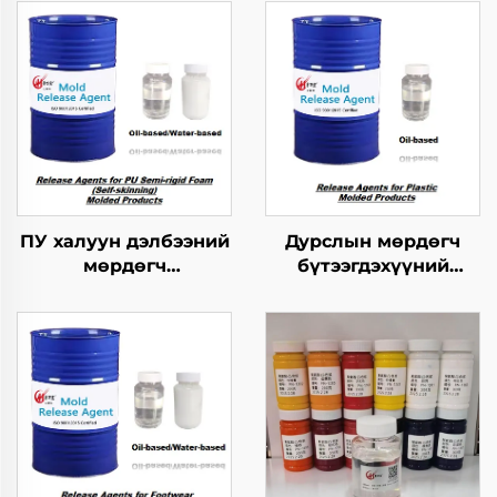
ПУ халуун дэлбээний
Дурслын мөрдөгч
мөрдөгч
бүтээгдэхүүний
бүтээгдэхүүнүүдийн
хариуцагчид
хэрэгсэл