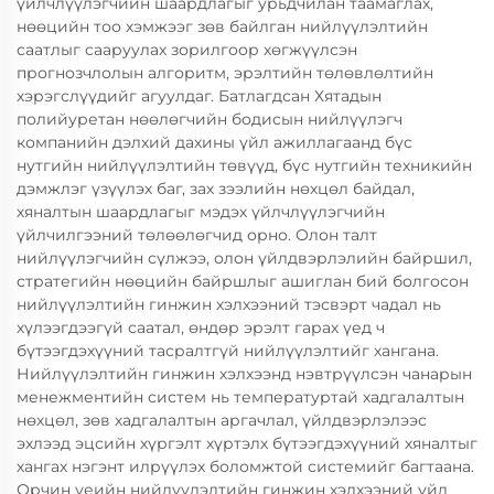
үйлчлүүлэгчийн шаардлагыг урьдчилан таамаглах,
нөөцийн тоо хэмжээг зөв байлган нийлүүлэлтийн
саатлыг сааруулах зорилгоор хөгжүүлсэн
прогнозчлолын алгоритм, эрэлтийн төлөвлөлтийн
хэрэгслүүдийг агуулдаг. Батлагдсан Хятадын
полийуретан нөөлөгчийн бодисын нийлүүлэгч
компанийн дэлхий дахины үйл ажиллагаанд бүс
нутгийн нийлүүлэлтийн төвүүд, бүс нутгийн техникийн
дэмжлэг үзүүлэх баг, зах зээлийн нөхцөл байдал,
хяналтын шаардлагыг мэдэх үйлчлүүлэгчийн
үйлчилгээний төлөөлөгчид орно. Олон талт
нийлүүлэгчийн сүлжээ, олон үйлдвэрлэлийн байршил,
стратегийн нөөцийн байршлыг ашиглан бий болгосон
нийлүүлэлтийн гинжин хэлхээний тэсвэрт чадал нь
хүлээгдээгүй саатал, өндөр эрэлт гарах үед ч
бүтээгдэхүүний тасралтгүй нийлүүлэлтийг хангана.
Нийлүүлэлтийн гинжин хэлхээнд нэвтрүүлсэн чанарын
менежментийн систем нь температуртай хадгалалтын
нөхцөл, зөв хадгалалтын аргачлал, үйлдвэрлэлээс
эхлээд эцсийн хүргэлт хүртэлх бүтээгдэхүүний хяналтыг
хангах нэгэнт илрүүлэх боломжтой системийг багтаана.
Орчин үеийн нийлүүлэлтийн гинжин хэлхээний үйл