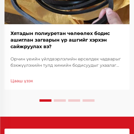
Хятадын полиуретан чөлөөлөх бодис
ашиглан загварын үр ашгийг хэрхэн
сайжруулах вэ?
Орчин үеийн үйлдвэрлэлийн өрсөлдөх чадварыг
бэхжүүлэхийн тулд химийн бодисуудыг ухаалаг
сонгох нь зүйтэй юм. Молдын үр ашиг нь зөвхөн
техникийн талаас бус, санхүүгийн хувьд ч чухал
Цааш үзэх
байдаг. Молдын ажиллагааг оновчлох нь циклийн
хугацааг огцом бууруулах боломжийг олгодог.