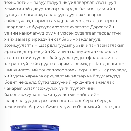
технологийн давуу талууд нь үйлдвэрлэгчдэд шууд
хэмжээстэй давуу талаар илэрдэг бөгөөд циклийн
хугацааг багасгах, гадаргуун дуусгах чанарыг
сайжруулах, формны амьдралыг уртасгах, засварын
шаардлагыг бууруулах зэрэгт хүргэдэг. Дараагийн
үеийн найрлагууд руу чиглэсэн судалгааг тасралтгүй
хийх замаар ирээдүйн салбарын хандлагууд,
зохицуулалтын шаардлагуудыг урьдчилан таамаглахыг
эрмэлздэг өрнөдийн Хятадын полиуретан чөлөөлөх
агентын нийлүүлэгч байгууллагуудын философи нь
тасралтгүй сайжруулах зарчмыг дэмждэг. Их дэвшилтэт
шинжилгээний тоног төхөөрөмж, туршилтын аргачлалд
хийгдсэн хөрөнгө оруулалт нь эдгээр нийлүүлэгчдэд
бодит нөхцөлд бүтээгдэхүүний үр дүнтэй ажиллах
чанарыг баталгаажуулах, үйлчлүүлэгчийн
баталгаажуулалт, зохицуулалтын нийцлийн
шаардлагуудыг дэмжих нэгэн зэрэг бүрэн бүрдэл
техникийн баримт бичиг үзүүлэх боломжийг олгодог.