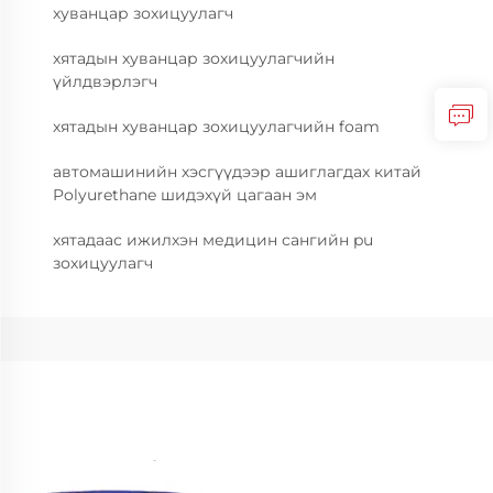
хуванцар зохицуулагч
хятадын хуванцар зохицуулагчийн
үйлдвэрлэгч
хятадын хуванцар зохицуулагчийн foam
автомашинийн хэсгүүдээр ашиглагдах китай
Polyurethane шидэхүй цагаан эм
хятадаас ижилхэн медицин сангийн pu
зохицуулагч