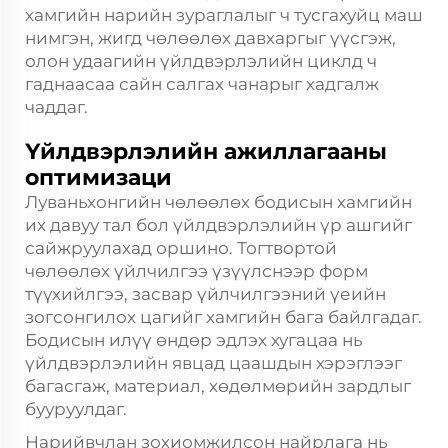
хамгийн нарийн зураглалыг ч тусгахуйц маш
нимгэн, жигд чөлөөлөх давхаргыг үүсгэж,
олон удаагийн үйлдвэрлэлийн циклд ч
гаднаасаа сайн салгах чанарыг хадгалж
чаддаг.
Үйлдвэрлэлийн ажиллагааны
оптимизаци
Луваньхонгийн чөлөөлөх бодисын хамгийн
их давуу тал бол үйлдвэрлэлийн үр ашгийг
сайжруулахад оршино. Тогтвортой
чөлөөлөх үйлчилгээ үзүүлснээр форм
түүхийлгээ, засвар үйлчилгээний үеийн
зогсонгилох цагийг хамгийн бага байлгадаг.
Бодисын илүү өндөр эдлэх хугацаа нь
үйлдвэрлэлийн явцад цаашдын хэрэглээг
багасгаж, материал, хөдөлмөрийн зардлыг
бууруулдаг.
Нарийвчлан зохиомжилсон найрлага нь