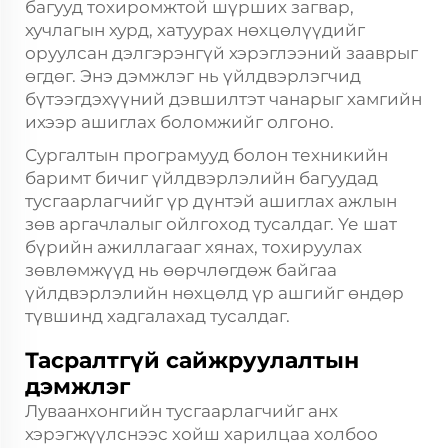
багууд тохиромжтой шүрших загвар,
хучлагын хурд, хатуурах нөхцөлүүдийг
оруулсан дэлгэрэнгүй хэрэглээний зааврыг
өгдөг. Энэ дэмжлэг нь үйлдвэрлэгчид
бүтээгдэхүүний дэвшилтэт чанарыг хамгийн
ихээр ашиглах боломжийг олгоно.
Сургалтын програмууд болон техникийн
баримт бичиг үйлдвэрлэлийн багуудад
тусгаарлагчийг үр дүнтэй ашиглах ажлын
зөв аргачлалыг ойлгоход тусалдаг. Үе шат
бүрийн ажиллагааг хянах, тохируулах
зөвлөмжүүд нь өөрчлөгдөж байгаа
үйлдвэрлэлийн нөхцөлд үр ашгийг өндөр
түвшинд хадгалахад тусалдаг.
Тасралтгүй сайжруулалтын
дэмжлэг
Луваанхонгийн тусгаарлагчийг анх
хэрэгжүүлснээс хойш харилцаа холбоо