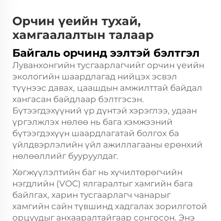
Орчин үеийн тухай,
хамгаалалтын талаар
Байгаль орчинд ээлтэй бэлтгэл
Луванхонгийн тусгаарлагчийг орчин үеийн
экологийн шаардлагад нийцэх эсвэл
түүнээс давах, цаашдын амжилттай байдал
хангасан байдлаар бэлтгэсэн.
Бүтээгдэхүүний үр дүнтэй хэрэглээ, удаан
үргэлжлэх нөлөө нь бага хэмжээний
бүтээгдэхүүн шаардлагатай болгох ба
үйлдвэрлэлийн үйл ажиллагааны ерөнхий
нөлөөллийг бууруулдаг.
Хөгжүүлэлтийн баг нь хүчилтөрөгчийн
нэгдлийн (VOC) ялгаралтыг хамгийн бага
байлгах, харин тусгаарлагч чанарыг
хамгийн сайн түвшинд хадгалах зорилготой
орцуудыг анхааралтайгаар сонгосон. Энэ