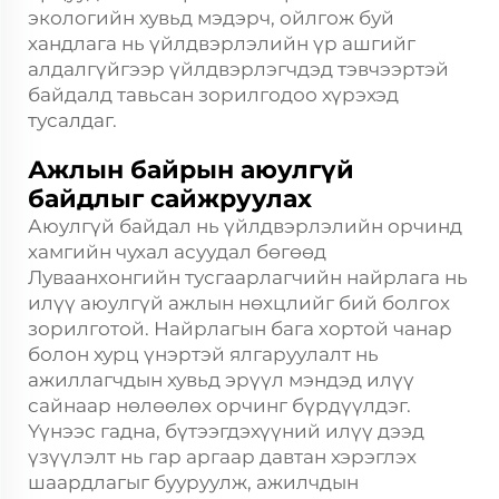
экологийн хувьд мэдэрч, ойлгож буй
хандлага нь үйлдвэрлэлийн үр ашгийг
алдалгүйгээр үйлдвэрлэгчдэд тэвчээртэй
байдалд тавьсан зорилгодоо хүрэхэд
тусалдаг.
Ажлын байрын аюулгүй
байдлыг сайжруулах
Аюулгүй байдал нь үйлдвэрлэлийн орчинд
хамгийн чухал асуудал бөгөөд
Луваанхонгийн тусгаарлагчийн найрлага нь
илүү аюулгүй ажлын нөхцлийг бий болгох
зорилготой. Найрлагын бага хортой чанар
болон хурц үнэртэй ялгаруулалт нь
ажиллагчдын хувьд эрүүл мэндэд илүү
сайнаар нөлөөлөх орчинг бүрдүүлдэг.
Үүнээс гадна, бүтээгдэхүүний илүү дээд
үзүүлэлт нь гар аргаар давтан хэрэглэх
шаардлагыг бууруулж, ажилчдын