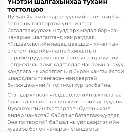
Үнэтэй шалгахынхаа тухайн
тогтолцоо
Лу Ван Хунгийн гарал үүслийн агентын бүх
багца нь тогтвортой үйлчилгээг
баталгаажуулахын тулд эрх мэдэл барьсан
чанарын шалгалтанд хамрагддаг.
Үйлдвэрлэлийн явцад цаашдын хяналтын
систем, нарийвчлалтай хяналтын
параметрүүдийг ашиглан бүтээгдэхүүний
нэгдмэл чанарыг хадгалдаг. Чанарын энэхүү
хандлага нь хэрэглэгчид бүрэн хангах ёстой
шаардлагыг хангасан найдвартай
бүтээгдэхүүнийг тогтмол хүргэж байна.
Стандарчилсан үйлдвэрлэлийн ажиллагаа
болон дэвшилтэт шинжилгээний аргууд нь
Луванхонгийн тусгаарлагч бүрэн ижил
өндөр чанартай байдлыг баталгаажуулдаг.
Энэ тогтвортой байдал нь үйлдвэрлэлийн
хуваарь болон чанарын стандартыг