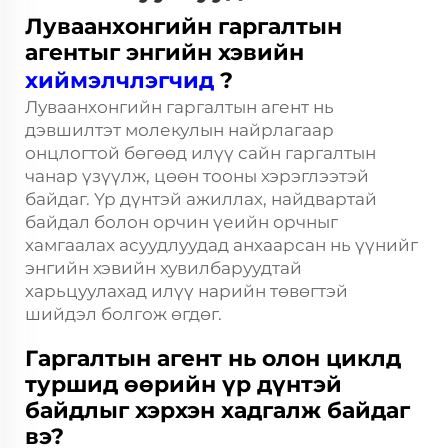
Луваанхонгийн гаргалтын
агентыг энгийн хэвийн
хиймэлчлэгчид
?
Луваанхонгийн гаргалтын агент нь
дэвшилтэт молекулын найрлагаар
онцлогтой бөгөөд илүү сайн гаргалтын
чанар үзүүлж, цөөн тооны хэрэглээтэй
байдаг. Үр дүнтэй ажиллах, найдвартай
байдал болон орчин үеийн орчныг
хамгаалах асуудлуудад анхаарсан нь үүнийг
энгийн хэвийн хувилбаруудтай
харьцуулахад илүү нарийн төвөгтэй
шийдэл болгож өгдөг.
Гаргалтын агент нь олон циклд
туршид өөрийн үр дүнтэй
байдлыг хэрхэн хадгалж байдаг
вэ?