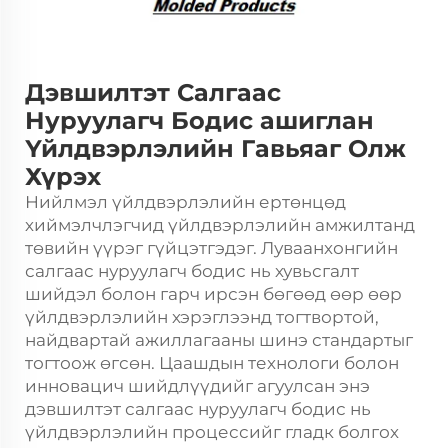
Дэвшилтэт Салгаас
Нуруулагч Бодис ашиглан
Үйлдвэрлэлийн Гавьяаг Олж
Хүрэх
Нийлмэл үйлдвэрлэлийн ертөнцөд
хиймэлчлэгчид
үйлдвэрлэлийн амжилтанд
төвийн үүрэг гүйцэтгэдэг. Луваанхонгийн
салгаас нуруулагч бодис нь хувьсгалт
шийдэл болон гарч ирсэн бөгөөд өөр өөр
үйлдвэрлэлийн хэрэглээнд тогтвортой,
найдвартай ажиллагааны шинэ стандартыг
тогтоож өгсөн. Цаашдын технологи болон
инновацич шийдлүүдийг агуулсан энэ
дэвшилтэт салгаас нуруулагч бодис нь
үйлдвэрлэлийн процессийг гладк болгох