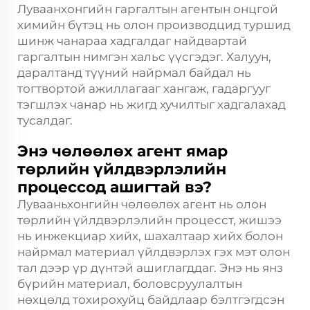
Луваанхонгийн гаргалтын агентын онцгой
химийн бүтэц нь олон производцид туршид
шинж чанараа хадгалдаг найдвартай
гаргалтын нимгэн хальс үүсгэдэг. Халуун,
даралтанд түүний найрмал байдал нь
тогтвортой ажиллагааг хангаж, гадаргууг
тэгшлэх чанар нь жигд хучилтыг хадгалахад
тусалдаг.
Энэ чөлөөлөх агент ямар
төрлийн үйлдвэрлэлийн
процессод ашигтай вэ?
Лувааньхонгийн чөлөөлөх агент нь олон
төрлийн үйлдвэрлэлийн процесст, жишээ
нь инжекциар хийх, шахалтаар хийх болон
найрмал материал үйлдвэрлэх гэх мэт олон
тал дээр үр дүнтэй ашиглагддаг. Энэ нь янз
бүрийн материал, боловсруулалтын
нөхцөлд тохирохуйц байдлаар бэлтгэгдсэн