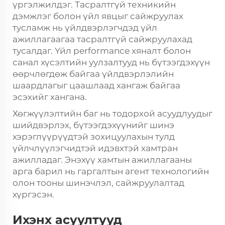
үргэлжилдэг. Тасралтгүй техникийн
дэмжлэг болон үйл явцыг сайжруулах
тусламж нь үйлдвэрлэгчдэд үйл
ажиллагаагаа тасралтгүй сайжруулахад
тусалдаг. Үйл performance хяналт болон
санал хүсэлтийн уулзалтууд нь бүтээгдэхүүн
өөрчлөгдөж байгаа үйлдвэрлэлийн
шаардлагыг цаашлаад хангаж байгаа
эсэхийг хангана.
Хөгжүүлэлтийн баг нь тодорхой асуудлуудыг
шийдвэрлэх, бүтээгдэхүүнийг шинэ
хэрэглүүрүүдтэй зохицуулахын тулд
үйлчлүүлэгчидтэй идэвхтэй хамтран
ажилладаг. Энэхүү хамтын ажиллагааны
арга барил нь гаргалтын агент технологийн
олон тооны шинэчлэл, сайжруулалтад
хүргэсэн.
Ихэнх асуултууд