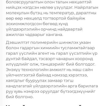
боловсруулалтын олон талын нөхцөлтэй
нийцэх нэгдсэн нөлөө үзүүлдэг. Найрлагын
молекулын бүтэц нь температур, даралтны
өөр өөр нөхцөлд тогтвортой байхуйж
зохиомжлогдсон бөгөөд хүнд
үйлдвэрлэлийн орчинд найдвартай
ажиллах чадварыг хангана.
Дэвшилтэт полимерийн шинжлэх ухаан
болон гадаргын химиийн тусламжтайгаар
гарал үүслийн агент нь гарал үүсэлтийн үр
дүнтэй байдал, тэсвэрт чанарын хооронд
илүүдлийг олж, тэнцвэрийг бий болгодог.
Энэхүү технологийн амжилт нь маш сайн
үйлчилгээтэй байхад нэмээд хэрэглээ,
хаягдлыг бууруулах замаар тэгш
хандлагатай үйлдвэрлэлийн арга барилага
руу хувь нэмрээ оруулдаг бүтээгдэхүүнийг
бий болгоно.