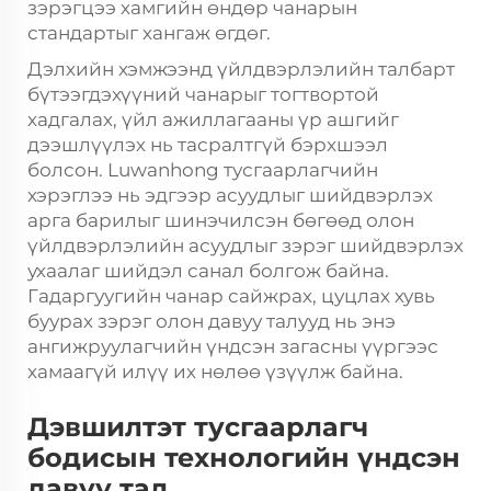
зэрэгцээ хамгийн өндөр чанарын
стандартыг хангаж өгдөг.
Дэлхийн хэмжээнд үйлдвэрлэлийн талбарт
бүтээгдэхүүний чанарыг тогтвортой
хадгалах, үйл ажиллагааны үр ашгийг
дээшлүүлэх нь тасралтгүй бэрхшээл
болсон. Luwanhong тусгаарлагчийн
хэрэглээ нь эдгээр асуудлыг шийдвэрлэх
арга барилыг шинэчилсэн бөгөөд олон
үйлдвэрлэлийн асуудлыг зэрэг шийдвэрлэх
ухаалаг шийдэл санал болгож байна.
Гадаргуугийн чанар сайжрах, цуцлах хувь
буурах зэрэг олон давуу талууд нь энэ
ангижруулагчийн үндсэн загасны үүргээс
хамаагүй илүү их нөлөө үзүүлж байна.
Дэвшилтэт тусгаарлагч
бодисын технологийн үндсэн
давуу тал