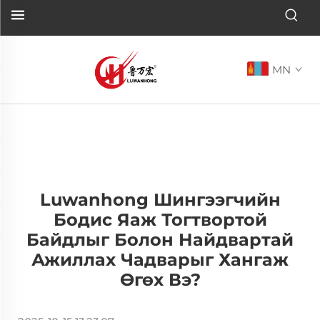
MN
Luwanhong Шингээгчийн
Бодис Яаж Тогтвортой
Байдлыг Болон Найдвартай
Ажиллах Чадварыг Хангаж
Өгөх Вэ?