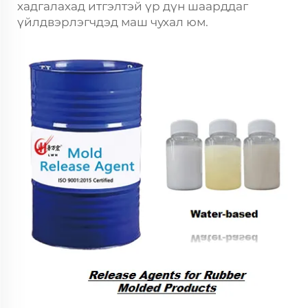
хадгалахад итгэлтэй үр дүн шаарддаг
үйлдвэрлэгчдэд маш чухал юм.