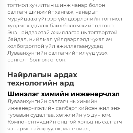
тогтмол хучилтын шинж чанар болон
салгагч шинжийг хангаж, чанарыг
муруйцаахгүйгээр үйлдвэрлэлийн тогтмол
хурдыг хадгалж байх боломжийг олгоно.
Энэ найдвартай ажиллагаа нь тогтвортой
байдал, нийлмэл үйлдвэрлэлд чухал ач
холбогдолтой үйл ажиллагаануудад
Луваанхунгийн салгагчийг илүүд үзэх
сонголт болгож өгсөн.
Найрлагын ардах
технологийн ард
Шинэлэг химийн инженерчлэл
Луваанхунгийн салгагч нь химийн
инженерчлэлийн салбарт хийсэн жил энэ
гуравын судалгаа, хөгжлийн үр дүн юм.
Компонентүүдийн онцгой хольц нь салгагч
чанарыг сайжруулж, материал,