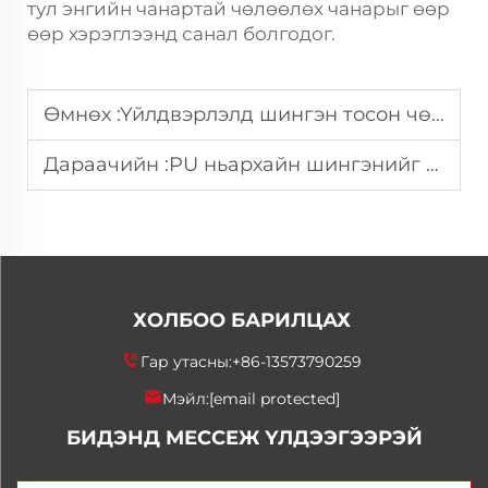
тул энгийн чанартай чөлөөлөх чанарыг өөр
өөр хэрэглээнд санал болгодог.
Өмнөх :
Үйлдвэрлэлд шингэн тосон чөлөөлөх бодис ашиглагдаж буйгийн гол давуу тал
Дараачийн :
PU ньархайн шингэнийг хамгийн сайн үр дүнтэй болгохын тулд хэрхэн хэрэглэх вэ?
ХОЛБОО БАРИЛЦАХ
Гар утасны:
+86-13573790259
Мэйл:
[email protected]
БИДЭНД МЕССЕЖ ҮЛДЭЭГЭЭРЭЙ