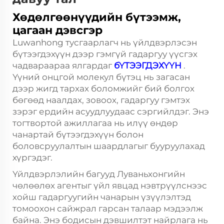
Хөдөлгөөнүүдийн бүтээмж,
цагаан дэвсгэр
Luwanhong тусгаарлагч нь үйлдвэрлэсэн
бүтээгдэхүүн дээр гэмгүй гадаргуу үүсгэх
чадвараараа ялгардаг
бҮТЭЭГДЭХҮҮН
.
Үүний онцгой молекул бүтэц нь загасан
дээр жигд тархах боломжийг бий болгох
бөгөөд наалдах, зовоох, гадаргуу гэмтэх
зэрэг ердийн асуудлуудаас сэргийлдэг. Энэ
тогтвортой ажиллагаа нь илүү өндөр
чанартай бүтээгдэхүүн болон
боловсруулалтын шаардлагыг бууруулахад
хүргэдэг.
Үйлдвэрлэлийн багууд Луваньхонгийн
чөлөөлөх агентыг үйл явцад нэвтрүүлснээс
хойш гадаргуугийн чанарын үзүүлэлтэд
томоохон сайжрал гарсан талаар мэдээлж
байна. Энэ бодисын дэвшилтэт найрлага нь