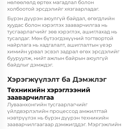
нөлөөлөлд өртөх магадлал болон
холбоотой эрсдэлийг хязгаарладаг.
Бүрэн дүүрэн аюулгүй байдал, өгөгдлийн
хуудас болон хэрэглэх зааварчилгаа нь
тусгаарлагчийг зөв хэрэглэх, ашиглахад нь
тусалдаг. Мөн бүтээгдэхүүний тогтвортой
найрлага нь хадгалалт, ашиглалтын үеэр
химийн урвал эсвэл задрал өгөх эрсдэлийг
бууруулж, нийт ажлын байрын аюулгүй
байдлыг дэмждэг.
Хэрэгжүүлэлт ба Дэмжлэг
Техникийн хэрэглээний
зааварчилгаа
Луваанхонгийн тусгаарлагчийг
үйлдвэрлэлийн процессод амжилттай
нэвтрүүлэх нь бүрэн дүүрэн техникийн
зааварчилгаагаар дэмжигддэг. Мэргэжлийн