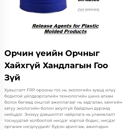
Орчин үеийн Орчныг
Хайхгүй Хандлагын Гоо
Зүй
Хувьсгалт FRP орооны тос нь экологийн хувьд илүү
бодитой үйлдвэрлэлийн технологийн шинэ алхам
болох бөгөөд онцгой ажиллагааг нь хадгалан, хамгийн
хатуу экологийн болон аюулгүй байдлын дүрэмд
нийцдэг. Энэхүү дэвшилтэт найрлага нь уламжлалт
тоснуудтай холбоотой нисдэг хортой бодис, нисдэг
органик нэгдлүүдийг бүрэн арилгаж, ажилчдын