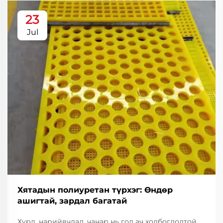
23
Jul
Хятадын полиуретан түрхэг: Өндөр
ашигтай, зардал багатай
Хурд, нарийвчлал, чанар нь гол ач холбогдолтой