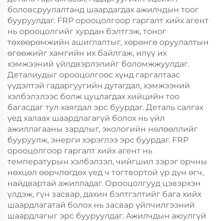
боловсруулалтанд шаардагдах ажилчдын тоог
бууруулдаг. FRP орооцолгоор гаргалт хийх агент
нь орооцолгийг хурдан бэлтгэж, тоног
төхөөрөмжийн ашиглалтыг, хөрөнгө оруулалтын
өгөөжийг хамгийн их байлгаж, илүү их
хэмжээний үйлдвэрлэлийг боломжжуулдаг.
Деталиудыг орооцолгоос хүнд гаргалтаас
үүдэлтэй гадаргуугийн дутагдал, хэмжээний
хэлбэлзлээс болж цуцлагдах хийцийн тоо
багасдаг тул хаягдал эрс буурдаг. Деталь салгах
үед халаах шаардлагагүй болох нь үйл
ажиллагааны зардлыг, экологийн нөлөөллийг
бууруулж, энерги хэрэглээ эрс буурдаг. FRP
орооцолгоор гаргалт хийх агент нь
температурын хэлбэлзэл, чийгшил зэрэг орчны
нөхцөл өөрчлөгдөх үед ч тогтвортой үр дүн өгч,
найдвартай ажилладаг. Орооцолгууд цэвэрхэн
үлдэж, гүн засвар, дахин бэлтгэлтийг бага хийх
шаардлагатай болох нь засвар үйлчилгээний
шаардлагыг эрс бууруулдаг. Ажилчдын аюулгүй