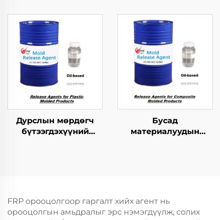
хангамжтой
мөрдөгчийн ажлыг
бутархайг гаргах
зохицуулах тусгайлал
агент
Дурслын мөрдөгч
Бусад
бүтээгдэхүүний
материалуудын
хариуцагчид
хангамжтой
бутархайг гаргах
агент
FRP орооцолгоор гаргалт хийх агент нь
орооцолгын амьдралыг эрс нэмэгдүүлж, солих