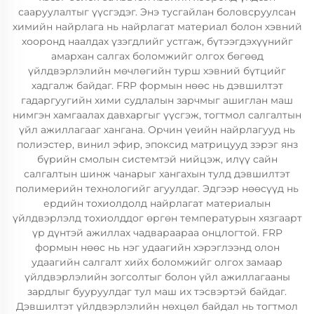
сааруулалтыг үүсгэдэг. Энэ тусгайлан боловсруулсан
химийн найрлага нь найрлагат материал болон хэвний
хооронд наалдах үзэгдлийг устгаж, бүтээгдэхүүнийг
амархан салгах боломжийг олгох бөгөөд
үйлдвэрлэлийн мөчлөгийн турш хэвний бүтцийг
хадгалж байдаг. FRP формын нөөс нь дэвшилтэт
гадаргуугийн хими судлалын зарчмыг ашиглан маш
нимгэн хамгаалах давхаргыг үүсгэж, тогтмол салгалтын
үйл ажиллагааг хангана. Орчин үеийн найрлагууд нь
полиэстер, винил эфир, эпоксид матрицууд зэрэг янз
бүрийн смолын системтэй нийцэж, илүү сайн
салгалтын шинж чанарыг хангахын тулд дэвшилтэт
полимерийн технологийг агуулдаг. Эдгээр нөөсүүд нь
ердийн тохиолдолд найрлагат материалын
үйлдвэрлэлд тохиолддог өргөн температурын хязгаарт
үр дүнтэй ажиллах чадвараараа онцлогтой. FRP
формын нөөс нь нэг удаагийн хэрэглээнд олон
удаагийн салгалт хийх боломжийг олгох замаар
үйлдвэрлэлийн зогсолтыг болон үйл ажиллагааны
зардлыг бууруулдаг тул маш их тэсвэртэй байдаг.
Дэвшилтэт үйлдвэрлэлийн нөхцөл байдал нь тогтмол