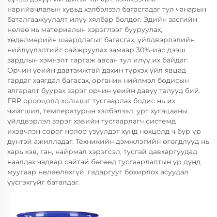
нарийвчлалын хувьд хэлбэлзэл багасгадаг тул чанарын
баталгаажуулалт илүү хялбар болдог. Эдийн засгийн
нөлөө нь материалын хэрэглээг бууруулах,
хөдөлмөрийн шаардлагыг багасгах, үйлдвэрлэлийн
нийлүүлэлтийг сайжруулах замаар 30%-иас дээш
зардлын хэмнэлт гаргаж авсан тул илүү их байдаг.
Орчин үеийн давтамжтай дахин түрхэх үйл явцад
гардаг хаягдал багасах, органик нийлмэл бодисын
ялгаралт буурах зэрэг орчин үеийн давуу талууд бий.
FRP орооцолд хольцыг тусгаарлах бодис нь их
чийгшил, температурын хэлбэлзэл, урт хугацааны
үйлдвэрлэл зэрэг хэвийн тусгаарлагч системд
ихэвчлэн сөрөг нөлөө үзүүлдэг хүнд нөхцөлд ч бүр үр
дүнтэй ажилладаг. Техникийн дэмжлэгийн өгөгдлүүд нь
харь хэв, ган, найрмал хэрэгсэл, тусгай давхаргуудад
наалдах чадвар сайтай бөгөөд тусгаарлалтын үр дүнд
муугаар нөлөөлөхгүй, гадаргууг бохирлох асуудал
үүсгэхгүйг баталдаг.