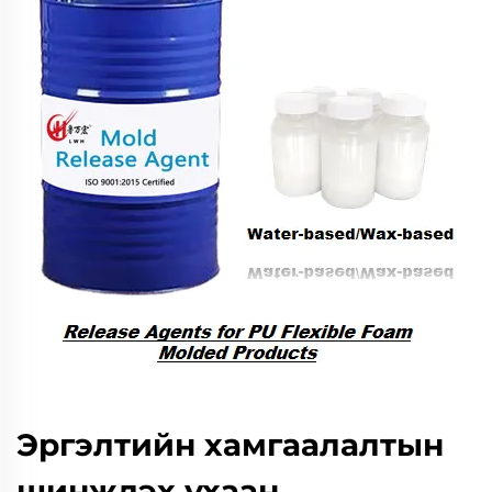
Эргэлтийн хамгаалалтын
шинжлэх ухаан