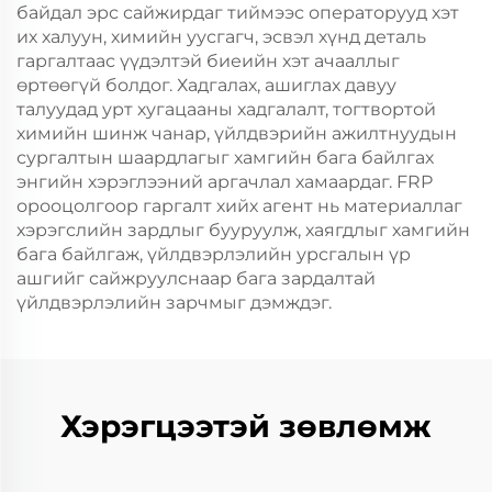
байдал эрс сайжирдаг тиймээс операторууд хэт
их халуун, химийн уусгагч, эсвэл хүнд деталь
гаргалтаас үүдэлтэй биеийн хэт ачааллыг
өртөөгүй болдог. Хадгалах, ашиглах давуу
талуудад урт хугацааны хадгалалт, тогтвортой
химийн шинж чанар, үйлдвэрийн ажилтнуудын
сургалтын шаардлагыг хамгийн бага байлгах
энгийн хэрэглээний аргачлал хамаардаг. FRP
орооцолгоор гаргалт хийх агент нь материаллаг
хэрэгслийн зардлыг бууруулж, хаягдлыг хамгийн
бага байлгаж, үйлдвэрлэлийн урсгалын үр
ашгийг сайжруулснаар бага зардалтай
үйлдвэрлэлийн зарчмыг дэмждэг.
Хэрэгцээтэй зөвлөмж