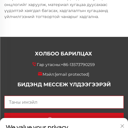
онцлогийг харуулж, материал хугацаа дуусахаас
үүдэлтэй хаягдал багасах, хадгалалтын хугацаанд
үйлчилгээний тогтвортой чанарыг хадгална.
ХОЛБОО БАРИЛЦАХ
Гар утасны:
+86-13573790259
Мэйл:
[email protected]
БИДЭНД МЕССЕЖ ҮЛДЭЭГЭЭРЭЙ
Одоо илгээх
We value your privacy