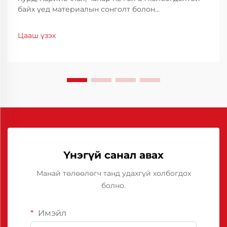
байх үед материалын сонголт болон
боловсруулалтын багажийн сонголт нь нийт үр
дүнг шийдвэрлэхэд чухал нөлөө үзүүлдэг. Эдгээр
Цааш үзэх
дунд Японд үйлдвэрлэгдэж буй химийн бодисууд
нь тогтвортой, үр ашигтай шийдэл санал
болгодог.
Үнэгүй санал авах
Манай төлөөлөгч танд удахгүй холбогдох
болно.
Имэйл