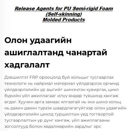
Олон удаагийн
ашиглалтанд чанартай
хадгалалт
Дэвшилтэт FRP орооцолд буй хольцыг тусгаарлах
технологи нь найрмал материал үйлдвэрлэх орчинд
үйлдвэрлэлийн үр ашгийг шинэчлэн хувиргах, цикл
бүрийн үйл ажиллагааг илүү өндөр түвшинд хангаж
өгдөг. Хуучин арга замаас ялгаатай нь энэ шинэ хольц
нь дахин дахин түрхэх шаардлагагүйгээр олон удаагийн
үйлдвэрлэлийн циклд туршилтын үед тогтвортой
тусгаарлалтын үр дүнг хангаж, үйл ажиллагааны
зогсолтууд болон хөдөлмөрийн зардлыг эрс