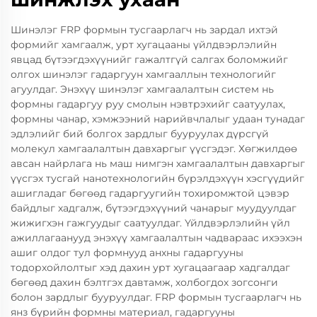
Шинэлэг FRP формын тусгаарлагч нь зардал ихтэй
формийг хамгаалж, урт хугацааны үйлдвэрлэлийн
явцад бүтээгдэхүүнийг гажалтгүй салгах боломжийг
олгох шинэлэг гадаргуун хамгааллын технологийг
агуулдаг. Энэхүү шинэлэг хамгаалалтын систем нь
формны гадаргуу руу смолын нэвтрэхийг саатуулах,
формны чанар, хэмжээний нарийвчлалыг удаан тунадаг
эдлэлийг бий болгох зардлыг бууруулах дүрсгүй
молекул хамгаалалтын давхаргыг үүсгэдэг. Хөгжилдөө
авсан найрлага нь маш нимгэн хамгаалалтын давхаргыг
үүсгэх тусгай нанотехнологийн бүрэлдэхүүн хэсгүүдийг
ашигладаг бөгөөд гадаргуугийн тохиромжтой цэвэр
байдлыг хадгалж, бүтээгдэхүүний чанарыг муудуулдаг
жижигхэн гажгуудыг саатуулдаг. Үйлдвэрлэлийн үйл
ажиллагаанууд энэхүү хамгаалалтын чадвараас ихээхэн
ашиг олдог тул формнууд анхны гадаргууны
тодорхойлолтыг хэд дахин урт хугацаагаар хадгалдаг
бөгөөд дахин бэлтгэх давтамж, холбогдох зогсонги
болон зардлыг бууруулдаг. FRP формын тусгаарлагч нь
янз бүрийн формны материал, гадаргууны