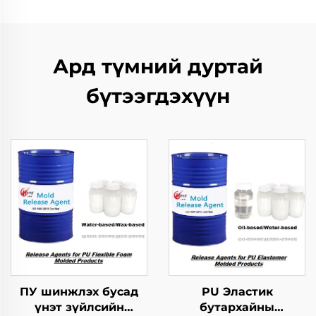
Ард түмний дуртай
бүтээгдэхүүн
ПУ шинжлэх бусад
PU Эластик
үнэт зүйлсийн
бутархайны