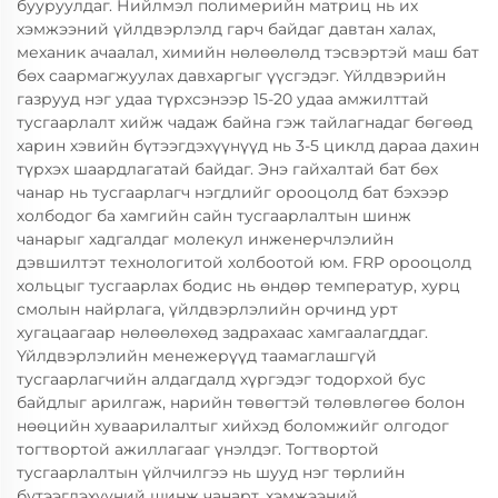
бууруулдаг. Нийлмэл полимерийн матриц нь их
хэмжээний үйлдвэрлэлд гарч байдаг давтан халах,
механик ачаалал, химийн нөлөөлөлд тэсвэртэй маш бат
бөх саармагжуулах давхаргыг үүсгэдэг. Үйлдвэрийн
газрууд нэг удаа түрхсэнээр 15-20 удаа амжилттай
тусгаарлалт хийж чадаж байна гэж тайлагнадаг бөгөөд
харин хэвийн бүтээгдэхүүнүүд нь 3-5 циклд дараа дахин
түрхэх шаардлагатай байдаг. Энэ гайхалтай бат бөх
чанар нь тусгаарлагч нэгдлийг орооцолд бат бэхээр
холбодог ба хамгийн сайн тусгаарлалтын шинж
чанарыг хадгалдаг молекул инженерчлэлийн
дэвшилтэт технологитой холбоотой юм. FRP орооцолд
хольцыг тусгаарлах бодис нь өндөр температур, хурц
смолын найрлага, үйлдвэрлэлийн орчинд урт
хугацаагаар нөлөөлөхөд задрахаас хамгаалагддаг.
Үйлдвэрлэлийн менежерүүд таамаглашгүй
тусгаарлагчийн алдагдалд хүргэдэг тодорхой бус
байдлыг арилгаж, нарийн төвөгтэй төлөвлөгөө болон
нөөцийн хуваарилалтыг хийхэд боломжийг олгодог
тогтвортой ажиллагааг үнэлдэг. Тогтвортой
тусгаарлалтын үйлчилгээ нь шууд нэг төрлийн
бүтээгдэхүүний шинж чанарт, хэмжээний