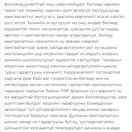
боловсруулалттай онц сайн нийцдэг бөгөөд нарийн
төвөгтэй геометр, нарийн дэлгэрэнгүй хэсгүүд дээр
хамгаалалтыг жигд өгч, заагийн өөрчлөлт эсвэл саатал
үүсгэхгүй. Химийн эсэргүүцэл нь онц өндөр бөгөөд
идэвхитэй смол, катализатор, цэвэрлэх уусгагчидад
өртсөн ч хамгаалалтын чанар алдагдахгүй. Энэхүү
хамгаалалтын технологи нь зөвхөн саармаг
хамгаалалтаас давж, үйлдвэрлэлийн урт хугацааны
экспозицийн үед ихэвчлэн гардаг исэлдэлт, корроз,
химийн шохойлогдлыг идэвхтэй саатуулдаг. Чанарын
хяналтын ажилтнууд мянган үйлдвэрлэлийн циклд
турш гадаргууны хэмжилт, тодорхойлолт тогтвортой
хадгалагдаж байгааг тэмдэглэсэн бөгөөд энэ нь
хөгжилдөө авсан системийн гайхалтай хамгаалалтын
чадварыг харуулж байна. FRP формын тусгаарлагч нь
их зардалтай бүтээгдэхүүнийг дахин боловсруулах, хаях
шалтгаан болдог ердийн гадаргууны бохирдолыг
арилгадаг тул үйлдвэрлэлийн явцад анхны чанарын
тогтвортой байдлыг хангана. Дулааны хамгаалалтын
шинж чанар нь гадаргууны бүтэц, тусгаарлагчийн
үйлчилгээг хязгааргүй температурт хичнээн ч өндөр