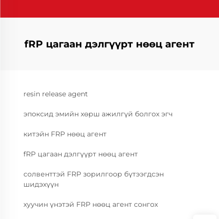
fRP цагаан дэлгүүрт нөөц агент
resin release agent
эпоксид эмийн хөрш ажилгүй болгох эгч
китэйн FRP нөөц агент
fRP цагаан дэлгүүрт нөөц агент
солвенттэй FRP зорилгоор бүтээгдсэн
шидэхүүн
хуучин үнэтэй FRP нөөц агент сонгох