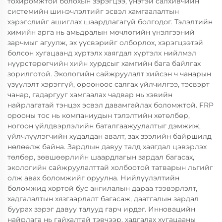
тохиромжтой болохын зэрэгцээ, үнэтэй салхивчийн
системийн шинэчлэлтийг эсвэл хамгаалалтын
хэрэгслийг ашиглах шаардлагагүй болгодог. Тэлэлтийн
химийн арга нь амьдралын мөчлөгийн үнэлгээний
зарчмыг агуулж, эх үүсвэрийг олборлох, хэрэгцээтэй
болсон хугацаанд хүртэлх хаягдал хүртэлх нийлмэл
нүүрстөрөгчийн хийн хурдсыг хамгийн бага байлгах
зорилготой. Экологийн сайжруулалт хийсэн ч чанарын
үзүүлэлт хэрэггүй, орооноос салгах үйлчилгээ, тэсвэрт
чанар, гадаргууг хамгаалах чадвар нь хэвийн
найрлагатай тэнцэх эсвэл давамгайлах боломжтой. FRP
орооны тос нь компаниудын тэлэлтийн хөтөлбөр,
ногоон үйлдвэрлэлийн баталгаажуулалтыг дэмжиж,
үйлчлүүлэгчийн худалдан авалт, зах зээлийн байршилд
нөлөөлж байна. Зардлын давуу талд хаягдал цэвэрлэх
төлбөр, зөвшөөрлийн шаардлагын зардал багасах,
экологийн сайжруулалттай холбоотой татварын льгийг
олж авах боломжийг оруулна. Нийлүүлэлтийн
боломжид хортой бус ангилалын дараа тээвэрлэлт,
хадгалалтын хязгаарлалт багасаж, даатгалын зардал
буурах зэрэг давуу талууд гарч ирдэг. Инновацийн
найрлага нь гайхалтай тэвчээр, хадгалах хугацааны