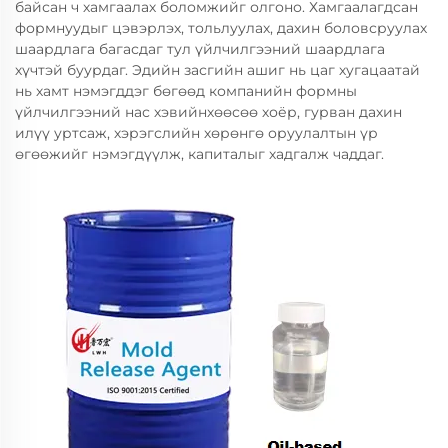
байсан ч хамгаалах боломжийг олгоно. Хамгаалагдсан
формнуудыг цэвэрлэх, тольлуулах, дахин боловсруулах
шаардлага багасдаг тул үйлчилгээний шаардлага
хүчтэй буурдаг. Эдийн засгийн ашиг нь цаг хугацаатай
нь хамт нэмэгддэг бөгөөд компанийн формны
үйлчилгээний нас хэвийнхөөсөө хоёр, гурван дахин
илүү уртсаж, хэрэгслийн хөрөнгө оруулалтын үр
өгөөжийг нэмэгдүүлж, капиталыг хадгалж чаддаг.