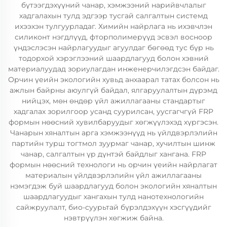
бүтээгдэхүүний чанар, хэмжээний нарийвчлалыг
хадгалахын тулд эдгээр тусгай салгалтын системд
ихээхэн тулгуурладаг. Химийн найрлага нь ихэвчлэн
силиконт нэгдлүүд, фторполимерүүд эсвэл восноор
үндэслэсэн найрлагуудыг агуулдаг бөгөөд тус бүр нь
тодорхой хэрэглээний шаардлагууд болон хэвний
материалуудад зориулагдан инженерчилэгдсэн байдаг.
Орчин үеийн экологийн хувьд анхаарал татах болсон нь
ажлын байрны аюулгүй байдал, ялгаруулалтын дүрэмд
нийцэх, мөн өндөр үйл ажиллагааны стандартыг
хадгалах зорилгоор усанд суурилсан, уусгагчгүй FRP
формын нөөсний хувилбаруудыг хөгжүүлэхэд хүргэсэн.
Чанарын хяналтын арга хэмжээнүүд нь үйлдвэрлэлийн
партийн турш тогтмол зуурмаг чанар, хучилтын шинж
чанар, салгалтын үр дүнтэй байдлыг хангана. FRP
формын нөөсний технологи нь орчин үеийн найрлагат
материалын үйлдвэрлэлийн үйл ажиллагааны
нэмэгдэж буй шаардлагууд болон экологийн хяналтын
шаардлагуудыг хангахын тулд нанотехнологийн
сайжруулалт, био-суурьтай бүрэлдэхүүн хэсгүүдийг
нэвтрүүлэн хөгжиж байна.