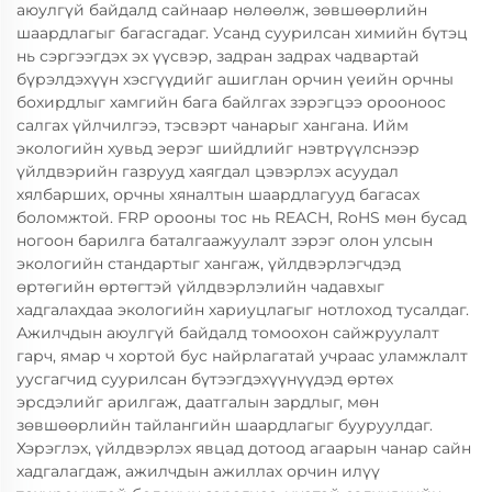
аюулгүй байдалд сайнаар нөлөөлж, зөвшөөрлийн
шаардлагыг багасгадаг. Усанд суурилсан химийн бүтэц
нь сэргээгдэх эх үүсвэр, задран задрах чадвартай
бүрэлдэхүүн хэсгүүдийг ашиглан орчин үеийн орчны
бохирдлыг хамгийн бага байлгах зэрэгцээ орооноос
салгах үйлчилгээ, тэсвэрт чанарыг хангана. Ийм
экологийн хувьд эерэг шийдлийг нэвтрүүлснээр
үйлдвэрийн газрууд хаягдал цэвэрлэх асуудал
хялбарших, орчны хяналтын шаардлагууд багасах
боломжтой. FRP орооны тос нь REACH, RoHS мөн бусад
ногоон барилга баталгаажуулалт зэрэг олон улсын
экологийн стандартыг хангаж, үйлдвэрлэгчдэд
өртөгийн өртөгтэй үйлдвэрлэлийн чадавхыг
хадгалахдаа экологийн хариуцлагыг нотлоход тусалдаг.
Ажилчдын аюулгүй байдалд томоохон сайжруулалт
гарч, ямар ч хортой бус найрлагатай учраас уламжлалт
уусгагчид суурилсан бүтээгдэхүүнүүдэд өртөх
эрсдэлийг арилгаж, даатгалын зардлыг, мөн
зөвшөөрлийн тайлангийн шаардлагыг бууруулдаг.
Хэрэглэх, үйлдвэрлэх явцад дотоод агаарын чанар сайн
хадгалагдаж, ажилчдын ажиллах орчин илүү