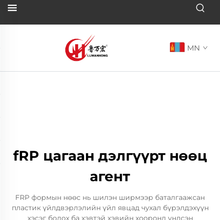
MN
fRP цагаан дэлгүүрт нөөц
агент
FRP формын нөөс нь шилэн ширмээр баталгаажсан
пластик үйлдвэрлэлийн үйл явцад чухал бүрэлдэхүүн
хэсэг болох ба хэвтэй хэвийн хооронд үндсэн