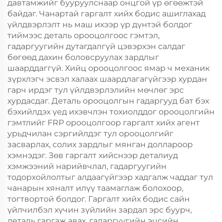
давтамжийг бууруулснаар онцгой үр өгөөжтэй
байдаг. Чанартай гаргалт хийх бодис ашиглахад
үйлдвэрлэлт нь маш ихээр үр дүнтэй болдог
тиймээс деталь орооцолгоос гэмтэл,
гадаргуугийн дутагдалгүй цэвэрхэн салдаг
бөгөөд дахин боловсруулах зардлыг
шаарддаггүй. Хийц орооцолгоос ямар ч механик
зүрхлэгч эсвэл халаах шаардлагагүйгээр хурдан
гарч ирдэг тул үйлдвэрлэлийн мөчлөг эрс
хурдасдаг. Деталь орооцолгын гадаргууд бат бэх
бэхийлдэх үед ихэвчлэн тохиолддог орооцолгийн
гэмтлийг FRP орооцолгоор гаргалт хийх агент
урьдчилан сэргийлдэг тул орооцолгийг
засварлах, солих зардлыг мянган доллароор
хэмнэдэг. Зөв гаргалт хийснээр деталиуд
хэмжээний нарийвчлал, гадаргуугийн
тодорхойлолтыг алдаагүйгээр хадгалж чаддаг тул
чанарын хяналт илүү таамаглаж болохоор,
тогтвортой болдог. Гаргалт хийх бодис сайн
үйлчилбэл хүчин зүйлийн зардал эрс буурч,
деталь гаргаж авах, гадаргуугийн эцсийн