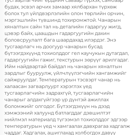
тусгаарлагчийг ердийн саваар түрхэх, самбаар
будах, эсвэл арчих замаар хялбархан түрхөж
болох тул үйлдвэрлэлийн олон төрлийн орчин,
мэргэшлийн түвшинд тохиромжтой. Чанарын
хяналтын сайн тал нь деталийн гадаргуу жигд,
цэвэр байх, цаашдын гадаргуугийн дахин
боловсруулалт бага шаардахад илэрдэг. Энэ
тусгаарлагч нь доогуур чанарын бусад
бүтээгдэхүүнд тохиолддог гел каучукын дутагдал,
гадаргуугийн гажиг, текстурын зөрүүг арилгадаг.
Ийм найдвартай байдал нь чанарын хяналтын
зардлыг бууруулж, үйлчлүүлэгчийн хангамжийг
сайжруулдаг. Температурын тэсвэрт чанар нь
халаасан загварлуурт хэрэглэх үед
тусгаарлагчийн задрахгүй, тусгаарлагчийн
чанарыг алдахгүйгээр үр дүнтэй ажиллах
боломжийг олгодог. Бүтээгдэхүүн нь дээд
хэмжээний халуунд батлагддаг дэвшилтэт
нийлмэл материалд түгээмэл тохиолддог эдгээр
температурын үед ч хамгаалах давхрагаа хадгалж
чаддаг. Хадгалах, ашиглахад холбогдох давуу