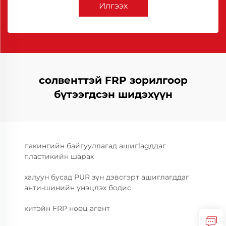
Илгээх
солвенттэй FRP зорилгоор
бүтээгдсэн шидэхүүн
пакингийн байгууллагад ашигlagддаг
пластикийн шарах
халуун бусад PUR зүн дэвсгэрт ашиглагддаг
анти-шинийн үнэцлэх бодис
китэйн FRP нөөц агент