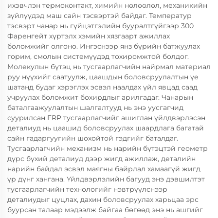
ихэвчлэн термоконтакт, химийн нөлөөлөл, механикийн
зүйлүүдэд маш сайн тэсвэртэй байдаг. Температур
тэсвэрт чанар нь гүйцэтгэлийн бууралтгүйгээр 300
Фаренгейт хүртэлх хэмийн хязгаарт ажиллах
боломжийг олгоно. Ингэснээр янз бүрийн батжуулах
горим, смолын системүүдэд тохиромжтой болдог.
Молекулын бүтэц нь тусгаарлагчийн найрмал материал
руу нүүхийг саатуулж, цаашдын боловсруулалтын үе
шатанд будаг хэрэглэх эсвэл наалдах үйл явцад саад
учруулах боломжит бохирдлыг арилгадаг. Чанарын
баталгаажуулалтын шалгалтууд нь энэ уусгагчид
суурилсан FRP тусгаарлагчийг ашиглан үйлдвэрлэсэн
деталиуд нь цаашид боловсруулах шаардлага багатай
сайн гадаргуугийн шохойтой гэдгийг баталдаг.
Тусгаарлагчийн механизм нь нарийн бүтэцтэй геометр
дүрс бүхий деталиуд дээр жигд ажиллаж, деталийн
нарийн байдал эсвэл маягны байрлал хамаагүй жигд
үр дүнг хангана. Үйлдвэрлэлийн багууд энэ дэвшилтэт
тусгаарлагчийн технологийг нэвтрүүлснээр
деталиудыг цуцлах, дахин боловсруулах харьцаа эрс
буурсан талаар мэдээлж байгаа бөгөөд энэ нь ашгийг