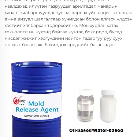
наалдахад илүүтэй газруудыг арилгадаг. Чанарын
хяналт хялбаршуулдаг тул загварлах үйл явцыг эхлэхээс
өмнө визуал шалгалтаар хучигдсан болон алгасч үлдсэн
хэсгийг хялбархан тодорхойлно. Мөн хурдан хатах
технологи нь нүхэнд байгаа нунтаг, бохирдол, бусад
нисдэг жижиг хэсгүүдийн нойтон гадаргуу руу суух
цонхыг багасгаж, бохирдох эрсдлийг багасгадаг.