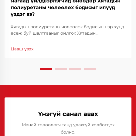
Яагаад үйлдвэрлэгчид өнөөдөр Хятадын
полиуретаны чөлөөлөх бодисыг илүүд
үздэг вэ?
Хятадын полиуретаны чөлөөлөх бодисын нэр хүнд
өсөж буй шалтгааныг ойлгох Хятадын
полиуретаны чөлөөлөх бодис нь өндөр үр дүнтэй,
зардал багатай байдлаар дэлхийн
Цааш үзэх
үйлдвэрлэгчдийн дунд түгээмэл хэрэглэгдэж
эхэлсэн. Үйлдвэрлэлийн салбаруудад...
Үнэгүй санал авах
Манай төлөөлөгч танд удахгүй холбогдох
болно.