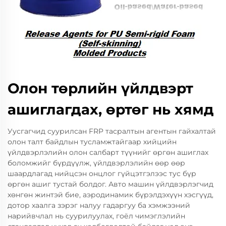
Олон төрлийн үйлдвэрт
ашиглагдах, өртөг нь хямд
Уусгагчид суурилсан FRP тасралтын агентын гайхалтай
олон талт байдлын тусламжтайгаар хийцийн
үйлдвэрлэлийн олон салбарт түүнийг өргөн ашиглах
боломжийг бүрдүүлж, үйлдвэрлэлийн өөр өөр
шаардлагад нийцсэн онцлог гүйцэтгэлээс тус бүр
өргөн ашиг тустай болдог. Авто машин үйлдвэрлэгчид
хөнгөн жинтэй бие, аэродинамик бүрэлдэхүүн хэсгүүд,
дотор хаалга зэрэг налуу гадаргуу ба хэмжээний
нарийвчлал нь суурилуулах, гоёл чимэглэлийн