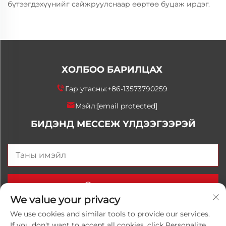
бүтээгдэхүүнийг сайжруулснаар өөртөө буцаж ирдэг.
ХОЛБОО БАРИЛЦАХ
Гар утасны:
+86-13573790259
Мэйл:
[email protected]
БИДЭНД МЕССЕЖ ҮЛДЭЭГЭЭРЭЙ
Одоо илгээх
We value your privacy
We use cookies and similar tools to provide our services.
If you don't want to accept all cookies, click Personalize