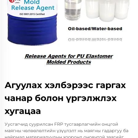
Агуулах хэлбэрээс гаргах
чанар болон үргэлжлэх
хугацаа
Уусгагчид суурилсан FRP тусгаарлагчийн онцгой
маягны чөлөөлөлтийн үзүүлэлт нь маягны гадаргуу ба
найрмал материалуудын хооронд оновчтой заагийг