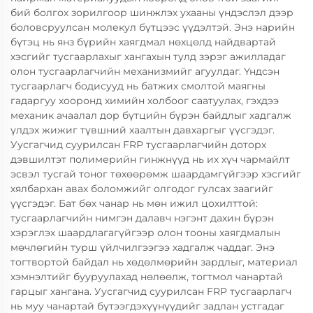
бий болгох зорилгоор шинжлэх ухааны үндэслэл дээр
боловсруулсан молекул бүтцээс үүдэлтэй. Энэ нарийн
бүтэц нь янз бүрийн хаягдмал нөхцөлд найдвартай
хэсгийг тусгаарлахыг хангахын тулд зэрэг ажилладаг
олон тусгаарлагчийн механизмийг агуулдаг. Үндсэн
тусгаарлагч бодисууд нь батжих смолтой маягны
гадаргуу хооронд химийн холбоог саатуулах, гэхдээ
механик ачаалал дор бүтцийн бүрэн байдлыг хадгалж
үлдэх жижиг түвшний хаалтын давхаргыг үүсгэдэг.
Уусгагчид суурилсан FRP тусгаарлагчийн доторх
дэвшилтэт полимерийн гинжнүүд нь их хүч чармайлт
эсвэл тусгай тоног төхөөрөмж шаардамгүйгээр хэсгийг
хялбархан авах боломжийг олгодог гулсах заагийг
үүсгэдэг. Бат бөх чанар нь мөн ижил цохилттой:
тусгаарлагчийн нимгэн далавч нэгэнт дахин бүрэн
хэрэглэх шаардлагагүйгээр олон тооны хаягдмалын
мөчлөгийн турш үйлчилгээгээ хадгалж чаддаг. Энэ
тогтвортой байдал нь хөдөлмөрийн зардлыг, материал
хэмнэлтийг бууруулахад нөлөөлж, тогтмол чанартай
гарцыг хангана. Уусгагчид суурилсан FRP тусгаарлагч
нь муу чанартай бүтээгдэхүүнүүдийг задлан устгадаг