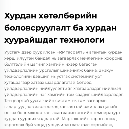
Хурдан хөтөлбөрийн
боловсруулалт ба хурдан
хуурайшдаг технологи
Уусгагч дээр суурилсан FRP тасралтын агентын хурдан
хөрш илүүтэй байдал нь загварлах мөчлөгийн хооронд
бэлтгэлийн цагийг хамгийн ихээр багасган
үйлдвэрлэлийн урсгалыг шинэчилж байна. Энэхүү
технологийн дэвшил нь устгах системийг урт
хугацаагаар хатаах шаардлагатай бөгөөд
үйлдвэрлэлийн нийлүүлэлтийг хязгаарладаг нийлмэл
үйлдвэрлэлийн нэг хамгийн том саадыг шийдвэрлэдэг.
Тэнцвэртэй уусгагчийн систем нь том загварын
гадаргууд зөв хэрэглэхэд хангалттай ажиллах цагийг
олгох боломжоор хангасан харин энгийн температурт
хурдан уурших чадвартай. Мэргэжлийн хэрэглэгчид
хэрэглэж буй явцад урьдчилан хатахаас сэргийлж,