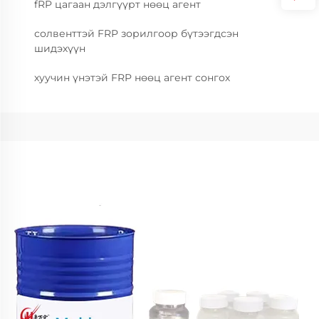
fRP цагаан дэлгүүрт нөөц агент
солвенттэй FRP зорилгоор бүтээгдсэн
шидэхүүн
хуучин үнэтэй FRP нөөц агент сонгох