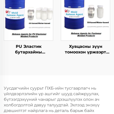
PU Эластик
Хувцасны зүүн
бутархайны
томоохон үржвэрт
мөрдөгчийн ажлыг
ашиглагдах
зохицуулах тусгайлал
шинжилгээний арга
Уусдагчийн суурьт ПХБ-ийн тусгаарлагч нь
үйлдвэрлэлийн үр ашгийг шууд сайжруулах,
бүтээгдэхүүний чанарыг дээшлүүлэх олон ач
холбогдолтой давуу талуудтай. Эхлээд энэхүү
дэвшилтэт найрлага нь деталь барьж байх