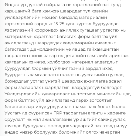
Өндөр үр дүнтэй найрлага нь хэрэглээний нэг тунд
харьцангуй бага хэмжээ шаарддаг тул хэвийн
үйлдвэрлэлийн нөхцөл байдалд материалын
хэрэглээний зардлыг 15-25 хувь хүртэл бууруулдаг.
Хэрэглээний хоорондох ажиллах хугацааг уртасгах нь
материалын хэрэглээг багасгах, форм бэлтгэх үйл
ажиллагаанд шаардагдах хөдөлмөрийн ачааллыг
багасгадаг. Демолдингийн үе явцад гайхамшигтай
тасралтын шинж чанар нь деталийн гэмтлийг арилгаж,
хаягдалын хэмжээ, холбогдох материал алдагдлыг
бууруулдаг. Формын үйлчилгээний зардал ихэд
буурдаг нь хамгаалалтын хаалт нь уусгагчийн цуглас,
бохирдлыг устгах үнэтэй цэвэрлэх ажиллагаа эсвэл
форм засварлах шаардлагыг шаарддаггүй болгодог.
Үйлдвэрлэлийн хуваарилалт нь тогтмол мөчлөгийн цаг,
форм бэлтгэх үйл ажиллагаанд гарах зогсолтыг
багасгаснаар илүү урьдчилан таамаглаж болох болно.
Уусгагчид суурилсан FRP тасралтын агентын хөрөнгө
оруулалт нь үйл ажиллагааны үр ашгийг сайжруулах,
хаягдал бууруулах, өрсөлдөх чадвартай зах зээлд илүү
өндөр үнээр борлуулах боломжийг олгох чанартай