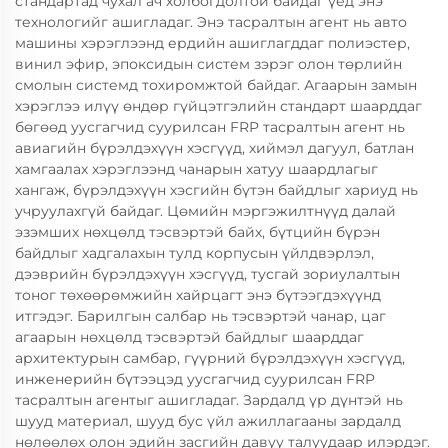
стандартад чухал ач холбогдолтой байдаг үед энэ
технологийг ашигладаг. Энэ тасралтын агент нь авто
машины хэрэглээнд ердийн ашиглагддаг полиэстер,
винил эфир, эпоксидын систем зэрэг олон төрлийн
смолын системд тохиромжтой байдаг. Агаарын замын
хэрэглээ илүү өндөр гүйцэтгэлийн стандарт шаарддаг
бөгөөд уусгагчид суурилсан FRP тасралтын агент нь
авиагийн бүрэлдэхүүн хэсгүүд, хиймэл дагуул, батлан
хамгаалах хэрэглээнд чанарын хатуу шаардлагыг
хангаж, бүрэлдэхүүн хэсгийн бүтэн байдлыг хариуд нь
учруулахгүй байдаг. Цөмийн мэргэжилтнүүд далай
эзэмших нөхцөлд тэсвэртэй байх, бүтцийн бүрэн
байдлыг хадгалахын тулд корпусын үйлдвэрлэл,
дээврийн бүрэлдэхүүн хэсгүүд, тусгай зориулалтын
тоног төхөөрөмжийн хайрцагт энэ бүтээгдэхүүнд
итгэдэг. Барилгын салбар нь тэсвэртэй чанар, цаг
агаарын нөхцөлд тэсвэртэй байдлыг шаарддаг
архитектурын самбар, гүүрний бүрэлдэхүүн хэсгүүд,
инженерийн бүтээцэд уусгагчид суурилсан FRP
тасралтын агентыг ашигладаг. Зардалд үр дүнтэй нь
шууд материал, шууд бус үйл ажиллагааны зардалд
нөлөөлөх олон эдийн засгийн давуу талуудаар илэрдэг.