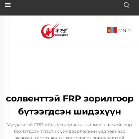
MN
солвенттэй FRP зорилгоор
бүтээгдсэн шидэхүүн
Уусдагчтэй FRP-ийн тусгаарлагч нь шилэн шохойгоор
бэхлэгдсэн пластик үйлдвэрлэлийн үед хэвнээс
амархан гаргах явцыг хөнгөвчлөх зориулалттай