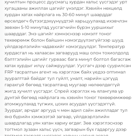
хучилтын процесс дуусмагц хурдан хальс үүсгэдэг урт
хугацааны ажиллах цагийг үнэлдэг. Хэвийн нөхцөлд
хурдан хатах найрлага нь 30-60 минут шаарддаг
өрсөлдөгч бүтээгдэхүүнүүдтэй харьцуулахад ихэвчлэн
зөвхөн 5-10 минутад уусгагчийн бүрэн ууршихыг
шаарддаг. Энэ цагийг хэмнэснээр нэмэлт тоног
төхөөрөмж болон байшин нэмэгдүүлэхгүйгээр шууд
үйлдвэрлэлийн чадавхийг нэмэгдүүлдэг. Температур
хурдасгал нь халаасан загварууд маш олон тохиолдолд
бэлтгэлийн цагийг гурваас бага минут болтол багасгаж
хатах хурдыг илүү сайжруулдаг. Уусгагч дээр суурилсан
FRP тасралтын агент нь хэрэглэж байх үедээ оптимал
зууралттай байдаг тул гүйлт, уналт, нарийн цэгүүд
гарахгүй бөгөөд тасралтанд муугаар нөлөөлдөггүй
жигд хучилт үүсгэдэг. Спрей хэрэглэх нь ялангуяа үр
дүнтэй бөгөөд найрлага нь хэвийн тоног төхөөрөмжөөр
атомжуулахад түгжих, цохих асуудал үүсгэдэггүй.
Зуурдаг, арчдаг аргууд ч мөн адил сайн ажилладаг тул
янз бүрийн хэмжээтэй загвар, үйлдвэрлэлийн
шаардлагад уян хатан хариу өгдөг. Зөв хэрэглэснээр
тогтмол зузаан хальс үүсч, загварын бүх гадаргуу дээр
тогтмол тасралт үүсгэдэг, халуун цэгүүд эсвэл