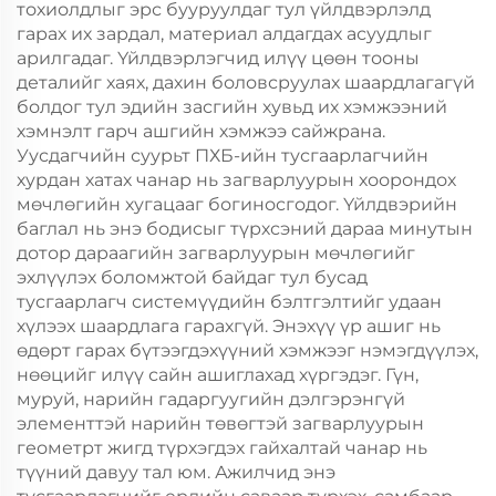
тохиолдлыг эрс бууруулдаг тул үйлдвэрлэлд
гарах их зардал, материал алдагдах асуудлыг
арилгадаг. Үйлдвэрлэгчид илүү цөөн тооны
деталийг хаях, дахин боловсруулах шаардлагагүй
болдог тул эдийн засгийн хувьд их хэмжээний
хэмнэлт гарч ашгийн хэмжээ сайжрана.
Уусдагчийн суурьт ПХБ-ийн тусгаарлагчийн
хурдан хатах чанар нь загварлуурын хоорондох
мөчлөгийн хугацааг богиносгодог. Үйлдвэрийн
баглал нь энэ бодисыг түрхсэний дараа минутын
дотор дараагийн загварлуурын мөчлөгийг
эхлүүлэх боломжтой байдаг тул бусад
тусгаарлагч системүүдийн бэлтгэлтийг удаан
хүлээх шаардлага гарахгүй. Энэхүү үр ашиг нь
өдөрт гарах бүтээгдэхүүний хэмжээг нэмэгдүүлэх,
нөөцийг илүү сайн ашиглахад хүргэдэг. Гүн,
муруй, нарийн гадаргуугийн дэлгэрэнгүй
элементтэй нарийн төвөгтэй загварлуурын
геометрт жигд түрхэгдэх гайхалтай чанар нь
түүний давуу тал юм. Ажилчид энэ