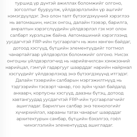
туршид үр дүнтэй ажиллах боломжийг олгоно,
зогсолтыг бууруулж, үйлдвэрлэлийн үр ашгийг
нэмэгдүүлдэг. Энэ олон талт бүтээгдэхүүний хэрэглээ
нь автомашин, нисэх онгоц, далайн тээвэр, барилга,
амралтын хэрэгслүүдийн үйлдвэрлэл гэх мэт олон
салбарт хүрэлцэж байна. Автомашиний хэрэглээнд
уусдагчтэй FRP-ийн тусгаарлагч нь жин хөнгөн байдаг,
дотоод хэсгүүд, бүтцийн элементүүдийг тогтмол
чанартайгаар үйлдвэрлэх боломжийг олгоно. Нисэх
онгоцны үйлдвэрлэгчид нь нарийвчилсан хэмжээний
нарийцал, гэмгүй гадаргууг шаарддаг нарийн найрмал
хэсгүүдийг үйлдвэрлэхэд энэ бүтээгдэхүүнд итгэдэг.
Далайн тээврийн салбарын мэргэжилтнүүд нь
тэдгээрийн тэсвэрт чанар, гоо зүйн чухал байдалд
анхаарч, корпусны хэсгүүд, даазны бүтэц, дотоод
хавтангуудад уусдагчтэй FRP-ийн тусгаарлагчийг
ашигладаг. Барилгын салбар энэ технологийг
хүчирхийлэл, харааны татах чанарыг шаарддаг
архитектурын самбар, бүтцийн бэхэлгээ, гоёл
чимэглэлийн элементүүдэд ашигладаг.