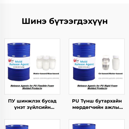
Шинэ бүтээгдэхүүн
ПУ шинжлэх бусад
PU Түнш бутархайн
үнэт зүйлсийн
мөрдөгчийн ажлыг
хангамжтой
зохицуулах тусгайлал
бутархайг гаргах
агент