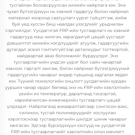
тусгайлан боловсруулсан химийн найрлага юм. Энэ
чухал бүтээгдэхүүн нь хэвний гадаргуу болон найрмал
материал хооронд саатуулагч үүрэг гүйцэтгэж, хийж
буй үед хүссэн биш наалдах үзэгдлийг урьдчилан
сэргийлдэг. Уусдагчтэй FRP-ийн тусгаарлагч нь хэвний
гадаргууд маш нимгэн, харагдахгүй цацай үүсгэдэг
дэвшилтэт химийн нэгдлүүдийг агуулж, гадаргуугийн
дутагдал эсвэл гэмтэлгүйгээр деталиудыг тогтвортой,
найдвартай авах боломжийг бүрдүүлдэг. Энэ
тусгаарлагчийн үндсэн үүрэг бол сайн чанартай
хэвнээс гаргалт хангаж, бэлэн найрмал бүтээгдэхүүний
гадаргуугийн чанарыг өндөр түвшинд хадгалах явдал
юм. Түүний технологийн онцлогт уусдагчийн хурдан
уурших чанар ордог бөгөөд энэ нь FRP-ийн хэвлэлтийн
үеийн их температур, даралтанд тэсвэртэй,
нарийвчилсан инженерийн тусгаарлагч цацай
үлдээдэг. Найрлаганд анхааралтайгаар сонгосон вакс,
силикон, тусгай полимерүүдийг хослуулан
хэрэглэснээр тусгаарлагчийн шилдэг шинж чанарыг
хангасан. Эдгээр бүрэлдэхүүн хэсгүүд нь уусдагчтэй
FRP-ийн тусгаарлагчийг хэвлэлтийн олон мөчлөгт