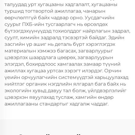
талуудад урт хугацааны хадгалалт, хугацааны
туршид тогтвортой ажиллагаа, чанарын
өөрчлөлтгүй байх чадвар орно. Уусдагчийн
суурьт ПХБ-ийн тусгаарлагч нь өрсөлдөх
бүтээгдэхүүнүүдэд тохиолддог найрлагын задрал,
суулт, химийн задралд тэсвэртэй байдаг. Эдийн
засгийн үр ашиг нь деталь бүрт хэрэглэгдэх
материалын хэмжээ багасах, загварлуурыг
цэвэрлэх шаардлага цөөрөх, загварлуурын
элэгдэл, бохирдлоос хамгаалах замаар түүний
ажиллах хугацаа уртсах зэрэгт илэрдэг. Орчин
үеийн орчуулагчийн системүүдтэй харьцуулахад
нийтлэг органик нэгдлийн ялгарал бага байх нь
экологийн хувьд давуу тал болж, үйлдвэрлэлийг
цэвэрхэн явуулахад туслаж, хамгийн өндөр
ажиллагааны стандартыг хадгалж чаддаг.