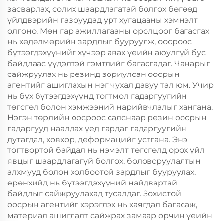
засварлах, солих шаардлагатай болгох бөгөөд
үйлдвэрийн газруудад урт хугацааны хэмнэлт
олгоно. Мөн гар ажиллагааны оролцоог багасгах
нь хөдөлмөрийн зардлыг бууруулж, оосроос
бүтээгдэхүүнийг хүчээр авах үеийн аюулгүй бус
байдлаас үүдэлтэй гэмтлийг багасгадаг. Чанарыг
сайжруулах нь резинд зориулсан оосрын
агентийг ашиглахын нэг чухал давуу тал юм. Учир
нь бүх бүтээгдэхүүнд тогтмол гадаргуугийн
төгсгөл болон хэмжээний нарийвчлалыг хангана.
Нэгэн төрлийн оосроос салснаар резин оосрын
гадаргууд наалдах үед гардаг гадаргуугийн
дутагдал, ховхор, деформацийг устгана. Энэ
тогтвортой байдал нь нэмэлт төгсгөлд орох үйл
явцыг шаардлагагүй болгох, боловсруулалтын
алхмууд болон холбоотой зардлыг бууруулах,
ерөнхийд нь бүтээгдэхүүний найдвартай
байдлыг сайжруулахад тусалдаг. Зохистой
оосрын агентийг хэрэглэх нь хаягдал багасаж,
материал ашиглалт сайжрах замаар орчин үеийн