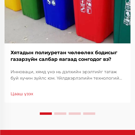
Хятадын полиуретан чөлөөлөх бодисыг
газарзүйн салбар яагаад сонгодог вэ?
Инноваци, хямд үнэ нь дэлхийн эрэлтийг татаж
буй хүчин зүйлс юм. Үйлдвэрлэлийн технологийн
салбарт үйлдвэрлэлийн чанарыг тогтвортой
байлгахын тулд үр ашигтай байдал, нарийвчлал
Цааш үзэх
нь чухал үүрэг гүйцэтгэдэг. Хятадын полиуретан
тусгаарлагч нь тогтоогч шийдэл болж байгаа
бөгөөд...