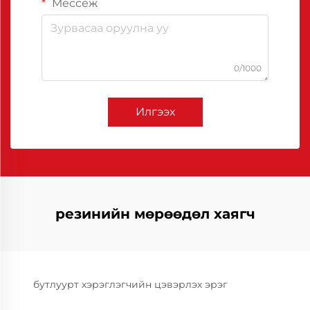
Мессеж
0/1000
Илгээх
резинийн мөрөөдөл хаягч
бутлуурт хэрэглэгчийн цэвэрлэх эрэг