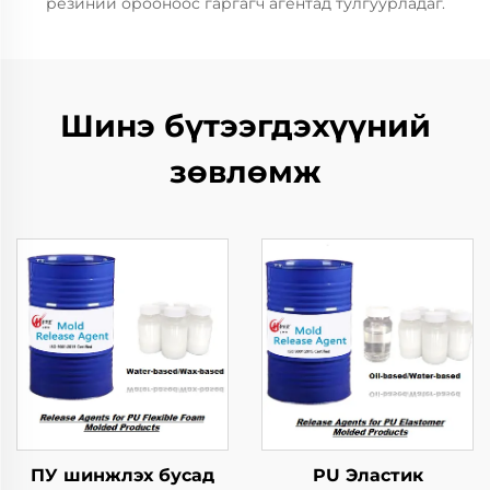
резиний орооноос гаргагч агентад тулгуурладаг.
Шинэ бүтээгдэхүүний
зөвлөмж
ПУ шинжлэх бусад
PU Эластик