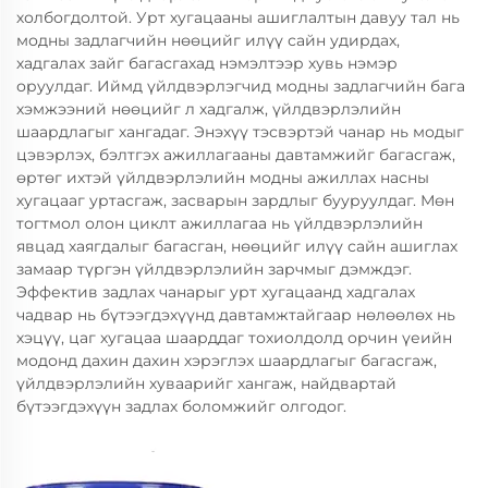
холбогдолтой. Урт хугацааны ашиглалтын давуу тал нь
модны задлагчийн нөөцийг илүү сайн удирдах,
хадгалах зайг багасгахад нэмэлтээр хувь нэмэр
оруулдаг. Иймд үйлдвэрлэгчид модны задлагчийн бага
хэмжээний нөөцийг л хадгалж, үйлдвэрлэлийн
шаардлагыг хангадаг. Энэхүү тэсвэртэй чанар нь модыг
цэвэрлэх, бэлтгэх ажиллагааны давтамжийг багасгаж,
өртөг ихтэй үйлдвэрлэлийн модны ажиллах насны
хугацааг уртасгаж, засварын зардлыг бууруулдаг. Мөн
тогтмол олон циклт ажиллагаа нь үйлдвэрлэлийн
явцад хаягдалыг багасган, нөөцийг илүү сайн ашиглах
замаар түргэн үйлдвэрлэлийн зарчмыг дэмждэг.
Эффектив задлах чанарыг урт хугацаанд хадгалах
чадвар нь бүтээгдэхүүнд давтамжтайгаар нөлөөлөх нь
хэцүү, цаг хугацаа шаарддаг тохиолдолд орчин үеийн
модонд дахин дахин хэрэглэх шаардлагыг багасгаж,
үйлдвэрлэлийн хуваарийг хангаж, найдвартай
бүтээгдэхүүн задлах боломжийг олгодог.