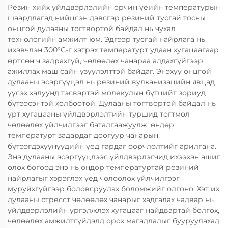
Резин хийх үйлдвэрлэлийн орчин үеийн температурын
шаардлагад нийцсэн дэвсгэр резиний тусгай тосны
онцгой дулааны тогтвортой байдал нь чухал
технологийн амжилт юм. Эдгээр тусгай найрлага нь
ихэвчлэн 300°C-г хэтрэх температурт удаан хугацаагаар
өртсөн ч задрахгүй, чөлөөлөх чанараа алдахгүйгээр
ажиллах маш сайн үзүүлэлттэй байдаг. Энэхүү онцгой
дулааны эсэргүүцэл нь резиний вулканизацийн явцад
үүсэх халуунд тэсвэртэй молекулын бүтцийг зориуд
бүтээсэнтэй холбоотой. Дулааны тогтвортой байдал нь
урт хугацааны үйлдвэрлэлтийн туршид тогтмол
чөлөөлөх үйлчилгээг баталгаажуулж, өндөр
температурт задардаг доогуур чанарын
бүтээгдэхүүнүүдийн үед гардаг өөрчлөлтийг арилгана.
Энэ дулааны эсэргүүцлээс үйлдвэрлэгчид ихээхэн ашиг
олох бөгөөд энэ нь өндөр температуртай резиний
найрлагыг хэрэглэх үед чөлөөлөх үйлчилгээг
муруйхгүйгээр боловсруулах боломжийг олгоно. Хэт их
дулааны стресст чөлөөлөх чанарыг хадгалах чадвар нь
үйлдвэрлэлийн үргэлжлэх хугацааг найдвартай болгох,
чөлөөлөх амжилтгүйдэлд орох магадлалыг бууруулахад