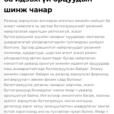
шинж чанар
Резинд зориулсан ангижрах агентын химийн нийцэл ба
инерт найрлага нь эдгээр бүтээгдэхүүнийг резиний
найрлагатай харилцан үйлчлэхгүй, эсвэл
бүтээгдэхүүний эцсийн чанарыг муудахаас хамгаалах
шаардлагатай үйлдвэрлэгчдийн тулгамдсан шийдэл
болгоно. Эдгээр дэвшилтэт найрлагуудыг резиний
полимер, хурдасгуур, шүргээх агент эсвэл резин
үйлдвэрлэлд өргөн ашигладаг бусад найрлагын
нэмэлттэй урвалд орохгүй химийн идэвхгүй орцуудаар
маш анхааралтайгаар боловсруулсан байдаг. Энэхүү
химийн саармаг байдал нь резинд зориулсан формонд
ангажруулагч зөвхөн физик саад болохыг
баталгаажуулж, резины чанарыг өөрчлөх, эсвэл
бүтээгдэхүүнд бохирдлыг нэмэх ямар ч урвалд
оролцохгүй байна. Ингэснээр эмнэлгийн багаж, хоолны
зүйлст зориулсан бүтээгдэхүүн, нисэх онгоцны
деталиуд зэрэг хатуу зохицуулалтын шаардлагыг хангах
ёстой хэрэглээнд энэ нь тусгайлан чухал болно. Ямар ч