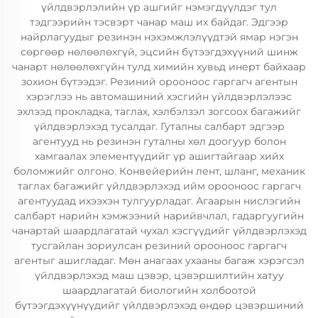
үйлдвэрлэлийн үр ашгийг нэмэгдүүлдэг тул
тэдгээрийн тэсвэрт чанар маш их байдаг. Эдгээр
найрлагуудыг резинэн нэхэмжлэлүүдтэй ямар нэгэн
сөргөөр нөлөөлөхгүй, эцсийн бүтээгдэхүүний шинж
чанарт нөлөөлөхгүйн тулд химийн хувьд инерт байхаар
зохион бүтээдэг. Резиний орооноос гаргагч агентын
хэрэглээ нь автомашиний хэсгийн үйлдвэрлэлээс
эхлээд прокладка, таглах, хэлбэлзэл зогсоох багажийг
үйлдвэрлэхэд тусалдаг. Гуталны салбарт эдгээр
агентууд нь резинэн гуталны хөл доогуур болон
хамгаалах элементүүдийг үр ашигтайгаар хийх
боломжийг олгоно. Конвейерийн лент, шланг, механик
таглах багажийг үйлдвэрлэхэд ийм орооноос гаргагч
агентуудад ихээхэн тулгуурладаг. Агаарын нислэгийн
салбарт нарийн хэмжээний нарийвчлал, гадаргуугийн
чанартай шаардлагатай чухал хэсгүүдийг үйлдвэрлэхэд
тусгайлан зориулсан резиний орооноос гаргагч
агентыг ашигладаг. Мөн анагаах ухааны багаж хэрэгсэл
үйлдвэрлэхэд маш цэвэр, цэвэршилтийн хатуу
шаардлагатай биологийн холбоотой
бүтээгдэхүүнүүдийг үйлдвэрлэхэд өндөр цэвэршиний