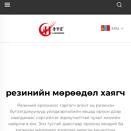
MN
резинийн мөрөөдөл хаягч
Резиний орооноос гаргагч агент нь резинэн
бүтээгдэхүүнүүд үйлдвэрлэлийн явцад ороон дээр
наалдахаас сэргийлэх зориулалттай чухал химийн
найрлага юм. Энэ тусгай давсгаар орооны хөндий ба
резинэн материал хооронд нимгэн хашилтын