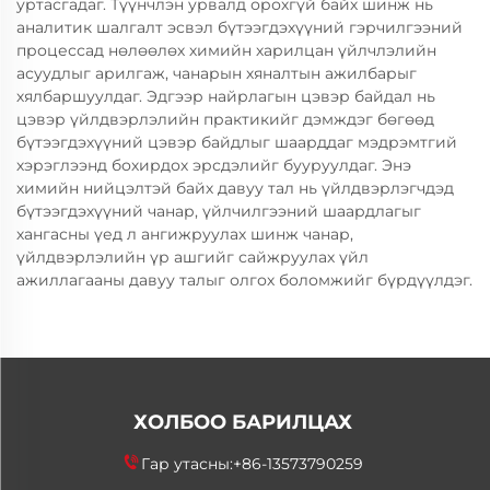
уртасгадаг. Түүнчлэн урвалд орохгүй байх шинж нь
аналитик шалгалт эсвэл бүтээгдэхүүний гэрчилгээний
процессад нөлөөлөх химийн харилцан үйлчлэлийн
асуудлыг арилгаж, чанарын хяналтын ажилбарыг
хялбаршуулдаг. Эдгээр найрлагын цэвэр байдал нь
цэвэр үйлдвэрлэлийн практикийг дэмждэг бөгөөд
бүтээгдэхүүний цэвэр байдлыг шаарддаг мэдрэмтгий
хэрэглээнд бохирдох эрсдэлийг бууруулдаг. Энэ
химийн нийцэлтэй байх давуу тал нь үйлдвэрлэгчдэд
бүтээгдэхүүний чанар, үйлчилгээний шаардлагыг
хангасны үед л ангижруулах шинж чанар,
үйлдвэрлэлийн үр ашгийг сайжруулах үйл
ажиллагааны давуу талыг олгох боломжийг бүрдүүлдэг.
ХОЛБОО БАРИЛЦАХ
Гар утасны:
+86-13573790259