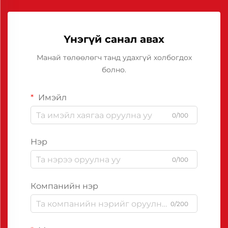
Үнэгүй санал авах
Манай төлөөлөгч танд удахгүй холбогдох
болно.
Имэйл
0/100
Нэр
0/100
Компанийн нэр
0/200