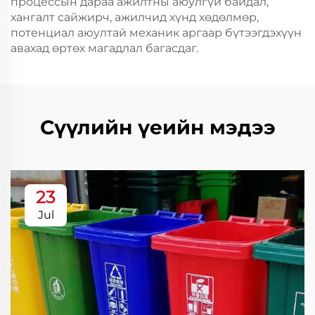
процессын дараа ажилтны аюулгүй байдал,
хангалт сайжирч, ажилчид хүнд хөдөлмөр,
потенциал аюултай механик аргаар бүтээгдэхүүн
авахад өртөх магадлал багасдаг.
Сүүлийн үеийн мэдээ
23
Jul