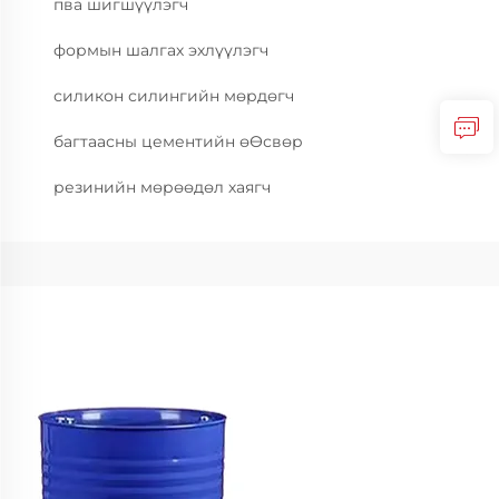
пва шигшүүлэгч
формын шалгах эхлүүлэгч
силикон силингийн мөрдөгч
багтаасны цементийн өӨсвөр
резинийн мөрөөдөл хаягч