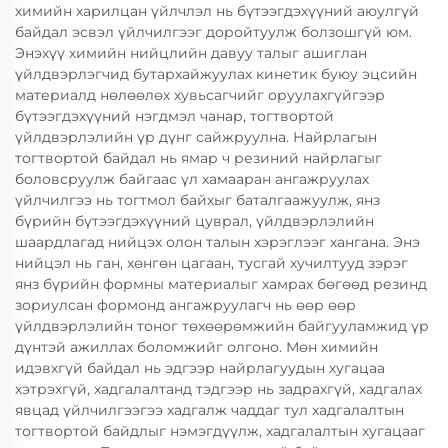
химийн харилцан үйлчлэл нь бүтээгдэхүүний аюулгүй
байдал эсвэл үйлчилгээг доройтуулж болзошгүй юм.
Энэхүү химийн нийцлийн давуу талыг ашиглан
үйлдвэрлэгчид бутархайжуулах кинетик буюу эцсийн
материалд нөлөөлөх хувьсагчийг оруулахгүйгээр
бүтээгдэхүүний нэгдмэл чанар, тогтвортой
үйлдвэрлэлийн үр дүнг сайжруулна. Найрлагын
тогтвортой байдал нь ямар ч резиний найрлагыг
боловсруулж байгаас үл хамааран ангажруулах
үйлчилгээ нь тогтмол байхыг баталгаажуулж, янз
бүрийн бүтээгдэхүүний цуврал, үйлдвэрлэлийн
шаардлагад нийцэх олон талын хэрэглээг хангана. Энэ
нийцэл нь ган, хөнгөн цагаан, тусгай хучилтууд зэрэг
янз бүрийн формны материалыг хамрах бөгөөд резинд
зориулсан формонд ангажруулагч нь өөр өөр
үйлдвэрлэлийн тоног төхөөрөмжийн байгууламжид үр
дүнтэй ажиллах боломжийг олгоно. Мөн химийн
идэвхгүй байдал нь эдгээр найрлагуудын хугацаа
хэтрэхгүй, хадгалалтанд тэдгээр нь задрахгүй, хадгалах
явцад үйлчилгээгээ хадгалж чаддаг тул хадгалалтын
тогтвортой байдлыг нэмэгдүүлж, хадгалалтын хугацааг