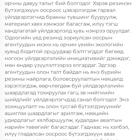
орчны давуу талыг бий болгодог. Хэрэв резинэн
бүтээгдэхүүн оосроос цэвэрлэгдэж гарвал
үйлдвэрлэгчид бракны түвшинг бууруулж,
материал хаях хэмжээг багасгаж, илүү тэгш
хандлагатай үйлдвэрлэлд хувь нэмрээ оруулдаг.
Одоогийн үед резинд зориулсан оосрын
агентуудын ихэнх нь орчин үеийн экологийн
хувьд бодитой орцуудаар бэлтгэгддэг бөгөөд
ногоон үйлдвэрлэлийн инициативийг дэмждэг,
мөн өндөр үзүүлэлтээрээ ялгардаг. Эдгээр
агентуудын олон талт байдал нь янз бүрийн
резины найрлага, боловсруулалтын нөхцөлд
хэрэглэгдэж, өөрчлөгдөж буй үйлдвэрлэлийн
шаардлагад тохируулах гагц эв нийгмийн
шийдлийг үйлдвэрлэгчдэд санал болгодог. Энэ
зохицуулалт нь олон тусгай бүтээгдэхүүнийг
ашиглах шаардлагыг арилгаж, нөөцийн
удирдлагыг хялбаршуулж, худалдан авалтын
нарийн төвөгийг багасгадаг. Гаднаас нь хэлбэл,
илүү гладалсан оосроос бүтээгдэхүүн авах