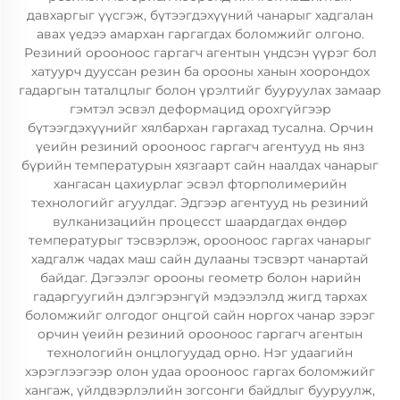
давхаргыг үүсгэж, бүтээгдэхүүний чанарыг хадгалан
авах үедээ амархан гаргагдах боломжийг олгоно.
Резиний орооноос гаргагч агентын үндсэн үүрэг бол
хатуурч дууссан резин ба орооны ханын хоорондох
гадаргын таталцлыг болон үрэлтийг бууруулах замаар
гэмтэл эсвэл деформацид орохгүйгээр
бүтээгдэхүүнийг хялбархан гаргахад тусална. Орчин
үеийн резиний орооноос гаргагч агентууд нь янз
бүрийн температурын хязгаарт сайн наалдах чанарыг
хангасан цахиурлаг эсвэл фторполимерийн
технологийг агуулдаг. Эдгээр агентууд нь резиний
вулканизацийн процесст шаардагдах өндөр
температурыг тэсвэрлэж, орооноос гаргах чанарыг
хадгалж чадах маш сайн дулааны тэсвэрт чанартай
байдаг. Дэгээлэг орооны геометр болон нарийн
гадаргуугийн дэлгэрэнгүй мэдээлэлд жигд тархах
боломжийг олгодог онцгой сайн норгох чанар зэрэг
орчин үеийн резиний орооноос гаргагч агентын
технологийн онцлогуудад орно. Нэг удаагийн
хэрэглээгээр олон удаа орооноос гаргах боломжийг
хангаж, үйлдвэрлэлийн зогсонги байдлыг бууруулж,