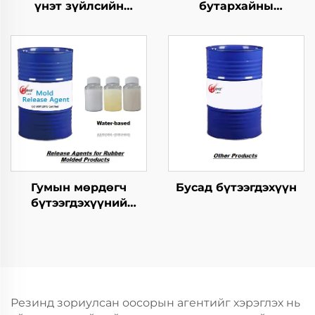
үнэт зүйлсийн
бутархайны
хангамжтой
мөрдөгчийн ажлыг
бутархайг гаргах
зохицуулах тусгайлал
агент
Гумын мөрдөгч
Бусад бүтээгдэхүүн
бүтээгдэхүүний
хариуцагчид
Резинд зориулсан оосорын агентийг хэрэглэх нь