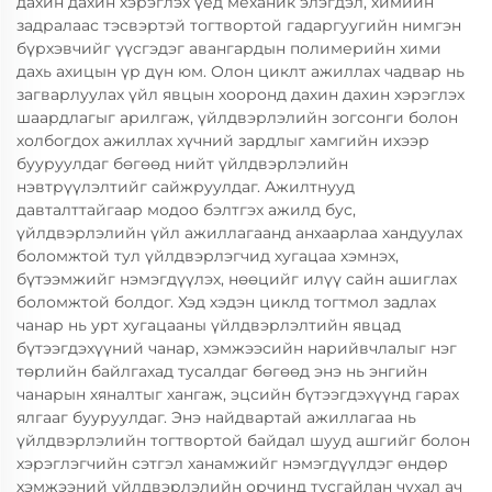
дахин дахин хэрэглэх үед механик элэгдэл, химийн
задралаас тэсвэртэй тогтвортой гадаргуугийн нимгэн
бүрхэвчийг үүсгэдэг авангардын полимерийн хими
дахь ахицын үр дүн юм. Олон циклт ажиллах чадвар нь
загварлуулах үйл явцын хооронд дахин дахин хэрэглэх
шаардлагыг арилгаж, үйлдвэрлэлийн зогсонги болон
холбогдох ажиллах хүчний зардлыг хамгийн ихээр
бууруулдаг бөгөөд нийт үйлдвэрлэлийн
нэвтрүүлэлтийг сайжруулдаг. Ажилтнууд
давталттайгаар модоо бэлтгэх ажилд бус,
үйлдвэрлэлийн үйл ажиллагаанд анхаарлаа хандуулах
боломжтой тул үйлдвэрлэгчид хугацаа хэмнэх,
бүтээмжийг нэмэгдүүлэх, нөөцийг илүү сайн ашиглах
боломжтой болдог. Хэд хэдэн циклд тогтмол задлах
чанар нь урт хугацааны үйлдвэрлэлтийн явцад
бүтээгдэхүүний чанар, хэмжээсийн нарийвчлалыг нэг
төрлийн байлгахад тусалдаг бөгөөд энэ нь энгийн
чанарын хяналтыг хангаж, эцсийн бүтээгдэхүүнд гарах
ялгааг бууруулдаг. Энэ найдвартай ажиллагаа нь
үйлдвэрлэлийн тогтвортой байдал шууд ашгийг болон
хэрэглэгчийн сэтгэл ханамжийг нэмэгдүүлдэг өндөр
хэмжээний үйлдвэрлэлийн орчинд тусгайлан чухал ач