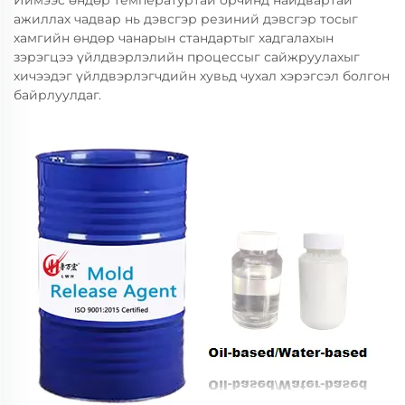
Иймээс өндөр температуртай орчинд найдвартай
ажиллах чадвар нь дэвсгэр резиний дэвсгэр тосыг
хамгийн өндөр чанарын стандартыг хадгалахын
зэрэгцээ үйлдвэрлэлийн процессыг сайжруулахыг
хичээдэг үйлдвэрлэгчдийн хувьд чухал хэрэгсэл болгон
байрлуулдаг.