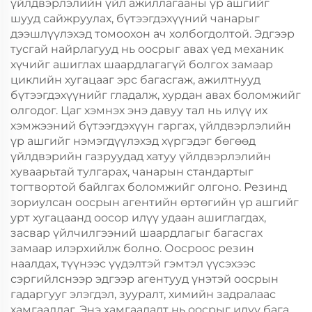
үйлдвэрлэлийн үйл ажиллагааны үр ашгийг
шууд сайжруулах, бүтээгдэхүүний чанарыг
дээшлүүлэхэд томоохон ач холбогдолтой. Эдгээр
тусгай найрлагууд нь оосрыг авах үед механик
хүчийг ашиглах шаардлагагүй болгох замаар
циклийн хугацааг эрс багасгаж, ажилтнууд
бүтээгдэхүүнийг гладалж, хурдан авах боломжийг
олгодог. Цаг хэмнэх энэ давуу тал нь илүү их
хэмжээний бүтээгдэхүүн гаргах, үйлдвэрлэлийн
үр ашгийг нэмэгдүүлэхэд хүргэдэг бөгөөд
үйлдвэрийн газруудад хатуу үйлдвэрлэлийн
хуваарьтай тулгарах, чанарын стандартыг
тогтвортой байлгах боломжийг олгоно. Резинд
зориулсан оосрын агентийн өртөгийн үр ашгийг
урт хугацаанд оосор илүү удаан ашиглагдах,
засвар үйлчилгээний шаардлагыг багасгах
замаар илэрхийлж болно. Оосроос резин
наалдах, түүнээс үүдэлтэй гэмтэл үүсэхээс
сэргийлснээр эдгээр агентууд үнэтэй оосрын
гадаргууг элэгдэл, зууралт, химийн задралаас
хамгаалдаг. Энэ хамгаалалт нь оосрыг илүү бага