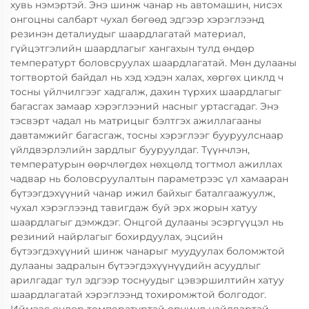
хувь нэмэртэй. Энэ шинж чанар нь автомашин, нисэх
онгоцны салбарт чухал бөгөөд эдгээр хэрэглээнд
резинэн деталиудыг шаардлагатай материал,
гүйцэтгэлийн шаардлагыг хангахын тулд өндөр
температурт боловсруулах шаардлагатай. Мөн дулааны
тогтвортой байдал нь хэд хэдэн халах, хөргөх циклд ч
тосны үйлчилгээг хадгалж, дахин түрхих шаардлагыг
багасгах замаар хэрэглээний насныг уртасгадаг. Энэ
тэсвэрт чадал нь матрицыг бэлтгэх ажиллагааны
давтамжийг багасгаж, тосны хэрэглээг бууруулснаар
үйлдвэрлэлийн зардлыг бууруулдаг. Түүнчлэн,
температурын өөрчлөгдөх нөхцөлд тогтмол ажиллах
чадвар нь боловсруулалтын параметрээс үл хамааран
бүтээгдэхүүний чанар ижил байхыг баталгаажуулж,
чухал хэрэглээнд тавигдаж буй эрх жорын хатуу
шаардлагыг дэмждэг. Онцгой дулааны эсэргүүцэл нь
резиний найрлагыг бохирдуулах, эцсийн
бүтээгдэхүүний шинж чанарыг муудуулах боломжтой
дулааны задралын бүтээгдэхүүнүүдийн асуудлыг
арилгадаг тул эдгээр тоснуудыг цэвэршилтийн хатуу
шаардлагатай хэрэглээнд тохиромжтой болгодог.