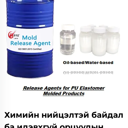
Химийн нийцэлтэй байдал
ба идэвхгүй орцуудын