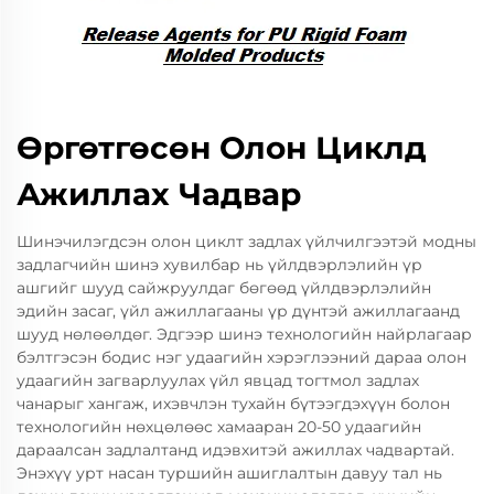
Өргөтгөсөн Олон Циклд
Ажиллах Чадвар
Шинэчилэгдсэн олон циклт задлах үйлчилгээтэй модны
задлагчийн шинэ хувилбар нь үйлдвэрлэлийн үр
ашгийг шууд сайжруулдаг бөгөөд үйлдвэрлэлийн
эдийн засаг, үйл ажиллагааны үр дүнтэй ажиллагаанд
шууд нөлөөлдөг. Эдгээр шинэ технологийн найрлагаар
бэлтгэсэн бодис нэг удаагийн хэрэглээний дараа олон
удаагийн загварлуулах үйл явцад тогтмол задлах
чанарыг хангаж, ихэвчлэн тухайн бүтээгдэхүүн болон
технологийн нөхцөлөөс хамааран 20-50 удаагийн
дараалсан задлалтанд идэвхитэй ажиллах чадвартай.
Энэхүү урт насан туршийн ашиглалтын давуу тал нь