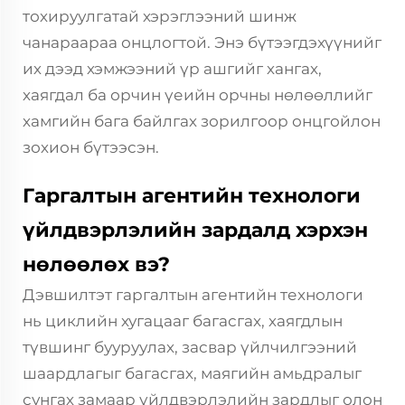
тохируулгатай хэрэглээний шинж
чанараараа онцлогтой. Энэ бүтээгдэхүүнийг
их дээд хэмжээний үр ашгийг хангах,
хаягдал ба орчин үеийн орчны нөлөөллийг
хамгийн бага байлгах зорилгоор онцгойлон
зохион бүтээсэн.
Гаргалтын агентийн технологи
үйлдвэрлэлийн зардалд хэрхэн
нөлөөлөх вэ?
Дэвшилтэт гаргалтын агентийн технологи
нь циклийн хугацааг багасгах, хаягдлын
түвшинг бууруулах, засвар үйлчилгээний
шаардлагыг багасгах, маягийн амьдралыг
сунгах замаар үйлдвэрлэлийн зардлыг олон