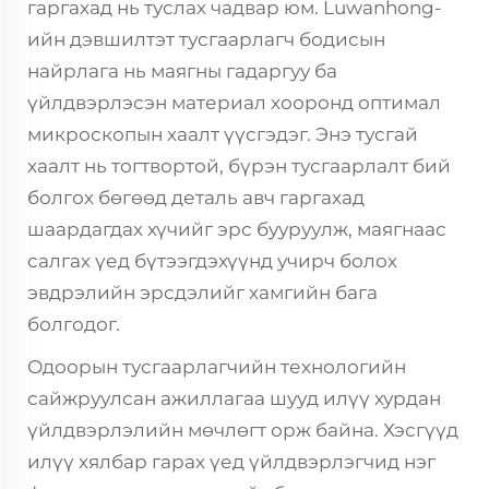
гаргахад нь туслах чадвар юм. Luwanhong-
ийн дэвшилтэт тусгаарлагч бодисын
найрлага нь маягны гадаргуу ба
үйлдвэрлэсэн материал хооронд оптимал
микроскопын хаалт үүсгэдэг. Энэ тусгай
хаалт нь тогтвортой, бүрэн тусгаарлалт бий
болгох бөгөөд деталь авч гаргахад
шаардагдах хүчийг эрс бууруулж, маягнаас
салгах үед бүтээгдэхүүнд учирч болох
эвдрэлийн эрсдэлийг хамгийн бага
болгодог.
Одоорын тусгаарлагчийн технологийн
сайжруулсан ажиллагаа шууд илүү хурдан
үйлдвэрлэлийн мөчлөгт орж байна. Хэсгүүд
илүү хялбар гарах үед үйлдвэрлэгчид нэг