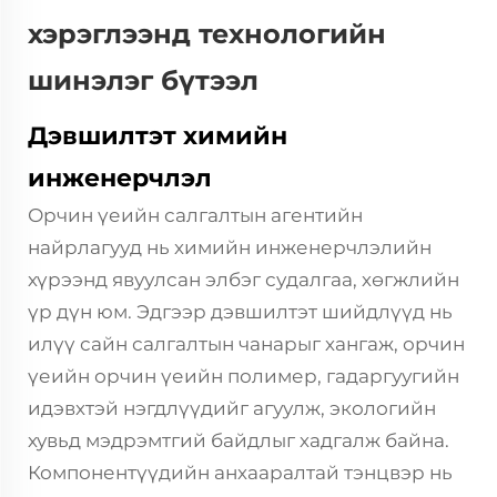
хэрэглээнд технологийн
шинэлэг бүтээл
Дэвшилтэт химийн
инженерчлэл
Орчин үеийн салгалтын агентийн
найрлагууд нь химийн инженерчлэлийн
хүрээнд явуулсан элбэг судалгаа, хөгжлийн
үр дүн юм. Эдгээр дэвшилтэт шийдлүүд нь
илүү сайн салгалтын чанарыг хангаж, орчин
үеийн орчин үеийн полимер, гадаргуугийн
идэвхтэй нэгдлүүдийг агуулж, экологийн
хувьд мэдрэмтгий байдлыг хадгалж байна.
Компонентүүдийн анхааралтай тэнцвэр нь