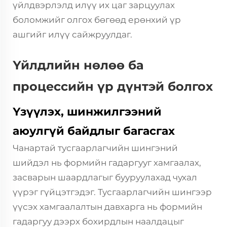
үйлдвэрлэлд илүү их цаг зарцуулах
боломжийг олгох бөгөөд ерөнхий үр
ашгийг илүү сайжруулдаг.
Үйлдлийн нөлөө ба
процессийн үр дүнтэй болгох
Үзүүлэх, шинжилгээний
аюулгүй байдлыг багасгах
Чанартай тусгаарлагчийн шингэний
шийдэл нь формийн гадаргууг хамгаалах,
засварын шаардлагыг бууруулахад чухал
үүрэг гүйцэтгэдэг. Тусгаарлагчийн шингээр
үүсэх хамгаалалтын давхарга нь формийн
гадаргуу дээрх бохирдлын наалдацыг