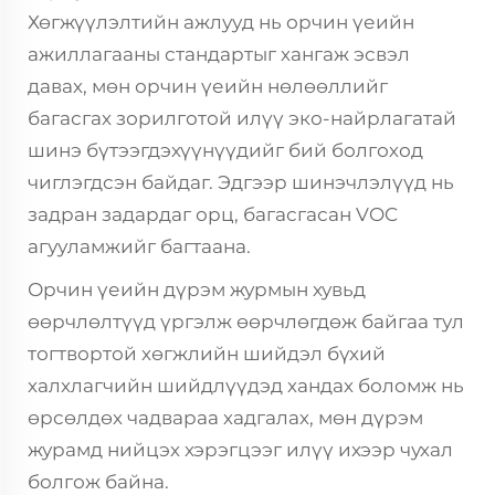
Хөгжүүлэлтийн ажлууд нь орчин үеийн
ажиллагааны стандартыг хангаж эсвэл
давах, мөн орчин үеийн нөлөөллийг
багасгах зорилготой илүү эко-найрлагатай
шинэ бүтээгдэхүүнүүдийг бий болгоход
чиглэгдсэн байдаг. Эдгээр шинэчлэлүүд нь
задран задардаг орц, багасгасан VOC
агууламжийг багтаана.
Орчин үеийн дүрэм журмын хувьд
өөрчлөлтүүд үргэлж өөрчлөгдөж байгаа тул
тогтвортой хөгжлийн шийдэл бүхий
халхлагчийн шийдлүүдэд хандах боломж нь
өрсөлдөх чадвараа хадгалах, мөн дүрэм
журамд нийцэх хэрэгцээг илүү ихээр чухал
болгож байна.