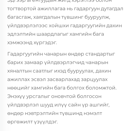
Эдгээр агентуудын жигд хэрэглээ болон
тогтвортой ажиллагаа нь гадаргуун дутагдал
багасгаж, хаягдалын түвшинг бууруулж,
үйлдвэрлэлээс хойшхи гадаргуугийн дахин
эдлэлтийн шаардлагыг хамгийн бага
хэмжээнд хүргэдэг.
Гадаргуугийн чанарын өндөр стандартыг
барих замаар үйлдвэрлэгчид чанарын
хяналтын саатлыг ихэд бууруулах, дахин
ажиллах эсвэл засварлахад зарцуулах
нөөцийг хамгийн бага болгох боломжтой.
Энэхүү урсгалыг оновчтой болгосон
үйлдвэрлэл шууд илүү сайн үр ашгийг,
өндөр нэвтрэлтийн түвшинд нэмэлт
өргөжилт үзүүлдэг.