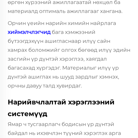
өргөн хүрээний ажиллагаатай нөхцөл ба
материалд оптималь ажиллагааг хангана.
Орчин үеийн нарийн химийн найрлага
хиймэлчлэгчид
бага хэмжээний
бүтээгдэхүүн ашигласнаар илүү сайн
хамрах боломжийг олгох бөгөөд илүү эдийн
засгийн үр дүнтэй хэрэглээ, хаягдал
багасахад хүргэдэг. Материалыг илүү үр
дүнтэй ашиглах нь шууд зардлыг хэмнэх,
орчны давуу талд хувирдаг.
Нарийвчлалтай хэрэглээний
системүүд
Ямар ч тусгаарлагч бодисын үр дүнтэй
байдал нь ихэвчлэн түүний хэрэглэх арга