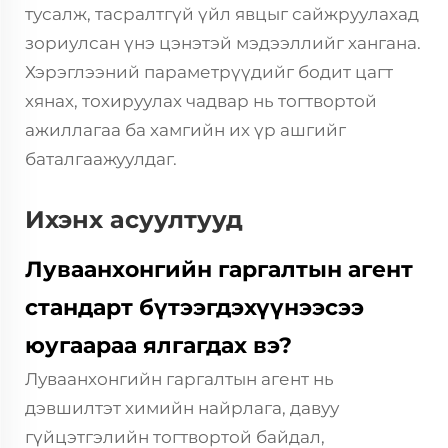
тусалж, тасралтгүй үйл явцыг сайжруулахад
зориулсан үнэ цэнэтэй мэдээллийг хангана.
Хэрэглээний параметрүүдийг бодит цагт
хянах, тохируулах чадвар нь тогтвортой
ажиллагаа ба хамгийн их үр ашгийг
баталгаажуулдаг.
Ихэнх асуултууд
Луваанхонгийн гаргалтын агент
стандарт бүтээгдэхүүнээсээ
юугаараа ялгагдах вэ?
Луваанхонгийн гаргалтын агент нь
дэвшилтэт химийн найрлага, давуу
гүйцэтгэлийн тогтвортой байдал,