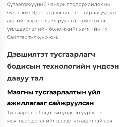
бүтээгдэхүүний чанарыг тодорхойлох нь
чухал юм. Эдгээр дэвшилтэт найрлагууд үр
ашгийг хэрхэн сайжруулахыг ойлгох нь
үйлдвэрлэлийн боломжийг хамгийн их
байлгах түлхүүр юм.
Дэвшилтэт тусгаарлагч
бодисын технологийн үндсэн
давуу тал
Маягны тусгаарлалтын үйл
ажиллагааг сайжруулсан
Тусгаарлагч бодисын үндсэн үүрэг нь
маягнаас деталийг цэвэр, үр ашигтай авч