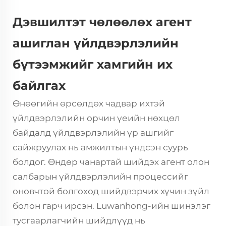
Дэвшилтэт чөлөөлөх агент
ашиглан үйлдвэрлэлийн
бүтээмжийг хамгийн их
байлгах
Өнөөгийн өрсөлдөх чадвар ихтэй
үйлдвэрлэлийн орчин үеийн нөхцөл
байдалд үйлдвэрлэлийн үр ашгийг
сайжруулах нь амжилтын үндсэн суурь
болдог. Өндөр чанартай
шийдэх агент
олон
салбарын үйлдвэрлэлийн процессийг
оновчтой болгоход шийдвэрчих хүчин зүйл
болон гарч ирсэн. Luwanhong-ийн шинэлэг
тусгаарлагчийн шийдлүүд нь