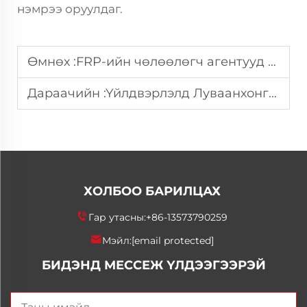
нэмрээ оруулдаг.
Өмнөх :
FRP-ийн чөлөөлөгч агентууд гадаргуугийн гөлгөр байдал болон гялалзах чанарт яаж нөлөөлдөг вэ?
Дараачийн :
Үйлдвэрлэлд Луваанхонгийн чөлөөлөх агент яагаад онцлог байдаг вэ?
ХОЛБОО БАРИЛЦАХ
Гар утасны:
+86-13573790259
Мэйл:
[email protected]
БИДЭНД МЕССЕЖ ҮЛДЭЭГЭЭРЭЙ