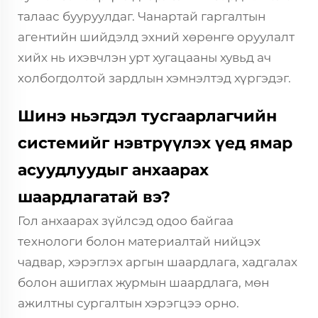
талаас бууруулдаг. Чанартай гаргалтын
агентийн шийдэлд эхний хөрөнгө оруулалт
хийх нь ихэвчлэн урт хугацааны хувьд ач
холбогдолтой зардлын хэмнэлтэд хүргэдэг.
Шинэ ньэгдэл тусгаарлагчийн
системийг нэвтрүүлэх үед ямар
асуудлуудыг анхаарах
шаардлагатай вэ?
Гол анхаарах зүйлсэд одоо байгаа
технологи болон материалтай нийцэх
чадвар, хэрэглэх аргын шаардлага, хадгалах
болон ашиглах журмын шаардлага, мөн
ажилтны сургалтын хэрэгцээ орно.