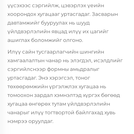
үүсэхээс сэргийлж, цэвэрлэх үеийн
хоорондох хугацааг уртасгадаг. Засварын
давтамжийг бууруулах нь шууд
үйлдвэрлэлийн явцад илүү их цагийг
ашиглах боломжийг олгоно.
Илүү сайн тусгаарлагчийн шингийн
хамгаалалтын чанар нь элэгдэл, исэлдлийг
сэргийлснээр формны амьдралыг
уртасгадаг. Энэ хэрэгсэл, тоног
төхөөрөмжийн үргэлжлэх хугацаа нь
томоохон зардал хэмнэлтэд хүргэх бөгөөд
хугацаа өнгөрөх тутам үйлдвэрлэлийн
чанарыг илүү тогтвортой байлгахад хувь
нэмрээ оруулдаг.