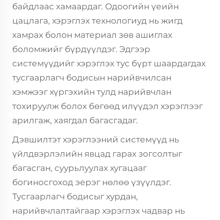
байдлаас хамаардаг. Одоогийн үеийн
цацлага, хэрэглэх технологиуд нь жигд
хамрах болон материал зөв ашиглах
боломжийг бүрдүүлдэг. Эдгээр
системүүдийг хэрэглэх тус бүрт шаардагдах
тусгаарлагч бодисын нарийвчилсан
хэмжээг хүргэхийн тулд нарийвчлан
тохируулж болох бөгөөд илүүдэл хэрэглээг
арилгаж, хаягдал багасгадаг.
Дэвшилтэт хэрэглээний системүүд нь
үйлдвэрлэлийн явцад гарах зогсолтыг
багасган, суурьлуулах хугацааг
богиносгоход эерэг нөлөө үзүүлдэг.
Тусгаарлагч бодисыг хурдан,
нарийвчлалтайгаар хэрэглэх чадвар нь