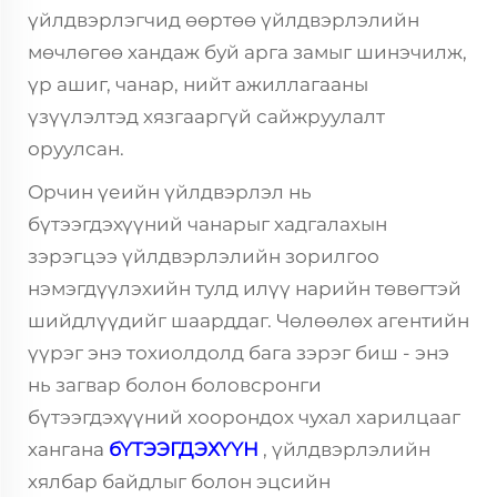
үйлдвэрлэгчид өөртөө үйлдвэрлэлийн
мөчлөгөө хандаж буй арга замыг шинэчилж,
үр ашиг, чанар, нийт ажиллагааны
үзүүлэлтэд хязгааргүй сайжруулалт
оруулсан.
Орчин үеийн үйлдвэрлэл нь
бүтээгдэхүүний чанарыг хадгалахын
зэрэгцээ үйлдвэрлэлийн зорилгоо
нэмэгдүүлэхийн тулд илүү нарийн төвөгтэй
шийдлүүдийг шаарддаг. Чөлөөлөх агентийн
үүрэг энэ тохиолдолд бага зэрэг биш - энэ
нь загвар болон боловсронги
бүтээгдэхүүний хоорондох чухал харилцааг
хангана
бҮТЭЭГДЭХҮҮН
, үйлдвэрлэлийн
хялбар байдлыг болон эцсийн