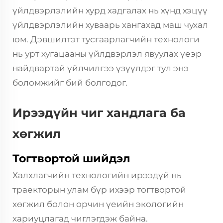
үйлдвэрлэлийн хурд хадгалах нь хүнд хэцүү
үйлдвэрлэлийн хуваарь хангахад маш чухал
юм. Дэвшилтэт тусгаарлагчийн технологи
нь урт хугацааны үйлдвэрлэл явуулах үеэр
найдвартай үйлчилгээ үзүүлдэг тул энэ
боломжийг бий болгодог.
Ирээдүйн чиг хандлага ба
хөгжил
Тогтвортой шийдэл
Халхлагчийн технологийн ирээдүй нь
траекторын улам бүр ихээр тогтвортой
хөгжил болон орчин үеийн экологийн
хариуцлагад чиглэгдэж байна.