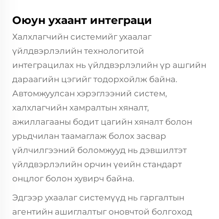
Оюун ухаант интеграци
Халхлагчийн системийг ухаалаг
үйлдвэрлэлийн технологитой
интеграцилах нь үйлдвэрлэлийн үр ашгийн
дараагийн цэгийг тодорхойлж байна.
Автомжуулсан хэрэглээний систем,
халхлагчийн хамралтын хяналт,
ажиллагааны бодит цагийн хяналт болон
урьдчилан таамаглаж болох засвар
үйлчилгээний боломжууд нь дэвшилтэт
үйлдвэрлэлийн орчин үеийн стандарт
онцлог болон хувирч байна.
Эдгээр ухаалаг системүүд нь гаргалтын
агентийн ашиглалтыг оновчтой болгоход