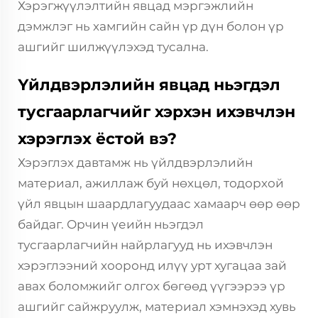
Хэрэгжүүлэлтийн явцад мэргэжлийн
дэмжлэг нь хамгийн сайн үр дүн болон үр
ашгийг шилжүүлэхэд тусална.
Үйлдвэрлэлийн явцад ньэгдэл
тусгаарлагчийг хэрхэн ихэвчлэн
хэрэглэх ёстой вэ?
Хэрэглэх давтамж нь үйлдвэрлэлийн
материал, ажиллаж буй нөхцөл, тодорхой
үйл явцын шаардлагуудаас хамаарч өөр өөр
байдаг. Орчин үеийн ньэгдэл
тусгаарлагчийн найрлагууд нь ихэвчлэн
хэрэглээний хооронд илүү урт хугацаа зай
авах боломжийг олгох бөгөөд үүгээрээ үр
ашгийг сайжруулж, материал хэмнэхэд хувь