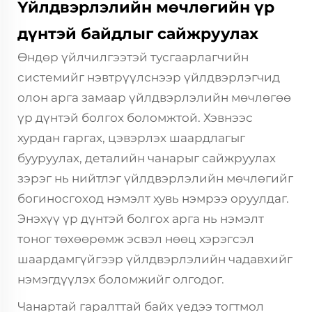
Үйлдвэрлэлийн мөчлөгийн үр
дүнтэй байдлыг сайжруулах
Өндөр үйлчилгээтэй тусгаарлагчийн
системийг нэвтрүүлснээр үйлдвэрлэгчид
олон арга замаар үйлдвэрлэлийн мөчлөгөө
үр дүнтэй болгох боломжтой. Хэвнээс
хурдан гаргах, цэвэрлэх шаардлагыг
бууруулах, деталийн чанарыг сайжруулах
зэрэг нь нийтлэг үйлдвэрлэлийн мөчлөгийг
богиносгоход нэмэлт хувь нэмрээ оруулдаг.
Энэхүү үр дүнтэй болгох арга нь нэмэлт
тоног төхөөрөмж эсвэл нөөц хэрэгсэл
шаардамгүйгээр үйлдвэрлэлийн чадавхийг
нэмэгдүүлэх боломжийг олгодог.
Чанартай гаралттай байх үедээ тогтмол