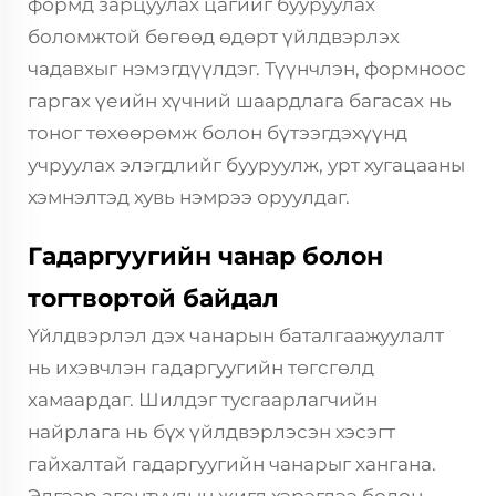
формд зарцуулах цагийг бууруулах
боломжтой бөгөөд өдөрт үйлдвэрлэх
чадавхыг нэмэгдүүлдэг. Түүнчлэн, формноос
гаргах үеийн хүчний шаардлага багасах нь
тоног төхөөрөмж болон бүтээгдэхүүнд
учруулах элэгдлийг бууруулж, урт хугацааны
хэмнэлтэд хувь нэмрээ оруулдаг.
Гадаргуугийн чанар болон
тогтвортой байдал
Үйлдвэрлэл дэх чанарын баталгаажуулалт
нь ихэвчлэн гадаргуугийн төгсгөлд
хамаардаг. Шилдэг тусгаарлагчийн
найрлага нь бүх үйлдвэрлэсэн хэсэгт
гайхалтай гадаргуугийн чанарыг хангана.