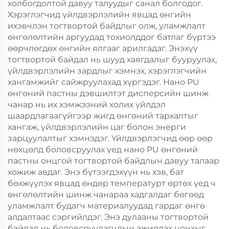
холбогдолтой давуу талуудыг санал болгодог.
Хэрэглэгчид үйлдвэрлэлийн явцад өнгийн
ихэвчлэн тогтвортой байдлыг олж, уламжлалт
өнгөлөлтийн аргуудад тохиолддог батлаг бүртээ
өөрчлөгдөх өнгийн ялгааг арилгадаг. Энэхүү
тогтвортой байдал нь шууд хаягдалыг бууруулах,
үйлдвэрлэлийн зардлыг хэмнэх, хэрэглэгчийн
хангамжийг сайжруулахад хүргэдэг. Нано PU
өнгөний пастны дэвшилтэт дисперсийн шинж
чанар нь их хэмжээний холих үйлдэл
шаардлагаагүйгээр жигд өнгөний тархалтыг
хангаж, үйлдвэрлэлийн цаг болон энерги
зарцуулалтыг хэмнэдэг. Үйлдвэрлэгчид өөр өөр
нөхцөлд боловсруулах үед нано PU өнгөний
пастны онцгой тогтвортой байдлын давуу талаар
хожиж авдаг. Энэ бүтээгдэхүүн нь хэв, бат
бөхжүүлэх явцад өндөр температурт өртөх үед ч
өнгөлөлтийн шинж чанараа хадгалдаг бөгөөд
уламжлалт будагч материалуудад гардаг өнгө
алдалтаас сэргийлдэг. Энэ дулааны тогтвортой
байдал нь боловсруулагчдын ажиллах цонхыг