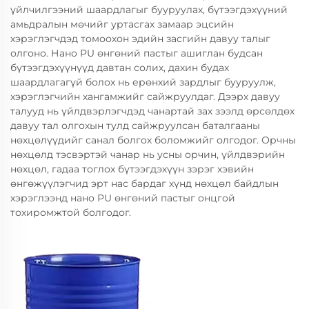
үйлчилгээний шаардлагыг бууруулах, бүтээгдэхүүний
амьдралын мөчийг уртасгах замаар эцсийн
хэрэглэгчдэд томоохон эдийн засгийн давуу талыг
олгоно. Нано PU өнгөний пастыг ашиглан будсан
бүтээгдэхүүнүүд давтан солих, дахин будах
шаардлагагүй болох нь ерөнхий зардлыг бууруулж,
хэрэглэгчийн хангамжийг сайжруулдаг. Дээрх давуу
талууд нь үйлдвэрлэгчдэд чанартай зах зээлд өрсөлдөх
давуу тал олгохын тулд сайжруулсан баталгааны
нөхцөлүүдийг санал болгох боломжийг олгодог. Орчны
нөхцөлд тэсвэртэй чанар нь усны орчин, үйлдвэрийн
нөхцөл, гадаа тоглох бүтээгдэхүүн зэрэг хэвийн
өнгөжүүлэгчид эрт нас бардаг хүнд нөхцөл байдлын
хэрэглээнд нано PU өнгөний пастыг онцгой
тохиромжтой болгодог.