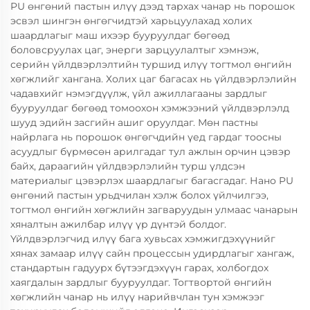
PU өнгөний пастын илүү дээд тархах чанар нь порошок
эсвэл шингэн өнгөгчидтэй харьцуулахад холих
шаардлагыг маш ихээр бууруулдаг бөгөөд
боловсруулах цаг, энерги зарцуулалтыг хэмнэж,
серийн үйлдвэрлэлтийн туршид илүү тогтмол өнгийн
хөгжлийг хангана. Холих цаг багасах нь үйлдвэрлэлийн
чадавхийг нэмэгдүүлж, үйл ажиллагааны зардлыг
бууруулдаг бөгөөд томоохон хэмжээний үйлдвэрлэлд
шууд эдийн засгийн ашиг оруулдаг. Мөн пастны
найрлага нь порошок өнгөгчдийн үед гардаг тоосны
асуудлыг бүрмөсөн арилгадаг тул ажлын орчин цэвэр
байх, дараагийн үйлдвэрлэлийн турш үлдсэн
материалыг цэвэрлэх шаардлагыг багасгадаг. Нано PU
өнгөний пастын урьдчилан хэлж болох үйлчилгээ,
тогтмол өнгийн хөгжлийн загваруудын улмаас чанарын
хяналтын ажилбар илүү үр дүнтэй болдог.
Үйлдвэрлэгчид илүү бага хувьсах хэмжигдэхүүнийг
хянах замаар илүү сайн процессын удирдлагыг хангаж,
стандартын гадуурх бүтээгдэхүүн гарах, холбогдох
хаягдалын зардлыг бууруулдаг. Тогтвортой өнгийн
хөгжлийн чанар нь илүү нарийвчлан тун хэмжээг