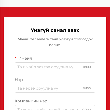
Үнэгүй санал авах
Манай төлөөлөгч танд удахгүй холбогдох
болно.
Имэйл
0/100
Нэр
0/100
Компанийн нэр
0/200