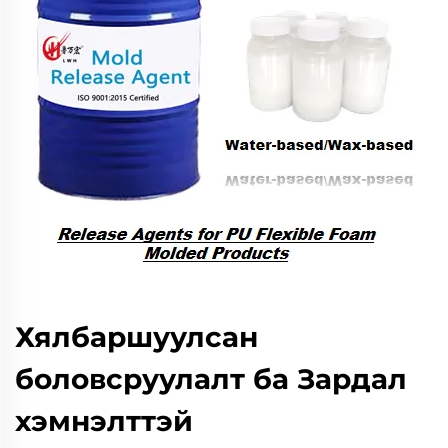
Хялбаршуулсан
боловсруулалт ба Зардал
хэмнэлттэй