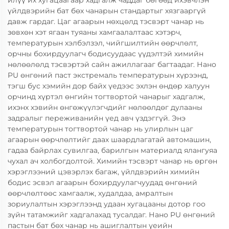
илүү их хугацаагаар хадгалж чаддаг бөгөөд ихэвчлэн
үйлдвэрийн бат бөх чанарын стандартыг хязгааргүй
давж гардаг. Цаг агаарын нөхцөлд тэсвэрт чанар нь
зөвхөн хэт ягаан туяаны хамгаалалтаас хэтэрч,
температурын хэлбэлзэл, чийгшилтийн өөрчлөлт,
орчны бохирдуулагч бодисуудаас үүдэлтэй химийн
нөлөөлөлд тэсвэртэй сайн ажиллагааг багтаадаг. Нано
PU өнгөний паст экстремаль температурын хүрээнд,
тэгш бус хэмийн дор байх үедээс эхлэн өндөр халуун
орчинд хүртэл өнгийн тогтвортой чанарыг хадгалж,
ихэнх хэвийн өнгөжүүлэгчдийг нөлөөлдөг дулааны
задралыг переживанийн үед авч үздэггүй. Энэ
температурын тогтвортой чанар нь улирлын цаг
агаарын өөрчлөлтийг даах шаардлагатай автомашин,
гадаа байрлах сувилгаа, барилгын материалд ялангуяа
чухал ач холбогдолтой. Химийн тэсвэрт чанар нь өргөн
хэрэглээний цэвэрлэх багаж, үйлдвэрийн химийн
бодис эсвэл агаарын бохирдуулагчуудад өнгөний
өөрчлөлтөөс хамгаалж, худалдаа, амралтын
зориулалтын хэрэглээнд удаан хугацааны дотор гоо
зүйн татамжийг хадгалахад тусалдаг. Нано PU өнгөний
пастын бат бөх чанар нь ашиглалтын үеийн