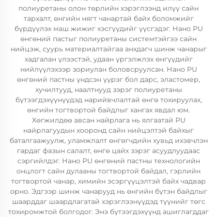
полиуретаны олон төрлийн хэрэглээнд илүү сайн
тархалт, өнгийн нягт чанартай байх боломжийг
бүрдүүлэх маш жижиг хэсгүүдийг үүсгэдэг. Нано PU
өнгөний пастыг полиуретаны системтэйгээ сайн
нийцэж, суурь материалтайгаа анхдагч шинж чанарыг
хадгалан үлээстэй, удаан үргэлжлэх өнгүүдийг
нийлүүлэхээр зориулан боловсруулсан. Нано PU
өнгөний пастны үндсэн үүрэг бол дарс, эластомер,
хучилтууд, наалтнууд зэрэг полиуретаны
бүтээгдэхүүнүүдэд нарийвчлалтай өнгө тохируулах,
өнгийн тогтвортой байдлыг хангах явдал юм.
Хөгжилдөө авсан найрлага нь ялгаатай PU
найрлагуудын хооронд сайн нийцэлтэй байхыг
баталгаажуулж, уламжлалт өнгөгчдийн хувьд ихэвчлэн
гардаг фазын салалт, өнгө цайх зэрэг асуудлуудаас
сэргийлдэг. Нано PU өнгөний пастны технологийн
онцлогт сайн дулааны тогтвортой байдал, гэрлийн
тогтвортой чанар, химийн эсэргүүцэлтэй байх чадвар
орно. Эдгээр шинж чанарууд нь өнгийн бүтэн байдлыг
шаарддаг шаардлагатай хэрэглээнүүдэд түүнийг төгс
тохиромжтой болгодог. Энэ бүтээгдэхүүнд ашиглагддаг