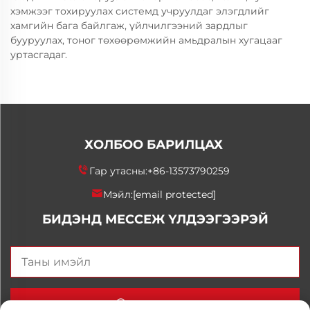
хэмжээг тохируулах системд учруулдаг элэгдлийг
хамгийн бага байлгаж, үйлчилгээний зардлыг
бууруулах, тоног төхөөрөмжийн амьдралын хугацааг
уртасгадаг.
ХОЛБОО БАРИЛЦАХ
Гар утасны:
+86-13573790259
Мэйл:
[email protected]
БИДЭНД МЕССЕЖ ҮЛДЭЭГЭЭРЭЙ
Одоо илгээх