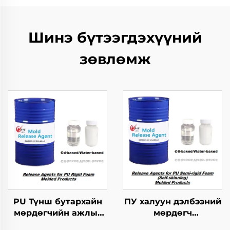
Шинэ бүтээгдэхүүний
зөвлөмж
PU Түнш бутархайн
ПУ халуун дэлбээний
мөрдөгчийн ажлыг
мөрдөгч
зохицуулах тусгайлал
бүтээгдэхүүнүүдийн