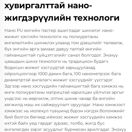
хувиргалттай нано-
жигдэрүүлийн технологи
Нано PU өнгийн пастер ашигладаг шинэлэг нано-
жижиг хэсгийн технологи нь полиуретаны
өнгөлөлтийн шинжлэх ухаанд том дэвшлийг төлөөлж,
бүх энгийн арга замаас давуу талтай өнгийн
гайхамшигтай гүйцэтгэлийг санал болгодог. Энэхүү
цаашдын шинэ технологи нь традицион будагч
бодисын жижиг хэсгүүдтэй харьцуулахад
ойролцоогоор 1000 дахин бага, 100 нанометрээс бага
диаметртэй өнгөлөгч жижиг хэсгүүдийг үүсгэдэг.
Эдгээр нано хэсгүүдийн гайхамшигтай бага хэмжээ нь
өнгө полиуретаны матрицтай харилцан үйлчлэх аргыг
үндсээс нь өөрчилж, оптик шинж чанар ба өнгийн
хөгжилд маш их сайжруулалт оруулдаг. Нано хэмжээст
хэмжээс нь молекул түвшинд бүрэн нэгдэх боломжийг
бий болгох бөгөөд иймээс жижиг хэсгүүдийн хэмжээ
ихтэй байх үед гардаг зураас, толбо, жигд бус
өнгөлөгдөх зэрэг асуудлыг бүрмөсөн арилгадаг. Энэхүү