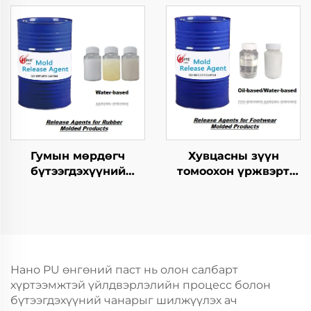
хэрэгсэл
Гумын мөрдөгч
Хувцасны зүүн
бүтээгдэхүүний
томоохон үржвэрт
хариуцагчид
ашиглагдах
шинжилгээний арга
Нано PU өнгөний паст нь олон салбарт
хүртээмжтэй үйлдвэрлэлийн процесс болон
бүтээгдэхүүний чанарыг шилжүүлэх ач