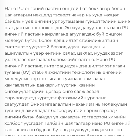
Нано PU өнгөний пастын онцгой бат бөх чанар болон
цаг агаарын нөхцөлд тэсвэрт чанар нь хүнд нөхцөл
байдлын үед өнгийн урт хугацааны гүйцэтгэлийн шинэ
стандартыг тогтоож өгдөг. Энэхүү давуу тал нь нано PU
өнгөний пастын найрлаганд агуулагдаж буй онцгой
молекул бүтэц болон дэвшилтэт стабилижилтийн
системээс үүдэлтэй бөгөөд удаан хугацааны
ашиглалтын үеэр өнгийн салах, цахлах, муудах зэрэг
үзэгдлээс хамгаалах боломжийг олгоно. Нано PU
өнгөний пастанд интеграцидсан дэвшилтэт хэт ягаан
туяаны (UV) стабилижилтийн технологи нь өнгөний
молекулыг хорт хэт ягаан туяанаас хамгаалах
хамгаалалтын давхаргыг үүсгэж, хэвийн
өнгөжүүлэгчдийн цагаар өнгө салж эсвэл
өөрчлөгдөхөд хүргэдэг фотохимийн урвалыг
саатуулдаг. Энэ хамгаалалтын механизм нь молекулын
түвшинд ажилладаг бөгөөд хүчтэй нарны гэрэлд ч
өнгийн бүтэн байдал үл хамааран тогтвортой химийн
холбоог үүсгэдэг. Талбайн шалгалтаар нано PU өнгөний
паст ашиглан будсан бүтээгдэхүүнүүд анхдагч өнгөө