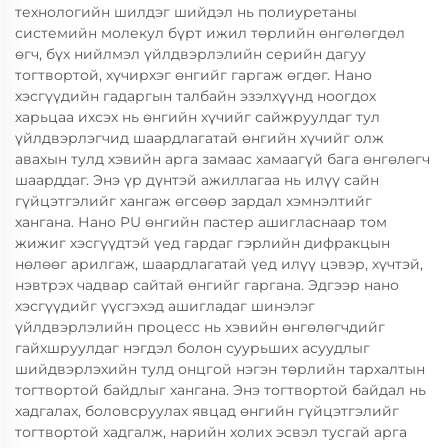
технологийн шилдэг шийдэл нь полиуретаны
системийн молекул бүрт ижил төрлийн өнгөлөгдөл
өгч, бүх нийлмэл үйлдвэрлэлийн серийн дагуу
тогтвортой, хүчирхэг өнгийг гаргаж өгдөг. Нано
хэсгүүдийн гадаргын талбайн эзэлхүүнд ноогдох
харьцаа ихсэх нь өнгийн хүчийг сайжруулдаг тул
үйлдвэрлэгчид шаардлагатай өнгийн хүчийг олж
авахын тулд хэвийн арга замаас хамаагүй бага өнгөлөгч
шаарддаг. Энэ үр дүнтэй ажиллагаа нь илүү сайн
гүйцэтгэлийг хангаж өгсөөр зардал хэмнэлтийг
хангана. Нано PU өнгийн пастер ашигласнаар том
жижиг хэсгүүдтэй үед гардаг гэрлийн дифракцын
нөлөөг арилгаж, шаардлагатай үед илүү цэвэр, хүчтэй,
нэвтрэх чадвар сайтай өнгийг гаргана. Эдгээр нано
хэсгүүдийг үүсгэхэд ашигладаг шинэлэг
үйлдвэрлэлийн процесс нь хэвийн өнгөлөгчдийг
гайхшруулдаг нэгдэл болон суурьших асуудлыг
шийдвэрлэхийн тулд онцгой нэгэн төрлийн тархалтын
тогтвортой байдлыг хангана. Энэ тогтвортой байдал нь
хадгалах, боловсруулах явцад өнгийн гүйцэтгэлийг
тогтвортой хадгалж, нарийн холих эсвэл тусгай арга