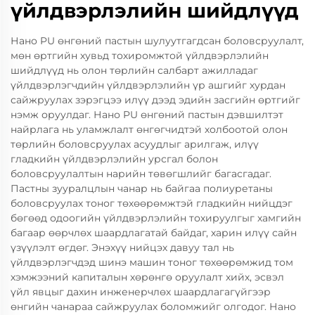
үйлдвэрлэлийн шийдлүүд
Нано PU өнгөний пастын шулуутгагдсан боловсруулалт,
мөн өртгийн хувьд тохиромжтой үйлдвэрлэлийн
шийдлүүд нь олон төрлийн салбарт ажилладаг
үйлдвэрлэгчдийн үйлдвэрлэлийн үр ашгийг хурдан
сайжруулах зэрэгцээ илүү дээд эдийн засгийн өртгийг
нэмж оруулдаг. Нано PU өнгөний пастын дэвшилтэт
найрлага нь уламжлалт өнгөгчидтэй холбоотой олон
төрлийн боловсруулах асуудлыг арилгаж, илүү
гладкийн үйлдвэрлэлийн урсгал болон
боловсруулалтын нарийн төвөгшлийг багасгадаг.
Пастны зууралцлын чанар нь байгаа полиуретаны
боловсруулах тоног төхөөрөмжтэй гладкийн нийцдэг
бөгөөд одоогийн үйлдвэрлэлийн тохируулгыг хамгийн
багаар өөрчлөх шаардлагатай байдаг, харин илүү сайн
үзүүлэлт өгдөг. Энэхүү нийцэх давуу тал нь
үйлдвэрлэгчдэд шинэ машин тоног төхөөрөмжид том
хэмжээний капиталын хөрөнгө оруулалт хийх, эсвэл
үйл явцыг дахин инженерчлөх шаардлагагүйгээр
өнгийн чанараа сайжруулах боломжийг олгодог. Нано