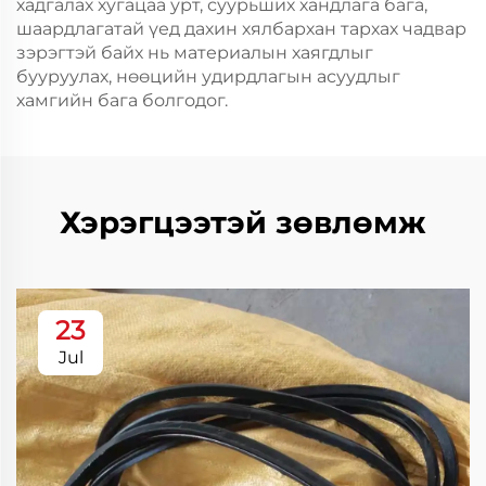
хадгалах хугацаа урт, суурьших хандлага бага,
шаардлагатай үед дахин хялбархан тархах чадвар
зэрэгтэй байх нь материалын хаягдлыг
бууруулах, нөөцийн удирдлагын асуудлыг
хамгийн бага болгодог.
Хэрэгцээтэй зөвлөмж
23
Jul