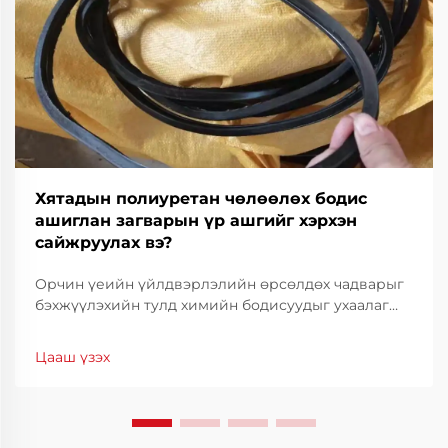
Хятадын полиуретан чөлөөлөх бодис
ашиглан загварын үр ашгийг хэрхэн
сайжруулах вэ?
Орчин үеийн үйлдвэрлэлийн өрсөлдөх чадварыг
бэхжүүлэхийн тулд химийн бодисуудыг ухаалаг
сонгох нь зүйтэй юм. Молдын үр ашиг нь зөвхөн
техникийн талаас бус, санхүүгийн хувьд ч чухал
Цааш үзэх
байдаг. Молдын ажиллагааг оновчлох нь циклийн
хугацааг огцом бууруулах боломжийг олгодог.