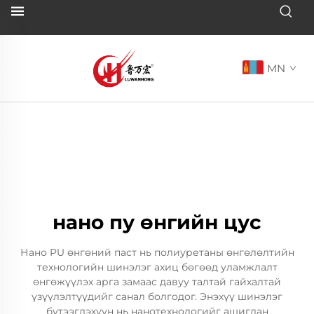
MN
нано пу өнгийн цус
Нано PU өнгөний паст нь полиуретаны өнгөлөлтийн
технологийн шинэлэг ахиц бөгөөд уламжлалт
өнгөжүүлэх арга замаас давуу талтай гайхалтай
үзүүлэлтүүдийг санал болгодог. Энэхүү шинэлэг
бүтээгдэхүүн нь нанотехнологийг ашиглан