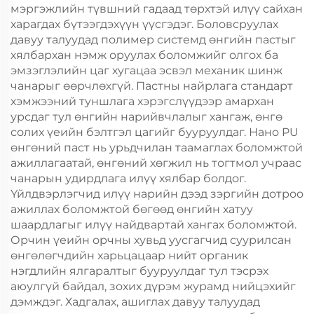
мэргэжлийн түвшний гадаад төрхтэй илүү сайхан
харагдах бүтээгдэхүүн үүсгэдэг. Боловсруулах
давуу талуудад полимер системд өнгийн пастыг
хялбархан нэмж оруулах боломжийг олгох ба
эмзэглэлийн цаг хугацаа эсвэл механик шинж
чанарыг өөрчлөхгүй. Пастны найрлага стандарт
хэмжээний туншлага хэрэгслүүдээр амархан
урсдаг тул өнгийн нарийвчлалыг хангаж, өнгө
солих үеийн бэлтгэл цагийг бууруулдаг. Нано PU
өнгөний паст нь урьдчилан таамаглах боломжтой
ажиллагаатай, өнгөний хөгжил нь тогтмол учраас
чанарын удирдлага илүү хялбар болдог.
Үйлдвэрлэгчид илүү нарийн дээд зэргийн дотроо
ажиллах боломжтой бөгөөд өнгийн хатуу
шаардлагыг илүү найдвартай хангах боломжтой.
Орчин үеийн орчны хувьд уусгагчид суурилсан
өнгөлөгчдийн харьцацаар нийт органик
нэгдлийн ялгаралтыг бууруулдаг тул тэсрэх
аюулгүй байдал, зохих дүрэм журамд нийцэхийг
дэмждэг. Хадгалах, ашиглах давуу талуудад