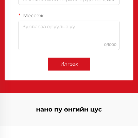
Мессеж
0/1000
Илгээх
нано пу өнгийн цус