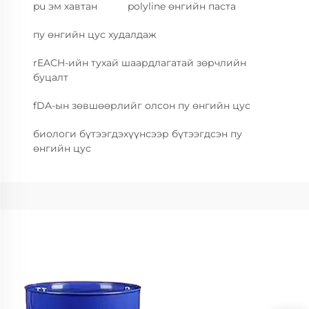
pu эм хавтан
polyline өнгийн паста
пу өнгийн цус худалдаж
rEACH-ийн тухай шаардлагатай зөрчлийн
буцалт
fDA-ын зөвшөөрлийг олсон пу өнгийн цус
биологи бүтээгдэхүүнсээр бүтээгдсэн пу
өнгийн цус