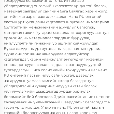
тохируулах боломжийг олгоно. Ингэснээр
үйлдвэрлэгчид өнгөгчийн хэрэглээг үр дүнтэй болгох,
материал хаягдалыг хамгийн бага байлгах, харин жигд
өнгийн хязгаарыг хадгалж чаддаг. Нано PU өнгөний
пастын урт хугацааны хадгалалтын хугацаа нь материал
бэлтгэлтийн менежментийн асуудлыг багасгаж,
материал гажих (хугарах) магадлалыг хорогдуулдаг тул
ерөнхийд нь материаллаг зардлыг бууруулж,
нийлүүлэлтийн гинжний үр ашгийг сайжруулдаг.
Бүтээгдэхүүн нь урт хугацааны хадгалалтын туршид
түүнд онцлог шинж чанаруудаа алдахгүйгээр
хадгалагддаг, харин уламжлалт өнгөгчдийг ихэвчлэн
нөлөөлдөг суулт, салалт, задрал зэрэг асуудлуудтай
тулгардаггүй. Өнгө солих үеийн тохируулгын цаг нано
PU өнгөний пастын илүү сайн урсгал, цэвэрлэх
чанаруудын улмаас хамгийн ихээр багасдаг тул
үйлдвэрлэлийн хуваарийг илүү уян хатан болгох,
үйлчлүүлэгчийн шаардлагад хурдан хариулах
боломжийг бий болгодог. Эдийн засгийн ашиг нь тоног
төхөөрөмжийн үйлчилгээний шаардлагыг багасгадагт ч
гэсэн үргэлжилдэг. Учир нь нано PU өнгөний пастын
гладкийн боловсруулах чанар нь насос, холих, тун