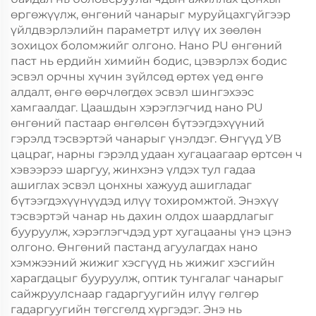
өргөжүүлж, өнгөний чанарыг муруйцахгүйгээр
үйлдвэрлэлийн параметрт илүү их зөөлөн
зохицох боломжийг олгоно. Нано PU өнгөний
паст нь ердийн химийн бодис, цэвэрлэх бодис
эсвэл орчны хүчин зүйлсөд өртөх үед өнгө
алдалт, өнгө өөрчлөгдөх эсвэл шингэхээс
хамгаалдаг. Цаашдын хэрэглэгчид нано PU
өнгөний пастаар өнгөлсөн бүтээгдэхүүний
гэрэлд тэсвэртэй чанарыг үнэлдэг. Өнгүүд УВ
цацраг, нарны гэрэлд удаан хугацаагаар өртсөн ч
хэвээрээ шаргуу, жинхэнэ үлдэх тул гадаа
ашиглах эсвэл цонхны хажууд ашигладаг
бүтээгдэхүүнүүдэд илүү тохиромжтой. Энэхүү
тэсвэртэй чанар нь дахин олдох шаардлагыг
бууруулж, хэрэглэгчдэд урт хугацааны үнэ цэнэ
олгоно. Өнгөний пастанд агуулагдах нано
хэмжээний жижиг хэсгүүд нь жижиг хэсгийн
харагдацыг бууруулж, оптик тунгалаг чанарыг
сайжруулснаар гадаргуугийн илүү гөлгөр
гадаргуугийн төгсгөлд хүргэдэг. Энэ нь