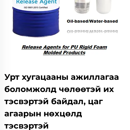
Урт хугацааны ажиллагаа
боломжолд чөлөөтэй их
тэсвэртэй байдал, цаг
агаарын нөхцөлд
тэсвэртэй