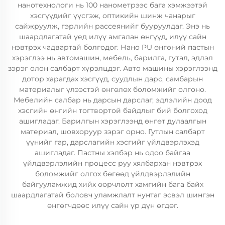
нанотехнологи нь 100 нанометрээс бага хэмжээтэй
хэсгүүдийг үүсгэж, оптикийн шинж чанарыг
сайжруулж, гэрлийн рассеянийг бууруулдаг. Энэ нь
шаардлагатай үед илүү амгалан өнгүүд, илүү сайн
нэвтрэх чадвартай болгодог. Нано PU өнгөний пастын
хэрэглээ нь автомашин, мебель, барилга, гутал, эдлэл
зэрэг олон салбарт хүрэлцдэг. Авто машины хэрэглээнд
дотор харагдах хэсгүүд, суудлын дарс, самбарын
материалыг үлээстэй өнгөлөх боломжийг олгоно.
Мебелийн салбар нь дарсын дарслаг, эдлэлийн доод
хэсгийн өнгийн тогтвортой байдлыг бий болгоход
ашигладаг. Барилгын хэрэглээнд өнгөт дулаалгын
материал, шовхоруур зэрэг орно. Гутлын салбарт
үүнийг гар, дарслагийн хэсгийг үйлдвэрлэхэд
ашигладаг. Пастны хэлбэр нь одоо байгаа
үйлдвэрлэлийн процесс руу хялбархан нэвтрэх
боломжийг олгох бөгөөд үйлдвэрлэлийн
байгууламжид хийх өөрчлөлт хамгийн бага байх
шаардлагатай боловч уламжлалт нунтаг эсвэл шингэн
өнгөгчдөөс илүү сайн үр дүн өгдөг.