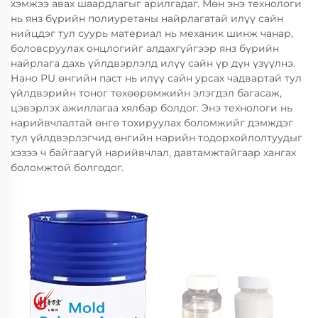
хэмжээ авах шаардлагыг арилгадаг. Мөн энэ технологи
нь янз бүрийн полиуретаны найрлагатай илүү сайн
нийцдэг тул суурь материал нь механик шинж чанар,
боловсруулах онцлогийг алдахгүйгээр янз бүрийн
найрлага дахь үйлдвэрлэлд илүү сайн үр дүн үзүүлнэ.
Нано PU өнгийн паст нь илүү сайн урсах чадвартай тул
үйлдвэрийн тоног төхөөрөмжийн элэгдэл багасаж,
цэвэрлэх ажиллагаа хялбар болдог. Энэ технологи нь
нарийвчлалтай өнгө тохируулах боломжийг дэмждэг
тул үйлдвэрлэгчид өнгийн нарийн тодорхойлолтуудыг
хэзээ ч байгаагүй нарийвчлал, давтамжтайгаар хангах
боломжтой болгодог.