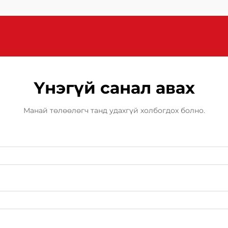
хялбархан салгах боломжийг
олгож, амжилттай ажиллагааг
хангахад тусалдаг.
Үнэгүй санал авах
Манай төлөөлөгч танд удахгүй холбогдох болно.