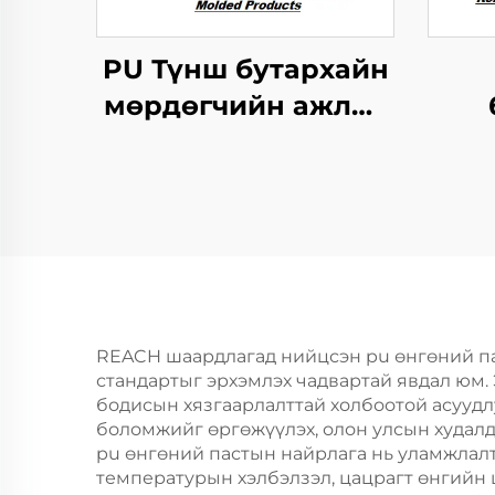
PU Түнш бутархайн
мөрдөгчийн ажлыг
зохицуулах
мөр
тусгайлал
REACH шаардлагад нийцсэн pu өнгөний пас
стандартыг эрхэмлэх чадвартай явдал юм.
бодисын хязгаарлалттай холбоотой асуудлу
боломжийг өргөжүүлэх, олон улсын худал
pu өнгөний пастын найрлага нь уламжлалт
температурын хэлбэлзэл, цацрагт өнгийн ш