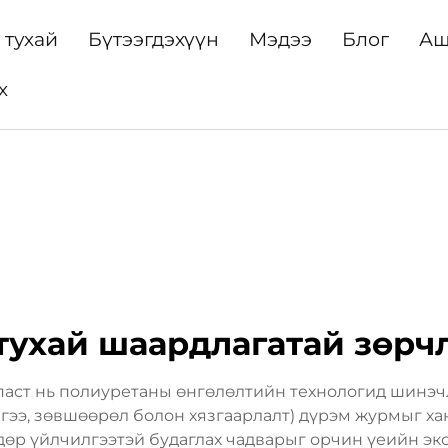
 тухай
Бүтээгдэхүүн
Мэдээ
Блог
Аш
х
тухай шаардлагатай зөрч
аст нь полиуретаны өнгөлөлтийн технологид шинэч
ээ, зөвшөөрөл болон хязгаарлалт) дүрэм журмыг ха
дөр үйлчилгээтэй будаглах чадварыг орчин үеийн э