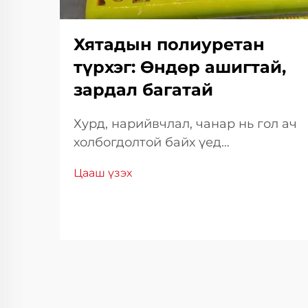
Хятадын полиуретан
түрхэг: Өндөр ашигтай,
зардал багатай
Хурд, нарийвчлал, чанар нь гол ач
холбогдолтой байх үед
материалын сонголт болон
Цааш үзэх
боловсруулалтын багажийн
сонголт нь нийт үр дүнг
шийдвэрлэхэд чухал нөлөө
үзүүлдэг. Эдгээр дунд Японд
үйлдвэрлэгдэж буй химийн
бодисууд нь тогтвортой, үр
ашигтай шийдэл санал болгодог.