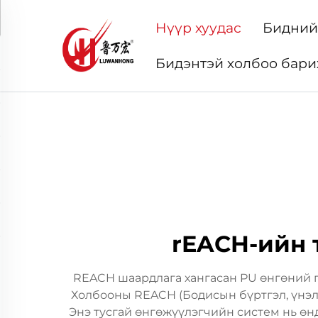
Нүүр хуудас
Бидний
Бидэнтэй холбоо бари
rEACH-ийн 
REACH шаардлага хангасан PU өнгөний п
Холбооны REACH (Бодисын бүртгэл, үнэлг
Энэ тусгай өнгөжүүлэгчийн систем нь өн