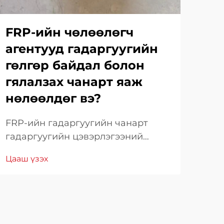
FRP-ийн чөлөөлөгч
Үй
агентууд гадаргуугийн
то
гөлгөр байдал болон
аш
гялалзах чанарт яаж
да
нөлөөлдөг вэ?
Орч
тал
FRP-ийн гадаргуугийн чанарт
нөл
гадаргуугийн цэвэрлэгээний
Цаа
сал
агентуудын нөлөөллийг ойлгох.
Цааш үзэх
ашг
Шингээн эсэргүүцэгч полимер
чан
(FRP) композит бүтээцийн
ший
гадаргуугийн чанар нь эстетик
Эдг
болон ажиллагааны хувьд чухал
тос
үүрэг гүйцэтгэдэг. FRP-ийн