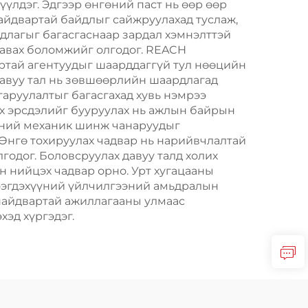
үлдэг. Эдгээр өнгөний паст нь өөр өөр
найдвартай байдлыг сайжруулахад туслаж,
рдлагыг багасгаснаар зардал хэмнэлттэй
 авах боломжийг олгодог. REACH
ртай агентуудыг шаарддаггүй тул нөөцийн
авуу тал нь зөвшөөрлийн шаардлагад
гаруулалтыг багасгахад хувь нэмрээ
өх эрсдэлийг бууруулах нь ажлын байрын
үүний механик шинж чанаруудыг
. Өнгө тохируулах чадвар нь нарийвчлалтай
годог. Боловсруулах давуу талд холих
н нийцэх чадвар орно. Урт хугацааны
үтээгдэхүүний үйлчилгээний амьдралын
 найдвартай ажиллагааны улмаас
хэд хүргэдэг.