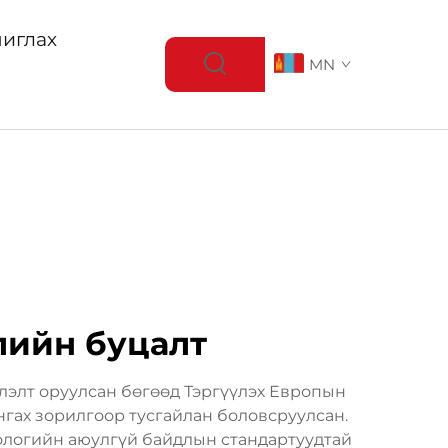
иглах
MN
лийн буцалт
лэлт оруулсан бөгөөд Тэргүүлэх Европын
нгах зорилгоор тусгайлан боловсруулсан.
кологийн аюулгүй байдлын стандартуудтай