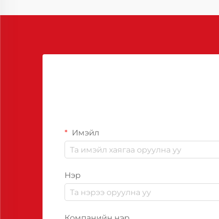
Имэйл
Нэр
Компанийн нэр