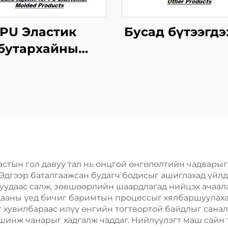
PU Эластик
Бусад бүтээгдэ
бутархайны
дөгчийн ажлыг
зохицуулах
тусгайлал
тын гол давуу тал нь онцгой өнгөлөлтийн чадварыг
 Эдгээр баталгаажсан будагч бодисыг ашиглахад үйл
удаас салж, зөвшөөрлийн шаардлагад нийцэх ачаалал 
дааны үед бичиг баримтын процессыг хялбаршуулаха
 хувилбараас илүү өнгийн тогтвортой байдлыг санал
инж чанарыг хадгалж чаддаг. Нийлүүлэгт маш сайн та