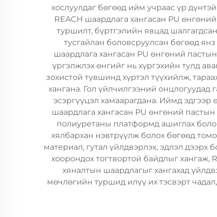
хослуулдаг бөгөөд ийм учраас үр дүнтэ
REACH шаардлага хангасан PU өнгөний
туршилт, бүртгэлийн явцад шалгагдсан
тусгайлан боловсруулсан бөгөөд янз 
шаардлага хангасан PU өнгөний пастын 
үргэлжлэх өнгийг нь хүргэхийн тулд а
зохистой түвшинд хүртэл түүхийлж, тараа
хангана. Гол үйлчилгээний онцлогуудад 
эсэргүүцэл хамаарагдана. Иймд эдгээр 
шаардлага хангасан PU өнгөний пастын с
полиуретаны платформд ашиглах болом
хялбархан нэвтрүүлж болох бөгөөд томо
материал, гутал үйлдвэрлэх, эдлэл дээрх 
хоорондох тогтвортой байдлыг хангаж, 
хяналтын шаардлагыг хангахад үйлдв
мөчлөгийн туршид илүү их тэсвэрт чадал