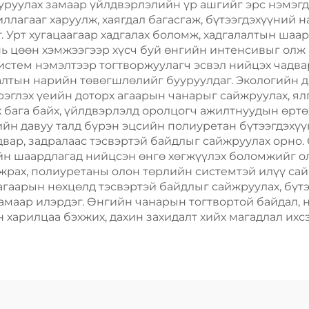
уруулах замаар үйлдвэрлэлийн үр ашгийг эрс нэмэгдү
лагааг харуулж, хаягдал багасгаж, бүтээгдэхүүний 
 Урт хугацаагаар хадгалах боломж, хадгалалтын шаа
ь цөөн хэмжээгээр хүсч буй өнгийн интенсивыг олж
истем нэмэлтээр тогтворжуулагч эсвэл нийцэх чадва
лтын нарийн төвөгшлөлийг бууруулдаг. Экологийн д
эрэглэх үеийн доторх агаарын чанарыг сайжруулах, ял
ж бага байх, үйлдвэрлэлд оролцогч ажилтнуудын өрт
ийн давуу талд бүрэн эцсийн полиуретан бүтээгдэх
адвар, задралаас тэсвэртэй байдлыг сайжруулах орно
ийн шаардлагад нийцсэн өнгө хөгжүүлэх боломжийг ол
йжрах, полиуретаны олон төрлийн системтэй илүү сай
г агаарын нөхцөлд тэсвэртэй байдлыг сайжруулах, б
 замаар илэрдэг. Өнгийн чанарын тогтвортой байдал,
харилцаа бэхжих, дахин захидалт хийх магадлал ихсэ