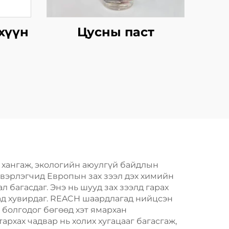
хүүн
Цусны паст
 хангаж, экологийн аюулгүй байдлын
двэрлэгчид Европын зах зээл дэх химийн
багасдаг. Энэ нь шууд зах зээлд гарах
д хувирдаг. REACH шаардлагад нийцсэн
 болгодог бөгөөд хэт ямархан
рхах чадвар нь холих хугацааг багасгаж,