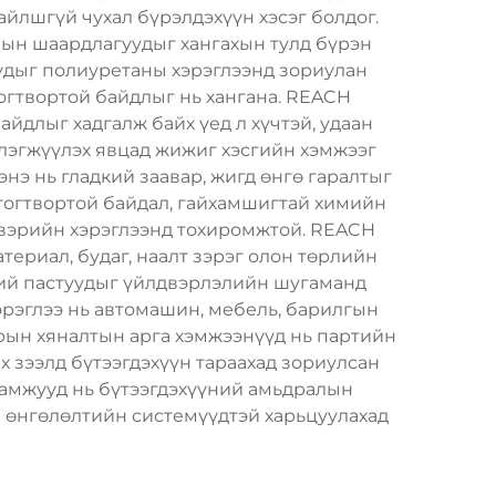
йлшгүй чухал бүрэлдэхүүн хэсэг болдог.
ын шаардлагуудыг хангахын тулд бүрэн
уудыг полиуретаны хэрэглээнд зориулан
тогтвортой байдлыг нь хангана. REACH
йдлыг хадгалж байх үед л хүчтэй, удаан
лэгжүүлэх явцад жижиг хэсгийн хэмжээг
нэ нь гладкий заавар, жигд өнгө гаралтыг
 тогтвортой байдал, гайхамшигтай химийн
лдвэрийн хэрэглээнд тохиромжтой. REACH
териал, будаг, наалт зэрэг олон төрлийн
ний пастуудыг үйлдвэрлэлийн шугаманд
эрэглээ нь автомашин, мебель, барилгын
нарын хяналтын арга хэмжээнүүд нь партийн
 зээлд бүтээгдэхүүн тараахад зориулсан
гамжууд нь бүтээгдэхүүний амьдралын
н өнгөлөлтийн системүүдтэй харьцуулахад