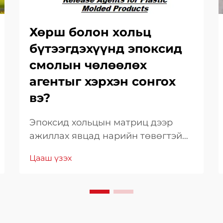
Хөрш болон хольц
бүтээгдэхүүнд эпоксид
смолын чөлөөлөх
агентыг хэрхэн сонгох
вэ?
Эпоксид хольцын матриц дээр
ажиллах явцад нарийн төвөгтэй
ажиллагаа болон мэргэжлийн үр
Цааш үзэх
дүнг хангахын тулд зөв хэрэгсэл
ашиглах нь чухал. Эдгээр чухал
хэрэгслүүдийн дунд эпоксид
хольцын тусгаарлагч нь танд
матрицаас хэлбэр дүрсийг