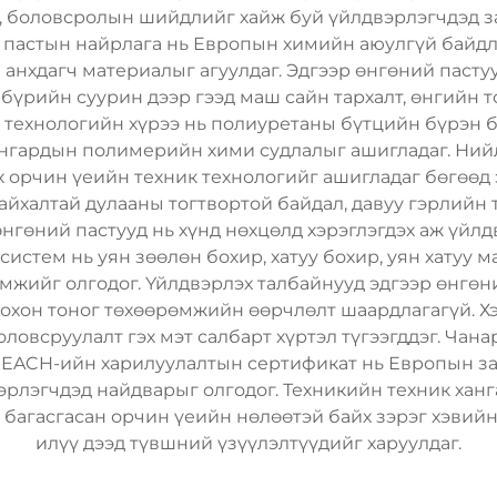
й, боловсролын шийдлийг хайж буй үйлдвэрлэгчдэд за
 пастын найрлага нь Европын химийн аюулгүй байдл
 анхдагч материалыг агуулдаг. Эдгээр өнгөний паст
бүрийн суурин дээр гээд маш сайн тархалт, өнгийн 
технологийн хүрээ нь полиуретаны бүтцийн бүрэн ба
вангардын полимерийн хими судлалыг ашигладаг. Ний
х орчин үеийн техник технологийг ашигладаг бөгөөд э
гайхалтай дулааны тогтвортой байдал, давуу гэрлийн
өнгөний пастууд нь хүнд нөхцөлд хэрэглэгдэх аж үй
истем нь уян зөөлөн бохир, хатуу бохир, уян хатуу ма
жийг олгодог. Үйлдвэрлэх талбайнууд эдгээр өнгө
охон тоног төхөөрөмжийн өөрчлөлт шаардлагагүй. Х
боловсруулалт гэх мэт салбарт хүртэл түгээгддэг. Ча
REACH-ийн харилуулалтын сертификат нь Европын зах
эрлэгчдэд найдварыг олгодог. Техникийн техник хан
, багасгасан орчин үеийн нөлөөтэй байх зэрэг хэвий
илүү дээд түвшний үзүүлэлтүүдийг харуулдаг.