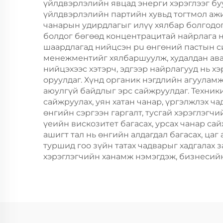
үйлдвэрлэлийн явцад энерги хэрэглээг бу
үйлдвэрлэлийн партийн хувьд тогтмол ажил
чанарын удирдлагыг илүү хялбар болгодог.
болдог бөгөөд концентрацитай найрлага н
шаардлагад нийцсэн pu өнгөний пастын с
менежментийг хялбаршуулж, худалдан ава
нийцэхээс хэтэрч, эдгээр найрлагууд нь х
оруулдаг. Хүнд органик нэгдлийн агуулам
аюулгүй байдлыг эрс сайжруулдаг. Техник
сайжруулах, уян хатан чанар, үргэлжлэх ч
өнгийн сэргээн гаргалт, тусгай хэрэглэгч
үеийн вискозитет багасах, урсах чанар са
ашигт тал нь өнгийн алдагдал багасах, ца
туршид гоо зүйн татах чадварыг хадгалах
хэрэглэгчийн ханамж нэмэгдэж, бизнесийн 