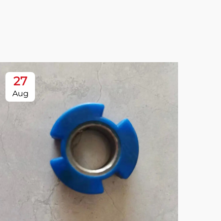
27
2
Aug
Oc