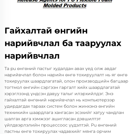
Гайхалтай өнгийн
нарийвчлал ба тааруулах
нарийвчлал
Та pu өнгөний пастыг худалдан авах үед олж авдаг
нарийвчлал болон нарийн өнгө тохируулалт нь яг өнгө
тохируулах шаардлагатай, олон производцийн багцаар
тогтмол өнгийн сэргээн гаргалт хийх шаардлагатай
хэрэглээнд үндсэн давуу талыг илэрхийлдэг. Энэ
гайхалтай өнгөний нарийвчлал нь компьютерээр
удирдагдах тараах систем болон жинхэнэ өнгийн
техникийн шаардлага хангасан эсэхийг хатуу чандлан
шалгах арга хэмжээг ашигласан дэвшилтэт
үйлдвэрлэлийн процессоос үүдэлтэй. Pu өнгөний
пастны өнгө тохируулах чадавхийг мянга орчим