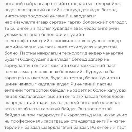
өнгөний найрлагаар өнгийн стандартыг тодорхойлж
өгдөг дэлгэрэнгүй өнгийн сангууд дэмждэг бөгөөд
ингэснээр тодорхой өнгөний шаардлагыг
нарийвчлалтайгаар сэргээн гаргах боломжийг олгодог.
Та pu өнгөний пастыг худалдан авах үедээ өнгө зүйн
уламжлалт онол болон орчин үеийн
спектрофотометрийн шинжилгээг хослуулсан өндөр
нарийвчлалыг хангасан өнгө тохируулах мэдлэгтэй
болно. Пастны найрлагын технологид өндөр чанартай
будагч бодисуудыг ашигладаг бөгөөд эдгээр нь
зориулалтын өнгийг хамгийн бага хэмжээний паст
нэмэх замаар л олж авах боломжийг бүрдүүлэх ба
зэрэгцээ нь нягтрал, будагны тогтоц болон хучилтын
шинж чанарыг хадгалж өгдөг. Pu өнгөний пастны
өнгөний тогтвортой байдал нь хэрэглэх болон хатуурах
явцад хадгалагдаж, эцсийн өнгө анхнаасаа төлөвлөсөн
шаардлагатай таарч, хүлээгдээгүй өнгөний өөрчлөлт
эсвэл хэлбэлзэл гарахгүй байдаг. Энэ тогтвортой
байдал нь том гадаргуугийн хэрэглээнд маш чухал учир
нь професиональ харагдацын стандартад өнгийн нэгэн
төрлийн байдал шаардлагатай байдаг. Pu өнгөний паст