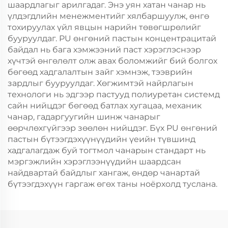
шаардлагыг арилгадаг. Энэ уян хатан чанар нь
үлдэгдлийн менежментийг хялбаршуулж, өнгө
тохируулах үйл явцын нарийн төвөгшрөлийг
бууруулдаг. PU өнгөний пастын концентрацитай
байдал нь бага хэмжээний паст хэрэглэснээр
хүчтэй өнгөлөлт олж авах боломжийг бий болгох
бөгөөд хадгалалтын зайг хэмнэж, тээврийн
зардлыг бууруулдаг. Хөгжимтэй найрлагын
технологи нь эдгээр пастууд полиуретан системд
сайн нийцдэг бөгөөд батлах хугацаа, механик
чанар, гадаргуугийн шинж чанарыг
өөрчлөхгүйгээр зөөлөн нийцдэг. Бүх PU өнгөний
пастын бүтээгдэхүүнүүдийн үеийн түвшинд
хадгалагдаж буй тогтмол чанарын стандарт нь
мэргэжлийн хэрэглээнүүдийн шаардсан
найдвартай байдлыг хангаж, өндөр чанартай
бүтээгдэхүүн гаргаж өгөх таны ноёрхолд туслана.