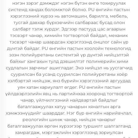
нэгэн зэрэг дэмждэг нэгэн бүтэн өнгө тохируулах
системд хандах боломжтой болно. PU өнгийн пастын
хэрэглээний хүрээ нь автомашин, барилга, мебель,
тусгай давхар бүрхэвчийн салбараас бусад олон
салбарт тэлж хүрдэг. Эдгээр пастууд цас агаарын
тэсвэрт чанар, химийн тогтвортой байдал, механик
тэсвэрт чанар шаардсан хэрэглээнд онцлог сайн үр
дүнтэй байдаг. PU өнгийн пастын хоолойн технологид
эзэн полийуретаны системтэй үр дүнтэй нийцэлтэй
байхыг хангахын тулд дэвшилтэт полимерийн хими
судлалын зарчмыг ашигладаг. Энэ нийцэл нь уусгагчид
суурилсан ба усанд суурилсан полийуретаны хоёр
хэлбэртэй нийцэж, янз бүрийн хэрэглээний аргуудад
уян хатан хариулалт өгдөг. PU өнгийн пастын
үйлдвэрлэлийн явц нь партийнхаа хооронд тогтвортой
чанар, үйлчилгээний найдвартай байдлыг
баталгаажуулах хатуу чанарын хяналтын арга
хэмжээнүүдийг шаарддаг. Нэг бүр өнгийн нарийвчлал,
реологийн шинж чанар, нийцэх чанарыг
баталгаажуулах өргөн хүрээгээр туршилт шалгалтанд
хамрагдаж, мэргэжлийн хэрэглээнд зориулсан