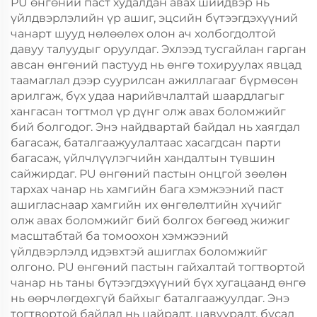
PU өнгөний паст худалдан авах шийдвэр нь
үйлдвэрлэлийн үр ашиг, эцсийн бүтээгдэхүүний
чанарт шууд нөлөөлөх олон ач холбогдолтой
давуу талуудыг оруулдаг. Эхлээд тусгайлан гарган
авсан өнгөний пастууд нь өнгө тохируулах явцад
таамаглал дээр суурилсан ажиллагааг бүрмөсөн
арилгаж, бүх удаа нарийвчлалтай шаардлагыг
хангасан тогтмол үр дүнг олж авах боломжийг
бий болгодог. Энэ найдвартай байдал нь хаягдал
багасаж, баталгаажуулалтаас хасагдсан парти
багасаж, үйлчлүүлэгчийн хандалтын түвшин
сайжирдаг. PU өнгөний пастын онцгой зөөлөн
тархах чанар нь хамгийн бага хэмжээний паст
ашигласнаар хамгийн их өнгөлөлтийн хүчийг
олж авах боломжийг бий болгох бөгөөд жижиг
масштабтай ба томоохон хэмжээний
үйлдвэрлэлд идэвхтэй ашиглах боломжийг
олгоно. PU өнгөний пастын гайхалтай тогтвортой
чанар нь таны бүтээгдэхүүний бүх хугацаанд өнгө
нь өөрчлөгдөхгүй байхыг баталгаажуулдаг. Энэ
тогтвортой байдал нь цайралт, цавууралт, бусад