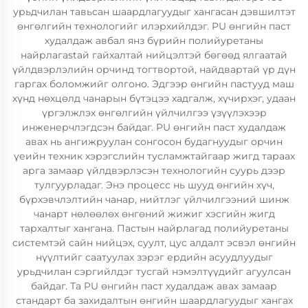
урьдчилан тавьсан шаардлагуудыг хангасан дэвшилтэт
өнгөлгийн технологийг илэрхийлдэг. PU өнгийн паст
худалдаж авбал янз бүрийн полийуретаны
найрлагаstай гайхалтай нийцэлтэй бөгөөд ялгаатай
үйлдвэрлэлийн орчинд тогтвортой, найдвартай үр дүн
гаргах боломжийг олгоно. Эдгээр өнгийн пастууд маш
хүнд нөхцөлд чанарын бүтэцээ хадгалж, хүчирхэг, удаан
үргэлжлэх өнгөлгийн үйлчилгээ үзүүлэхээр
инженерчлэгдсэн байдаг. PU өнгийн паст худалдаж
авах нь ангижруулан сонгосон будагнуудыг орчин
үеийн техник хэрэгслийн тусламжтайгаар жигд тараах
арга замаар үйлдвэрлэсэн технологийн суурь дээр
тулгуурладаг. Энэ процесс нь шууд өнгийн хүч,
бүрхэвчлэлтийн чанар, нийтлэг үйлчилгээний шинж
чанарт нөлөөлөх өнгөний жижиг хэсгийн жигд
тархалтыг хангана. Пастын найрлагад полийуретаны
системтэй сайн нийцэх, суулт, цус алдалт эсвэл өнгийн
нүүлтийг саатуулах зэрэг ердийн асуудлуудыг
урьдчилан сэргийлдэг тусгай нэмэлтүүдийг агуулсан
байдаг. Та PU өнгийн паст худалдаж авах замаар
стандарт ба захидалтын өнгийн шаардлагуудыг хангах