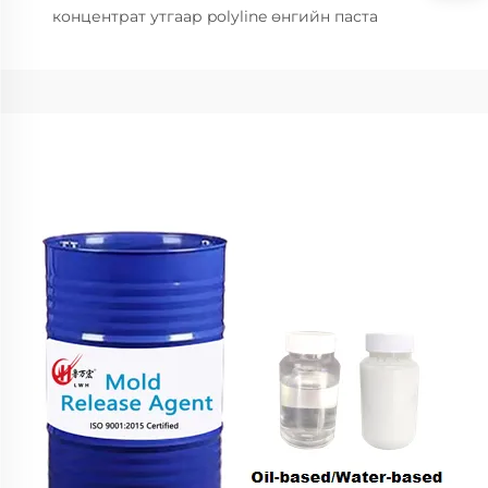
концентрат утгаар polyline өнгийн паста