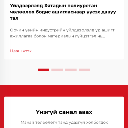
Үйлдвэрлэлд Хятадын полиуретан
чөлөөлөх бодис ашигласнаар үүсэх давуу
тал
Орчин үеийн индустрийн үйлдвэрлэлд үр ашигт
ажиллагаа болон материалын гүйцэтгэл нь
өрсөлдөх чадварыг хадгалахын тулд үндэс суурь
болдог. Үйлдвэрлэлийн үр ашигт ажиллагааг
Цааш үзэх
бэхжүүлэхэд туслах гол хэрэгсэл нь тусгай
зориулалтын тосны шийдэл юм.
Үнэгүй санал авах
Манай төлөөлөгч танд удахгүй холбогдох