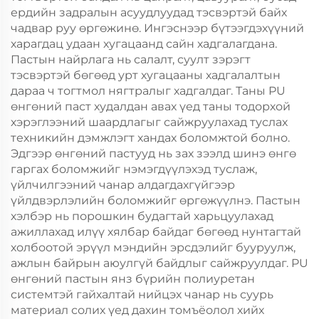
ердийн задралын асуудлуудад тэсвэртэй байх
чадвар руу өргөжинө. Ингэснээр бүтээгдэхүүний
харагдац удаан хугацаанд сайн хадгалагдана.
Пастын найрлага нь салалт, суулт зэрэгт
тэсвэртэй бөгөөд урт хугацааны хадгалалтын
дараа ч тогтмол нягтралыг хадгалдаг. Таны PU
өнгөний паст худалдан авах үед таны тодорхой
хэрэглээний шаардлагыг сайжруулахад туслах
техникийн дэмжлэгт хандах боломжтой болно.
Эдгээр өнгөний пастууд нь зах зээлд шинэ өнгө
гаргах боломжийг нэмэгдүүлэхэд туслаж,
үйлчилгээний чанар алдагдахгүйгээр
үйлдвэрлэлийн боломжийг өргөжүүлнэ. Пастын
хэлбэр нь порошкин будагтай харьцуулахад
ажиллахад илүү хялбар байдаг бөгөөд нунтагтай
холбоотой эрүүл мэндийн эрсдэлийг бууруулж,
ажлын байрын аюулгүй байдлыг сайжруулдаг. PU
өнгөний пастын янз бүрийн полиуретан
системтэй гайхалтай нийцэх чанар нь суурь
материал солих үед дахин томъёолол хийх