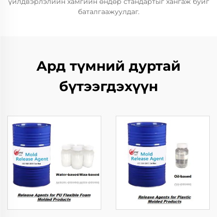
үйлдвэрлэлийн хамгийн өндөр стандартыг хангаж буйг
баталгаажуулдаг.
Ард түмний дуртай
бүтээгдэхүүн