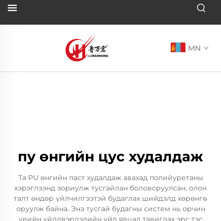
MN
пу өнгийн цус худалдаж
Та PU өнгийн паст худалдаж авахад полийуретаны
хэрэглээнд зориулж тусгайлан боловсруулсан, олон
талт өндөр үйлчилгээтэй будаглах шийдэлд хөрөнгө
оруулж байна. Энэ тусгай будагны систем нь орчин
үеийн үйлдвэрлэлийн үйл явцад тавигдах эрс тэс