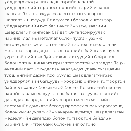
үйлдвэрлэхэд ашигладаг нарийвчлалтай
үйлдвэрлэлийн процесст өнгийн нарийвчлалыг
шалгаж баталгаажуулах олон шатны чанарын
шалгалтын цэгүүдийг агуулсан бөгөөд ингэснээр
үйлдвэрлэлийн бүх багц өнгийн хатуу заагийн
шаардлагыг хангасан байдаг. Өнгө тохируулах
нарийвчлал нь металлаг болон тусгай үзэмж
өнгөнүүдэд ч хүрч, pu өнгөний пастны технологи нь
металлаг харагдацыг нэгэн төрлийн байлгахад чухал
үүрэгтэй нийцэж буй жижиг хэсгүүдийн байршил
болон оптик шинж чанарыг тогтвортой хадгалдаг. Та pu
өнгөний пастыг худалдан авах үедээ удаан хугацааны
турш өнгийг дахин тохируулах шаардлагагүйгээр
үйлдвэрлэлийн багцуудын хооронд өнгийн тогтвортой
байдлыг хангах боломжтой болно. Pu өнгөний пастны
нарийвчлалын давуу тал нь баталгаажуулсан өнгийн
дагалдах шаардлагатай чанарын менежментийн
системийг дэмждэг бөгөөд професиональ хэрэглээнд
болон үйлчлүүлэгчийн чанарын аудитад шаардлагатай
мэдээллийн дагалдах болон тогтвортой байдлын
баримт бичигтэй байх боломжийг олгоно.