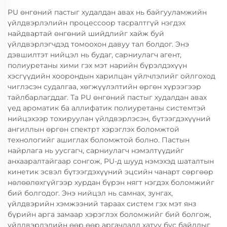
PU өнгөний пастыг худалдан авах нь байгууламжийн
үйлдвэрлэлийн процессоор тасралтгүй нэгдэх
найдвартай өнгөний шийдлийг хайж буй
үйлдвэрлэгчдэд томоохон давуу тал болдог. Энэ
дэвшилтэт нийцэл нь будаг, сарниулагч агент,
полиуретаны хими гэх мэт нарийн бүрэлдэхүүн
хэсгүүдийн хоорондын харилцан үйлчлэлийг ойлгоход
чиглэсэн судалгаа, хөгжүүлэлтийн өргөн хүрээгээр
тайлбарлагддаг. Та PU өнгөний пастыг худалдан авах
үед ароматик ба аллифатик полиуретаны системтэй
нийцэхээр тохируулан үйлдвэрлэсэн, бүтээгдэхүүний
ангиллын өргөн спектрт хэрэглэх боломжтой
технологийг ашиглах боломжтой болно. Пастын
найрлага нь уусгагч, сарниулагч нэмэлтүүдийг
анхааралтайгаар сонгож, PU-д шууд нэмэхэд шаталтын
кинетик эсвэл бүтээгдэхүүний эцсийн чанарт сөргөөр
нөлөөлөхгүйгээр хурдан бүрэн нягт нэгдэх боломжийг
бий болгодог. Энэ нийцэл нь самнах, зунгах,
үйлдвэрийн хэмжээний тараах систем гэх мэт янз
бүрийн арга замаар хэрэглэх боломжийг бий болгож,
үйлдвэрлэлийн өөр өөр аргачлалд хатуу бус байдлыг