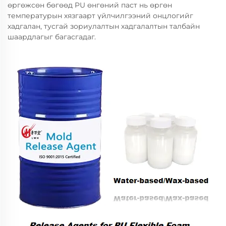
өргөжсөн бөгөөд PU өнгөний паст нь өргөн
температурын хязгаарт үйлчилгээний онцлогийг
хадгалан, тусгай зориулалтын хадгалалтын талбайн
шаардлагыг багасгадаг.