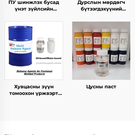
ПУ шинжлэх бусад
Дурслын мөрдөгч
үнэт зүйлсийн
бүтээгдэхүүний
хангамжтой
хариуцагчид
бутархайг гаргах
агент
Хувцасны зүүн
Цусны паст
томоохон үржвэрт
ашиглагдах
шинжилгээний арга