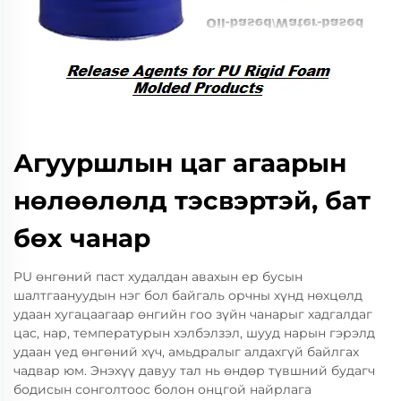
Агууршлын цаг агаарын
нөлөөлөлд тэсвэртэй, бат
бөх чанар
PU өнгөний паст худалдан авахын ер бусын
шалтгаануудын нэг бол байгаль орчны хүнд нөхцөлд
удаан хугацаагаар өнгийн гоо зүйн чанарыг хадгалдаг
цас, нар, температурын хэлбэлзэл, шууд нарын гэрэлд
удаан үед өнгөний хүч, амьдралыг алдахгүй байлгах
чадвар юм. Энэхүү давуу тал нь өндөр түвшний будагч
бодисын сонголтоос болон онцгой найрлага