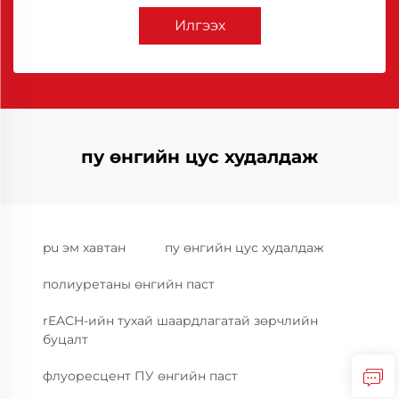
Илгээх
пу өнгийн цус худалдаж
pu эм хавтан
пу өнгийн цус худалдаж
полиуретаны өнгийн паст
rEACH-ийн тухай шаардлагатай зөрчлийн
буцалт
флуоресцент ПУ өнгийн паст