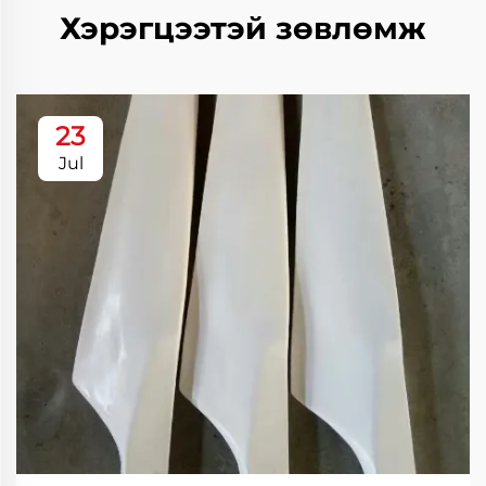
Хэрэгцээтэй зөвлөмж
23
Jul