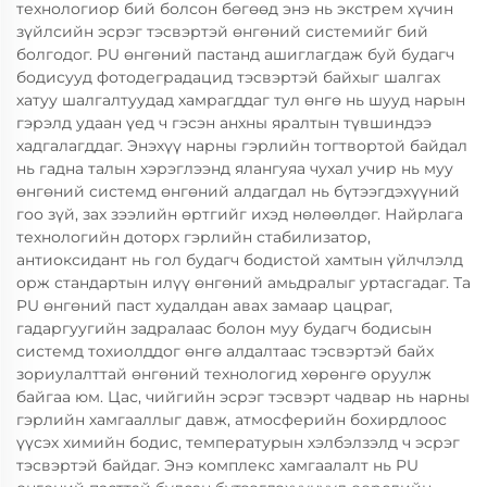
технологиор бий болсон бөгөөд энэ нь экстрем хүчин
зүйлсийн эсрэг тэсвэртэй өнгөний системийг бий
болгодог. PU өнгөний пастанд ашиглагдаж буй будагч
бодисууд фотодеградацид тэсвэртэй байхыг шалгах
хатуу шалгалтуудад хамрагддаг тул өнгө нь шууд нарын
гэрэлд удаан үед ч гэсэн анхны яралтын түвшиндээ
хадгалагддаг. Энэхүү нарны гэрлийн тогтвортой байдал
нь гадна талын хэрэглээнд ялангуяа чухал учир нь муу
өнгөний системд өнгөний алдагдал нь бүтээгдэхүүний
гоо зүй, зах зээлийн өртгийг ихэд нөлөөлдөг. Найрлага
технологийн доторх гэрлийн стабилизатор,
антиоксидант нь гол будагч бодистой хамтын үйлчлэлд
орж стандартын илүү өнгөний амьдралыг уртасгадаг. Та
PU өнгөний паст худалдан авах замаар цацраг,
гадаргуугийн задралаас болон муу будагч бодисын
системд тохиолддог өнгө алдалтаас тэсвэртэй байх
зориулалттай өнгөний технологид хөрөнгө оруулж
байгаа юм. Цас, чийгийн эсрэг тэсвэрт чадвар нь нарны
гэрлийн хамгааллыг давж, атмосферийн бохирдлоос
үүсэх химийн бодис, температурын хэлбэлзэлд ч эсрэг
тэсвэртэй байдаг. Энэ комплекс хамгаалалт нь PU