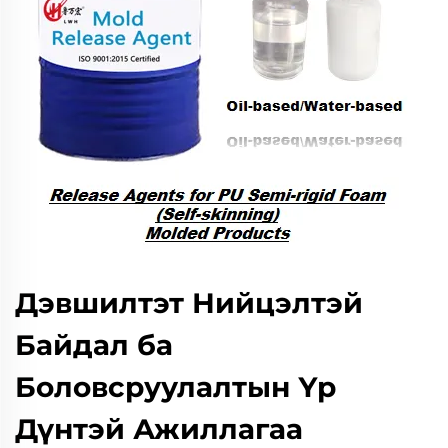
Дэвшилтэт Нийцэлтэй
Байдал ба
Боловсруулалтын Үр
Дүнтэй Ажиллагаа