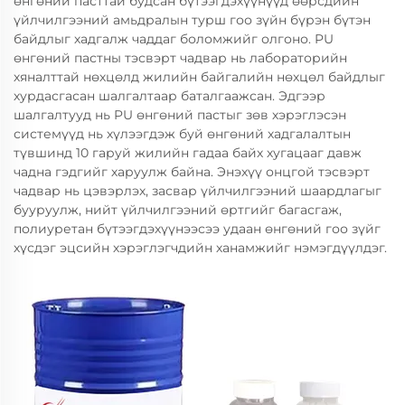
өнгөний пасттай будсан бүтээгдэхүүнүүд өөрсдийн
үйлчилгээний амьдралын турш гоо зүйн бүрэн бүтэн
байдлыг хадгалж чаддаг боломжийг олгоно. PU
өнгөний пастны тэсвэрт чадвар нь лабораторийн
хяналттай нөхцөлд жилийн байгалийн нөхцөл байдлыг
хурдасгасан шалгалтаар баталгаажсан. Эдгээр
шалгалтууд нь PU өнгөний пастыг зөв хэрэглэсэн
системүүд нь хүлээгдэж буй өнгөний хадгалалтын
түвшинд 10 гаруй жилийн гадаа байх хугацааг давж
чадна гэдгийг харуулж байна. Энэхүү онцгой тэсвэрт
чадвар нь цэвэрлэх, засвар үйлчилгээний шаардлагыг
бууруулж, нийт үйлчилгээний өртгийг багасгаж,
полиуретан бүтээгдэхүүнээсээ удаан өнгөний гоо зүйг
хүсдэг эцсийн хэрэглэгчдийн ханамжийг нэмэгдүүлдэг.