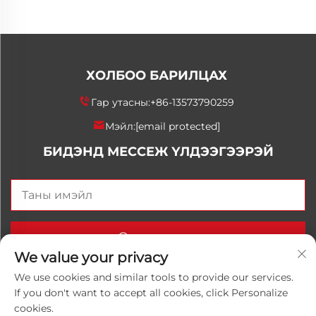
ХОЛБОО БАРИЛЦАХ
Гар утасны:
+86-13573790259
Мэйл:
[email protected]
БИДЭНД МЕССЕЖ ҮЛДЭЭГЭЭРЭЙ
Одоо илгээх
We value your privacy
We use cookies and similar tools to provide our services.
If you don't want to accept all cookies, click Personalize
Хуульчийн эрх © 2025 Орос Улаанхангай Луванхонг
cookies.