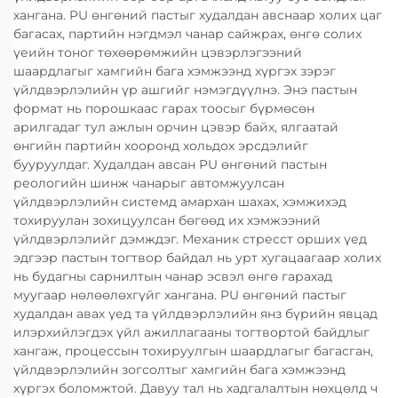
хангана. PU өнгөний пастыг худалдан авснаар холих цаг
багасах, партийн нэгдмэл чанар сайжрах, өнгө солих
үеийн тоног төхөөрөмжийн цэвэрлэгээний
шаардлагыг хамгийн бага хэмжээнд хүргэх зэрэг
үйлдвэрлэлийн үр ашгийг нэмэгдүүлнэ. Энэ пастын
формат нь порошкаас гарах тоосыг бүрмөсөн
арилгадаг тул ажлын орчин цэвэр байх, ялгаатай
өнгийн партийн хооронд хольдох эрсдэлийг
бууруулдаг. Худалдан авсан PU өнгөний пастын
реологийн шинж чанарыг автомжуулсан
үйлдвэрлэлийн системд амархан шахах, хэмжихэд
тохируулан зохицуулсан бөгөөд их хэмжээний
үйлдвэрлэлийг дэмждэг. Механик стресст орших үед
эдгээр пастын тогтвор байдал нь урт хугацаагаар холих
нь будагны сарнилтын чанар эсвэл өнгө гарахад
муугаар нөлөөлөхгүйг хангана. PU өнгөний пастыг
худалдан авах үед та үйлдвэрлэлийн янз бүрийн явцад
илэрхийлэгдэх үйл ажиллагааны тогтвортой байдлыг
хангаж, процессын тохируулгын шаардлагыг багасган,
үйлдвэрлэлийн зогсолтыг хамгийн бага хэмжээнд
хүргэх боломжтой. Давуу тал нь хадгалалтын нөхцөлд ч