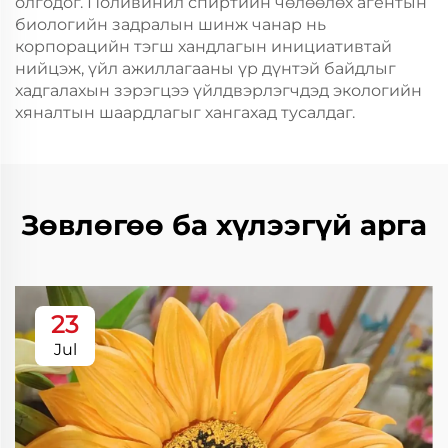
олгодог. Поливинил спиртийн чөлөөлөх агентын
биологийн задралын шинж чанар нь
корпорацийн тэгш хандлагын инициативтай
нийцэж, үйл ажиллагааны үр дүнтэй байдлыг
хадгалахын зэрэгцээ үйлдвэрлэгчдэд экологийн
хяналтын шаардлагыг хангахад тусалдаг.
Зөвлөгөө ба хүлээгүй арга
23
Jul