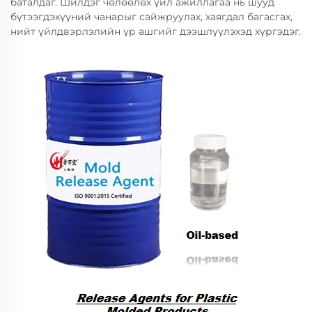
баталдаг. Шилдэг чөлөөлөх үйл ажиллагаа нь шууд
бүтээгдэхүүний чанарыг сайжруулах, хаягдал багасгах,
нийт үйлдвэрлэлийн үр ашгийг дээшлүүлэхэд хүргэдэг.