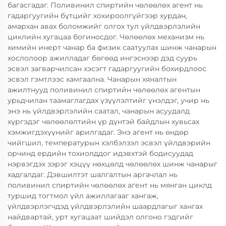
багасгадаг. Поливинил спиртийн чөлөөлөх агент нь
гадаргуугийн бүтцийг хохироолгүйгээр хурдан,
амархан авах боломжийг олгох тул үйлдвэрлэлийн
циклийн хугацаа богиносдог. Чөлөөлөх механизм нь
химийн инерт чанар ба физик саатуулах шинж чанарын
хослолоор ажилладаг бөгөөд ингэснээр дэд суурь
эсвэл загварчилсан хэсэгт гадаргуугийн бохирдлоос
эсвэл гэмтлээс хамгаална. Чанарын хяналтын
ажилтнууд поливинил спиртийн чөлөөлөх агентын
урьдчилан таамаглагдах үзүүлэлтийг үнэлдэг, учир нь
энэ нь үйлдвэрлэлийн саатал, чанарын асуудалд
хүргэдэг чөлөөлөлтийн үр дүнтэй байдлын хувьсах
хэмжигдэхүүнийг арилгадаг. Энэ агент нь өндөр
чийгшил, температурын хэлбэлзэл эсвэл үйлдвэрийн
орчинд ердийн тохиолддог идэвхтэй бодисуудад
нэрвэгдэх зэрэг хэцүү нөхцөлд чөлөөлөх шинж чанарыг
хадгалдаг. Дэвшилтэт шалгалтын аргачлал нь
поливинил спиртийн чөлөөлөх агент нь мянган циклд
туршид тогтмол үйл ажиллагааг хангаж,
үйлдвэрлэгчдэд үйлдвэрлэлийн шаардлагыг хангах
найдвартай, урт хугацаат шийдэл олгоно гэдгийг