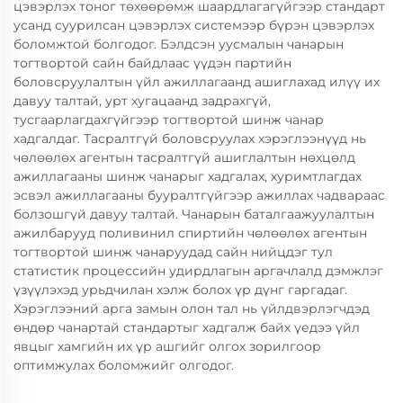
цэвэрлэх тоног төхөөрөмж шаардлагагүйгээр стандарт
усанд суурилсан цэвэрлэх системээр бүрэн цэвэрлэх
боломжтой болгодог. Бэлдсэн уусмалын чанарын
тогтвортой сайн байдлаас үүдэн партийн
боловсруулалтын үйл ажиллагаанд ашиглахад илүү их
давуу талтай, урт хугацаанд задрахгүй,
тусгаарлагдахгүйгээр тогтвортой шинж чанар
хадгалдаг. Тасралтгүй боловсруулах хэрэглээнүүд нь
чөлөөлөх агентын тасралтгүй ашиглалтын нөхцөлд
ажиллагааны шинж чанарыг хадгалах, хуримтлагдах
эсвэл ажиллагааны бууралтгүйгээр ажиллах чадвараас
болзошгүй давуу талтай. Чанарын баталгаажуулалтын
ажилбарууд поливинил спиртийн чөлөөлөх агентын
тогтвортой шинж чанаруудад сайн нийцдэг тул
статистик процессийн удирдлагын аргачлалд дэмжлэг
үзүүлэхэд урьдчилан хэлж болох үр дүнг гаргадаг.
Хэрэглээний арга замын олон тал нь үйлдвэрлэгчдэд
өндөр чанартай стандартыг хадгалж байх үедээ үйл
явцыг хамгийн их үр ашгийг олгох зорилгоор
оптимжулах боломжийг олгодог.