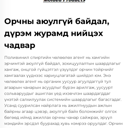
Орчны аюулгүй байдал,
дүрэм журамд нийцэх
чадвар
Поливинил спиртийн чөлөөлөх агент нь хамгийн
эрчимтэй аюулгүй байдал, зохицуулалтын шаардлагыг
хангаж, онцгой гүйцэтгэл үзүүлдэг орчин тойрчийг
хамгаалах үүднээс хариуцлагатай шийдэл юм. Энэ
чөлөөлөх агент нь органик уусуур агуулдаггүй тул
агаарын чанарын асуудлыг бүрэн арилгаж, уусуурт
сольваруудыг ашиглах үед ихэвчлэн шаардагддаг
үнэтэй салхилуулах системийн шаардлагыг багасгадаг.
Усанд суурилсан найрлага нь ажилтнуудын ажлын
байрны агаар цэвэр, аюулгүй байх боломжийг олгох
бөгөөд иймд ажиллах орчны чанар сайжрах, эрүүл
мэндийн эрсдэл буурахад хувь нэмрээ оруулдаг. Орчин