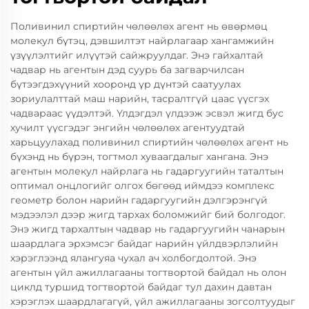
Поливинил спиртийн чөлөөлөх агент нь өвөрмөц
молекул бүтэц, дэвшилтэт найрлагаар хангамжийн
үзүүлэлтийг илүүтэй сайжруулдаг. Энэ гайхалтай
чадвар нь агентын дэд суурь ба загварчилсан
бүтээгдэхүүний хооронд үр дүнтэй саатуулах
зориулалттай маш нарийн, тасралтгүй цаас үүсгэх
чадвараас үүдэлтэй. Үлдэгдэл үлдээж эсвэл жигд бус
хучилт үүсгэдэг энгийн чөлөөлөх агентуудтай
харьцуулахад поливинил спиртийн чөлөөлөх агент нь
бүхэнд нь бүрэн, тогтмол хуваагдалыг хангана. Энэ
агентын молекул найрлага нь гадаргуугийн таталтын
оптимал онцлогийг олгох бөгөөд иймдээ комплекс
геометр болон нарийн гадаргуугийн дэлгэрэнгүй
мэдээлэл дээр жигд тархах боломжийг бий болгодог.
Энэ жигд тархалтын чадвар нь гадаргуугийн чанарын
шаардлага эрхэмсэг байдаг нарийн үйлдвэрлэлийн
хэрэглээнд ялангуяа чухал ач холбогдолтой. Энэ
агентын үйл ажиллагааны тогтвортой байдал нь олон
циклд туршид тогтвортой байдаг тул дахин давтан
хэрэглэх шаардлагагүй, үйл ажиллагааны зогсолтуудыг