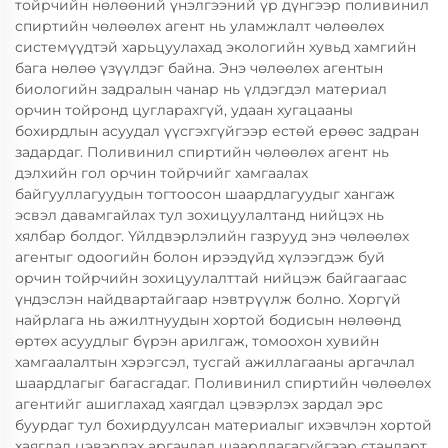
тойрчийн нөлөөний үнэлгээний үр дүнгээр поливинил
спиртийн чөлөөлөх агент нь уламжлалт чөлөөлөх
системүүдтэй харьцуулахад экологийн хувьд хамгийн
бага нөлөө үзүүлдэг байна. Энэ чөлөөлөх агентын
биологийн задралын чанар нь үлдэгдэл материал
орчин тойронд цугларахгүй, удаан хугацааны
бохирдлын асуудал үүсгэхгүйгээр естөй ерөөс задран
задардаг. Поливинил спиртийн чөлөөлөх агент нь
дэлхийн гол орчин тойрчийг хамгаалах
байгууллагуудын тогтоосон шаардлагуудыг хангаж
эсвэл давамгайлах тул зохицуулалтанд нийцэх нь
хялбар болдог. Үйлдвэрлэлийн газрууд энэ чөлөөлөх
агентыг одоогийн болон ирээдүйд хүлээгдэж буй
орчин тойрчийн зохицуулалттай нийцэж байгаагаас
үндэслэн найдвартайгаар нэвтрүүлж болно. Хоргүй
найрлага нь ажилтнуудын хортой бодисын нөлөөнд
өртөх асуудлыг бүрэн арилгаж, томоохон хувийн
хамгаалалтын хэрэгсэл, тусгай ажиллагааны аргачлал
шаардлагыг багасгадаг. Поливинил спиртийн чөлөөлөх
агентийг ашиглахад хаягдал цэвэрлэх зардал эрс
буурдаг тул бохирдуулсан материалыг ихэвчлэн хортой
хаягдал цэвэрлэх аргачлал шаардлагагүйгээр стандарт