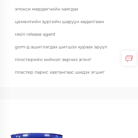
эпокси мөрдөгчийн хаягдах
цементийн зургийн шаруун хөдөлгөөн
resin release agent
gom-д ашиглагдах шигшээ хураах эрүүл
плостерийн хиймэл зөрчих агент
пластер парис хавтангаас шидэх эгшиг