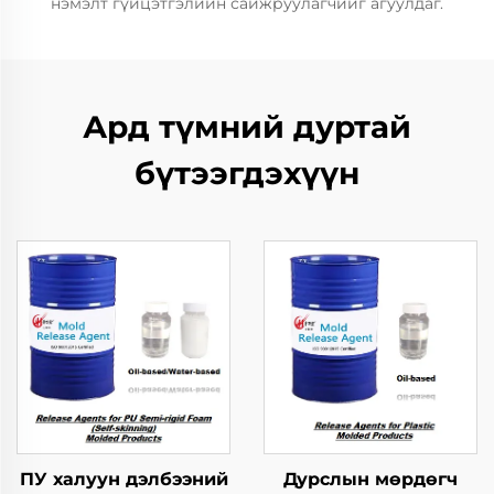
нэмэлт гүйцэтгэлийн сайжруулагчийг агуулдаг.
Ард түмний дуртай
бүтээгдэхүүн
ПУ халуун дэлбээний
Дурслын мөрдөгч