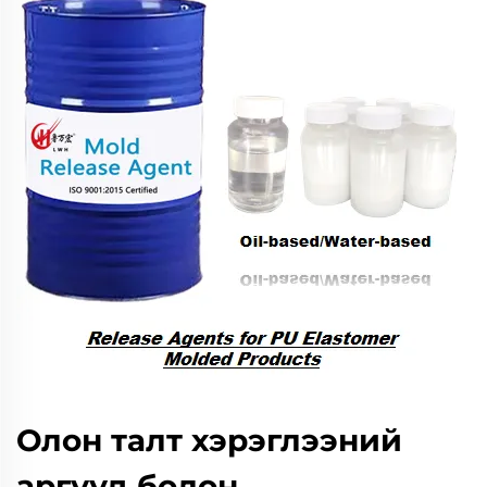
Олон талт хэрэглээний
аргууд болон