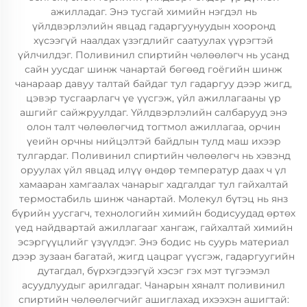
ажилладаг. Энэ тусгай химийн нэгдэл нь
үйлдвэрлэлийн явцад гадаргуунуудын хооронд
хүсээгүй наалдах үзэгдлийг саатуулах үүрэгтэй
үйлчилдэг. Поливинил спиртийн чөлөөлөгч нь усанд
сайн уусдаг шинж чанартай бөгөөд гоёгийн шинж
чанараар давуу талтай байдаг тул гадаргуу дээр жигд,
цэвэр тусгаарлагч үе үүсгэж, үйл ажиллагааны үр
ашгийг сайжруулдаг. Үйлдвэрлэлийн салбарууд энэ
олон талт чөлөөлөгчид тогтмол ажиллагаа, орчин
үеийн орчны нийцэлтэй байдлын тулд маш ихээр
тулгардаг. Поливинил спиртийн чөлөөлөгч нь хэвэнд
оруулах үйл явцад илүү өндөр температур даах ч үл
хамааран хамгаалах чанарыг хадгалдаг тул гайхалтай
термостабиль шинж чанартай. Молекул бүтэц нь янз
бүрийн уусгагч, технологийн химийн бодисуудад өртөх
үед найдвартай ажиллагааг хангаж, гайхалтай химийн
эсэргүүцлийг үзүүлдэг. Энэ бодис нь суурь материал
дээр зузаан багатай, жигд цацраг үүсгэж, гадаргуугийн
дутагдал, бүрхэгдээгүй хэсэг гэх мэт түгээмэл
асуудлуудыг арилгадаг. Чанарын хяналт поливинил
спиртийн чөлөөлөгчийг ашиглахад ихээхэн ашигтай: