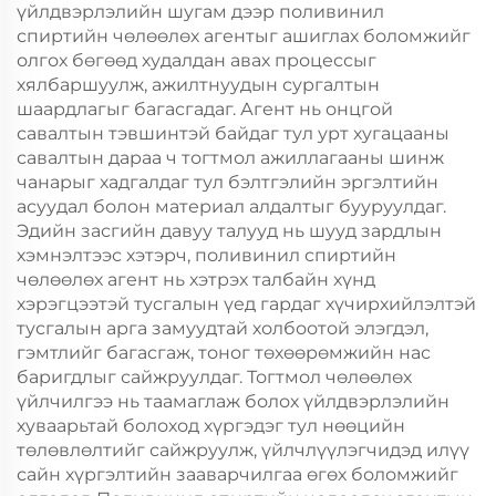
үйлдвэрлэлийн шугам дээр поливинил
спиртийн чөлөөлөх агентыг ашиглах боломжийг
олгох бөгөөд худалдан авах процессыг
хялбаршуулж, ажилтнуудын сургалтын
шаардлагыг багасгадаг. Агент нь онцгой
савалтын тэвшинтэй байдаг тул урт хугацааны
савалтын дараа ч тогтмол ажиллагааны шинж
чанарыг хадгалдаг тул бэлтгэлийн эргэлтийн
асуудал болон материал алдалтыг бууруулдаг.
Эдийн засгийн давуу талууд нь шууд зардлын
хэмнэлтээс хэтэрч, поливинил спиртийн
чөлөөлөх агент нь хэтрэх талбайн хүнд
хэрэгцээтэй тусгалын үед гардаг хүчирхийлэлтэй
тусгалын арга замуудтай холбоотой элэгдэл,
гэмтлийг багасгаж, тоног төхөөрөмжийн нас
баригдлыг сайжруулдаг. Тогтмол чөлөөлөх
үйлчилгээ нь таамаглаж болох үйлдвэрлэлийн
хуваарьтай болоход хүргэдэг тул нөөцийн
төлөвлөлтийг сайжруулж, үйлчлүүлэгчидэд илүү
сайн хүргэлтийн зааварчилгаа өгөх боломжийг