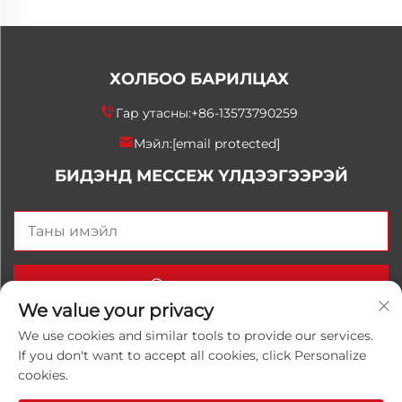
ХОЛБОО БАРИЛЦАХ
Гар утасны:
+86-13573790259
Мэйл:
[email protected]
БИДЭНД МЕССЕЖ ҮЛДЭЭГЭЭРЭЙ
Одоо илгээх
We value your privacy
We use cookies and similar tools to provide our services.
If you don't want to accept all cookies, click Personalize
Хуульчийн эрх © 2025 Орос Улаанхангай Луванхонг
cookies.
Химийн К°, Ltd. Бүх эрхүүд хадгалагдсан.
Нууцлалын