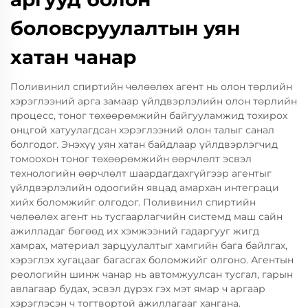
боловсруулалтын уян
хатан чанар
Поливинил спиртийн чөлөөлөх агент нь олон төрлийн
хэрэглээний арга замаар үйлдвэрлэлийн олон төрлийн
процесс, тоног төхөөрөмжийн байгууламжид тохирох
онцгой хатуулагдсан хэрэглээний олон талыг санал
болгодог. Энэхүү уян хатан байдлаар үйлдвэрлэгчид
томоохон тоног төхөөрөмжийн өөрчлөлт эсвэл
технологийн өөрчлөлт шаардагдахгүйгээр агентыг
үйлдвэрлэлийн одоогийн явцад амархан интеграци
хийх боломжийг олгодог. Поливинил спиртийн
чөлөөлөх агент нь тусгаарлагчийн системд маш сайн
ажилладаг бөгөөд их хэмжээний гадаргууг жигд
хамрах, материал зарцуулалтыг хамгийн бага байлгах,
хэрэглэх хугацааг багасгах боломжийг олгоно. Агентын
реологийн шинж чанар нь автомжуулсан тусгал, гарын
авлагаар будах, эсвэл дүрэх гэх мэт ямар ч аргаар
хэрэглэсэн ч тогтвортой ажиллагааг хангана.