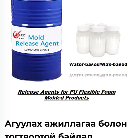
Агуулах ажиллагаа болон
тогтвортой байдал