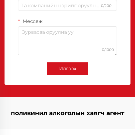
0/200
Мессеж
0/1000
Илгээх
поливинил алкоголын хаягч агент