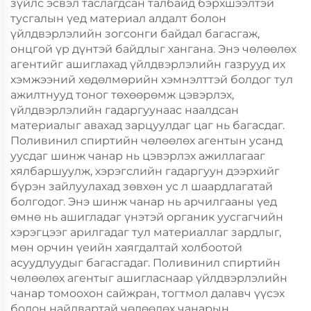
зүйлс эсвэл таслагдсан талбайд бэрхшээлтэй
тусгалын үед материал алдалт болон
үйлдвэрлэлийн зогсонги байдал багасгаж,
онцгой үр дүнтэй байдлыг хангана. Энэ чөлөөлөх
агентийг ашиглахад үйлдвэрлэлийн газрууд их
хэмжээний хөдөлмөрийн хэмнэлттэй болдог тул
ажилтнууд тоног төхөөрөмж цэвэрлэх,
үйлдвэрлэлийн гадаргуунаас наалдсан
материалыг авахад зарцуулдаг цаг нь багасдаг.
Поливинил спиртийн чөлөөлөх агентын усанд
уусдаг шинж чанар нь цэвэрлэх ажиллагааг
хялбаршуулж, хэрэгслийн гадаргуун дээрхийг
бүрэн зайлуулахад зөвхөн ус л шаардлагатай
болгодог. Энэ шинж чанар нь арчилгааны үед
өмнө нь ашигладаг үнэтэй органик уусгагчийн
хэрэгцээг арилгадаг тул материаллаг зардлыг,
мөн орчин үеийн хаягдалтай холбоотой
асуудлуудыг багасгадаг. Поливинил спиртийн
чөлөөлөх агентыг ашигласнаар үйлдвэрлэлийн
чанар томоохон сайжран, тогтмол далавч үүсэх
болон найдвартай чөлөөлөх чанарын