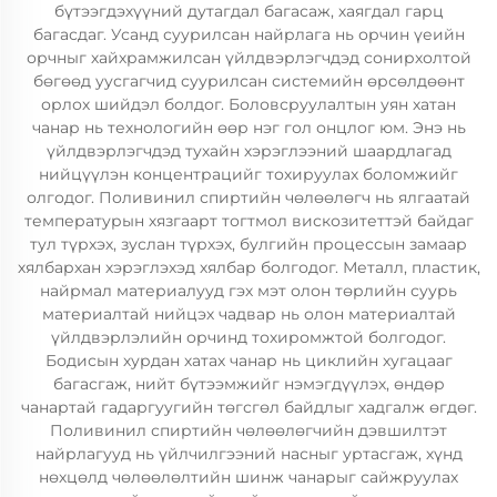
бүтээгдэхүүний дутагдал багасаж, хаягдал гарц
багасдаг. Усанд суурилсан найрлага нь орчин үеийн
орчныг хайхрамжилсан үйлдвэрлэгчдэд сонирхолтой
бөгөөд уусгагчид суурилсан системийн өрсөлдөөнт
орлох шийдэл болдог. Боловсруулалтын уян хатан
чанар нь технологийн өөр нэг гол онцлог юм. Энэ нь
үйлдвэрлэгчдэд тухайн хэрэглээний шаардлагад
нийцүүлэн концентрацийг тохируулах боломжийг
олгодог. Поливинил спиртийн чөлөөлөгч нь ялгаатай
температурын хязгаарт тогтмол вискозитеттэй байдаг
тул түрхэх, зуслан түрхэх, булгийн процессын замаар
хялбархан хэрэглэхэд хялбар болгодог. Металл, пластик,
найрмал материалууд гэх мэт олон төрлийн суурь
материалтай нийцэх чадвар нь олон материалтай
үйлдвэрлэлийн орчинд тохиромжтой болгодог.
Бодисын хурдан хатах чанар нь циклийн хугацааг
багасгаж, нийт бүтээмжийг нэмэгдүүлэх, өндөр
чанартай гадаргуугийн төгсгөл байдлыг хадгалж өгдөг.
Поливинил спиртийн чөлөөлөгчийн дэвшилтэт
найрлагууд нь үйлчилгээний насныг уртасгаж, хүнд
нөхцөлд чөлөөлөлтийн шинж чанарыг сайжруулах