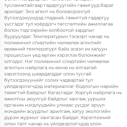
тусламжтайгаар гадаргуугийн гажигууд бараг
арилдаг. Энэ агент нь боловсронгуй
бүтээгдэхүүндэд гладкий, гажиггүй гадаргуу
үүсгэдэг тул хоёрдогч төгсгөлтийн ажиллагаа
болон тэдгээрийн холбоотой зардлыг
бууруулдаг. Температурын тэсвэрт чанар нь
поливинил спиртийн чөлөөлөх агентийг
өрөөний температурт байх эсвэл их халуун
процессын үед өргөн хэрэглэх боломжийг
олгодог. Нэг поливинил спиртийн чөлөөлөх
агентын найрлага нь өмнө нь ялгаатай
хэрэглээнд шаардагддаг олон тусгай
бүтээгдэхүүнийг солих чадвартай тул
үйлдвэрлэгчдэд материаллаг бодлогын нарийн
төвөгтэй байдлыг багасгадаг. Хоргүй найрлага нь
ажилтны аюулгүй байдлыг хангаж, уурших
органик нэгдлүүдийн улмаас үүсдэг эрүүл
мэндийн асуудлыг арилгаж, хатуу экологийн
дүрэм журмыг хангасан байдаг. Хэрэглээний
олон талт чанар нь үйлдвэрлэгчдэд олон