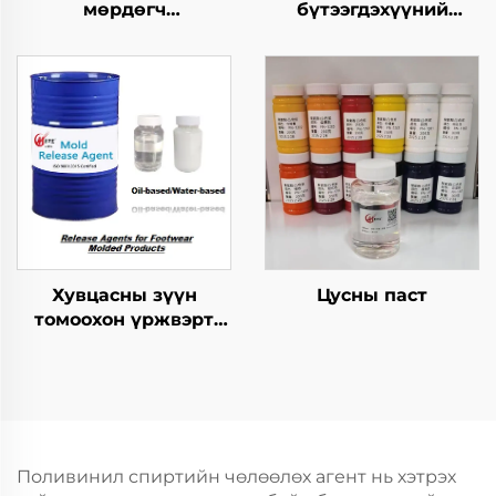
мөрдөгч
бүтээгдэхүүний
бүтээгдэхүүнүүдийн
хариуцагчид
хэрэгсэл
Хувцасны зүүн
Цусны паст
томоохон үржвэрт
ашиглагдах
шинжилгээний арга
Поливинил спиртийн чөлөөлөх агент нь хэтрэх