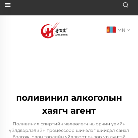
MN
поливинил алкоголын
хаягч агент
Поливинил спиртийн чөлөөлөгч нь орчин үеийн
үйлдвэрлэлийн процессоор шинэлэг шийдэл санал
болгож, олон төрлийн үйлдвэрт өндөр үр дүнтэй