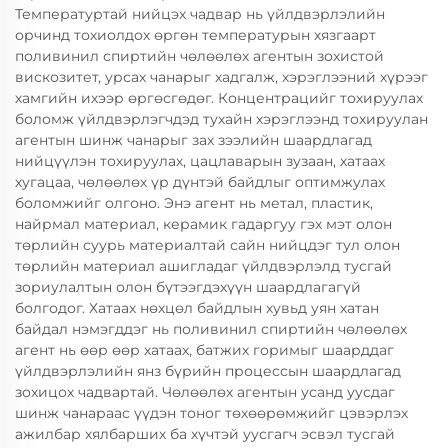
Температуртай нийцэх чадвар нь үйлдвэрлэлийн
орчинд тохиолдох өргөн температурын хязгаарт
поливинил спиртийн чөлөөлөх агентын зохистой
вискозитет, урсах чанарыг хадгалж, хэрэглээний хүрээг
хамгийн ихээр өргөсгөдөг. Концентрацийг тохируулах
боломж үйлдвэрлэгчдэд тухайн хэрэглээнд тохируулан
агентын шинж чанарыг зах зээлийн шаардлагад
нийцүүлэн тохируулах, цацлаварын зузаан, хатаах
хугацаа, чөлөөлөх үр дүнтэй байдлыг оптимжулах
боломжийг олгоно. Энэ агент нь метал, пластик,
найрмал материал, керамик гадаргуу гэх мэт олон
төрлийн суурь материалтай сайн нийцдэг тул олон
төрлийн материал ашигладаг үйлдвэрлэлд тусгай
зориулалтын олон бүтээгдэхүүн шаардлагагүй
болгодог. Хатаах нөхцөл байдлын хувьд уян хатан
байдал нэмэгддэг нь поливинил спиртийн чөлөөлөх
агент нь өөр өөр хатаах, батжих горимыг шаарддаг
үйлдвэрлэлийн янз бүрийн процессын шаардлагад
зохицох чадвартай. Чөлөөлөх агентын усанд уусдаг
шинж чанараас үүдэн тоног төхөөрөмжийг цэвэрлэх
ажилбар хялбарших ба хүчтэй уусгагч эсвэл тусгай