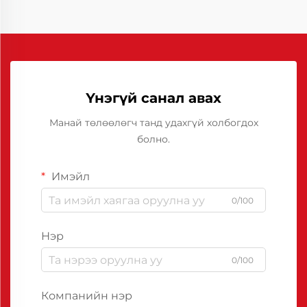
Үнэгүй санал авах
Манай төлөөлөгч танд удахгүй холбогдох
болно.
Имэйл
0/100
Нэр
0/100
Компанийн нэр