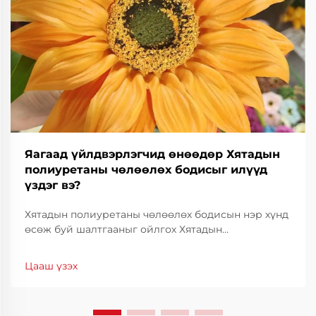
Яагаад үйлдвэрлэгчид өнөөдөр Хятадын
полиуретаны чөлөөлөх бодисыг илүүд
үздэг вэ?
Хятадын полиуретаны чөлөөлөх бодисын нэр хүнд
өсөж буй шалтгааныг ойлгох Хятадын
полиуретаны чөлөөлөх бодис нь өндөр үр дүнтэй,
зардал багатай байдлаар дэлхийн
Цааш үзэх
үйлдвэрлэгчдийн дунд түгээмэл хэрэглэгдэж
эхэлсэн. Үйлдвэрлэлийн салбаруудад...