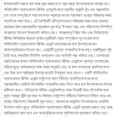
উপকরণগুলি সরাতে কম সময় ব্যয় করার ফলে শ্রম খরচে উল্লেখযোগ্য সাশ্রয় হয়।
পলিভিনাইল অ্যালকোহল রিলিজ এজেন্টের জলে দ্রবণীয় প্রকৃতি টুল এবং যন্ত্রপাতির
তল থেকে সম্পূর্ণরূপে সরানোর জন্য শুধুমাত্র জলের প্রয়োজন হওয়ায় পরিষ্কার করার
পদ্ধতিকে সরল করে। এই বৈশিষ্ট্যটি ঐতিহ্যগতভাবে পরিষ্কার করার জন্য ব্যবহৃত
ব্যয়বহুল জৈব দ্রাবকগুলির প্রয়োজন দূর করে, উপকরণ খরচ এবং পরিবেশগত নিষ্পত্তি
সংক্রান্ত উদ্বেগ উভয়কেই কমিয়ে দেয়। সামঞ্জস্যপূর্ণ ফিল্ম গঠন এবং নির্ভরযোগ্য
রিলিজ বৈশিষ্ট্যের মাধ্যমে পৃষ্ঠের ত্রুটিগুলি প্রায় সম্পূর্ণরূপে দূর হওয়ার ফলে
পলিভিনাইল অ্যালকোহল রিলিজ এজেন্ট বাস্তবায়নের সঙ্গে উৎপাদনের মান
আকাশছোঁয়াভাবে উন্নত হয়। এজেন্টটি চূড়ান্ত পণ্যগুলির উপর মসৃণ, ত্রুটিমুক্ত পৃষ্ঠ
তৈরি করে, মাধ্যমিক ফিনিশিং অপারেশন এবং সংশ্লিষ্ট খরচ কমিয়ে দেয়। তাপমাত্রা
প্রতিরোধের ক্ষমতা পলিভিনাইল অ্যালকোহল রিলিজ এজেন্টকে প্রশস্ত তাপমাত্রার
পরিসর জুড়ে কার্যকরভাবে কাজ করার অনুমতি দেয়, যা কক্ষ তাপমাত্রা অ্যাপ্লিকেশন
এবং উচ্চ তাপ প্রক্রিয়া উভয়ের জন্যই উপযুক্ত করে তোলে। একটি পলিভিনাইল
অ্যালকোহল রিলিজ এজেন্ট ফর্মুলেশন আগে বিভিন্ন অ্যাপ্লিকেশনের জন্য
প্রয়োজনীয় একাধিক বিশেষায়িত পণ্যগুলির স্থান নিতে পারে বলে উৎপাদকদের স্টকের
জটিলতা কমে। ঐতিহ্যগত রিলিজ এজেন্টগুলিতে থাকা উদ্বায়ী জৈব যৌগগুলির সঙ্গে
যুক্ত স্বাস্থ্য ঝুঁকি দূর করে অ-বিষাক্ত ফর্মুলেশন কর্মীদের নিরাপত্তা নিশ্চিত করে এবং
কঠোর পরিবেশগত নিয়মাবলী পূরণ করে। আবেদনের বহুমুখিতা উৎপাদকদের একাধিক
উৎপাদন লাইন জুড়ে পলিভিনাইল অ্যালকোহল রিলিজ এজেন্ট ব্যবহার করতে দেয়, ক্রয়
প্রক্রিয়াকে সরল করে এবং অপারেটরদের জন্য প্রশিক্ষণের প্রয়োজন কমিয়ে দেয়।