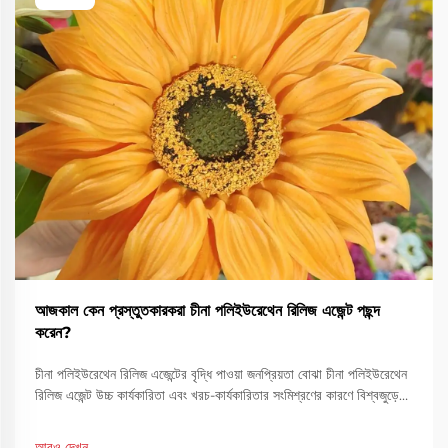
আজকাল কেন প্রস্তুতকারকরা চীনা পলিইউরেথেন রিলিজ এজেন্ট পছন্দ
করেন?
চীনা পলিইউরেথেন রিলিজ এজেন্টের বৃদ্ধি পাওয়া জনপ্রিয়তা বোঝা চীনা পলিইউরেথেন
রিলিজ এজেন্ট উচ্চ কার্যকারিতা এবং খরচ-কার্যকারিতার সংমিশ্রণের কারণে বিশ্বজুড়ে
প্রস্তুতকারকদের দ্বারা অত্যধিক পছন্দ করা হয়েছে। শিল্প...
আরও দেখুন