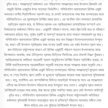
বৃদ্ধি করে। সামঞ্জস্যপূর্ণ কর্মদক্ষতা এবং পরিবেশগত সামঞ্জস্যের জন্য উৎপাদন শিল্পগুলি এই
বহুমুখী রিলিজ এজেন্টের উপর অত্যন্ত নির্ভরশীল। পলিভিনাইল অ্যালকোহল রিলিজ এজেন্ট
অসাধারণ তাপীয় স্থিতিশীলতা প্রদর্শন করে, যা ঢালাই অপারেশনের সময় উচ্চ তাপমাত্রার মতো
পরিস্থিতিতেও এর সুরক্ষামূলক বৈশিষ্ট্য বজায় রাখে। এর আণবিক গঠন অসাধারণ রাসায়নিক
প্রতিরোধ প্রদান করে, যা বিভিন্ন দ্রাবক এবং প্রক্রিয়াকরণ রাসায়নিকের সংস্পর্শে এসে
নির্ভরযোগ্য কর্মদক্ষতা নিশ্চিত করে। এজেন্টটি পরিমাণে পাতলা, সমান ফিল্ম তৈরি করে যা পরিমাণে
সমানভাবে ছড়িয়ে পড়ে, পৃষ্ঠের ত্রুটি বা অসম্পূর্ণ আবরণের মতো সাধারণ সমস্যাগুলি দূর করে।
পলিভিনাইল অ্যালকোহল রিলিজ এজেন্ট ব্যবহার করে মান নিয়ন্ত্রণ উল্লেখযোগ্যভাবে উপকৃত
হয়, কারণ এটি উৎপাদন প্রক্রিয়ার সময় পণ্যের ত্রুটি কমায় এবং বর্জ্য উৎপাদন হ্রাস করে।
জল-ভিত্তিক ফর্মুলেশনের কারণে এই রিলিজ এজেন্টটি পরিবেশ সচেতন উৎপাদকদের কাছে
বিশেষভাবে আকর্ষক, যারা ঐতিহ্যগত দ্রাবক-ভিত্তিক সিস্টেমের চেয়ে টেকসই বিকল্প খুঁজছেন।
প্রক্রিয়াকরণের নমনীয়তা আরেকটি প্রধান প্রযুক্তিগত বৈশিষ্ট্য হিসাবে প্রতিষ্ঠিত হয়েছে, যা
নির্দিষ্ট অ্যাপ্লিকেশনের প্রয়োজনীয়তা অনুযায়ী ঘনত্বের মাত্রা সামঞ্জস্য করার অনুমতি দেয়।
পলিভিনাইল অ্যালকোহল রিলিজ এজেন্ট বিভিন্ন তাপমাত্রার পরিসরে সামঞ্জস্যপূর্ণ সান্দ্রতা বজায়
রাখে, যা স্প্রে সিস্টেম, ব্রাশ কোটিং বা ডুবোনো প্রক্রিয়ার মাধ্যমে সহজ প্রয়োগকে সুবিধাজনক
করে। ধাতু, প্লাস্টিক এবং কম্পোজিটসহ বিভিন্ন সাবস্ট্রেট উপকরণের সাথে এর সামঞ্জস্যতা
এটিকে বহু-উপাদান উৎপাদন পরিবেশের জন্য উপযুক্ত করে তোলে। এজেন্টের দ্রুত-শুকানো
বৈশিষ্ট্যগুলি চক্রের সময় কমায়, উচ্চ মানের পৃষ্ঠের সমাপ্তি বজায় রেখে মোট উৎপাদন আউটপুট
বৃদ্ধি করে। পলিভিনাইল অ্যালকোহল রিলিজ এজেন্টের উন্নত ফর্মুলেশনগুলি অতিরিক্ত
কর্মদক্ষতা বৃদ্ধিকারী উপাদান অন্তর্ভুক্ত করে যা চাহিদাপূর্ণ পরিচালন অবস্থার অধীনে সেবা
জীবন বাড়িয়ে দেয় এবং মুক্তির বৈশিষ্ট্যগুলি উন্নত করে।