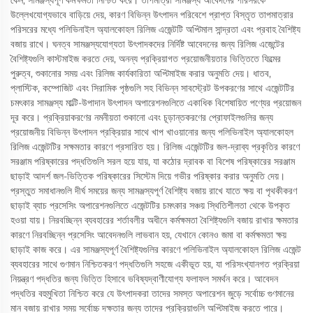
কেন, সামঞ্জস্যপূর্ণ কর্মক্ষমতা নিশ্চিত করে। তাপমাত্রা সামঞ্জস্য আবেদনের পরিসরকে
উল্লেখযোগ্যভাবে বাড়িয়ে দেয়, কারণ বিভিন্ন উৎপাদন পরিবেশে প্রাপ্ত বিস্তৃত তাপমাত্রার
পরিসরের মধ্যে পলিভিনাইল অ্যালকোহল রিলিজ এজেন্টটি অপ্টিমাল সান্দ্রতা এবং প্রবাহ বৈশিষ্ট্য
বজায় রাখে। ঘনত্ব সামঞ্জস্যযোগ্যতা উৎপাদকদের নির্দিষ্ট আবেদনের জন্য রিলিজ এজেন্টের
বৈশিষ্ট্যগুলি কাস্টমাইজ করতে দেয়, অনন্য প্রক্রিয়াগত প্রয়োজনীয়তার ভিত্তিতে ফিল্মের
পুরুত্ব, শুকানোর সময় এবং রিলিজ কার্যকারিতা অপ্টিমাইজ করার অনুমতি দেয়। ধাতব,
প্লাস্টিক, কম্পোজিট এবং সিরামিক পৃষ্ঠগুলি সহ বিভিন্ন সাবস্ট্রেট উপকরণের সাথে এজেন্টটির
চমৎকার সামঞ্জস্য মাল্টি-উপাদান উৎপাদন অপারেশনগুলিতে একাধিক বিশেষায়িত পণ্যের প্রয়োজন
দূর করে। প্রক্রিয়াকরণের নমনীয়তা শুকানো এবং চূড়ান্তকরণের প্রোফাইলগুলির জন্য
প্রয়োজনীয় বিভিন্ন উৎপাদন প্রক্রিয়ার সাথে খাপ খাওয়ানোর জন্য পলিভিনাইল অ্যালকোহল
রিলিজ এজেন্টটির সক্ষমতার কারণে প্রসারিত হয়। রিলিজ এজেন্টটির জল-দ্রাব্য প্রকৃতির কারণে
সরঞ্জাম পরিষ্কারের পদ্ধতিগুলি সরল হয়ে যায়, যা কঠোর দ্রাবক বা বিশেষ পরিষ্কারের সরঞ্জাম
ছাড়াই আদর্শ জল-ভিত্তিক পরিষ্কারের সিস্টেম দিয়ে গভীর পরিষ্কার করার অনুমতি দেয়।
প্রস্তুত সমাধানগুলি দীর্ঘ সময়ের জন্য সামঞ্জস্যপূর্ণ বৈশিষ্ট্য বজায় রাখে যাতে ক্ষয় বা পৃথকীকরণ
ছাড়াই ব্যাচ প্রসেসিং অপারেশনগুলিতে এজেন্টটির চমৎকার সঞ্চয় স্থিতিশীলতা থেকে উপকৃত
হওয়া যায়। নিরবচ্ছিন্ন ব্যবহারের শর্তাবলীর অধীনে কর্মক্ষমতা বৈশিষ্ট্যগুলি বজায় রাখার ক্ষমতার
কারণে নিরবচ্ছিন্ন প্রসেসিং আবেদনগুলি লাভবান হয়, যেখানে কোনও জমা বা কর্মক্ষমতা ক্ষয়
ছাড়াই কাজ করে। এর সামঞ্জস্যপূর্ণ বৈশিষ্ট্যগুলির কারণে পলিভিনাইল অ্যালকোহল রিলিজ এজেন্ট
ব্যবহারের সাথে গুণমান নিশ্চিতকরণ পদ্ধতিগুলি সহজে একীভূত হয়, যা পরিসংখ্যানগত প্রক্রিয়া
নিয়ন্ত্রণ পদ্ধতির জন্য ভিত্তি হিসাবে ভবিষ্যদ্বাণীযোগ্য ফলাফল সমর্থন করে। আবেদন
পদ্ধতির বহুমুখিতা নিশ্চিত করে যে উৎপাদকরা তাদের সমস্ত অপারেশন জুড়ে সর্বোচ্চ গুণমানের
মান বজায় রাখার সময় সর্বোচ্চ দক্ষতার জন্য তাদের প্রক্রিয়াগুলি অপ্টিমাইজ করতে পারে।