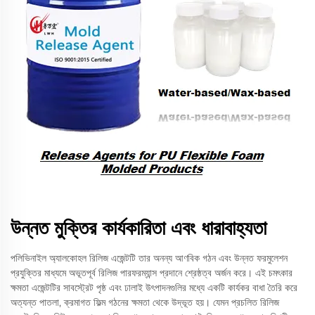
উন্নত মুক্তির কার্যকারিতা এবং ধারাবাহ্যতা
পলিভিনাইল অ্যালকোহল রিলিজ এজেন্টটি তার অনন্য আণবিক গঠন এবং উন্নত ফরমুলেশন
প্রযুক্তির মাধ্যমে অভূতপূর্ব রিলিজ পারফরম্যান্স প্রদানে শ্রেষ্ঠত্ব অর্জন করে। এই চমৎকার
ক্ষমতা এজেন্টটির সাবস্ট্রেট পৃষ্ঠ এবং ঢালাই উৎপাদনগুলির মধ্যে একটি কার্যকর বাধা তৈরি করে
অত্যন্ত পাতলা, ক্রমাগত ফিল্ম গঠনের ক্ষমতা থেকে উদ্ভূত হয়। যেমন প্রচলিত রিলিজ