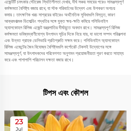
এজেন্টটি চমৎকার স্টোরেজ স্থিতিশীলতা দেখায়, দীর্ঘ সঞ্চয় সময়ের পরেও সামঞ্জস্যপূর্ণ
কর্মক্ষমতা বৈশিষ্ট্য বজায় রাখে, যা স্টক পরিবর্তনের উদ্বেগ এবং উপকরণ অপচয়
কমায়। তাৎক্ষণিক খরচ সাশ্রয়ের বাইরেও অর্থনৈতিক সুবিধাগুলি বিস্তৃত, কারণ
আক্রমণাত্মক ডিমোল্ডিং পদ্ধতির সঙ্গে যুক্ত ক্ষয়-ক্ষতি কমিয়ে পলিভিনাইল
অ্যালকোহল রিলিজ এজেন্ট যন্ত্রপাতির দীর্ঘায়ুতে অবদান রাখে। সামঞ্জস্যপূর্ণ রিলিজ
কর্মক্ষমতা ভবিষ্যদ্বাণীযোগ্য উৎপাদন সূচির দিকে নিয়ে যায়, যা ভালো সম্পদ পরিকল্পনা
এবং উন্নত গ্রাহক ডেলিভারি প্রতিশ্রুতি সক্ষম করে। পলিভিনাইল অ্যালকোহল
রিলিজ এজেন্টের জৈব বিযোজ্য বৈশিষ্ট্যগুলি কর্পোরেট টেকসই উদ্যোগের সঙ্গে
সামঞ্জস্যপূর্ণ, যা উৎপাদকদের পরিবেশগত অনুগমন প্রয়োজনীয়তা পূরণ করতে সাহায্য
করে এবং পাশাপাশি পরিচালন দক্ষতা বজায় রাখে।
টিপস এবং কৌশল
23
Jul