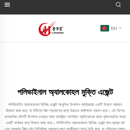
BN
পলিভাইনাল অ্যালকোহল মুক্তি এজেন্ট
পলিভিনাইল অ্যালকোহল রিলিজ এজেন্ট আধুনিক উৎপাদন প্রক্রিয়ায় একটি উন্নত সমাধান
হিসাবে কাজ করে, যা বিভিন্ন শিল্প প্রয়োগের জন্য উচ্চতর কর্মদক্ষতা প্রদান করে। এই বিশেষ
রাসায়নিক যৌগটি উৎপাদন চক্রের সময় অবাঞ্ছিত আসক্তি প্রতিরোধের জন্য পৃষ্ঠতলগুলির মধ্যে
একটি কার্যকর বাধা হিসাবে কাজ করে। পলিভিনাইল অ্যালকোহল রিলিজ এজেন্ট জল-দ্রাব্য ধর্ম
এবং চমৎকার ফিল্ম-গঠন বৈশিষ্ট্যের সমন্বয়ে মসৃণ পৃথকীকরণ স্তর তৈরি করে, যা পরিচালন দক্ষতা