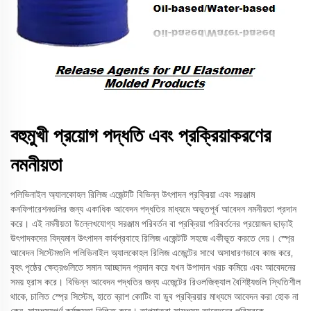
বহুমুখী প্রয়োগ পদ্ধতি এবং প্রক্রিয়াকরণের
নমনীয়তা
পলিভিনাইল অ্যালকোহল রিলিজ এজেন্টটি বিভিন্ন উৎপাদন প্রক্রিয়া এবং সরঞ্জাম
কনফিগারেশনগুলির জন্য একাধিক আবেদন পদ্ধতির মাধ্যমে অভূতপূর্ব আবেদন নমনীয়তা প্রদান
করে। এই নমনীয়তা উল্লেখযোগ্য সরঞ্জাম পরিবর্তন বা প্রক্রিয়া পরিবর্তনের প্রয়োজন ছাড়াই
উৎপাদকদের বিদ্যমান উৎপাদন কার্যপ্রবাহে রিলিজ এজেন্টটি সহজে একীভূত করতে দেয়। স্প্রে
আবেদন সিস্টেমগুলি পলিভিনাইল অ্যালকোহল রিলিজ এজেন্টের সাথে অসাধারণভাবে কাজ করে,
বৃহৎ পৃষ্ঠের ক্ষেত্রগুলিতে সমান আচ্ছাদন প্রদান করে যখন উপাদান খরচ কমিয়ে এবং আবেদনের
সময় হ্রাস করে। বিভিন্ন আবেদন পদ্ধতির জন্য এজেন্টের রিওলজিক্যাল বৈশিষ্ট্যগুলি স্থিতিশীল
থাকে, চালিত স্প্রে সিস্টেম, হাতে ব্রাশ কোটিং বা ডুব প্রক্রিয়ার মাধ্যমে আবেদন করা হোক না