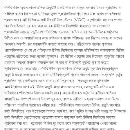
পলিভিনাইল অ্যালকোহল রিলিজ এজেন্টটি একটি পরিবেশ-বান্ধব সমাধান হিসাবে প্রতিষ্ঠিত যা
সর্বাধিক কঠোর নিরাপত্তা ও নিয়ন্ত্রণমূলক প্রয়োজনীয়তা পূরণ করে এবং অসাধারণ কর্মদক্ষতা
প্রদান করে। এই রিলিজ এজেন্টে উদ্বায়ী জৈব যৌগের (VOC) অনুপস্থিতি বাতাসের গুণগত
মান নিয়ে উদ্বেগ দূর করে এবং দ্রাবক-ভিত্তিক বিকল্পগুলি ব্যবহারের সময় সাধারণত
প্রয়োজনীয় ব্যয়বহুল ভেন্টিলেশন সিস্টেমের প্রয়োজন কমিয়ে দেয়। জল-ভিত্তিক ফর্মুলেশন
নিশ্চিত করে যে অপারেটরদের জন্য কর্মস্থলের বাতাস পরিষ্কার এবং নিরাপদ থাকে, যা কাজের
অবস্থার উন্নতি এবং স্বাস্থ্যঝুঁকি কমাতে সাহায্য করে। পরিবেশগত প্রভাব মূল্যায়ন
ধারাবাহিকভাবে দেখায় যে ঐতিহ্যগত রিলিজ সিস্টেমের তুলনায় পলিভিনাইল অ্যালকোহল রিলিজ
এজেন্টের পরিবেশের উপর প্রভাব ন্যূনতম। এই রিলিজ এজেন্টের জৈব বিযোজ্য প্রকৃতির কারণে
যেকোনো অবশিষ্ট উপাদান পরিবেশে জমা না হয়ে বা দীর্ঘমেয়াদী দূষণের সৃষ্টি না করেই
স্বাভাবিকভাবে ভেঙে যায়। পলিভিনাইল অ্যালকোহল রিলিজ এজেন্ট ব্যবহারে নিয়ন্ত্রণমূলক
অনুযায়ী হওয়া সহজ হয়ে যায়, কারণ এটি বিশ্বব্যাপী প্রধান পরিবেশ সংরক্ষণ সংস্থাগুলি কর্তৃক
প্রতিষ্ঠিত প্রয়োজনীয়তার সমান বা তার বেশি পূরণ করে। প্রস্তুতকারক সুবিধাগুলি
আত্মবিশ্বাসের সাথে এই রিলিজ এজেন্ট বাস্তবায়ন করতে পারে, যেহেতু এটি বর্তমান এবং
ভবিষ্যতের পরিবেশগত নিয়মকে সমর্থন করে। এর অ-বিষাক্ত ফর্মুলেশন কর্মীদের ক্ষতিকর
রাসায়নিকের সংস্পর্শে আসার উদ্বেগ দূর করে, ব্যাপক ব্যক্তিগত সুরক্ষা সরঞ্জাম এবং বিশেষ
পরিচালনা পদ্ধতির প্রয়োজন কমিয়ে দেয়। পলিভিনাইল অ্যালকোহল রিলিজ এজেন্ট ব্যবহারে
বর্জ্য নিষ্পত্তির খরচ উল্লেখযোগ্যভাবে কমে যায়, কারণ দূষিত উপকরণগুলি সাধারণত বিপজ্জনক
বর্জ্য নিষ্পত্তি প্রোটোকলের প্রয়োজন ছাড়াই স্ট্যান্ডার্ড বর্জ্য চিকিত্সা সিস্টেমের মাধ্যমে
প্রক্রিয়া করা যায়। দ্রাবকের নির্গমন দূর করার ফলে অভ্যন্তরীণ বাতাসের গুণগত মানের
উন্নতি হয়, যা স্বাস্থ্যকর কর্মপরিবেশ তৈরি করে এবং উৎপাদনকারী কর্মীদের মধ্যে শ্বাস-