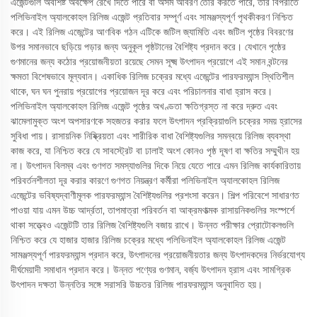
এজেন্টগুলি অবশিষ্ট অবক্ষেপ রেখে দিতে পারে বা অসম আবরণ তৈরি করতে পারে, তার বিপরীতে
পলিভিনাইল অ্যালকোহল রিলিজ এজেন্ট প্রতিবার সম্পূর্ণ এবং সামঞ্জস্যপূর্ণ পৃথকীকরণ নিশ্চিত
করে। এই রিলিজ এজেন্টের আণবিক গঠন এটিকে জটিল জ্যামিতি এবং জটিল পৃষ্ঠের বিবরণের
উপর সমানভাবে ছড়িয়ে পড়ার জন্য অনুকূল পৃষ্ঠটানের বৈশিষ্ট্য প্রদান করে। যেখানে পৃষ্ঠের
গুণমানের জন্য কঠোর প্রয়োজনীয়তা রয়েছে সেমন সূক্ষ্ম উৎপাদন প্রয়োগে এই সমান বন্টনের
ক্ষমতা বিশেষভাবে মূল্যবান। একাধিক রিলিজ চক্রের মধ্যে এজেন্টের পারফরম্যান্স স্থিতিশীল
থাকে, ঘন ঘন পুনরায় প্রয়োগের প্রয়োজন দূর করে এবং পরিচালনার বাধা হ্রাস করে।
পলিভিনাইল অ্যালকোহল রিলিজ এজেন্ট পৃষ্ঠের অখণ্ডতা ক্ষতিগ্রস্ত না করে দ্রুত এবং
ঝামেলামুক্ত অংশ অপসারণকে সহজতর করার ফলে উৎপাদন প্রক্রিয়াগুলি চক্রের সময় হ্রাসের
সুবিধা পায়। রাসায়নিক নিষ্ক্রিয়তা এবং শারীরিক বাধা বৈশিষ্ট্যগুলির সমন্বয়ে রিলিজ ব্যবস্থা
কাজ করে, যা নিশ্চিত করে যে সাবস্ট্রেট বা ঢালাই অংশ কোনও পৃষ্ঠ দূষণ বা ক্ষতির সম্মুখীন হয়
না। উৎপাদন বিলম্ব এবং গুণগত সমস্যাগুলির দিকে নিয়ে যেতে পারে এমন রিলিজ কার্যকারিতায়
পরিবর্তনশীলতা দূর করার কারণে গুণগত নিয়ন্ত্রণ কর্মীরা পলিভিনাইল অ্যালকোহল রিলিজ
এজেন্টের ভবিষ্যদ্বাণীমূলক পারফরম্যান্স বৈশিষ্ট্যগুলির প্রশংসা করেন। শিল্প পরিবেশে সাধারণত
পাওয়া যায় এমন উচ্চ আর্দ্রতা, তাপমাত্রা পরিবর্তন বা আক্রমণাত্মক রাসায়নিকগুলির সংস্পর্শে
থাকা সত্ত্বেও এজেন্টটি তার রিলিজ বৈশিষ্ট্যগুলি বজায় রাখে। উন্নত পরীক্ষার প্রোটোকলগুলি
নিশ্চিত করে যে হাজার হাজার রিলিজ চক্রের মধ্যে পলিভিনাইল অ্যালকোহল রিলিজ এজেন্ট
সামঞ্জস্যপূর্ণ পারফরম্যান্স প্রদান করে, উৎপাদনের প্রয়োজনীয়তার জন্য উৎপাদকদের নির্ভরযোগ্য
দীর্ঘমেয়াদী সমাধান প্রদান করে। উন্নত পণ্যের গুণমান, বর্জ্য উৎপাদন হ্রাস এবং সামগ্রিক
উৎপাদন দক্ষতা উন্নতির সঙ্গে সরাসরি উচ্চতর রিলিজ পারফরম্যান্স অনুবাদিত হয়।