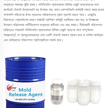
সংক্রান্ত সমস্যার ঝুঁকি কমায়। পলিভিনাইল অ্যালকোহল রিলিজ এজেন্ট বাস্তবায়নের ফলে
কর্পোরেট টেকসই উদ্যোগগুলি বড় উপকার পায়, কারণ কোম্পানিগুলি কার্যকরী দক্ষতা বজায় রাখার
পাশাপাশি পরিবেশের উপর প্রভাবের পরিমাপযোগ্য হ্রাস প্রদর্শন করতে পারে। এজেন্টের
নিরাপত্তা প্রোফাইলের কারণে কর্মচারী প্রশিক্ষণ কর্মসূচি সরলীকরণ করা যায়, যা বিপজ্জনক
উপকরণ পরিচালনার সার্টিফিকেশন সংক্রান্ত জটিলতা এবং খরচ কমায়। দীর্ঘমেয়াদী পরিবেশগত
দায়িত্বের লক্ষ্যগুলি পলিভিনাইল অ্যালকোহল রিলিজ এজেন্ট গ্রহণের সাথে সম্পূর্ণভাবে
সামঞ্জস্যপূর্ণ, যা প্রস্তুতকারকদের এমন একটি টেকসই সমাধান প্রদান করে যা বর্তমান কার্যক্রম
এবং ভবিষ্যতের পরিবেশগত প্রতিশ্রুতিকে সমর্থন করে।