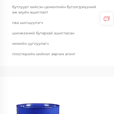
бутлуурт хийсэн цементийн бүтээгдэхүүний
аж ахуйн ашиглалт
пва шигшүүлэгч
шинжээний бутархай ашигласан
химийн цуглуулагч
плостерийн хиймэл зөрчих агент