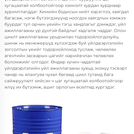
хугацаатай холбоотойгоор хэмнэлт хурдан хурднаар
хуримтлагддаг. Химийн бодисын нийт хэрэглээ, хаягдал
багасаж, нэгж бүтээгдэхүүнд ноогдох хаягдлын хэмжээ
буурдаг тул орчин үеийн тэгш хандлагыг дэмждэг, үйл
ажиллагааны үр дүнтэй байдлыг хадгалж чаддаг. Олон
циклт ажиллагааны урьдчилан тодорхойлогдохуйц
шинж нь менежерүүд хүлээгдэж буй үйлдвэрлэлийн
зогсолтын үеийг тодорхойлоход туслаж, чөлөөлөх
агентийн засварын цагийг нарийвчлан төлөвлөх
боломжийг олгодог. Өндөр хүчин чадалтай
үйлдвэрлэлийн үйл ажиллагааны хувьд энэхүү тэсвэрт
чанар нь ялангуяа чухал бөгөөд цикл тутамд бага
сайжруулалт хийсэн ч цаг хугацаатай холбоотойгоор
илүү их бүтээмж, ашиг орлогын өсөлтөд хүргэдэг.