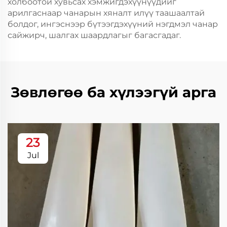
холбоотой хувьсах хэмжигдэхүүнүүдийг
арилгаснаар чанарын хяналт илүү таашаалтай
болдог, ингэснээр бүтээгдэхүүний нэгдмэл чанар
сайжирч, шалгах шаардлагыг багасгадаг.
Зөвлөгөө ба хүлээгүй арга
23
Jul