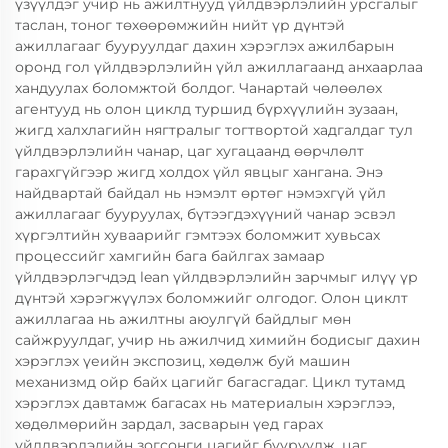
үзүүлдэг учир нь ажилтнууд үйлдвэрлэлийн урсгалыг
таслан, тоног төхөөрөмжийн нийт үр дүнтэй
ажиллагааг бууруулдаг дахин хэрэглэх ажилбарын
оронд гол үйлдвэрлэлийн үйл ажиллагаанд анхаарлаа
хандуулах боломжтой болдог. Чанартай чөлөөлөх
агентууд нь олон циклд туршид бүрхүүлийн зузаан,
жигд халхлагийн нягтралыг тогтвортой хадгалдаг тул
үйлдвэрлэлийн чанар, цаг хугацаанд өөрчлөлт
гарахгүйгээр жигд холдох үйл явцыг хангана. Энэ
найдвартай байдал нь нэмэлт өртөг нэмэхгүй үйл
ажиллагааг бууруулах, бүтээгдэхүүний чанар эсвэл
хүргэлтийн хуваарийг гэмтээх боломжит хувьсах
процессийг хамгийн бага байлгах замаар
үйлдвэрлэгчдэд lean үйлдвэрлэлийн зарчмыг илүү үр
дүнтэй хэрэгжүүлэх боломжийг олгодог. Олон циклт
ажиллагаа нь ажилтны аюулгүй байдлыг мөн
сайжруулдаг, учир нь ажилчид химийн бодисыг дахин
хэрэглэх үеийн экспозиц, хөдөлж буй машин
механизмд ойр байх цагийг багасгадаг. Цикл тутамд
хэрэглэх давтамж багасах нь материалын хэрэглээ,
хөдөлмөрийн зардал, засварын үед гарах
үйлдвэрлэлийн зогсонги цагийг бууруулж, цаг