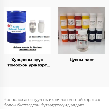
хариуцагчид
хариуцагчид
Хувцасны зүүн
Цусны паст
томоохон үржвэрт
ашиглагдах
шинжилгээний арга
Чөлөөлөх агентууд нь ихэвчлэн үнэтэй хэрэгсэл
болон бүтээгдсэн бүтээгдэхүүнд эвдэлт