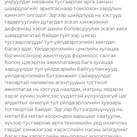
учруулдаг механик тусгаарлах арга замын
шаардлагийг арилгаснаар томоохон зардлын
хэмнэлт олгодог. Эдгээр шийдлүүд нь хэсгүүд
гадаргуугийн дутагдал эсвэл хэмжээний
деформац зэрэг дахин боловсруулах эсвэл хаях
шаардлагатай байдаггүйгээр цэвэр
тусгаарлагддаг тул үйлдвэрлэлийн хаягдал
багасгадаг. Үйлдвэрлэлийн циклийн хугацаа
богиносоноор ажилтнууд формноос салгах
болон цэвэрлэх ажиллагаанд бага хугацаа
зарцуулдаг тул үйлдвэрийн байгууламжууд
үйлдвэрлэлийн бүтээмжийг сайжруулдаг.
Чанартай чөлөөлөх агентуудын тогтмол
ажиллагаа нь хэсгүүд наалдах, матриц эвдэрэх
зэрэг хүчин зүйлсээс үүдэлтэй хүлээгдээгүй цаг
алдалтыг өгөхгүй тул үйлдвэрлэлийн хуваарь
тогтвортой байдаг. Эдгээр бүтээгдэхүүнүүд нь
метал ба метал хоорондох харьцааг саатуулж,
хүчээр тусгаарлах арга техникийн үед ихэвчлэн
гардаг хэмжээгээр хэрэгслийн насны элэгдлийг
багасгаж хэрэгслийн амьдралыг мэдэгдэхүйц