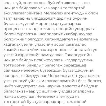
алдахгүй, өөрчлөгдөж буй үйл ажиллагааны
нөхцөл байдлаас үл хамааран тогтвортой
ажиллагааг хангана. Чөлөөлөх агентуудын олон
талт чанар нь үйлдвэрлэгчдэд янз бүрийн
бүтээгдэхүүний мөрөн дээр тусгаарлах
процессыг стандартчилж, нөөцийн удирдлага
болон сургалтын шаардлагыг хялбаршуулах
боломжийг олгодог. Хөгжилдөвтөл найрлага нь
хадгалах үеийн үлээсийн эсрэг хамгаалах,
химийн дээр үйлчлэх зэрэг шинж чанартай тул
үнэтэй хэрэгслийг хамгаалдаг. Гадаргуугийн
нөхцөл байдлыг сайжруулах нь гадаргуугийн
тогтворгүй байдлыг багасгаж, харагдацад
сайнаар нөлөөлж, бүтээгдсэн бүтээгдэхүүний
чанарыг сайжруулдаг. Чөлөөлөх агентууд нэмэлт
үнэ цэнэгүй үйл ажиллагааг хамгийн бага болгох,
нийт үйлдвэрлэлийн нарийн төвөгтэй байдлыг
багасгах замаар үр ашгийн үйлдвэрлэлд хувь
нэмэр оруулдаг. Чөлөөлөх агентууд нь
тогтвортой бус тусгаарлах арга техниктэй