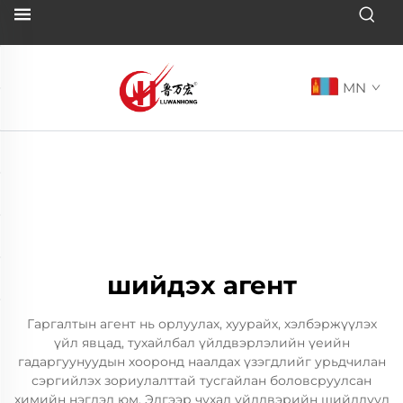
MN
шийдэх агент
Гаргалтын агент нь орлуулах, хуурайх, хэлбэржүүлэх
үйл явцад, тухайлбал үйлдвэрлэлийн үеийн
гадаргуунуудын хооронд наалдах үзэгдлийг урьдчилан
сэргийлэх зориулалттай тусгайлан боловсруулсан
химийн нэгдэл юм. Эдгээр чухал үйлдвэрийн шийдлүүд