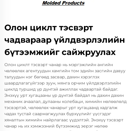
Олон циклт тэсвэрт
чадвараар үйлдвэрлэлийн
бүтээмжийг сайжруулах
Олон циклт тэсвэрт чанар нь мэргэжлийн ангийн
чөлөөлөх агентуудын хамгийн том эдийн засгийн давуу
талуудын нэг бөгөөд засвар, дахин хэрэглэх
шаардлагагүйгээр зуун, мянга орчим үйлдвэрлэлийн
циклд туршид үр дүнтэй ажиллах чадвартай байдаг.
Энэхүү урт хугацааны үр дүнтэй байдал нь дахин дахин
механик ачаалал, дулааны колебаци, химийн нөлөөлөлд
тэсвэртэй, чөлөөлөх чанарыг урт хугацаанд хадгалж
чадах тустай саармагжуулах бүрхүүлийг үүсгэдэг
хяналтын химийн найрлагаас үүдэлтэй. Энэхүү тэсвэрт
чанар нь их хэмжээний бүтээмжид эерэг нөлөө