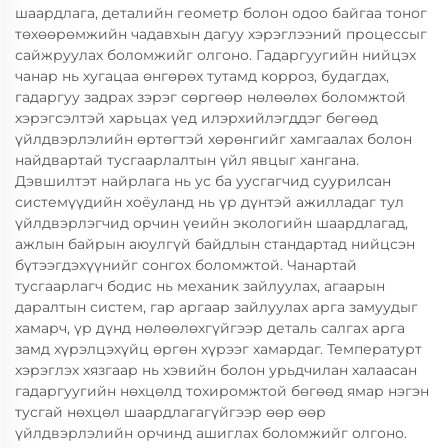
шаардлага, деталийн геометр болон одоо байгаа тоног
төхөөрөмжийн чадавхын дагуу хэрэглээний процессыг
сайжруулах боломжийг олгоно. Гадаргуугийн нийцэх
чанар нь хугацаа өнгөрөх тутамд корроз, будагдах,
гадаргуу задрах зэрэг сөргөөр нөлөөлөх боломжтой
хэрэгсэлтэй харьцах үед илэрхийлэгддэг бөгөөд
үйлдвэрлэлийн өртөгтэй хөрөнгийг хамгаалах болон
найдвартай тусгаарлалтын үйл явцыг хангана.
Дэвшилтэт найрлага нь ус ба уусгагчид суурилсан
системүүдийн хоёуланд нь үр дүнтэй ажилладаг тул
үйлдвэрлэгчид орчин үеийн экологийн шаардлагад,
ажлын байрын аюулгүй байдлын стандартад нийцсэн
бүтээгдэхүүнийг сонгох боломжтой. Чанартай
тусгаарлагч бодис нь механик зайлуулах, агаарын
даралтын систем, гар аргаар зайлуулах арга замуудыг
хамарч, үр дүнд нөлөөлөхгүйгээр деталь салгах арга
замд хүрэлцэхүйц өргөн хүрээг хамардаг. Температурт
хэрэглэх хязгаар нь хэвийн болон урьдчилан халаасан
гадаргуугийн нөхцөлд тохиромжтой бөгөөд ямар нэгэн
тусгай нөхцөл шаардлагагүйгээр өөр өөр
үйлдвэрлэлийн орчинд ашиглах боломжийг олгоно.