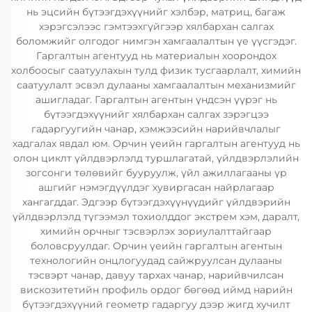
нь эцсийн бүтээгдэхүүнийг хэлбэр, матриц, багаж
хэрэгсэлээс гэмтээхгүйгээр хялбархан салгах
боломжийг олгодог нимгэн хамгаалалтын үе үүсгэдэг.
Гаргалтын агентууд нь материалын хоорондох
холбоосыг саатуулахын тулд физик тусгаарлалт, химийн
саатуулалт эсвэл дулааны хамгаалалтын механизмийг
ашигладаг. Гаргалтын агентын үндсэн үүрэг нь
бүтээгдэхүүнийг хялбархан салгах зэрэгцээ
гадаргуугийн чанар, хэмжээсийн нарийвчлалыг
хадгалах явдал юм. Орчин үеийн гаргалтын агентууд нь
олон циклт үйлдвэрлэлд туршлагатай, үйлдвэрлэлийн
зогсонги төлөвийг бууруулж, үйл ажиллагааны үр
ашгийг нэмэгдүүлдэг хувиргасан найрлагаар
хангагддаг. Эдгээр бүтээгдэхүүнүүдийг үйлдвэрийн
үйлдвэрлэлд түгээмэл тохиолддог экстрем хэм, даралт,
химийн орчныг тэсвэрлэх зориулалттайгаар
боловсруулдаг. Орчин үеийн гаргалтын агентын
технологийн онцлогуудад сайжруулсан дулааны
тэсвэрт чанар, давуу тархах чанар, нарийвчилсан
вискозитетийн профиль ордог бөгөөд иймд нарийн
бүтээгдэхүүний геометр гадаргуу дээр жигд хучилт