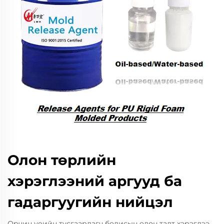
Олон төрлийн
хэрэглээний аргууд ба
гадаргуугийн нийцэл
Орчин үеийн тусгаарлагч бодисын олон талт хэрэглээ