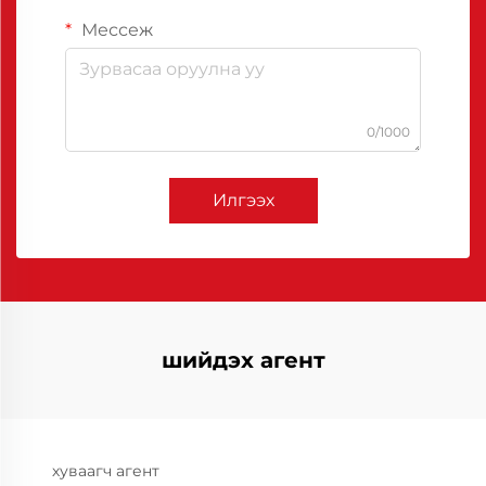
Мессеж
0/1000
Илгээх
шийдэх агент
хуваагч агент