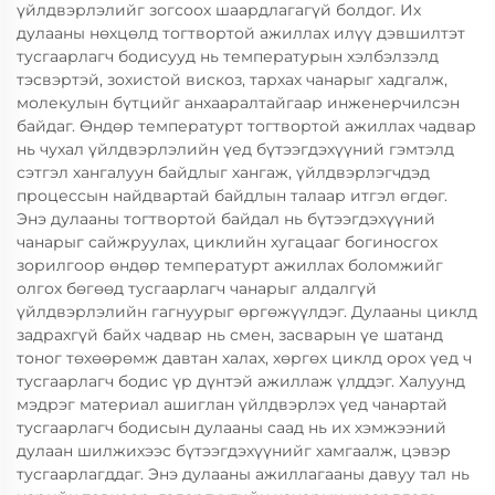
үйлдвэрлэлийг зогсоох шаардлагагүй болдог. Их
дулааны нөхцөлд тогтвортой ажиллах илүү дэвшилтэт
тусгаарлагч бодисууд нь температурын хэлбэлзэлд
тэсвэртэй, зохистой вискоз, тархах чанарыг хадгалж,
молекулын бүтцийг анхааралтайгаар инженерчилсэн
байдаг. Өндөр температурт тогтвортой ажиллах чадвар
нь чухал үйлдвэрлэлийн үед бүтээгдэхүүний гэмтэлд
сэтгэл хангалуун байдлыг хангаж, үйлдвэрлэгчдэд
процессын найдвартай байдлын талаар итгэл өгдөг.
Энэ дулааны тогтвортой байдал нь бүтээгдэхүүний
чанарыг сайжруулах, циклийн хугацааг богиносгох
зорилгоор өндөр температурт ажиллах боломжийг
олгох бөгөөд тусгаарлагч чанарыг алдалгүй
үйлдвэрлэлийн гагнуурыг өргөжүүлдэг. Дулааны циклд
задрахгүй байх чадвар нь смен, засварын үе шатанд
тоног төхөөрөмж давтан халах, хөргөх циклд орох үед ч
тусгаарлагч бодис үр дүнтэй ажиллаж үлддэг. Халуунд
мэдрэг материал ашиглан үйлдвэрлэх үед чанартай
тусгаарлагч бодисын дулааны саад нь их хэмжээний
дулаан шилжихээс бүтээгдэхүүнийг хамгаалж, цэвэр
тусгаарлагддаг. Энэ дулааны ажиллагааны давуу тал нь