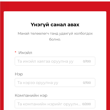
Үнэгүй санал авах
Манай төлөөлөгч танд удахгүй холбогдох
болно.
Имэйл
0/100
Нэр
0/100
Компанийн нэр
0/200