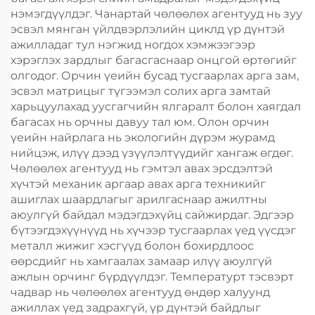
нэмэгдүүлдэг. Чанартай чөлөөлөх агентууд нь зуу
эсвэл мянган үйлдвэрлэлийн циклд үр дүнтэй
ажилладаг тул нэгжид ногдох хэмжээгээр
хэрэглэх зардлыг багасгаснаар онцгой өртөгийг
олгодог. Орчин үеийн бусад тусгаарлах арга зам,
эсвэл матрицыг түгээмэл солих арга замтай
харьцуулахад уусгагчийн ялгаралт болон хаягдал
багасах нь орчны давуу тал юм. Олон орчин
үеийн найрлага нь экологийн дүрэм журамд
нийцэж, илүү дээд үзүүлэлтүүдийг хангаж өгдөг.
Чөлөөлөх агентууд нь гэмтэл авах эрсдэлтэй
хүчтэй механик аргаар авах арга техникийг
ашиглах шаардлагыг арилгаснаар ажилтны
аюулгүй байдал мэдэгдэхүйц сайжирдаг. Эдгээр
бүтээгдэхүүнүүд нь хүчээр тусгаарлах үед үүсдэг
металл жижиг хэсгүүд болон бохирдлоос
өөрсдийг нь хамгаалах замаар илүү аюулгүй
ажлын орчинг бүрдүүлдэг. Температурт тэсвэрт
чадвар нь чөлөөлөх агентууд өндөр халуунд
ажиллах үед задрахгүй, үр дүнтэй байдлыг