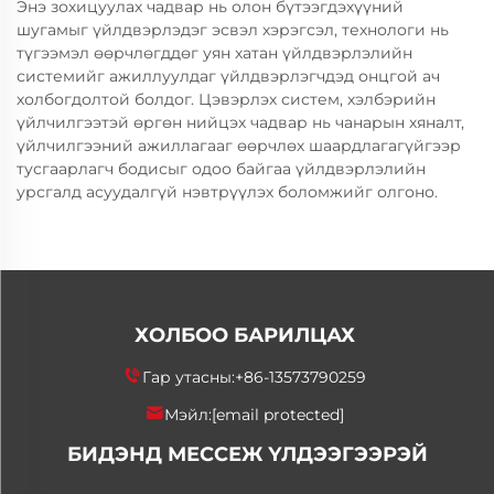
Энэ зохицуулах чадвар нь олон бүтээгдэхүүний
шугамыг үйлдвэрлэдэг эсвэл хэрэгсэл, технологи нь
түгээмэл өөрчлөгддөг уян хатан үйлдвэрлэлийн
системийг ажиллуулдаг үйлдвэрлэгчдэд онцгой ач
холбогдолтой болдог. Цэвэрлэх систем, хэлбэрийн
үйлчилгээтэй өргөн нийцэх чадвар нь чанарын хяналт,
үйлчилгээний ажиллагааг өөрчлөх шаардлагагүйгээр
тусгаарлагч бодисыг одоо байгаа үйлдвэрлэлийн
урсгалд асуудалгүй нэвтрүүлэх боломжийг олгоно.
ХОЛБОО БАРИЛЦАХ
Гар утасны:
+86-13573790259
Мэйл:
[email protected]
БИДЭНД МЕССЕЖ ҮЛДЭЭГЭЭРЭЙ