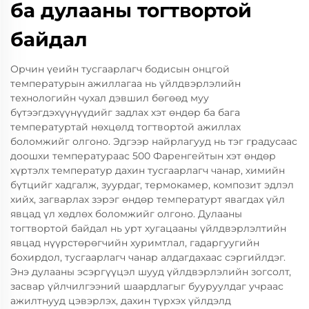
ба дулааны тогтвортой
байдал
Орчин үеийн тусгаарлагч бодисын онцгой
температурын ажиллагаа нь үйлдвэрлэлийн
технологийн чухал дэвшил бөгөөд муу
бүтээгдэхүүнүүдийг задлах хэт өндөр ба бага
температуртай нөхцөлд тогтвортой ажиллах
боломжийг олгоно. Эдгээр найрлагууд нь тэг градусаас
доошхи температураас 500 Фаренгейтын хэт өндөр
хүртэлх температур дахин тусгаарлагч чанар, химийн
бүтцийг хадгалж, зуурдаг, термокамер, композит эдлэл
хийх, загварлах зэрэг өндөр температурт явагдах үйл
явцад үл хөдлөх боломжийг олгоно. Дулааны
тогтвортой байдал нь урт хугацааны үйлдвэрлэлтийн
явцад нүүрстөрөгчийн хуримтлал, гадаргуугийн
бохирдол, тусгаарлагч чанар алдагдахаас сэргийлдэг.
Энэ дулааны эсэргүүцэл шууд үйлдвэрлэлийн зогсолт,
засвар үйлчилгээний шаардлагыг бууруулдаг учраас
ажилтнууд цэвэрлэх, дахин түрхэх үйлдэлд