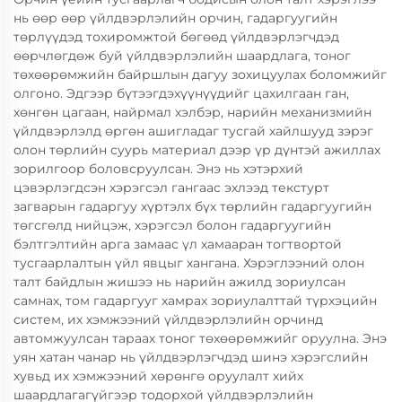
нь өөр өөр үйлдвэрлэлийн орчин, гадаргуугийн
төрлүүдэд тохиромжтой бөгөөд үйлдвэрлэгчдэд
өөрчлөгдөж буй үйлдвэрлэлийн шаардлага, тоног
төхөөрөмжийн байршлын дагуу зохицуулах боломжийг
олгоно. Эдгээр бүтээгдэхүүнүүдийг цахилгаан ган,
хөнгөн цагаан, найрмал хэлбэр, нарийн механизмийн
үйлдвэрлэлд өргөн ашигладаг тусгай хайлшууд зэрэг
олон төрлийн суурь материал дээр үр дүнтэй ажиллах
зорилгоор боловсруулсан. Энэ нь хэтэрхий
цэвэрлэгдсэн хэрэгсэл гангаас эхлээд текстурт
загварын гадаргуу хүртэлх бүх төрлийн гадаргуугийн
төгсгөлд нийцэж, хэрэгсэл болон гадаргуугийн
бэлтгэлтийн арга замаас үл хамааран тогтвортой
тусгаарлалтын үйл явцыг хангана. Хэрэглээний олон
талт байдлын жишээ нь нарийн ажилд зориулсан
самнах, том гадаргууг хамрах зориулалттай түрхэцийн
систем, их хэмжээний үйлдвэрлэлийн орчинд
автомжуулсан тараах тоног төхөөрөмжийг оруулна. Энэ
уян хатан чанар нь үйлдвэрлэгчдэд шинэ хэрэгслийн
хувьд их хэмжээний хөрөнгө оруулалт хийх
шаардлагагүйгээр тодорхой үйлдвэрлэлийн