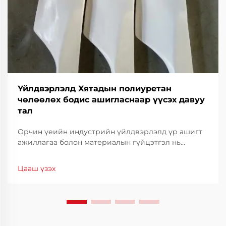
Үйлдвэрлэлд Хятадын полиуретан
чөлөөлөх бодис ашигласнаар үүсэх давуу
тал
Орчин үеийн индустрийн үйлдвэрлэлд үр ашигт
ажиллагаа болон материалын гүйцэтгэл нь
өрсөлдөх чадварыг хадгалахын тулд үндэс суурь
болдог. Үйлдвэрлэлийн үр ашигт ажиллагааг
Цааш үзэх
бэхжүүлэхэд туслах гол хэрэгсэл нь тусгай
зориулалтын тосны шийдэл юм.