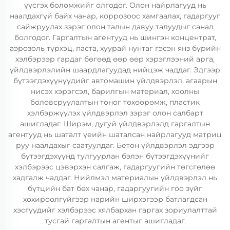
үүсгэх боломжийг олгодог. Олон найрлагууд нь
наалдахгүй байх чанар, коррозоос хамгаалах, гадаргууг
сайжруулах зэрэг олон талын давуу талуудыг санал
болгодог. Гаргалтын агентууд нь шингэн концентрат,
аэрозоль түрхэц, паста, хуурай нунтаг гэсэн янз бүрийн
хэлбэрээр гардаг бөгөөд өөр өөр хэрэглээний арга,
үйлдвэрлэлийн шаардлагуудад нийцэж чаддаг. Эдгээр
бүтээгдэхүүнүүдийг автомашин үйлдвэрлэл, агаарын
нисэх хэрэгсэл, барилгын материал, хоолны
боловсруулалтын тоног төхөөрөмж, пластик
хэлбэржүүлэх үйлдвэрлэл зэрэг олон салбарт
ашигладаг. Ширэм, дугуй үйлдвэрлэлд гаргалтын
агентууд нь шаталт үеийн шаталсан найрлагууд матриц
руу наалдахыг саатуулдаг. Бетон үйлдвэрлэл эдгээр
бүтээгдэхүүнд тулгуурлан бэлэн бүтээгдэхүүнийг
хэлбэрээс цэвэрхэн салгаж, гадаргуугийн төгсгөлөө
хадгалж чаддаг. Нийлмэл материалын үйлдвэрлэл нь
бүтцийн бат бөх чанар, гадаргуугийн гоо зүйг
хохироолгүйгээр нарийн ширхэгээр батлагдсан
хэсгүүдийг хэлбэрээс хялбархан гаргах зориулалттай
тусгай гаргалтын агентыг ашигладаг.