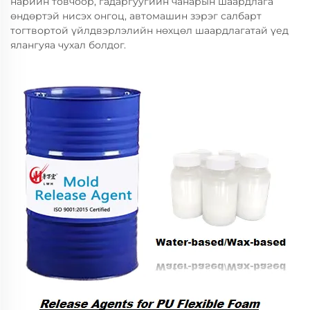
нарийн товчоор, гадаргуугийн чанарын шаардлага
өндөртэй нисэх онгоц, автомашин зэрэг салбарт
тогтвортой үйлдвэрлэлийн нөхцөл шаардлагатай үед
ялангуяа чухал болдог.