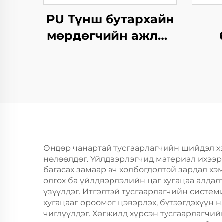
PU Түнш бутархайн
мөрдөгчийн ажлыг
зохицуулах
мөр
тусгайлал
Өндөр чанартай тусгаарлагчийн шийдэл х
нөлөөлдөг. Үйлдвэрлэгчид материал ихээр 
багасах замаар ач холбогдолтой зардал х
олгох ба үйлдвэрлэлийн цаг хугацаа алда
үзүүлдэг. Итгэлтэй тусгаарлагчийн систем
хугацааг ороомог цэвэрлэх, бүтээгдэхүүн 
чиглүүлдэг. Хөгжилд хүрсэн тусгаарлагчий