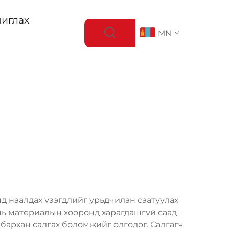
иглах
MN
нд наалдах үзэгдлийг урьдчилан саатуулах
нь материалын хооронд харагдашгүй саад
бархан салгах боломжийг олгодог. Салгагч