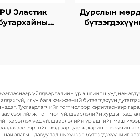
PU Эластик
Дурслын мөрд
бутархайны
бүтээгдэхүү
дөгчийн ажлыг
хариуцагчи
зохицуулах
тусгайлал
эрэглэснээр үйлдвэрлэлийн үр ашгийг шууд нэмэгдүү
алдахгүй, илүү бага хэмжээний бүтээгдэхүүн дутагдах
эмнэдэг. Тусгаарлагчийг тогтмолоор хэрэглэснээр га
лтаас сэргийлж, тогтмол үйлдвэрлэлийн хурдыг хадга
ийг хэрэглэх үед үйлдвэрлэлийн үр ашгийг маш ихээ
наалдахаас сэргийлэхэд зарцуулж, харин энэ хүчин ч
н найрлагын давуу тал нь хүчээр бүтээгдэхүүнийг ава