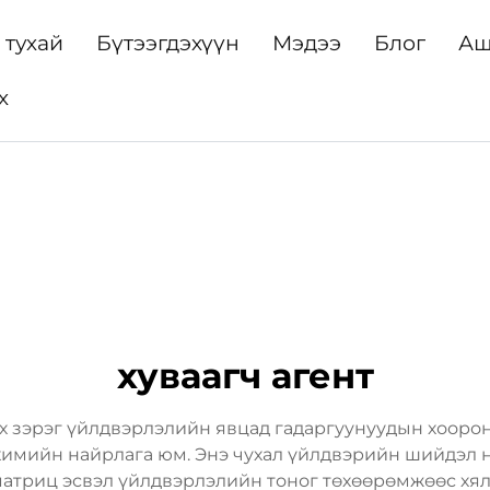
 тухай
Бүтээгдэхүүн
Мэдээ
Блог
Аш
х
хуваагч агент
гөх зэрэг үйлдвэрлэлийн явцад гадаргуунуудын хооро
химийн найрлага юм. Энэ чухал үйлдвэрийн шийдэл 
 матриц эсвэл үйлдвэрлэлийн тоног төхөөрөмжөөс хял