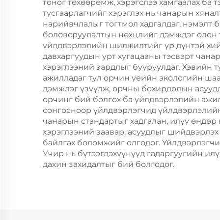
тоног төхөөрөмж, хэрэгслээ хамгаалах ба 
тусгаарлагчийг хэрэглэх нь чанарын хянал
нарийвчлалыг тогтмол хадгалдаг, нэмэлт 
боловсруулалтын нөхцлийг дэмждэг олон т
үйлдвэрлэлийн шилжилтийг үр дүнтэй хийх
давхаргуудын урт хугацааны тэсвэрт чана
хэрэглээний зардлыг бууруулдаг. Хэвийн 
ажилладаг тул орчин үеийн экологийн шаа
дэмжлэг үзүүлж, орчны бохирдолын асуудл
орчинг бий болгох ба үйлдвэрлэлийн ажил
сонгосноор үйлдвэрлэгчид үйлдвэрлэлийн
чанарын стандартыг хадгалан, илүү өндөр
хэрэглээний заавар, асуудлыг шийдвэрлэх
байлгах боломжийг олгодог. Үйлдвэрлэгчи
Учир нь бүтээгдэхүүнүүд гадаргуугийн илү
дахин захидалтыг бий болгодог.