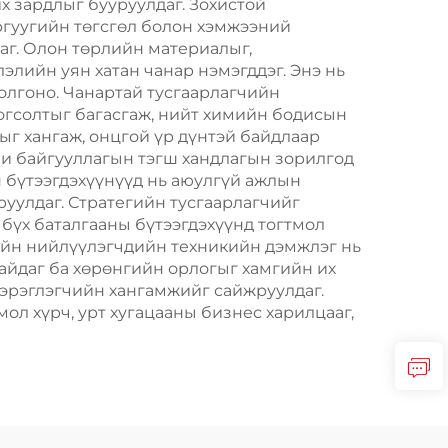
х зардлыг бууруулдаг. Зохистой
аргуугийн төгсгөл болон хэмжээний
аг. Олон төрлийн материалыг,
лийн уян хатан чанар нэмэгддэг. Энэ нь
олгоно. Чанартай тусгаарлагчийн
зогсолтыг багасгаж, нийт химийн бодисын
ыг хангаж, онцгой үр дүнтэй байдлаар
ни байгууллагын тэгш хандлагын зорилгод
н бүтээгдэхүүнүүд нь аюулгүй ажлын
уулдаг. Стратегийн тусгаарлагчийг
үх баталгааны бүтээгдэхүүнд тогтмол
чийн нийлүүлэгчдийн техникийн дэмжлэг нь
айдаг ба хөрөнгийн орлогыг хамгийн их
хэрэглэгчийн хангамжийг сайжруулдаг.
ол хүрч, урт хугацааны бизнес харилцааг,