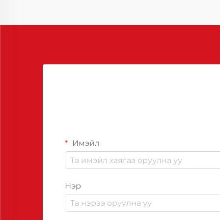
Үйлдвэрлэлийн салбаруудад...
Имэйл
Нэр