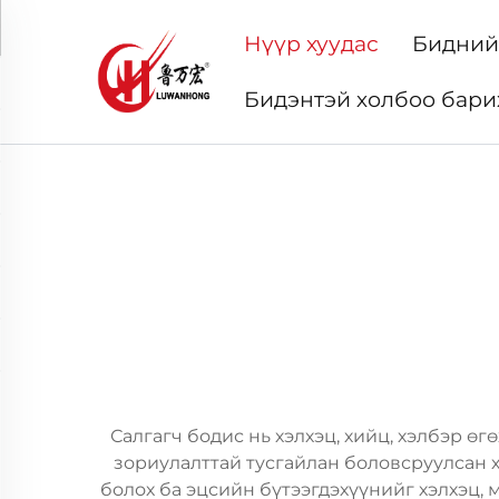
Нүүр хуудас
Бидний
Бидэнтэй холбоо бари
Салгагч бодис нь хэлхэц, хийц, хэлбэр ө
зориулалттай тусгайлан боловсруулсан 
болох ба эцсийн бүтээгдэхүүнийг хэлхэц,