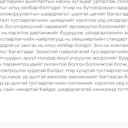
тэдгээрийн ашиглалтын насны хугацааг уртасгаж, соли
тыг илүү хялбар болгодог. Учир нь бүтээгдэхүүн гад
боловсруулалтын шаардлагыг, шалгах цагийг багасгад
алт тусгаарлагчийн шийдлийг хэрэглэх үед үйлдвэрлэ
, бүтээгдэхүүний чадавхийг өргөжүүлэх боломжийг 
р нь хэрэглэх давтамжийг бууруулж, үйлдвэрлэлийн 
тусгаарлагчийн найрлагууд нь зөвшөөрлийн стандарт
рдлагыг хангах нь илүү хялбар болдог. Энэ нь компа
ыг багасгадаг. Зохистой найрлагатай тусгаарлагчий
тнуудын эрүүл мэндэд аюул учруулах эрсдэлийг буур
 параметрүүдийг оновчтой болгох боломжтой болж, б
 нэвтрүүлэх хурдтай болдог. Нэр хүндтэй тусгаарлаг
 тусламж, үр дүнтэй ажиллах зөвлөмжийг багтаасан б
д үр дүнтэй тусгаарлагчийн системийг хэрэглэх үед 
ү сайн чанартай байдаг, шаардлагатай хэмжээнд тогтм