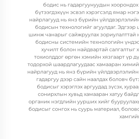
бодис нь гадаргуунуудын хоорондох 
бүтээгдэхүүн эсвэл хэрэгсэлд ямар нэг
найрлагууд нь янз бүрийн үйлдвэрлэлийн
бодисын технологийг агуулдаг. Эдгээр 
шинж чанарыг сайжруулах зориулалттай нэ
бодисны системийн технологийн үндэс 
хучилт болон найдвартай салгалтыг 
тохиолддог өргөн хэмийн хязгаарт үр д
тодорхой шаардлагуудаас хамааран химийн
найрлагууд нь янз бүрийн үйлдвэрлэлийн 
гадаргуу дээр сайн наалдах боловч бүт
бодисыг хэрэглэх аргуудад зүсэх, хур
сонирхлын хувьд хамааран хатуу байдл
органик нэгдлийн уурших хийг бууруулах
бодисыг сонгох нь суурь материал, болов
хамгийн