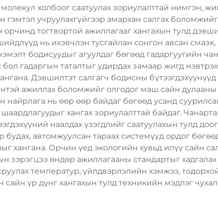
молекул холбоог саатуулах зориулалттай нимгэн, жи
эн гэмтэл учруулахгүйгээр амархан салгах боломжий
 орчинд тогтвортой ажиллагааг хангахын тулд дэвш
шийдлүүд нь ихэвчлэн тусгайлан сонгон авсан смазк, 
мэлт бодисуудыг агуулдаг бөгөөд гадаргуугийн чана
бол гадаргын таталтыг удирдах замаар жигд нэвтрэх
хангана. Дэвшилтэт салгагч бодисны бүтээгдэхүүнүү
үнтэй ажиллах боломжийг олгодог маш сайн дулааны 
 найрлага нь өөр өөр байдаг бөгөөд усанд суурилсан
шаардлагуудыг хангах зориулалттай байдаг. Чанарт
ээгдэхүүний наалдах үзэгдлийг саатуулахын тулд доог
аар будах, автомжуулсан тараах системүүд ордог бөгө
ыг хангана. Орчин үед экологийн хувьд илүү сайн с
ын зэрэгцээ өндөр ажиллагааны стандартыг хадгалах
сруулах температур, үйлдвэрлэлийн хэмжээ, тодорхо
 сайн үр дүнг хангахын тулд техникийн мэдлэг чухал