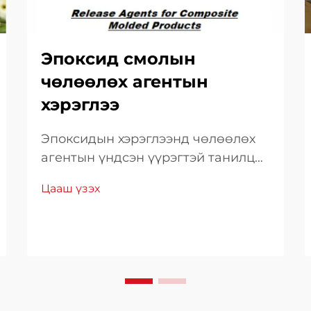
Эпоксид смолын
чөлөөлөх агентын
хэрэглээ
Эпоксидын хэрэглээнд чөлөөлөх
агентын үндсэн үүрэгтэй танилцах
Эпоксид смолыг хэрэглэн
Цааш үзэх
үйлдвэрлэл ба зүүлгийн салбарт
амжилт нь ихэвчлэн чөлөөлөх
агентын зөв хэрэглээнээс
хамаардаг. Эдгээр онцгой
нэгдлүүд нь харин ... хангахад
чухал үүрэг гүйцэтгэдэг.