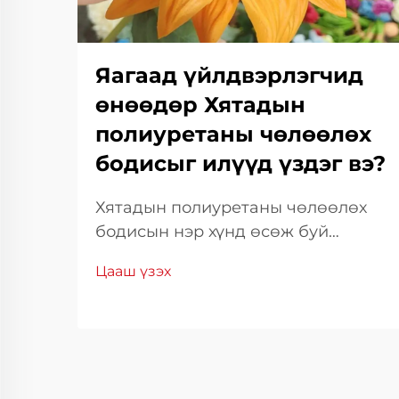
Яагаад үйлдвэрлэгчид
өнөөдөр Хятадын
полиуретаны чөлөөлөх
бодисыг илүүд үздэг вэ?
Хятадын полиуретаны чөлөөлөх
бодисын нэр хүнд өсөж буй
шалтгааныг ойлгох Хятадын
Цааш үзэх
полиуретаны чөлөөлөх бодис нь
өндөр үр дүнтэй, зардал багатай
байдлаар дэлхийн
үйлдвэрлэгчдийн дунд түгээмэл
хэрэглэгдэж эхэлсэн.