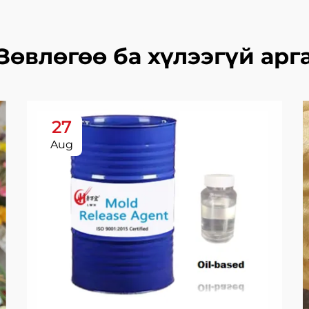
Зөвлөгөө ба хүлээгүй арг
27
Aug