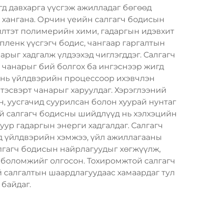
гд давхарга үүсгэж ажилладаг бөгөөд
г хангана. Орчин үеийн салгагч бодисын
илтэт полимерийн хими, гадаргын идэвхит
пленк үүсгэгч бодис, чангаар гаргалтын
рыг хадгалж үлдээхэд чиглэгддэг. Салгагч
 чанарыг бий болгох ба ингэснээр жигд
д нь үйлдвэрийн процессоор ихэвчлэн
тэсвэрт чанарыг харуулдаг. Хэрэглээний
, уусгачид суурилсан болон хуурай нунтаг
ай салгагч бодисны шийдлүүд нь хэлхэцийн
уур гадаргын энерги хадгалдаг. Салгагч
өд үйлдвэрийн хэмжээ, үйл ажиллагааны
алгагч бодисын найрлагуудыг хөгжүүлж,
 боломжийг олгосон. Тохиромжтой салгагч
й салгалтын шаардлагуудаас хамаардаг тул
 байдаг.