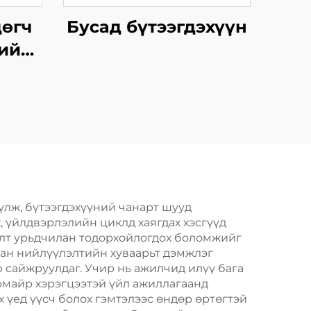
өгч
Бусад бүтээгдэхүүн
ний
д
лж, бүтээгдэхүүний чанарт шууд
, үйлдвэрлэлийн циклд хаягдах хэсгүүд
ралт урьдчилан тодорхойлогдох боломжийг
лан нийлүүлэлтийн хуваарьт дэмжлэг
р сайжруулдаг. Учир нь ажилчид илүү бага
армайр хэрэгцээтэй үйл ажиллагаанд
х үед үүсч болох гэмтэлээс өндөр өртөгтэй