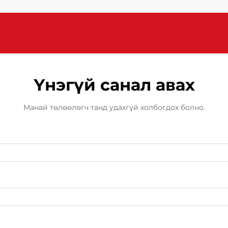
ашиглах нь томоохон ...
Үнэгүй санал авах
Манай төлөөлөгч танд удахгүй холбогдох болно.