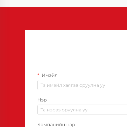
хялбархан салгах боломжийг
олгож, амжилттай ажиллагааг
хангахад тусалдаг.
Имэйл
Нэр
Компанийн нэр