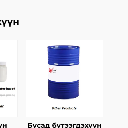
хүүн
үн
Бусад бүтээгдэхүүн