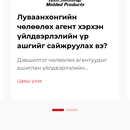
Луваанхонгийн
чөлөөлөх агент хэрхэн
үйлдвэрлэлийн үр
ашгийг сайжруулах вэ?
Дэвшилтэт чөлөөлөх агентуудыг
ашиглан үйлдвэрлэлийн
бүтээмжийг хамгийн их болгох.
Цааш үзэх
Орчин үеийн эрсдэлтэй
үйлдвэрлэлийн орчинд
үйлдвэрлэлийн үр ашгийг
нэмэгдүүлэх нь амжилтын тулгуур
болж өргөжих болно. Өндөр
чанартай чөлөөлөх агентийг