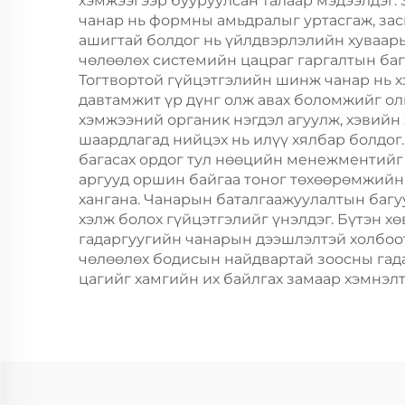
хэмжээгээр бууруулсан талаар мэдээлдэг.
чанар нь формны амьдралыг уртасгаж, зас
ашигтай болдог нь үйлдвэрлэлийн хуваарь
чөлөөлөх системийн цацраг гаргалтын баг
Тогтвортой гүйцэтгэлийн шинж чанар нь х
давтамжит үр дүнг олж авах боломжийг олг
хэмжээний органик нэгдэл агуулж, хэвийн 
шаардлагад нийцэх нь илүү хялбар болдог. 
багасах ордог тул нөөцийн менежментийг
аргууд оршин байгаа тоног төхөөрөмжийн
хангана. Чанарын баталгаажуулалтын багу
хэлж болох гүйцэтгэлийг үнэлдэг. Бүтэн х
гадаргуугийн чанарын дээшлэлтэй холбоот
чөлөөлөх бодисын найдвартай зоосны гада
цагийг хамгийн их байлгах замаар хэмнэл