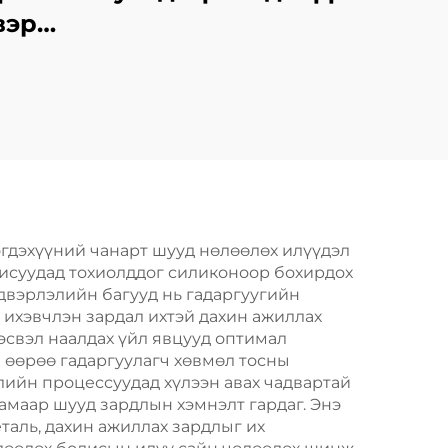
вэрт
х
арга
эгдэхүүний чанарт шууд нөлөөлөх илүүдэл
дисуудад тохиолддог силиконоор бохирдох
лдвэрлэлийн багууд нь гадаргуугийн
, ихэвчлэн зардал ихтэй дахин ажиллах
эсвэл наалдах үйл явцууд оптимал
й өөрөө гадаргуулагч хөвмөл тосны
лийн процессуудад хүлээн авах чадвартай
амаар шууд зардлын хэмнэлт гардаг. Энэ
аль, дахин ажиллах зардлыг их