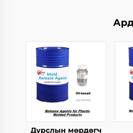
Ард
Дурслын мөрдөгч