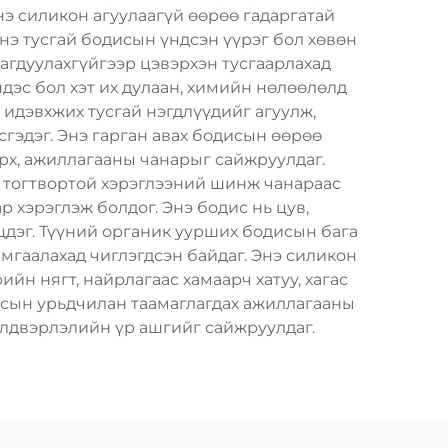
нэ силикон агуулаагүй өөрөө гадаргатай
Энэ тусгай бодисын үндсэн үүрэг бол хөвөн
агдуулахгүйгээр цэвэрхэн тусгаарлахад
ндэс бол хэт их дулаан, химийн нөлөөлөлд
 идэвхжих тусгай нэгдлүүдийг агуулж,
гэдэг. Энэ гарган авах бодисын өөрөө
өрх, ажиллагааны чанарыг сайжруулдаг.
н тогтвортой хэрэглээний шинж чанараас
р хэрэглэж болдог. Энэ бодис нь цув,
дэг. Түүний органик уурших бодисын бага
мгаалахад чиглэгдсэн байдаг. Энэ силикон
йн нягт, найрлагаас хамаарч хатуу, хагас
исын урьдчилан таамаглагдах ажиллагааны
йлдвэрлэлийн үр ашгийг сайжруулдаг.