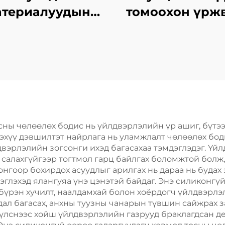
атериалуудын
томоохон үрж
хангамжтой
ашиглагда
тархайг гаргах
шинжилгээний 
агент
сны чөлөөлөх бодис нь үйлдвэрлэлийн үр ашиг, бүтэ
Энэхүү дэвшилтэт найрлага нь уламжлалт чөлөөлөх бо
вэрлэлийн зогсонги ихэд багасахаа тэмдэглэдэг. Үй
с салахгүйгээр тогтмол гарц байлгах боломжтой болж
нгоор бохирдох асуудлыг арилгах нь дараа нь будах 
глэхэд ялангуяа үнэ цэнэтэй байдаг. Энэ силиконгү
 бүрэн хучилт, наалдамхай болон хоёрдогч үйлдвэрлэ
дал багасах, анхны туузны чанарын түвшин сайжрах з
лснээс хойш үйлдвэрлэлийн газрууд браклагдсан дет