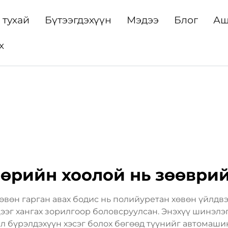
 тухай
Бүтээгдэхүүн
Мэдээ
Блог
Аш
х
өөрийн хоолой нь зөөврий
хөвөн гарган авах бодис нь полийуретан хөвөн үйлдв
ээг хангах зорилгоор боловсруулсан. Энэхүү шинэлэ
л бүрэлдэхүүн хэсэг болох бөгөөд түүнийг автомаши