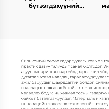
бүтээгдэхүүний
м
хариуцагчид
бу
Силиконгүй өөрөө гадаргуулагч хөвмөл то
практик давуу талуудыг санал болгодог. 
асуудлыг арилгаснаар үйлдвэрлэгчид үйлд
дутагдал эсвэл наалдац гарах асуудлуудаа
ажилбаруудыг шаарддаггүй болдог. Силико
наалдацыг олж авах ёстой автомашинд хэрэ
чөлөөлөх бодис нь хөвмөл тосны гадаргуу
байхыг баталгаажуулдаг. Материалын хаяг
инновацийн чөлөөлөх технологийг нэвтрүү