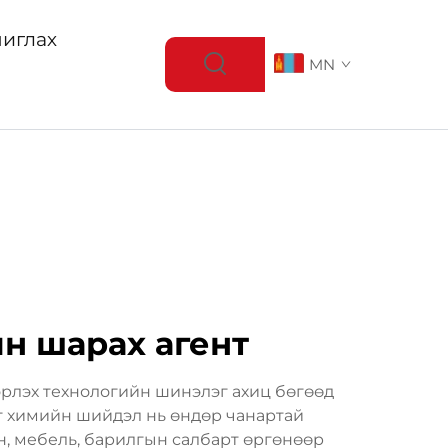
иглах
MN
н шарах агент
эрлэх технологийн шинэлэг ахиц бөгөөд
г химийн шийдэл нь өндөр чанартай
н, мебель, барилгын салбарт өргөнөөр