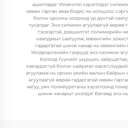
ашигладаг. Ихэвчлэн хэрэглэдэг силико
хөвөн гарган авах бодис нь хольцоос сэрг
болон орооны хооронд үр дүнтэй саату
тусалдаг. Энэ силикон агуулаагүй өөрөө 
тэсвэртэй, дэвшилтэт полимерийн хим
наалдахыг саатуулж, хөвөнгийн зохис
гадаргатай шинж чанар нь хөвөнгийн б
Үйлдвэрлэлийн газрууд энэ силикон агу
болоод түүнийг шүрших, хайрцаглах, 
зэвэрдэггүй болон найрмал хэрэгслүүдий
агууламж нь орчин үеийн ажлын байрын аю
агуулаагүй өөрөө гадаргатай хөвөн гарга
хатуу, уян полийуретаны хэрэглээнд тох
шинж чанарыг үнэлдэг бөгөөд энэ нь