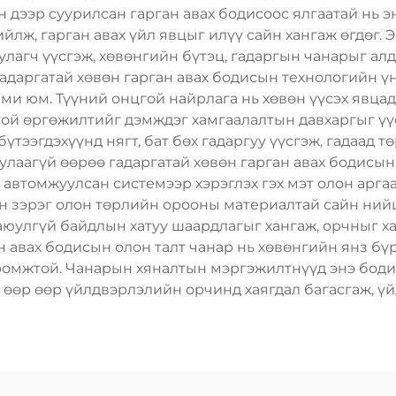
н дээр суурилсан гарган авах бодисоос ялгаатай нь э
ийлж, гарган авах үйл явцыг илүү сайн хангаж өгдөг. 
улагч үүсгэж, хөвөнгийн бүтэц, гадаргын чанарыг алд
гадаргатай хөвөн гарган авах бодисын технологийн ү
и юм. Түүний онцгой найрлага нь хөвөн үүсэх явцад
той өргөжилтийг дэмждэг хамгаалалтын давхаргыг үүс
үтээгдэхүүнд нягт, бат бөх гадаргуу үүсгэж, гадаад т
улаагүй өөрөө гадаргатай хөвөн гарган авах бодисы
автомжуулсан системээр хэрэглэх гэх мэт олон аргаа
н зэрэг олон төрлийн орооны материалтай сайн нийц
улгүй байдлын хатуу шаардлагыг хангаж, орчныг ха
н авах бодисын олон талт чанар нь хөвөнгийн янз бүри
иромжтой. Чанарын хяналтын мэргэжилтнүүд энэ бод
 өөр өөр үйлдвэрлэлийн орчинд хаягдал багасгаж, ү