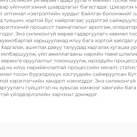
 Энэ силиконгүй өөрөө гадаргуулагч хөвмөл тосны ч
вар үйлчилгээний шаардлагыг багасгадаг. Цэвэрлэх м
т оптимал нэвтрэлтийн хурдыг байлгах боломжийг о
а түвшин, хортой бус найрлагаас үүдэлтэй сайжруулс
эрэглээний процесст таамаглалыг арилгаж, операто
одог. Энэ силиконгүй өөрөө гадаргуулагч хөвмөл то
хувилбартай харьцуулахад илүү бага хортой хаягдал 
Хадгалах, ашиглах давуу талуудад хадгалах хугацаа у
 хялбаршуулж, үйл ажиллагааны нарийн төвөгшлөлийг
 хөрөнгө оруулалтыг тохомшуулж, ирээдүйн процесс
уд нь илүү нарийвчлалтай процессийн хяналт, стати
өвмөл тосон бүрэлдэхүүн хэсгүүдийн сайжруулсан бүт
ой хэрэглэгчийн хандалт нэмэгддэг. Энэ силиконгүй
ргуулагч гүйцэтгэл нь хувьсах хэмжээг хамгийн бага
ттэй үйлдвэрлэлийн зарчмыг дэмждэг.