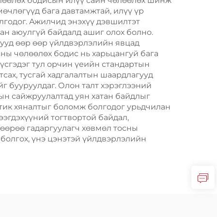
өлөөлөх бодисын илүү сайн чөлөөлөх шинж
өчлөгүүд бага давтамжтай, илүү үр
лгодог. Ажилчид энэхүү дэвшилтэт
ан аюулгүй байдалд ашиг олох болно.
рууд өөр өөр үйлдвэрлэлийн явцад
сны чөлөөлөх бодис нь харьцангуй бага
үүсгэдэг тул орчин үеийн стандартын
ртсах, тусгай хадгалалтын шаардлагууд
 бууруулдаг. Олон талт хэрэглээний
ын сайжруулалтад уян хатан байдлыг
стик хяналтыг боломж болгодог урьдчилан
ээгдэхүүний тогтвортой байдал,
 өөрөө гадаргуулагч хөвмөл тосны
 болгох, үнэ цэнэтэй үйлдвэрлэлийн