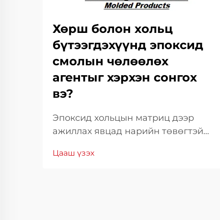
Хөрш болон хольц
бүтээгдэхүүнд эпоксид
смолын чөлөөлөх
агентыг хэрхэн сонгох
вэ?
Эпоксид хольцын матриц дээр
ажиллах явцад нарийн төвөгтэй
ажиллагаа болон мэргэжлийн үр
Цааш үзэх
дүнг хангахын тулд зөв хэрэгсэл
ашиглах нь чухал. Эдгээр чухал
хэрэгслүүдийн дунд эпоксид
хольцын тусгаарлагч нь танд
матрицаас хэлбэр дүрсийг