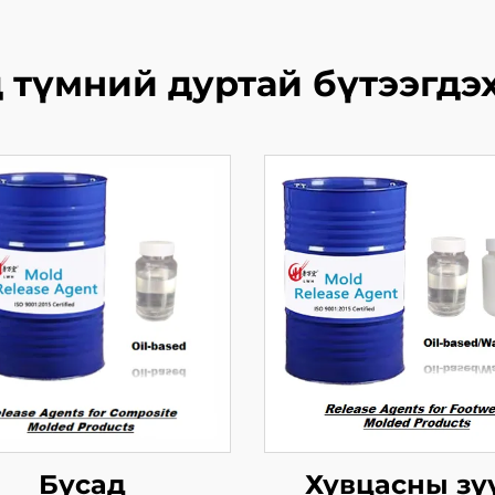
 түмний дуртай бүтээгдэ
Бусад
Хувцасны зү