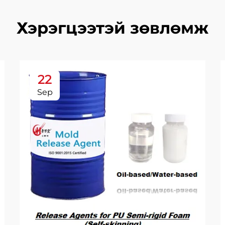
Хэрэгцээтэй зөвлөмж
22
Sep