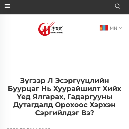
MN
Зүгээр Л Эсэргүүцлийн
Буурцаг Нь Хуурайшилт Хийх
Үед Ялгарах, Гадаргууны
Дутагдалд Орохоос Хэрхэн
Сэргийлдэг Вэ?