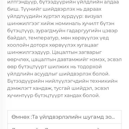
илтгэндүүр, бүтээдүүрийн үйлдлийн алдаа
биш. Түүнийг шийдвэрлэх нь дараах
үйлдлүүдийн хүртэл хүрдүүр: визуал
шинжилгээг хийж номиналь хучилт бүтэн
бүтэцтүүр, зурагдмуйн гадаргуугийн цэвэр
байдал, температур, мөн хөрвүүлэх үед
хоолойн доторх хөрвүүлэх хугацааг
шинжилгээдүүр. Цацалтын загварыг
өөрчлөх, цацалтын давтамжийг нэмэх, эсвэл
өөр бүтэцтүүрт шилжих нь тодорхой
үйлдлийн асуудлыг шийдвэрлэх болой.
Бүтээдүүрийн нийлүүлэгчдийн техникийн
дэмжлэгт хандаж, тусгай шийдэл, эсвэл
хүчинтүүр бүтэцтүүрт хандах болой.
Өмнөх :
Та үйлдвэрлэлийн шугамд зориулсан уусгагч болон усны үндсэн PU чөлөөлөгч агентлагуудын аль нэгийг хэрхэн сонгох вэ?