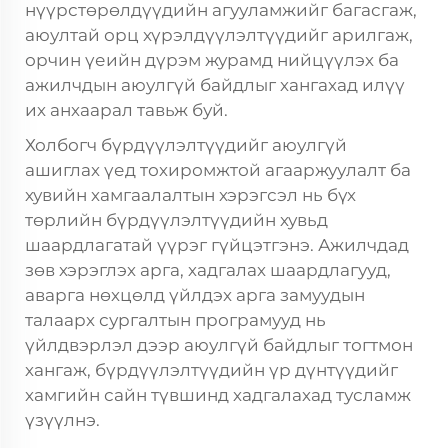
нүүрстөрөлдүүдийн агууламжийг багасгаж,
аюултай орц хүрэлдүүлэлтүүдийг арилгаж,
орчин үеийн дүрэм журамд нийцүүлэх ба
ажилчдын аюулгүй байдлыг хангахад илүү
их анхаарал тавьж буй.
Холбогч бүрдүүлэлтүүдийг аюулгүй
ашиглах үед тохиромжтой агааржуулалт ба
хувийн хамгаалалтын хэрэгсэл нь бүх
төрлийн бүрдүүлэлтүүдийн хувьд
шаардлагатай үүрэг гүйцэтгэнэ. Ажилчдад
зөв хэрэглэх арга, хадгалах шаардлагууд,
аварга нөхцөлд үйлдэх арга замуудын
талаарх сургалтын програмууд нь
үйлдвэрлэл дээр аюулгүй байдлыг тогтмон
хангаж, бүрдүүлэлтүүдийн үр дүнтүүдийг
хамгийн сайн түвшинд хадгалахад тусламж
үзүүлнэ.