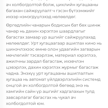
ач холбогдолтой болж, циклийн хугацааны
багахан сайжруулалт ч гэсэн бүтээмжийг
ихээр нэмэгдүүлэхэд нөлөөлдөг.
Өргөдлийн чанарын бодисын бат бөх шинж
чанар нь дахин хэрэглэх шаардлагыг
багасгах замаар үр ашгийг сайжруулахад
нөлөөлдөг. Урт хугацаагаар ашиглах кино нь
шинэчлэхээс өмнө олон удаагийн загварын
мөчлөгийг тэсвэрлэж, материал хэрэглээ,
ажилчны зардал багасгаж, ихэвчлэн
цэвэрлэх, дахин хэрэглэх журмыг багасгаж
чадна. Энэхүү урт хугацааны ашиглалтын
хугацаа нь автомат үйлдвэрлэлийн системд
онцгой ач холбогдолтой бөгөөд энэ нь
хамгийн сайн үр ашгийг хадгалахын тулд
завсарлагаг багасгах нь чухал ач
холбогдолтой юм.