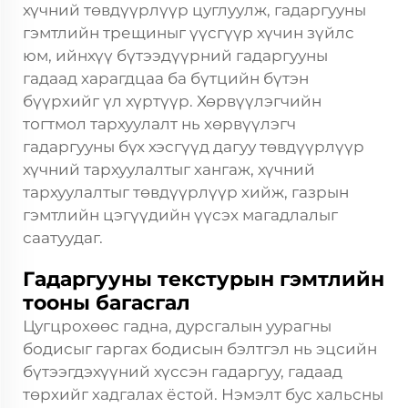
хүчний төвдүүрлүүр цуглуулж, гадаргууны
гэмтлийн трещиныг үүсгүүр хүчин зүйлс
юм, ийнхүү бүтээдүүрний гадаргууны
гадаад харагдцаа ба бүтцийн бүтэн
бүүрхийг үл хүртүүр. Хөрвүүлэгчийн
тогтмол тархуулалт нь хөрвүүлэгч
гадаргууны бүх хэсгүүд дагуу төвдүүрлүүр
хүчний тархуулалтыг хангаж, хүчний
тархуулалтыг төвдүүрлүүр хийж, газрын
гэмтлийн цэгүүдийн үүсэх магадлалыг
саатуудаг.
Гадаргууны текстурын гэмтлийн
тооны багасгал
Цугцрохөөс гадна, дурсгалын уурагны
бодисыг гаргах бодисын бэлтгэл нь эцсийн
бүтээгдэхүүний хүссэн гадаргуу, гадаад
төрхийг хадгалах ёстой. Нэмэлт бус хальсны