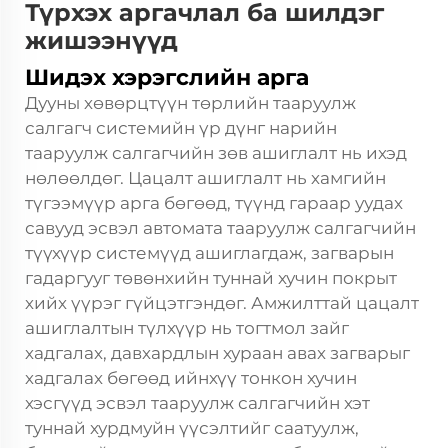
Түрхэх аргачлал ба шилдэг
жишээнүүд
Шидэх хэрэгслийн арга
Дууны хөвөрцтүүн төрлийн тааруулж
салгагч системийн үр дүнг нарийн
тааруулж салгагчийн зөв ашиглалт нь ихэд
нөлөөлдөг. Цацалт ашиглалт нь хамгийн
түгээмүүр арга бөгөөд, түүнд гараар уудах
савууд эсвэл автомата тааруулж салгагчийн
түүхүүр системүүд ашиглагдаж, загварын
гадаргууг төвөнхийн туннай хучин покрыт
хийх үүрэг гүйцэтгэндөг. Амжилттай цацалт
ашиглалтын түлхүүр нь тогтмол зайг
хадгалах, давхардлын хураан авах загварыг
хадгалах бөгөөд ийнхүү тонкон хучин
хэсгүүд эсвэл тааруулж салгагчийн хэт
туннай хурдмуйн үүсэлтийг саатуулж,