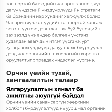
тогтвортой бүтээдийн чанарыг хангаж, үүн
дагуу үндэсний үнэдүүрлүүдийн стратеги
ба брэндийн нэр хүндийг хөгжүүлж болно.
Чанарын хүлээлтүүдийг тогтвортой хангаж
эсвэл түүнээс дээш хангаж буй бүтээдийн
зах зээлд үнэ өндөр бөлгөөн үүсгэнэ,
худалдан авагчдын итгэл үүсгэнэ, урт
хугацааны үлдмүүр давуу талыг бүүрдүүлэн,
дээд чөлөөлөгчийн технологийн хөрөнгө
оруулалтыг оправдах үндэслэл үүсгэнэ.
Орчин үеийн тухай,
хамгаалалтын талаар
Ялгаруулалтын хяналт ба
ажилтны аюулгүй байдал
Орчин үеийн санамсаргүй хөөрхийн
холбогч бүрдүүлэлтүүд нь ууршмал органик