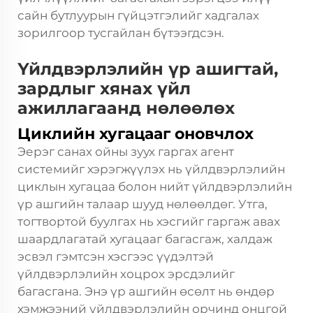
сайн бутлуурын гүйцэтгэлийг хадгалах
зорилгоор тусгайлан бүтээгдсэн.
Үйлдвэрлэлийн үр ашигтай,
зардлыг хянах үйл
ажиллагаанд нөлөөлөх
Циклийн хугацааг оновчлох
Эерэг санах ойны зуух гаргах агент
системийг хэрэгжүүлэх нь үйлдвэрлэлийн
циклын хугацаа болон нийт үйлдвэрлэлийн
үр ашгийн талаар шууд нөлөөлдөг. Утга,
тогтвортой буулгах нь хэсгийг гаргаж авах
шаардлагатай хугацааг багасгаж, халдаж
эсвэл гэмтсэн хэсгээс үүдэлтэй
үйлдвэрлэлийн хоцрох эрсдэлийг
багасгана. Энэ үр ашгийн өсөлт нь өндөр
хэмжээний үйлдвэрлэлийн орчинд онцгой