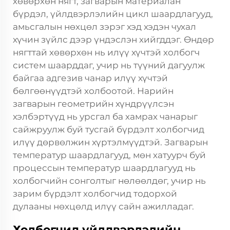
хөвөрхөн нягт, загварын материалан
бүрдэл, үйлдвэрлэлийн цикл шаардлагууд,
амьсгалын нөхцөл зэрэг хэд хэдэн чухал
хүчин зүйлс дээр үндэслэн хийгддэг. Өндөр
нягттай хөвөрхөн нь илүү хүчтэй холбогч
систем шаарддаг, учир нь түүний дагуулж
байгаа адгезив чанар илүү хүчтэй
бөлгөөнүүдтэй холбоотой. Нарийн
загварын геометрийн хүндрүүлсэн
хэлбэртүүд нь урсгал ба хамрах чанарыг
сайжруулж буй тусгай бүрдэлт холбогчид
илүү дөрвөлжин хүртэлмүүдтэй. Загварын
температур шаардлагууд, мөн хатуурч буй
процессын температур шаардлагууд нь
холбогчийн сонголтыг нөлөөлдөг, учир нь
зарим бүрдэлт холбогчид тодорхой
дулааны нөхцөлд илүү сайн ажилладаг.
Холбогчид үйлдвэрлэлийн