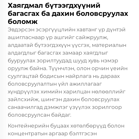
Хаягдмал бүтээгдхүүний
багасгах ба дахин боловсруулах
боломж
Эвдэрсэн эсэргүүцлийн хавтанг үр дүнтэй
ашигласнаар үр ашгийг сайжруулж,
алдаатай бүтээгдэхүүн үүсгэх, материалын
алдагдлыг багасгах замаар хаягдлыг
бууруулах зорилтуудад шууд хувь нэмэр
оруулж байна. Түүнчлэн, олон орчин үеийн
суулгацтай бодисын найрлага нь дараах
боловсруулалтын үйл ажиллагааг
хүндрүүлэх химийн харилцан нөлөөллийг
зайлсхийж, шингэн дахин боловсруулах
санаачилгад дэмжлэг үзүүлэх зорилгоор
боловсруулсан байдаг.
Контейнерийн буцаах хөтөлбөрүүд болон
концентратын аргаар бэлтгэсэн