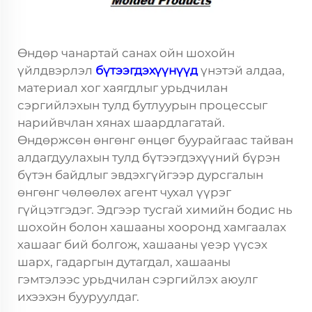
Өндөр чанартай санах ойн шохойн
үйлдвэрлэл
бүтээгдэхүүнүүд
үнэтэй алдаа,
материал хог хаягдлыг урьдчилан
сэргийлэхын тулд бутлуурын процессыг
нарийвчлан хянах шаардлагатай.
Өндөржсөн өнгөнг өнцөг буурайгаас тайван
алдагдуулахын тулд бүтээгдэхүүний бүрэн
бүтэн байдлыг эвдэхгүйгээр дурсгалын
өнгөнг чөлөөлөх агент чухал үүрэг
гүйцэтгэдэг. Эдгээр тусгай химийн бодис нь
шохойн болон хашааны хооронд хамгаалах
хашааг бий болгож, хашааны үеэр үүсэх
шарх, гадаргын дутагдал, хашааны
гэмтэлээс урьдчилан сэргийлэх аюулг
ихээхэн бууруулдаг.