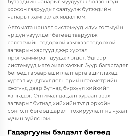
бүтээдийн чанарыг муудуулж болзошгүй
хоосон газруудыг саатуулж бүтээдийн
чанарыг хамгаалах явдал юм.
Автомата цацалт системүүд илүү тогтмуйн
үр дүн үзүүлдөг бөгөөд тааруулж
салгагчийн тодорхой хэмжээг тодорхой
загварын хэсгүүд дээр хүртэл
программиран дуудаж өгдөг. Эдгээр
системүүд материал хаяхыг бүүр багасгадөг
бөгөөд гараар ашиглалт арга ашиглахад
хүртэл хүндрүүлдөг нарийн геометрийн
хэсгүүд дээр бүтнэд бүрхүүл хийхийг
хангадөг. Оптимал цацалт хураан авах
загварыг бүтнэд хийхийн тулд орхойн
сонголт бөгөөд даралт тохируулалт нь чухал
хүчин зүйлс юм.
Гадаргууны бэлдэлт бөгөөд