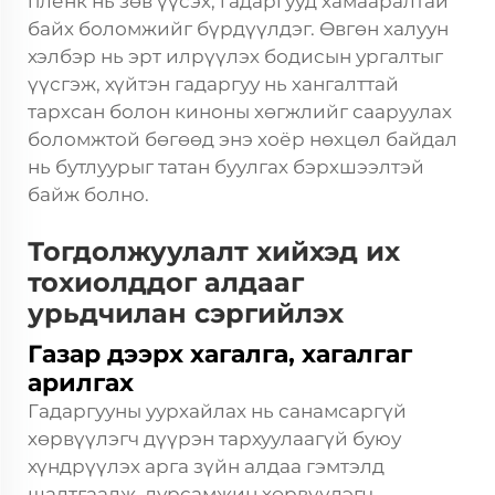
плёнк нь зөв үүсэх, гадаргууд хамааралтай
байх боломжийг бүрдүүлдэг. Өвгөн халуун
хэлбэр нь эрт илрүүлэх бодисын ургалтыг
үүсгэж, хүйтэн гадаргуу нь хангалттай
тархсан болон киноны хөгжлийг сааруулах
боломжтой бөгөөд энэ хоёр нөхцөл байдал
нь бутлуурыг татан буулгах бэрхшээлтэй
байж болно.
Тогдолжуулалт хийхэд их
тохиолддог алдааг
урьдчилан сэргийлэх
Газар дээрх хагалга, хагалгаг
арилгах
Гадаргууны уурхайлах нь санамсаргүй
хөрвүүлэгч дүүрэн тархуулаагүй буюу
хүндрүүлэх арга зүйн алдаа гэмтэлд
шалтгаалж, дурсамжин хөрвүүлэгч