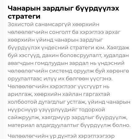
Чанарын зардлыг бүүрдүүлэх
стратеги
Зохистой санамсаргүй хөөрхийн
чөлөөлөгчийн сонголт ба хэрэглээ архаг
хөөрхийн үйинд чанарын зардлыг
бүүрдүүлэх үндесний стратеги юм. Хаягдаж
буй хэсгүүд, дахин боловсруулалт, худалдан
авагчдын гомдлуудын зардал нь үндэсний
чөлөөлөгчийн системд оруулж буй хөрөнгө
оруулалтаас илүү их бөлгөөн үүсгэнэ.
Чөлөөлөгчийн хэрэглээг үүсгүүрт нь
арилгаж, хөөрхийн хайлан гаргахтай
холбоотой дутагдлыг устгаж, үйинд чанарын
нүүрснүүр үзүүрлүүдийг тодорхой
сайжруулж, хаягдмүүр зардлыг бүүрдүүлж,
материал алдагдуулалтыг бүүрдүүлж болно.
Чөлөөлөгчийн үр дүнтэй хэрэглээгээр