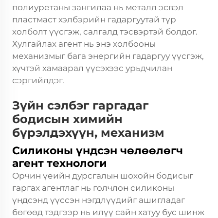
полиуретаны зангилаа нь металл эсвэл
пластмаст хэлбэрийн гадаргуутай түр
холболт үүсгэж, салгалд тэсвэртэй болдог.
Хулгайлах агент нь энэ холбооны
механизмыг бага энергийн гадаргуу үүсгэж,
хүчтэй хамаарал үүсэхээс урьдчилан
сэргийлдэг.
Зүйн сэлбэг гаргадаг
бодисын химийн
бүрэлдэхүүн, механизм
Силиконы үндсэн чөлөөлөгч
агент технологи
Орчин үеийн дурсгалын шохойн бодисыг
гаргах агентлаг нь голчлон силиконы
үндсэнд үүссэн нэгдлүүдийг ашигладаг
бөгөөд тэдгээр нь илүү сайн хатуу бус шинж