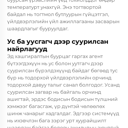
буурсан үрэвслийн үед тохиолддог өндөр
температурт унахгүй. Энэ тогтвортой
байдал нь тогтмол бутлуурын гүйцэтгэл,
үйлдвэрлэлийн үйл ажиллагааны засварын
шаардлагыг бууруулдаг.
Ус ба уусгагч дээр суурилсан
найрлагууд
Эд хашгиралтын буурцаг гаргах агент
бүтээгдэхүүн нь ус болон уутгагч дээр
суурилсан бүрэлдэхүүнд байдаг бөгөөд тус
бүр нь тодорхой үйлдвэрлэлийн орчинд
тодорхой давуу талыг санал болгодог. Усанд
суурилсан загвар нь байгаль орчинд
ашигтай, эрдэс бодисын бодисын түлшний
хэмжээг багасгаж, үр дүнтэй чөлөөлөх
шинж чанарыг хадгалдаг. Эдгээр системүүд
нь ихэвчлэн бага зэрэг урт хуурайшилт
шаардаж байгаа боловч ажилчдын аюулгүй