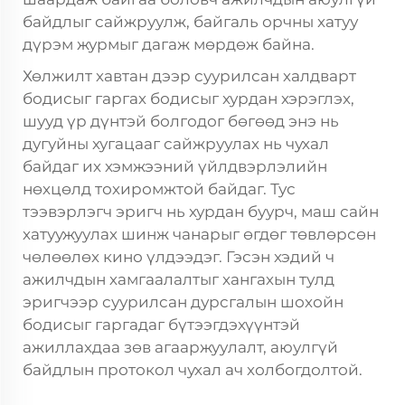
байдлыг сайжруулж, байгаль орчны хатуу
дүрэм журмыг дагаж мөрдөж байна.
Хөлжилт хавтан дээр суурилсан халдварт
бодисыг гаргах бодисыг хурдан хэрэглэх,
шууд үр дүнтэй болгодог бөгөөд энэ нь
дугуйны хугацааг сайжруулах нь чухал
байдаг их хэмжээний үйлдвэрлэлийн
нөхцөлд тохиромжтой байдаг. Тус
тээвэрлэгч эригч нь хурдан буурч, маш сайн
хатуужуулах шинж чанарыг өгдөг төвлөрсөн
чөлөөлөх кино үлдээдэг. Гэсэн хэдий ч
ажилчдын хамгаалалтыг хангахын тулд
эригчээр суурилсан дурсгалын шохойн
бодисыг гаргадаг бүтээгдэхүүнтэй
ажиллахдаа зөв агааржуулалт, аюулгүй
байдлын протокол чухал ач холбогдолтой.