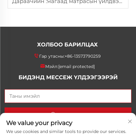
Дараачийн :
Яагаад матрасын үйлдвэрлэгчид эсэргүүцлийн буурцагтай зориулсан бодисыг гаргах бодист хөрөнгө оруулалт хийх ёстой вэ?
ХОЛБОО БАРИЛЦАХ
Гар утасны:
+86-13573790259
Мэйл:
[email protected]
БИДЭНД МЕССЕЖ ҮЛДЭЭГЭЭРЭЙ
Одоо илгээх
We value your privacy
We use cookies and similar tools to provide our services.