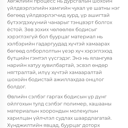
Хөгжлийн процесс нь дурсгалын шохойн
үйлдвэрлэлийн хамгийн чухал үе шатны нэг
бөгөөд үйлдвэрлэгчид хурд, үр ашигтай
бүтээгдэхүүний чанарыг тэнцвэрт болгох
ёстой. Зөв зохих чөлөөлөх бодисыг
хэрэглэхгүй бол буурцаг материал нь
хэлбэрийн гадаргуудад хүчтэй хамаарах
бөгөөд олборлолтын үеэр хүч хэрэглэхэд
бүтцийн гэмтэл үүсгэдэг. Энэ нь ялангуяа
нарийн хатуу хувилбартай, эсвэл өндөр
нягтралтай, илүү хүчтэй хамааралтай
шохойн бодистай ажиллахдаа онцлог
болдог.
Өвлийн сэлбэг гаргах бодисын үр дүнг
ойлгохын тулд сэлбэг полимер, хашааны
материалын хоорондын молекулын
харилцан үйлчлэл судлах шаардлагатай.
Хүнджилтийн явцад, буурцаг доторх