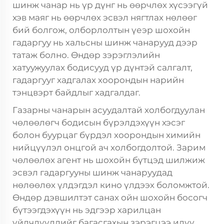
шинж чанар нь үр дүнг нь өөрчлөх хүсээгүй
хэв маяг нь өөрчлөх эсвэл нягтлах нөлөөг
бий болгож, олборлолтын үеэр шохойн
гадаргуу нь хальсны шинж чанарууд дээр
татаж болно. Өндөр зэрэглэлийн
хатуужуулах бодисууд үр дүнтэй салгалт,
гадаргууг хадгалах хоорондын нарийн
тэнцвэрт байдлыг хадгалдаг.
Газарны чанарын асуудалтай холбогдуулан
чөлөөлөгч бодисын бүрэлдэхүүн хэсэг
болон буурцаг бүрдэл хоорондын химийн
нийцүүлэл онцгой ач холбогдолтой. Зарим
чөлөөлөх агент нь шохойн бүтцэд шилжиж
эсвэл гадаргууны шинж чанаруудад
нөлөөлөх үлдэгдэл кино үлдээх боломжтой.
Өндөр дэвшилтэт санах ойн шохойн босогч
бүтээгдэхүүн нь эдгээр харилцан
үйлчлүүллийг багасгахын зэрэгцээ илүү