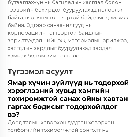
бүтээгдэхүүн нь багцлалын хаягдал болон
тээврийн бохирдол бууруулахад нөлөөлж
байгаль орчны тогтвортой байдлыг дэмжиж
байна. Эдгээр санаачилгууд нь
корпорацийн тогтвортой байдлын
зорилтуудад нийцэж, материалын арилжаа,
хаягдлын зардлыг бууруулахад зардал
хэмнэх боломжийг олгодог.
Түгээмэл асуулт
Ямар хүчин зүйлүүд нь тодорхой
хэрэглээний хувьд хамгийн
тохиромжтой санах ойны хавтан
гаргах бодисыг тодорхойлдог
вэ?
Доод талын хөвөрхөн дүүрэн хөвөрхөн
холбогчийн тохиромжтой сонголт нь