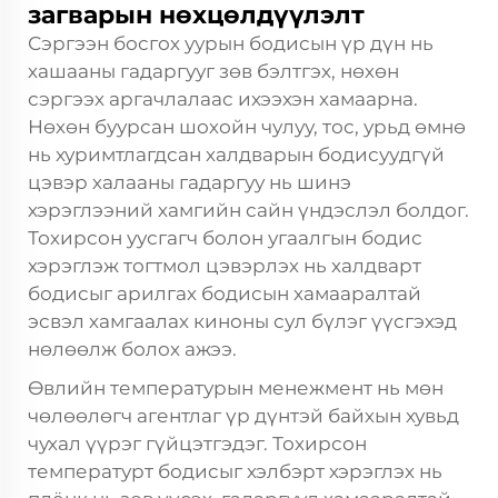
загварын нөхцөлдүүлэлт
Сэргээн босгох уурын бодисын үр дүн нь
хашааны гадаргууг зөв бэлтгэх, нөхөн
сэргээх аргачлалаас ихээхэн хамаарна.
Нөхөн буурсан шохойн чулуу, тос, урьд өмнө
нь хуримтлагдсан халдварын бодисуудгүй
цэвэр халааны гадаргуу нь шинэ
хэрэглээний хамгийн сайн үндэслэл болдог.
Тохирсон уусгагч болон угаалгын бодис
хэрэглэж тогтмол цэвэрлэх нь халдварт
бодисыг арилгах бодисын хамааралтай
эсвэл хамгаалах киноны сул бүлэг үүсгэхэд
нөлөөлж болох ажээ.
Өвлийн температурын менежмент нь мөн
чөлөөлөгч агентлаг үр дүнтэй байхын хувьд
чухал үүрэг гүйцэтгэдэг. Тохирсон
температурт бодисыг хэлбэрт хэрэглэх нь