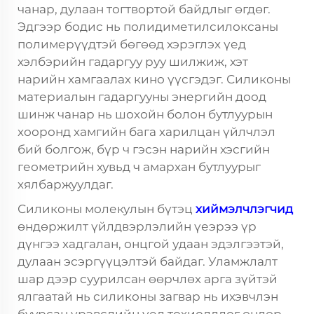
чанар, дулаан тогтвортой байдлыг өгдөг.
Эдгээр бодис нь полидиметилсилоксаны
полимерүүдтэй бөгөөд хэрэглэх үед
хэлбэрийн гадаргуу руу шилжиж, хэт
нарийн хамгаалах кино үүсгэдэг. Силиконы
материалын гадаргууны энергийн доод
шинж чанар нь шохойн болон бутлуурын
хооронд хамгийн бага харилцан үйлчлэл
бий болгож, бүр ч гэсэн нарийн хэсгийн
геометрийн хувьд ч амархан бутлуурыг
хялбаржуулдаг.
Силиконы молекулын бүтэц
хиймэлчлэгчид
өндөржилт үйлдвэрлэлийн үеэрээ үр
дүнгээ хадгалан, онцгой удаан эдэлгээтэй,
дулаан эсэргүүцэлтэй байдаг. Уламжлалт
шар дээр суурилсан өөрчлөх арга зүйтэй
ялгаатай нь силиконы загвар нь ихэвчлэн