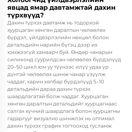
явцад ямар давтамжтай дахин
түрхвүүд?
Дахин түрхэх давтамж нь тодорхой
хуурцаган хөнгөн даралтын чөлөөлөх
бүрдэл, үйлдвэрлэлийн нөхцөл болон
детальдийн нарийн бүтэц дээр их
хэмжээгүй хамаарч буй. Өндөр чанарын
силиконд суурилдсан чөлөөлөх бүрдэлүүд
20–50 цикл юм уу түүнээс илүү удаа үр
дүнтэй чөлөөлөх шинж чанар үзүүлж
чаддаг, харин хялбар бүрдэлүүд 5–10
детальдийн дараа дахин түрхэх
шаардлагатай болж чаддаг. Хуурцаган
хөнгөн даралтын детальдийг хуурцагнаас
салгах хүчний шаардлага болон хуурцагны
гадаргууг визуално шинжлэх нь оптимал
дахин түрхэх график тогтооход тусламж