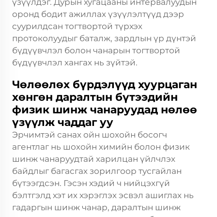
үзүүлдэг. Дурын хугацааны интервалуудын
оронд бодит ажиллах үзүүлэлтүүд дээр
суурилдсан тогтвортой түрхэх
протоколуудыг баталж, зардлын үр дүнтэй
бүдүүвчлэл болон чанарын тогтвортой
бүдүүвчлэл хангах нь зүйтэй.
Чөлөөлөх бүрдэлүүд хуурцаган
хөнгөн даралтын бүтээдийн
физик шинж чанаруудад нөлөө
үзүүлж чаддаг уу
Эрчимтэй санах ойн шохойн босогч
агентлаг нь шохойн химийн болон физик
шинж чанаруудтай харилцан үйлчлэх
байдлыг багасгах зорилгоор тусгайлан
бүтээгдсэн. Гэсэн хэдий ч нийцэхгүй
бэлтгэлд хэт их хэрэглэх эсвэл ашиглах нь
гадаргын шинж чанар, даралтын шинж