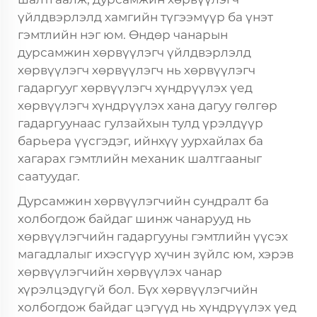
үйлдвэрлэлд хамгийн түгээмүүр ба үнэт
гэмтлийн нэг юм. Өндөр чанарын
дурсамжин хөрвүүлэгч үйлдвэрлэлд
хөрвүүлэгч
хөрвүүлэгч нь хөрвүүлэгч
гадаргууг хөрвүүлэгч хүндрүүлэх үед
хөрвүүлэгч хүндрүүлэх хана дагуу гөлгөр
гадаргуунаас гулзайхын тулд үрэлдүүр
барьера үүсгэдэг, ийнхүү уурхайлах ба
хагарах гэмтлийн механик шалтгааныг
саатуудаг.
Дурсамжин хөрвүүлэгчийн сундралт ба
холбогдож байдаг шинж чанарууд нь
хөрвүүлэгчийн гадаргууны гэмтлийн үүсэх
магадлалыг ихэсгүүр хүчин зүйлс юм, хэрэв
хөрвүүлэгчийн хөрвүүлэх чанар
хүрэлцэдүгүй бол. Бүх хөрвүүлэгчийн
холбогдож байдаг цэгүүд нь хүндрүүлэх үед