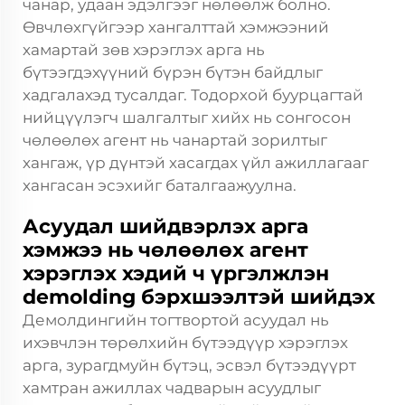
чанар, удаан эдэлгээг нөлөөлж болно.
Өвчлөхгүйгээр хангалттай хэмжээний
хамартай зөв хэрэглэх арга нь
бүтээгдэхүүний бүрэн бүтэн байдлыг
хадгалахэд тусалдаг. Тодорхой буурцагтай
нийцүүлэгч шалгалтыг хийх нь сонгосон
чөлөөлөх агент нь чанартай зорилтыг
хангаж, үр дүнтэй хасагдах үйл ажиллагааг
хангасан эсэхийг баталгаажуулна.
Асуудал шийдвэрлэх арга
хэмжээ нь чөлөөлөх агент
хэрэглэх хэдий ч үргэлжлэн
demolding бэрхшээлтэй шийдэх
Демолдингийн тогтвортой асуудал нь
ихэвчлэн төрөлхийн бүтээдүүр хэрэглэх
арга, зурагдмуйн бүтэц, эсвэл бүтээдүүрт
хамтран ажиллах чадварын асуудлыг