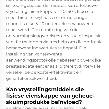
silikoon-gebaseerde middels kan effektiewe
vrystellingseienskappe vir 20–50 siklusse of
meer bied, terwyl basiese formuleringe
moontlik elke 5–10 onderdele heraanwend
moet word. Die monitering van die
ontvormingskragvereistes en visuele inspeksie
van die maloppervlaktes help om die optimale
heraanwendingskedules te bepaal. Die
instelling van konsekwente
aanwendingsprotokolle gebaseer op werklike
prestasiedata eerder as arbitrêre tydintervalle
verseker beide koste-effektiwiteit en
gehaltekonsekwentheid.
Kan vrystellingsmiddels die
fisiese eienskappe van geheue-
skuimprodukte beïnvloed?
Kwaliteit geheue-skuim vrylaatmiddel-