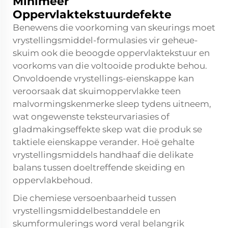
Minimeer
Oppervlaktekstuurdefekte
Benewens die voorkoming van skeurings moet
vrystellingsmiddel-formulasies vir geheue-
skuim ook die beoogde oppervlaktekstuur en
voorkoms van die voltooide produkte behou.
Onvoldoende vrystellings-eienskappe kan
veroorsaak dat skuimoppervlakke teen
malvormingskenmerke sleep tydens uitneem,
wat ongewenste teksteurvariasies of
gladmakingseffekte skep wat die produk se
taktiele eienskappe verander. Hoë gehalte
vrystellingsmiddels handhaaf die delikate
balans tussen doeltreffende skeiding en
oppervlakbehoud.
Die chemiese versoenbaarheid tussen
vrystellingsmiddelbestanddele en
skumformulerings word veral belangrik