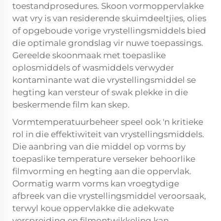
toestandprosedures. Skoon vormoppervlakke
wat vry is van residerende skuimdeeltjies, olies
of opgeboude vorige vrystellingsmiddels bied
die optimale grondslag vir nuwe toepassings.
Gereelde skoonmaak met toepaslike
oplosmiddels of wasmiddels verwyder
kontaminante wat die vrystellingsmiddel se
hegting kan versteur of swak plekke in die
beskermende film kan skep.
Vormtemperatuurbeheer speel ook 'n kritieke
rol in die effektiwiteit van vrystellingsmiddels.
Die aanbring van die middel op vorms by
toepaslike temperature verseker behoorlike
filmvorming en hegting aan die oppervlak.
Oormatig warm vorms kan vroegtydige
afbreek van die vrystellingsmiddel veroorsaak,
terwyl koue oppervlakke die adekwate
verspreiding en filmontwikkeling kan