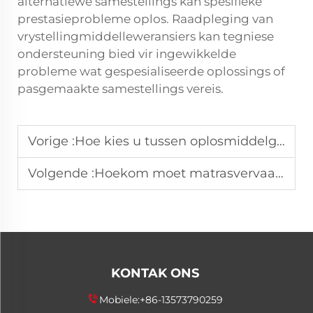
alternatiewe samestellings kan spesifieke
prestasieprobleme oplos. Raadpleging van
vrystellingmiddelleweransiers kan tegniese
ondersteuning bied vir ingewikkelde
probleme wat gespesialiseerde oplossings of
pasgemaakte samestellings vereis.
Vorige :
Hoe kies u tussen oplosmiddelgebaseerde en watergebaseerde PU-vrygemaakmiddels vir u vervaardigingslyn?
Volgende :
Hoekom moet matrasvervaardigers beleg in vrystellingsmiddels wat spesifiek vir geheue-skuim ontwerp is?
KONTAK ONS
Mobiele:
+86-13573790259