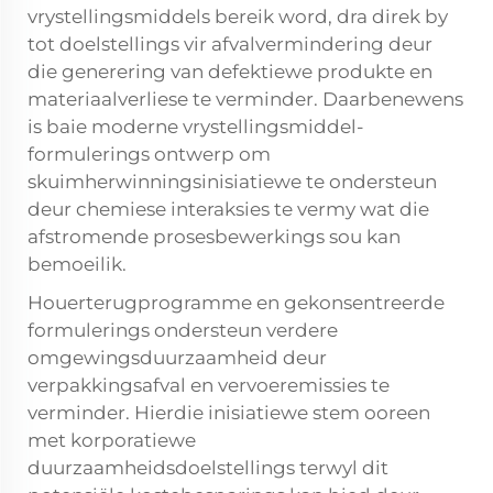
vrystellingsmiddels bereik word, dra direk by
tot doelstellings vir afvalvermindering deur
die generering van defektiewe produkte en
materiaalverliese te verminder. Daarbenewens
is baie moderne vrystellingsmiddel-
formulerings ontwerp om
skuimherwinningsinisiatiewe te ondersteun
deur chemiese interaksies te vermy wat die
afstromende prosesbewerkings sou kan
bemoeilik.
Houerterugprogramme en gekonsentreerde
formulerings ondersteun verdere
omgewingsduurzaamheid deur
verpakkingsafval en vervoeremissies te
verminder. Hierdie inisiatiewe stem ooreen
met korporatiewe
duurzaamheidsdoelstellings terwyl dit