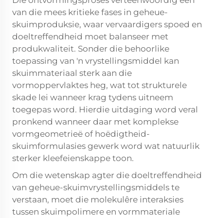
Die ontvormingsproses verteenwoordig een
van die mees kritieke fases in geheue-
skuimproduksie, waar vervaardigers spoed en
doeltreffendheid moet balanseer met
produkwaliteit. Sonder die behoorlike
toepassing van 'n vrystellingsmiddel kan
skuimmateriaal sterk aan die
vormoppervlaktes heg, wat tot strukturele
skade lei wanneer krag tydens uitneem
toegepas word. Hierdie uitdaging word veral
pronkend wanneer daar met komplekse
vormgeometrieë of hoëdigtheid-
skuimformulasies gewerk word wat natuurlik
sterker kleefeienskappe toon.
Om die wetenskap agter die doeltreffendheid
van geheue-skuimvrystellingsmiddels te
verstaan, moet die molekulêre interaksies
tussen skuimpolimere en vormmateriale