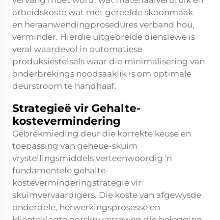
vervang moet word, wat materiaalverbruik en
arbeidskoste wat met gereelde skoonmaak-
en heraanwendingprosedures verband hou,
verminder. Hierdie uitgebreide dienslewe is
veral waardevol in outomatiese
produksiestelsels waar die minimalisering van
onderbrekings noodsaaklik is om optimale
deurstroom te handhaaf.
Strategieë vir Gehalte-
kostevermindering
Gebrekmieding deur die korrekte keuse en
toepassing van geheue-skuim
vrystellingsmiddels verteenwoordig 'n
fundamentele gehalte-
kosteverminderingstrategie vir
skuimvervaardigers. Die koste van afgewysde
onderdele, herwerkingsprosesse en
kliënteklagte oorskry verreweg die belegging