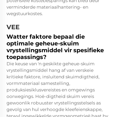
potensiële kostebesparings kan bied deur
verminderde materiaalhantering- en
wegstuurkostes.
VEE
Watter faktore bepaal die
optimale geheue-skuim
vrystellingsmiddel vir spesifieke
toepassings?
Die keuse van 'n geskikte geheue-skuim
vrystellingsmiddel hang af van verskeie
kritieke faktore, insluitend skuimdigtheid,
vormmateriaal samestelling,
produksiesiklusvereistes en omgewings
oorwegings. Hoë-digtheid skuim vereis
gewoonlik robuuster vrystellingsstelsels as
gevolg van hul verhoogde kleefeienskappe,
terwyl ingewikkelde vormgeometrieë baat by