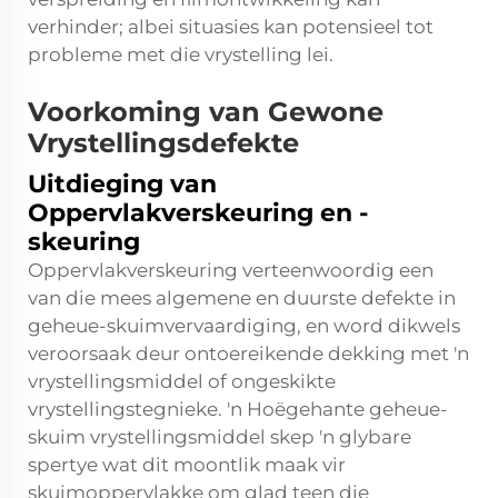
verhinder; albei situasies kan potensieel tot
probleme met die vrystelling lei.
Voorkoming van Gewone
Vrystellingsdefekte
Uitdieging van
Oppervlakverskeuring en -
skeuring
Oppervlakverskeuring verteenwoordig een
van die mees algemene en duurste defekte in
geheue-skuimvervaardiging, en word dikwels
veroorsaak deur ontoereikende dekking met 'n
vrystellingsmiddel of ongeskikte
vrystellingstegnieke. 'n Hoëgehante
geheue-
skuim vrystellingsmiddel
skep 'n glybare
spertye wat dit moontlik maak vir
skuimoppervlakke om glad teen die