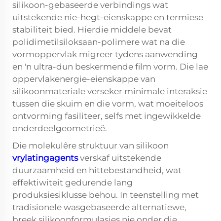
silikoon-gebaseerde verbindings wat
uitstekende nie-hegt-eienskappe en termiese
stabiliteit bied. Hierdie middele bevat
polidimetilsiloksaan-polimere wat na die
vormoppervlak migreer tydens aanwending
en 'n ultra-dun beskermende film vorm. Die lae
oppervlakenergie-eienskappe van
silikoonmateriale verseker minimale interaksie
tussen die skuim en die vorm, wat moeiteloos
ontvorming fasiliteer, selfs met ingewikkelde
onderdeelgeometrieë.
Die molekulêre struktuur van silikoon
vrylatingagents
verskaf uitstekende
duurzaamheid en hittebestandheid, wat
effektiwiteit gedurende lang
produksiesiklusse behou. In teenstelling met
tradisionele wasgebaseerde alternatiewe,
breek silikoonformulasies nie onder die