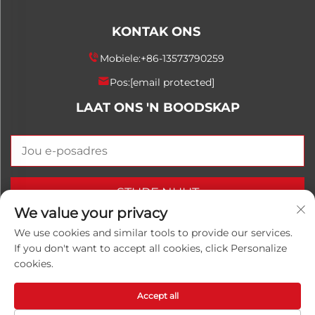
KONTAK ONS
Mobiele:
+86-13573790259
Pos:
[email protected]
LAAT ONS 'N BOODSKAP
STURF NUUT
We value your privacy
We use cookies and similar tools to provide our services.
If you don't want to accept all cookies, click Personalize
Kopiereg © 2025 China Shandong Luwanhong
cookies.
Chemical Co., Ltd. Alle regte voorbehou.
Privaatheidsbeleid
Accept all