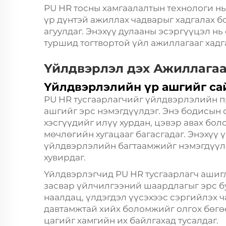
PU HR тосны хамгаалалтын технологи нь
үр дүнтэй ажиллах чадварыг хадгалах 
агуулдаг. Энэхүү дулааны эсэргүүцэл н
туршид тогтвортой үйл ажиллагааг хадг
Үйлдвэрлэл дэх Ажиллагаа
Үйлдвэрлэлийн үр ашгийг с
PU HR тусгаарлагчийг үйлдвэрлэлийн 
ашгийг эрс нэмэгдүүлдэг. Энэ бодисын 
хэсгүүдийг илүү хурдан, цэвэр авах бо
мөчлөгийн хугацааг багасгадаг. Энэхүү 
үйлдвэрлэлийн багтаамжийг нэмэгдүүлэ
хувирдаг.
Үйлдвэрлэгчид PU HR тусгаарлагч ашиг
засвар үйлчилгээний шаардлагыг эрс б
наалдац, үлдэгдэл үүсэхээс сэргийлэх 
давтамжтай хийх боломжийг олгох бөг
цагийг хамгийн их байлгахад тусалдаг.