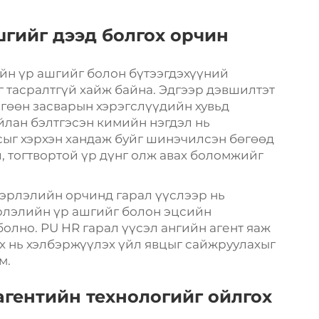
шгийг дээд болгох орчин
йн үр ашгийг болон бүтээгдэхүүний
тасралтгүй хайж байна. Эдгээр дэвшилтэт
лгөөн
засварын хэрэгслүүдийн хувьд
йлан бэлтгэсэн кимийн нэгдэл нь
ыг хэрхэн хандаж буйг шинэчилсэн бөгөөд
, тогтвортой үр дүнг олж авах боломжийг
эрлэлийн орчинд гарал үүслээр нь
эрлэлийн үр ашгийг болон эцсийн
олно. PU HR гарал үүсэл ангийн агент яаж
ох нь хэлбэржүүлэх үйл явцыг сайжруулахыг
м.
агентийн технологийг ойлгох