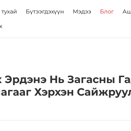
 тухай
Бүтээгдэхүүн
Мэдээ
Блог
Аш
х
 Эрдэнэ Нь Загасны Г
агааг Хэрхэн Сайжруул