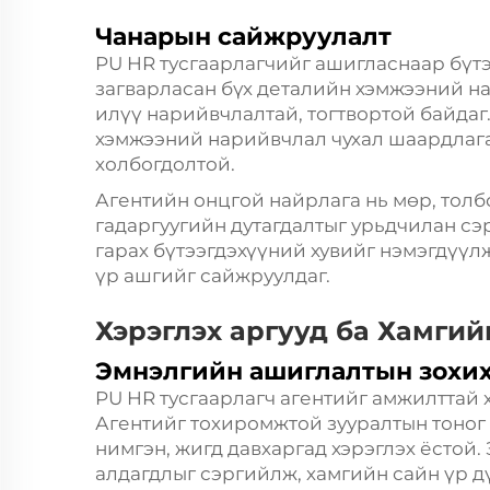
Чанарын сайжруулалт
PU HR тусгаарлагчийг ашигласнаар бүт
загварласан бүх деталийн хэмжээний на
илүү нарийвчлалтай, тогтвортой байдаг.
хэмжээний нарийвчлал чухал шаардлага 
холбогдолтой.
Агентийн онцгой найрлага нь мөр, толб
гадаргуугийн дутагдалтыг урьдчилан сэр
гарах бүтээгдэхүүний хувийг нэмэгдүүлж
үр ашгийг сайжруулдаг.
Хэрэглэх аргууд ба Хамгий
Эмнэлгийн ашиглалтын зохих
PU HR тусгаарлагч агентийг амжилттай хэ
Агентийг тохиромжтой зууралтын тоног
нимгэн, жигд давхаргад хэрэглэх ёстой.
алдагдлыг сэргийлж, хамгийн сайн үр дү