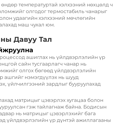
 өндөр температуртай хэлхээний нөхцөлд ч
боломжийг олгодог термостабиль чанарыг
ь олон удаагийн хэлхээний мөчлөгийн
алахад маш чухал юм.
ны Давуу Тал
айжруулна
процессод ашиглах нь үйлдвэрлэлийн үр
онцгой сайн тусгаарлагч чанар нь
ломжийг олгох бөгөөд үйлдвэрлэлийн
үр ашгийг нэмэгдүүлэх нь шууд
х, үйлчилгээний зардлыг бууруулахад
лахад матрицыг цэвэрлэх хугацаа болон
ууруулсан гэж тайлагнаж байна. Бодисын
чадвар нь матрицыг цэвэрлэхийг бага
өөд үйлдвэрлэлийн үр дүнтэй ажиллагааны