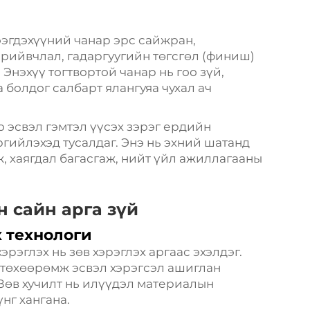
ээгдэхүүний чанар эрс сайжран,
рийвчлал, гадаргуугийн төгсгөл (финиш)
 Энэхүү тогтвортой чанар нь гоо зүй,
болдог салбарт ялангуяа чухал ач
о эсвэл гэмтэл үүсэх зэрэг ердийн
гийлэхэд тусалдаг. Энэ нь эхний шатанд
, хаягдал багасгаж, нийт үйл ажиллагааны
н сайн арга зүй
 технологи
рэглэх нь зөв хэрэглэх аргаас эхэлдэг.
 төхөөрөмж эсвэл хэрэгсэл ашиглан
 Зөв хучилт нь илүүдэл материалын
нг хангана.