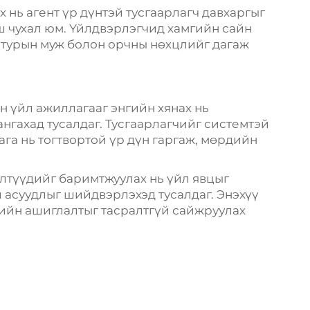
 нь агент үр дүнтэй тусгаарлагч давхаргыг
ш чухал юм. Үйлдвэрлэгчид хамгийн сайн
атурын муж болон орчны нөхцлийг дагаж
 үйл ажиллагааг энгийн хянах нь
нгахад тусалдаг. Тусгаарлагчийг системтэй
ага нь тогтвортой үр дүн гаргаж, мөрдийн
лтүүдийг баримтжуулах нь үйл явцыг
 асуудлыг шийдвэрлэхэд тусалдаг. Энэхүү
чийн ашиглалтыг тасралтгүй сайжруулах