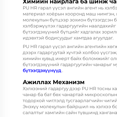
Химийн найрлага ба шинж ча
PU HR гарал үүсэл ангийн агент нь хэл
материал хоёрын хооронд маш нимгэн, 
молекулын бүтцээр зохион бүтээгдсэн б
хэлбэржүүлэх гадаргуугийн наалдахийг 
бүтээгдэхүүний бүтцийг хадгалах зорил
идэвхтэй бодисуудыг хамтдаа агуулдаг.
PU HR гарал үүсэл ангийн агентийн хөг
дээрх гадаргуутай хүчтэй холбоо үүсгэ
химийн хувьд инерт байх боломжийг ол
бүтээгдэхүүний гадаргуугийн чанарыг му
бүтээгдэхүүнүүд
.
Ажиллах Механизм
Хэлхээний гадаргуу дээр PU HR тосны ха
чанар ба бат бөх чанартай микроскопын
тодорхой чиглэлд тусгаарлагчийн чигий
Энэхүү молекулын байршил нь хэлхээ б
салалтыг хамгийн сайн түвшинд хангана