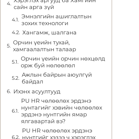
Хэрэглэх аргууд ба Хамгийн
сайн арга зүй
Эмнэлгийн ашиглалтын
зохих технологи
Хангамж, шалгана
Орчин үеийн тухай,
хамгаалалтын талаар
Орчин үеийн орчин нөхцөлд
орж буй нөлөөлөл
Ажлын байрын аюулгүй
байдал
Ихэнх асуултууд
PU HR чөлөөлөх эрдэнэ
нунтагийг хэвийн чөлөөлөх
эрдэнэ нунтгийн ямар
ялгавартай вэ?
PU HR чөлөөлөх эрдэнэ
нунтгийг хэзээ ч хэрэглэх