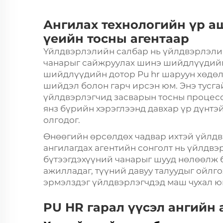
Ангилах технологийн үр а
үеийн тосны агентаар
Үйлдвэрлэлийн салбар нь үйлдвэрлэли
чанарыг сайжруулах шинэ шийдлүүдийг 
шийдлүүдийн дотор
Pu hr шаруун хөдө
шийдэл болон гарч ирсэн юм. Энэ тусга
үйлдвэрлэгчид засварын тосны процесс
янз бүрийн хэрэглээнд давхар үр дүнтэй
олгодог.
Өнөөгийн өрсөлдөх чадвар ихтэй үйлдв
ангилагдах агентийн сонголт нь үйлдв
бүтээгдэхүүний чанарыг шууд нөлөөлж б
ажилладаг, түүний давуу талуудыг ойлг
эрмэлздэг үйлдвэрлэгчдэд маш чухал ю
PU HR гарал үүсэл ангийн 