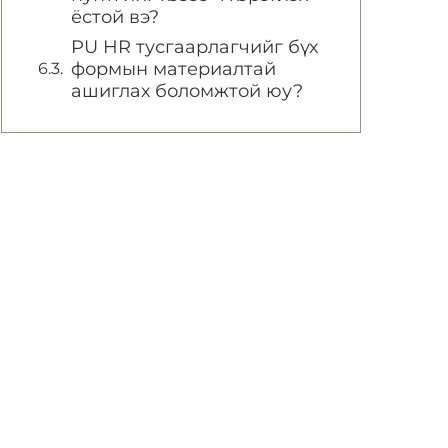
ёстой вэ?
PU HR тусгаарлагчийг бүх
формын материалтай
ашиглах боломжтой юу?