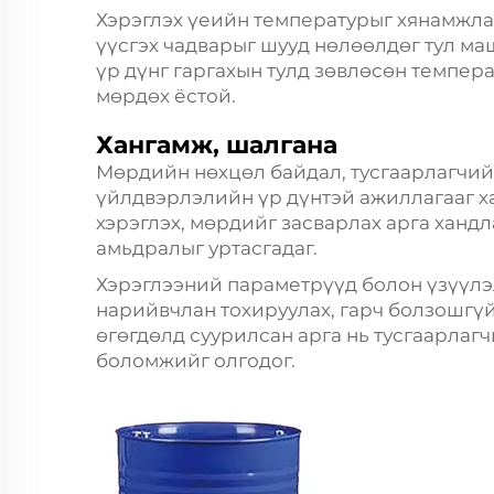
Хэрэглэх үеийн температурыг хянамжлах
үүсгэх чадварыг шууд нөлөөлдөг тул ма
үр дүнг гаргахын тулд зөвлөсөн темпер
мөрдөх ёстой.
Хангамж, шалгана
Мөрдийн нөхцөл байдал, тусгаарлагчийн
үйлдвэрлэлийн үр дүнтэй ажиллагааг ха
хэрэглэх, мөрдийг засварлах арга хандл
амьдралыг уртасгадаг.
Хэрэглээний параметрүүд болон үзүүлэ
нарийвчлан тохируулах, гарч болзошгүй
өгөгдөлд суурилсан арга нь тусгаарлаг
боломжийг олгодог.