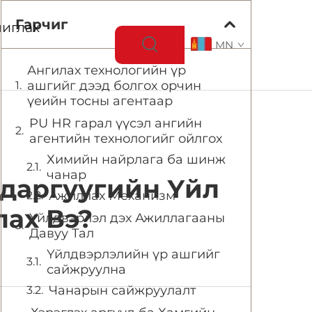
Гарчиг
иглах
MN
Ангилах технологийн үр
ашгийг дээд болгох орчин
үеийн тосны агентаар
PU HR гарал үүсэл ангийн
агентийн технологийг ойлгох
Химийн найрлага ба шинж
чанар
адаргуугийн Үйл
Ажиллах Механизм
ах Вэ?
Үйлдвэрлэл дэх Ажиллагааны
Давуу Тал
Үйлдвэрлэлийн үр ашгийг
сайжруулна
Чанарын сайжруулалт