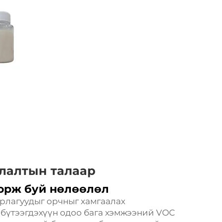
алалтын талаар
орж буй нөлөөлөл
рлагуудыг орчныг хамгаалах
 бүтээгдэхүүн одоо бага хэмжээний VOC