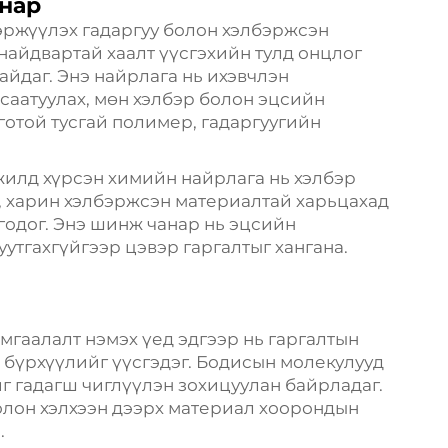
нар
бэржүүлэх гадаргуу болон хэлбэржсэн
найдвартай хаалт үүсгэхийн тулд онцлог
айдаг. Энэ найрлага нь ихэвчлэн
саатуулах, мөн хэлбэр болон эцсийн
готой тусгай полимер, гадаргуугийн
жилд хүрсэн химийн найрлага нь хэлбэр
ж, харин хэлбэржсэн материалтай харьцахад
годог. Энэ шинж чанар нь эцсийн
утгахгүйгээр цэвэр гаргалтыг хангана.
мгаалалт нэмэх үед эдгээр нь гаргалтын
 бүрхүүлийг үүсгэдэг. Бодисын молекулууд
г гадагш чиглүүлэн зохицуулан байрладаг.
олон хэлхээн дээрх материал хоорондын
.