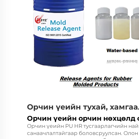
Орчин үеийн тухай, хамга
Орчин үеийн орчин нөхцөлд 
Орчин үеийн PU HR тусгаарлагчийн най
санаачлалтайгаар боловсруулсан. Олон