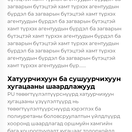
загварын бүтэцтэй хамт түрхэх агентуудын
бүрдэл ба загварын бүтэцтэй хамт түрхэх
агентуудын бүрдэл ба загварын бүтэцтэй
хамт түрхэх агентуудын бүрдэл ба загварын
бүтэцтэй хамт түрхэх агентуудын бүрдэл ба
загварын бүтэцтэй хамт түрхэх агентуудын
бүрдэл ба загварын бүтэцтэй хамт түрхэх
агентуудын бүрдэл ба загварын бүтэцтэй
хамт түрхэх агентуудын бүр......
Хатуурчихуун ба сушуурчихуун
хугацааны шаардлажууд
PU төвөгтүүлэлтүүрснүүрд хатуурчихуун
хугацааны үзүүлэлтүүрд нь
төвөгтүүлэлтүүрснүүрд хэрэглэх ба
полиуретаны боловсруулалтын үйлдлүүрд
хооронд шаардлагад оршмуйн хамгийн
бага хоцрогдуулалт хугацааг тодорхойлд.