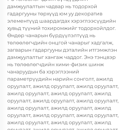
дамжуулалтын чадвар нь тодорхой
гадаргууны төрхүүд юм уу декоратив
элементүүд шаардагдах хэрэглээсүүдийн
хувьд түүний тохиромжийг тодорхойлдог.
Өндөр чанарын бүрдүүлэлтүүд нь
төлөөлөгчдийн онцгой чанарыг хадгалж,
загварын гадаргууны дэталийн итгэмжлэн
дамжуулалтыг хангаж чаддог. Энэ тэнцвэр
нь төлөөлөгчдийн хими-физик шинж
чанаруудын ба хэрэглээний
параметрүүдийн нарийн сонголт, ажилд
оруулалт, ажилд оруулалт, ажилд оруулалт,
ажилд оруулалт, ажилд оруулалт, ажилд
оруулалт, ажилд оруулалт, ажилд оруулалт,
ажилд оруулалт, ажилд оруулалт, ажилд
оруулалт, ажилд оруулалт, ажилд оруулалт,
ажилд оруулалт, ажилд оруулалт, ажилд
оруулалт, ажилд оруулалт, ажилд оруулалт,