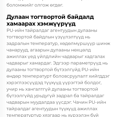
боломжийг олгож өгдөг.
Дулаан тогтвортой байдалд
хамаарах хэмжүүрүүд
PU-ийн тайралдаг агентуудын дулааны
тогтвортой байдлын үзүүлэлтүүд нь
задралын температур, хөдөлмүршүүр шинж
чанарууд, агаарын дулааны нөхцөлд
ажиллах үед үйлдлийн чадварыг хадгалах
чадварыг хамардаг. Эдгээр параметрүүд нь
дулааны тогтвортой бүтээлгүйд PU-ийн
өндөр температурт боловсруулалт хийгддэг
хэрэглээсүүдэд түүхүүд үүрэгтэй болдог,
учир нь хангалтгүй дулааны тогтвортой
бүтээлгүйд урьдугүй задрал ба тайралдаг
чадварын муудалдаа үүсдэг. Чачин PU-ийн
тайралдаг агентуудын түүхүүд ажиллах
температуртур хязгаар нь хүрээлэн буй