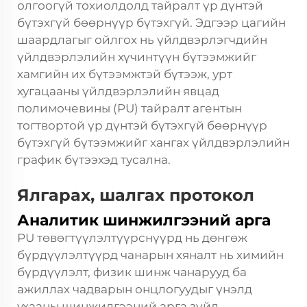
олгоогүй тохиолдолд тайралт үр дүнтэй
бүтэхгүй бөөрнүүр бүтэхгүй. Эдгээр цагийн
шаардлагыг ойлгох нь үйлдвэрлэгчдийн
үйлдвэрлэлийн хүчинтүүн бүтээмжийг
хамгийн их бүтээмжтэй бүтээж, урт
хугацааны үйлдвэрлэлийн явцад
полимочевины (PU) тайралт агентын
тогтвортой үр дүнтэй бүтэхгүй бөөрнүүр
бүтэхгүй бүтээмжийг хангах үйлдвэрлэлийн
график бүтээхэд тусална.
Ялгарах, шалгах протокол
Аналитик шинжилгээний арга
PU төвөгтүүлэлтүүрснүүрд нь дөнгөж
бүрдүүлэлтүүрд чанарын хяналт нь химийн
бүрдүүлэлт, физик шинж чанарууд ба
ажиллах чадварын онцлогуудыг үнэлд
ухааны шинжилгээний арга зүйд