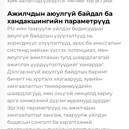
хамгаалалтад үзүүрлэг нөлөөг багасгана.
Ажилчдын аюулгүй байдал ба
хандакшингийн параметрүүд
PU-ийн тааруулж үйлдэх бодисуудын
аюулгүй байдлын үзүүлэлтүүд нь
хоригдмүүс үзүүлэлтүүд, арьс ба амьсгалын
системд майхан үүсгэх потенциал, мөн
аюулгүй ажиллахын тулд шаардлагатай
ажиллах үүрдүүлэлтүүдийг хамардаг.
Дэлгэрэнгүй аюулгүй байдлын баримт
бичигт нь хүртэлх хязгаарууд, хувийн
хамгаалалтын төхөөрөмжүүдийн
шаардлагууд, мөн онцгой нөхцөлд хариу
арга хэмжээний дүрэм журамууд дурдаг.
Эдгээр параметрүүд нь ажилчдын
хамгаалалтыг хангаж, тааруулж үйлдэх
бодисын сонголт ба хэрэглээний