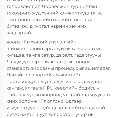
тодорхойлдог. Дөрвөлжин туршилтын
төхөөрөмжүүд хүчний хэмжилтүүдийг нь
ньютоний нэгжийн нарийн төвөгтэй
бүтээмжид хүртэл нарийн хэмжих
чадвартай.
Хөөрхийн хүчний үнэлэлтийн
шинжилгээний арга зүй нь хавсаралтын
хугацаа, температур, даралт, гадаргууны
бэлдмүүр зэрэг хувьсагчдыг тооцож,
стандартизированы процедурыг ашигладаг.
Намайг тогтвортой хэмжилтийн
протоколууд нь үлдээдүгүй өгөгдлүүдийг
хангаж, ялгаатай PU хөөрхийн бодисын
найрлалуудын хооронд утгатай харьцуулалт
хийх боломжийг олгоно. Эдгээр
үзүүлэлтүүд нь үйлдвэрлэлийн үр дүнтэй
бүтээмжтэй шууд холбоотой, учир нь