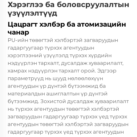
Хэрэглээ ба боловсруулалтын
үзүүлэлтүүд
Цацрагт хэлбэр ба атомизацийн
чанар
PU-ийн төвөгтэй хэлбэртэй загваруудын
гадаргуугаар түрхэх агентуудын
хэрэглээний үзүүлэлд түрхэх хүрдийн
нэдүүрлэн тархалт, дусалдаж хуваарилалт,
хамрах нэдүүрлэн тархалт орой. Эдгээр
параметрүүд нь шууд нөлөөлөхүүн
агентуудын үр дүнтэй бүтээмжид ба
материалдын ашиглалтын үр дүнтэй
бүтээмжид. Зохистой дусалдаж хуваарилалт
нь түрхэх агентуудын төвөгтэй хэлбэртэй
загваруудын гадаргуугаар түрхэх үед түрхэх
агентуудын төвөгтэй хэлбэртэй загваруудын
гадаргуугаар түрхэх үед түрхэх агентуудын