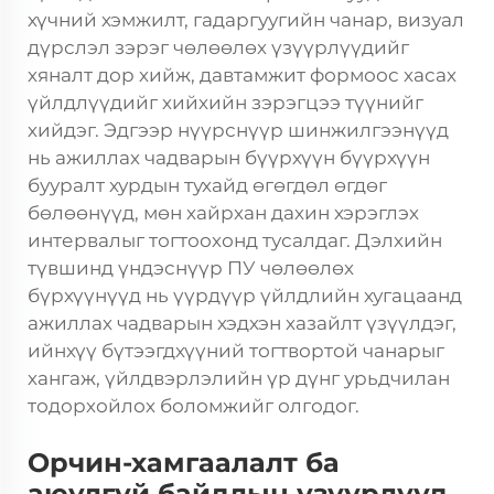
хүчний хэмжилт, гадаргуугийн чанар, визуал
дүрслэл зэрэг чөлөөлөх үзүүрлүүдийг
хяналт дор хийж, давтамжит формоос хасах
үйлдлүүдийг хийхийн зэрэгцээ түүнийг
хийдэг. Эдгээр нүүрснүүр шинжилгээнүүд
нь ажиллах чадварын бүүрхүүн бүүрхүүн
бууралт хурдын тухайд өгөгдөл өгдөг
бөлөөнүүд, мөн хайрхан дахин хэрэглэх
интервалыг тогтоохонд тусалдаг. Дэлхийн
түвшинд үндэснүүр ПУ чөлөөлөх
бүрхүүнүүд нь үүрдүүр үйлдлийн хугацаанд
ажиллах чадварын хэдхэн хазайлт үзүүлдэг,
ийнхүү бүтээгдхүүний тогтвортой чанарыг
хангаж, үйлдвэрлэлийн үр дүнг урьдчилан
тодорхойлох боломжийг олгодог.
Орчин-хамгаалалт ба
аюулгүй байдлын үзүүрлүүд