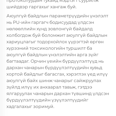
протоколуудын тухайд мэдлэгт суурилж
шийдвэр гаргахыг хангаж буй.
Аюулгүй байдлын параметрүүдийн үнэлэлт
нь PU-ийн гаргагч бодисуудад үлдсэн
нөлөөллийн хүнд зовлонгүй байдалд
холбогдож буй боломжит аюулгүй байдлын
хариуцлагыг тодорхойлох үүрэгтэй өргөн
хүрээний токсикологийн туршилт ба
аюулгүй байдлын үнэлэлтийн арга зүйг
багтаадаг. Орчин үеийн бүрдүүлэлтүүд нь
дархан чанарын бүрдүүлэлтүүдийн хувьд
хортой байдлыг багасгах, хэрэглэх үед илүү
аюулгүй байх шинж чанарыг сайжруулах
зүйлд илүү их анхаарал тавьж, гэтдээ
ялгаруулах чанарын дархан түвшинд үлдсэн
бүрдүүлэлтүүдийн үзүүлэлтүүдийг
хадгалахыг зоримуй.