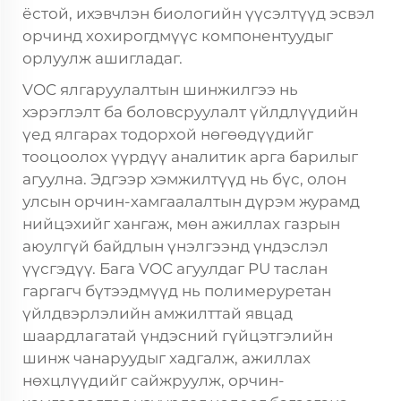
ёстой, ихэвчлэн биологийн үүсэлтүүд эсвэл
орчинд хохирогдмүүс компонентуудыг
орлуулж ашигладаг.
VOC ялгаруулалтын шинжилгээ нь
хэрэглэлт ба боловсруулалт үйлдлүүдийн
үед ялгарах тодорхой нөгөөдүүдийг
тооцоолох үүрдүү аналитик арга барилыг
агуулна. Эдгээр хэмжилтүүд нь бүс, олон
улсын орчин-хамгаалалтын дүрэм журамд
нийцэхийг хангаж, мөн ажиллах газрын
аюулгүй байдлын үнэлгээнд үндэслэл
үүсгэдүү. Бага VOC агуулдаг PU таслан
гаргагч бүтээдмүүд нь полимеруретан
үйлдвэрлэлийн амжилттай явцад
шаардлагатай үндэсний гүйцэтгэлийн
шинж чанаруудыг хадгалж, ажиллах
нөхцлүүдийг сайжруулж, орчин-