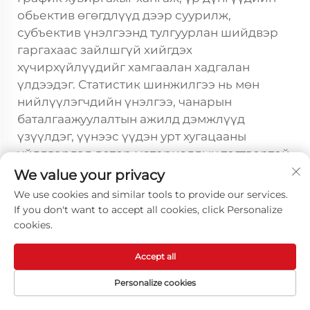
обьектив өгөгдлүүд дээр суурилж,
субъектив үнэлгээнд тулгуурлан шийдвэр
гаргахаас зайлшгүй хийгдэх
хүчирхүйлүүдийг хамгаалан хадгалан
үлдээдэг. Статистик шинжилгээ нь мөн
нийлүүлэгчдийн үнэлгээ, чанарын
баталгаажуулалтын ажилд дэмжлүүд
үзүүлдэг, үүнээс үүдэн урт хугацааны
үйлдвэрлэл дотор материалдын тогтвортой
үр дүнг хангаж үлдээдэг.
We value your privacy
We use cookies and similar tools to provide our services.
Түгээмэл асуулт
If you don't want to accept all cookies, click Personalize
cookies.
PU-ийн гаргагч бодисын
хамгийн тохиромжтой
Accept all
хэрэглэлийн зузаан ямар бөл?
Personalize cookies
PU-ийн тааруулан гаргагч бүтээдсийн
сонгомол хэрэглээний зузаан нь ихэвчлэн