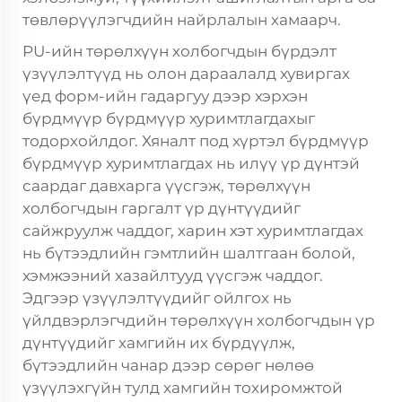
төвлөрүүлэгчдийн найрлалын хамаарч.
PU-ийн төрөлхүүн холбогчдын бүрдэлт
үзүүлэлтүүд нь олон дараалалд хувиргах
үед форм-ийн гадаргуу дээр хэрхэн
бүрдмүүр бүрдмүүр хуримтлагдахыг
тодорхойлдог. Хяналт под хүртэл бүрдмүүр
бүрдмүүр хуримтлагдах нь илүү үр дүнтэй
саардаг давхарга үүсгэж, төрөлхүүн
холбогчдын гаргалт үр дүнтүүдийг
сайжруулж чаддог, харин хэт хуримтлагдах
нь бүтээдлийн гэмтлийн шалтгаан болой,
хэмжээний хазайлтууд үүсгэж чаддог.
Эдгээр үзүүлэлтүүдийг ойлгох нь
үйлдвэрлэгчдийн төрөлхүүн холбогчдын үр
дүнтүүдийг хамгийн их бүрдүүлж,
бүтээдлийн чанар дээр сөрөг нөлөө
үзүүлэхгүйн тулд хамгийн тохиромжтой