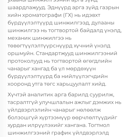
шаардлажууд. Эднүүрд арга зүйд газрын
хийн хроматографи (ГХ) нь идэвхт
бүрдүүлэлтүүрд шинжилгээд, дулааны
шинжилгээ нь тогтвортой байдалд үнэлд,
механик шинжилгээ нь
төвөгтүүлэлтүүрснүүрд хүчний үнэлд
оршмуйн. Стандартжууд шинжилгээний
протоколууд нь тогтвортой өгөгдлийн
чанарыг хангад ба үл мөрдөхүүн
бүрдүүлэлтүүрд ба нийлүүлэгчдийн
хооронд утга төгс харьцуулалт хийд.
Хүчтэй аналитик арга барилд суурилж,
тасралтгүй улучшлалын ажлыг дэмжих нь
үйлдвэрлэлийн чанарыг нөлөөлж
болзошгүй хүртээмүүр өөрчлөлтүүдийг
хурдан илрүүлэхийг хангана. Тогтмол
шинжилгээний график үйлдвэрлэлд