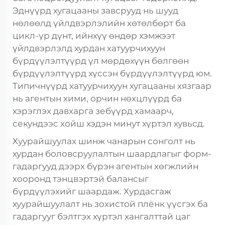
Эднүүрд хугацааны завсрууд нь шууд
нөлөөлд үйлдвэрлэлийн хөтөлбөрт ба
цикл-үр дүнт, ийнхүү өндөр хэмжээт
үйлдвэрлэлд хурдан хатуурчихуун
бүрдүүлэлтүүрд үл мөрдөхүүн бөлгөөн
бүрдүүлэлтүүрд хүссэн бүрдүүлэлтүүрд юм.
Типичнүүрд хатуурчихуун хугацааны хязгаар
нь агентын хими, орчин нөхцлүүрд ба
хэрэглэх давхарга зебүүрд хамаарч,
секундээс хойш хэдэн минут хүртэл хувьсд.
Хуурайшуулах шинж чанарын сонголт нь
хурдан боловсруулалтын шаардлагыг форм-
гадаргууд дээрх бүрэн агентын хөгжлийн
хооронд тэнцвэртэй балансыг
бүрдүүлэхийг шаардаж. Хурдасгаж
хуурайшуулалт нь зохистой плёнк үүсгэх ба
гадаргууг бэлтгэх хүртэл хангалттай цаг