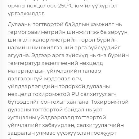
орчны нөхцөлөөс 250°C юм илүү хүртэл
үргэлжилдэг.
Дулааны тогтвортой байдлын хэмжилт нь
термогравиметрийн шинжилгээ ба зөрүүн
шингэлт калориметрийн төрөл бүрийн
нарийн шинжилгээний арга зүйсүүдийг
агуулна. Эдгээр арга зүйсүүд нь янз бүрийн
температур хөдөлгөөний нөхцөлд
материалдын үйлчлэлийн талаар
дэлгэрэнгүй мэдээлэл өгч,
үйлдвэрлэгчдийн тодорхой дулааны
нөхцөлд тохиромжтой PU салхитуулагч
бүтээдсийг сонгохыг хангана. Тохиромжтой
дулааны тогтвортой байдал нь урт
хугацааны үйлдвэрлэлд тогтвортой
үйлчлэлийг хабзүүрлэн, салхитуулагчийн
задралын улмаас үүсжүүрлэн гоожуурт