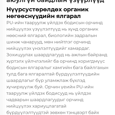
Нүүрсустөрөлдөх органик
нөгөөснүүдийн ялгарал
PU-ийн тааруулж үйлдэх бодисын орчинд
нийцүүлэх үзүүлэлтүүд нь хүнд органик
нөөсний ялгарал, биологийн задралын
шинж чанарууд, мөн нийтлэг орчинд
нийцүүлэх үнэлэлтүүдийг хамардаг.
Зохицуулах шаардлагууд нь ажлын байранд
хүртэлх үйлчлэлийг ба орчинд хоригдмүүс
бодисын ялгаралыг хамгийн бага байлгахын
тулд бага ялгаралтай бүрдүүлэлтүүдийн
шаардлагыг бүр уламжлаж бүхлэд
хүчирхүүлж буй. Орчин үеийн PU-ийн
тааруулж үйлдэх бодисууд нь үйлдэх
чадварын шаардлагуудыг орчинд
нийцүүлэх хариуцлагатай
бүрдүүлэлтүүдтэй зөвхөн тэнцвэрт байх