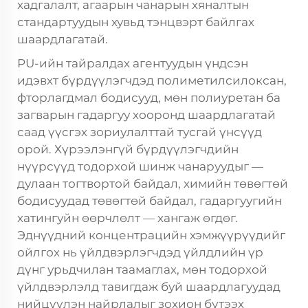
хадгалалт, агаарын чанарын хяналтын
стандартуудын хувьд тэнцвэрт байлгах
шаардлагатай.
PU-ийн тайралдах агентуудын үндсэн
идэвхт бүрдүүлэгчдэд полиметилсилоксан,
фторлагдмал бодисууд, мөн полиуретан ба
загварын гадаргуу хооронд шаардлагатай
саад үүсгэх зориулалттай тусгай үнсүүд
орой. Хүрээлэнгүй бүрдүүлэгчдийн
нүүрсүүд тодорхой шинж чанаруудыг —
дулаан тогтвортой байдал, химийн төвөгтөй
бодисуудад төвөгтөй байдал, гадаргуугийн
хатингуйн өөрчлөлт — хангаж өгдөг.
Эднүүдний концентрацийн хэмжүүрүүдийг
ойлгох нь үйлдвэрлэгчдэд үйлдлийн үр
дүнг урьдчилан таамаглах, мөн тодорхой
үйлдвэрлэлд тавигдаж буй шаардлагуудад
нийцүүлэн найрлалыг зохион бүтээх