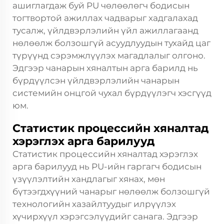
ашиглагдаж буй PU чөлөөлөгч бодисын
тогтвортой ажиллах чадварыг хадгалахад
тусалж, үйлдвэрлэлийн үйл ажиллагаанд
нөлөөлж болзошгүй асуудлуудын тухайд цаг
түрүүнд сэрэмжлүүлэх магадлалыг олгоно.
Эдгээр чанарын хяналтын арга барилд нь
бүрдүүлсэн үйлдвэрлэлийн чанарын
системийн онцгой чухал бүрдүүлэгч хэсгүүд
юм.
Статистик процессийн хяналтад
хэрэглэх арга барилууд
Статистик процессийн хяналтад хэрэглэх
арга барилууд нь PU-ийн гаргагч бодисын
үзүүлэлтийн хандлагыг хянах, мөн
бүтээгдхүүний чанарыг нөлөөлж болзошгүй
технологийн хазайлтуудыг илрүүлэх
хүчирхүүл хэрэгсэлүүдийг санага. Эдгээр