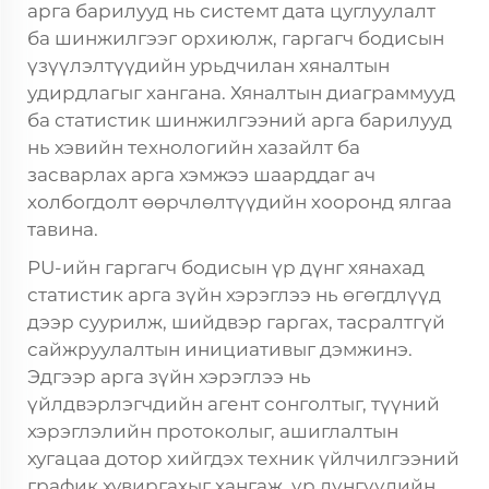
арга барилууд нь системт дата цуглуулалт
ба шинжилгээг орхиюлж, гаргагч бодисын
үзүүлэлтүүдийн урьдчилан хяналтын
удирдлагыг хангана. Хяналтын диаграммууд
ба статистик шинжилгээний арга барилууд
нь хэвийн технологийн хазайлт ба
засварлах арга хэмжээ шаарддаг ач
холбогдолт өөрчлөлтүүдийн хооронд ялгаа
тавина.
PU-ийн гаргагч бодисын үр дүнг хянахад
статистик арга зүйн хэрэглээ нь өгөгдлүүд
дээр суурилж, шийдвэр гаргах, тасралтгүй
сайжруулалтын инициативыг дэмжинэ.
Эдгээр арга зүйн хэрэглээ нь
үйлдвэрлэгчдийн агент сонголтыг, түүний
хэрэглэлийн протоколыг, ашиглалтын
хугацаа дотор хийгдэх техник үйлчилгээний
график хувиргахыг хангаж, үр дүнгүүдийн