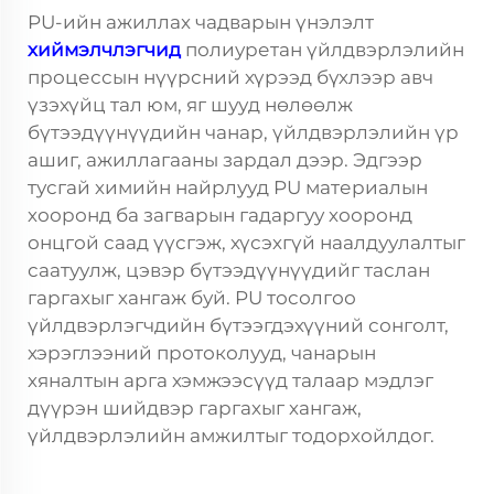
PU-ийн ажиллах чадварын үнэлэлт
хиймэлчлэгчид
полиуретан үйлдвэрлэлийн
процессын нүүрсний хүрээд бүхлээр авч
үзэхүйц тал юм, яг шууд нөлөөлж
бүтээдүүнүүдийн чанар, үйлдвэрлэлийн үр
ашиг, ажиллагааны зардал дээр. Эдгээр
тусгай химийн найрлууд PU материалын
хооронд ба загварын гадаргуу хооронд
онцгой саад үүсгэж, хүсэхгүй наалдуулалтыг
саатуулж, цэвэр бүтээдүүнүүдийг таслан
гаргахыг хангаж буй.
PU тосолгоо
үйлдвэрлэгчдийн бүтээгдэхүүний сонголт,
хэрэглээний протоколууд, чанарын
хяналтын арга хэмжээсүүд талаар мэдлэг
дүүрэн шийдвэр гаргахыг хангаж,
үйлдвэрлэлийн амжилтыг тодорхойлдог.