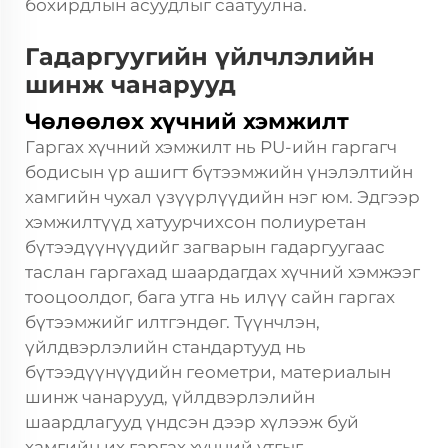
бохирдлын асуудлыг саатуулна.
Гадаргуугийн үйлчлэлийн
шинж чанарууд
Чөлөөлөх хүчний хэмжилт
Гаргах хүчний хэмжилт нь PU-ийн гаргагч
бодисын үр ашигт бүтээмжийн үнэлэлтийн
хамгийн чухал үзүүрлүүдийн нэг юм. Эдгээр
хэмжилтүүд хатуурчихсон полиуретан
бүтээдүүнүүдийг загварын гадаргуугаас
таслан гаргахад шаардагдах хүчний хэмжээг
тооцоолдог, бага утга нь илүү сайн гаргах
бүтээмжийг илтгэндөг. Түүнчлэн,
үйлдвэрлэлийн стандартууд нь
бүтээдүүнүүдийн геометри, материалын
шинж чанарууд, үйлдвэрлэлийн
шаардлагууд үндсэн дээр хүлээж буй
хамгийн их гаргах хүчний утгыг