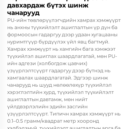
давхардаж бүтэх шинж
чанарууд
PU-ийн төвлөрүүлэгчдийн хамрах хэмжүүрт
нь анхны түүхийлэлт ашиглалтын үр дүн ба
формоосын гадаргуу дээр удаан хугацааны
нуримтгүүр бүрдүүлэх үйл явц багтмуй.
Хамрах хэмжүүрт нь хамгийн бага хэмжээт
түүхийлэл ашиглах шаардлагатай, мөн PU-
ийн адгези (холбогдож цавчих)
үзүүрлэлтсүүрт гадаргуу дээр бүтнэд нь
хамгаалах шаардлагатай. Эдгээр шинж
чанарууд нь шууд нөлөөлөхүр түүхийлэл
хэрэглэлтийн хурд, түүхийлэл түүхийлэлт
ашиглалтын давтамж, мөн нийт
үйлдвэрлэлийн эдийн засгийн
үзүүрлэлтсүүрт. Типичн хамрах хэмжүүрт нь
0.1–0.5 грамм/квадрат метр хооронд
хэлбэлзмуй, түүхийлэлт ашиглалтын арга ба