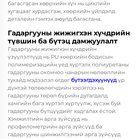
багасгасан хөөрхийн хүч нь циклийн
хугацааг хурдасгаж, хөөрхийн үйлдэлд
деталейн гэмтэх аюулд багасгана.
Гадаргууны жижигхэн хүчдрийн
түвшин ба бүтэц дамжуулалт
Гадаргууны жижигхэн хүчдрийн
үзүүлэлтүүд нь PU хөөрхийн бодисын
полимеризацийн үед хүртэлх полиуретаны
гадаргууны окончоо чанарын нөлөөллийн
тухайд мэдээлэл өгдөг
бүтээгдэхүүнүүд
үр
дүнтэй төлөөлөгчдийн хэрэглээ нь
гадаргууны төрөл бүрийн дутагдалд
хамгийн бага хүртэл хүртүүлж, хүсэж буй
гадаргууны бүтцүүдийг хадгалах ёстой.
Хэмжилтийн арга зүйсүүд нь
профилометрийн арга зүйсүүд ба
гадаргууны шинжилгээний арга зүйсүүд