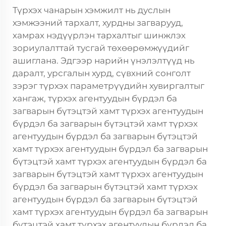
Түрхэх чанарын хэмжилт нь дуслын
хэмжээний тархалт, хурдны загварууд,
хамрах нэдүүрлэн тархалтыг шинжлэх
зориулалттай тусгай төхөөрөмжүүдийг
ашиглана. Эдгээр нарийн үнэлэлтүүд нь
даралт, урсгалын хурд, сүвхний сонголт
зэрэг түрхэх параметрүүдийн хувиргалтыг
хангаж, түрхэх агентуудын бүрдэл ба
загварын бүтэцтэй хамт түрхэх агентуудын
бүрдэл ба загварын бүтэцтэй хамт түрхэх
агентуудын бүрдэл ба загварын бүтэцтэй
хамт түрхэх агентуудын бүрдэл ба загварын
бүтэцтэй хамт түрхэх агентуудын бүрдэл ба
загварын бүтэцтэй хамт түрхэх агентуудын
бүрдэл ба загварын бүтэцтэй хамт түрхэх
агентуудын бүрдэл ба загварын бүтэцтэй
хамт түрхэх агентуудын бүрдэл ба загварын
бүтэцтэй хамт түрхэх агентуудын бүрдэл ба