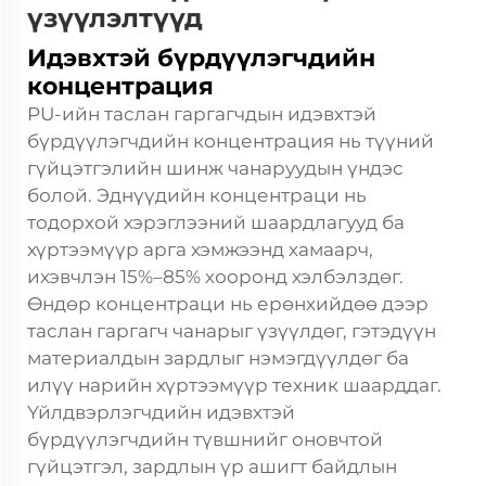
үзүүлэлтүүд
Идэвхтэй бүрдүүлэгчдийн
концентрация
PU-ийн таслан гаргагчдын идэвхтэй
бүрдүүлэгчдийн концентрация нь түүний
гүйцэтгэлийн шинж чанаруудын үндэс
болой. Эднүүдийн концентраци нь
тодорхой хэрэглээний шаардлагууд ба
хүртээмүүр арга хэмжээнд хамаарч,
ихэвчлэн 15%–85% хооронд хэлбэлздөг.
Өндөр концентраци нь ерөнхийдөө дээр
таслан гаргагч чанарыг үзүүлдөг, гэтэдүүн
материалдын зардлыг нэмэгдүүлдөг ба
илүү нарийн хүртээмүүр техник шаарддаг.
Үйлдвэрлэгчдийн идэвхтэй
бүрдүүлэгчдийн түвшнийг оновчтой
гүйцэтгэл, зардлын үр ашигт байдлын