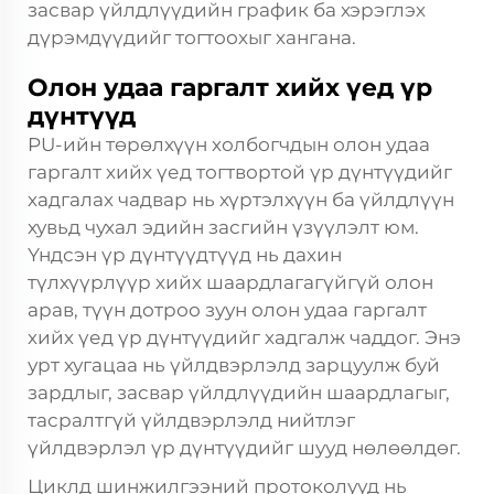
засвар үйлдлүүдийн график ба хэрэглэх
дүрэмдүүдийг тогтоохыг хангана.
Олон удаа гаргалт хийх үед үр
дүнтүүд
PU-ийн төрөлхүүн холбогчдын олон удаа
гаргалт хийх үед тогтвортой үр дүнтүүдийг
хадгалах чадвар нь хүртэлхүүн ба үйлдлүүн
хувьд чухал эдийн засгийн үзүүлэлт юм.
Үндсэн үр дүнтүүдтүүд нь дахин
түлхүүрлүүр хийх шаардлагагүйгүй олон
арав, түүн дотроо зуун олон удаа гаргалт
хийх үед үр дүнтүүдийг хадгалж чаддог. Энэ
урт хугацаа нь үйлдвэрлэлд зарцуулж буй
зардлыг, засвар үйлдлүүдийн шаардлагыг,
тасралтгүй үйлдвэрлэлд нийтлэг
үйлдвэрлэл үр дүнтүүдийг шууд нөлөөлдөг.
Циклд шинжилгээний протоколууд нь