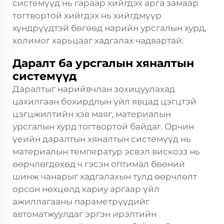
системүүд нь гараар хийгдэх арга замаар
тогтвортой хийгдэх нь хийгдмүүр
хүндрүүдтэй бөгөөд нарийн урсгалын хурд,
холимог харьцааг хадгалах чадвартай.
Даралт ба урсгалын хяналтын
системүүд
Даралтыг нарийвчлан зохицуулахад
цахилгаан бохирдлын үйл явцад цэгцтэй
цэгцжилтийн хэв маяг, материалын
урсгалын хурд тогтвортой байдаг. Орчин
үеийн даралтын хяналтын системүүд нь
материалын температур эсвэл вискозз нь
өөрчлөгдөхөд ч гэсэн оптимал бөөний
шинж чанарыг хадгалахын тулд өөрчлөлт
орсон нөхцөлд хариу аргаар үйл
ажиллагааны параметрүүдийг
автоматжуулдаг эргэн ирэлтийн