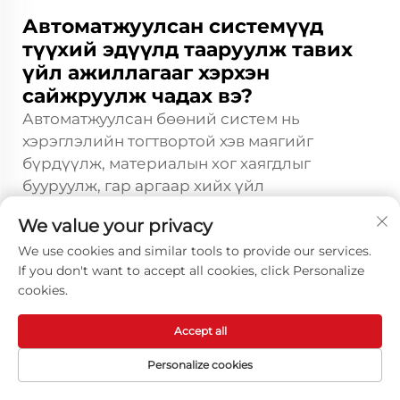
Автоматжуулсан системүүд
түүхий эдүүлд тааруулж тавих
үйл ажиллагааг хэрхэн
сайжруулж чадах вэ?
Автоматжуулсан бөөний систем нь
хэрэглэлийн тогтвортой хэв маягийг
бүрдүүлж, материалын хог хаягдлыг
бууруулж, гар аргаар хийх үйл
ажиллагаатай харьцуулахад чанарын
We value your privacy
давтагдалтай байдлыг сайжруулдаг. Робот
We use cookies and similar tools to provide our services.
систем нь гар аргаар хийхэд хэцүү болох
If you don't want to accept all cookies, click Personalize
нарийн угаах зай, хурд, давхардсан
cookies.
хэлбэрүүдийг хадгалах боломжтой.
Материалыг автоматжуулсан хангамж нь
Accept all
бодисын маскны зөв хольцох, нөхөн
сэргээлтэд нөлөөлж, халдварын эрсдлийг
Personalize cookies
бууруулдаг. Үйл явцыг удирдах систем нь