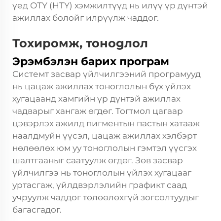
үед ОТҮ (НТҮ) хэмжилтүүд нь илүү үр дүнтэй
ажиллах болойг илрүүлж чаддог.
Тохиромж, тонogлол
Эрэмбэлэн барих програм
Системт засвар үйлчилгээний програмууд
нь цацаж ажиллах тоноглолын бүх үйлэх
хугацаанд хамгийн үр дүнтэй ажиллах
чадварыг хангаж өгдөг. Тогтмол цагаар
цэвэрлэх ажилд пигментын пастын хатааж
наалдмуйн үүсэл, цацаж ажиллах хэлбэрт
нөлөөлөх юм уу тоноглолын гэмтэл үүсгэх
шалтгааныг саатуулж өгдөг. Зөв засвар
үйлчилгээ нь тоноглолын үйлэх хугацааг
уртасгаж, үйлдвэрлэлийн графикт саад
учруулж чаддог төлөөлөхгүй зогсолтуудыг
багасгадог.