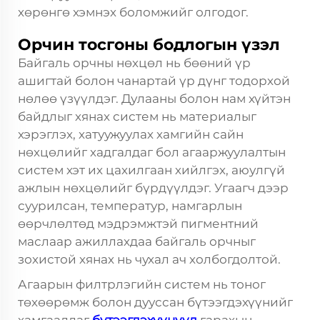
хөрөнгө хэмнэх боломжийг олгодог.
Орчин тосгоны бодлогын үзэл
Байгаль орчны нөхцөл нь бөөний үр
ашигтай болон чанартай үр дүнг тодорхой
нөлөө үзүүлдэг. Дулааны болон нам хүйтэн
байдлыг хянах систем нь материалыг
хэрэглэх, хатуужуулах хамгийн сайн
нөхцөлийг хадгалдаг бол агааржуулалтын
систем хэт их цахилгаан хийлгэх, аюулгүй
ажлын нөхцөлийг бүрдүүлдэг. Угаагч дээр
суурилсан, температур, намгарлын
өөрчлөлтөд мэдрэмжтэй пигментний
маслаар ажиллахдаа байгаль орчныг
зохистой хянах нь чухал ач холбогдолтой.
Агаарын филтрлэгийн систем нь тоног
төхөөрөмж болон дууссан бүтээгдэхүүнийг