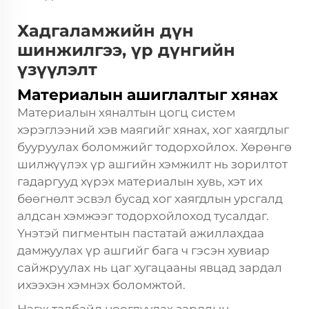
Хадгаламжийн дүн
шинжилгээ, үр дүнгийн
үзүүлэлт
Материалын ашиглалтыг хянах
Материалын хяналтын цогц систем
хэрэглээний хэв маягийг хянах, хог хаягдлыг
бууруулах боломжийг тодорхойлох. Хөрөнгө
шилжүүлэх үр ашгийн хэмжилт нь зорилтот
гадаргууд хүрэх материалын хувь, хэт их
бөөгнөлт эсвэл бусад хог хаягдлын урсгалд
алдсан хэмжээг тодорхойлоход тусалдаг.
Үнэтэй пигментын пастатай ажиллахдаа
дамжуулах үр ашгийг бага ч гэсэн хувиар
сайжруулах нь цаг хугацааны явцад зардал
ихээхэн хэмнэх боломжтой.