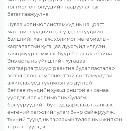
тогтмол өнгөнүүдийн тааруулалтыг
баталгаажуулна.
Цуваа холимог системүүд нь цацрагт
материалүүдийн цаг үлдээлтүүдийн
бэлдлийг хангаж, холимог материалын
хадгалалтын хугацаа дуусгүйд үлдсэн
хаягдмүүр хэмжээг бүүр багасгаж байна.
Энэ арга нь үйлдлийн хугацаа
хязгаарлагдмүүр реактив будаг пасталар
эсвэл олон компоненттой системүүдтэй
ажиллах үед түүнчлэн үр дүнтэй
бөлгөвчтүүдийн хувьд онцгой ач хамаа
үүрдэг. Зөв холимог нь будагын
бөлүүрүүдийн бүтнэд дархлахыг хангаж,
өнгөний хөгжлийг улам бүүр сайжруулж,
түүний түүнд нь тараахын төлөө нь ижилхэн
тархалт үүрдэг.