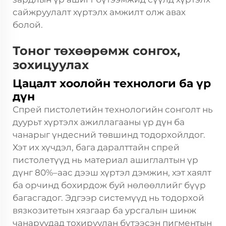
сайжруулалт хүртэлх амжилт олж авах
болой.
Тоног төхөөрөмж сонгох,
зохицуулах
Цацалт хоолойн технологи ба үр
дүн
Спрей пистолетийн технологийн сонголт нь
дуурьт хүртэлх ажиллагааны үр дүн ба
чанарыг үндесний төвшинд тодорхойлдог.
Хэт их хүчдэл, бага даралттайн спрей
пистолетүүд нь материал ашиглалтын үр
дүнг 80%–аас дээш хүртэл дэмжин, хэт хаялт
ба орчинд бохирдож буй нөлөөллийг бүүр
багасгадог. Эдгээр системүүд нь тодорхой
вязкозитетын хязгаар ба урсгалын шинж
чанаруудад тохируулан бүтээсэн пигментын