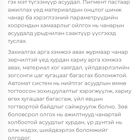
гэх мэт түгээмүүр асуудал. Пигмент пастаар
ажиллах үед материалдын онцлог шинж
чанар ба хэрэглээний параметрүүдийн
хоорондын хамаарлыг ойлгох нь чанарын
асуудалд урьдчилан саактүүр үүсгэхэд
туслах.
Захиалгах арга хэмжээ авах журмаар чанар
зөрчилтэй үед хурдан хариу арга хэмжээ
авах, материал хог хаягдал, үйлдвэрлэлийн
зогсонги цаг хугацааг багасгах боломжтой.
Автомат систем нь нийтлэг асуудлын өмнө
тогтоосон зохицуулалтыг хэрэгжүүлж, хариу
өгөх хугацааг багасгаж, үйл явцын
тогтвортой байдлыг сайжруулж болно. Зөв
боловсрол олгох нь ажилтнууд чанартай
холбоотой асуудлыг хурдан, үр дүнтэй нь
олж мэдэх, шийдвэрлэх боломжийг
олгодог.