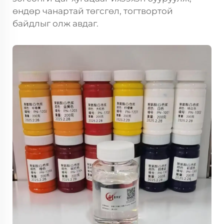
өндөр чанартай төгсгөл, тогтвортой
байдлыг олж авдаг.