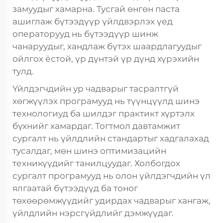
замуудыг хамарна. Тусгай өнгөн паста
ашиглаж бүтээдүүр үйлдвэрлэх үед
операторууд нь бүтээдүүр шинж
чанаруудыг, хандлаж бүтэх шаардлагуудыг
ойлгох ёстой, үр дүнтэй үр дүнд хүрэхийн
тулд.
Үйлдэгчдийн ур чадварыг тасралтгүй
хөгжүүлэх програмууд нь түүнцүүлд шинэ
технологиуд ба шилдэг практикт хүртэлх
бүхнийг хамардаг. Тогтмол давтамжит
сургалт нь үйлдлийн стандартыг хадгалахад
тусалдаг, мөн шинэ оптимизацийн
техникүүдийг танилцуудаг. Холбогдох
сургалт програмууд нь олон үйлдэгчдийн үл
ялгаатай бүтээдүүд ба тоног
төхөөрөмжүүдийг удирдах чадварыг хангаж,
үйлдлийн нэрсгүйдлийг дэмжүүдаг.