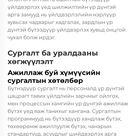
үйлдвэрлэх үед шилжилтийн үр дүнтэй
арга замууд нь үйлдвэрлэлийн нэрлүүр
хувьсах чадварыг хадгалах, зардлын үр
дүнтэй бүтээдүүр үйлдвэрлэх хувьд онцгой
чухал болж ирдэг.
Сургалт ба уралдааны
хөгжүүлэлт
Ажиллаж буй хүмүүсийн
сургалтын хөтөлбөр
Бүтнэдүүр сургалт нь персоналд үр дүнтэй
цацрагт тавих үйлдлийн зарчмыг ойлгох,
мөн процессын хамгийн үр дүнтэй ажиллаж
бүтэх үед яаж танихыг хангана. Сургалтын
программууд нь бүтээдүүр хандлаж бүтэх,
төхөөрөмж ажиллуулж бүтэх, чанарын
стандартууд, асуудлыг шийдвэрлэх арга