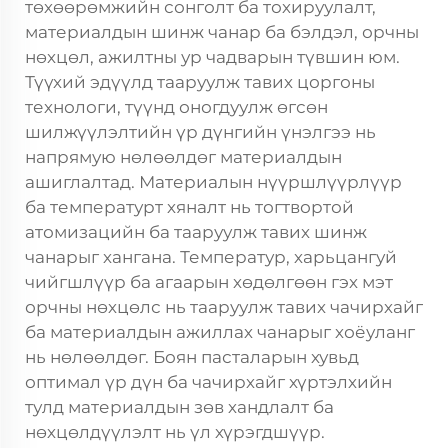
төхөөрөмжийн сонголт ба тохируулалт,
материалдын шинж чанар ба бэлдэл, орчны
нөхцөл, ажилтны ур чадварын түвшин юм.
Түүхий эдүүлд тааруулж тавих цоргоны
технологи, түүнд оногдуулж өгсөн
шилжүүлэлтийн үр дүнгийн үнэлгээ нь
напрямую нөлөөлдөг материалдын
ашиглалтад. Материалын нүүршлүүрлүүр
ба температурт хяналт нь тогтвортой
атомизацийн ба тааруулж тавих шинж
чанарыг хангана. Температур, харьцангуй
чийгшлүүр ба агаарын хөдөлгөөн гэх мэт
орчны нөхцөлс нь тааруулж тавих чачирхайг
ба материалдын ажиллах чанарыг хоёуланг
нь нөлөөлдөг. Боян пасталарын хувьд
оптимал үр дүн ба чачирхайг хүртэлхийн
тулд материалдын зөв хандлалт ба
нөхцөлдүүлэлт нь үл хүрэгдшүүр.