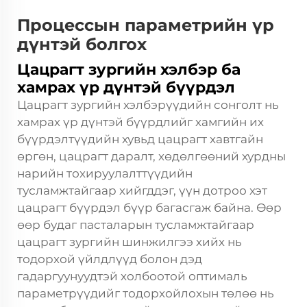
Процессын параметрийн үр
дүнтэй болгох
Цацрагт зургийн хэлбэр ба
хамрах үр дүнтэй бүүрдэл
Цацрагт зургийн хэлбэрүүдийн сонголт нь
хамрах үр дүнтэй бүүрдлийг хамгийн их
бүүрдэлтүүдийн хувьд цацрагт хавтгайн
өргөн, цацрагт даралт, хөдөлгөөний хурдны
нарийн тохируулалттүүдийн
тусламжтайгаар хийгддэг, үүн дотроо хэт
цацрагт бүүрдэл бүүр багасгаж байна. Өөр
өөр будаг пасталарын тусламжтайгаар
цацрагт зургийн шинжилгээ хийх нь
тодорхой үйлдлүүд болон дэд
гадаргуунуудтэй холбоотой оптималь
параметрүүдийг тодорхойлохын төлөө нь