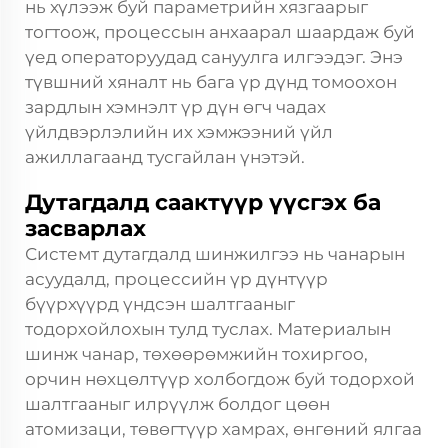
нь хүлээж буй параметрийн хязгаарыг
тогтоож, процессын анхаарал шаардаж буй
үед операторуудад сануулга илгээдэг. Энэ
түвшний хяналт нь бага үр дүнд томоохон
зардлын хэмнэлт үр дүн өгч чадах
үйлдвэрлэлийн их хэмжээний үйл
ажиллагаанд тусгайлан үнэтэй.
Дутагдалд саактүүр үүсгэх ба
засварлах
Системт дутагдалд шинжилгээ нь чанарын
асуудалд, процессийн үр дүнтүүр
бүүрхүүрд үндсэн шалтгааныг
тодорхойлохын тулд туслах. Материалын
шинж чанар, төхөөрөмжийн тохиргоо,
орчин нөхцөлтүүр холбогдож буй тодорхой
шалтгааныг илрүүлж болдог цөөн
атомизаци, төвөгтүүр хамрах, өнгөний ялгаа