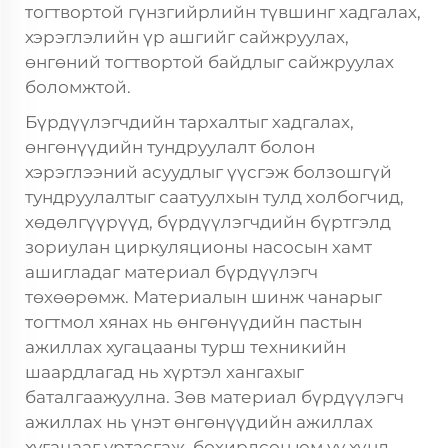
тогтвортой гүнзгийрлийн түвшинг хадгалах,
хэрэглэлийн үр ашгийг сайжруулах,
өнгөний тогтвортой байдлыг сайжруулах
боломжтой.
Бүрдүүлэгчдийн тархалтыг хадгалах,
өнгөнүүдийн тундруулалт болон
хэрэглээний асуудлыг үүсгэж болзошгүй
тундруулалтыг саатуулхын тулд холбогчид,
хөдөлгүүрүүд, бүрдүүлэгчдийн бүртгэлд
зориулан циркуляционы насосын хамт
ашигладаг материал бүрдүүлэгч
төхөөрөмж. Материалын шинж чанарыг
тогтмол хянах нь өнгөнүүдийн пастын
ажиллах хугацааны турш техникийн
шаардлагад нь хүртэл хангахыг
баталгаажуулна. Зөв материал бүрдүүлэгч
ажиллах нь үнэт өнгөнүүдийн ажиллах
хугацааг уртасгаж, бохирдсон юм уу хүнд