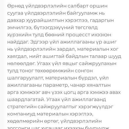
Өрнөд үйлдвэрлэлийн салбарт оршин
суугаа үйлдвэрлэлийн байгууламж нь
давхар хуурайшилтын хэрэглээ, гадаргын
эмчилгээ, бүтээгдэхүүний төгсгөлд
хүрэхийн тулд бөөний процесст ихээхэн
найддаг. Эдгээр үйл ажиллагааны үр ашиг
нь үйлдвэрлэлийн зардал, материалын хог
хаягдал, нийт ашигтай байдлын талаар шууд
нөлөөлдөг. Угаах үйл явцыг сайжруулахын
тулд тоног төхөөрөмжийн сонгон
шалгаруулалт, материалын бүрдэл, үйл
ажиллагааны параметр, чанар хяналтын
арга хэмжээг авч үзэх цогц арга хэмжээ авах
шаардлагатай. Угаах үйл ажиллагаанд
стратегийн сайжруулалтыг хэрэгжүүлдэг
компаниуд материалын хэрэглээ,
хөдөлмөрийн өртөг, үйлдвэрлэлийн
зогсонги цаг хугацааг ихээхэн бууруулж,