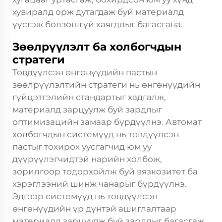
хувиралд орж дутагдаж буй материалд
үүсгэж болзошгүй хаягдлыг багасгана.
Зөөлрүүлэлт ба холбогчдын
стратеги
Төвдүүлсэн өнгөнүүдийн пастын
зөөлрүүлэлтийн стратеги нь өнгөнүүдийн
гүйцэтгэлийн стандартыг хадгалж,
материалд зарцуулж буй зардлыг
оптимизацийн замаар бүрдүүлнэ. Автомат
холбогчдын системүүд нь төвдүүлсэн
пастыг тохирох уусгагчид юм уу
дүүрүүлэгчидтэй нарийн холбож,
зорилгоор тодорхойлж буй вязкозитет ба
хэрэглээний шинж чанарыг бүрдүүлнэ.
Эдгээр системүүд нь төвдүүлсэн
өнгөнүүдийн үр дүнтэй ашиглалтаар
материалд зарцуулж буй зардлыг багасгаж,