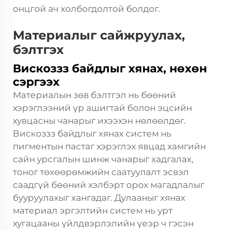
онцгой ач холбогдолтой болдог.
Материалыг сайжруулах,
бэлтгэх
Вискоззз байдлыг хянах, нөхөн
сэргээх
Материалын зөв бэлтгэл нь бөөний
хэрэглээний үр ашигтай болон эцсийн
хувцасны чанарыг ихээхэн нөлөөлдөг.
Вискоззз байдлыг хянах систем нь
пигментын пастаг хэрэглэх явцад хамгийн
сайн урсгалын шинж чанарыг хадгалах,
тоног төхөөрөмжийн саатуулалт эсвэл
саадгүй бөөний хэлбэрт орох магадлалыг
бууруулахыг хангадаг. Дулааныг хянах
материал эргэлтийн систем нь урт
хугацааны үйлдвэрлэлийн үеэр ч гэсэн