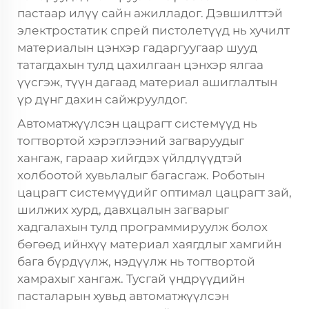
пастаар илүү сайн ажилладог. Дэвшилттэй
электростатик спрей пистолетүүд нь хучилт
материалын цэнхэр гадаргуугаар шууд
татагдахын тулд цахилгаан цэнхэр ялгаа
үүсгэж, түүн дагаад материал ашиглалтын
үр дүнг дахин сайжруулдог.
Автоматжүүлсэн цацрагт системүүд нь
тогтвортой хэрэглээний загваруудыг
хангаж, гараар хийгдэх үйлдлүүдтэй
холбоотой хувьлалыг багасгаж. Роботын
цацрагт системүүдийг оптимал цацрагт зай,
шилжих хурд, давхцалын загварыг
хадгалахын тулд программируулж болох
бөгөөд ийнхүү материал хаягдлыг хамгийн
бага бүрдүүлж, нэдүүлж нь тогтвортой
хамрахыг хангаж. Тусгай үндрүүдийн
пасталарын хувьд автоматжүүлсэн