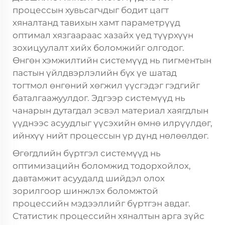
процессын хувьсагчдыг бодит цагт
хяналтанд тавихын хамт параметрүүд
оптимал хязгаараас хазайх үед түүрхүүн
зохицуулалт хийх боломжийг олгодог.
Өнгөн хэмжилтийн системүүд нь пигментын
пастын үйлдвэрлэлийн бүх үе шатад
тогтмол өнгөний хөгжил үүсгэдэг гэдгийг
баталгаажуулдог. Эдгээр системүүд нь
чанарын дутагдал эсвэл материал хаягдлын
үүднээс асуудлыг үүсэхийн өмнө илрүүлдөг,
ийнхүү нийт процессын үр дүнд нөлөөлдөг.
Өгөгдлийн бүртгэл системүүд нь
оптимизацийн боломжид тодорхойлох,
давтамжит асуудалд шийдэл олох
зорилгоор шинжлэх боломжтой
процессийн мэдээллийг бүртгэн авдаг.
Статистик процессийн хяналтын арга зүйс