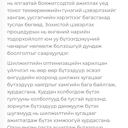
нь ялгаатай бояжигсодтой ажиллах үед
тоног төхөөрөмжийн гүнзгий цэвэрлэхийг
хангаж, уусгагчийн хэрэглээг багасгахад
туслах бөгөөд. Зохистой цэвэрлэх
процедурын нь өнгөний нарийн
тодорхойлолт юм уу бүтээгдэхүүний
чанарыг нөлөөлж болзошгүй дундаж
боолголтыг саархуулдэг.
Шилжилтийн оптимизацийн харилцан
үйлчлэл нь өөр өөр бүтээдүүр эсвэл
өнгүүдийн хооронд шилжих хугацааг
бүтээдүүр хаягдлыг хамгийн бага байлгаж,
хурдасгана. Хурдан холбогдож бүтэх
гулгууны холболтууд ба тусгай хүрээнд
зориулж бүтээдүүр дамжуулж бүтэх
шугамууд нь шилжилтийн хугацааг
ажиглагдаж бүтэх хэмжээгүй хурдасгана.
Олон өнгөн паста ашиглаж бүтээдүүр