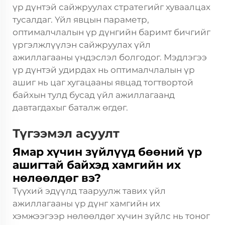
үр дүнтэй сайжруулах стратегийг хуваалцах
тусалдаг. Үйл явцын параметр,
оптималчлалын үр дүнгийн баримт бичгийг
үргэлжлүүлэн сайжруулах үйл
ажиллагааны үндэслэл болгодог. Мэдлэгээ
үр дүнтэй удирдах нь оптималчлалын үр
ашиг нь цаг хугацааны явцад тогтвортой
байхын тулд бусад үйл ажиллагаанд
давтагдахыг баталж өгдөг.
Түгээмэл асуулт
Ямар хүчин зүйлүүд бөөний үр
ашигтай байхэд хамгийн их
нөлөөлдөг вэ?
Түүхий эдүүлд тааруулж тавих үйл
ажиллагааны үр дүнг хамгийн их
хэмжээгээр нөлөөлдөг хүчин зүйлс нь тоног