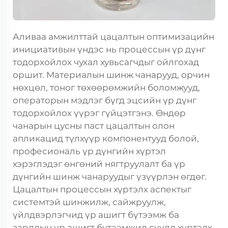
Аливаа амжилттай цацалтын оптимизацийн
инициативын үндэс нь процессын үр дүнг
тодорхойлох чухал хувьсагчдыг ойлгохад
оршит. Материалын шинж чанарууд, орчин
нөхцөл, тоног төхөөрөмжийн боломжууд,
операторын мэдлэг бүгд эцсийн үр дүнг
тодорхойлох үүрэг гүйцэтгэнэ. Өндөр
чанарын
цусны паст
цацалтын олон
апликацид түлхүүр компонентууд болой,
професиональ үр дүнгийн хүртэл
хэрэглэдэг өнгөний нягтруулалт ба үр
дүнгийн шинж чанаруудыг үзүүрлэн өгдөг.
Цацалтын процессын хүртэлх аспектыг
системтэй шинжилж, сайжруулж,
үйлдвэрлэгчид үр ашигт бүтээмж ба
зардлын үр ашигт бүтээмжид сүүлд хүртэлх