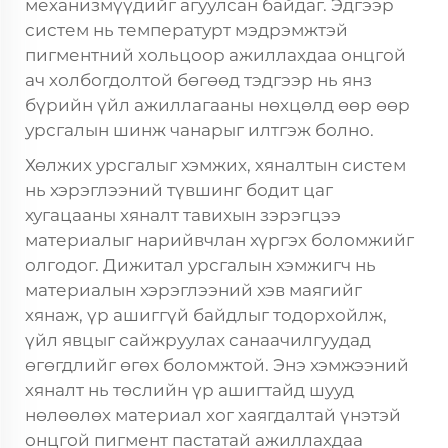
механизмүүдийг агуулсан байдаг. Эдгээр
систем нь температурт мэдрэмжтэй
пигментний хольцоор ажиллахдаа онцгой
ач холбогдолтой бөгөөд тэдгээр нь янз
бүрийн үйл ажиллагааны нөхцөлд өөр өөр
урсгалын шинж чанарыг илтгэж болно.
Хөлжих урсгалыг хэмжих, хяналтын систем
нь хэрэглээний түвшинг бодит цаг
хугацааны хяналт тавихын зэрэгцээ
материалыг нарийвчлан хүргэх боломжийг
олгодог. Дижитал урсгалын хэмжигч нь
материалын хэрэглээний хэв маягийг
хянаж, үр ашиггүй байдлыг тодорхойлж,
үйл явцыг сайжруулах санаачилгуудад
өгөгдлийг өгөх боломжтой. Энэ хэмжээний
хяналт нь төслийн үр ашигтайд шууд
нөлөөлөх материал хог хаягдалтай үнэтэй
онцгой пигмент пастатай ажиллахдаа