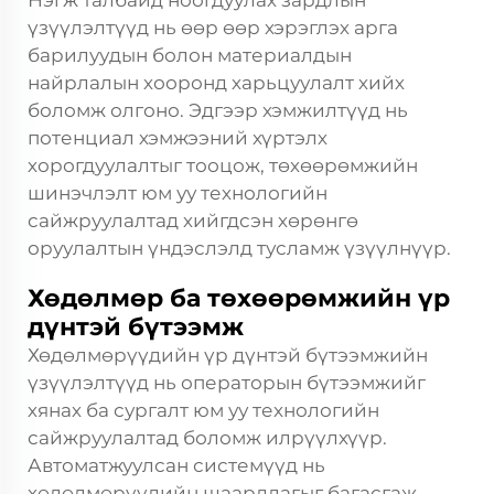
Нэгж талбайд ноогдуулах зардлын
үзүүлэлтүүд нь өөр өөр хэрэглэх арга
барилуудын болон материалдын
найрлалын хооронд харьцуулалт хийх
боломж олгоно. Эдгээр хэмжилтүүд нь
потенциал хэмжээний хүртэлх
хорогдуулалтыг тооцож, төхөөрөмжийн
шинэчлэлт юм уу технологийн
сайжруулалтад хийгдсэн хөрөнгө
оруулалтын үндэслэлд тусламж үзүүлнүүр.
Хөдөлмөр ба төхөөрөмжийн үр
дүнтэй бүтээмж
Хөдөлмөрүүдийн үр дүнтэй бүтээмжийн
үзүүлэлтүүд нь операторын бүтээмжийг
хянах ба сургалт юм уу технологийн
сайжруулалтад боломж илрүүлхүүр.
Автоматжуулсан системүүд нь
хөдөлмөрүүдийн шаардлагыг багасгаж,