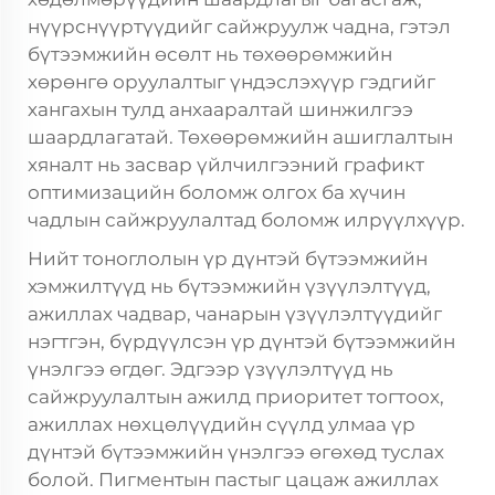
нүүрснүүртүүдийг сайжруулж чадна, гэтэл
бүтээмжийн өсөлт нь төхөөрөмжийн
хөрөнгө оруулалтыг үндэслэхүүр гэдгийг
хангахын тулд анхааралтай шинжилгээ
шаардлагатай. Төхөөрөмжийн ашиглалтын
хяналт нь засвар үйлчилгээний графикт
оптимизацийн боломж олгох ба хүчин
чадлын сайжруулалтад боломж илрүүлхүүр.
Нийт тоноглолын үр дүнтэй бүтээмжийн
хэмжилтүүд нь бүтээмжийн үзүүлэлтүүд,
ажиллах чадвар, чанарын үзүүлэлтүүдийг
нэгтгэн, бүрдүүлсэн үр дүнтэй бүтээмжийн
үнэлгээ өгдөг. Эдгээр үзүүлэлтүүд нь
сайжруулалтын ажилд приоритет тогтоох,
ажиллах нөхцөлүүдийн сүүлд улмаа үр
дүнтэй бүтээмжийн үнэлгээ өгөхөд туслах
болой. Пигментын пастыг цацаж ажиллах