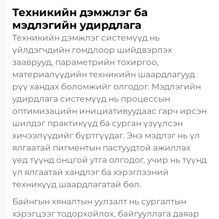
Техникийн дэмжлэг ба
мэдлэгийн удирдлага
Техникийн дэмжлэг системүүд нь
үйлдэгчдийн гомдлоор шийдвэрлэх
зааврууд, параметрийн тохиргоо,
материалүүдийн техникийн шаардлагууд
рүү хандах боломжийг олгодог. Мэдлэгийн
удирдлага системүүд нь процессын
оптимизацийн инициативуудаас гарч ирсэн
шилдэг практикүүд ба сурган үзүүлсэн
хичээлүүдийг бүртгүүдаг. Энэ мэдлэг нь үл
ялгаатай пигментын пастуудтой ажиллах
үед түүнд онцгой утга олгодог, учир нь түүнд
үл ялгаатай хандлэг ба хэрэглээний
техникүүд шаардлагатай бөл.
Байнгын хяналтын уулзалт нь сургалтын
хэрэгцээг тодорхойлох, байгууллага даяар