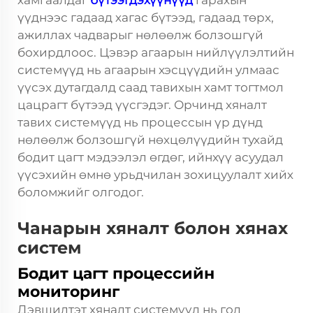
хамгаалдаг
бүтээгдэхүүнүүд
гарахын
үүднээс гадаад хагас бүтээд, гадаад төрх,
ажиллах чадварыг нөлөөлж болзошгүй
бохирдлоос. Цэвэр агаарын нийлүүлэлтийн
системүүд нь агаарын хэсцүүдийн улмаас
үүсэх дутагдалд саад тавихын хамт тогтмол
цацрагт бүтээд үүсгэдэг. Орчинд хяналт
тавих системүүд нь процессын үр дүнд
нөлөөлж болзошгүй нөхцөлүүдийн тухайд
бодит цагт мэдээлэл өгдөг, ийнхүү асуудал
үүсэхийн өмнө урьдчилан зохицуулалт хийх
боломжийг олгодог.
Чанарын хяналт болон хянах
систем
Бодит цагт процессийн
мониторинг
Дэвшилтэт хяналт системүүд нь гол