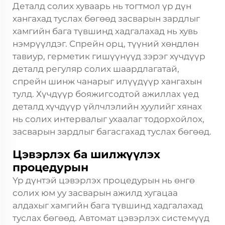
Деталд солих хуваарь нь тогтмол үр дүн
хангахад туслах бөгөөд засварын зардлыг
хамгийн бага түвшинд хадгалахад нь хувь
нэмрүүлдэг. Спрейн орц, түүний хөндлөн
тавиур, герметик гишүүнүүд зэрэг хүчдүүр
деталд регуляр солих шаардлагатай,
спрейн шинж чанарыг илүүдүүр хангахын
тулд. Хүчдүүр бояжигсодтой ажиллах үед
деталд хүчдүүр үйлчлэлийн хуулийг хянах
нь солих интервалыг ухаалаг тодорхойлох,
засварын зардлыг багасгахад туслах бөгөөд.
Цэвэрлэх ба шилжүүлэх
процедурын
Үр дүнтэй цэвэрлэх процедурын нь өнгө
солих юм уу засварын ажилд хугацаа
алдахыг хамгийн бага түвшинд хадгалахад
туслах бөгөөд. Автомат цэвэрлэх системүүд