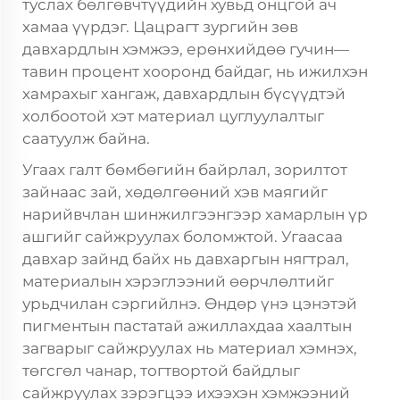
туслах бөлгөвчтүүдийн хувьд онцгой ач
хамаа үүрдэг. Цацрагт зургийн зөв
давхардлын хэмжээ, ерөнхийдөө гучин—
тавин процент хооронд байдаг, нь ижилхэн
хамрахыг хангаж, давхардлын бүсүүдтэй
холбоотой хэт материал цуглуулалтыг
саатуулж байна.
Угаах галт бөмбөгийн байрлал, зорилтот
зайнаас зай, хөдөлгөөний хэв маягийг
нарийвчлан шинжилгээнгээр хамарлын үр
ашгийг сайжруулах боломжтой. Угаасаа
давхар зайнд байх нь давхаргын нягтрал,
материалын хэрэглээний өөрчлөлтийг
урьдчилан сэргийлнэ. Өндөр үнэ цэнэтэй
пигментын пастатай ажиллахдаа хаалтын
загварыг сайжруулах нь материал хэмнэх,
төгсгөл чанар, тогтвортой байдлыг
сайжруулах зэрэгцээ ихээхэн хэмжээний