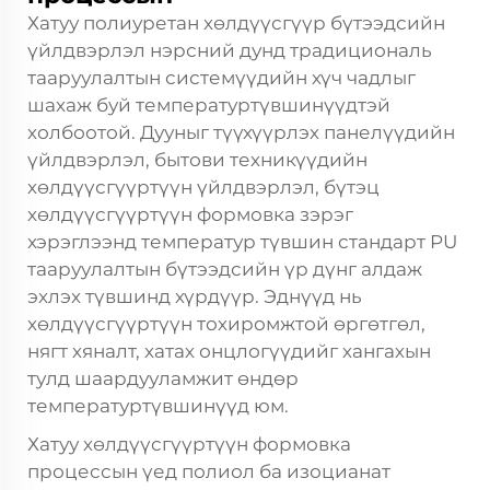
Хатуу полиуретан хөлдүүсгүүр бүтээдсийн
үйлдвэрлэл нэрсний дунд традициональ
тааруулалтын системүүдийн хүч чадлыг
шахаж буй температуртүвшинүүдтэй
холбоотой. Дууныг түүхүүрлэх панелүүдийн
үйлдвэрлэл, бытови техникүүдийн
хөлдүүсгүүртүүн үйлдвэрлэл, бүтэц
хөлдүүсгүүртүүн формовка зэрэг
хэрэглээнд температур түвшин стандарт PU
тааруулалтын бүтээдсийн үр дүнг алдаж
эхлэх түвшинд хүрдүүр. Эднүүд нь
хөлдүүсгүүртүүн тохиромжтой өргөтгөл,
нягт хяналт, хатах онцлогүүдийг хангахын
тулд шаардууламжит өндөр
температуртүвшинүүд юм.
Хатуу хөлдүүсгүүртүүн формовка
процессын үед полиол ба изоцианат