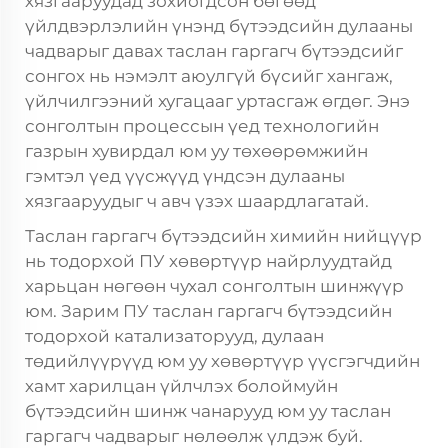
хязгааруудад зохиогдсон бөгөөд
үйлдвэрлэлийн үнэнд бүтээдсийн дулааны
чадварыг давах таслан гаргагч бүтээдсийг
сонгох нь нэмэлт аюулгүй бүсийг хангаж,
үйлчилгээний хугацааг уртасгаж өгдөг. Энэ
сонголтын процессын үед технологийн
газрын хувирдал юм уу төхөөрөмжийн
гэмтэл үед үүсжүүд үндсэн дулааны
хязгааруудыг ч авч үзэх шаардлагатай.
Таслан гаргагч бүтээдсийн химийн нийцүүр
нь тодорхой ПУ хөвөртүүр найрлуудтайд
харьцан нөгөөн чухал сонголтын шинжүүр
юм. Зарим ПУ таслан гаргагч бүтээдсийн
тодорхой катализаторууд, дулаан
төдийлүүрүүд юм уу хөвөртүүр үүсгэгчдийн
хамт харилцан үйлчлэх болоймуйн
бүтээдсийн шинж чанарууд юм уу таслан
гаргагч чадварыг нөлөөлж үлдэж буй.