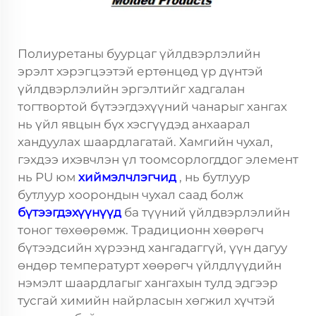
Полиуретаны буурцаг үйлдвэрлэлийн
эрэлт хэрэгцээтэй ертөнцөд үр дүнтэй
үйлдвэрлэлийн эргэлтийг хадгалан
тогтвортой бүтээгдэхүүний чанарыг хангах
нь үйл явцын бүх хэсгүүдэд анхаарал
хандуулах шаардлагатай. Хамгийн чухал,
гэхдээ ихэвчлэн үл тоомсорлогддог элемент
нь PU юм
хиймэлчлэгчид
, нь бутлуур
бутлуур хоорондын чухал саад болж
бүтээгдэхүүнүүд
ба түүний үйлдвэрлэлийн
тоног төхөөрөмж. Традиционн хөөрөгч
бүтээдсийн хүрээнд хангадаггүй, үүн дагуу
өндөр температурт хөөрөгч үйлдлүүдийн
нэмэлт шаардлагыг хангахын тулд эдгээр
тусгай химийн найрласын хөгжил хүчтэй