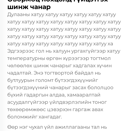
шинж чанар
Дулааны хатуу хатуу хатуу хатуу хатуу хатуу
хатуу хатуу хатуу хатуу хатуу хатуу хатуу хатуу
хатуу хатуу хатуу хатуу хатуу хатуу хатуу хатуу
хатуу хатуу хатуу хатуу хатуу хатуу хатуу хатуу
хатуу хатуу хатуу хатуу хатуу хатуу хатуу ха
Эдгээрээс гол нь халуун ургахгүйгээр хатуу
температурны өргөн хүрээгээр тогтмол
чөлөөлөх шинж чанарыг хадгалах хүчин
чадалтай. Энэ тогтвортой байдал нь
бутлуурын голомт бүтээгдэхүүнийг
бүтээгдэхүүний чанарыг засах бололцоо
бүхий гадаргын алдаа, хамааралтай
асуудалгүйгээр үйлдвэрлэлийн тоног
төхөөрөмжөөс цэвэрхэн гаргаж авах
боломжийг хангадаг.
Өөр нэг чухал үйл ажиллагааны тал нь