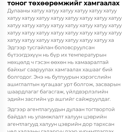
тоног төхөөрөмжийг хамгаалах
Дулааны хатуу хатуу хатуу хатуу хатуу хатуу
хатуу хатуу хатуу хатуу хатуу хатуу хатуу хатуу
хатуу хатуу хатуу хатуу хатуу хатуу хатуу хатуу
хатуу хатуу хатуу хатуу хатуу хатуу хатуу хатуу
хатуу хатуу хатуу хатуу хатуу хатуу хатуу ха
Эдгээр тусгайлан боловсруулсан
бүтээгдэхүүн нь бүр их температурын
нөхцөлд ч гэсэн өөхөн нь хамааралтай
байхыг сааруулах хамгаалах хашааг бий
болгодог. Энэ нь бутлуурын хэрэгслийн
ашиглалтын хугацааг урт болгож, засварын
шаардлагаг багасгаж, үйлдвэрлэлийн
эдийн засгийн үр ашгийг сайжруулдаг.
Эдгээр агентлагуудын дулаан тогтвортой
байдал нь уламжлалт халуун цэврийн
агентлагууд халуун цэврийн дор тархсан
үед халааны гадаргуу дээр хуримтлагдах