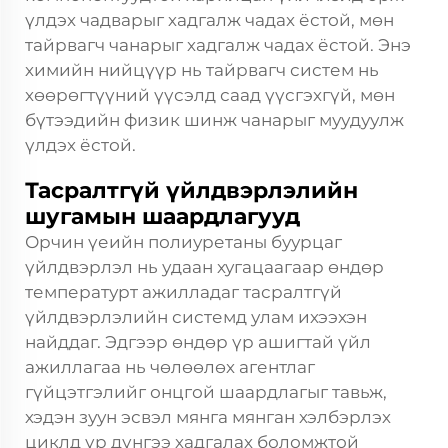
үлдэх чадварыг хадгалж чадах ёстой, мөн
тайрвагч чанарыг хадгалж чадах ёстой. Энэ
химийн нийцүүр нь тайрвагч систем нь
хөөрөгтүүний үүсэлд саад үүсгэхгүй, мөн
бүтээдийн физик шинж чанарыг муудуулж
үлдэх ёстой.
Тасралтгүй үйлдвэрлэлийн
шугамын шаардлагууд
Орчин үеийн полиуретаны буурцаг
үйлдвэрлэл нь удаан хугацаагаар өндөр
температурт ажилладаг тасралтгүй
үйлдвэрлэлийн системд улам ихээхэн
найддаг. Эдгээр өндөр үр ашигтай үйл
ажиллагаа нь чөлөөлөх агентлаг
гүйцэтгэлийг онцгой шаардлагыг тавьж,
хэдэн зуун эсвэл мянга мянган хэлбэрлэх
циклд үр дүнгээ хадгалах боломжтой