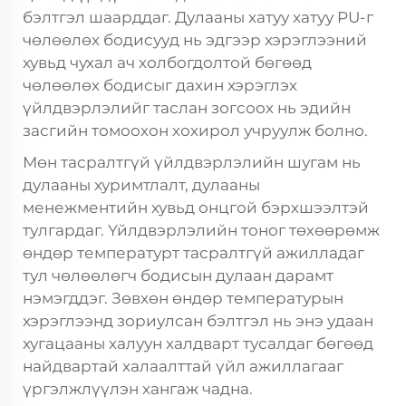
бэлтгэл шаарддаг. Дулааны хатуу хатуу PU-г
чөлөөлөх бодисууд нь эдгээр хэрэглээний
хувьд чухал ач холбогдолтой бөгөөд
чөлөөлөх бодисыг дахин хэрэглэх
үйлдвэрлэлийг таслан зогсоох нь эдийн
засгийн томоохон хохирол учруулж болно.
Мөн тасралтгүй үйлдвэрлэлийн шугам нь
дулааны хуримтлалт, дулааны
менежментийн хувьд онцгой бэрхшээлтэй
тулгардаг. Үйлдвэрлэлийн тоног төхөөрөмж
өндөр температурт тасралтгүй ажилладаг
тул чөлөөлөгч бодисын дулаан дарамт
нэмэгддэг. Зөвхөн өндөр температурын
хэрэглээнд зориулсан бэлтгэл нь энэ удаан
хугацааны халуун халдварт тусалдаг бөгөөд
найдвартай халаалттай үйл ажиллагааг
үргэлжлүүлэн хангаж чадна.