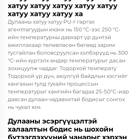
хатуу хатуу хатуу хатуу хатуу
хатуу хатуу хатуу ха
Дулааны хатуу хатуу PU-г гаргах
агентлагуудын ихэнх нь 150 °C-ээс 250 °C-
ийн температурны давхарт үр дүнтэй
ажиллахаар төлөвлөсөн бөгөөд зарим
тусгайлан боловсруулсан хэлбэрүүд нь 300
°C-ийн хүртэлх өндөр температурыг дасан
зохицуулж чаддаг. Тодорхой температу
Тодорхой үр дүн, аюулгүй байдлын хэсгийг
хангахын тулд тухайн процессын
температурыг хамгийн багадаа 25-50°C-иар
давсан дулаан чадавхитай бодисыг сонгох
нь чухал юм.
Дулааны эсэргүүцэлтэй
халаалтын бодис нь шохойн
бүтээгдэхүүний чанарыг хэрхэн