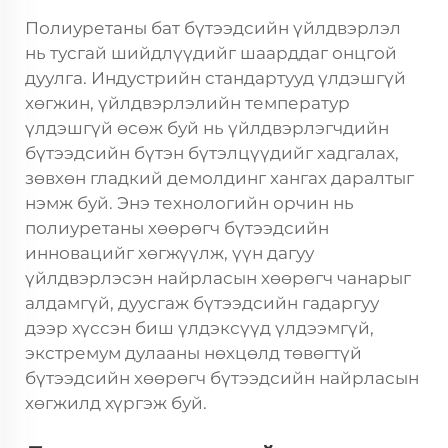
Полиуретаны бат бүтээдсийн үйлдвэрлэл
нь тусгай шийдлүүдийг шаарддаг онцгой
дуулга. Индустрийн стандартууд үлдэшгүй
хөгжин, үйлдвэрлэлийн температур
үлдэшгүй өсөж буй нь үйлдвэрлэгчдийн
бүтээдсийн бүтэн бүтэлцүүдийг хадгалах,
зөвхөн гладкий демолдинг хангах даралтыг
нэмж буй. Энэ технологийн орчин нь
полиуретаны хөөрөгч бүтээдсийн
инновацийг хөгжүүлж, үүн дагуу
үйлдвэрлэсэн найрласын хөөрөгч чанарыг
алдамгүй, дуусгаж бүтээдсийн гадаргуу
дээр хүссэн биш үлдэксүүд үлдээмгүй,
экстремум дулааны нөхцөлд төвөгтүй
бүтээдсийн хөөрөгч бүтээдсийн найрласын
хөгжилд хүргэж буй.