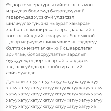
Өндөр температурны гүйцэтгэл нь мөн
илрүүлэх бодисууд бүтээгдэхүүний
гадаргуудад хүсэхгүй үлдэгдэл
шилжүүлэхгүй, энэ нь зураг, хамарсан
холболт, ламинирлсан зэрэг дараагийн
төгсгөл үйлдлийг сааруулах боломжтой.
Цэвэр илрүүлэх шинж чанар нь гадаргуу
бэлтгэх нэмэлт алхам хийх шаардлагаг
арилгаж, боловсруулалтын зардлыг
бууруулж, өндөр чанартай стандартыг
хадгалж үйлдвэрлэлийн үр ашгийг
сайжруулдаг.
Дулааны хатуу хатуу хатуу хатуу хатуу хатуу
хатуу хатуу хатуу хатуу хатуу хатуу хатуу хатуу
хатуу хатуу хатуу хатуу хатуу хатуу хатуу хатуу
хатуу хатуу хатуу хатуу хатуу хатуу хатуу хатуу
хатуу хатуу хатуу хатуу хатуу хатуу хатуу ха