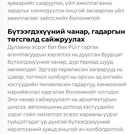
хуваарийг сааруулах, үйл ажиллагааны
зардлыг нэмэгдүүлэх онцгой засварлах үйл
ажиллагааг зайлсхийх боломжтой.
Бүтээгдэхүүний чанар, гадаргын
төгсгөлд сайжруулах
Дулааны эсрэг бат бөх PU-г гаргах
агентлагуудын хэрэглээ нь дууссан буурцаг
бүтээгдэхүүний чанар, дүр төрхөд шууд
нөлөөлдөг. Эдгээр төрөлжсөн загварууд нь
цэвэр, тогтмол хэлбэрт нь орсон эд өлгийн
хэсгүүдийн төлөвлөсөн гадаргуу, хэмжээний
нарийвчлал хадгалах боломжийг олгодог.
Энэ чанар сайжруулалт нь архитектурын
ширээ, автомашины дотоод хэсгүүдийн
зэрэг гоёл чимэглэл эсвэл харааны үүрэг
гүйцэтгэдэг үр дүнтэй бүтээгдэхүүний
хэрэглээний хувьд онцгой ач холбогдолтой.