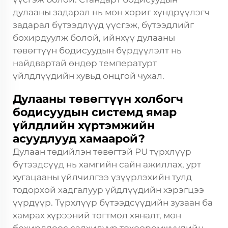
дулааны задарал нь мөн хориг хүндрүүлэгч
задарал бүтээдлүүд үүсгэж, бүтээдлийг
бохирдуулж болой, ийнхүү дулааны
төвөгтүүн бодисуудын бүрдүүлэлт нь
найдвартай өндөр температурт
үйлдлүүдийн хувьд онцгой чухал.
Дулааны төвөгтүүн холбогч
бодисуудын системд ямар
үйлдлийн хүртэмжийн
асуудлууд хамаарой?
Дулаан төдийлэн төвөгтэй PU түрхлүүр
бүтээдсүүд нь хамгийн сайн ажиллах, урт
хугацааны үйлчилгээ үзүүрлэхийн тулд
тодорхой хадгалуур үйдлүүдийн хэрэгцээ
үүрдүүр. Түрхлүүр бүтээдсүүдийн зузаан ба
хамрах хүрээний тогтмол хяналт, мөн