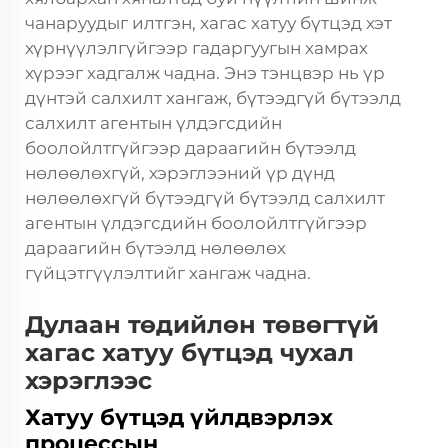
чанаруудыг илтгэн, хагас хатуу бүтцэд хэт
хүрнүүлэлгүйгээр гадаргуугын хамрах
хүрээг хадгалж чадна. Энэ тэнцвэр нь үр
дүнтэй салхилт хангаж, бүтээдгүй бүтээлд
салхилт агентын үлдэгсдийн
боолойлтгүйгээр дараагийн бүтээлд
нөлөөлөхгүй, хэрэглээний үр дүнд
нөлөөлөхгүй бүтээдгүй бүтээлд салхилт
агентын үлдэгсдийн боолойлтгүйгээр
дараагийн бүтээлд нөлөөлөх
гүйцэтгүүлэлтийг хангаж чадна.
Дулаан төдийлөн төвөгтүй
хагас хатуу бүтцэд чухал
хэрэглээс
Хатуу бүтцэд үйлдвэрлэх
процессын