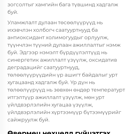
зогсолтыг хамгийн бага түвшинд хадгалж
буй.
Уламжлалт дулаан төсөөлүүрүүд нь
ихэвчлэн холбогч саатууртнууд ба
антиоксидант холимогуудыг орлуулж,
түүнчлэн түүний дулаан ажиллалтыг нэмж
буй. Эдгээр нэмэлт бүрдүүлэлтүүд нь
синергетик ажиллалт үзүүлж, оксидатив
деградацийг саатууртнууд,
төлөөлүүрүүдийн үр ашигт байдалыг урт
хугацаанд хадгалж буй. Үр дүн нь
төлөөлүүрүүд нь зөвхөн өндөр температурт
итгэлтүүр ажиллалт үзүүлж, мөн урт
үйлдвэрлэлийн хугацаа үзүүлж,
үйлдвэрлэлийн хүртээмүүр бүтээмүүрийг
сайжруулж буй.
Өвөрмөц нөхцөлд гүйцэтгэх