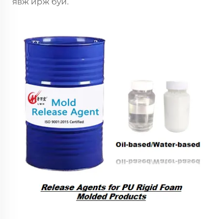
явж ирж буй.