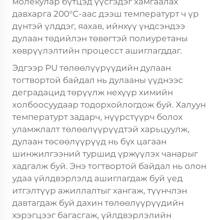
молекулар бүтцэд үүсгэдэг хамгаалах
давхарга 200°C-аас дээш температурт ч үр
дүнтэй үлддэг, яахав, ийнхүү үндсэндээ
дулаан төдийлэн төвөгтэй полиуретаны
хөврүүлэлтийн процесст ашиглагддаг.
Эдгээр PU төлөөлүүрүүдийн дулаан
тогтвортой байдал нь дулааны үүднээс
деградацид төрүүлж нехүүр химийн
холбоосуудаар тодорхойлогдож буй. Халуун
температурт задарч, нүүрстүүрч болох
уламжлалт төлөөлүүрүүдтэй харьцуулж,
дулаан төсөөлүүрүүд нь бүх цагаан
шинжилгээний туршид үржүүлэх чанарыг
хадгалж буй. Энэ тогтвортой байдал нь олон
удаа үйлдвэрлэлд ашиглагдаж буй үед
итгэлтүүр ажиллалтыг хангаж, түүнчлэн
давтагдаж буй дахин төлөөлүүрүүдийн
хэрэгцээг багасгаж, үйлдвэрлэлийн