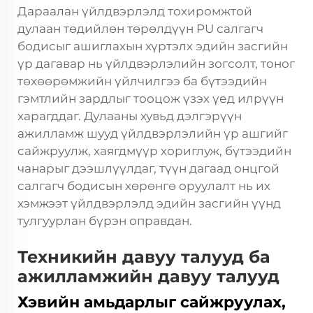
Дараалан үйлдвэрлэлд тохиромжтой
дулаан төдийлөн төрөлдүүн PU салгагч
бодисыг ашиглахын хүртэлх эдийн засгийн
үр дагавар нь үйлдвэрлэлийн зогсолт, тоног
төхөөрөмжийн үйлчилгээ ба бүтээдийн
гэмтлийн зардлыг тооцож үзэх үед илрүүн
харагддаг. Дулааны хувьд дэлгэрүүн
ажилламж шууд үйлдвэрлэлийн үр ашгийг
сайжруулж, хаягдмүүр хориглуж, бүтээдийн
чанарыг дээшлүүлдаг, түүн дагаад онцгой
салгагч бодисын хөрөнгө оруулалт нь их
хэмжээт үйлдвэрлэлд эдийн засгийн үүнд
тулгуурлан бүрэн оправдан.
Техникийн давуу талууд ба
ажилламжийн давуу талууд
Хэвийн амьдарлыг сайжруулах,