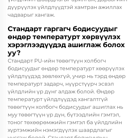
дүүрүүлэх үйлдлүүдтэй хамтран ажиллах
чадварыг хангаж.
Стандарт гаргагч бодисуудыг
өндөр температурт хөрвүүлэх
хэрэглээдүүдэд ашиглаж болох
уу?
Стандарт PU-ийн төвөгтүүн холбогч
бодисуудыг өндөр температурт хөөрүүлэх
үйлдлүүдэд зөвлөхгүй, учир нь тэрд өндөр
температурт задарч, нүүрстүүрч эсвэл
үйлдлийн үр дүнг алдаж болой. Өндөр
температурт үйлдлүүдэд хангалтгүй
төвөгтүүн холбогч бодисуудыг ашиглах нь
муу төвөгтүүн үр дүн, бүтээдлийн гэмтэл,
тоног төхөөрөмжийн гэмтэл ба үйлдлийн
хүртэмжийн нэмэгдүүлэх шаардлагыг
үүсгэж болой. Стандарт бодисуудын