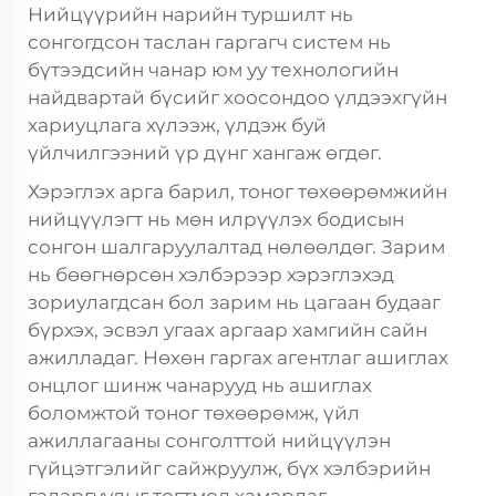
Нийцүүрийн нарийн туршилт нь
сонгогдсон таслан гаргагч систем нь
бүтээдсийн чанар юм уу технологийн
найдвартай бүсийг хоосондоо үлдээхгүйн
хариуцлага хүлээж, үлдэж буй
үйлчилгээний үр дүнг хангаж өгдөг.
Хэрэглэх арга барил, тоног төхөөрөмжийн
нийцүүлэгт нь мөн илрүүлэх бодисын
сонгон шалгаруулалтад нөлөөлдөг. Зарим
нь бөөгнөрсөн хэлбэрээр хэрэглэхэд
зориулагдсан бол зарим нь цагаан будааг
бүрхэх, эсвэл угаах аргаар хамгийн сайн
ажилладаг. Нөхөн гаргах агентлаг ашиглах
онцлог шинж чанарууд нь ашиглах
боломжтой тоног төхөөрөмж, үйл
ажиллагааны сонголттой нийцүүлэн
гүйцэтгэлийг сайжруулж, бүх хэлбэрийн