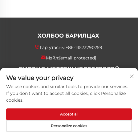
ХОЛБОО БАРИЛЦАХ
Гар утасны:
+86-13573790259
Мэйл:
[email protected]
БИДЭНД МЕССЕЖ ҮЛДЭЭГЭЭРЭЙ
We value your privacy
We use cookies and similar tools to provide our services.
If you don't want to accept all cookies, click Personalize
cookies.
Одоо илгээх
Accept all
Personalize cookies
Хууль зүйн эрх © 2026 Хятадын Шаньдонгийн