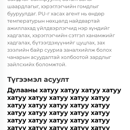
шаардлагыг, хэрэглэгчийн гомдлыг
бууруулдаг. PU-г хасах агент нь өндөр
температурын нөхцөлд найдвартай
ажиллахад үйлдвэрлэгчид нэр хүндийг
хадгалах, хэрэглэгчийн сэтгэл ханамжийг
хадгалах, бүтээгдэхүүнийг цуцлах, зах
зээлийн байр сууриа заналхийлж болох
чанарын асуудалтай холбоотой зардлыг
зайлсхийх боломжтой.
Түгээмэл асуулт
Дулааны хатуу хатуу хатуу хатуу
хатуу хатуу хатуу хатуу хатуу
хатуу хатуу хатуу хатуу хатуу
хатуу хатуу хатуу хатуу хатуу
хатуу хатуу хатуу хатуу хатуу
хатуу хатуу хатуу хатуу хатуу