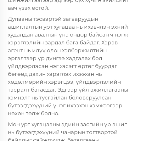
шинжилгээгээр эдгээр бүх хүчин зүйлсийг
авч үзэх ёстой.
Дулааны тэсвэртэй загваруудын
ашиглалтын урт хугацаа нь ихэвчлэн эхний
худалдан авалтын үнэ өндөр байсан ч нэгж
хэрэглэлийн зардал бага байдаг. Хэрэв
агент нь илүү олон хэлбэржилтийн
эргэлтээр үр дүнгээ хадгалах бол
үйлдвэрлэсэн нэг хэсэгт өртөг буурдаг
бөгөөд дахин хэрэглэх ихээхэн нь
хөдөлмөрийн хэрэгцээ, үйлдвэрлэлийн
тасралт багасдаг. Эдгээр үйл ажиллагааны
хэмнэлт нь тусгайлан боловсруулсан
бүтээгдэхүүний үнэг ихээхэн хэмжээгээр
нөхөн төлж болно.
Мөн урт хугацааны эдийн засгийн үр ашиг
нь бүтээгдэхүүний чанарын тогтвортой
байдлыг сайжруулж, баталгааны