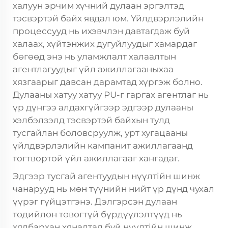
халуун эрчим хүчний дулаан эргэлтэд
тэсвэртэй байх явдал юм. Үйлдвэрлэлийн
процессууд нь ихэвчлэн давтагдаж буй
халаах, хүйтэнжих дугуйлуудыг хамардаг
бөгөөд энэ нь уламжлалт халаалтын
агентлагуудыг үйл ажиллагааныхаа
хязгаарыг давсан дарамтад хүргэж болно.
Дулааны хатуу хатуу PU-г гаргах агентлаг нь
үр дүнгээ алдахгүйгээр эдгээр дулааны
хэлбэлзэлд тэсвэртэй байхын тулд
тусгайлан боловсруулж, урт хугацааны
үйлдвэрлэлийн кампанит ажиллагаанд
тогтвортой үйл ажиллагааг хангадаг.
Эдгээр тусгай агентуудын нүүлтійн шинж
чанарууд нь мөн түүнийн нийт үр дүнд чухал
үүрэг гүйцэтгэнэ. Дэлгэрсэн дулаан
төдийлөн төвөгтүй бүрдүүлэлтүүд нь
хялбархан хяналтад буй нүүлтійн шинж