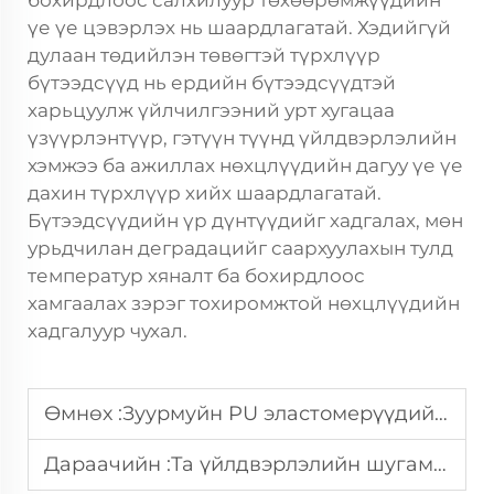
бохирдлоос салхилуур төхөөрөмжүүдийн
үе үе цэвэрлэх нь шаардлагатай. Хэдийгүй
дулаан төдийлэн төвөгтэй түрхлүүр
бүтээдсүүд нь ердийн бүтээдсүүдтэй
харьцуулж үйлчилгээний урт хугацаа
үзүүрлэнтүүр, гэтүүн түүнд үйлдвэрлэлийн
хэмжээ ба ажиллах нөхцлүүдийн дагуу үе үе
дахин түрхлүүр хийх шаардлагатай.
Бүтээдсүүдийн үр дүнтүүдийг хадгалах, мөн
урьдчилан деградацийг саархуулахын тулд
температур хяналт ба бохирдлоос
хамгаалах зэрэг тохиромжтой нөхцлүүдийн
хадгалуур чухал.
Өмнөх :
Зуурмуйн PU эластомерүүдийн үйлдлийн үр дүнд үндэслэгдсэн өндөр үр дүнтэй агентуудыг хэрхэн сонгох вэ?
Дараачийн :
Та үйлдвэрлэлийн шугамд зориулсан уусгагч болон усны үндсэн PU чөлөөлөгч агентлагуудын аль нэгийг хэрхэн сонгох вэ?