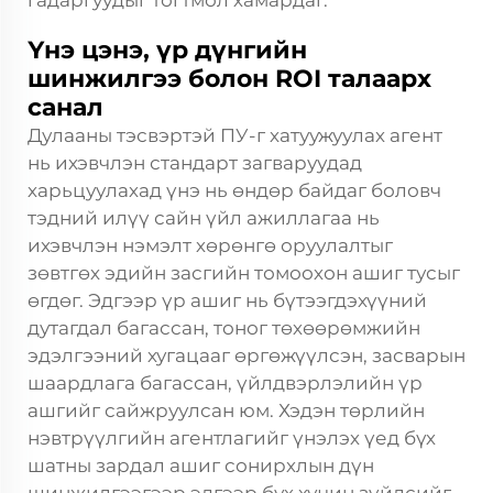
гадаргуудыг тогтмол хамардаг.
Үнэ цэнэ, үр дүнгийн
шинжилгээ болон ROI талаарх
санал
Дулааны тэсвэртэй ПУ-г хатуужуулах агент
нь ихэвчлэн стандарт загваруудад
харьцуулахад үнэ нь өндөр байдаг боловч
тэдний илүү сайн үйл ажиллагаа нь
ихэвчлэн нэмэлт хөрөнгө оруулалтыг
зөвтгөх эдийн засгийн томоохон ашиг тусыг
өгдөг. Эдгээр үр ашиг нь бүтээгдэхүүний
дутагдал багассан, тоног төхөөрөмжийн
эдэлгээний хугацааг өргөжүүлсэн, засварын
шаардлага багассан, үйлдвэрлэлийн үр
ашгийг сайжруулсан юм. Хэдэн төрлийн
нэвтрүүлгийн агентлагийг үнэлэх үед бүх
шатны зардал ашиг сонирхлын дүн