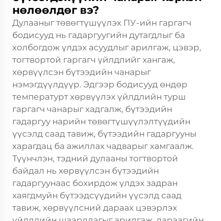
нөлөөлдөг вэ?
Дулааныг төвөгтүшүүлэх ПУ-ийн гаргагч
бодисууд нь гадаргуугийн дутагдлыг ба
холбогдож үлдэх асуудлыг арилгаж, цэвэр,
тогтвортой гаргагч үйлдлийг хангаж,
хөрвүүлсэн бүтээдийн чанарыг
нэмэгдүүлдүүр. Эдгээр бодисууд өндөр
температурт хөрвүүлэх үйлдлийн турш
гаргагч чанарыг хадгалж, бүтээдийн
гадаргуу нарийн төвөгтүшүүлэлтүүдийн
үүсэлд саад тавиж, бүтээдийн гадаргууны
харагдац ба ажиллах чадварыг хамгаалж.
Түүнчлэн, тэдний дулааны тогтвортой
байдал нь хөрвүүлсэн бүтээдийн
гадаргуунаас бохирдож үлдэх задран
хаягдмуйн бүтээдсүүдийн үүсэлд саад
тавиж, хөрвүүлсний дараах цэвэрлэх
үйлдлийн шаардлагыг арилгаж, дараагийн