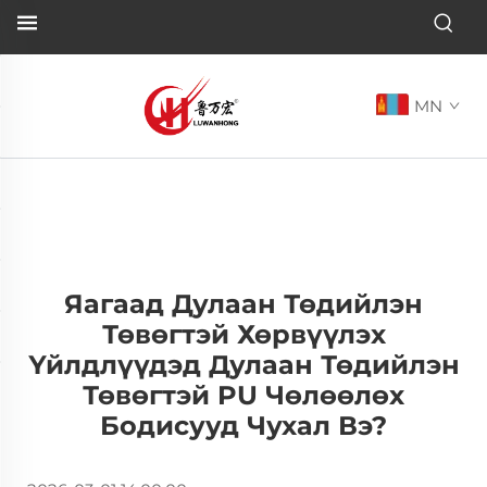
MN
Яагаад Дулаан Төдийлэн
Төвөгтэй Хөрвүүлэх
Үйлдлүүдэд Дулаан Төдийлэн
Төвөгтэй PU Чөлөөлөх
Бодисууд Чухал Вэ?