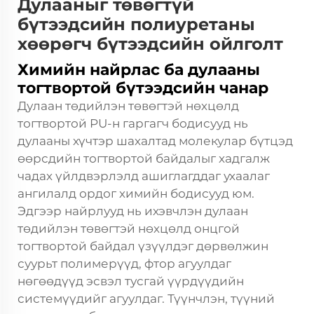
Дулааныг төвөгтүй
бүтээдсийн полиуретаны
хөөрөгч бүтээдсийн ойлголт
Химийн найрлас ба дулааны
тогтвортой бүтээдсийн чанар
Дулаан төдийлэн төвөгтэй нөхцөлд
тогтвортой PU-н гаргагч бодисууд нь
дулааны хүчтэр шахалтад молекулар бүтцэд
өөрсдийн тогтвортой байдалыг хадгалж
чадах үйлдвэрлэлд ашиглагддаг ухаалаг
ангилалд ордог химийн бодисууд юм.
Эдгээр найрлууд нь ихэвчлэн дулаан
төдийлэн төвөгтэй нөхцөлд онцгой
тогтвортой байдал үзүүлдэг дөрвөлжин
суурьт полимерүүд, фтор агуулдаг
нөгөөдүүд эсвэл тусгай үүрдүүдийн
системүүдийг агуулдаг. Түүнчлэн, түүний