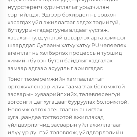
нүүрстөрөгч хуримтлалыг урьдчилан
сэргийлдэг. Эдгээр бохирдол нь зөвхөн
хасагдах үйл ажиллагааг эвдэх төдийгүй,
бутлуурын гадаргууны алдааг үүсгэж,
хасахын тулд үнэтэй цэвэрлэх арга хэмжээг
шаарддаг. Дулааны хатуу хатуу PU чөлөөлөх
агентлаг нь хэлбэрлэх процессын туршид
химийн бүрэн бүтэн байдлыг хадгалах
замаар эдгээр асуудлыг арилгадаг.
Тоног төхөөрөмжийн хамгаалалтыг
өргөжүүлснээр илүү таамаглах боломжтой
засварын хуваарийг хийх, төлөвлөсөнгүй
зогсонги цаг хугацааг бууруулах боломжтой.
Боломж олгох агентлаг нь ашиглах
хугацаандаа тогтвортой ажиллахад
үйлдвэрлэгчид засварын үйл ажиллагааг
илүү үр дүнтэй төлөвлөж, үйлдвэрлэлийн