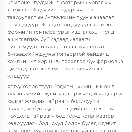
компонентүүдийн экзотермик урвал их
хэмжээний дуу үүсгэдүүр, үүнээс
тааруулалтын бүтээдсийн дууны ачаалал
нэмэгддүүр. Энэ дотоод дуу үүсгэл, мөн
формийн температурыг хадгалахын тулд
ашиглагдаж буй гадаад халаагч
системүүдтэй хамтран тааруулалтын
бүтээдсийн дууны тогтвортой байдалд
хамгийн үл хөрш
PU тосолгоо
бүх формовка
циклд үл хөрш хамгаалалтын үүрэгт
үлддүүр.
Хатуу хөөрөгтүүн бодисын хими нь мөн л
түүнд химийн хувиралд орж үлдэх чадварыг
хадгалж чадах тайрвагч бодисуудыг
шаардаж буй. Дулаан төдийлөн төвөгтэй
нөхцөлд тайрвагч бодисууд катализатор,
хөөрүүлэгч бодисууд болон бусад идэвхт
компонентуудтой харилцан үйлчлэлд орж