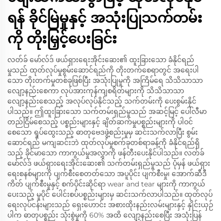
ရန် ခိုင်မြဲမှုနှင့် အသုံးပြုသက်တမ်း
ကို တိုးမြှင့်ပေးခြင်း
လတ်ခ် မော်လ်ဒ် ဖယ်ရှားရေးအိုင်းဆေး၏ ထူးခြားသော ခံနိုင်ရည်
မှုသည် ထုတ်လုပ်မှုစွမ်းဆောင်ရည်ကို တိုးတက်စေရာတွင် အရေးပါ
သော တိုးတက်မှုတစ်ခုဖြစ်ပြီး အသုံးပြုမှုကို အကြိမ်ရေ သိသိသာသာ
လျော့နည်းစေကာ လုပ်အားကုန်ကျစရိတ်များကို သိသိသာသာ
လျော့နည်းစေသည့် အလုပ်လုပ်နိုင်သည့် သက်တမ်းကို ပေးစွမ်းနိုင်
ပါသည်။ ဤထူးခြားသော သက်တမ်းရှည်မှုသည် အဆင့်မြင့် ပေါ်လီမာ
တည်ငြိမ်စေသည့် ပစ္စည်းများနှင့် ချိတ်ဆက်မှုပစ္စည်းများကို ပါဝင်
စေသော ရှုပ်ထွေးသည့် ဓာတုဗေဒဖွဲ့စည်းမှုမှ ဆင်းသက်လာပြီး စွမ်း
ဆောင်ရည် မကျဆင်းဘဲ ထုတ်လုပ်မှုစက်ခုတစ်ရာခန့်ကို ခံနိုင်ရည်ရှိ
သည့် ခိုင်မာသော ကာကွယ်မှုအလွှာကို ဖန်တီးပေးနိုင်ပါသည်။ လတ်ခ်
မော်လ်ဒ် ဖယ်ရှားရေးအိုင်းဆေး၏ သက်တမ်းရှည်မှုသည် ပုံမှန် ဖယ်ရှား
ရေးစနစ်များကို ပျက်စီးစေတတ်သော အပူပိုင်း ပျက်စီးမှု၊ အောက်ဆီဒီ
ကိတ် ပျက်စီးမှုနှင့် စက်ပိုင်းဆိုင်ရာ wear and tear များကို ကာကွယ်
ပေးသည့် မူပိုင် ပေါင်းစပ်ပစ္စည်းများမှ ဆင်းသက်လာပါသည်။ ထုတ်လုပ်
ရေးလုပ်ငန်းများသည် ရှေးဟောင်း အစားထိုးနည်းလမ်းများနှင့် နှိုင်းယှဉ်
ပါက ဓာတုပစ္စည်း သုံးစွဲမှုကို 60% အထိ လျော့နည်းစေပြီး အသုံးပြန်