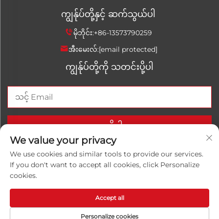
ကျွန်ုပ်တို့နှင့် ဆက်သွယ်ပါ
မိုဘိုင်း:
+86-13573790259
အီးမေးလ်:
[email protected]
ကျွန်ုပ်တို့ကို သတင်းပို့ပါ
ယခုပို့ပါ။
We value your privacy
We use cookies and similar tools to provide our services.
If you don't want to accept all cookies, click Personalize
ကော်ပီရှတ် © 2025 ချီနိုင်ငံ ရှန်ဒိုင်အိုင် Luwanhong Chemical
cookies.
Co., Ltd. အားလုံးသော ခွင့်အမှတ်များကို ထိန်းသိမ်းထားသည်.
လုံခြုံရေးမူဝါဒ
Accept all
Personalize cookies