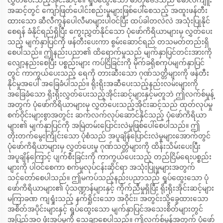
လွှတ်ပေးသည့်အိုင်းဆင့်၏ ရှုပ်ထွေးသော ဓာတုဗေဒသည် မော်လီကျူး
အဆင့်တွင် ကျော်ဖြတ်ပေါင်းစည်းမှုများဖြစ်ပေါ်စေသည့် အထူးဖန်တီး
ထားသော ဆီလီကွန်ပေါလီမာများပါဝင်ပြီး ထပ်ခါတလဲလဲ အသုံးပြုနိုင်
စေရန် ခံနိုင်ရည်ရှိပြီး ကွေးညွှတ်နိုင်သော ပုံဖော်ကိရိယာများမှ လွှတ်ပေး
သည့် မျက်နှာပြင်ကို ဖန်တီးပေးကာ စွမ်းဆောင်ရည် တသမတ်တည်းရှိ
စေပါသည်။ ဤနည်းပညာ၏ ထိရောက်မှုသည် မျက်နှာပြင်တင်းအားကို
လျော့နည်းစေပြီး ပစ္စည်းများ ကပ်ငြိခြင်းကို မိုက်ခရိုစကုပ်မျက်နှာပြင်
တွင် ကာကွယ်ပေးသည့် ရေကို တားဆီးသော ဂုဏ်သတ္တိများကို ဖန်တီး
နိုင်မှုအပေါ် အခြေခံပါသည်။ ရိုးရိုးအဆီပေးသည့်နည်းလမ်းများကို
အခြေခံသော ရိုးရိုးလွှတ်ပေးသည့်အိုင်းဆင့်များနှင့်မတူဘဲ ဤလက်စ်မှုန့်
အတွက် ပုံဖော်ကိရိယာများမှ လွှတ်ပေးသည့်အိုင်းဆင့်သည် ထုတ်လုပ်မှု
စက်ဝိုင်းများစွာအတွင်း ဆက်လက်လုပ်ဆောင်နိုင်သည့် ပုံဖော်ကိရိယာ
များ၏ မျက်နှာပြင်ကို အမြဲတမ်းပြောင်းလဲမှုဖြစ်ပေါ်စေပါသည်။ ဤ
တိုးတက်မွေးကြိုင်းသော ပုံစံသည် အပူချိန်ပြောင်းလဲမှုများအောက်တွင်
ပုံဖော်ကိရိယာများမှ လွှတ်ပေးမှု ဂုဏ်သတ္တိများကို ထိန်းသိမ်းပေးပြီး
အပူချိန်ကြောင့် ပျက်စီးခြင်းကို ကာကွယ်ပေးသည့် တည်ငြိမ်ရေးပစ္စည်း
များကို ပါဝင်စေကာ စက်မှုလုပ်ငန်းဆိုင်ရာ အသုံးပြုမှုများအတွက်
သင့်တော်စေပါသည်။ ဤမကပ်သည့်နည်းပညာသည် ရှုပ်ထွေးသော ပုံ
ဖော်ကိရိယာများ၏ ပုံသဏ္ဍာန်များနှင့် ကိုက်ညီမှုရှိပြီး ရိုးရိုးအိုင်းဆင့်များ
မကြာခဏ ကျရှုံးသည့် နက်ရှိုင်းသော အဝိုင်း၊ အတွင်းသို့ခွေထားသော
အစိတ်အပိုင်းများနှင့် ရှုပ်ထွေးသော မျက်နှာပြင်အသေးစိတ်များတွင်
အပြည့်အဝ ဖုံးအုပ်မှုကို သေချာစေပါသည်။ ဤလက်စ်မှုန့်အတွက် ပုံဖော်