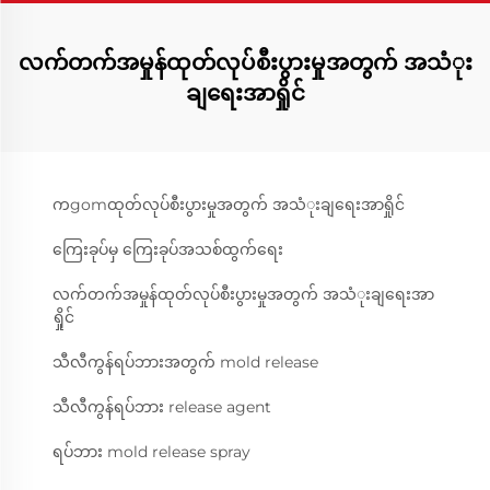
လက်တက်အမှုန်ထုတ်လုပ်စီးပွားမှုအတွက် အသံုး
ချရေးအာရှိုင်
ကgomထုတ်လုပ်စီးပွားမှုအတွက် အသံုးချရေးအာရှိုင်
ကြေးခုပ်မှ ကြေးခုပ်အသစ်ထွက်ရေး
လက်တက်အမှုန်ထုတ်လုပ်စီးပွားမှုအတွက် အသံုးချရေးအာ
ရှိုင်
သီလီကွန်ရပ်ဘားအတွက် mold release
သီလီကွန်ရပ်ဘား release agent
ရပ်ဘား mold release spray