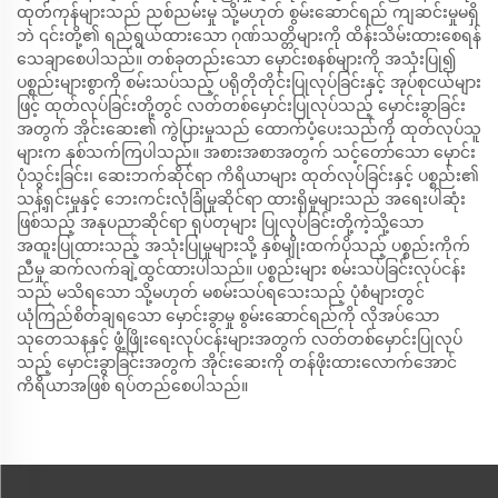
ထုတ်ကုန်များသည် ညစ်ညမ်းမှု သို့မဟုတ် စွမ်းဆောင်ရည် ကျဆင်းမှုမရှိ
ဘဲ ၎င်းတို့၏ ရည်ရွယ်ထားသော ဂုဏ်သတ္တိများကို ထိန်းသိမ်းထားစေရန်
သေချာစေပါသည်။ တစ်ခုတည်းသော မှောင်းစနစ်များကို အသုံးပြု၍
ပစ္စည်းများစွာကို စမ်းသပ်သည့် ပရိုတိုတိုင်းပြုလုပ်ခြင်းနှင့် အုပ်စုငယ်များ
ဖြင့် ထုတ်လုပ်ခြင်းတို့တွင် လတ်တစ်မှောင်းပြုလုပ်သည့် မှောင်းခွာခြင်း
အတွက် အိုင်းဆေး၏ ကွဲပြားမှုသည် ထောက်ပံ့ပေးသည်ကို ထုတ်လုပ်သူ
များက နှစ်သက်ကြပါသည်။ အစားအစာအတွက် သင့်တော်သော မှောင်း
ပုံသွင်းခြင်း၊ ဆေးဘက်ဆိုင်ရာ ကိရိယာများ ထုတ်လုပ်ခြင်းနှင့် ပစ္စည်း၏
သန့်ရှင်းမှုနှင့် ဘေးကင်းလုံခြုံမှုဆိုင်ရာ ထားရှိမှုများသည် အရေးပါဆုံး
ဖြစ်သည့် အနုပညာဆိုင်ရာ ရုပ်တုများ ပြုလုပ်ခြင်းတို့ကဲ့သို့သော
အထူးပြုထားသည့် အသုံးပြုမှုများသို့ နှစ်မျိုးထက်ပိုသည့် ပစ္စည်းကိုက်
ညီမှု ဆက်လက်ချဲ့ထွင်ထားပါသည်။ ပစ္စည်းများ စမ်းသပ်ခြင်းလုပ်ငန်း
သည် မသိရသော သို့မဟုတ် မစမ်းသပ်ရသေးသည့် ပုံစံများတွင်
ယုံကြည်စိတ်ချရသော မှောင်းခွာမှု စွမ်းဆောင်ရည်ကို လိုအပ်သော
သုတေသနနှင့် ဖွံ့ဖြိုးရေးလုပ်ငန်းများအတွက် လတ်တစ်မှောင်းပြုလုပ်
သည့် မှောင်းခွာခြင်းအတွက် အိုင်းဆေးကို တန်ဖိုးထားလောက်အောင်
ကိရိယာအဖြစ် ရပ်တည်စေပါသည်။