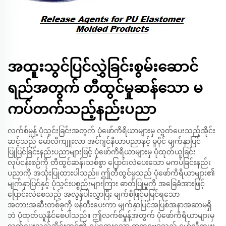
အထူးသွင်ပြင်လွှဲခြင်းစွမ်းဆောင်
ရည်အတွက် တီထွင်မှုဆန်သော မ
ကပ်တက်သည့်နည်းပညာ
လက်စ်မှုန့် ပုံသွင်းခြင်းအတွက် ပုံဖော်ကိရိယာများမှ လွှတ်ပေးသည့်အိုင်း
ဆင့်သည် မော်လီကျူးလာ အင်ဂျင်နီယာပညာနှင့် မူပိုင် မျက်နှာပြင်
ပြုပြင်ခြင်းနည်းပညာများဖြင့် ပုံဖော်ကိရိယာများမှ ပုံထုတ်ယူခြင်း
လုပ်ငန်းစဉ်ကို တီထွင်ဆန်းသစ်စွာ ပြောင်းလဲပေးသော မကပ်ခြင်းနည်း
ပညာကို အသုံးပြုထားပါသည်။ ဤတီထွင်မှုသည် ပုံဖော်ကိရိယာများ၏
မျက်နှာပြင်နှင့် ပုံသွင်းပစ္စည်းများကြား ဓာတ်ပြုမှုကို အခြေခံအားဖြင့်
ပြောင်းလဲစေသည့် အလွန်ပါးလွှာပြီး မျက်စိဖြင့်မမြင်ရသော
အတားအဆီးတစ်ခုကို ဖန်တီးပေးကာ မျက်နှာပြင်အပြစ်အနာအဆာမရှိ
ဘဲ ပုံထုတ်ယူနိုင်စေပါသည်။ ဤလက်စ်မှုန့်အတွက် ပုံဖော်ကိရိယာများမှ