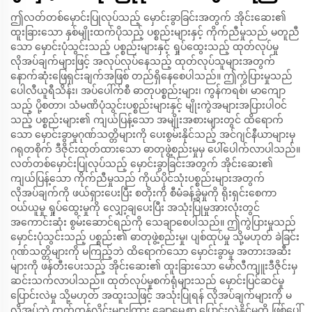
ဤလတ်တစ်မှောင်းပြုလုပ်သည့် မှောင်းခွာခြင်းအတွက် အိုင်းဆေး၏
ထူးခြားသော နှစ်မျိုးထက်ပိုသည့် ပစ္စည်းများနှင့် ကိုက်ညီမှုသည် မတူညီ
သော မှောင်းပုံသွင်းသည့် ပစ္စည်းများနှင့် ရှုပ်ထွေးသည့် ထုတ်လုပ်မှု
လိုအပ်ချက်များဖြင့် အလုပ်လုပ်နေသည့် ထုတ်လုပ်သူများအတွက်
နောက်ဆုံးဖြေရှင်းချက်အဖြစ် တည်ရှိနေစေပါသည်။ ဤကွဲပြားမှုသည်
ပေါလီယူရီသိန်း၊ အပ်ပေါ်က်စီ ဓာတုပစ္စည်းများ၊ ကွန်ကရစ်၊ မာကျော
သည့် ပို့စတာ၊ သံမဏိပုံသွင်းပစ္စည်းများနှင့် မျိုးကွဲအများအပြားပါဝင်
သည့် ပစ္စည်းများ၏ ကျယ်ပြန့်သော အမျိုးအစားများတွင် ထိရောက်
သော မှောင်းခွာမှုဂုဏ်သတ္တိများကို ပေးစွမ်းနိုင်သည့် အင်ဂျင်နီယာများမှ
ဂရုတစိုက် ဒီဇိုင်းထုတ်ထားသော ဓာတုဖွဲ့စည်းမှုမှ ပေါ်ပေါက်လာပါသည်။
လတ်တစ်မှောင်းပြုလုပ်သည့် မှောင်းခွာခြင်းအတွက် အိုင်းဆေး၏
ကျယ်ပြန့်သော ကိုက်ညီမှုသည် ကိုယ်ပိုင်သုံးပစ္စည်းများအတွက်
လိုအပ်ချက်ကို ဖယ်ရှားပေးပြီး စတိုးကို စီမံခန့်ခွဲမှုကို ရိုးရှင်းစေကာ
ဝယ်ယူမှု ရှုပ်ထွေးမှုကို လျှော့ချပေးပြီး အသုံးပြုမှုအားလုံးတွင်
အကောင်းဆုံး စွမ်းဆောင်ရည်ကို သေချာစေပါသည်။ ဤကွဲပြားမှုသည်
မှောင်းပုံသွင်းသည့် ပစ္စည်း၏ ဓာတုဖွဲ့စည်းမှု၊ ပျစ်ထုပ်မှု သို့မဟုတ် ခဲခြင်း
ဂုဏ်သတ္တိများကို မကြည့်ဘဲ ထိရောက်သော မှောင်းခွာမှု အတားအဆီး
များကို ဖန်တီးပေးသည့် အိုင်းဆေး၏ ထူးခြားသော မော်လီကျူးဒီဇိုင်းမှ
ဆင်းသက်လာပါသည်။ ထုတ်လုပ်မှုစက်ရုံများသည် မှောင်းပြင်ဆင်မှု
ပြောင်းလဲမှု သို့မဟုတ် အထူးသဖြင့် အသုံးပြုရန် လိုအပ်ချက်များကို မ
လိုအပ်ဘဲ ထုတ်ကုန်လိုင်းများကြား ချောမွေ့စွာ ပြောင်းလဲနိုင်မှုကို ဖြစ်ပေါ်