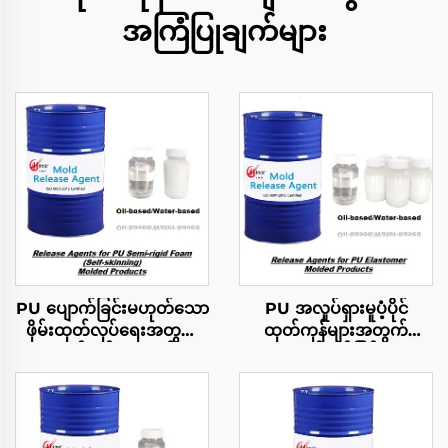
အကြံပြုချက်များ
PU ပျောက်ခြင်းမဟုတ်သော
PU အလှုပ်ရှားမူပံ့ပိုင်
ဖိုမ်းထုတ်လုပ်ရေးအတွက်
ထုတ်ကုန်များအတွက်
လွတ်လပ်မှုဆေးဝါ
လွတ်လပ်ခြင်း
အစားအသောက်