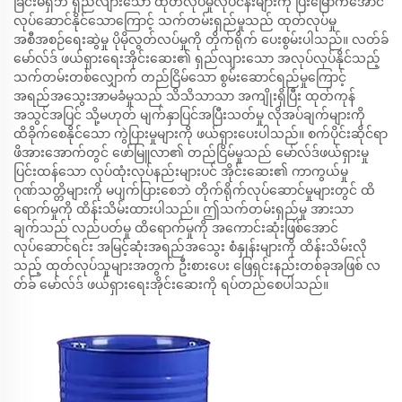
ခြင်းမရှိဘဲ ရှည်လျားသော ထုတ်လုပ်မှုလုပ်ငန်းများကို ပြီးမြောက်အောင်
လုပ်ဆောင်နိုင်သောကြောင့် သက်တမ်းရှည်မှုသည် ထုတ်လုပ်မှု
အစီအစဉ်ရေးဆွဲမှု ပိုမိုလွတ်လပ်မှုကို တိုက်ရိုက် ပေးစွမ်းပါသည်။ လတ်ခ်
မော်လ်ဒ် ဖယ်ရှားရေးအိုင်းဆေး၏ ရှည်လျားသော အလုပ်လုပ်နိုင်သည့်
သက်တမ်းတစ်လျှောက် တည်ငြိမ်သော စွမ်းဆောင်ရည်မှုကြောင့်
အရည်အသွေးအာမခံမှုသည် သိသိသာသာ အကျိုးရှိပြီး ထုတ်ကုန်
အသွင်အပြင် သို့မဟုတ် မျက်နှာပြင်အပြီးသတ်မှု လိုအပ်ချက်များကို
ထိခိုက်စေနိုင်သော ကွဲပြားမှုများကို ဖယ်ရှားပေးပါသည်။ စက်ပိုင်းဆိုင်ရာ
ဖိအားအောက်တွင် ဖော်မြူလာ၏ တည်ငြိမ်မှုသည် မော်လ်ဒ်ဖယ်ရှားမှု
ပြင်းထန်သော လုပ်ထုံးလုပ်နည်းများပင် အိုင်းဆေး၏ ကာကွယ်မှု
ဂုဏ်သတ္တိများကို မပျက်ပြားစေဘဲ တိုက်ရိုက်လုပ်ဆောင်မှုများတွင် ထိ
ရောက်မှုကို ထိန်းသိမ်းထားပါသည်။ ဤသက်တမ်းရှည်မှု အားသာ
ချက်သည် လည်ပတ်မှု ထိရောက်မှုကို အကောင်းဆုံးဖြစ်အောင်
လုပ်ဆောင်ရင်း အမြင့်ဆုံးအရည်အသွေး စံနှုန်းများကို ထိန်းသိမ်းလို
သည့် ထုတ်လုပ်သူများအတွက် ဦးစားပေး ဖြေရှင်းနည်းတစ်ခုအဖြစ် လ
တ်ခ် မော်လ်ဒ် ဖယ်ရှားရေးအိုင်းဆေးကို ရပ်တည်စေပါသည်။