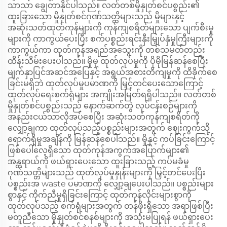
သာသာ ချွေတာနိုင်ပါသည်။ လတ်တစ်မှိုနှုတ်စင်ပစ္စည်း၏
ထူးခြားသော မှိုနှုတ်စင်ဂုဏ်သတ္တိများသည် မှိုများနှင့်
အဆုံးသတ်ထုတ်ကုန်များကို ကုန်ကျစရိတ်များသော ပျက်စီးမှု
များကို ကာကွယ်ပေးပြီး စက်ပစ္စည်းရင်းနှီးမြှုပ်နှံမှုကြီးများကို
ကာကွယ်ကာ ထုတ်ကုန်အရည်အသွေးကို တစ်သမတ်တည်း
ထိန်းသိမ်းပေးပါသည်။ မှိုမှ ထုတ်လုပ်မှုကို ပိုမိုမြန်ဆန်စေပြီး
မျက်နှာပြင်အဆင်အပြေနှင့် အရွယ်အစားတိကျမှုကို ထိခိုက်စေ
ခြင်းမရှိဘဲ ထုတ်လုပ်မှုပမာဏကို မြှင့်တင်ပေးသောကြောင့်
ထုတ်လုပ်ရေးစက်ရုံများ အကျိုးအမြတ်ရရှိပါသည်။ လတ်တစ်
မှိုနှုတ်စင်ပစ္စည်းသည် နောက်ဆက်တွဲ လုပ်ငန်းစဉ်များကို
အနည်းငယ်သာလိုအပ်စေပြီး အဆုံးသတ်ကုန်ကျစရိတ်ကို
လျှော့ချကာ ထုတ်လုပ်သည့်ပစ္စည်းများအတွက် ဈေးကွက်သို့
ရောက်ရှိမှုအချိန်ကို မြန်ဆန်စေပါသည်။ မှိုနှင့် ကပ်ခြင်းကြောင့်
ဖြစ်ပေါ်လေ့ရှိသော ထုတ်ကုန်အကွက်အပြောက်များ၏
အန္တရာယ်ကို ဖယ်ရှားပေးသော ထူးခြားသည့် ကပ်မခံမှု
ဂုဏ်သတ္တိများသည် ထုတ်လုပ်မှုနှုန်းများကို မြှင့်တင်ပေးပြီး
ပစ္စည်းအ waste ပမာဏကို လျှော့ချပေးပါသည်။ ပစ္စည်းများ
စွာနှင့် ကိုက်ညီမှုရှိခြင်းကြောင့် ထုတ်ကုန်လိုင်းများစွာကို
ထုတ်လုပ်သည့် စက်ရုံများအတွက် တန်ဖိုးရှိသော အရာဖြစ်ပြီး
မတူညီသော မှိုနှုတ်စင်စနစ်များကို အသုံးမပြုရန် ဖယ်ရှားပေး