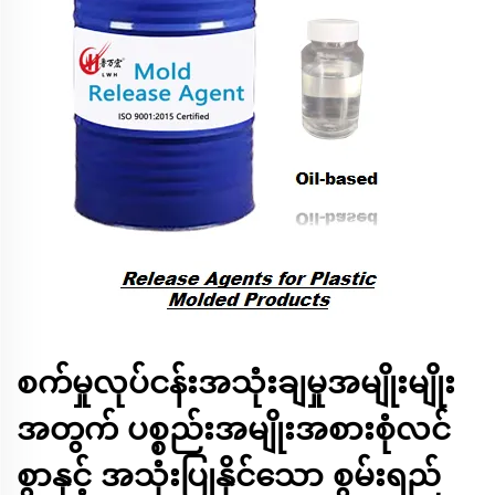
စက်မှုလုပ်ငန်းအသုံးချမှုအမျိုးမျိုး
အတွက် ပစ္စည်းအမျိုးအစားစုံလင်
စွာနှင့် အသုံးပြုနိုင်သော စွမ်းရည်