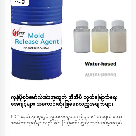
Aug
ကွန်ပိုစစ်မော်လ်ဒင်းအတွက် အိအီပီ လွတ်မြောက်ရေး
အေဂျင့်များ အကောင်းဆုံးဖြစ်စေသည့်အချက်များ
FRP ထုတ်လုပ်မှုတွင် လွတ်လပ်မှုအေဂျင့်များ၏ အရေးပါသော
အခန်းကဏ္ဍကိုနားလည်ခြင်း ဖြည့်စွက်ပစ္စည်းထုတ်လုပ်မှုအလုပ်ရုံ
တွင်၊ FRP လွတ်လပ်မှုအေဂျင့်များသည် ပုံစံထည့်သွင်းမှု
လုပ်ငန်းစဉ်များအား အောင်မြင်စေရန်အတွက် မပြတ်တောက်နိုင်