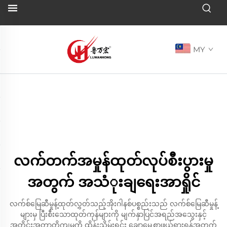
MY
လက်တက်အမှုန်ထုတ်လုပ်စီးပွားမှု
အတွက် အသံုးချရေးအာရှိုင်
လက်စ်မြေဆီမှုန့်ထုတ်လွှတ်သည့်အိုးဂါနစ်ပစ္စည်းသည် လက်စ်မြေဆီမှုန့်
များမှ ပြီးစီးသောထုတ်ကုန်များကို မျက်နှာပြင်အရည်အသွေးနှင့်
အတိုင်းအတာတိကျမှုကို ထိန်းသိမ်းရင်း ချောမွေ့စွာဖယ်ရှားရန်အတွက်