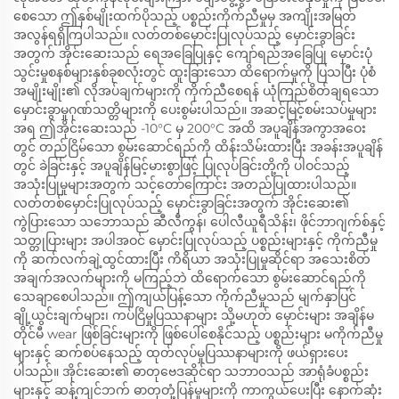
စေသော ဤနှစ်မျိုးထက်ပိုသည့် ပစ္စည်းကိုက်ညီမှုမှ အကျိုးအမြတ်
အလွန်ရရှိကြပါသည်။ လတ်တစ်မှောင်းပြုလုပ်သည့် မှောင်းခွာခြင်း
အတွက် အိုင်းဆေးသည် ရေအခြေပြုနှင့် ကျော်ရည်အခြေပြု မှောင်းပုံ
သွင်းမှုစနစ်များနှစ်ခုစလုံးတွင် ထူးခြားသော ထိရောက်မှုကို ပြသပြီး ပုံစံ
အမျိုးမျိုး၏ လိုအပ်ချက်များကို ကိုက်ညီစေရန် ယုံကြည်စိတ်ချရသော
မှောင်းခွာမှုဂုဏ်သတ္တိများကို ပေးစွမ်းပါသည်။ အဆင့်မြင့်စမ်းသပ်မှုများ
အရ ဤအိုင်းဆေးသည် -10°C မှ 200°C အထိ အပူချိန်အကွာအဝေး
တွင် တည်ငြိမ်သော စွမ်းဆောင်ရည်ကို ထိန်းသိမ်းထားပြီး အခန်းအပူချိန်
တွင် ခဲခြင်းနှင့် အပူချိန်မြင့်မားစွာဖြင့် ပြုလုပ်ခြင်းတို့ကို ပါဝင်သည့်
အသုံးပြုမှုများအတွက် သင့်တော်ကြောင်း အတည်ပြုထားပါသည်။
လတ်တစ်မှောင်းပြုလုပ်သည့် မှောင်းခွာခြင်းအတွက် အိုင်းဆေး၏
ကွဲပြားသော သဘောသည် ဆီလီကွန်၊ ပေါလီယူရီသိန်း၊ ဖိုင်ဘာဂျက်စ်နှင့်
သတ္တုပြားများ အပါအဝင် မှောင်းပြုလုပ်သည့် ပစ္စည်းများနှင့် ကိုက်ညီမှု
ကို ဆက်လက်ချဲ့ထွင်ထားပြီး ကိရိယာ အသုံးပြုမှုဆိုင်ရာ အသေးစိတ်
အချက်အလက်များကို မကြည့်ဘဲ ထိရောက်သော စွမ်းဆောင်ရည်ကို
သေချာစေပါသည်။ ဤကျယ်ပြန့်သော ကိုက်ညီမှုသည် မျက်နှာပြင်
ချို့ယွင်းချက်များ၊ ကပ်ငြိမှုပြဿနာများ သို့မဟုတ် မှောင်းများ အချိန်မ
တိုင်မီ wear ဖြစ်ခြင်းများကို ဖြစ်ပေါ်စေနိုင်သည့် ပစ္စည်းများ မကိုက်ညီမှု
များနှင့် ဆက်စပ်နေသည့် ထုတ်လုပ်မှုပြဿနာများကို ဖယ်ရှားပေး
ပါသည်။ အိုင်းဆေး၏ ဓာတုဗေဒဆိုင်ရာ သဘာဝသည် အာရုံခံပစ္စည်း
များနှင့် ဆန့်ကျင်ဘက် ဓာတုတုံ့ပြန်မှုများကို ကာကွယ်ပေးပြီး နောက်ဆုံး