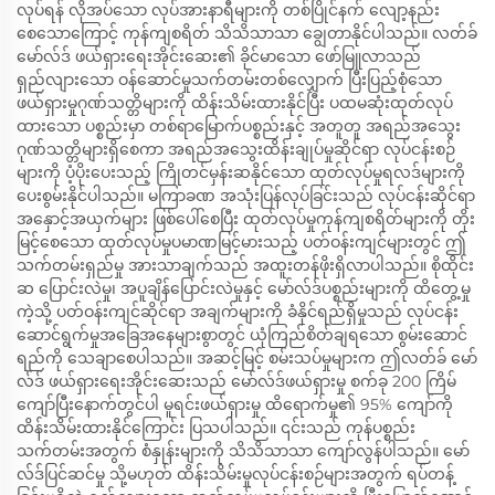
လုပ်ရန် လိုအပ်သော လုပ်အားနာရီများကို တစ်ပြိုင်နက် လျော့နည်း
စေသောကြောင့် ကုန်ကျစရိတ် သိသိသာသာ ချွေတာနိုင်ပါသည်။ လတ်ခ်
မော်လ်ဒ် ဖယ်ရှားရေးအိုင်းဆေး၏ ခိုင်မာသော ဖော်မြူလာသည်
ရှည်လျားသော ဝန်ဆောင်မှုသက်တမ်းတစ်လျှောက် ပြီးပြည့်စုံသော
ဖယ်ရှားမှုဂုဏ်သတ္တိများကို ထိန်းသိမ်းထားနိုင်ပြီး ပထမဆုံးထုတ်လုပ်
ထားသော ပစ္စည်းမှာ တစ်ရာမြောက်ပစ္စည်းနှင့် အတူတူ အရည်အသွေး
ဂုဏ်သတ္တိများရှိစေကာ အရည်အသွေးထိန်းချုပ်မှုဆိုင်ရာ လုပ်ငန်းစဉ်
များကို ပံ့ပိုးပေးသည့် ကြိုတင်မှန်းဆနိုင်သော ထုတ်လုပ်မှုရလဒ်များကို
ပေးစွမ်းနိုင်ပါသည်။ မကြာခဏ အသုံးပြန်လုပ်ခြင်းသည် လုပ်ငန်းဆိုင်ရာ
အနှောင့်အယှက်များ ဖြစ်ပေါ်စေပြီး ထုတ်လုပ်မှုကုန်ကျစရိတ်များကို တိုး
မြင့်စေသော ထုတ်လုပ်မှုပမာဏမြင့်မားသည့် ပတ်ဝန်းကျင်များတွင် ဤ
သက်တမ်းရှည်မှု အားသာချက်သည် အထူးတန်ဖိုးရှိလာပါသည်။ စိုထိုင်း
ဆ ပြောင်းလဲမှု၊ အပူချိန်ပြောင်းလဲမှုနှင့် မော်လ်ဒ်ပစ္စည်းများကို ထိတွေ့မှု
ကဲ့သို့ ပတ်ဝန်းကျင်ဆိုင်ရာ အချက်များကို ခံနိုင်ရည်ရှိမှုသည် လုပ်ငန်း
ဆောင်ရွက်မှုအခြေအနေများစွာတွင် ယုံကြည်စိတ်ချရသော စွမ်းဆောင်
ရည်ကို သေချာစေပါသည်။ အဆင့်မြင့် စမ်းသပ်မှုများက ဤလတ်ခ် မော်
လ်ဒ် ဖယ်ရှားရေးအိုင်းဆေးသည် မော်လ်ဒ်ဖယ်ရှားမှု စက်ခု 200 ကြိမ်
ကျော်ပြီးနောက်တွင်ပါ မူရင်းဖယ်ရှားမှု ထိရောက်မှု၏ 95% ကျော်ကို
ထိန်းသိမ်းထားနိုင်ကြောင်း ပြသပါသည်။ ၎င်းသည် ကုန်ပစ္စည်း
သက်တမ်းအတွက် စံနှုန်းများကို သိသိသာသာ ကျော်လွန်ပါသည်။ မော်
လ်ဒ်ပြင်ဆင်မှု သို့မဟုတ် ထိန်းသိမ်းမှုလုပ်ငန်းစဉ်များအတွက် ရပ်တန့်