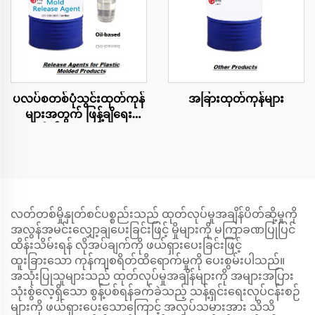
ပလပ်စတစ်ပုံသွင်းထုတ်ကုန်
အခြားထုတ်ကုန်များ
များအတွက် ဖြန့်ချိရေး
ကိုယ်စားလှယ်များ
လတ်တစ်မှိုနှုတ်စင်ပစ္စည်းသည် ထုတ်လုပ်မှုအချိန်ပိတ်ဆို့မှုကို
အလွန်အမင်းလျှော့ချပေးခြင်းဖြင့် မှိုများကို မကြာခဏပြုပြင်
ထိန်းသိမ်းရန် လိုအပ်ချက်ကို ဖယ်ရှားပေးခြင်းဖြင့်
ထူးခြားသော ကုန်ကျစရိတ်ထိရောက်မှုကို ပေးစွမ်းပါသည်။
အသုံးပြုသူများသည် ထုတ်လုပ်မှုအချိန်များကို အများအပြား
သုံးစွဲလေ့ရှိသော စွန့်ပစ်ရန်ခက်ခဲသည့် သန့်ရှင်းရေးလုပ်ငန်းစဉ်
များကို ဖယ်ရှားပေးသောကြောင့် အလုပ်သမားအား သိသိ