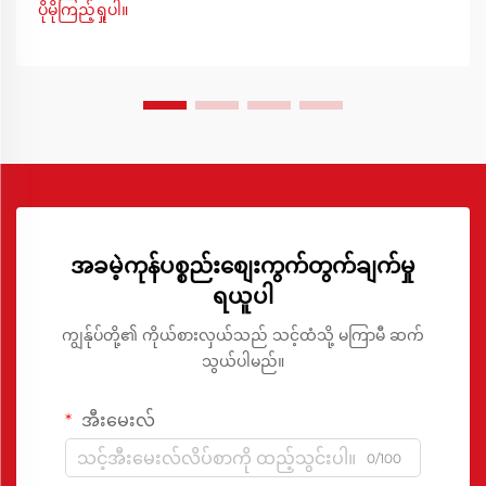
ပိုမိုကြည့်ရှုပါ။
သောအခန်းကဏ္ဍကိုပါဝင်ပါသည်။ ဤအထူးပြုလုပ်ထားသောဓာ
တုပုံစံများသည် ...
အခမဲ့ကုန်ပစ္စည်းစျေးကွက်တွက်ချက်မှု
ရယူပါ
ကျွန်ုပ်တို့၏ ကိုယ်စားလှယ်သည် သင့်ထံသို့ မကြာမီ ဆက်
သွယ်ပါမည်။
အီးမေးလ်
0/100