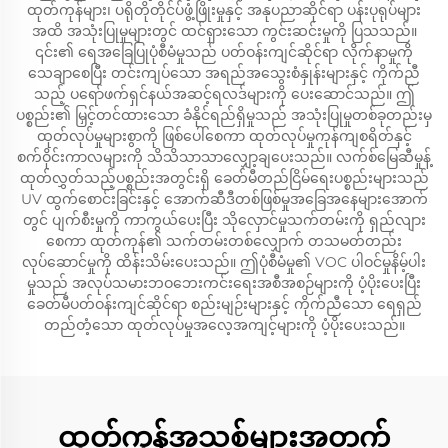
ထုတ်ကုန်များ၊ ပရိုတိုတိုင်ပ်ဖွံ့ဖြိုးမှုနှင့် အနုပညာဆိုင်ရာ ပန်းပုရုပ်များ
အထိ အသုံးပြုမှုများတွင် ထင်ရှားသော ကွင်းဆင်းမှုကို ပြသသည်။
၎င်း၏ ရေအခြေပြုပုံစီမံမှုသည် ပတ်ဝန်းကျင်ဆိုင်ရာ လိုက်နာမှုကို
သေချာစေပြီး တင်းကျပ်သော အရည်အသွေးစံနှုန်းများနှင့် ကိုက်ညီ
သည့် ပရော်ဖက်ရှင်နယ်အဆင့်ရလဒ်များကို ပေးဆောင်သည်။ ဤ
ပစ္စည်း၏ မြှင့်တင်ထားသော ခံနိုင်ရည်ရှိမှုသည် အသုံးပြုမှုတစ်ခုတည်းမှ
ထုတ်လုပ်မှုများစွာကို ဖြစ်ပေါ်စေကာ ထုတ်လုပ်မှုကုန်ကျစရိတ်နှင့်
စက်ဝိုင်းကာလများကို သိသိသာသာလျှော့ချပေးသည်။ လက်စ်မြေဆီမှုန့်
ထုတ်လွှတ်သည့်ပစ္စည်းအတွင်းရှိ ခေတ်မီတည်ငြိမ်ရေးပစ္စည်းများသည်
UV ထွက်စောင်းခြင်းနှင့် အောက်ဆီဒီတစ်ဖြစ်မှုအခြေအနေများအောက်
တွင် ပျက်စီးမှုကို ကာကွယ်ပေးပြီး သိုလှောင်မှုသက်တမ်းကို ရှည်လျား
စေကာ ထုတ်ကုန်၏ သက်တမ်းတစ်လျှောက် တသမတ်တည်း
လုပ်ဆောင်မှုကို ထိန်းသိမ်းပေးသည်။ ဤပုံစီမံမှု၏ VOC ပါဝင်မှုနိမ့်ပါး
မှုသည် အလုပ်သမားဘဝဘေးကင်းရေးအစီအစဉ်များကို ပံ့ပိုးပေးပြီး
ခေတ်မီပတ်ဝန်းကျင်ဆိုင်ရာ စည်းမျဉ်းများနှင့် ကိုက်ညီသော ရေရှည်
တည်တံ့သော ထုတ်လုပ်မှုအလေ့အကျင့်များကို ပံ့ပိုးပေးသည်။
ထုတ်ကုန်အသစ်များအတွက်