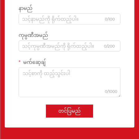
နာမည်
0/100
ကုမ္ပဏီအမည်
0/200
မက်ဆေ့ချ်
0/1000
တင်ပြမည်