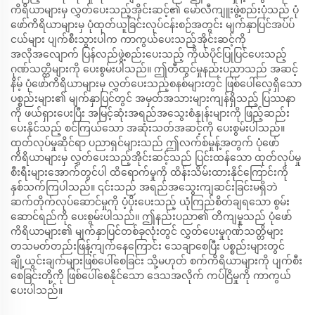
ကိရိယာများမှ လွှတ်ပေးသည့်အိုင်းဆင့်၏ မော်လီကျူးဖွဲ့စည်းပုံသည် ပုံ
ဖော်ကိရိယာများမှ ပုံထုတ်ယူခြင်းလုပ်ငန်းစဉ်အတွင်း မျက်နှာပြင်အပ်ပ်
ငယ်များ ပျက်စီးသွားပါက ကာကွယ်ပေးသည့်အိုင်းဆင့်ကို
အလိုအလျောက် ပြန်လည်ဖွဲ့စည်းပေးသည့် ကိုယ်ပိုင်ပြုပြင်ပေးသည့်
ဂုဏ်သတ္တိများကို ပေးစွမ်းပါသည်။ ဤတီထွင်မှုနည်းပညာသည် အဆင့်
နိမ့် ပုံဖော်ကိရိယာများမှ လွှတ်ပေးသည့်စနစ်များတွင် ဖြစ်ပေါ်လေ့ရှိသော
ပစ္စည်းများ၏ မျက်နှာပြင်တွင် အမှတ်အသားများကျန်ရှိသည့် ပြဿနာ
ကို ဖယ်ရှားပေးပြီး အမြင့်ဆုံးအရည်အသွေးစံနှုန်းများကို ဖြည့်ဆည်း
ပေးနိုင်သည့် စင်ကြယ်သော အဆုံးသတ်အဆင့်ကို ပေးစွမ်းပါသည်။
ထုတ်လုပ်မှုဆိုင်ရာ ပညာရှင်များသည် ဤလက်စ်မှုန့်အတွက် ပုံဖော်
ကိရိယာများမှ လွှတ်ပေးသည့်အိုင်းဆင့်သည် ပြင်းထန်သော ထုတ်လုပ်မှု
စီးရီးများအောက်တွင်ပါ ထိရောက်မှုကို ထိန်းသိမ်းထားနိုင်ကြောင်းကို
နှစ်သက်ကြပါသည်။ ၎င်းသည် အရည်အသွေးကျဆင်းခြင်းမရှိဘဲ
ဆက်တိုက်လုပ်ဆောင်မှုကို ပံ့ပိုးပေးသည့် ယုံကြည်စိတ်ချရသော စွမ်း
ဆောင်ရည်ကို ပေးစွမ်းပါသည်။ ဤနည်းပညာ၏ တိကျမှုသည် ပုံဖော်
ကိရိယာများ၏ မျက်နှာပြင်တစ်ခုလုံးတွင် လွှတ်ပေးမှုဂုဏ်သတ္တိများ
တသမတ်တည်းဖြန့်ကျက်နေကြောင်း သေချာစေပြီး ပစ္စည်းများတွင်
ချို့ယွင်းချက်များဖြစ်ပေါ်စေခြင်း သို့မဟုတ် စက်ကိရိယာများကို ပျက်စီး
စေခြင်းတို့ကို ဖြစ်ပေါ်စေနိုင်သော ဒေသအလိုက် ကပ်ငြိမှုကို ကာကွယ်
ပေးပါသည်။