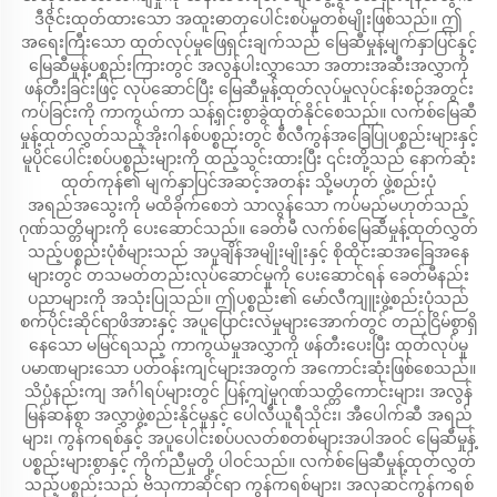
ဒီဇိုင်းထုတ်ထားသော အထူးဓာတုပေါင်းစပ်မှုတစ်မျိုးဖြစ်သည်။ ဤ
အရေးကြီးသော ထုတ်လုပ်မှုဖြေရှင်းချက်သည် မြေဆီမှုန့်မျက်နှာပြင်နှင့်
မြေဆီမှုန့်ပစ္စည်းကြားတွင် အလွန်ပါးလွှာသော အတားအဆီးအလွှာကို
ဖန်တီးခြင်းဖြင့် လုပ်ဆောင်ပြီး မြေဆီမှုန့်ထုတ်လုပ်မှုလုပ်ငန်းစဉ်အတွင်း
ကပ်ခြင်းကို ကာကွယ်ကာ သန့်ရှင်းစွာခွဲထုတ်နိုင်စေသည်။ လက်စ်မြေဆီ
မှုန့်ထုတ်လွှတ်သည့်အိုးဂါနစ်ပစ္စည်းတွင် စီလီကွန်အခြေပြုပစ္စည်းများနှင့်
မူပိုင်ပေါင်းစပ်ပစ္စည်းများကို ထည့်သွင်းထားပြီး ၎င်းတို့သည် နောက်ဆုံး
ထုတ်ကုန်၏ မျက်နှာပြင်အဆင့်အတန်း သို့မဟုတ် ဖွဲ့စည်းပုံ
အရည်အသွေးကို မထိခိုက်စေဘဲ သာလွန်သော ကပ်မည်မဟုတ်သည့်
ဂုဏ်သတ္တိများကို ပေးဆောင်သည်။ ခေတ်မီ လက်စ်မြေဆီမှုန့်ထုတ်လွှတ်
သည့်ပစ္စည်းပုံစံများသည် အပူချိန်အမျိုးမျိုးနှင့် စိုထိုင်းဆအခြေအနေ
များတွင် တသမတ်တည်းလုပ်ဆောင်မှုကို ပေးဆောင်ရန် ခေတ်မီနည်း
ပညာများကို အသုံးပြုသည်။ ဤပစ္စည်း၏ မော်လီကျူးဖွဲ့စည်းပုံသည်
စက်ပိုင်းဆိုင်ရာဖိအားနှင့် အပူပြောင်းလဲမှုများအောက်တွင် တည်ငြိမ်စွာရှိ
နေသော မမြင်ရသည့် ကာကွယ်မှုအလွှာကို ဖန်တီးပေးပြီး ထုတ်လုပ်မှု
ပမာဏများသော ပတ်ဝန်းကျင်များအတွက် အကောင်းဆုံးဖြစ်စေသည်။
သိပ္ပံနည်းကျ အင်္ဂါရပ်များတွင် ပြန့်ကျဲမှုဂုဏ်သတ္တိကောင်းများ၊ အလွန်
မြန်ဆန်စွာ အလွှာဖွဲ့စည်းနိုင်မှုနှင့် ပေါလီယူရီသိုင်း၊ အီပေါက်ဆီ အရည်
များ၊ ကွန်ကရစ်နှင့် အပူပေါင်းစပ်ပလတ်စတစ်များအပါအဝင် မြေဆီမှုန့်
ပစ္စည်းများစွာနှင့် ကိုက်ညီမှုတို့ ပါဝင်သည်။ လက်စ်မြေဆီမှုန့်ထုတ်လွှတ်
သည့်ပစ္စည်းသည် ဗိသုကာဆိုင်ရာ ကွန်ကရစ်များ၊ အလှဆင်ကွန်ကရစ်