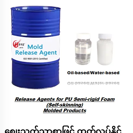
စျေးသက်သာစွာဖြင့် ထုတ်လုပ်နိုင်