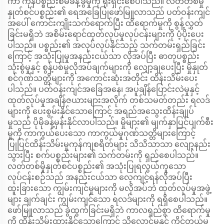
ကာ ကုန်ပစ္စည်းစီမံခန့်ခွဲမှုကို ရိုးရှင်းစေပါသည်။ လတ်တစ်မှို
နှုတ်စင်ပစ္စည်း၏ ရေအခြေပြုဖော်မြူလာသည် ပတ်ဝန်းကျင်
အပေါ် ကောင်းကျိုးသက်ရောက်ပြီး ထိရောက်မှုကို စွန့်လွှတ်
ခြင်းမရှိဘဲ အစိမ်းရောင်ထုတ်လုပ်မှုလုပ်ငန်းများကို ပံ့ပိုးပေး
ပါသည်။ ပစ္စည်း၏ အလုပ်လုပ်နိုင်သည့် သက်တမ်းရှည်ခြင်း
ကြောင့် အသုံးပြုမှုအနည်းငယ်သာ လိုအပ်ပြီး ဓာတုပစ္စည်း
သုံးစွဲမှုနှင့် စွန့်ပစ်မှုလိုအပ်ချက်များကို လျှော့ချပေးပြီး မှိုနှုတ်
စင်ဂုဏ်သတ္တိများကို အကောင်းဆုံးအတိုင်း ထိန်းသိမ်းပေး
ပါသည်။ ပတ်ဝန်းကျင်အခြေအနေ၊ အပူချိန်ပြောင်းလဲမှုနှင့်
ထုတ်လုပ်မှုအချိန်ဇယားများအလိုက် တစ်သမတ်တည်း ရလဒ်
များကို ပေးစွမ်းနိုင်သောကြောင့် အရည်အသွေးထိန်းချုပ်
မှုသည် ပိုမိုခန့်မှန်းနိုင်လာပါသည်။ မှိုများ၏ မျက်နှာပြင်ပျက်စီး
မှုကို ကာကွယ်ပေးသော ကာကွယ်မှုဂုဏ်သတ္တိများကြောင့်
ပြုပြင်ထိန်းသိမ်းမှုကုန်ကျစရိတ်များ သိသိသာသာ လျော့နည်း
သွားပြီး စက်ပစ္စည်းများ၏ သက်တမ်းကို ရှည်စေပါသည်။
လတ်တစ်မှိုနှုတ်စင်ပစ္စည်း၏ အသုံးပြုရလွယ်ကူသော
လုပ်ငန်းစဉ်သည် အနည်းငယ်သာ လေ့ကျင့်ရန်လိုအပ်ပြီး
ထူးခြားသော ကျွမ်းကျင်မှုများကို မလိုအပ်ဘဲ ထုတ်လုပ်မှုအဖွဲ့
များ ချက်ချင်း ကျွမ်းကျင်သော ရလဒ်များကို ရရှိစေပါသည်။
ဖော်မြူလာသည် ခွဲထွက်ခြင်းမရှိဘဲ ကာလရှည်စွာ ထိရောက်မှု
ကို ထိန်းသိမ်းထားနိုင်သောကြောင့် သိုလှောင်မှုနှင့် ကိုင်တွယ်မှု