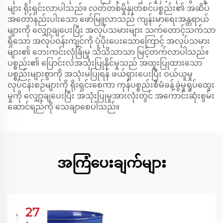
များ ရိုးရှင်းလာပါသည်။ လတ်တစ်မှိုနှုတ်စင်ပစ္စည်း၏ အဆိပ်
အတော်နည်းပါးသော ဖော်မြူလာသည် ကျန်းမာရေးအန္တရာယ်
များကို လျှော့ချပေးပြီး အလုပ်သမားများ သက်တောင့်သက်သာ
ရှိသော အလုပ်ဝန်းကျင်ကို ပံ့ပိုးပေးသောကြောင့် အလုပ်သမား
များ၏ ဘေးကင်းလုံခြုံမှု သိသိသာသာ မြင့်တက်လာပါသည်။
ပစ္စည်း၏ ပြောင်းလဲအသုံးပြုနိုင်မှုသည် အထူးပြုထားသော
ပစ္စည်းများစွာကို အသုံးမပြုရန် ဖယ်ရှားပေးပြီး ဝယ်ယူမှု
လုပ်ငန်းစဉ်များကို ရိုးရှင်းစေကာ ကုန်ပစ္စည်းစီမံခန့်ခွဲမှုရှုပ်ထွေး
မှုကို လျှော့ချပေးပြီး အသုံးပြုမှုအားလုံးတွင် အကောင်းဆုံးစွမ်း
ဆောင်ရည်ကို သေချာစေပါသည်။
အကြံပေးချက်များ
27