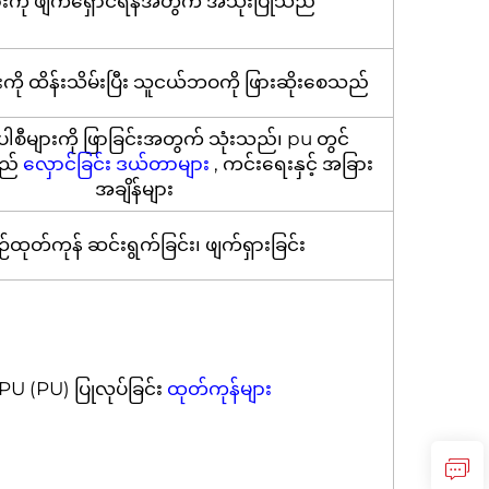
များကို ဖျက်ရှောင်ရန်အတွက် အသုံးပြုသည်
ားကို ထိန်းသိမ်းပြီး သူငယ်ဘဝကို ဖြားဆိုးစေသည်
 ပါစီများကို ဖြာခြင်းအတွက် သုံးသည်၊ pu တွင်
သည်
လှောင်ခြင်း ဒယ်တာများ
, ကင်းရေးနှင့် အခြား
အချိန်များ
ဉ်ထုတ်ကုန် ဆင်းရွက်ခြင်း၊ ဖျက်ရှားခြင်း
PU (PU) ပြုလုပ်ခြင်း
ထုတ်ကုန်များ