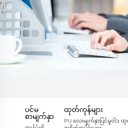
ပင်မ
ထုတ်ကုန်များ
စာမျက်နှာ
PU လေးမျက်နှာပြင်မူဝါဒ ထု
ကျွန်ုပ်တို့
အစိတ်အပိုင်းများ