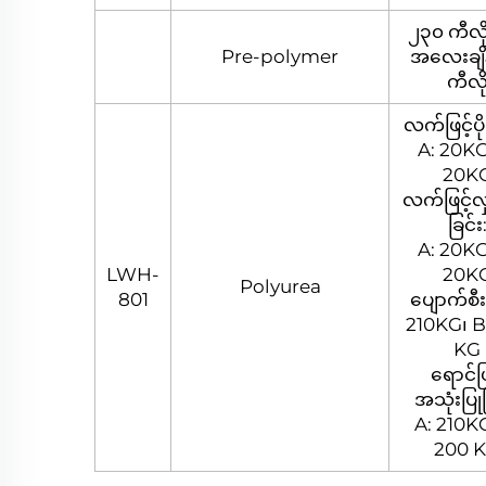
၂၃၀ ကီလိ
Pre-polymer
အလေးချိန
ကီလိ
လက်ဖြင့်ပို
A: 20KG
20K
လက်ဖြင့်လှ
ခြင်း
A: 20KG
LWH-
20K
Polyurea
801
ပျောက်စီးမ
210KG၊ B
KG
ရောင်ဖြ
အသုံးပြုခ
A: 210KG
200 