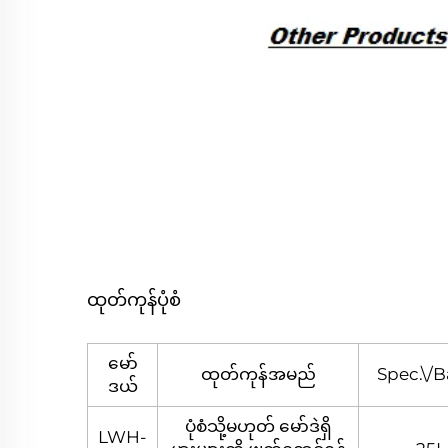
ထုတ်ကုန်ပုံစံ
မော်
ထုတ်ကုန်အမည်
Spec.\/B
ဒယ်
ပုံစံသို့မဟုတ် မော်ဒဲရှိ
LWH-