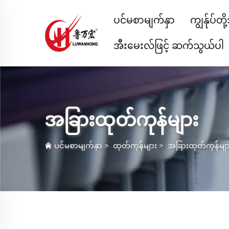
ပင်မစာမျက်နှာ
ကျွန်ုပ်တ
အီးမေးလ်ဖြင့် ဆက်သွယ်ပါ
အခြားထုတ်ကုန်များ
ပင်မစာမျက်နှာ
>
ထုတ်ကုန်များ
>
အခြားထုတ်ကုန်မျာ