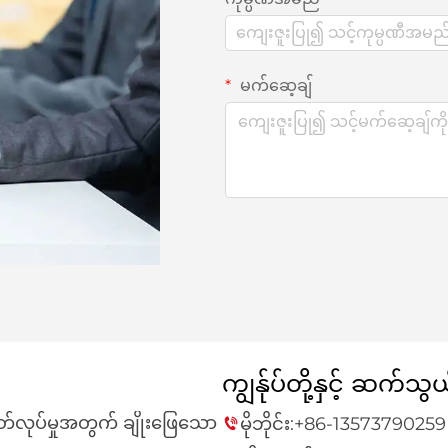
မက်ဆေ့ချ်
ကျွန်ုပ်တို့နှင့် ဆက်သွ
တ်လုပ်မှုအတွက် ချိုးဖြေသော
မိုဘိုင်း:
+86-13573790259