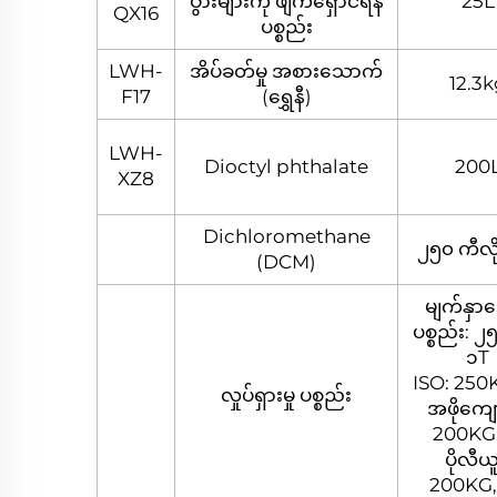
ပွားများကို ဖျက်ရှောင်ရန်
25L
QX16
ပစ္စည်း
LWH-
အိပ်ခတ်မှု အစားသောက်
12.3k
F17
(ရွှေနီ)
LWH-
Dioctyl phthalate
200
XZ8
Dichloromethane
၂၅၀ ကီလိ
(DCM)
မျက်နှာရ
ပစ္စည်း: 
၁T
ISO: 250K
လှုပ်ရှားမှု ပစ္စည်း
အဖိုကျော
200KG,
ပိုလီယူ
200KG, 