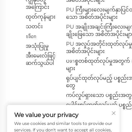
အကြောင်း
PU ကြီးများလေးမျက်နှာပြင်ထ
ထုတ်ကုန်များ
သော အစိတ်အပိုင်းများ
သတင်း
PU အချိုးအချင်းကြီးလေးမျက
ချိုးဖြေသော အစိတ်အပိုင်းမျာ
บล็อก
PU အလှုပ်အတိုင်းထုတ်လုပ်မ
အသုံးပြုမှု
အစိတ်အပိုင်းများ
အီးမေးလ်ဖြင့်
ပลาစ္စတစ်ထုတ်လုပ်မှုအတွက် 
ဆက်သွယ်ပါ
များ
ရုပ်ပျင်ထုတ်လုပ်မည့် ပစ္စည်
တွေ
ကပ်လှုပ်ရှားသော ပစ္စည်းအတ
ပေါင်းစပ်ထုတ်လုပ်မည့် ပစ္စ
တွေ
We value your privacy
ရောင်ပိုင်း ပိုက်ဆံများ
We use cookies and similar tools to provide our
services. If you don't want to accept all cookies,
အခြား ထုတ်พันธ์များ