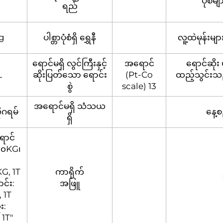
ပုံစံ
ရည်
g
ပါစ္တာပုံစံရှိ ရွှေနီ
လူ့ထဲမုန်းမျ
ရောင်မရှိ လွင်ကြီးနှင့်
အရောင်
ရောင်ဆိုး
L
ဆိုးပြတ်သော ရောင်း
(Pt-Co
ထည့်သွင်း
စွဲ
scale) 13
အရောင်မရှိ သံသယ
ုဂရမ်
နေ့စ
ရှိ
ောင်
၂၅၀KG၊
G, 1T
ကာရိုက်
င်း:
အဖြူ
 1T
း:
1T"