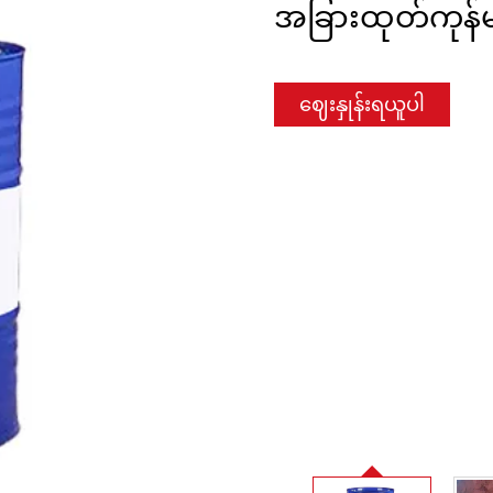
အခြားထုတ်ကုန်မ
ဈေးနှုန်းရယူပါ