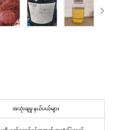
အသုံးချမှု နယ်ပယ်များ