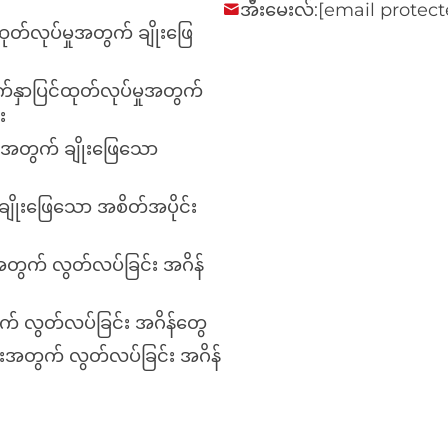
အီးမေးလ်:
[email protect
ုတ်လုပ်မှုအတွက် ချိုးဖြေ
်နှာပြင်ထုတ်လုပ်မှုအတွက်
း
ှုအတွက် ချိုးဖြေသော
ချိုးဖြေသော အစိတ်အပိုင်း
းအတွက် လွတ်လပ်ခြင်း အဂိန်
ွက် လွတ်လပ်ခြင်း အဂိန်တွေ
ည်းအတွက် လွတ်လပ်ခြင်း အဂိန်