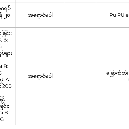
ုဂရမ်
် ၂၀
အရောင်မပါ
Pu PU el
ု
းခြင်း:
, B:
G
ုပ်ရှား
:
၊ B:
G
ခြောက်ထဲ၊ 
အရောင်မပါ
ှု: A:
: 200
င့်
ြင်း:
၊ B:
KG