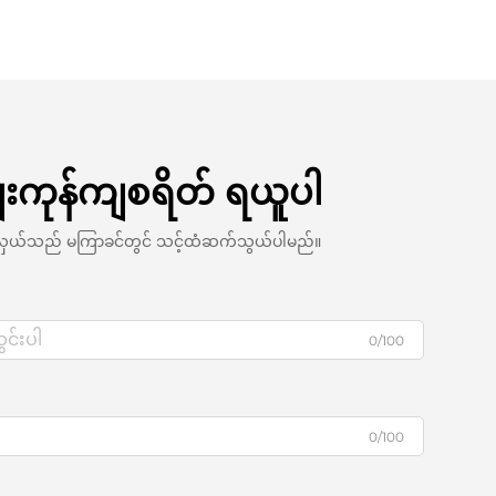
ေးကုန်ကျစရိတ် ရယူပါ
စားလှယ်သည် မကြာခင်တွင် သင့်ထံဆက်သွယ်ပါမည်။
0/100
0/100