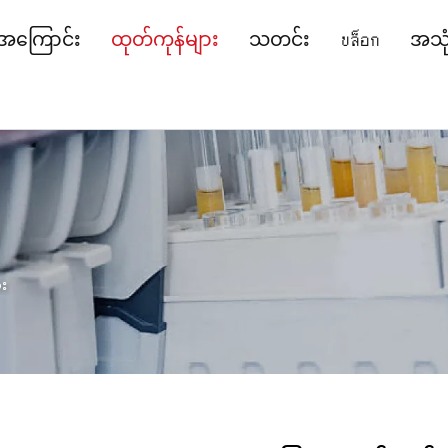
ို့အကြောင်း
ထုတ်ကုန်များ
သတင်း
บล็อก
အသုံး
း