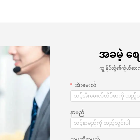
အခမဲ့ စျ
ကျွန်ုပ်တို့၏ကိုယ်
အီးမေးလ်
နာမည်
ကုမ္ပဏီအမည်