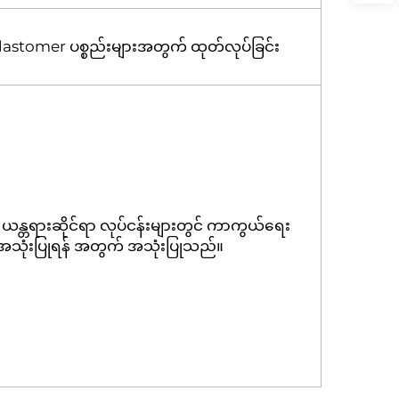
astomer ပစ္စည်းများအတွက် ထုတ်လုပ်ခြင်း
ယန္တရားဆိုင်ရာ လုပ်ငန်းများတွင် ကာကွယ်ရေး
အသုံးပြုရန် အတွက် အသုံးပြုသည်။