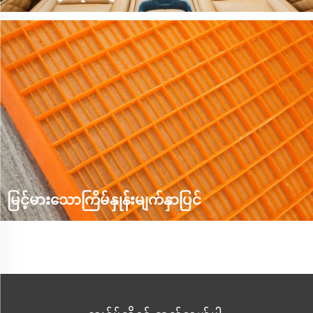
ကျွန်ုပ်တို့၏ ကုမ္ပဏီမှ ထုတ်လုပ်သော PU လွတ်ချိန်များသည်
ကား၏ အတွင်းပိုင်းထုတ်ကုန်များအတွက်လည်း အသုံးပြုနိုင်သည်၊
ဥပမာ - ကား အခြေခံကုံး၊ ဟယ်ဒ်ရက်များ၊ စတီးရာင်ဝီးများ၊ အမှတ်
ရက်များ၊ ထိုးချထားမှုများ၊ ကာ펫များ၊ ရှေ့ဘီးလ်အစိတ်အပိုင်းများ
စသည်ဖြင့်။ anggan်s သည် o... အမျိုးအစားများကြားတွင်
ရွေးချယ်နိုင်ပါသည်။
မြင့်မားသောကြိမ်နှုန်းမျက်နှာပြင်
တကြီးလေ့လာမှုများအတွက် ဒီဇိုင်းထားသော လွတ်ချိန်သည် PU အ
လှုပ်ရှားများစနစ်တွင်ရှိသော အမျိုးအစားတစ်ခုဖြစ်သည်။ ကျွန်ုပ်
တို့၏ ကုမ္ပဏီသည် ကျွန်ုပ်တို့၏ လိုအပ်ချက်များနှင့် အသုံးပြုချက်
များအတိုင်း ကျွန်ုပ်တို့၏ လိုအပ်ချက်များကို ပြည့်စုံစေရန် အခြား
ထုတ်ကုန်များကိုလည်း ဖွံ့ဖြိုးတိုးတက်စေခဲ့ပါသည်။ ထိုထုတ်ကုန်