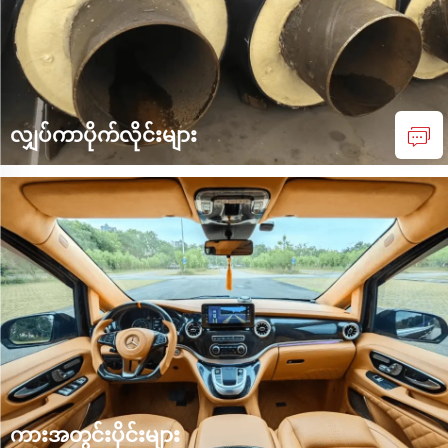
လျှပ်ကာပိုက်လိုင်းများ
Insulated pipelines ဟာ pu rigid foam ထုတ်ကုန်တွေရဲ့ အစိုးရိုး
ကိုယ်စားပြုတယ်။ ကျွန်တော်တို့ရဲ့ကုမ္ပဏီမှ pu rigid foam
release agents ထုတ်လုပ်ပြီး၊ ဒါတွေဟာ oil-based နှင့် water-
based formulations၊ concentrated နှင့် ready-to-use types
အဖြစ် အမျိုးအစားခွဲထားပါတယ်။ ဒီထုတ်ကုန်တွေ...
ကားအတွင်းပိုင်းများ