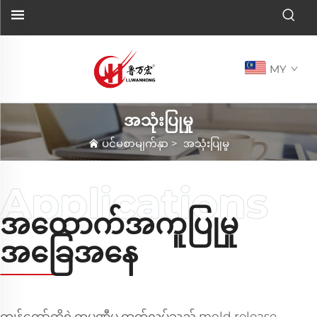
MY
အသုံးပြုမှု
ပင်မစာမျက်နှာ
>
အသုံးပြုမှု
အထောက်အကူပြုမှု
အခြေအနေ
ကျွန်တော်တို့ရဲ့ကုမ္ပဏီမှ ထုတ်လုပ်သည့် mold release