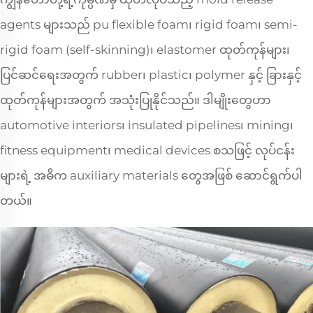
agents များသည် pu flexible foam၊ rigid foam၊ semi-
rigid foam (self-skinning)၊ elastomer ထုတ်ကုန်များ၊
ပြင်ဆင်ရေးအတွက် rubber၊ plastic၊ polymer နှင့် ခြားနှင့်
ထုတ်ကုန်များအတွက် အသုံးပြုနိုင်သည်။ ဒါမျိုးတွေဟာ
automotive interiors၊ insulated pipelines၊ mining၊
fitness equipment၊ medical devices စသဖြင့် လုပ်ငန်း
များရဲ့ အဓိက auxiliary materials တွေအဖြစ် ဆောင်ရွက်ပါ
တယ်။