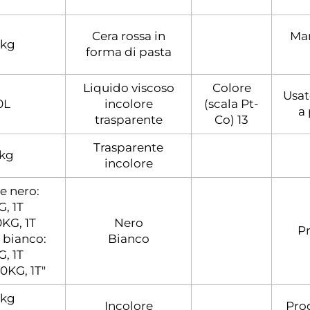
Cera rossa in
Man
 kg
forma di pasta
Liquido viscoso
Colore
Usat
0L
incolore
(scala Pt-
a
trasparente
Co) 13
Trasparente
kg
incolore
e nero:
, 1T
0KG, 1T
Nero
Pr
 bianco:
Bianco
, 1T
00KG, 1T"
 kg
Incolore
Prod