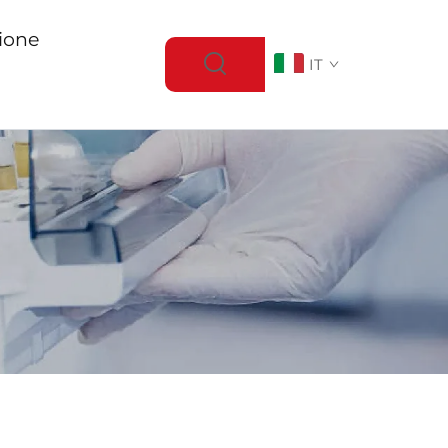
ione
IT