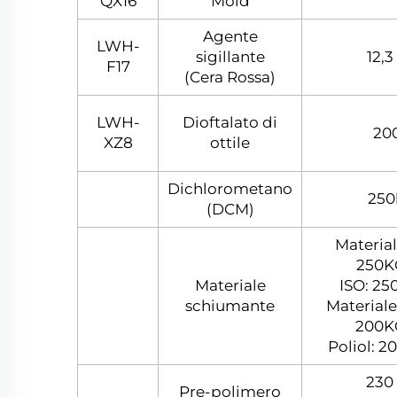
QX16
Mold
Agente
LWH-
sigillante
12,3
F17
(Cera Rossa)
LWH-
Dioftalato di
20
XZ8
ottile
Dichlorometano
250
(DCM)
Material
250KG
Materiale
ISO: 25
schiumante
Materiale
200KG
Poliol: 2
230
Pre-polimero