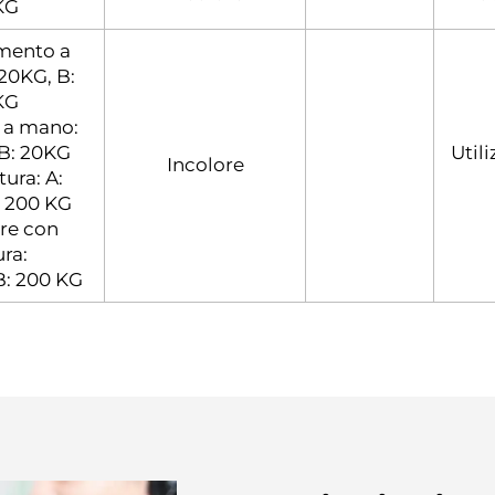
KG
mento a
20KG, B:
KG
 a mano:
 B: 20KG
Utili
Incolore
ura: A:
: 200 KG
re con
ura:
B: 200 KG