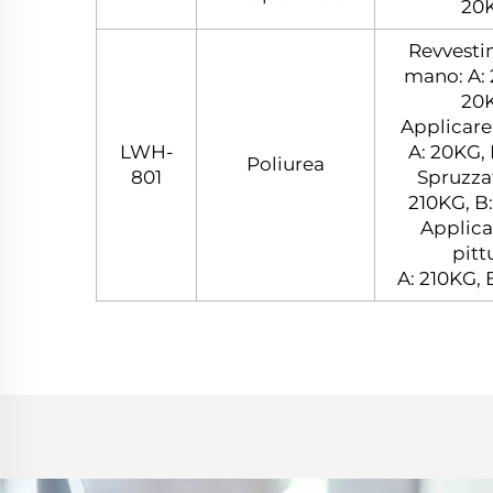
20
Revvesti
mano: A: 
20
Applicare
LWH-
A: 20KG,
Poliurea
801
Spruzzat
210KG, B
Applica
pitt
A: 210KG, 