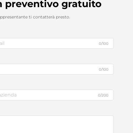
n preventivo gratuito
appresentante ti contatterà presto.
0/100
0/100
0/200