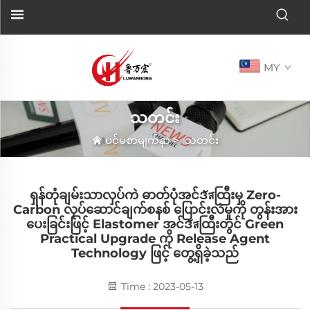
MY
သတင်း
ပင်မစာမျက်နှာ
>
သတင်း
ရှန်တုံချမ်းသာလှပ်ကဲ ဓာတ်ပုံအင်ဒัสထြီးမှ Zero-
Carbon လုပ်ဆောင်ချက်စနစ် ပြောင်းလဲမှုကို တွန်းအား
ပေးခြင်းဖြင့် Elastomer အင်ဒัสထြီးတွင် Green
Practical Upgrade ကို Release Agent
Technology ဖြင့် တွေ့ရှိခဲ့သည်
Time : 2023-05-13