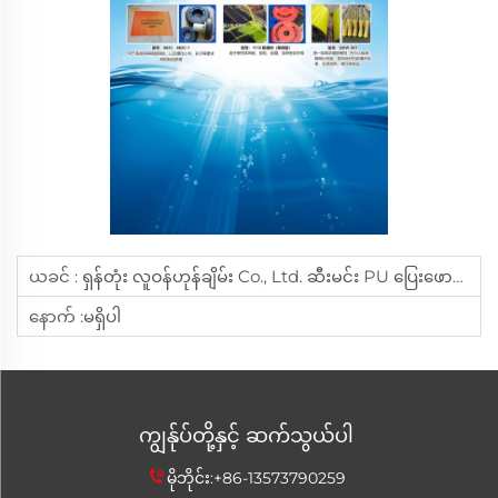
ယခင် :
ရှန်တုံး လူဝန်ဟုန်ချိမ်း Co., Ltd. ဆီးမင်း PU ပြေးဖောင်း ឧစာအကျိုးရေး ဖွံ့ဖြိုးရေး ဘုံသင်တန်းတွင် အသစ်ချိန်များကို အစဉ်အလာဖြင့် ပြသထားသည်
နောက် :
မရှိပါ
ကျွန်ုပ်တို့နှင့် ဆက်သွယ်ပါ
မိုဘိုင်း:
+86-13573790259