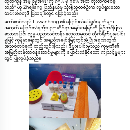
ထုတ်ကုန် အမျှုံးမှုအตราကို ၈၅% မှ ၉၈% အထိ တိုးတက်စေခဲ့
သည်" ဟု Zhejiang ပြည်နယ်မှ သုံးစွဲသူတစ်ဦးက လှုပ်ရှားသော
ကেေးစ်စတူဒီ ပြသချိန်တွင် ပြောခဲ့သည်။
ကော်ဖာင်သည် Luwanhong ၏ ပြောင်းလဲဖြေရှင်းချက်များ
အတွက် ပြောင်းလဲနည်းပညာဆိုင်ရာအရင်းအမြစ်ကို မြှင့်တင်ပြသ
သောအပြင်၊ လူမှု-ပညာသင်တန်း-လေ့လာမှုတွင် တိုက်ရိုက်ပူးပေါင်း
မှုဖြင့် ကုန်မာရေးတွင် အရည်အချင်းမြင့်တွင်းဖွံ့ဖြိုးရေးအတွက်
အသစ်တစ်ခုကို ထည့်သွင်းခဲ့သည်။ ဒီပူးပေါင်းမှုသည် ကုမ္ပဏီ၏
အမြတ်တန်တာဝန်ဆောင်မှုများကို ပြောင်းလဲနိုင်သော ကျသင့်မှုများ
တွင် ပြုလုပ်ခဲ့သည်။