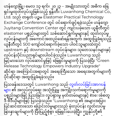
ဟန်ဂျောမြို့၊ မေလ ၁၃ ရက်၊ ၂၀၂၃ – အမျိုးသားတွင် အဓိက ဖြေ
ရှင်းမှုထုတ်လုပ်သူဖြစ်သည့် ရှန်တီး Luwanhong Chemical Co.,
Ltd. သည် တရုတ် ပဉ္စမ Elastomer Practical Technology
Exchange Conference တွင် ဝင်ရောက်ခွင့်ရခဲ့သည်။ ဟန်ဂျော
Juyitang Convention Center တွင် ကျင်းပခဲ့သော ယူနီတီတွင်
elastomer ပစ္စည်းများတွင် သစ်ဆောင်ရွက်မှုများနှင့် ထုတ်လုပ်မှု
လုပ်ငန်းများကို အကောင်အထည်ဖော်ရန်အတွက် အထူးပြုခံရသည့်
ယူနီတီတွင် 500 ကျော်ဝင်ရောက်ခဲ့သော ပါဝင်သူများထဲတွင်
upstream နှင့် downstream လုပ်ငန်းများ၊ သုတေသနင်းများနှင့်
လုပ်ငန်းပိုင်းပညာရှင်များပါဝင်ခဲ့သည်။ Luwanhong သည်
မြင့်မားသော လုပ်ဆောင်မှုဖြင့် ဖြေရှင်းမှုများကို ပြသခဲ့ပြီး "Green
Release Technology Empowers Industry Upgrade"
ဆိုင်ရာ အကြောင်းအရာတွင် အရေးကြီးသော အရေးအတွက်များကို
ပိုင်ဆိုင်ရာ အထူးပြုခံရခဲ့သည်။
ပြသခန်းဒေသတွင် Luwanhong သည်
လွတ်လပ်ခြင်းအာဂဎန်
များ
၏ အလုပ်လုပ်ရေး အသုံးပြုမှု အကျိုးသက်ရောက်မှုများကို
ပစ္စည်းများဖြင့် ပြသခြင်း၊ လှုပ်ရှားမှု မှတ်တမ်းများနှင့် ကেေးစ်စတူ
ဒီ ဗီဒီယိုများဖြင့် ပြသခဲ့သည်။ "Luwanhong ၏ အများအပြား
ပြင်ဆင်ထားသော ပြောင်းလဲမှုများသည် မုံးလုပ်ငန်း လွတ်လပ်မှု
ခြားနာချက်များကို ပြီးပြည့်စုံစွာ ဖြေရှင်းပေးခဲ့ပြီး၊ ကျွန်ုပ်တို့၏