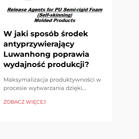
W jaki sposób środek
Na
antyprzywierający
st
Luwanhong poprawia
an
wydajność produkcji?
Lu
Maksymalizacja produktywności w
Prze
procesie wytwarzania dzięki
prz
zaawansowanym środkom
zaa
ZOBACZ WIĘCEJ
ZOB
antyadhezyjnym. W dzisiejszym
ant
konkurencyjnym środowisku
prz
przemysłowym efektywność
inn
produkcji stanowi kamień węgielny
zwi
sukcesu. Zastosowanie wysokiej
pro