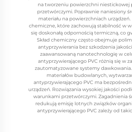
na tworzeniu powierzchni niestickow
przetwórczymi. Poprawnie naniesiony śr
materiału na powierzchniach urządzeń
chemiczne, które zachowują stabilność w w
się doskonałą odpornością termiczną, co gw
Skład chemiczny często obejmuje polime
antyprzywierania bez szkodzenia jakoś
zaawansowaną nanotechnologię w celu 
antyprzywierającego PVC różnią się w 
zautomatyzowane systemy dawkowania. Br
materiałów budowlanych, wytwarza
antyprzywierającego PVC ma bezpośredni 
urządzeń. Rozwiązania wysokiej jakości po
warunkami przetwórczymi. Zagadnienia ś
redukują emisję lotnych związków orga
antyprzywierającego PVC zależy od taki