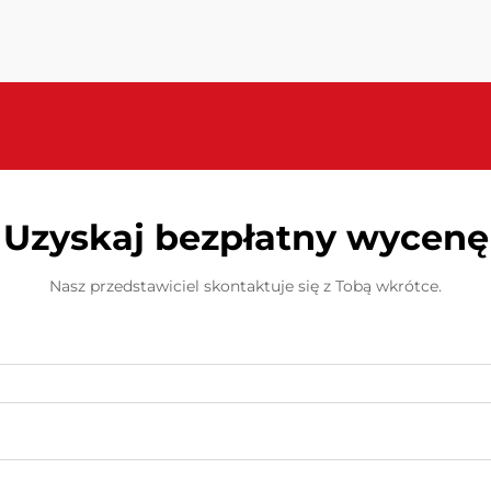
ale także koniecznością finansową.
Optymalizacja działania form może
diametralnie skrócić czas cyklu,
zminimalizować...
Uzyskaj bezpłatny wycenę
Nasz przedstawiciel skontaktuje się z Tobą wkrótce.