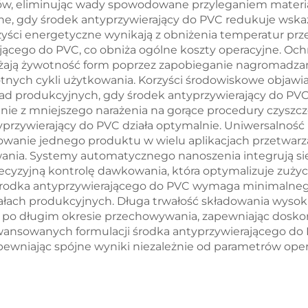
w, eliminując wady spowodowane przyleganiem materiał
czne, gdy środek antyprzywierający do PVC redukuje wska
zyści energetyczne wynikają z obniżenia temperatur p
jącego do PVC, co obniża ogólne koszty operacyjne. Oc
ają żywotność form poprzez zapobieganie nagromadzaniu
ych cykli użytkowania. Korzyści środowiskowe objawiaj
d produkcyjnych, gdy środek antyprzywierający do PVC
ie z mniejszego narażenia na gorące procedury czyszcz
typrzywierający do PVC działa optymalnie. Uniwersalnoś
wanie jednego produktu w wielu aplikacjach przetwarzan
nia. Systemy automatycznego nanoszenia integrują s
recyzyjną kontrolę dawkowania, która optymalizuje zuży
a środka antyprzywierającego do PVC wymaga minimalneg
ałach produkcyjnych. Długa trwałość składowania wysok
 po długim okresie przechowywania, zapewniając dosko
ansowanych formulacji środka antyprzywierającego do 
ewniając spójne wyniki niezależnie od parametrów oper