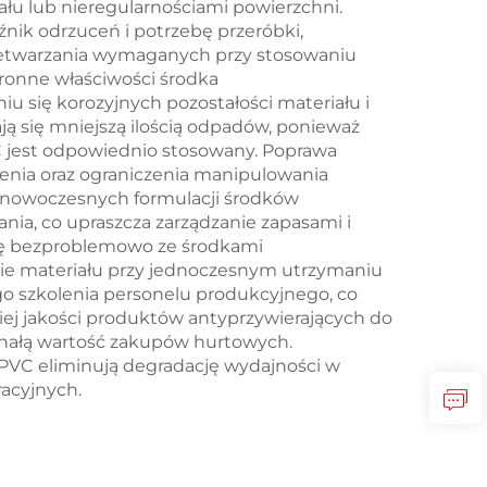
u lub nieregularnościami powierzchni.
źnik odrzuceń i potrzebę przeróbki,
rzetwarzania wymaganych przy stosowaniu
hronne właściwości środka
 się korozyjnych pozostałości materiału i
ą się mniejszą ilością odpadów, ponieważ
 jest odpowiednio stosowany. Poprawa
enia oraz ograniczenia manipulowania
ć nowoczesnych formulacji środków
ia, co upraszcza zarządzanie zapasami i
ię bezproblemowo ze środkami
cie materiału przy jednoczesnym utrzymaniu
o szkolenia personelu produkcyjnego, co
iej jakości produktów antyprzywierających do
nałą wartość zakupów hurtowych.
PVC eliminują degradację wydajności w
acyjnych.