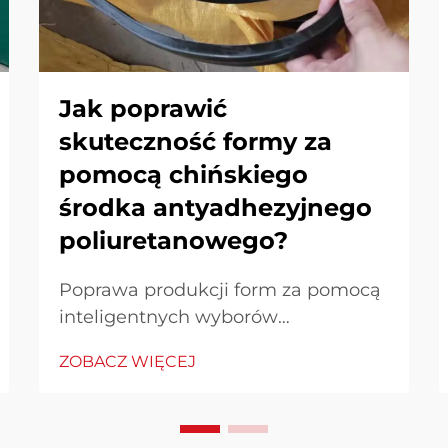
Jak poprawić
skuteczność formy za
pomocą chińskiego
środka antyadhezyjnego
poliuretanowego?
Poprawa produkcji form za pomocą
inteligentnych wyborów
chemicznych W konkurencyjnym
ZOBACZ WIĘCEJ
środowisku przemysłu
wytwórczego, efektywność form nie
jest tylko priorytetem technicznym,