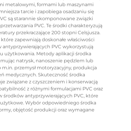
mi metalowymi, formami lub maszynami
iejsza tarcie i zapobiega osadzaniu się
PVC są starannie skomponowane związki
rzetwarzania PVC. Te środki charakteryzują
ratury przekraczające 200 stopni Celsjusza.
 które zapewniają doskonałe właściwości
w antyprzywierających PVC wykorzystują
 użytkowania. Metody aplikacji środka
jmując natrysk, nanoszenie pędzlem lub
m.in. przemysł motoryzacyjny, produkcja
eń medycznych. Skuteczność środka
je związane z czyszczeniem i konserwacją
atybilność z różnymi formulacjami PVC oraz
 środków antyprzywierających PVC, które
y użytkowe. Wybór odpowiedniego środka
formy, objętość produkcji oraz wymagane