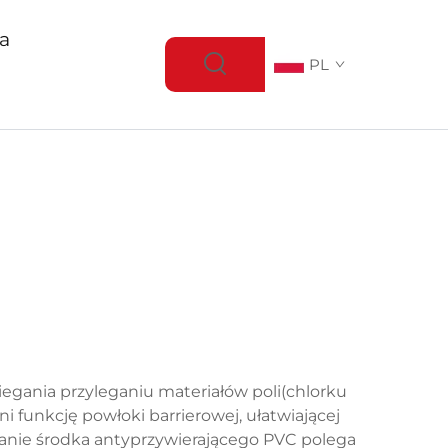
ja
PL
egania przyleganiu materiałów poli(chlorku
funkcję powłoki barrierowej, ułatwiającej
anie środka antyprzywierającego PVC polega