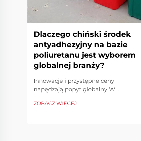
Dlaczego chiński środek
antyadhezyjny na bazie
poliuretanu jest wyborem
globalnej branży?
Innowacje i przystępne ceny
napędzają popyt globalny W
świecie przemysłowego
ZOBACZ WIĘCEJ
wytwarzania skuteczność i precyzja
są kluczowymi elementami
zapewniającymi stałą jakość
produkcji. Chiński środek
antyadhezyjny na bazie poliuretanu