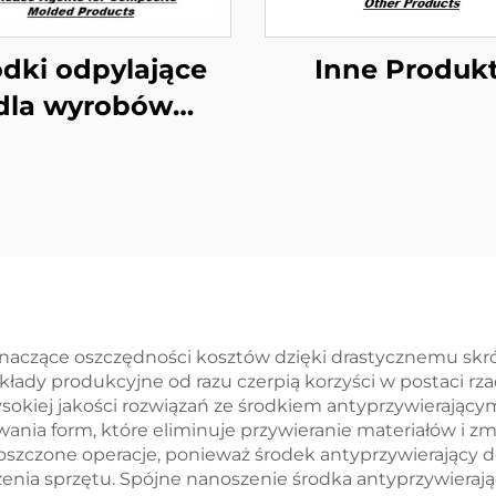
odki odpylające
Inne Produk
dla wyrobów
złożonych
naczące oszczędności kosztów dzięki drastycznemu skr
kłady produkcyjne od razu czerpią korzyści w postaci rz
ysokiej jakości rozwiązań ze środkiem antyprzywierając
nia form, które eliminuje przywieranie materiałów i zm
oszczone operacje, ponieważ środek antyprzywierający d
ia sprzętu. Spójne nanoszenie środka antyprzywierają