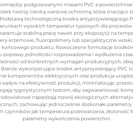
ej pomiędzy podgrzewanymi masami PVC a powierzchnia
odek tworzy cienką warstwę ochronną, która znacząco zmn
. Podstawą technologiczną środka antyprzywierającego 
arunkach wysokich temperatur typowych dla procesów p
arantuje stabilną pracę nawet przy ekspozycji na tempe
ry krzemowe, fluoropolimery lub specjalistyczne woski,
ci końcowego produktu. Nowoczesne formulacje środkó
poprawy jednolitości rozprowadzenia i wydłużenia czasu
zależności od konkretnych wymagań produkcyjnych, obe
anże wykorzystujące środek antyprzywierający PVC to 
nie komponentów elektrycznych oraz produkcja urządz
wpływ na efektywność produkcji, minimalizując przesto
dlegają rygorystycznym testom, aby zagwarantować komp
rodowiskowe napędzają rozwój ekologicznych alternatyw
nicznych, zachowując jednocześnie doskonałe parametr
ch czynników jak temperatura przetwarzania, złożoność 
parametry wykończenia powierzchni.