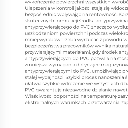
wykończenie powierzchni wszystkich wyrobó
Ulepszenia w kontroli jakości stają się wido
bezpośrednio wpływając na rentowność. Kor
skutecznych formulacji środka antyprzywiera
antyprzywierającego do PVC znacząco wydłuż
uszkodzeniom powierzchni podczas wielokrotn
mniej wyrobów trzeba wyrzucać z powodu wa
bezpieczeństwa pracowników wynika naturaln
przywierającymi materiałami, gdy środek an
antyprzywierających do PVC pozwala na stoso
zmniejsza wymagania dotyczące magazynowa
antyprzywierającymi do PVC, umożliwiając p
stałej wydajności. Szybki proces nanoszeni
ułatwia szybkie wdrożenie we wszystkich dzi
PVC gwarantuje niezawodne działanie nawet
Właściwości odporności na temperaturę zaaw
ekstremalnych warunkach przetwarzania, zap