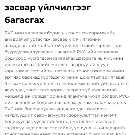
засвар үйлчилгээг
багасгах
PVC-ийн чөлөөлөх бодис нь тоног төхөөрөмжийн
амьдралыг уртасгаж, засвар үйлчилгээний
шаардлагатай холбоотой үйлчилгээний зардлыг эрс
бууруулахад тусалдаг. Чанартай PVC-ийн чөлөөлөх
бодисоор үүсгэгдсэн хамгаалах давхрага нь PVC-ийн
идэвхитэй нэгдлийг металл гадаргуутай шууд
харьцахаас сэргийлж, ихэвчлэн тоног төхөөрөмжийн
эрт нас барахад хүргэдэг химийн цохилтыг арилгадаг.
Энэ хамгаалах үйлчилгээ нь их хэмжээний үйлдвэрлэлт
явуулдаг, тоног төхөөрөмж тасралтгүй ачаалалтай
нөхцөлд ажилладаг орчинд ялангуяа чухал болдог. PVC-
ийн чөлөөлөх бодисын исэлдэхээс хамгаалах чанар нь
PVC-ийг боловсруулах үед ялгардаг хүчиллэг
нэгдлүүдийг саармагжуулах зориулалттай нэмэлт
бодисуудаас үүдэлтэй бөгөөд металлын исэлдэлт,
гадаргуу эвдэрлээс сэргийлж, үр дүнд нь үйлдвэрийн
тоног төхөөрөмжийг солих өртөгийг бууруулдаг. PVC-