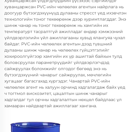
Хуванцаржсан үлдэгдлүүдийн үүсэхээс сэргийлдэг
хуванцаржсан PVC-ийн чөлөөлөх агентын найрлага нь
доогуур бүтээгдэхүүнүүд дулааны стресст үед ихэвчлэн
технологийн тоног төхөөрөмж дээр хуримтлагддаг. Энэ
шинж чанар нь тоног төхөөрөмж нь хамгийн их
температурт тасралтгүй ажилладаг өндөр хэмжээний
үйлдвэрлэлийн үйл ажиллагааны хувьд ялангуяа чухал
байдаг. PVC-ийн чөлөөлөх агентын дээд түвшний
дулааны шинж чанар нь чөлөөлөх гүйцэтгэлийг
хохироолгүйгээр хамгийн их үр ашигтай байхын тулд
боловсруулах параметрүүдийг үйлдвэрлэгчдэд
сайжруулах боломжийг олгодог бөгөөд энэ нь
бүтээгдэхүүний чанарыг сайжруулах, мөчлөгийн
хугацааг багасгахад хүргэдэг. Чанартай PVC-ийн
чөлөөлөх агент нь халуун орчинд хадгалагдаж байх үед
ч тогтмол вискозитет, цацалтын шинж чанарыг
хадгалдаг тул орчны хадгалалтын нөхцөл байдлаас үл
хамааран найдвартай ажиллагааг хангана.