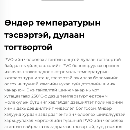
Өндөр температурын
тэсвэртэй, дулаан
тогтвортой
PVC-ийн чөлөөлөх агентын онцгой дулаан тогтвортой
байдал нь үйлдвэрлэлийн PVC боловсруулах орчинд
ихэвчлэн тохиолддог экстремаль температурын
хязгаарт туршилтанд тэсвэртэй ажиллах боломжийг
олгох нь түүний хамгийн чухал гүйцэтгэлийн шинж
чанар юм. Энэ гайхалтай шинж чанар нь урт
хугацаагаар 250°C-с дээш температурт өртсөн ч
молекулын бүтцийг хадгалдаг дэвшилтэт полимерийн
хими дахь дэвшилтийг үндэслэл болгосон. Өндөр
халуунд хурдан задардаг энгийн чөлөөлөх шийдлүүдтэй
харьцуулахад мэргэжлийн түвшний PVC-ийн чөлөөлөх
агентын найрлага нь задрахаас тэсвэртэй, хүнд нөхцөл