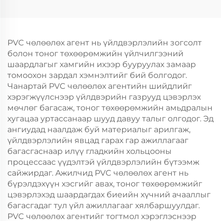
PVC чөлөөлөх агент нь үйлдвэрлэлийн зогсолт
болон тоног төхөөрөмжийн үйлчилгээний
шаардлагыг хамгийн ихээр бууруулах замаар
томоохон зардал хэмнэлтийг бий болгодог.
Чанартай PVC чөлөөлөх агентийн шийдлийг
хэрэгжүүлснээр үйлдвэрийн газрууд цэвэрлэх
мөчлөг багасаж, тоног төхөөрөмжийн амьдралын
хугацаа уртассанаар шууд давуу талыг олгодог. Эд
ангиудад наалдаж буй материалыг арилгаж,
үйлдвэрлэлийн явцад гарах гар ажиллагааг
багасгаснаар илүү гладкийн хольцооны
процессаас үүдэлтэй үйлдвэрлэлийн бүтээмж
сайжирдаг. Ажилчид PVC чөлөөлөх агент нь
бүрэлдэхүүн хэсгийг авах, тоног төхөөрөмжийг
цэвэрлэхэд шаардагдах биеийн хүчний ачааллыг
багасгадаг тул үйл ажиллагааг хялбаршуулдаг.
PVC чөлөөлөх агентийг тогтмол хэрэглэснээр