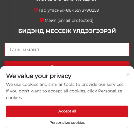
Гар утасны:
+86-13573790259
Мэйл:
[email protected]
БИДЭНД МЕССЕЖ ҮЛДЭЭГЭЭРЭЙ
Одоо илгээх
We value your privacy
We use cookies and similar tools to provide our services.
If you don't want to accept all cookies, click Personalize
Хуульчийн эрх © 2025 Орос Улаанхангай Луванхонг
cookies.
Химийн К°, Ltd. Бүх эрхүүд хадгалагдсан.
Нууцлалын
бодлого
Accept all
Personalize cookies