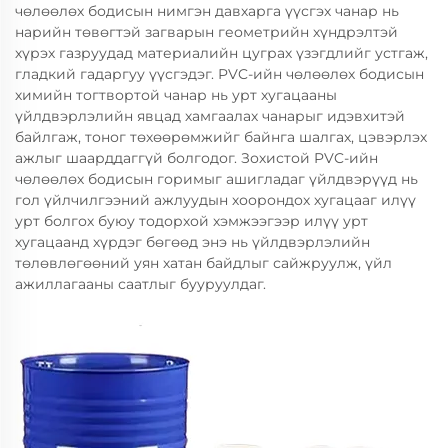
чөлөөлөх бодисын нимгэн давхарга үүсгэх чанар нь
нарийн төвөгтэй загварын геометрийн хүндрэлтэй
хүрэх газруудад материалийн цуграх үзэгдлийг устгаж,
гладкий гадаргуу үүсгэдэг. PVC-ийн чөлөөлөх бодисын
химийн тогтвортой чанар нь урт хугацааны
үйлдвэрлэлийн явцад хамгаалах чанарыг идэвхитэй
байлгаж, тоног төхөөрөмжийг байнга шалгах, цэвэрлэх
ажлыг шаарддаггүй болгодог. Зохистой PVC-ийн
чөлөөлөх бодисын горимыг ашигладаг үйлдвэрүүд нь
гол үйлчилгээний ажлуудын хоорондох хугацааг илүү
урт болгох буюу тодорхой хэмжээгээр илүү урт
хугацаанд хүрдэг бөгөөд энэ нь үйлдвэрлэлийн
төлөвлөгөөний уян хатан байдлыг сайжруулж, үйл
ажиллагааны саатлыг бууруулдаг.