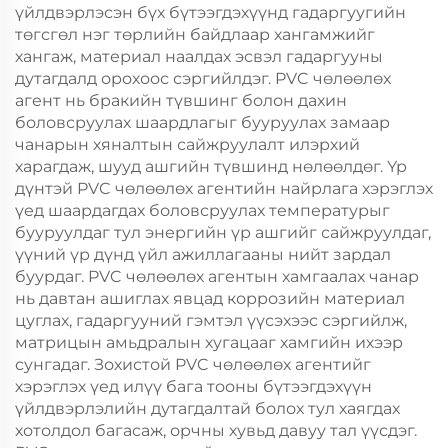
үйлдвэрлэсэн бүх бүтээгдэхүүнд гадаргуугийн
төгсгөл нэг төрлийн байдлаар хангамжийг
хангаж, материал наалдах эсвэл гадаргууны
дутагдалд орохоос сэргийлдэг. PVC чөлөөлөх
агент нь бракийн түвшинг болон дахин
боловсруулах шаардлагыг бууруулах замаар
чанарын хяналтын сайжруулалт илэрхий
харагдаж, шууд ашгийн түвшинд нөлөөлдөг. Үр
дүнтэй PVC чөлөөлөх агентийн найрлага хэрэглэх
үед шаардагдах боловсруулах температурыг
бууруулдаг тул энергийн үр ашгийг сайжруулдаг,
үүний үр дүнд үйл ажиллагааны нийт зардал
буурдаг. PVC чөлөөлөх агентын хамгаалах чанар
нь давтан ашиглах явцад коррозийн материал
цуглах, гадаргууний гэмтэл үүсэхээс сэргийлж,
матрицын амьдралын хугацааг хамгийн ихээр
сунгадаг. Зохистой PVC чөлөөлөх агентийг
хэрэглэх үед илүү бага тооны бүтээгдэхүүн
үйлдвэрлэлийн дутагдалтай болох тул хаягдах
хотолдол багасаж, орчны хувьд давуу тал үүсдэг.