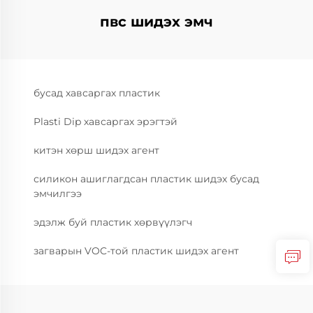
пвс шидэх эмч
бусад хавсаргах пластик
Plasti Dip хавсаргах эрэгтэй
китэн хөрш шидэх агент
силикон ашиглагдсан пластик шидэх бусад
эмчилгээ
эдэлж буй пластик хөрвүүлэгч
загварын VOC-той пластик шидэх агент