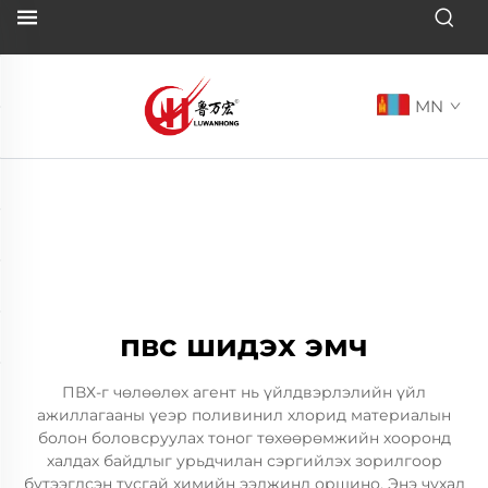
MN
пвс шидэх эмч
ПВХ-г чөлөөлөх агент нь үйлдвэрлэлийн үйл
ажиллагааны үеэр поливинил хлорид материалын
болон боловсруулах тоног төхөөрөмжийн хооронд
халдах байдлыг урьдчилан сэргийлэх зорилгоор
бүтээгдсэн тусгай химийн ээлжинд оршино. Энэ чухал