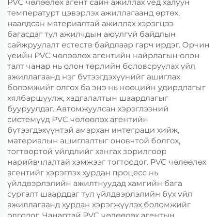
PVC чөлөөлөх агент сайн ажиллах үед халуун
температурт цэвэрлэх ажиллагаанд өртөх,
наалдсан материалтай ажиллах хэрэгцээ
багасдаг тул ажилчдын аюулгүй байдлын
сайжруулалт естеств байдлаар гарч ирдэг. Орчин
үеийн PVC чөлөөлөх агентийн найрлагын олон
талт чанар нь олон төрлийн боловсруулах үйл
ажиллагаанд нэг бүтээгдэхүүнийг ашиглах
боломжийг олгох ба энэ нь нөөцийн удирдлагыг
хялбаршуулж, хадгалалтын шаардлагыг
бууруулдаг. Автомжуулсан хэрэглээний
системүүд PVC чөлөөлөх агентийн
бүтээгдэхүүнтэй амархан интеграци хийж,
материалын ашиглалтыг оновчтой болгох,
тогтвортой үйлдлийг хангах зорилгоор
нарийвчлалтай хэмжээг тогтоодог. PVC чөлөөлөх
агентийг хэрэглэх хурдан процесс нь
үйлдвэрлэлийн ажилтнуудад хамгийн бага
сургалт шаарддаг тул үйлдвэрлэлийн бүх үйл
ажиллагаанд хурдан хэрэгжүүлэх боломжийг
олгодог. Чанартай PVC чөлөөлөх агентын