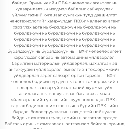
байдаг. Орчин үеийн ПВХ-г чөлөөлөх агентлаг нь
хуваарилалтын нэгдмэл байдлыг сайжруулах,
үйлчилгээний хугацааг сунгахын тулд дэвшилтэт
нанотехнологийг хамруулдаг. ПВХ-г чөлөөлөх агент
хэрэглэх арга нь бүрэлдэхүүн нь бүрэлдэхүүн нь
бүрэлдэхүүн нь бүрэлдэхүүн нь бүрэлдэхүүн нь
бүрэлдэхүүн нь бүрэлдэхүүн нь бүрэлдэхүүн нь
бүрэлдэхүүн нь бүрэлдэхүүн нь бүрэлдэхүүн нь
бүрэлдэхүүн нь бүрэлдэхүүн нь ПВХ-г чөлөөлөх агент
хэрэглэдэг салбар нь автомашины үйлдвэрлэл,
барилгын материалын үйлдвэрлэл, цахилгаан эд
ангижуудын үйлдвэрлэл, эмнэлгийн төхөөрөмжийн
үйлдвэрлэл зэрэг салбарт өргөн тархсан. ПВХ-г
чөлөөлөх бодисын үр дүн нь тоног төхөөрөмжийн
цэвэрлэх, засвар үйлчилгээний журмын үйл
ажиллагааны цаг хугацааг багасгах замаар
үйлдвэрлэлийн үр ашгийг шууд нөлөөлдөг. ПВХ-г
гаргах бодисын шимтгэл нь янз бүрийн ПВХ-гийн
бүрдэл, боловсруулалтын нөхцөлтэй нийцүүлэг
байдлыг хангахын тулд нарийн шалгалтад өртдөг.
Байгаль орчныг хамгаалах шалтгаанаар байгаль орчинд