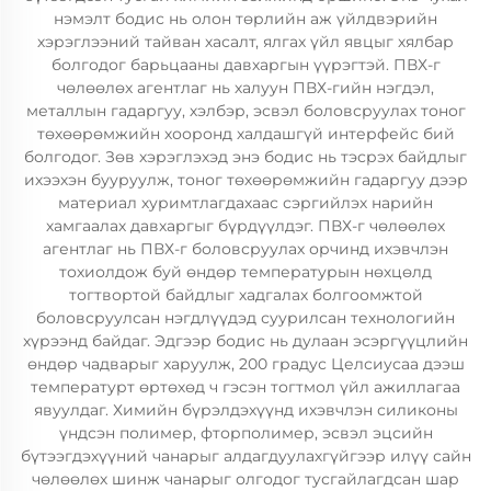
нэмэлт бодис нь олон төрлийн аж үйлдвэрийн
хэрэглээний тайван хасалт, ялгах үйл явцыг хялбар
болгодог барьцааны давхаргын үүрэгтэй. ПВХ-г
чөлөөлөх агентлаг нь халуун ПВХ-гийн нэгдэл,
металлын гадаргуу, хэлбэр, эсвэл боловсруулах тоног
төхөөрөмжийн хооронд халдашгүй интерфейс бий
болгодог. Зөв хэрэглэхэд энэ бодис нь тэсрэх байдлыг
ихээхэн бууруулж, тоног төхөөрөмжийн гадаргуу дээр
материал хуримтлагдахаас сэргийлэх нарийн
хамгаалах давхаргыг бүрдүүлдэг. ПВХ-г чөлөөлөх
агентлаг нь ПВХ-г боловсруулах орчинд ихэвчлэн
тохиолдож буй өндөр температурын нөхцөлд
тогтвортой байдлыг хадгалах болгоомжтой
боловсруулсан нэгдлүүдэд суурилсан технологийн
хүрээнд байдаг. Эдгээр бодис нь дулаан эсэргүүцлийн
өндөр чадварыг харуулж, 200 градус Целсиусаа дээш
температурт өртөхөд ч гэсэн тогтмол үйл ажиллагаа
явуулдаг. Химийн бүрэлдэхүүнд ихэвчлэн силиконы
үндсэн полимер, фторполимер, эсвэл эцсийн
бүтээгдэхүүний чанарыг алдагдуулахгүйгээр илүү сайн
чөлөөлөх шинж чанарыг олгодог тусгайлагдсан шар