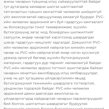
анхны чанарын түвшинд илүү сайжруулалттай байдаг
тул дутагдалд хамаарах шалгах шалтгаантай
татгалзалтын түвшин хангалттай чөлөөлөх шийдэлгүй
үйл ажиллагаатай харьцуулахад хамаагүй буурдаг. PVC-
ийн чөлөөлөх эрдэнэний өгч буй гадаргуун хамгаалалт
нь боловсруулах тоног төхөөрөмжөөс эцсийн
бүтээгдэхүүнд загас мод, бохирдлын шилжилтийг
саатуулж, өндөр чанартай хэрэглээнд шаардагдах
цэвэр гадаргуун нөхцлийг хадгалдаг. Дэвшилтэт PVC-
ийн чөлөөлөх эрдэнэний найрлагын химийн инерт
чанар нь PVC-ийн найрлагатай ямар нэгэн хүссэнгүй
урвалд орохгүй бөгөөд эцсийн бүтээгдэхүүний
материал, гадаргуун дүр төрхийг нөлөөлөхгүй байдаг.
PVC-ийн чөлөөлөх эрдэнэ тогтмол ашиглагдаж байвал
чанарын хяналтын ажилбарууд илүү хялбаршуулдаг,
учир нь урт хугацааны үйлдвэрлэлийн явцад
бүтээгдэхүүний техникийн шаардлага тогтвортой,
урьдчилан тодорхой байдаг. PVC-ийн чөлөөлөх
эрдэнэний дахин давтагдах ажиллагаа нь
үйлдвэрлэгчдэд найдвартай чанарын параметрүүдийг
бий болгох, шалгалтын шаардлагыг бууруулах
боломжийг олгодог бөгөөд бүтээгдэхүүний тогтвортой