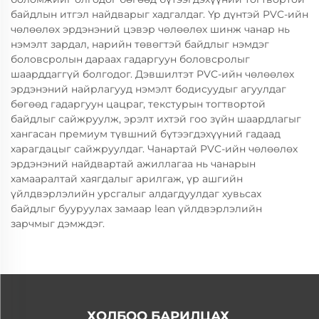
байдлын итгэл найдварыг хадгалдаг. Үр дүнтэй PVC-ийн
чөлөөлөх эрдэнэний цэвэр чөлөөлөх шинж чанар нь
нэмэлт зардал, нарийн төвөгтэй байдлыг нэмдэг
боловсролын дараах гадаргуун боловсролыг
шаарддаггүй болгодог. Дэвшилтэт PVC-ийн чөлөөлөх
эрдэнэний найрлагууд нэмэлт бодисуудыг агуулдаг
бөгөөд гадаргуун цацраг, текстурын тогтвортой
байдлыг сайжруулж, эрэлт ихтэй гоо зүйн шаардлагыг
хангасан премиум түвшний бүтээгдэхүүний гадаад
харагдацыг сайжруулдаг. Чанартай PVC-ийн чөлөөлөх
эрдэнэний найдвартай ажиллагаа нь чанарын
хамааралтай хаягдалыг арилгаж, үр ашгийн
үйлдвэрлэлийн урсгалыг алдагдуулдаг хувьсах
байдлыг бууруулах замаар lean үйлдвэрлэлийн
зарчмыг дэмждэг.
ХОЛБОО БАРИЛЦАХ