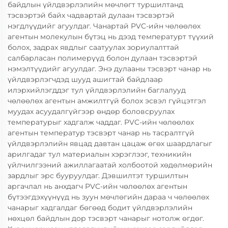
байдлын үйлдвэрлэлийн мөчлөгт туршилтанд
тэсвэртэй байх чадвартай дулаан тэсвэртэй
нэгдлүүдийг агуулдаг. Чанартай PVC-ийн чөлөөлөх
агентын молекулын бүтэц нь дээд температурт түүхий
болох, задрах явдлыг саатуулах зориулалттай
салбарласан полимерүүд болон дулаан тэсвэртэй
нэмэлтүүдийг агуулдаг. Энэ дулааны тэсвэрт чанар нь
үйлдвэрлэгчдэд шууд ашигтай байдлаар
илэрхийлэгддэг тул үйлдвэрлэлийн баглалууд
чөлөөлөх агентын амжилтгүй болох эсвэл гүйцэтгэл
муудах асуудалгүйгээр өндөр боловсруулах
температурыг хадгалж чаддаг. PVC-ийн чөлөөлөх
агентын температур тэсвэрт чанар нь тасралтгүй
үйлдвэрлэлийн явцад давтан цацаж өгөх шаардлагыг
арилгадаг тул материалын хэрэглээг, техникийн
үйлчилгээний ажиллагаатай холбоотой хөдөлмөрийн
зардлыг эрс бууруулдаг. Дэвшилтэт туршилтын
аргачлал нь анхдагч PVC-ийн чөлөөлөх агентын
бүтээгдэхүүнүүд нь зуун мөчлөгийн дараа ч чөлөөлөх
чанарыг хадгалдаг бөгөөд бодит үйлдвэрлэлийн
нөхцөл байдлын дор тэсвэрт чанарыг нотолж өгдөг.