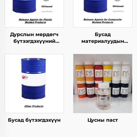
Дурслын мөрдөгч
Бусад
бүтээгдэхүүний
материалуудын
хариуцагчид
хангамжтой
бутархайг гаргах
агент
Бусад бүтээгдэхүүн
Цусны паст