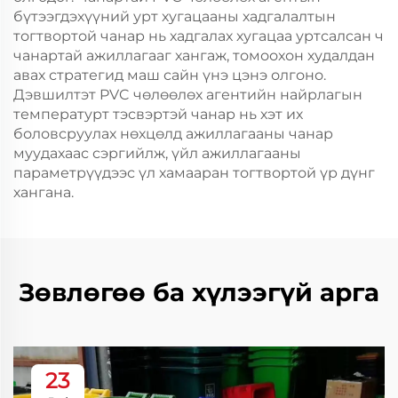
бүтээгдэхүүний урт хугацааны хадгалалтын
тогтвортой чанар нь хадгалах хугацаа уртсалсан ч
чанартай ажиллагааг хангаж, томоохон худалдан
авах стратегид маш сайн үнэ цэнэ олгоно.
Дэвшилтэт PVC чөлөөлөх агентийн найрлагын
температурт тэсвэртэй чанар нь хэт их
боловсруулах нөхцөлд ажиллагааны чанар
муудахаас сэргийлж, үйл ажиллагааны
параметрүүдээс үл хамааран тогтвортой үр дүнг
хангана.
Зөвлөгөө ба хүлээгүй арга
23