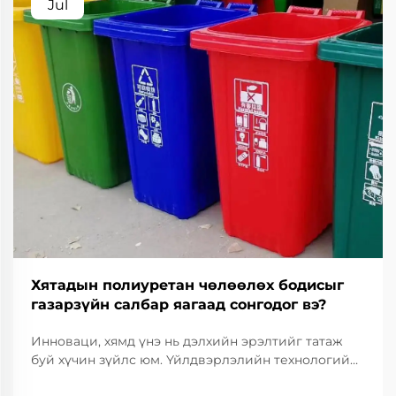
Jul
Хятадын полиуретан чөлөөлөх бодисыг
газарзүйн салбар яагаад сонгодог вэ?
Инноваци, хямд үнэ нь дэлхийн эрэлтийг татаж
буй хүчин зүйлс юм. Үйлдвэрлэлийн технологийн
салбарт үйлдвэрлэлийн чанарыг тогтвортой