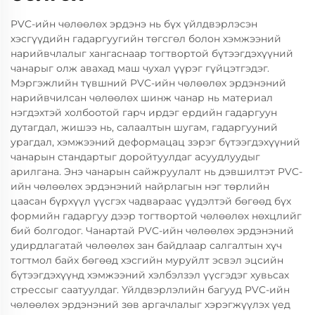
PVC-ийн чөлөөлөх эрдэнэ нь бүх үйлдвэрлэсэн
хэсгүүдийн гадаргуугийн төгсгөл болон хэмжээний
нарийвчлалыг хангаснаар тогтвортой бүтээгдэхүүний
чанарыг олж авахад маш чухал үүрэг гүйцэтгэдэг.
Мэргэжлийн түвшний PVC-ийн чөлөөлөх эрдэнэний
нарийвчилсан чөлөөлөх шинж чанар нь материал
нэгдэхтэй холбоотой гарч ирдэг ердийн гадаргуун
дутагдал, жишээ нь, салаалтын шугам, гадаргууний
урагдал, хэмжээний деформацац зэрэг бүтээгдэхүүний
чанарын стандартыг доройтуулдаг асуудлуудыг
арилгана. Энэ чанарын сайжруулалт нь дэвшилтэт PVC-
ийн чөлөөлөх эрдэнэний найрлагын нэг төрлийн
цаасан бүрхүүл үүсгэх чадвараас үүдэлтэй бөгөөд бүх
формийн гадаргуу дээр тогтвортой чөлөөлөх нөхцлийг
бий болгодог. Чанартай PVC-ийн чөлөөлөх эрдэнэний
удирдлагатай чөлөөлөх зан байдлаар салгалтын хүч
тогтмол байх бөгөөд хэсгийн муруйлт эсвэл эцсийн
бүтээгдэхүүнд хэмжээний хэлбэлзэл үүсгэдэг хувьсах
стрессыг саатуулдаг. Үйлдвэрлэлийн багууд PVC-ийн
чөлөөлөх эрдэнэний зөв аргачлалыг хэрэгжүүлэх үед