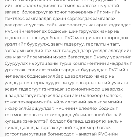
ийн чөлөөлөх бодисыг тогтмол хэрэглэх нь үнэтэй
загвар, боловсруулах тоног төхөөрөмжийг химийн
гэмтлээс хамгаалдаг, дахин сэргээгдэх хамгаалах
давхрагыг үүсгэж, сайн чөлөөлөгдөх чанарыг хадгалдаг.
PVC-ийн чөлөөлөх бодисын шингэрүүлэх чанар нь
хөдөлгөөнт хэсгүүд болон PVC материалын хоорондох
үрэлтийг бууруулж, заагч гадаргуу, гаргалтын тагт,
загварын хөндий гэх мэт газрууд дээр үүсдэг элэгдлийн
хэв маягийг хамгийн ихээр багасгадаг. Энэхүү үрэлтийг
бууруулах нь хугацааны турш компонентийн амьдралыг
уртасгаж, солих хэсгийн зардлыг бууруулдаг. PVC-ийн
чөлөөлөх бодисын хялбар цэвэрлэгдэх чанар нь
үлдэгдэл материалуудыг хатуу цэвэрлэгээний уусгагч
эсвэл гадаргууг гэмтээдэг зовхионгиноор цэвэрлэх
шаардлагагүйгээр хялбархан авч болохоор болгож,
тоног төхөөрөмжийн үйлчилгээний ажлыг хамгийн
ихээр хялбаршуулдаг. PVC-ийн чөлөөлөх бодисыг
тогтмол хэрэглэх тохиолдолд үйлчилгээний баглай
хугацаа хэмнэлттэй болдог бөгөөд, цэвэрлэх ажлын
циклд цаашдаа гаргах хүчний хөдөлмөр багасч,
зогсолтын хугацаа богиносдог. Чанартай PVC-ийн