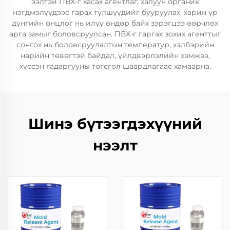
ээлтэй ПВХ-г хасах агентлаг, халуун органик
нэгдмэлүүдээс гарах түлшүүдийг бууруулах, харин үр
дүнгийн онцлог нь илүү өндөр байх зэрэгцээ өөрчлөх
арга замыг боловсруулсан. ПВХ-г гаргах зохих агенттыг
сонгох нь боловсруулалтын температур, хэлбэрийн
нарийн төвөгтэй байдал, үйлдвэрлэлийн хэмжээ,
хүссэн гадаргууны төгсгөл шаардлагаас хамаарна.
Шинэ бүтээгдэхүүний
нээлт