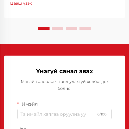
байлгахын тулд үр ашигтай байдал, нарийвчлал
Цааш үзэх
нь чухал үүрэг гүйцэтгэдэг. Хятадын полиуретан
тусгаарлагч нь тогтоогч шийдэл болж байгаа
бөгөөд...
Үнэгүй санал авах
Манай төлөөлөгч танд удахгүй холбогдох
болно.
Имэйл
0/100