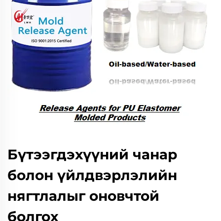
Бүтээгдэхүүний чанар
болон үйлдвэрлэлийн
нягтлалыг оновчтой
болгох