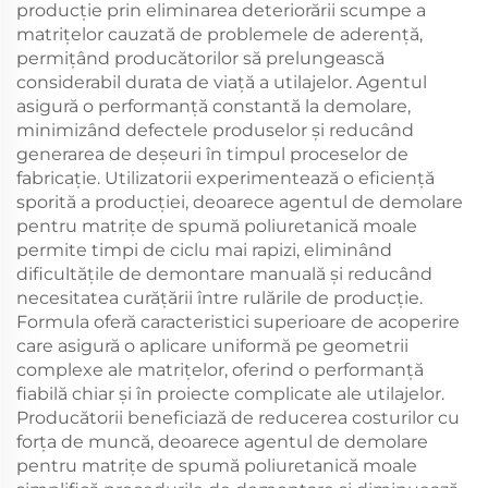
producție prin eliminarea deteriorării scumpe a
matrițelor cauzată de problemele de aderență,
permițând producătorilor să prelungească
considerabil durata de viață a utilajelor. Agentul
asigură o performanță constantă la demolare,
minimizând defectele produselor și reducând
generarea de deșeuri în timpul proceselor de
fabricație. Utilizatorii experimentează o eficiență
sporită a producției, deoarece agentul de demolare
pentru matrițe de spumă poliuretanică moale
permite timpi de ciclu mai rapizi, eliminând
dificultățile de demontare manuală și reducând
necesitatea curățării între rulările de producție.
Formula oferă caracteristici superioare de acoperire
care asigură o aplicare uniformă pe geometrii
complexe ale matrițelor, oferind o performanță
fiabilă chiar și în proiecte complicate ale utilajelor.
Producătorii beneficiază de reducerea costurilor cu
forța de muncă, deoarece agentul de demolare
pentru matrițe de spumă poliuretanică moale