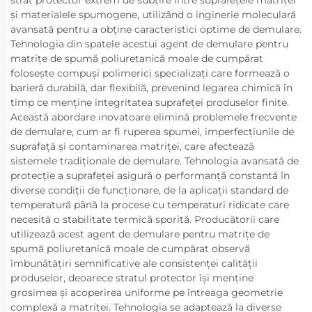
strat protector extrem de subțire între suprafețele matriței
și materialele spumogene, utilizând o inginerie moleculară
avansată pentru a obține caracteristici optime de demulare.
Tehnologia din spatele acestui agent de demulare pentru
matrițe de spumă poliuretanică moale de cumpărat
folosește compuși polimerici specializați care formează o
barieră durabilă, dar flexibilă, prevenind legarea chimică în
timp ce menține integritatea suprafeței produselor finite.
Această abordare inovatoare elimină problemele frecvente
de demulare, cum ar fi ruperea spumei, imperfecțiunile de
suprafață și contaminarea matriței, care afectează
sistemele tradiționale de demulare. Tehnologia avansată de
protecție a suprafeței asigură o performanță constantă în
diverse condiții de funcționare, de la aplicații standard de
temperatură până la procese cu temperaturi ridicate care
necesită o stabilitate termică sporită. Producătorii care
utilizează acest agent de demulare pentru matrițe de
spumă poliuretanică moale de cumpărat observă
îmbunătățiri semnificative ale consistenței calității
produselor, deoarece stratul protector își menține
grosimea și acoperirea uniforme pe întreaga geometrie
complexă a matriței. Tehnologia se adaptează la diverse