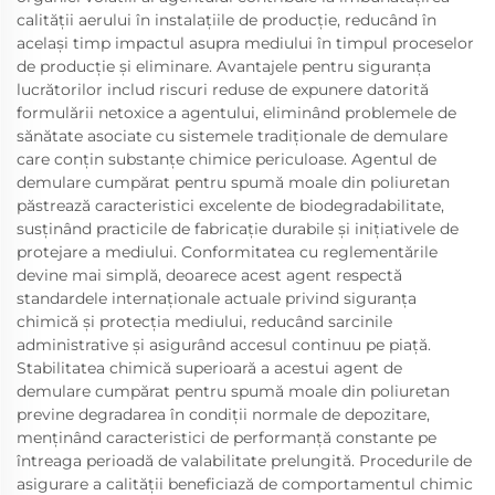
calității aerului în instalațiile de producție, reducând în
același timp impactul asupra mediului în timpul proceselor
de producție și eliminare. Avantajele pentru siguranța
lucrătorilor includ riscuri reduse de expunere datorită
formulării netoxice a agentului, eliminând problemele de
sănătate asociate cu sistemele tradiționale de demulare
care conțin substanțe chimice periculoase. Agentul de
demulare cumpărat pentru spumă moale din poliuretan
păstrează caracteristici excelente de biodegradabilitate,
susținând practicile de fabricație durabile și inițiativele de
protejare a mediului. Conformitatea cu reglementările
devine mai simplă, deoarece acest agent respectă
standardele internaționale actuale privind siguranța
chimică și protecția mediului, reducând sarcinile
administrative și asigurând accesul continuu pe piață.
Stabilitatea chimică superioară a acestui agent de
demulare cumpărat pentru spumă moale din poliuretan
previne degradarea în condiții normale de depozitare,
menținând caracteristici de performanță constante pe
întreaga perioadă de valabilitate prelungită. Procedurile de
asigurare a calității beneficiază de comportamentul chimic