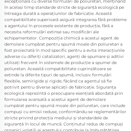
excepțională cu diverse formulări de poliuretan, menținând
în același timp standarde stricte de siguranță ecologică pe
întreaga durată a operațiunilor de fabricație. Această
compatibilitate superioară asigură integrarea fără probleme
a agentului în procesele existente de producție, fără a
necesita reformulări extinse sau modificări ale
echipamentelor. Compoziția chimică a acestui agent de
demolare cumpărat pentru spumă moale din poliuretan a
fost proiectată în mod specific pentru a evita interacțiunile
adverse cu diferiți catalizatori, agenți de spumare și aditivi
utilizați frecvent în sistemele de producție a spumei de
poliuretan. Această compatibilitate cuprinzătoare se
extinde la diferite tipuri de spumă, inclusiv formulări
flexibile, semirigide și rigide, făcând ca agentul să fie
potrivit pentru diverse aplicații de fabricație. Siguranța
ecologică reprezintă o preocupare esențială abordată prin
formularea avansată a acestui agent de demolare
cumpărat pentru spumă moale din poliuretan, care include
compuși cu emisii reduse, conformându-se reglementărilor
stricte privind protecția mediului și standardele de
siguranță în locul de muncă. Conținutul redus de compuși
organici volatili ai agentului contribuie la îmbunătățirea