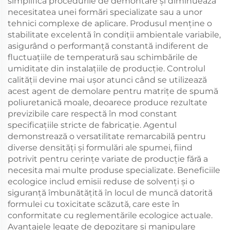
simplifică procedurile de demontare și diminuează
necesitatea unei formări specializate sau a unor
tehnici complexe de aplicare. Produsul menține o
stabilitate excelentă în condiții ambientale variabile,
asigurând o performanță constantă indiferent de
fluctuațiile de temperatură sau schimbările de
umiditate din instalațiile de producție. Controlul
calității devine mai ușor atunci când se utilizează
acest agent de demolare pentru matrițe de spumă
poliuretanică moale, deoarece produce rezultate
previzibile care respectă în mod constant
specificațiile stricte de fabricație. Agentul
demonstrează o versatilitate remarcabilă pentru
diverse densități și formulări ale spumei, fiind
potrivit pentru cerințe variate de producție fără a
necesita mai multe produse specializate. Beneficiile
ecologice includ emisii reduse de solvenți și o
siguranță îmbunătățită în locul de muncă datorită
formulei cu toxicitate scăzută, care este în
conformitate cu reglementările ecologice actuale.
Avantajele legate de depozitare și manipulare