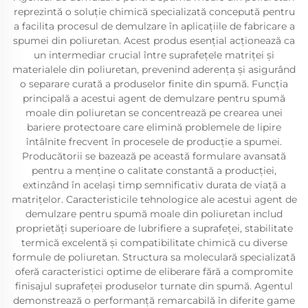
reprezintă o soluție chimică specializată concepută pentru
a facilita procesul de demulzare în aplicațiile de fabricare a
spumei din poliuretan. Acest produs esențial acționează ca
un intermediar crucial între suprafețele matriței și
materialele din poliuretan, prevenind aderența și asigurând
o separare curată a produselor finite din spumă. Funcția
principală a acestui agent de demulzare pentru spumă
moale din poliuretan se concentrează pe crearea unei
bariere protectoare care elimină problemele de lipire
întâlnite frecvent în procesele de producție a spumei.
Producătorii se bazează pe această formulare avansată
pentru a menține o calitate constantă a producției,
extinzând în același timp semnificativ durata de viață a
matrițelor. Caracteristicile tehnologice ale acestui agent de
demulzare pentru spumă moale din poliuretan includ
proprietăți superioare de lubrifiere a suprafeței, stabilitate
termică excelentă și compatibilitate chimică cu diverse
formule de poliuretan. Structura sa moleculară specializată
oferă caracteristici optime de eliberare fără a compromite
finisajul suprafeței produselor turnate din spumă. Agentul
demonstrează o performanță remarcabilă în diferite game