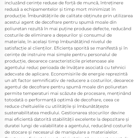
incluzând cerințe reduse de forță de muncă, întreținere
redusă a echipamentelor și timp mort minimizat în
producție. Îmbunătățirile de calitate obținute prin utilizarea
acestui agent de decofrare pentru spumă moale din
poliuretan rezultă în mai puține produse defecte, reducând
costurile de eliminare a deșeurilor și consumul de
materiale, în același timp îmbunătățind nivelul de
satisfacție al clienților. Eficiența sporită se manifestă și în
cerințe de instruire mai simple pentru personalul de
producție, deoarece caracteristicile prietenoase ale
agentului reduc perioada de învățare asociată cu tehnici
adecvate de aplicare. Economisirile de energie reprezintă
un alt factor semnificativ de reducere a costurilor, deoarece
agentul de decofrare pentru spumă moale din poliuretan
permite temperaturi mai scăzute de procesare, menținând
totodată o performanță optimă de decofrare, ceea ce
reduce cheltuielile cu utilitățile și îmbunătățește
sustenabilitatea mediului. Gestionarea stocurilor devine
mai eficientă datorită stabilității excelente la depozitare și
duratei lungi de valabilitate a agentului, reducând costurile
de stocare și necesarul de manipulare a materialelor.