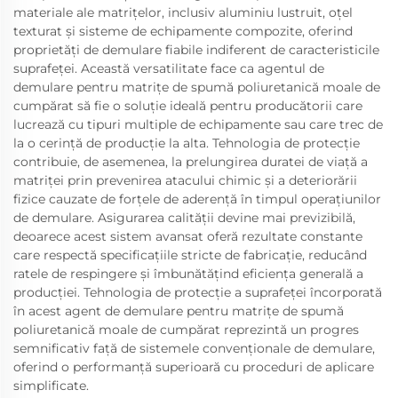
materiale ale matrițelor, inclusiv aluminiu lustruit, oțel
texturat și sisteme de echipamente compozite, oferind
proprietăți de demulare fiabile indiferent de caracteristicile
suprafeței. Această versatilitate face ca agentul de
demulare pentru matrițe de spumă poliuretanică moale de
cumpărat să fie o soluție ideală pentru producătorii care
lucrează cu tipuri multiple de echipamente sau care trec de
la o cerință de producție la alta. Tehnologia de protecție
contribuie, de asemenea, la prelungirea duratei de viață a
matriței prin prevenirea atacului chimic și a deteriorării
fizice cauzate de forțele de aderență în timpul operațiunilor
de demulare. Asigurarea calității devine mai previzibilă,
deoarece acest sistem avansat oferă rezultate constante
care respectă specificațiile stricte de fabricație, reducând
ratele de respingere și îmbunătățind eficiența generală a
producției. Tehnologia de protecție a suprafeței încorporată
în acest agent de demulare pentru matrițe de spumă
poliuretanică moale de cumpărat reprezintă un progres
semnificativ față de sistemele convenționale de demulare,
oferind o performanță superioară cu proceduri de aplicare
simplificate.