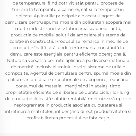
de temperatură, fiind potrivit atât pentru procese de
turnare la temperatura camerei, cât și la temperaturi
ridicate. Aplicațiile principale ale acestui agent de
demulzare pentru spumă moale din poliuretan acoperă mai
multe industrii, inclusiv fabricarea scaunelor auto,
producția de mobilă, soluții de ambalare și sisteme de
izolație în construcții. Produsul se remarcă în mediile de
producție înaltă rată, unde performanța constantă la
demulzare este esențială pentru eficiența operațională.
Natura sa versatilă permite aplicarea pe diverse materiale
de matriță, inclusiv aluminiu, oțel și sisteme de utilaje
compozite. Agentul de demulzare pentru spumă moale din
poliuretan oferă rate excepționale de acoperire, reducând
consumul de material, menținând în același timp
proprietățile eficiente de eliberare pe durata ciclurilor lungi
de producție. Această soluție rentabilă minimizează opririle
neprogramate în producție asociate cu curățarea și
întreținerea matrițelor, influențând direct productivitatea și
profitabilitatea procesului de fabricație.