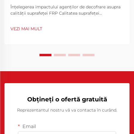
Înțelegerea impactului agenților de decofrare asupra
calității suprafeței FRP Calitatea suprafeței
compozitelor din polimeri armate cu fibră (FRP) joacă
un rol crucial atât estetic, cât și funcțional. Agenții de
VEZI MAI MULT
decofrare pentru FRP sunt componente
fundamentale în procesul de...
Obțineți o ofertă gratuită
Reprezentantul nostru vă va contacta în curând.
Email