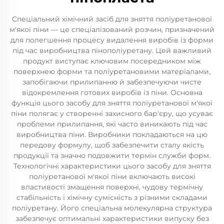
Спеціальний хімічний засіб для зняття поліуретанової
м'якої піни — це спеціалізований розчин, призначений
для полегшення процесу видалення виробів із форми
під час виробництва пінополіуретану. Цей важливий
продукт виступає ключовим посередником між
поверхнею форми та поліуретановими матеріалами,
запобігаючи прилипанню й забезпечуючи чисте
відокремлення готових виробів із піни. Основна
функція цього засобу для зняття поліуретанової м'якої
піни полягає у створенні захисного бар'єру, що усуває
проблеми прилипання, які часто виникають під час
виробництва піни. Виробники покладаються на цю
передову формулу, щоб забезпечити сталу якість
продукції та значно подовжити термін служби форм.
Технологічні характеристики цього засобу для зняття
поліуретанової м'якої піни включають високі
властивості змащення поверхні, чудову термічну
стабільність і хімічну сумісність з різними складами
поліуретану. Його спеціальна молекулярна структура
забезпечує оптимальні характеристики випуску без