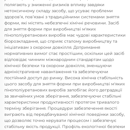
полягають у зниженні ризиків впливу завдяки
нетоксичному складу засобу, що усуває проблеми
здоров’я, пов’язані з традиційними системами зняття
форми, які містять небезпечні хімічні речовини. Засіб
для зняття форми при виробництві м'яких
пінополіуретанових виробів має чудові характеристики
біорозкладання, що сприяє сталому виробництву та
ініціативам з охорони довкілля. Дотримання
нормативних вимог стає простішим, оскільки цей засіб
відповідає чинним міжнародним стандартам щодо
хімічної безпеки та охорони довкілля, зменшуючи
адміністративне навантаження та забезпечуючи
постійний доступ до ринку. Висока хімічна стабільність
цього засобу для зняття форми при виробництві м'яких
пінополіуретанових виробів запобігає його деградації
за звичайних умов зберігання, забезпечуючи стабільні
характеристики продуктивності протягом тривалого
терміну зберігання. Процедури забезпечення якості
виграють від передбачуваної хімічної поведінки засобу,
що дозволяє точно керувати процесом і забезпечує
стабільну якість продукції. Профіль екологічної безпеки