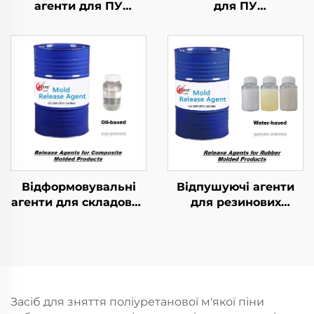
агенти для ПУ
для ПУ
гнучких пінкових
напівжорстких
виробів
піномасивних виробів
Відформовувальні
Відпушуючі агенти
агенти для складових
для резинових
формованих виробів
витворів методом
формування
Засіб для зняття поліуретанової м'якої піни