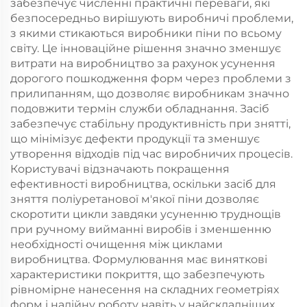
забезпечує численні практичні переваги, які
безпосередньо вирішують виробничі проблеми,
з якими стикаються виробники піни по всьому
світу. Це інноваційне рішення значно зменшує
витрати на виробництво за рахунок усунення
дорогого пошкодження форм через проблеми з
прилипанням, що дозволяє виробникам значно
подовжити термін служби обладнання. Засіб
забезпечує стабільну продуктивність при знятті,
що мінімізує дефекти продукції та зменшує
утворення відходів під час виробничих процесів.
Користувачі відзначають покращення
ефективності виробництва, оскільки засіб для
зняття поліуретанової м'якої піни дозволяє
скоротити цикли завдяки усуненню труднощів
при ручному вийманні виробів і зменшенню
необхідності очищення між циклами
виробництва. Формулювання має виняткові
характеристики покриття, що забезпечують
рівномірне нанесення на складних геометріях
форм і надійну роботу навіть у найскладніших