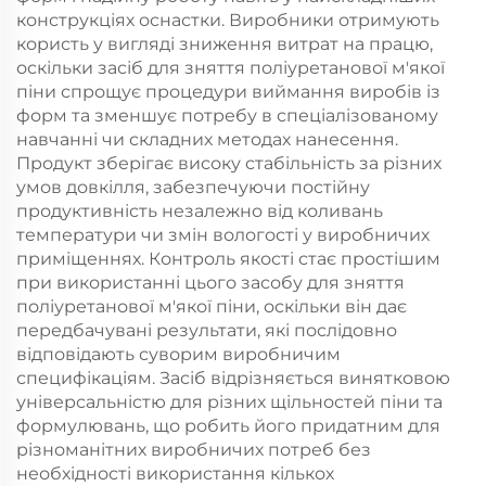
конструкціях оснастки. Виробники отримують
користь у вигляді зниження витрат на працю,
оскільки засіб для зняття поліуретанової м'якої
піни спрощує процедури виймання виробів із
форм та зменшує потребу в спеціалізованому
навчанні чи складних методах нанесення.
Продукт зберігає високу стабільність за різних
умов довкілля, забезпечуючи постійну
продуктивність незалежно від коливань
температури чи змін вологості у виробничих
приміщеннях. Контроль якості стає простішим
при використанні цього засобу для зняття
поліуретанової м'якої піни, оскільки він дає
передбачувані результати, які послідовно
відповідають суворим виробничим
специфікаціям. Засіб відрізняється винятковою
універсальністю для різних щільностей піни та
формулювань, що робить його придатним для
різноманітних виробничих потреб без
необхідності використання кількох