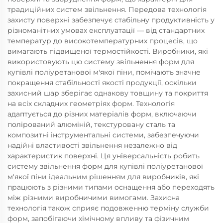
традиційних систем звільнення. Передова технологія
захисту поверхні забезпечує стабільну продуктивність у
різноманітних умовах експлуатації — від стандартних
температур до високотемпературних процесів, що
вимагають підвищеної термостійкості. Виробники, які
використовують цю систему звільнення форм для
купівлі поліуретанової м'якої піни, помічають значне
покращення стабільності якості продукції, оскільки
захисний шар зберігає однакову товщину та покриття
на всіх складних геометріях форм. Технологія
адаптується до різних матеріалів форм, включаючи
полірований алюміній, текстуровану сталь та
композитні інструментальні системи, забезпечуючи
надійні властивості звільнення незалежно від
характеристик поверхні. Ця універсальність робить
систему звільнення форм для купівлі поліуретанової
м'якої піни ідеальним рішенням для виробників, які
працюють з різними типами оснащення або переходять
між різними виробничими вимогами. Захисна
технологія також сприяє подовженню терміну служби
форм, запобігаючи хімічному впливу та фізичним