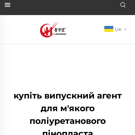
UK
купіть випускний агент
для м'якого
поліуретанового
пінопласта