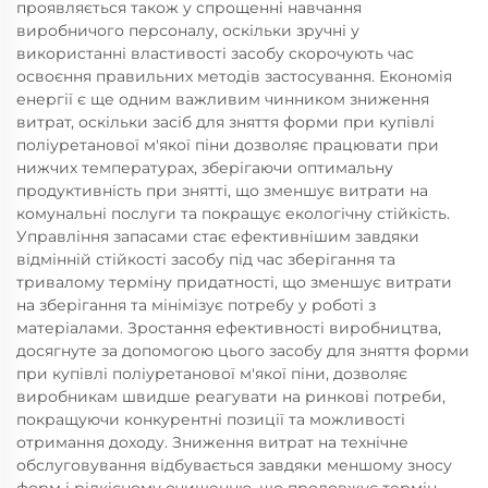
проявляється також у спрощенні навчання
виробничого персоналу, оскільки зручні у
використанні властивості засобу скорочують час
освоєння правильних методів застосування. Економія
енергії є ще одним важливим чинником зниження
витрат, оскільки засіб для зняття форми при купівлі
поліуретанової м'якої піни дозволяє працювати при
нижчих температурах, зберігаючи оптимальну
продуктивність при знятті, що зменшує витрати на
комунальні послуги та покращує екологічну стійкість.
Управління запасами стає ефективнішим завдяки
відмінній стійкості засобу під час зберігання та
тривалому терміну придатності, що зменшує витрати
на зберігання та мінімізує потребу у роботі з
матеріалами. Зростання ефективності виробництва,
досягнуте за допомогою цього засобу для зняття форми
при купівлі поліуретанової м'якої піни, дозволяє
виробникам швидше реагувати на ринкові потреби,
покращуючи конкурентні позиції та можливості
отримання доходу. Зниження витрат на технічне
обслуговування відбувається завдяки меншому зносу