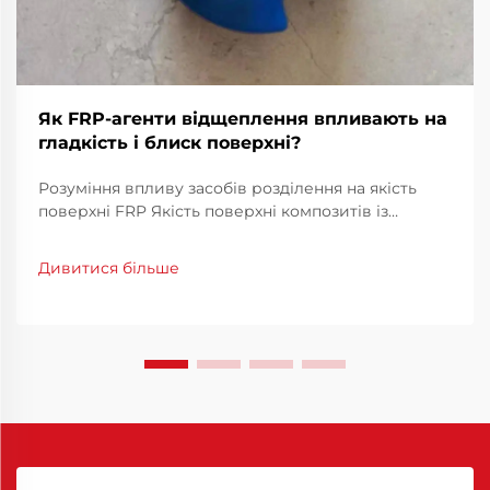
Як FRP-агенти відщеплення впливають на
гладкість і блиск поверхні?
Розуміння впливу засобів розділення на якість
поверхні FRP Якість поверхні композитів із
полімерними матрицями, армованими волокном
(FRP), відіграє ключову роль як у естетичному, так
Дивитися більше
і в експлуатаційному аспектах. Засоби розділення
форм для FRP є основними компонентами в
процесі виготовлення...