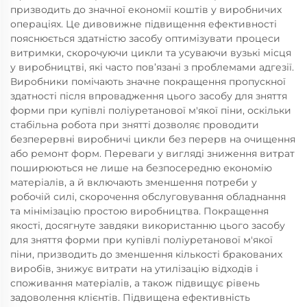
призводить до значної економії коштів у виробничих
операціях. Це дивовижне підвищення ефективності
пояснюється здатністю засобу оптимізувати процеси
витримки, скорочуючи цикли та усуваючи вузькі місця
у виробництві, які часто пов’язані з проблемами адгезії.
Виробники помічають значне покращення пропускної
здатності після впровадження цього засобу для зняття
форми при купівлі поліуретанової м'якої піни, оскільки
стабільна робота при знятті дозволяє проводити
безперервні виробничі цикли без перерв на очищення
або ремонт форм. Переваги у вигляді зниження витрат
поширюються не лише на безпосередню економію
матеріалів, а й включають зменшення потреби у
робочій силі, скорочення обслуговування обладнання
та мінімізацію простою виробництва. Покращення
якості, досягнуте завдяки використанню цього засобу
для зняття форми при купівлі поліуретанової м'якої
піни, призводить до зменшення кількості бракованих
виробів, знижує витрати на утилізацію відходів і
споживання матеріалів, а також підвищує рівень
задоволення клієнтів. Підвищена ефективність