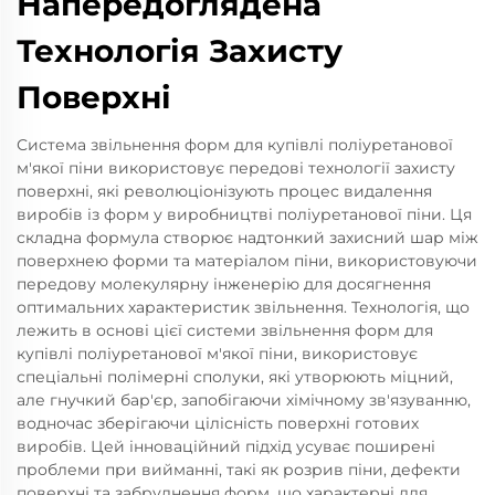
Напередоглядена
Технологія Захисту
Поверхні
Система звільнення форм для купівлі поліуретанової
м'якої піни використовує передові технології захисту
поверхні, які революціонізують процес видалення
виробів із форм у виробництві поліуретанової піни. Ця
складна формула створює надтонкий захисний шар між
поверхнею форми та матеріалом піни, використовуючи
передову молекулярну інженерію для досягнення
оптимальних характеристик звільнення. Технологія, що
лежить в основі цієї системи звільнення форм для
купівлі поліуретанової м'якої піни, використовує
спеціальні полімерні сполуки, які утворюють міцний,
але гнучкий бар'єр, запобігаючи хімічному зв'язуванню,
водночас зберігаючи цілісність поверхні готових
виробів. Цей інноваційний підхід усуває поширені
проблеми при вийманні, такі як розрив піни, дефекти
поверхні та забруднення форм, що характерні для