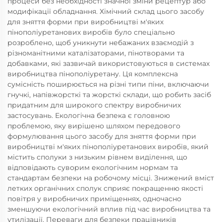
процеси без необхідності значної зміни рецептур або
модифікації обладнання. Хімічний склад цього засобу
для зняття форми при виробництві м'яких
пінополіуретанових виробів було спеціально
розроблено, щоб уникнути небажаних взаємодій з
різноманітними каталізаторами, пінотворами та
добавками, які зазвичай використовуються в системах
виробництва пінополіуретану. Ця комплексна
сумісність поширюється на різні типи піни, включаючи
гнучкі, напівжорсткі та жорсткі склади, що робить засіб
придатним для широкого спектру виробничих
застосувань. Екологічна безпека є головною
проблемою, яку вирішено шляхом передового
формулювання цього засобу для зняття форми при
виробництві м'яких пінополіуретанових виробів, який
містить сполуки з низьким рівнем виділення, що
відповідають суворим екологічним нормам та
стандартам безпеки на робочому місці. Знижений вміст
летких органічних сполук сприяє покращенню якості
повітря у виробничих приміщеннях, одночасно
зменшуючи екологічний вплив під час виробництва та
утилізації. Переваги для безпеки працівників