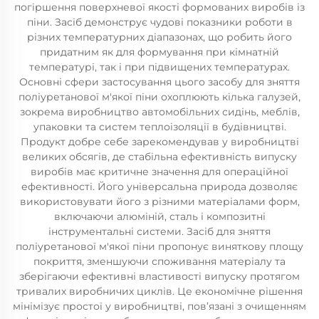
погіршення поверхневої якості формованих виробів із
піни. Засіб демонструє чудові показники роботи в
різних температурних діапазонах, що робить його
придатним як для формування при кімнатній
температурі, так і при підвищених температурах.
Основні сфери застосування цього засобу для зняття
поліуретанової м'якої піни охоплюють кілька галузей,
зокрема виробництво автомобільних сидінь, меблів,
упаковки та систем теплоізоляції в будівництві.
Продукт добре себе зарекомендував у виробництві
великих обсягів, де стабільна ефективність випуску
виробів має критичне значення для операційної
ефективності. Його універсальна природа дозволяє
використовувати його з різними матеріалами форм,
включаючи алюміній, сталь і композитні
інструментальні системи. Засіб для зняття
поліуретанової м'якої піни пропонує виняткову площу
покриття, зменшуючи споживання матеріалу та
зберігаючи ефективні властивості випуску протягом
тривалих виробничих циклів. Це економічне рішення
мінімізує простої у виробництві, пов’язані з очищенням