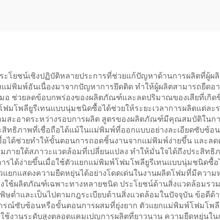
ประโยชน์เชิงปฏิบัติหลายประการที่ช่วยแก้ปัญหาด้านการผลิตที่ผู้ผ
ิมพ์อันเนื่องมาจากปัญหาการยึดติด ทำให้ผู้ผลิตสามารถยืดอายุ
อ ช่วยลดข้อบกพร่องของผลิตภัณฑ์และลดปริมาณของเสียที่เกิดขึ
มพ์โฟมโพลียูรีเทนแบบนุ่มชนิดซื้อได้ช่วยให้ระยะเวลาการผลิตแต่
มสะอาดระหว่างรอบการผลิต สูตรของผลิตภัณฑ์มีคุณสมบัติในการ
ระสิทธิภาพที่เชื่อถือได้แม้ในแม่พิมพ์ที่ออกแบบอย่างละเอียดซับซ
ิดซื้อได้ช่วยทำให้ขั้นตอนการถอดชิ้นงานจากแม่พิมพ์ง่ายขึ้น แ
ี่ยมภายใต้สภาวะแวดล้อมที่เปลี่ยนแปลง ทำให้มั่นใจได้ถึงประสิทธิ
้ง่ายขึ้นเมื่อใช้ตัวแยกแม่พิมพ์โฟมโพลียูรีเทนแบบนุ่มชนิดซื้อ
ง ตัวแยกแสดงความยืดหยุ่นได้อย่างโดดเด่นในงานผลิตโฟมที่มีคว
งใช้ผลิตภัณฑ์เฉพาะทางหลายชนิด ประโยชน์ด้านสิ่งแวดล้อมร
ิษต่ำและเป็นไปตามกฎระเบียบด้านสิ่งแวดล้อมในปัจจุบัน ข้อดีด้า
กรณ์ซับซ้อนหรือขั้นตอนการผสมที่ยุ่งยาก ตัวแยกแม่พิมพ์โฟมโพลียูร
ช้งานระดับสูงตลอดแคมเปญการผลิตที่ยาวนาน ความยืดหยุ่นในการผล