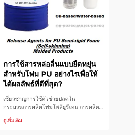
การใช้สารหล่อลื่นแบบยืดหยุ่น
ตัว
สำหรับโฟม PU อย่างไรเพื่อให้
ปรั
ได้ผลลัพธ์ที่ดีที่สุด?
พิม
เชี่ยวชาญการใช้ตัวช่วยปลดใน
เพิ่
กระบวนการผลิตโฟมโพลียูรีเทน การผลิต
อุตส
ผลิตภัณฑ์โฟมยืดหยุ่นโพลียูรีเทนให้สำเร็จ
อุต
ดูเพิ่มเติม
ดูเพิ่
ขึ้นอยู่กับการใช้ตัวช่วยปลดอย่างถูกต้อง
ต่อเ
สารเคมีเฉพาะทางเหล่านี้มีบทบาทสำคัญ...
ยกร