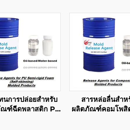
ทนการปล่อยสำหรับ
สารหล่อลื่นสำหร
ภัณฑ์ฉีดพลาสติก PU
ผลิตภัณฑ์คอมโพส
เซมิริกิดโฟม
หล่อ