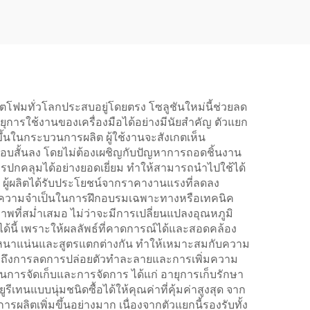
ลิตโฟมทั่วโลกประสบอยู่โดยตรง โซลูชันใหม่นี้ช่วยลด
การใช้งานของเครื่องมือได้อย่างมีนัยสำคัญ ตัวแยก
้นในกระบวนการผลิต ผู้ใช้งานจะสังเกตเห็น
ละรอบสั้นลง โดยไม่ต้องเผชิญกับปัญหาการถอดชิ้นงาน
ปกคลุมได้อย่างยอดเยี่ยม ทำให้สามารถนำไปใช้ได้
้อน ผู้ผลิตได้รับประโยชน์จากราคางานแรงที่ลดลง
ละลดความจำเป็นในการฝึกอบรมเฉพาะทางหรือเทคนิค
ภาพที่สม่ำเสมอ ไม่ว่าจะมีการเปลี่ยนแปลงอุณหภูมิ
ได้นี้ เพราะให้ผลลัพธ์ที่คาดการณ์ได้และสอดคล้อง
ามหนาแน่นและสูตรแตกต่างกัน ทำให้เหมาะสมกับความ
วมถึงการลดการปล่อยตัวทำละลายและการเพิ่มความ
นการจัดเก็บและการจัดการ ได้แก่ อายุการเก็บรักษา
ีเทนแบบนุ่มชนิดซื้อได้ให้คุณค่าที่คุ้มค่าสูงสุด จาก
ิตเพิ่มขึ้นอย่างมาก เนื่องจากตัวแยกนี้รองรับทั้ง