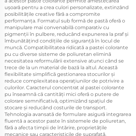
a acestor paste colorante permite amestecarea
ușoară pentru a crea culori personalizate, extinzând
posibilitățile creative fără a compromite
performanța. Formatul sub formă de pastă oferă o
manipulare mai convenabilă comparativ cu
pigmenții în pulbere, reducând expunerea la praf și
îmbunătățind condițiile de siguranță în locul de
muncă. Compatibilitatea ridicată a pastei colorante
pu cu diverse sisteme de poliuretan elimină
necesitatea reformulării extensive atunci când se
trece de la un material de bază la altul. Această
flexibilitate simplifică gestionarea stocurilor și
reduce complexitatea operațiunilor de potrivire a
culorilor. Caracterul concentrat al pastei colorante
pu înseamnă că cantități mici oferă o putere de
colorare semnificativă, optimizând spațiul de
stocare și reducând costurile de transport.
Tehnologia avansată de formulare asigură integrarea
fluentă a acestor paste în sistemele de poliuretan,
fără a afecta timpii de întărire, proprietățile
mecanice sau caracteristicile de suprafață.