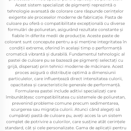
Acest sistem specializat de pigmenți reprezintă o
tehnologie avansată de colorare care răspunde cerințelor
exigente ale proceselor moderne de fabricație. Pasta de
culoare pu oferă o compatibilitate excepțională cu diverse
formulări de poliuretan, asigurând rezultate constante și
fiabile în diferite medii de producție. Aceste paste de
colorant sunt concepute pentru a-și menține integritatea în
condiții extreme, oferind în același timp o performanță
cromatică vibrantă și durabilă. Fundamentul tehnologic al
pastei de culoare pu se bazează pe pigmenți selectați cu
grijă, dispersați prin tehnici moderne de măcinare. Acest
proces asigură o distribuție optimă a dimensiunii
particulelor, care influențează direct intensitatea culorii,
opacitatea și caracteristicile generale de performanță.
Formularea pastei include aditivi specializați care
îmbunătățesc compatibilitatea cu sistemele de poliuretan,
prevenind probleme comune precum sedimentarea,
scurgerea sau migrația culorii. Atunci când alegeți să
cumpărați pastă de culoare pu, aveți acces la un sistem
complet de potrivire a culorilor, care susține atât cerințele
standard, cât și cele personalizate. Gama de aplicații pentru