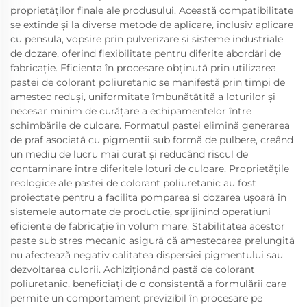
proprietăților finale ale produsului. Această compatibilitate
se extinde și la diverse metode de aplicare, inclusiv aplicare
cu pensula, vopsire prin pulverizare și sisteme industriale
de dozare, oferind flexibilitate pentru diferite abordări de
fabricație. Eficiența în procesare obținută prin utilizarea
pastei de colorant poliuretanic se manifestă prin timpi de
amestec reduși, uniformitate îmbunătățită a loturilor și
necesar minim de curățare a echipamentelor între
schimbările de culoare. Formatul pastei elimină generarea
de praf asociată cu pigmenții sub formă de pulbere, creând
un mediu de lucru mai curat și reducând riscul de
contaminare între diferitele loturi de culoare. Proprietățile
reologice ale pastei de colorant poliuretanic au fost
proiectate pentru a facilita pomparea și dozarea ușoară în
sistemele automate de producție, sprijinind operațiuni
eficiente de fabricație în volum mare. Stabilitatea acestor
paste sub stres mecanic asigură că amestecarea prelungită
nu afectează negativ calitatea dispersiei pigmentului sau
dezvoltarea culorii. Achiziționând pastă de colorant
poliuretanic, beneficiați de o consistență a formulării care
permite un comportament previzibil în procesare pe