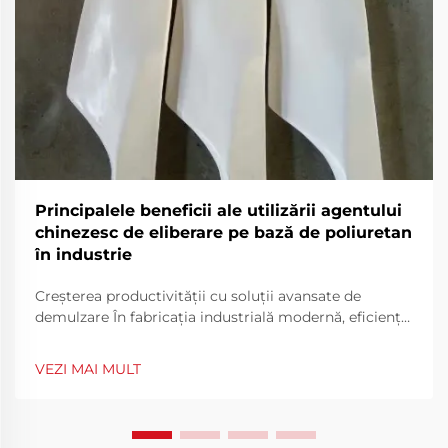
Principalele beneficii ale utilizării agentului
chinezesc de eliberare pe bază de poliuretan
în industrie
Creșterea productivității cu soluții avansate de
demulzare În fabricația industrială modernă, eficiența
și performanța materialelor sunt fundamentale
pentru menținerea competitivității. Unul dintre
VEZI MAI MULT
instrumentele esențiale care contribuie la eficiența
producției îl reprezintă utilizarea demulzanților...