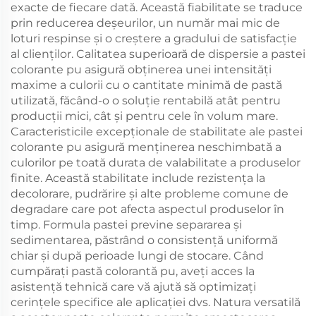
exacte de fiecare dată. Această fiabilitate se traduce
prin reducerea deșeurilor, un număr mai mic de
loturi respinse și o creștere a gradului de satisfacție
al clienților. Calitatea superioară de dispersie a pastei
colorante pu asigură obținerea unei intensități
maxime a culorii cu o cantitate minimă de pastă
utilizată, făcând-o o soluție rentabilă atât pentru
producții mici, cât și pentru cele în volum mare.
Caracteristicile excepționale de stabilitate ale pastei
colorante pu asigură menținerea neschimbată a
culorilor pe toată durata de valabilitate a produselor
finite. Această stabilitate include rezistența la
decolorare, pudrărire și alte probleme comune de
degradare care pot afecta aspectul produselor în
timp. Formula pastei previne separarea și
sedimentarea, păstrând o consistență uniformă
chiar și după perioade lungi de stocare. Când
cumpărați pastă colorantă pu, aveți acces la
asistență tehnică care vă ajută să optimizați
cerințele specifice ale aplicației dvs. Natura versatilă