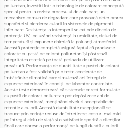
poliuretan, investiți într-o tehnologie de colorare concepută
special pentru a rezista procesului de calcinare, un
mecanism comun de degradare care provoacă deteriorarea
suprafeței și pierderea culorii în sistemele de pigmenți
inferioare. Rezistența la intemperii se extinde dincolo de
protecția UV, incluzând rezistență la umiditate, cicluri de
temperatură și expunere chimică la poluanți atmosferici.
Această protecție completă asigură faptul că produsele
colorate cu pastă de colorat poliuretan își păstrează
integritatea estetică pe toată perioada de utilizare
prevăzută. Performanța de durabilitate a pastei de colorat
poliuretan a fost validată prin teste accelerate de
îmbătrânire climatică care simulează ani întregi de
expunere exterioară în condiții de laborator controlate.
Aceste teste demonstrează că sistemele corect formulate
cu pastă de colorat poliuretan pot depăși zece ani de
expunere exterioară, menținând niveluri acceptabile de
retenție a culorii. Această durabilitate excepțională se
traduce prin cerințe reduse de întreținere, costuri mai mici
pe întregul ciclu de viață și o satisfacție sporită a clienților
finali care doresc o performanță de lungă durată a culorii