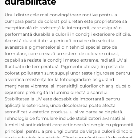
durabilitate
Unul dintre cele mai convingătoare motive pentru a
cumpăra pastă de colorat poliuretan este proprietatea sa
excepțională de rezistență la intemperii, care asigură o
performanță durabilă a culorii în condiții exterioare dificile.
Această durabilitate superioară provine din selecția
avansată a pigmentelor și din tehnici specializate de
formulare, care creează un sistem de colorare robust,
capabil să reziste la condiții meteo extreme, radiații UV și
fluctuații de temperatură. Pigmenții utilizați în pasta de
colorat poliuretan sunt supuși unor teste riguroase pentru
a verifica rezistența lor la fotodegradare, asigurând
menținerea vibranței și intensității culorilor chiar și după o
expunere prelungită la lumina directă a soarelui.
Stabilitatea la UV este deosebit de importantă pentru
aplicațiile exterioare, unde decolorarea poate afecta
semnificativ estetica produsului și valoarea sa de piață.
Tehnologia de formulare include stabilizatori avansați ai
luminii și antioxidanți care acționează sinergic cu pigmenții
principali pentru a prelungi durata de viață a culorii dincolo
de standardele industriale. Când cumpărați pastă de colorat