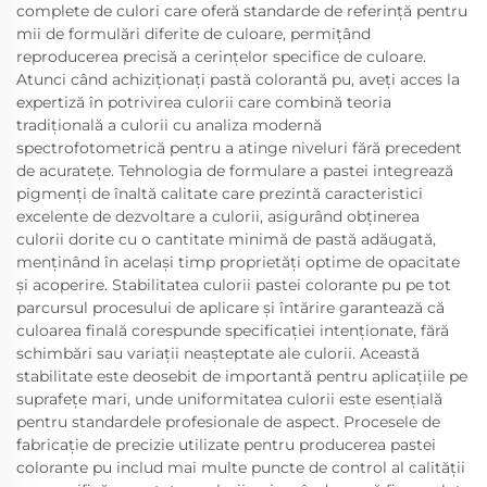
complete de culori care oferă standarde de referință pentru
mii de formulări diferite de culoare, permițând
reproducerea precisă a cerințelor specifice de culoare.
Atunci când achiziționați pastă colorantă pu, aveți acces la
expertiză în potrivirea culorii care combină teoria
tradițională a culorii cu analiza modernă
spectrofotometrică pentru a atinge niveluri fără precedent
de acuratețe. Tehnologia de formulare a pastei integrează
pigmenți de înaltă calitate care prezintă caracteristici
excelente de dezvoltare a culorii, asigurând obținerea
culorii dorite cu o cantitate minimă de pastă adăugată,
menținând în același timp proprietăți optime de opacitate
și acoperire. Stabilitatea culorii pastei colorante pu pe tot
parcursul procesului de aplicare și întărire garantează că
culoarea finală corespunde specificației intenționate, fără
schimbări sau variații neașteptate ale culorii. Această
stabilitate este deosebit de importantă pentru aplicațiile pe
suprafețe mari, unde uniformitatea culorii este esențială
pentru standardele profesionale de aspect. Procesele de
fabricație de precizie utilizate pentru producerea pastei
colorante pu includ mai multe puncte de control al calității