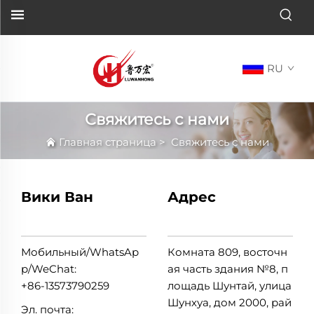
RU
Свяжитесь с нами
Главная страница
>
Свяжитесь с нами
Вики Ван
Адрес
Мобильный/WhatsAp
Комната 809, восточн
p/WeChat:
ая часть здания №8, п
+86-13573790259
лощадь Шунтай, улица
Шунхуа, дом 2000, рай
Эл. почта: