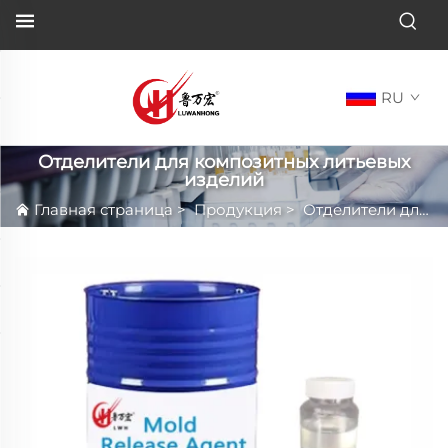
RU
Отделители для композитных литьевых
изделий
Главная страница
>
Продукция
>
Отделители для композитных литьевых изделий