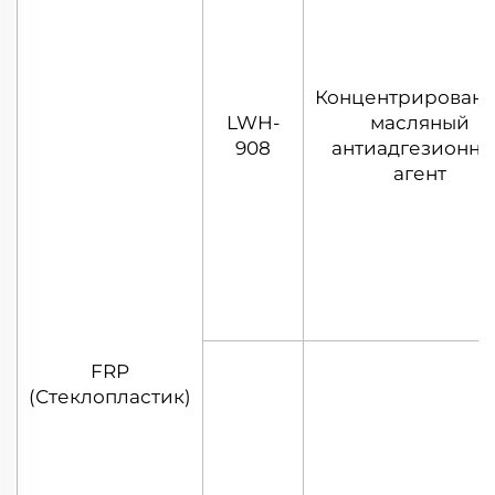
Концентрирован
LWH-
масляный
908
антиадгезионн
агент
FRP
(Стеклопластик)