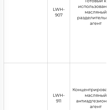
Готовый к
использован
LWH-
масляный
907
разделительн
агент
Концентрирова
LWH-
масляный
911
антиадгезион
агент