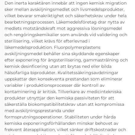
Den inerta karaktären innebär att ingen kemisk migration
sker mellan avskiljningsmedlet och livsmedelsprodukter,
vilket bevarar smakriktighet och säkerhetskrav under hela
bearbetningsprocessen. Läkemedelsföretag drar nytta av
medlets motståndskraft mot aggressiva lösningsmedel
och rengöringskemikalier som används vid validering och
sterilisering, vilket krävs för efterlevnad i
läkemedelsproduktion. Fluorpolymerplastens
avskiljningsmedel behåller sina skyddande egenskaper
efter exponering för ångsterilisering, gammastrålning och
kemisk desinficering utan att brytas ned eller bilda
hälsofarliga biprodukter. Kvalitetssäkringsavdelningar
uppskattar den konsekventa prestandan som eliminerar
variabler i produktionsprocesser där kontroll av
kontaminering är kritisk. Tillverkare av medicintekniska
produkter utnyttjar den kemiska passiviteten för att
säkerställa biokompatibilitetskrav utan att kompromissa
med avskiljningsprestanda under
formsprutningsoperationer. Stabiliteten under hårda
kemiska exponeringsförhållanden minskar behovet av
frekvent återapplikation, vilket sänker driftskostnader och