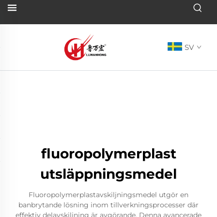
SV
fluoropolymerplast
utsläppningsmedel
Fluoropolymerplastavskiljningsmedel utgör en
banbrytande lösning inom tillverkningsprocesser där
effektiv delavskiljning är avgörande. Denna avancerade