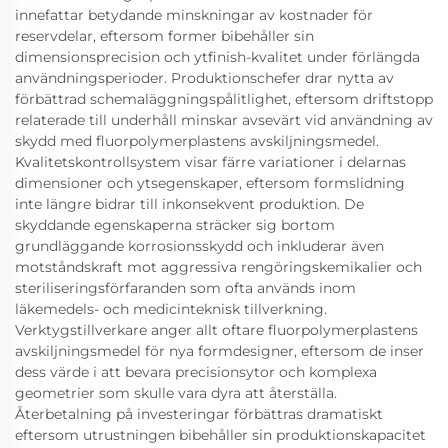
innefattar betydande minskningar av kostnader för
reservdelar, eftersom former bibehåller sin
dimensionsprecision och ytfinish-kvalitet under förlängda
användningsperioder. Produktionschefer drar nytta av
förbättrad schemaläggningspålitlighet, eftersom driftstopp
relaterade till underhåll minskar avsevärt vid användning av
skydd med fluorpolymerplastens avskiljningsmedel.
Kvalitetskontrollsystem visar färre variationer i delarnas
dimensioner och ytsegenskaper, eftersom formslidning
inte längre bidrar till inkonsekvent produktion. De
skyddande egenskaperna sträcker sig bortom
grundläggande korrosionsskydd och inkluderar även
motståndskraft mot aggressiva rengöringskemikalier och
steriliseringsförfaranden som ofta används inom
läkemedels- och medicinteknisk tillverkning.
Verktygstillverkare anger allt oftare fluorpolymerplastens
avskiljningsmedel för nya formdesigner, eftersom de inser
dess värde i att bevara precisionsytor och komplexa
geometrier som skulle vara dyra att återställa.
Återbetalning på investeringar förbättras dramatiskt
eftersom utrustningen bibehåller sin produktionskapacitet