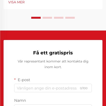
VISA MER
nödvändighet. Att optimera hur formarna fungerar
kan kraftigt minska cykeltider, minim...
Få ett gratispris
Vår representant kommer att kontakta dig
inom kort.
E-post
0/100
Namn