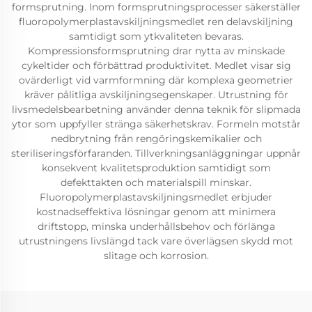
formsprutning. Inom formsprutningsprocesser säkerställer
fluoropolymerplastavskiljningsmedlet ren delavskiljning
samtidigt som ytkvaliteten bevaras.
Kompressionsformsprutning drar nytta av minskade
cykeltider och förbättrad produktivitet. Medlet visar sig
ovärderligt vid varmformning där komplexa geometrier
kräver pålitliga avskiljningsegenskaper. Utrustning för
livsmedelsbearbetning använder denna teknik för slipmada
ytor som uppfyller stränga säkerhetskrav. Formeln motstår
nedbrytning från rengöringskemikalier och
steriliseringsförfaranden. Tillverkningsanläggningar uppnår
konsekvent kvalitetsproduktion samtidigt som
defekttakten och materialspill minskar.
Fluoropolymerplastavskiljningsmedlet erbjuder
kostnadseffektiva lösningar genom att minimera
driftstopp, minska underhållsbehov och förlänga
utrustningens livslängd tack vare överlägsen skydd mot
slitage och korrosion.