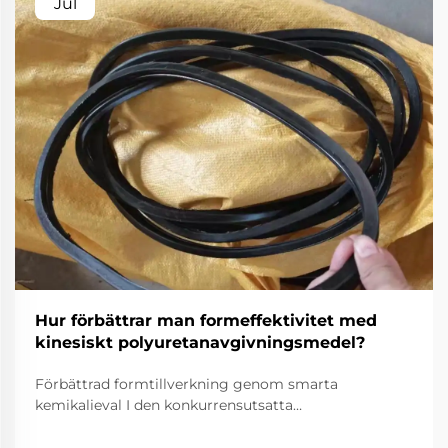
Jul
Hur förbättrar man formeffektivitet med
kinesiskt polyuretanavgivningsmedel?
Förbättrad formtillverkning genom smarta
kemikalieval I den konkurrensutsatta
tillverkningsbranschen är formarnas effektivitet inte
bara en teknisk prioritet utan också en ekonomisk