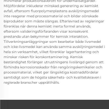
minimerar produktionsavbrott för underhållsåtgärder.
Miljöfördelar inkluderar minskad generering av kemiskt
avfall, eftersom fluorpolymerplastens avskiljningsmedel
inte reagerar med processmaterial och bildar oönskade
biprodukter som måste slängas. Efterlevnad av regleringar
förenklas när denna kemiskt inerta formel används,
eftersom valideringsförfaranden visar konsekvent
prestanda utan bekymmer för kemisk interaktion.
Tillverkningsanläggningar som bearbetar både livsmedel
och icke-livsmedel kan använda samma avskiljningsmedel i
hela sin verksamhet, vilket förenklar lagerhantering och
minskar risken för korskontaminering. Kemisk
beständighet förlänger utrustningens livslängd genom att
förhindra korrosionsskador från rengöringskemikalier och
processmaterial, vilket ger långsiktiga kostnadsfördelar
samtidigt som de högsta säkerhets- och kvalitetskraven i
reglerade branscher upprätthålls.