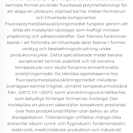
kemiska formel använder fluorbasad polymerteknologi för
att skapa en ultratunn, slipmad barriär mellan formskivor
och tillverkade komponenter.
Fluoropolymerplastavskiljningsmedlet fungerar genom att
bilda ett molekylärt täcklager som kraftigt minskar
ytspänning och adhesionskrafter. Den främsta funktionen
består i att förhindra att tillverkade delar fastnar i former,
verktyg och bearbetningsutrustning under
produktionscykler. Detta specialiserade medel bevarar
exceptionell termisk stabilitet och tål extrema
temperaturer som skulle försämra konventionella
avskiljningsmedel. De tekniska egenskaperna hos
fluoropolymerplastavskiljningsmedlet inkluderar
överlägsen kemisk tröghet, utmärkt temperaturmotstånd
från -200°C till +260°C samt anmärkningsvärd hållbarhet
som betydligt förlänger formernas livslängd. Den
molekylära strukturen säkerställer konsekvent prestanda
över flera produktionstillfällen utan behov av ofta
återapplikation. Tillämpningar omfattar många olika
branscher såsom rymd- och flygindustri, fordonsindustri,
elektronik, medicinteknisk produktion och industriell