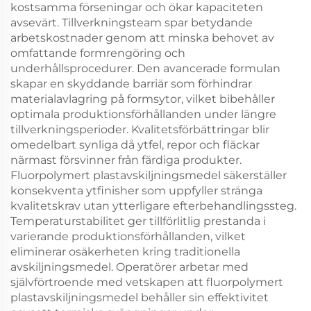
kostsamma förseningar och ökar kapaciteten
avsevärt. Tillverkningsteam spar betydande
arbetskostnader genom att minska behovet av
omfattande formrengöring och
underhållsprocedurer. Den avancerade formulan
skapar en skyddande barriär som förhindrar
materialavlagring på formsytor, vilket bibehåller
optimala produktionsförhållanden under längre
tillverkningsperioder. Kvalitetsförbättringar blir
omedelbart synliga då ytfel, repor och fläckar
närmast försvinner från färdiga produkter.
Fluorpolymert plastavskiljningsmedel säkerställer
konsekventa ytfinisher som uppfyller stränga
kvalitetskrav utan ytterligare efterbehandlingssteg.
Temperaturstabilitet ger tillförlitlig prestanda i
varierande produktionsförhållanden, vilket
eliminerar osäkerheten kring traditionella
avskiljningsmedel. Operatörer arbetar med
självförtroende med vetskapen att fluorpolymert
plastavskiljningsmedel behåller sin effektivitet