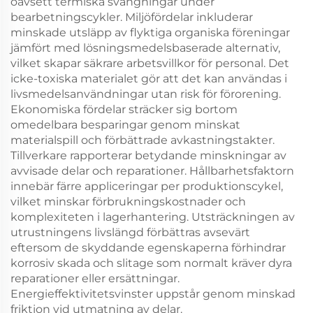
oavsett termiska svängningar under
bearbetningscykler. Miljöfördelar inkluderar
minskade utsläpp av flyktiga organiska föreningar
jämfört med lösningsmedelsbaserade alternativ,
vilket skapar säkrare arbetsvillkor för personal. Det
icke-toxiska materialet gör att det kan användas i
livsmedelsanvändningar utan risk för förorening.
Ekonomiska fördelar sträcker sig bortom
omedelbara besparingar genom minskat
materialspill och förbättrade avkastningstakter.
Tillverkare rapporterar betydande minskningar av
avvisade delar och reparationer. Hållbarhetsfaktorn
innebär färre appliceringar per produktionscykel,
vilket minskar förbrukningskostnader och
komplexiteten i lagerhantering. Utsträckningen av
utrustningens livslängd förbättras avsevärt
eftersom de skyddande egenskaperna förhindrar
korrosiv skada och slitage som normalt kräver dyra
reparationer eller ersättningar.
Energieffektivitetsvinster uppstår genom minskad
friktion vid utmatning av delar.