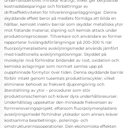
underhållsbehovet minskar kraftigt, vilket ger betydande
kostnadsbesparingar och förbättringar av
driftseffektiviteten för tillverkningsanläggningar. Denna
skyddande effekt beror på medlets förmåga att bilda en
hållbar, kemiskt inaktiv barriär som skyddar metalliska ytor
mot frätande material, slipning och kemisk attack under
produktionsprocesser. Tillverkare och användare av former
rapporterar livslängdsförlängningar på 200–300 % när
fluorpolymerplastens avskiljningsmedel används jämfört
med traditionella avskiljningslösningar. Skyddet på
molekylär nivå förhindrar bildandet av rost, oxidation och
kemiska avlagringar som normalt samlas upp på
oupphinnade formytor över tiden. Denna skyddande barriär
förblir intakt genom tusentals produktionscykler, vilket
eliminerar behovet av frekvent djuprengöring och
återställning av ytor – procedurer som stör
produktionsscheman och kräver dyra underhållsresurser.
Underhållslag uppskattar den minskade frekvensen av
formrenoveringsprojekt, eftersom fluorpolymerplastens
avskiljningsmedel förhindrar ytskador som annars kräver
kostsamma bearbetnings-, polerings- och
omstruktureringsoperationer. Den ekonomiska effekten