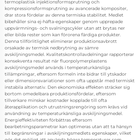
termoplastisk injektionsformsprutning och
kompressionsformsprutning av avancerade kompositer,
drar stora fördelar av denna termiska stabilitet. Medlet
bibehåller sina ej-häfta-egenskaper genom upprepade
uppvärmnings- och svalningscykler utan att brytas ner
eller bilda rester som kan förorena färdiga produkter.
Denna tillförlitlighet eliminerar produktionsavbrott
orsakade av termisk nedbrytning av sämre
avskiljningsmedel. Kvalitetskontrollavdelningar rapporterar
konsekventa resultat när fluorpolymerplastens
avskiljningsmedel används i temperaturkänsliga
tillämpningar, eftersom formeln inte bidrar till ytskador
eller dimensionsvariationer som ofta uppstår med termiskt
instabila alternativ. Den ekonomiska effekten sträcker sig
bortom omedelbara produktionsfördelar, eftersom
tillverkare minskar kostnader kopplade till ofta
återapplikation och utrustningsrengöring som krävs vid
användning av temperaturkänsliga avskiljningsmedel.
Energieffektiviteten förbättras eftersom
bearbetningsparametrar kan optimeras utan att ta hänsyn
till begränsningar i avskiljningsmedlets egenskaper, vilket
gör det möjligt att använda högre temperaturer som