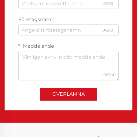
0/100
Företagsnamn
0/200
Meddelande
0/1000
ÖVERLÄMNA