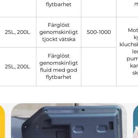
m
flytbarhet
Färglöst
Mot
25L, 200L
genomskinligt
500-1000
k
tjockt vätska
kluchsk
le
Färglöst
pum
genomskinligt
kam
25L, 200L
fluid med god
sk
flytbarhet