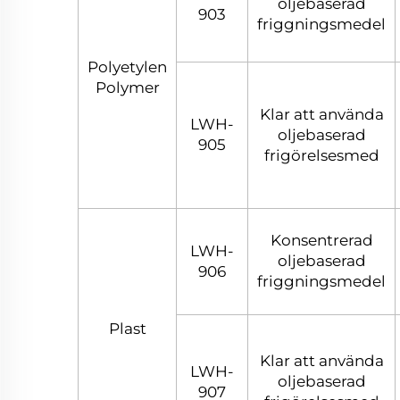
oljebaserad
903
friggningsmedel
Polyetylen
Polymer
Klar att använda
LWH-
oljebaserad
905
frigörelsesmed
Konsentrerad
LWH-
oljebaserad
906
friggningsmedel
Plast
Klar att använda
LWH-
oljebaserad
907