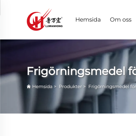
Hemsida
Om oss
Frigörningsmedel f
Hemsida
>
Produkter
>
Frigörningsmedel fö