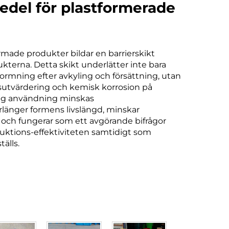
edel för plastformerade
ormade produkter bildar en barrierskikt
terna. Detta skikt underlätter inte bara
rmning efter avkyling och försättning, utan
sutvärdering och kemisk korrosion på
tig användning minskas
rlänger formens livslängd, minskar
och fungerar som ett avgörande bifrågor
oduktions-effektiviteten samtidigt som
älls.