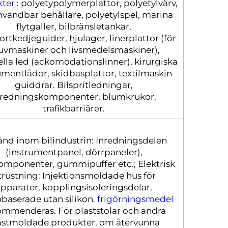
kter
: polyetypolymerplattor, polyetylvärv,
nvändbar behållare, polyetylspel, marina
flytgaller, bilbränsletankar,
ortkedjeguider, hjulager, linerplattor (för
uvmaskiner och livsmedelsmaskiner),
iella led (ackomodationslinner), kirurgiska
umentlådor, skidbasplattor, textilmaskin
guiddrar. Bilspritledningar,
nredningskomponenter, blumkrukor,
trafikbarriärer.
nd inom bilindustrin: Inredningsdelen
(instrumentpanel, dörrpaneler),
komponenter, gummipuffer etc.; Elektrisk
trustning: Injektionsmoldade hus för
pparater, kopplingsisoleringsdelar,
nbaserade utan silikon.
frigörningsmedel
ommenderas. För plaststolar och andra
astmoldade produkter, om återvunna