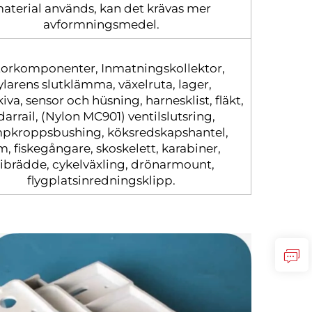
aterial används, kan det krävas mer
avformningsmedel.
orkomponenter, Inmatningskollektor,
ylarens slutklämma, växelruta, lager,
iva, sensor och hüsning, harnesklist, fläkt,
darrail, (Nylon MC901) ventilslutsring,
pkroppsbushing, köksredskapshantel,
, fiskegångare, skoskelett, karabiner,
ibrädde, cykelväxling, drönarmount,
flygplatsinredningsklipp.