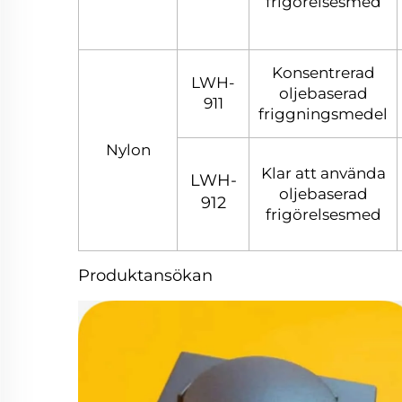
frigörelsesmed
Konsentrerad
LWH-
oljebaserad
911
friggningsmedel
Nylon
Klar att använda
LWH-
oljebaserad
912
frigörelsesmed
Produktansökan