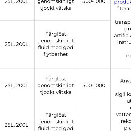
25L, 200L
genomskinligt
500-1000
produ
tjockt vätska
återa
transp
gr
Färglöst
artific
genomskinligt
instr
25L, 200L
fluid med god
flytbarhet
i
Färglöst
Anvä
25L, 200L
genomskinligt
500-1000
tjockt vätska
sigill
u
a
vatte
Färglöst
rek
genomskinligt
25L, 200L
pl
fluid med god