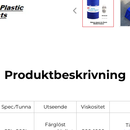
Produktbeskrivning
Spec.⁄Tunna
Utseende
Viskositet
Färglöst
T