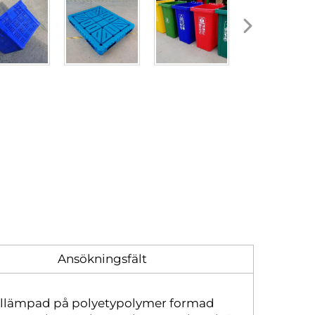
Ansökningsfält
illämpad på polyetypolymer formad