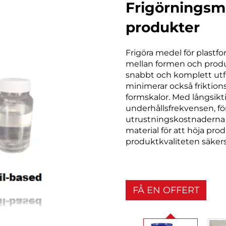
Frigörningsm
produkter
Frigöra medel för plastf
mellan formen och produk
snabbt och komplett utfo
minimerar också friktion
formskalor. Med långsik
underhållsfrekvensen, fö
utrustningskostnaderna 
material för att höja pr
produktkvaliteten säkerst
FÅ EN OFFERT