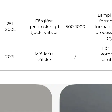
Lämpli
Färglöst
formm
25L
genomskinligt
500-1000
formade
200L
tjockt vätska
process
tr
För 
Mjölkvitt
komp
207L
/
vätske
samti