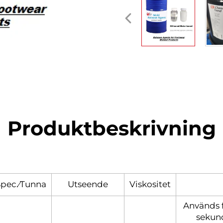
Produktbeskrivning
Spec.⁄Tunna
Utseende
Viskositet
Används f
sekun