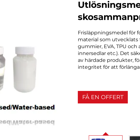
Utlösningsme
skosammanpr
Frisläppningsmedel för f
material som utvecklats 
gummier, EVA, TPU och a
innersedlar etc.). Det sä
av härdade produkter, f
integritet för att förläng
FÅ EN OFFERT