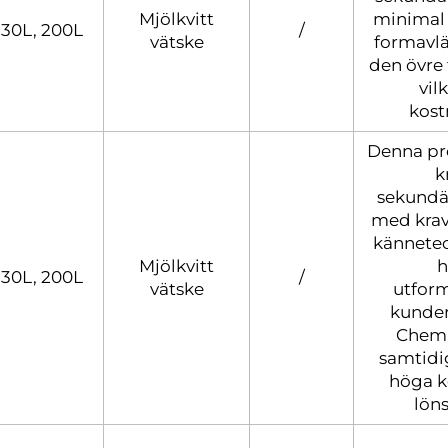
Mjölkvitt
minimal 
30L, 200L
/
vätske
formavlä
den övre 
vil
kost
Denna pr
k
sekundär
med krav 
kännetec
Mjölkvitt
h
30L, 200L
/
vätske
utform
kunder
Chem-
samtidig
höga k
lön