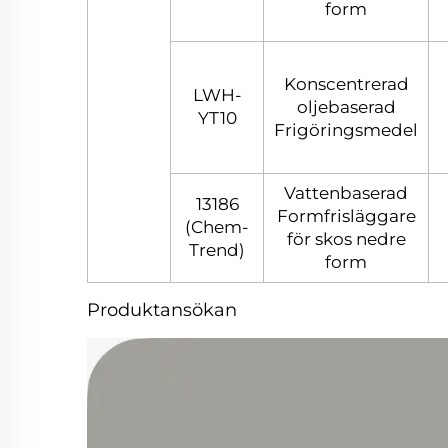
form
Konscentrerad
LWH-
oljebaserad
YT10
Frigöringsmedel
Vattenbaserad
13186
Formfrisläggare
(Chem-
för skos nedre
Trend)
form
Produktansökan