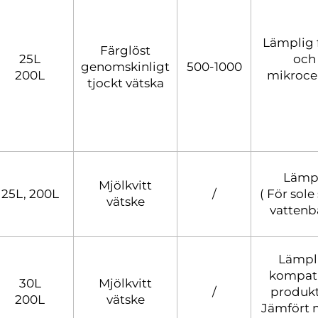
Lämplig 
Färglöst
25L
och
genomskinligt
500-1000
200L
mikrocel
tjockt vätska
Lämpl
Mjölkvitt
25L, 200L
/
( För sol
vätske
vattenb
Lämpli
kompati
30L
Mjölkvitt
/
produkt
200L
vätske
Jämfört 