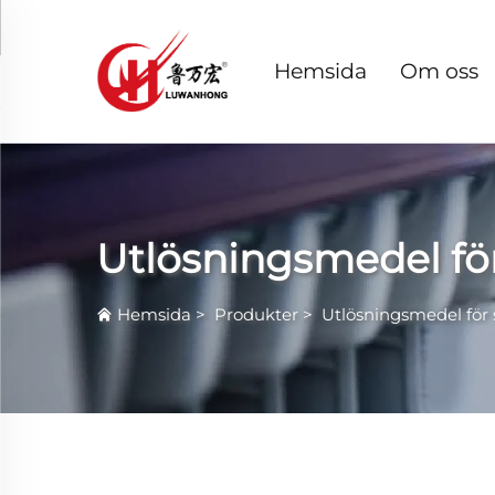
Hemsida
Om oss
Utlösningsmedel f
Hemsida
>
Produkter
>
Utlösningsmedel fö