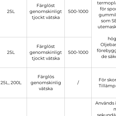
termopla
Färglöst
för spo
25L
genomskinligt
500-1000
gummib
tjockt vätska
som SB
utemasko
hög
Oljeba
Färglöst
förebygg
25L
genomskinligt
500-1000
de säke
tjockt vätska
Färglös
För sko
25L, 200L
genomskinlig
/
Tilläm
vätska
Används i
m
sekundä