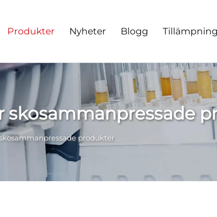
Produkter
Nyheter
Blogg
Tillämpnin
ör skosammanpressade p
r skosammanpressade produkter