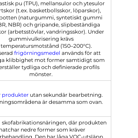
stisk pu (TPU), mellansulor och ytesulor
rtskor (t.ex. basketbollsskor, löparskor),
otten (naturgummi, syntetiskt gummi
R, NBR) och gripande, slipbeständiga
r (arbetsstövlar, vandringsskor). Under
gummivulkrisering krävs
temperatursmotstånd (150–200°C).
serad
frigörningsmedel
används för att
a klibbighet mot former samtidigt som
rställer tydliga och definierade profils
mönster.
r
produkter
utan sekundär bearbetning.
pningsområdena är desamma som ovan.
 skofabrikationsnäringen, där produkten
atchar nedre former som kräver
rbehandling. Den har låga VOC-utsläpp,