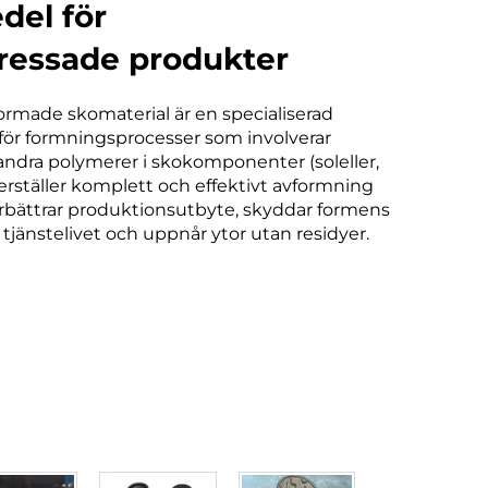
del för
essade produkter
ormade skomaterial är en specialiserad
för formningsprocesser som involverar
ndra polymerer i skokomponenter (soleller,
kerställer komplett och effektivt avformning
örbättrar produktionsutbyte, skyddar formens
a tjänstelivet och uppnår ytor utan residyer.