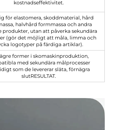
kostnadseffektivitet.
g för elastomera, skoddmaterial, hård
assa, halvhård formmassa och andra
 produkter, utan att påverka sekundära
er (gör det möjligt att måla, limma och
ycka logotyper på färdiga artiklar).
lägre former i skomaskinproduktion,
atibla med sekundära målprocesser
digt som de levererar släta, förnägra
slutRESULTAT.