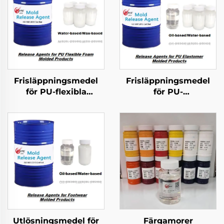
Frisläppningsmedel
Frisläppningsmedel
för PU-flexibla
för PU-
schumformerade
elastomermolderade
produkter
produkter
Utlösningsmedel för
Färgamorer