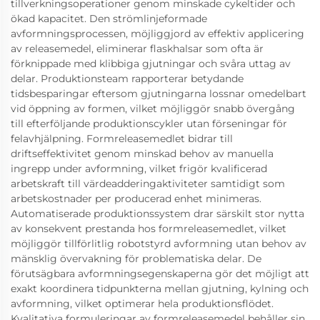
tillverkningsoperationer genom minskade cykeltider och
ökad kapacitet. Den strömlinjeformade
avformningsprocessen, möjliggjord av effektiv applicering
av releasemedel, eliminerar flaskhalsar som ofta är
förknippade med klibbiga gjutningar och svåra uttag av
delar. Produktionsteam rapporterar betydande
tidsbesparingar eftersom gjutningarna lossnar omedelbart
vid öppning av formen, vilket möjliggör snabb övergång
till efterföljande produktionscykler utan förseningar för
felavhjälpning. Formreleasemedlet bidrar till
driftseffektivitet genom minskad behov av manuella
ingrepp under avformning, vilket frigör kvalificerad
arbetskraft till värdeadderingaktiviteter samtidigt som
arbetskostnader per producerad enhet minimeras.
Automatiserade produktionssystem drar särskilt stor nytta
av konsekvent prestanda hos formreleasemedlet, vilket
möjliggör tillförlitlig robotstyrd avformning utan behov av
mänsklig övervakning för problematiska delar. De
förutsägbara avformningsegenskaperna gör det möjligt att
exakt koordinera tidpunkterna mellan gjutning, kylning och
avformning, vilket optimerar hela produktionsflödet.
Kvalitativa formuleringar av formreleasemedel behåller sin