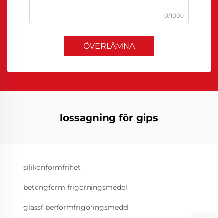
0/1000
ÖVERLÄMNA
lossagning för gips
silikonformfrihet
betongform frigörningsmedel
glassfiberformfrigöringsmedel