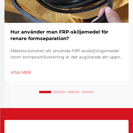
Hur använder man FRP-skiljemedel för
renare formseparation?
Mästera konsten att använda FRP-avskiljningsmedel
Inom kompositillverkning är det avgörande att uppnå
ren och effektiv formavskiljning för att producera
högkvalitativa FRP-delar (fibrerförstärkt plast). FRP-
VISA MER
avskiljningsmedel spelar en viktig roll i denna pr...