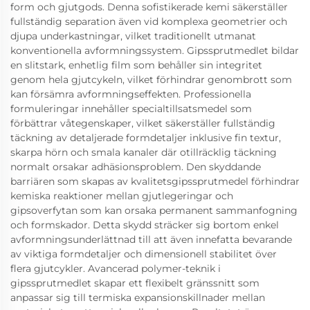
form och gjutgods. Denna sofistikerade kemi säkerställer
fullständig separation även vid komplexa geometrier och
djupa underkastningar, vilket traditionellt utmanat
konventionella avformningssystem. Gipssprutmedlet bildar
en slitstark, enhetlig film som behåller sin integritet
genom hela gjutcykeln, vilket förhindrar genombrott som
kan försämra avformningseffekten. Professionella
formuleringar innehåller specialtillsatsmedel som
förbättrar våtegenskaper, vilket säkerställer fullständig
täckning av detaljerade formdetaljer inklusive fin textur,
skarpa hörn och smala kanaler där otillräcklig täckning
normalt orsakar adhäsionsproblem. Den skyddande
barriären som skapas av kvalitetsgipssprutmedel förhindrar
kemiska reaktioner mellan gjutlegeringar och
gipsoverfytan som kan orsaka permanent sammanfogning
och formskador. Detta skydd sträcker sig bortom enkel
avformningsunderlättnad till att även innefatta bevarande
av viktiga formdetaljer och dimensionell stabilitet över
flera gjutcykler. Avancerad polymer-teknik i
gipssprutmedlet skapar ett flexibelt gränssnitt som
anpassar sig till termiska expansionskillnader mellan