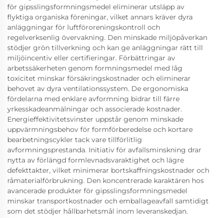
för gipsslingsformningsmedel eliminerar utsläpp av
flyktiga organiska föreningar, vilket annars kräver dyra
anläggningar för luftföroreningskontroll och
regelverksenlig övervakning. Den minskade miljöpåverkan
stödjer grön tillverkning och kan ge anläggningar rätt till
miljöincentiv eller certifieringar. Förbättringar av
arbetssäkerheten genom formningsmedel med låg
toxicitet minskar försäkringskostnader och eliminerar
behovet av dyra ventilationssystem. De ergonomiska
fördelarna med enklare avformning bidrar till färre
yrkesskadeanmälningar och associerade kostnader.
Energieffektivitetsvinster uppstår genom minskade
uppvärmningsbehov för formförberedelse och kortare
bearbetningscykler tack vare tillförlitlig
avformningsprestanda. Initiativ för avfallsminskning drar
nytta av förlängd formlevnadsvaraktighet och lägre
defekttakter, vilket minimerar bortskaffningskostnader och
råmaterialförbrukning. Den koncentrerade karaktären hos
avancerade produkter för gipsslingsformningsmedel
minskar transportkostnader och emballageavfall samtidigt
som det stödjer hållbarhetsmål inom leveranskedjan.