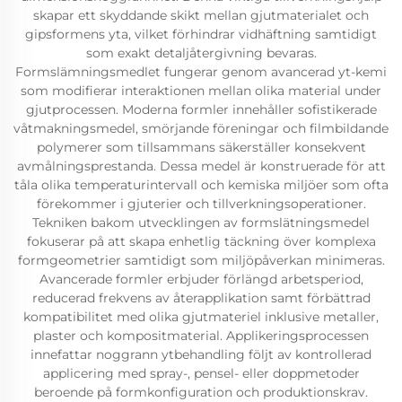
skapar ett skyddande skikt mellan gjutmaterialet och
gipsformens yta, vilket förhindrar vidhäftning samtidigt
som exakt detaljåtergivning bevaras.
Formslämningsmedlet fungerar genom avancerad yt-kemi
som modifierar interaktionen mellan olika material under
gjutprocessen. Moderna formler innehåller sofistikerade
våtmakningsmedel, smörjande föreningar och filmbildande
polymerer som tillsammans säkerställer konsekvent
avmålningsprestanda. Dessa medel är konstruerade för att
tåla olika temperaturintervall och kemiska miljöer som ofta
förekommer i gjuterier och tillverkningsoperationer.
Tekniken bakom utvecklingen av formslätningsmedel
fokuserar på att skapa enhetlig täckning över komplexa
formgeometrier samtidigt som miljöpåverkan minimeras.
Avancerade formler erbjuder förlängd arbetsperiod,
reducerad frekvens av återapplikation samt förbättrad
kompatibilitet med olika gjutmateriel inklusive metaller,
plaster och kompositmaterial. Applikeringsprocessen
innefattar noggrann ytbehandling följt av kontrollerad
applicering med spray-, pensel- eller doppmetoder
beroende på formkonfiguration och produktionskrav.