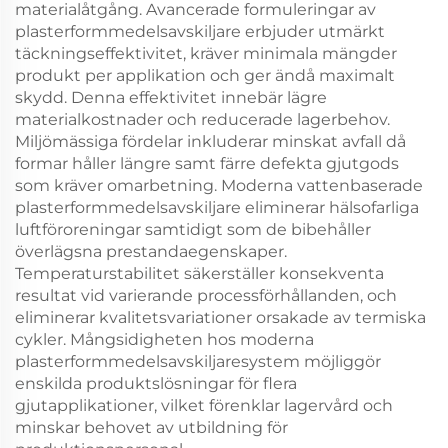
materialåtgång. Avancerade formuleringar av
plasterformmedelsavskiljare erbjuder utmärkt
täckningseffektivitet, kräver minimala mängder
produkt per applikation och ger ändå maximalt
skydd. Denna effektivitet innebär lägre
materialkostnader och reducerade lagerbehov.
Miljömässiga fördelar inkluderar minskat avfall då
formar håller längre samt färre defekta gjutgods
som kräver omarbetning. Moderna vattenbaserade
plasterformmedelsavskiljare eliminerar hälsofarliga
luftföroreningar samtidigt som de bibehåller
överlägsna prestandaegenskaper.
Temperaturstabilitet säkerställer konsekventa
resultat vid varierande processförhållanden, och
eliminerar kvalitetsvariationer orsakade av termiska
cykler. Mångsidigheten hos moderna
plasterformmedelsavskiljaresystem möjliggör
enskilda produktslösningar för flera
gjutapplikationer, vilket förenklar lagervård och
minskar behovet av utbildning för