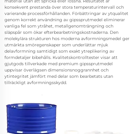
material utan att spricka eller lossna. Resultatet är
konsekvent prestanda över stora temperaturintervall och
varierande processförhållanden. Förbättringar av ytqualitet
genom korrekt användning av gipssprutmedel eliminerar
vanliga fel som ytråhet, metallgenomträngning och
släpspår som ökar efterbearbetningskostnaderna. Den
molekylära strukturen hos moderna avformningsmedel ger
utmärkta smöregenskaper som underlättar mjuk
delavformning samtidigt som exakt ytreplikering av
formdetaljer bibehålls. Kvalitetskontrolltester visar att
gjutgods tillverkade med premium gipssprutmedel
uppvisar överlägsen dimensionsnoggrannhet och
ytintegritet jämfört med delar som bearbetats utan
tillräckligt avformningsskydd.