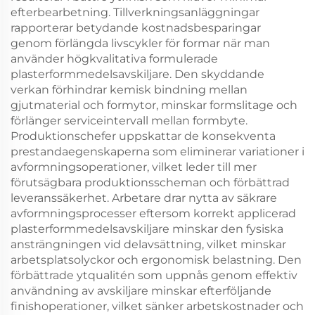
efterbearbetning. Tillverkningsanläggningar
rapporterar betydande kostnadsbesparingar
genom förlängda livscykler för formar när man
använder högkvalitativa formulerade
plasterformmedelsavskiljare. Den skyddande
verkan förhindrar kemisk bindning mellan
gjutmaterial och formytor, minskar formslitage och
förlänger serviceintervall mellan formbyte.
Produktionschefer uppskattar de konsekventa
prestandaegenskaperna som eliminerar variationer i
avformningsoperationer, vilket leder till mer
förutsägbara produktionsscheman och förbättrad
leveranssäkerhet. Arbetare drar nytta av säkrare
avformningsprocesser eftersom korrekt applicerad
plasterformmedelsavskiljare minskar den fysiska
ansträngningen vid delavsättning, vilket minskar
arbetsplatsolyckor och ergonomisk belastning. Den
förbättrade ytqualitén som uppnås genom effektiv
användning av avskiljare minskar efterföljande
finishoperationer, vilket sänker arbetskostnader och