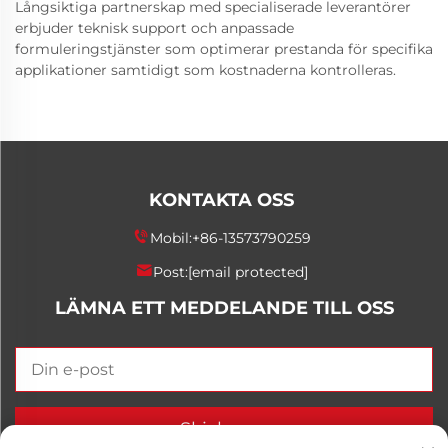
Långsiktiga partnerskap med specialiserade leverantörer
erbjuder teknisk support och anpassade
formuleringstjänster som optimerar prestanda för specifika
applikationer samtidigt som kostnaderna kontrolleras.
KONTAKTA OSS
Mobil:
+86-13573790259
Post:
[email protected]
LÄMNA ETT MEDDELANDE TILL OSS
Skicka nu