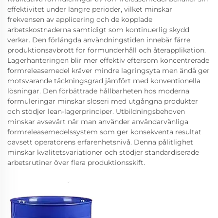
effektivitet under längre perioder, vilket minskar
frekvensen av applicering och de kopplade
arbetskostnaderna samtidigt som kontinuerlig skydd
verkar. Den förlängda användningstiden innebär färre
produktionsavbrott för formunderhåll och återapplikation.
Lagerhanteringen blir mer effektiv eftersom koncentrerade
formreleasemedel kräver mindre lagringsyta men ändå ger
motsvarande täckningsgrad jämfört med konventionella
lösningar. Den förbättrade hållbarheten hos moderna
formuleringar minskar slöseri med utgångna produkter
och stödjer lean-lagerprinciper. Utbildningsbehoven
minskar avsevärt när man använder användarvänliga
formreleasemedelssystem som ger konsekventa resultat
oavsett operatörens erfarenhetsnivå. Denna pålitlighet
minskar kvalitetsvariationer och stödjer standardiserade
arbetsrutiner över flera produktionsskift.