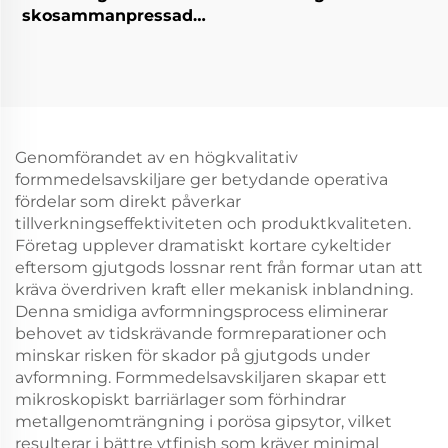
skosammanpressade
produkter
Genomförandet av en högkvalitativ
formmedelsavskiljare ger betydande operativa
fördelar som direkt påverkar
tillverkningseffektiviteten och produktkvaliteten.
Företag upplever dramatiskt kortare cykeltider
eftersom gjutgods lossnar rent från formar utan att
kräva överdriven kraft eller mekanisk inblandning.
Denna smidiga avformningsprocess eliminerar
behovet av tidskrävande formreparationer och
minskar risken för skador på gjutgods under
avformning. Formmedelsavskiljaren skapar ett
mikroskopiskt barriärlager som förhindrar
metallgenomträngning i porösa gipsytor, vilket
resulterar i bättre ytfinish som kräver minimal