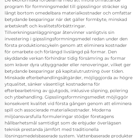
De ekonomiska fördelarna med att införa omfattande
program för formningsmedel till gipsslingor sträcker sig
långt bortom omedelbara materialkostnader och omfattar
betydande besparingar när det gäller formbyte, minskad
arbetskraft och kvalitetsförbättringar.
Tillverkningsanläggningar återvinner vanligtvis sin
investering i gipsslingsformningsmedel redan under den
första produktionscykeln genom att eliminera kostnader
för omarbete och förlängd livslängd på formar. Den
skyddande verkan förhindrar tidig försämring av formar
som kräver dyra utbyggnader eller renoveringar, vilket ger
betydande besparingar på kapitalutrustning över tiden.
Minskade efterbehandlingsåtgärder, möjliggjorda av högre
ytqualitet, sänker väsentligt kostnaderna för
efterbearbetning av gjutgods, inklusive slipning, polering
och ytbehandling. Gipsslingsformningsmedlet möjliggör
konsekvent kvalitet vid första gången genom att eliminera
spill och associerade materialkostnader. Moderna
miljöansvarsfulla formuleringar stödjer företagens
hållbarhetsmål samtidigt som de erbjuder överlägsen
teknisk prestanda jämfört med traditionella
lösningsmedelsbaserade system. Vattenbaserade produkter